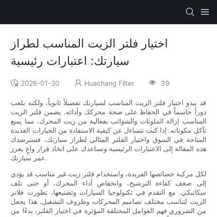
اختيار فلتر الزيت المناسب لطراز
سيارتك: اعتبارات رئيسية
2026-01-30
Huachang Filter
39
قد يبدو اختيار فلتر الزيت المناسب لسيارتك تفصيلاً ثانوياً، ولكنه يلعب
دوراً حاسماً في الحفاظ على صحة محركك وأدائه. يضمن فلتر الزيت
المناسب إزالة الملوثات والشوائب بفعالية من زيت المحرك، مما يمنع
تآكل مكوناته. إذا كنت تتساءل عن كيفية الاستفادة من الخيارات العديدة
المتاحة في السوق واختيار الفلتر المثالي لطراز سيارتك، فسترشدك
هذه المقالة إلى الاعتبارات الرئيسية وتساعدك على اتخاذ قرار واعٍ يعزز
عمر سيارتك.
لكل مركبة خصائصها الفريدة، واستخدام فلتر زيت غير مناسب قد يؤدي
إلى ضعف كفاءة الترشيح، وانخفاض أداء المحرك، أو حتى تلف
ميكانيكي. مع التقدم في تكنولوجيا السيارات وتصنيعها، تطورت فلاتر
الزيت لتناسب مختلف تصاميم المحركات وظروف التشغيل. هذا يجعل
من الضروري فهم العوامل المختلفة المؤثرة في اختيار الفلتر، بدءًا من