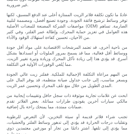
غير ضرورية.
عادةً ما تكون تكلفة فلاتر الزيت الممتازة أعلى عند الدفع المسبق، لكنها
توفر وسائط ترشيح فائقة الجودة، وجودة تصنيع أفضل، ومصممة لتلبية
مواصفات الشركة المصنعة للمعدات الأصلية (OEM) الصارمة. تساهم
هذه العوامل في تعزيز حماية المحرك، وإطالة عمر الفلتر، وفي كثير
من الأحيان، تحسين كفاءة استهلاك الوقود والأداء.
من ناحية أخرى، قد تعتمد المرشحات الاقتصادية على مواد أقل جودة
ووسائط أقل فعالية، مما قد يسمح بمرور الملوثات أو انسدادها بشكل
أسرع. قد يؤدي هذا إلى زيادة تآكل المحرك وزيادة وتيرة تغيير الزيت،
مما يُلغي الوفورات الأولية في التكلفة.
من المهم مراعاة التكلفة الإجمالية للملكية. ففلتر زيت عالي الجودة
وبسعر مناسب، إلى جانب جداول صيانة منتظمة، قد يوفر المال على
المدى الطويل من خلال منع تلف المحرك وتحسين عمر الزيت.
ابحث عن علامات تجارية موثوقة ذات سجل حافل وتقييمات إيجابية من
مالكي سيارات آخرين يقودون طرازات مماثلة. بعض الفلاتر تقدم
ضمانات ممتدة، مما يمنحك راحة بال إضافية.
تجنب شراء فلاتر قديمة أو سيئة التخزين، لأن التعرض للرطوبة
وتقلبات درجات الحرارة قد يؤدي إلى تدهور وسائط الفلتر والحشيات،
مما يؤدي إلى تلفها. اشترِ دائمًا من تجار أو موزعين معتمدين ذوي
سمعة طيبة.