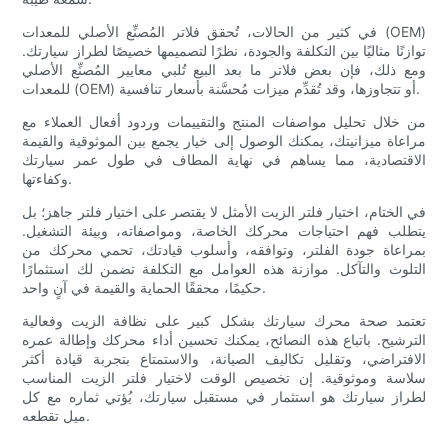
في كثير من الحالات، تُحقق فلاتر المُصنِّع الأصلي للمعدات (OEM)
توازنًا مثاليًا بين التكلفة والجودة، نظرًا لتصميمها خصيصًا لطراز سيارتك.
ومع ذلك، فإن بعض فلاتر ما بعد البيع تُلبي معايير المُصنِّع الأصلي
للمعدات (OEM) أو تتجاوزها، وقد تُقدِّم ميزات مُحسَّنة بأسعار تنافسية.
من خلال تحليل مواصفات المنتج والتقييمات وردود أفعال العملاء مع
مراعاة ميزانيتك، يمكنك الوصول إلى خيار يجمع بين الموثوقية والقيمة
الاقتصادية، مما يساهم في نهاية المطاف في طول عمر سيارتك
وكفاءتها.
في الختام، اختيار فلتر الزيت الأمثل لا يقتصر على اختيار فلتر جاهز؛ بل
يتطلب فهم احتياجات محركك الخاصة، ومواصفاته، وبيئة التشغيل.
بمراعاة جودة الفلتر، وتوافقه، وأسلوب قيادتك، تحمي محركك من
التلوث والتآكل. موازنة هذه العوامل مع التكلفة تضمن لك استثمارًا
حكيمًا، محققًا الحماية والقيمة في آنٍ واحد.
تعتمد صحة محرك سيارتك بشكل كبير على نظافة الزيت وفعالية
الترشيح. باتباع هذه النصائح، يمكنك تحسين أداء محركك وإطالة عمره
الافتراضي، وتقليل تكاليف الصيانة، والاستمتاع بتجربة قيادة أكثر
سلاسة وموثوقية. إن تخصيص الوقت لاختيار فلتر الزيت المناسب
لطراز سيارتك هو استثمار في مستقبل سيارتك، يُؤتي ثماره مع كل
ميل تقطعه.