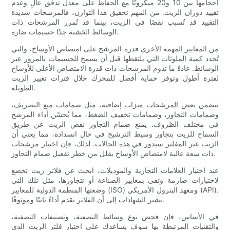
أحجامها بين 10 و20 ميكرونًا مع الحفاظ على معدل تدفق عالٍ وعدم
تقييد دوران الزيت. من المهم تحقيق هذا التوازن، فالمرشحات شديدة
التقييد قد تُسبب نقصًا في الزيت، بينما قد تُمرر المرشحات ذات
الوسائط الخشنة جدًا جسيمات ضارة.
من المعايير المهمة الأخرى قدرة المرشح على امتصاص الأوساخ، والتي
تُحدد كمية الملوثات التي يلتقطها قبل أن يسمح للجسيمات بالمرور عبر
الوسائط. عادةً ما تدوم المرشحات ذات قدرة الامتصاص الأعلى للأوساخ
لفترة أطول وتوفر حماية أفضل للمحرك خلال فترات تغيير الزيت
الطويلة.
تتضمن بعض المرشحات ميزات إضافية، مثل صمامات منع التصريف،
وصمامات التجاوز، وصمامات تخفيف الضغط، مما يُحسّن أداء المرشح
في مختلف الظروف. يمنع صمام التجاوز نقص الزيت عن طريق
السماح للزيت بتجاوز وسيط الترشيح في حال انسداده، مما يعني أن
الزيت غير المفلتر سيدور في هذه الحالات. لذلك، فإن اختيار مرشحات
ذات سعة عالية لامتصاص الأوساخ يقلل من خطر تفعيل صمام التجاوز.
عند اختيار العلامات التجارية والموديلات، ابحث عن فلاتر زيت تخضع
لاختبارات صارمة وتفي بمعايير الصناعة أو تتجاوزها، مثل تلك التي
وضعتها المنظمة الدولية للمعايير (ISO) ومعهد البترول الأمريكي (API).
تشير الشهادات إلى أن الفلاتر تقدم أداءً ثابتًا وموثوقًا.
في الأساس، فإن فحص نوع وسائط التصفية، وتصنيفات التصفية،
والتقنيات المرتبطة بها سوف يساعدك على اختيار فلتر الزيت الذي