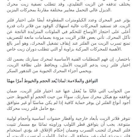
يختلف تدفقه عن الزيت التقليدي، وقد تتطلب تصفية زيت محرك
الديزل عالي التحمل معايير مختلفة مقارنةً بمحركات البنزين.
يؤثر عمر المحرك وعدد الكيلومترات المقطوعة أيضًا على اختيار فلتر
الزيت. قد تستفيد المحركات عالية استهلاك الوقود من فلاتر ذات قدرة
أعلى على احتجاز الأوساخ للتحكم في الملوثات المتزايدة الناتجة عن
تآكل المحرك. تأتي بعض فلاتر الزيت مزودة بصمامات مانعة للتصريف
تمنع تسرب الزيت من الفلتر عند إيقاف تشغيل المحرك، وهو أمر بالغ
الأهمية للمحركات المركبة بزاوية أو التي تتطلب دوران زيت خاص.
باختصار، إن فهم المتطلبات الفنية الأساسية لمحرك سيارتك يضمن لك
اختيار فلتر زيت يدعم التزييت الأمثل، ويحافظ على نظافة الزيت،
ويحمي أجزاء المحرك الحيوية من التدهور المبكر.
التوافق والملاءمة: لماذا يُعد الحجم والخيوط أمرًا مهمًا
من الجوانب التي غالبًا ما يُغفل عنها عند اختيار فلتر الزيت، ضمان
توافقه مع هيكل محرك سيارتك، سواءً من حيث الحجم أو الخيوط. حتى
أجود أنواع الفلتر لن يوفر حماية كافية إذا لم يكن مناسبًا أو غير متوافق
مع حامل فلتر زيت محركك.
تتوفر فلاتر الزيت بأبعاد خارجية وأقطار حشوات أساسية وأحجام لولبية
متنوعة. يجب أن يتوافق قطر اللولب وزاويته تمامًا مع مسمار تثبيت
فلتر المحرك لتجنب التسرب وضمان إحكام الإغلاق. قد يؤدي استخدام
فلتر زيت ذي لولب غير متوافق إلى تداخل اللولب، أو تسرب الزيت، أو