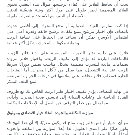
يجب أن تحافظ الفلاتر على كفاءة ترشيحها طوال مدة التغيير. تحتوي
الفلاتر المصممة لعمر طويل على مواد أكثر وبنية مُحسّنة لتجنب
الانسداد أو التلف مع الاستخدام لفترات طويلة.
إذا كنت تمارس القيادة العدوانية أو تدفع المحرك إلى أقصى حدوده
بانتظام، فإن اختيار مرشح يتمتع بكفاءة ترشيح فائقة وقدرة أعلى على
امتصاص الأوساخ يمكن أن يساعد في الحفاظ على نظافة الزيت
وحماية مكونات المحرك بشكل أكثر فعالية.
علاوة على ذلك، تؤثر التغيرات الموسمية على أداء فلتر الزيت.
فالمناخات الباردة قد تؤدي إلى تكثيف الزيت، واختيار فلاتر مزودة
بصمامات مانعة للتسرب مصممة بشكل مناسب يضمن دورانًا سريعًا
للزيت عند بدء التشغيل، مما يقلل من تآكل المحرك. أما المناخات
الحارة فتتطلب فلاتر تحافظ على سلامتها في درجات الحرارة المرتفعة
لمنع التلف المبكر.
في نهاية المطاف، يؤدي تكييف اختيار فلتر الزيت الخاص بك مع ظروف
القيادة الخاصة بك وعادات الصيانة إلى تحسين صحة المحرك وأدائه،
مما يقلل من خطر التوقف عن العمل أو الإصلاحات المكلفة.
موازنة التكلفة والجودة: اتخاذ خيار اقتصادي وموثوق
مع أن اختيار أرخص فلتر زيت متاح قد يكون مغريًا، إلا أن هذا النهج قد
يكون ضارًا على المدى الطويل. لذا، يُعدّ الموازنة بين التكلفة والجودة
أمرًا أساسيًا لضمان استثمارك في منتج يوفر حماية موثوقة دون تكاليف