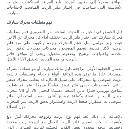
التوافق وصولًا إلى معايير الجودة. تابع القراءة لنستكشف الجوانب
الأساسية التي تساعدك في اختيار فلتر الزيت المناسب لاحتياجات
سيارتك.
فهم متطلبات محرك سيارتك
قبل الخوض في الخيارات العديدة المتاحة، من الضروري فهم متطلبات
محرك سيارتك عند اختيار فلتر الزيت. يختلف أداء كل محرك عن الآخر،
حيث تؤثر عوامل مثل حجم المحرك ونوعه وتكوينه على نوع فلتر
الزيت الأكثر فعالية. يصمم المصنعون محركات بمعدلات تدفق زيت
محددة، واحتياجات ترشيح، وضغوط تشغيل، ويجب أن تتوافق فلاتر
الزيت مع هذه المعايير لتحقيق الأداء الأمثل.
تتضمن الخطوة الأولى مراجعة دليل مالك سيارتك أو مواصفات الشركة
المصنعة. عادةً ما توفر هذه الوثائق أنواع وأحجام وتصنيفات ترشيح
الزيت الموصى بها لمحركك. على سبيل المثال، قد يتطلب محرك صغير
رباعي الأسطوانات خطي فلتر تدفق قياسيًا مدمجًا، بينما قد يتطلب
محرك V6 أو V8 بشاحن توربيني فلترًا عالي السعة مصممًا لتحمل
أحمال السخام الثقيلة وكفاءة ترشيح أعلى. يضمن استخدام الفلتر
الموصى به استقرار ضغط الزيت واستمرار تدفق الزيت عبر المحرك
دون انقطاع.
بالإضافة إلى ذلك، يُعد فهم نوع الزيت ولزوجة محركك أمرًا بالغ
الأهمية، إذ يجب تصميم فلتر الزيت للعمل مع لزوجة زيت محددة
وخصائص تدفق محددة. بعض الفلاتر مُحسّنة للزيت الصناعي، الذي