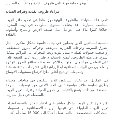
يوفر حماية قوية تلبي ظروف القيادة ومتطلبات المحرك.
مراعاة ظروف القيادة وفترات الصيانة
تلعب عادات قيادتك والظروف البيئية دورًا هامًا في تحديد فلتر الزيت
المناسب لسيارتك. قد يختلف مستوى الملوثات في زيت المحرك
اختلافًا كبيرًا بناءً على عوامل مثل طبيعة الأرض والمناخ وأسلوب
القيادة.
بالنسبة للسائقين الذين يعملون في بيئات قاسية بشكل متكرر - مثل
الطرق المتربة، ودرجات الحرارة المرتفعة، وحركة المرور المتقطعة،
أو سحب حمولات ثقيلة - يميل تلوث زيت المحرك إلى التراكم بشكل
أسرع. في هذه الظروف، يُنصح باستخدام فلتر زيت عالي السعة قادر
على التعامل مع أحمال الملوثات الأكبر. قد يحتاج سائقو الطرق الوعرة
والعاملون في البيئات الصناعية أو الزراعية إلى فلاتر ذات متانة مُحسّنة
وتصنيفات ترشيح أعلى نظرًا لارتفاع مستويات الأوساخ.
في المقابل، قد يختار السائقون الذين يتنقلون في مناخات معتدلة
وطرق نظيفة فلاتر قياسية تلبي الحد الأدنى من توصيات الشركة
المصنعة. مع ذلك، يُنصح بالانتباه إلى جدول الصيانة وفترات تغيير الزيت
المفصلة في دليل سيارتك.
تؤثر فترة تغيير الزيت بشكل مباشر على اختيار الفلتر. بالنسبة لفترات
تغيير الزيت الطويلة التي تتيحها الزيوت الاصطناعية أو تصميمات
المحركات المتخصصة - والتي تصل أحيانًا إلى 15,000 ميل أو أكثر -