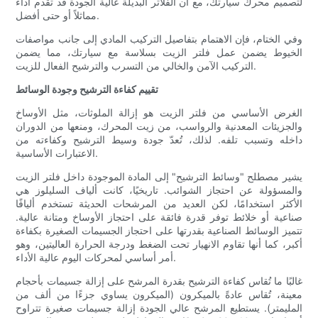
لتصميم محرك سيارتك، مع أن الفلاتر البديلة عالية الجودة قد تقدم أداءً
مماثلاً أو حتى أفضل.
وفي الختام، فإن الاهتمام بتفاصيل التركيب المادي إلى جانب مواصفات
الخيوط يضمن عمل فلتر الزيت بسلاسة مع سيارتك، مما يضمن
التركيب الآمن والخالي من التسرب والترشيح الفعال للزيت.
تقييم كفاءة الترشيح وجودة الوسائط
الغرض الأساسي من فلتر الزيت هو إزالة الملوثات، مثل الأوساخ
والجزيئات المعدنية والرواسب، من زيت المحرك، ومنعها من الدوران
داخله وتسبب تلفه. لذلك، تُعدّ جودة وسيط الترشيح وكفاءته من
الاعتبارات الأساسية.
يشير مصطلح "وسائط الترشيح" إلى المادة الموجودة داخل فلتر الزيت
والمسؤولة عن احتجاز الشوائب. تاريخيًا، كانت ألياف السليلوز هي
الأكثر استخدامًا، لكن العديد من المرشحات الحديثة تستخدم أليافًا
صناعية أو خلائط توفر قدرة فائقة على احتجاز الأوساخ ومتانة عالية.
تتميز الوسائط الصناعية بقدرتها على احتجاز الجسيمات الصغيرة بكفاءة
أكبر، كما أنها تقاوم الانهيار تحت الضغط ودرجة الحرارة العاليتين، وهو
أمر أساسي لمحركات اليوم عالية الأداء.
غالبًا ما تُقاس كفاءة الترشيح بقدرة المرشح على إزالة جسيمات بأحجام
معينة، تُقاس عادةً بالميكرون (الميكرون يساوي جزءًا من ألف من
المليمتر). يستطيع المرشح عالي الجودة إزالة جسيمات صغيرة تتراوح