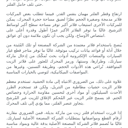
حتى تلف حامل الفلتر.
ارتفاع وقطر الفلتر مهمان بنفس القدر. فبينما تتطلب بعض المركبات
فلاتر مدمجة وصغيرة الحجم نظرًا لضيق مساحة حجرة المحرك، يمكن
للمركبات الأخرى استيعاب فلاتر أكبر توفر مساحة سطح أكبر لوسائط
الترشيح. غالبًا ما توفر الفلاتر الأكبر عمرًا أطول وقدرة أعلى على
امتصاص الأوساخ، ولكن يجب أن تكون ملائمة دون أي عوائق.
يُنصح باستخدام فلاتر معتمدة من الشركة المصنعة أو تلك المُثبتة من
خلال أدلة أو قواعد بيانات تركيب موثوقة. غالبًا ما توفر متاجر قطع غيار
السيارات والمنصات الإلكترونية أدوات بحث تُمكّنك من إدخال ماركة
سيارتك، وطرازها، وسنتها، ورمز المحرك للعثور على فلاتر الزيت
المتوافقة. تُراعي هذه الأدوات الحجم، وطريقة التسنين، وغيرها من
المواصفات الميكانيكية، لتوصي بالخيارات المناسبة.
علاوة على ذلك، من الضروري الانتباه إلى مادة الحشية. تستخدم معظم
فلاتر الزيت حشيات مطاطية من النتريل، ولكن قد تستخدم الطرز
الأحدث السيليكون أو مواد أخرى لتحسين مقاومة الحرارة وخصائص
الختم. قد يسمح فلتر الزيت غير المُحكم الإغلاق للزيت غير المُرشح
بتجاوز عنصر الفلتر، مما يؤدي إلى تلف المحرك.
إذا قررت استخدام فلتر زيت من ماركة بديلة، فمن الضروري مقارنة
أرقام القطع ومواصفاتها بمتطلبات الشركة المصنعة الأصلية لسيارتك.
غالبًا ما تُصمم فلاتر الشركة المصنعة الأصلية بدقة عالية وبمواد مناسبة