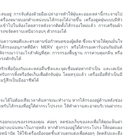
ะสมอยู่ การจับต้องด้วยมือเปล่าอาจทำให้ฝุ่นละอองเหล่านี้กระจายไป
ื่องหมายบอกตำแหน่งบนไส้กรองได้ง่ายขึ้น เครื่องดูดฝุ่นแบบมีหัว
บเข้าไปในห้องโดยสารหลังจากติดตั้งไส้กรองใหม่แล้ว การเตรียมผ้า
รถขจัดคราบเหนียวรอบๆ ตัวกรองได้
ระกันความพอดีและตรงตามข้อกำหนดของผู้ผลิต ซึ่งจะช่วยให้คุณมั่นใจ
ช่น ไส้กรองอนุภาคที่มีค่า MERV สูงกว่า หรือไส้กรองคาร์บอนกัมมันต์
พิจารณาว่าอะไรสำคัญที่สุด: การกรองพื้นฐาน การควบคุมกลิ่น หรือ
รถดักจับได้
ริกเพื่อป้องกันและหล่อลื่นซีลและจุดเชื่อมต่อหากจำเป็น และเคเบิล
รทิ้งหรือจัดเก็บเพื่อดักจับฝุ่น โดยสรุปแล้ว เครื่องมือที่จำเป็นมี
รู้สึกเป็นมืออาชีพได้
คุณจะได้ไม่ต้องเสียเวลาค้นหาขณะทำงาน หากไส้กรองอยู่ด้านหลังช่อง
สำหรับไส้กรองที่อยู่ใต้ฝากระโปรงรถ ให้ทำความสะอาดบริเวณฝากระ
มการออกแบบของรถของคุณ ค่อยๆ ลดช่องเก็บของลงเพื่อให้คุณเห็นฝา
ได้อย่างแน่นหนาในภายหลัง หากตัวกรองอยู่ใต้ฝากระโปรง ให้ถอดแผง
าปัด ให้ใช้เครื่องมือถอดชิ้นส่วนตกแต่งเพื่อค่อยๆ งัดคลิปและดึง