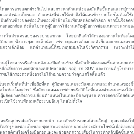
องโดยสารอาจแตกต่างกันไป และการหาตำแหน่งของมันคือขั้นตอนแรกสู่การเปลี
ือถอดฝาช่องเก็บของ ตำแหน่งนี้ช่วยให้เข้าถึงได้ค่อนข้างง่ายโดยไม่ต้องใช
้องบีบด้านข้างของช่องเก็บของเข้าด้านในเพื่อปลดล็อคตัวล็อก จากนั้นจึงลด
องถอดออกก่อน ดังนั้นโปรดดูคู่มือการใช้งานหรือคู่มือการซ่อมเฉพาะรุ่นรถขอ
ถในส่วนครอบช่องระบายอากาศ โดยปกติแล้วไส้กรองอากาศในห้องโดยสารจะถูก
กออก ซึ่งอาจยุ่งยากเล็กน้อย เพราะคุณอาจต้องถอดตัวยึดและยกแผงครอบช่
้อนกว่าเล็กน้อย แต่ตำแหน่งนี้ก็สมเหตุสมผลในเชิงวิศวกรรม เพราะทำใ
นผู้โดยสารหรือด้านหลังแผงปิดด้านข้าง ซึ่งจำเป็นต้องถอดชิ้นส่วนตกแต
องเพื่อหลีกเลี่ยงการแตกหักของคลิปพลาสติก รถตู้ รถ SUV และรถยนต์ยุโรปบา
บไส้กรองตัวหนึ่งอาจไม่ได้หมายความว่าคุณเสร็จสิ้นแล้ว
ป็นจุดเริ่มต้นที่น่าเชื่อถือที่สุด คู่มือหลายเล่มจะมีแผนภาพและตำแหน่งขอ
กาศในห้องโดยสาร” ซึ่งมักจะแสดงภาพถ่ายหรือวิดีโอที่แสดงตำแหน่งของไส้
ะผู้ผลิตบางครั้งอาจเปลี่ยนตำแหน่งในแต่ละปีของรุ่นรถ ควรจอดรถโดยดับ
การเปิดใช้งานพัดลมหรือระบบอื่นๆ โดยไม่ตั้งใจ
งมือหรืออุปกรณ์อะไรมากมายนัก และสำหรับรถยนต์ส่วนใหญ่ คุณจะต้องใช้เพ
ูของช่องเก็บของ ชุดประแจบล็อกขนาดเล็กจะมีประโยชน์เมื่อต้องถอดน็อ
ลาสติกหรือเครื่องมือถอดแผงจะช่วยลดความเสี่ยงในการหักคลิปยึดชิ้นส่วนที