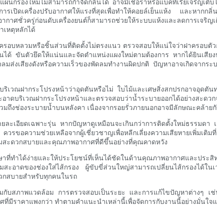
กแผ่นกรองใหม่ไม่สามารถกำจัดกลิ่นได้ อาจมีเชื้อราหรือแบคทีเรียเจริญเติ
้คือการเปิดเครื่องปรับอากาศให้แรงที่สุดเพื่อทำให้คอยล์เย็นแห้ง และหากก
าศชั่วครู่ก่อนดับเครื่องยนต์ก็สามารถช่วยให้ระบบแห้งและลดการเจริญเต
าเหตุหลักได้
ากฝาครอบหลวมหรือชิ้นส่วนที่ติดตั้งไม่ตรงแนว ตรวจสอบให้แน่ใจว่าฝาครอบต
ะเทือนได้ ขันตัวยึดให้แน่นและจัดตำแหน่งแผงใหม่ตามต้องการ หากได้ยินเส
ัดลมส่งเสียงดังหรือความเร็วของพัดลมทำงานผิดปกติ ปัญหาอาจเกิดจากระ
บริเวณฝากระโปรงหน้าว่าอุดตันหรือไม่ ใบไม้และเศษสิ่งสกปรกอาจอุดตันท
าดบริเวณฝากระโปรงหน้าและตรวจสอบว่าน้ำระบายออกได้อย่างสะดวกจะช่ว
วมถึงช่องระบายน้ำบนหลังคา เนื่องจากรอยรั่วภายนอกอาจมีลักษณะคล้ายกับ
ื่อดูรายละเอียดเฉพาะรุ่น หากปัญหาดูเหมือนจะเกินกว่าการติดตั้งใหม่ธรรมด
วรขอความช่วยเหลือจากผู้เชี่ยวชาญเพื่อหลีกเลี่ยงความเสียหายเพิ่มเติมที่
สะดวกสบายและคุณภาพอากาศที่ดีขึ้นอย่างที่คุณคาดหวัง
ษาที่ทำได้ง่ายและให้ประโยชน์ที่เห็นได้ชัดในด้านคุณภาพอากาศและประส
วามสะอาดของช่องใส่ไส้กรอง ผู้ขับขี่ส่วนใหญ่สามารถเปลี่ยนไส้กรองได้
วกสบายสำหรับทุกคนในรถ
าะสมกับสภาพแวดล้อม การตรวจสอบเป็นระยะ และการแก้ไขปัญหาต่างๆ เช่น ท่
ที่มีราคาแพงกว่า ทำตามคำแนะนำเหล่านี้เพื่อจัดการกับงานนี้อย่างมั่นใจ