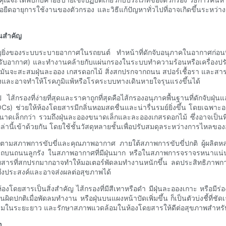
ยืดอายุการใช้งานของตัวกรอง และวิธีแก้ปัญหาทั่วไปที่อาจเกิดขึ้นระหว่
ันสำคัญ
งของระบบระบายอากาศในรถยนต์ ทำหน้าที่ดักจับอนุภาคในอากาศก่อนที่จะ
บอากาศ) และทำงานคล้ายกับแผ่นกรองในระบบทำความร้อนหรือเครื่องปรับ
 มันจะสะสมฝุ่นละออง เกสรดอกไม้ สิ่งสกปรกจากถนน สปอร์เชื้อรา และสาร
และอาจทำให้โรคภูมิแพ้หรือโรคระบบทางเดินหายใจรุนแรงขึ้นได้
้กรองที่ง่ายที่สุดและราคาถูกที่สุดคือไส้กรองอนุภาคพื้นฐานที่ดักจับฝุ่น
 (VOCs) ช่วยให้ห้องโดยสารมีกลิ่นหอมสดชื่นและน่ารื่นรมย์ยิ่งขึ้น โดยเ
าดเล็กกว่า รวมถึงฝุ่นละอองขนาดเล็กและละอองเกสรดอกไม้ ซึ่งอาจเป็นที่ต
ล่านี้เข้าด้วยกัน โดยใช้ชั้นวัสดุหลายชั้นเพื่อปรับสมดุลระหว่างการไห
ปตามสภาพการขับขี่และคุณภาพอากาศ ภายใต้สภาพการขับขี่ปกติ ผู้ผลิต
ถบนถนนลูกรัง ในสภาพอากาศที่มีฝุ่นมาก หรือในสภาพการจราจรหนาแน่นที่มี
โดยสารที่สกปรกมากอาจทำให้มอเตอร์พัดลมทำงานหนักขึ้น ลดประสิทธิภาพก
ไม่พึงประสงค์และอาจส่งผลต่อสุขภาพได้
ยสารเป็นสิ่งสำคัญ ไส้กรองที่มีสีเทาหรือดำ มีฝุ่นละอองเกาะ หรือมีร่อง
ติเมื่อพัดลมทำงาน หรือฝุ่นบนแผงหน้าปัดเพิ่มขึ้น ก็เป็นตัวบ่งชี้ที่ชั
ซมในระยะยาว และรักษาสภาพแวดล้อมในห้องโดยสารให้ดีต่อสุขภาพสำหรั
ๆ