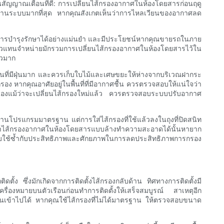
สัญญาณเตือนที่ดี: การเปลี่ยนไส้กรองอากาศในห้องโดยสารก่อนฤดู
้งานระบบมากที่สุด หากคุณสังเกตเห็นว่าการไหลเวียนของอากาศลด
ลาการบำรุงรักษาได้อย่างแม่นยำ และมีประโยชน์หากคุณขายรถในภาย
ารและตัวแทนจำหน่ายมักรวมการเปลี่ยนไส้กรองอากาศในห้องโดยสารไว้ใน
้วมาก
นถนนที่มีฝุ่นมาก และควรเก็บใบไม้และเศษขยะให้ห่างจากบริเวณฝากระ
กคุณอาศัยอยู่ในพื้นที่ที่มีอากาศชื้น ควรตรวจสอบให้แน่ใจว่า
เนื่องแม้ว่าจะเปลี่ยนไส้กรองใหม่แล้ว ควรตรวจสอบระบบปรับอากาศ
่านโปรแกรมมาตรฐาน แต่การใส่ไส้กรองที่ใช้แล้วลงในถุงที่ปิดสนิท
บว่าไส้กรองอากาศในห้องโดยสารแบบล้างทำความสะอาดได้นั้นหายาก
แบบใช้ซ้ำกับประสิทธิภาพและศักยภาพในการลดประสิทธิภาพการกรอง
้ง ซึ่งมักเกิดจากการติดตั้งไส้กรองกลับด้าน ทิศทางการติดตั้งมี
งหมายบนตัวเรือนก่อนทำการติดตั้งให้เสร็จสมบูรณ์ สาเหตุอีก
งผ่านเข้าไปได้ หากคุณใช้ไส้กรองที่ไม่ได้มาตรฐาน ให้ตรวจสอบขนาด