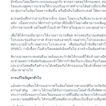
มักขับรถโดยเปิดกระจกบนถนนลูกรัง ควรตรวจสอบไส้กรองทุกๆ สองส
ร้อนและฤดูหนาวจะช่วยให้ระบบปรับอากาศทำงานได้อย่างมีประสิท
ลง ฝุ่นภายในห้องโดยสารเพิ่มขึ้น หรือมีกลิ่นไม่พึงประสงค์ ให้ตรว
ควรจดบันทึกการบำรุงรักษาเล็กๆ น้อยๆ โดยระบุวันที่และระยะทา
หลัง เนื่องจากประวัติการบำรุงรักษาที่บันทึกไว้อย่างดีสามารถเพิ
บริการตามปกติ แต่โดยทั่วไปแล้วค่าใช้จ่ายไม่สูงมาก และคุณสาม
เพื่อให้ไส้กรองมีอายุการใช้งานยาวนานที่สุด ควรลดปริมาณเศษฝุ่น
โปรงและช่องรับอากาศ ทำความสะอาดบริเวณฝากระโปรงและตะแกรงช่
ท่อระบายน้ำบริเวณฝากระโปรงสะอาด เพื่อป้องกันน้ำขังที่อาจทำใ
(HVAC) ว่ามีเชื้อราในตัวเรือนคอยล์เย็นหรือไม่ อาจจำเป็นต้องทำ
พิจารณาผลกระทบต่อสิ่งแวดล้อมและกำจัดไส้กรองที่ใช้แล้วอย่างมี
จะช่วยลดการสัมผัสกับฝุ่นและทำให้การกำจัดเป็นระเบียบเรียบร
และอาจไม่พอดีหรือทำงานได้เหมือนกับไส้กรองแบบใช้แล้วทิ้งหล
เมื่อเวลาผ่านไป
การแก้ไขปัญหาทั่วไป
แม้แต่การเปลี่ยนไส้กรองอากาศในห้องโดยสารตามปกติก็อาจเกิดปัญห
ความสำคัญ เพราะไส้กรองได้รับการออกแบบโดยคำนึงถึงทิศทางข
ประการหนึ่งของการไหลเวียนของอากาศที่ไม่ดีอาจเกิดจากไส้กรองที่
และความพอดีอีกครั้ง ไส้กรองที่ไม่พอดีควรเปลี่ยนเป็นชิ้นส่วนที่ถู