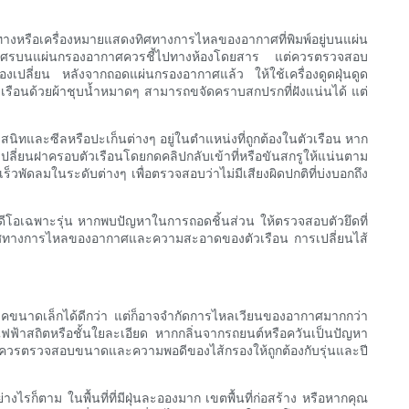
หรือเครื่องหมายแสดงทิศทางการไหลของอากาศที่พิมพ์อยู่บนแผ่น
ลูกศรบนแผ่นกรองอากาศควรชี้ไปทางห้องโดยสาร แต่ควรตรวจสอบ
องเปลี่ยน หลังจากถอดแผ่นกรองอากาศแล้ว ให้ใช้เครื่องดูดฝุ่นดูด
งตัวเรือนด้วยผ้าชุบน้ำหมาดๆ สามารถขจัดคราบสกปรกที่ฝังแน่นได้ แต่
สนิทและซีลหรือปะเก็นต่างๆ อยู่ในตำแหน่งที่ถูกต้องในตัวเรือน หาก
เปลี่ยนฝาครอบตัวเรือนโดยกดคลิปกลับเข้าที่หรือขันสกรูให้แน่นตาม
ดลมในระดับต่างๆ เพื่อตรวจสอบว่าไม่มีเสียงผิดปกติที่บ่งบอกถึง
รือวิดีโอเฉพาะรุ่น หากพบปัญหาในการถอดชิ้นส่วน ให้ตรวจสอบตัวยึดที่
ในทิศทางการไหลของอากาศและความสะอาดของตัวเรือน การเปลี่ยนไส้
คขนาดเล็กได้ดีกว่า แต่ก็อาจจำกัดการไหลเวียนของอากาศมากกว่า
นไฟฟ้าสถิตหรือชั้นใยละเอียด หากกลิ่นจากรถยนต์หรือควันเป็นปัญหา
บได้ ควรตรวจสอบขนาดและความพอดีของไส้กรองให้ถูกต้องกับรุ่นและปี
็ตาม ในพื้นที่ที่มีฝุ่นละอองมาก เขตพื้นที่ก่อสร้าง หรือหากคุณ