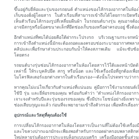
ขึ้นอยู่กับยี่ห้อและรุ่นของรถยนต์ ตำแหน่งของไส้กรองอากาศในห้
เก็บของฝั่งผู้โดยสาร ในตัวเรือนที่สามารถเข้าถึงได้โดยการเปิดหร
เห็นตัวเรือนไส้กรองรูปสี่เหลี่ยมผืนผ้า ในรถยนต์บางรุ่น คุณอาจต
อาจมีสกรูหรือน็อตขนาดเล็กที่ยึดช่องเก็บของหรือฝาครอบอยู่ ซึ่งต้
อีกตำแหน่งที่พบได้บ่อยคือใต้ฝากระโปรงรถ บริเวณฐานกระจกหน้าร
การเข้าถึงตำแหน่งนี้มักจะต้องถอดแผงครอบช่องระบายอากาศพลาสติ
คลิปและเพื่อรักษาส่วนประกอบกันน้ำให้คงสภาพเดิม แม้จะซับซ
โดยตรง
รถยนต์บางรุ่นซ่อนไส้กรองอากาศในห้องโดยสารไว้ใต้แผงหน้าปัดด้า
เหล่านี้ ให้ระบุคลิปยึด สกรู หรือน็อต และใช้เครื่องมือที่ถูกต้
ไมโครฟิลเตอร์แยกต่างหากในตัวเรือนรอง—ดังนั้นโปรดทราบว่าการพ
หากคุณไม่แน่ใจเกี่ยวกับตำแหน่งที่แน่นอน คู่มือการใช้งานรถยนต์เ
ใช้ปี รุ่น และยี่ห้อรถของคุณ พร้อมกับคำว่า “ตำแหน่งไส้กรองอา
เจาะจงสำหรับปีและรุ่นของรถของคุณ ซึ่งมีประโยชน์อย่างยิ่งเพรา
ช่องเสียบกุญแจแล้ว ก่อนที่จะพยายามเข้าถึงตัวกรอง เพื่อหลีกเลี่ยง
อุปกรณ์และวัสดุที่คุณต้องใช้
การเปลี่ยนไส้กรองอากาศในห้องโดยสารเป็นงานที่ไม่ต้องใช้เครื่อ
และไขควงปากแฉกมักจะเพียงพอสำหรับการถอดฝาครอบพลาสติกหรือสกร
ใหม่หลายรุ่นต้องการประแจบล็อกแบบเมตริก เครื่องมือถอดชิ้นส่วนพ