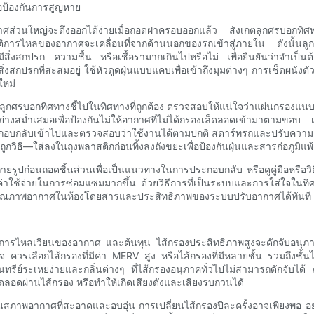
อป้องกันการสูญหาย
่วนใหญ่จะดึงออกได้ง่ายเมื่อถอดฝาครอบออกแล้ว สังเกตลูกศรบอกทิศทาง
ิการไหลของอากาศจะเคลื่อนที่จากด้านนอกของรถเข้าสู่ภายใน ดังนั้น
ิ่งสกปรก ความชื้น หรือเชื้อรามากเกินไปหรือไม่ เพื่อยืนยันว่าจำเป็นต้
ิ่งสกปรกที่สะสมอยู่ ใช้หัวดูดฝุ่นแบบแคบเพื่อเข้าถึงมุมต่างๆ การเช็ดผนั
ใหม่
้ลูกศรบอกทิศทางชี้ไปในทิศทางที่ถูกต้อง ตรวจสอบให้แน่ใจว่าแผ่นกรองแนบ
ย่างสม่ำเสมอเพื่อป้องกันไม่ให้อากาศที่ไม่ได้กรองเล็ดลอดเข้ามาตามขอบ 
กลับเข้าไปและตรวจสอบว่าใช้งานได้ตามปกติ สตาร์ทรถและปรับความเร็วพั
วิธี—ใส่ลงในถุงพลาสติกก่อนทิ้งลงถังขยะเพื่อป้องกันฝุ่นและสารก่อภูมิแพ้
า ให้ถ่ายรูปก่อนถอดชิ้นส่วนเพื่อเป็นแนวทางในการประกอบกลับ หรือดูคู่มือห
ยค่าใช้จ่ายในการซ่อมแซมมากขึ้น ด้วยวิธีการที่เป็นระบบและการใส่ใจ
ุงคุณภาพอากาศในห้องโดยสารและประสิทธิภาพของระบบปรับอากาศได้ทันที
 การไหลเวียนของอากาศ และต้นทุน ไส้กรองประสิทธิภาพสูงจะดักจับอนุภา
 ควรเลือกไส้กรองที่มีค่า MERV สูง หรือไส้กรองที่มีหลายชั้น รวมถึงชั้
บอินทรีย์ระเหยง่ายและกลิ่นต่างๆ ที่ไส้กรองอนุภาคทั่วไปไม่สามารถดักจั
็ดลอดผ่านไส้กรอง หรือทำให้เกิดเสียงดังและเสียงรบกวนได้
กาศที่สะอาดและอบอุ่น การเปลี่ยนไส้กรองปีละครั้งอาจเพียงพอ อย่างไรก