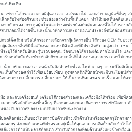
ต์เพิ่มเติม
็น เพราะไส้กรองเก่าอาจมีฝุ่นละออง เกสรดอกไม้ และสารก่อภูมิแพ้อื่นๆ ส
็กหรือไฟส่องศีรษะจะช่วยส่องสว่างในพื้นที่แคบๆ ทำให้มองเห็นคลิปและเคร
ากตัวกรอง การดูดฝุ่นในช่องว่างจะช่วยป้องกันฝุ่นละอองที่ไม่ได้กรองกลั
าบสกปรกออกได้ง่ายขึ้น และน้ำยาทำความสะอาดอเนกประสงค์ชนิดอ่อนสามา
ุปกรณ์ดั้งเดิม) หรือไส้กรองทางเลือกจากผู้ผลิตรายอื่น ไส้กรอง OEM รับป
ผู้ผลิตรายอื่นที่มีชื่อเสียงหลายแห่งมีตัวเลือกที่มีประสิทธิภาพสูงกว่า เ
นที่ระบุไว้สำหรับปีและรุ่นรถของคุณ วัดขนาดไส้กรองเดิมหากไม่แน่ใจ และ
คาร์บอนกัมมันต์จะช่วยดักจับก๊าซและกลิ่นที่ไส้กรองอนุภาคธรรมดาไม่สามา
ก่ น้ำยาทำความสะอาดหน้าสัมผัสสำหรับขั้วต่อไฟฟ้าต่างๆ จาระบีไดอิเล็กท
บตัวกรองเก่าไว้เพื่อเปรียบเทียบ ถุงพลาสติกที่ปิดสนิทจะมีประโยชน์สำหรับกา
น้อยสามารถเปลี่ยนการเปลี่ยนง่ายๆ ให้เป็นงานที่สะอาด รวดเร็ว และให้ความ
มือ และดับเครื่องยนต์ เตรียมไส้กรองสำรองและเครื่องมือให้พร้อม เพื่อที่
้สะดวก หรือนำสิ่งของชิ้นเล็กๆ ที่อาจตกลงมาและกีดขวางการเข้าถึงออก 
ลงไปในช่องรับอากาศของระบบปรับอากาศขณะทำงาน
 ให้ปลดล็อกช่องเก็บของโดยการบีบด้านข้างเข้าด้านในหรือถอดสกรูยึดตา
ถอดสกรู สังเกตตำแหน่งที่ฝาครอบอยู่เพื่อให้คุณสามารถติดตั้งกลับเข้าไป
ี่ยงการทำแท็บพลาสติกแตก สำหรับตัวกรองที่อยู่ด้านหลังแผงข้างหรือแผงหน้