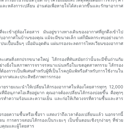
างและหลังการเปลี่ยน อ่านต่อเพื่อหายใจได้สะดวกขึ้นและรักษาอากาศ
เข้าสู่ห้องโดยสาร มันอยู่ขวางทางเดินของอากาศที่ถูกดึงเข้าไป
อากาศในบ้านของคุณ แม้จะมีขนาดเล็ก แต่ก็มีผลกระทบอย่างมาก
ปนเปื้อนอื่นๆ เมื่อมันอุดตัน แผ่นกรองจะลดการไหลเวียนของอากาศ
และเศษสิ่งสกปรกขนาดใหญ่ ไส้กรองที่ทันสมัยกว่านั้นจะมีชั้นถ่านกัม
ฉพาะอย่างยิ่งในสภาพการจราจรหนาแน่นหรือในเขตอุตสาหกรรม ไส้กรอง
้องการเป็นพิเศษสำหรับผู้ที่เป็นโรคภูมิแพ้หรือสำหรับการใช้งานใน
ลของอากาศและประสิทธิภาพการกรอง
หลายรายแนะนำให้เปลี่ยนไส้กรองอากาศในห้องโดยสารทุกๆ 12,000
อนุภาคไอเสียอยู่มาก คุณอาจต้องเปลี่ยนไส้กรองบ่อยขึ้น คือทุกๆ
ารทำความร้อนและความเย็น และก่อให้เกิดวงจรที่ความชื้นและสาร
รอยความชื้นหรือเชื้อรา แสดงว่าถึงเวลาต้องเปลี่ยนแล้ว นอกจากนี้
ดเจน การตรวจสอบไส้กรองเป็นระยะๆ เป็นขั้นตอนเชิงรุกง่ายๆ ที่ช่วย
บคุณและผู้โดยสาร