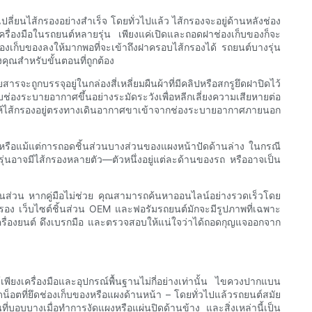
่ยนไส้กรองอย่างสำเร็จ โดยทั่วไปแล้ว ไส้กรองจะอยู่ด้านหลังช่อง
้เครื่องมือในรถยนต์หลายรุ่น เพียงแค่เปิดและถอดฝาช่องเก็บของก็จะ
ช่องเก็บของลงให้มากพอที่จะเข้าถึงฝาครอบไส้กรองได้ รถยนต์บางรุ่น
งคุณสำหรับขั้นตอนที่ถูกต้อง
บรรจุอยู่ในกล่องสี่เหลี่ยมผืนผ้าที่มีคลิปหรือสกรูยึดฝาปิดไว้
องระบายอากาศขึ้นอย่างระมัดระวังเพื่อหลีกเลี่ยงความเสียหายต่อ
ห้ไส้กรองอยู่ตรงทางเดินอากาศขาเข้าจากช่องระบายอากาศภายนอก
่งหรือแม้แต่การถอดชิ้นส่วนบางส่วนของแผงหน้าปัดด้านล่าง ในกรณี
งรุ่นอาจมีไส้กรองหลายตัว—ตัวหนึ่งอยู่แต่ละด้านของรถ หรืออาจเป็น
งชิ้นส่วน หากคู่มือไม่ช่วย คุณสามารถค้นหาออนไลน์อย่างรวดเร็วโดย
กรอง เว็บไซต์ชิ้นส่วน OEM และฟอรัมรถยนต์มักจะมีรูปภาพที่เฉพาะ
เครื่องยนต์ ดึงเบรกมือ และตรวจสอบให้แน่ใจว่าได้ถอดกุญแจออกจาก
ียงเครื่องมือและอุปกรณ์พื้นฐานไม่กี่อย่างเท่านั้น ไขควงปากแบน
ตที่ยึดช่องเก็บของหรือแผงด้านหน้า – โดยทั่วไปแล้วรถยนต์สมัย
่บอบบางเมื่อทำการงัดแผงหรือแผ่นปิดด้านข้าง และสิ่งเหล่านี้เป็น