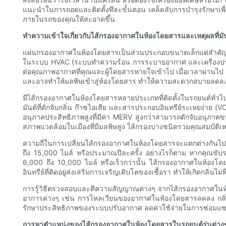
แนะนำในการถอดและติดตั้งทีละขั้นตอน เคล็ดลับการบำรุงรักษาเพื่อ
ภายในรถของคุณให้สะอาดขึ้น
ทำความเข้าใจเกี่ยวกับไส้กรองอากาศในห้องโดยสารและเหตุผลที่ม
แผ่นกรองอากาศในห้องโดยสารเป็นส่วนประกอบขนาดเล็กแต่สำคัญยิ่
ในระบบ HVAC (ระบบทำความร้อน การระบายอากาศ และเครื่องปรั
ต่อคุณภาพอากาศที่คุณและผู้โดยสารหายใจเข้าไป เมื่อเวลาผ่านไป
และอาจทำให้มลพิษเข้าสู่ห้องโดยสาร ทำให้ความสะดวกสบายลดลง
มีไส้กรองอากาศในห้องโดยสารหลายประเภทที่ติดตั้งในรถยนต์ทั่วไป ไส
มันต์ที่ดักจับกลิ่น ก๊าซไอเสีย และสารประกอบอินทรีย์ระเหยง่าย
อนุภาคประสิทธิภาพสูงที่มีค่า MERV สูงกว่าสามารถดักจับอนุภาคขน
สภาพแวดล้อมในเมืองที่มีมลพิษสูง ไส้กรองบางชนิดรวมคุณสมบัติเห
ความถี่ในการเปลี่ยนไส้กรองอากาศในห้องโดยสารจะแตกต่างกันไ
ถึง 15,000 ไมล์ หรือประมาณปีละครั้ง อย่างไรก็ตาม หากคุณขับร
6,000 ถึง 10,000 ไมล์ หรือเร็วกว่านั้น ไส้กรองอากาศในห้อง
อินทรีย์ที่ติดอยู่ส่งเสริมการเจริญเติบโตของเชื้อรา ทำให้เกิดกลิ่น
การรู้วิธีตรวจสอบและตีความสัญญาณต่างๆ จากไส้กรองอากาศในห้องโด
อาการต่างๆ เช่น การไหลเวียนของอากาศในห้องโดยสารลดลง กลิ่นผิดปก
รักษาประสิทธิภาพของระบบปรับอากาศ ลดค่าใช้จ่ายในการซ่อมแ
การหาตำแหน่งของไส้กรองอากาศในห้องโดยสารในรถยนต์รุ่นต่าง