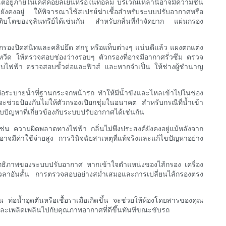
บโตอยู่ภายในเคสคอยล์เย็นหรือในท่อลม บริเวณเหล่านี้อาจมีความชื้น
ลิ่นยังคงอยู่ ให้พิจารณาใช้สเปรย์ฆ่าเชื้อสำหรับระบบปรับอากาศหรือ
ิบโตของจุลินทรีย์ได้เช่นกัน สำหรับกลิ่นที่กำจัดยาก แผ่นกรอง
ัวกรองปิดสนิทและคลิปยึด สกรู หรือแท็บต่างๆ แน่นดีแล้ว แผงตกแต่ง
ียงหวีด ให้ตรวจสอบช่องว่างรอบๆ ตัวกรองที่อาจมีอากาศรั่วซึม ตรวจ
บบไฟฟ้า ตรวจสอบขั้วต่อและฟิวส์ และหากจำเป็น ให้ช่างผู้ชำนาญ
่อระบายน้ำที่ฐานกระจกหน้ารถ ทำให้มีน้ำขังและไหลเข้าไปในช่อง
ยป้องกันไม่ให้ตัวกรองเปียกชุ่มในอนาคต สำหรับกรณีที่น้ำเข้า
ปัญหาที่เกี่ยวข้องกับระบบปรับอากาศได้เช่นกัน
า เช่น ความผิดพลาดทางไฟฟ้า กลิ่นไม่พึงประสงค์ยังคงอยู่แม้หลังจาก
อาจมีค่าใช้จ่ายสูง การวินิจฉัยสาเหตุที่แท้จริงและแก้ไขปัญหาอย่าง
ิทธิภาพของระบบปรับอากาศ หากเข้าใจตำแหน่งของไส้กรอง เครื่อง
ในเวลาอันสั้น การตรวจสอบอย่างสม่ำเสมอและการเปลี่ยนไส้กรองตรง
อน้ำอุดตันหรือเชื้อราเมื่อเกิดขึ้น จะช่วยให้ห้องโดยสารของคุณ
และเพลิดเพลินไปกับคุณภาพอากาศที่ดีขึ้นทันทีขณะขับรถ