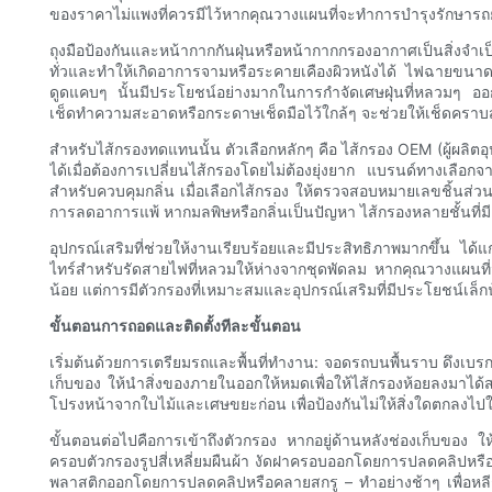
ของราคาไม่แพงที่ควรมีไว้หากคุณวางแผนที่จะทำการบำรุงรักษารถยน
ถุงมือป้องกันและหน้ากากกันฝุ่นหรือหน้ากากกรองอากาศเป็นสิ่งจำเป
ทั่วและทำให้เกิดอาการจามหรือระคายเคืองผิวหนังได้ ไฟฉายขนาดเล
ดูดแคบๆ นั้นมีประโยชน์อย่างมากในการกำจัดเศษฝุ่นที่หลวมๆ ออกจ
เช็ดทำความสะอาดหรือกระดาษเช็ดมือไว้ใกล้ๆ จะช่วยให้เช็ดคร
สำหรับไส้กรองทดแทนนั้น ตัวเลือกหลักๆ คือ ไส้กรอง OEM (ผู้ผลิตอ
ได้เมื่อต้องการเปลี่ยนไส้กรองโดยไม่ต้องยุ่งยาก แบรนด์ทางเลือกจาก
สำหรับควบคุมกลิ่น เมื่อเลือกไส้กรอง ให้ตรวจสอบหมายเลขชิ้นส่ว
การลดอาการแพ้ หากมลพิษหรือกลิ่นเป็นปัญหา ไส้กรองหลายชั้นที่มี
อุปกรณ์เสริมที่ช่วยให้งานเรียบร้อยและมีประสิทธิภาพมากขึ้น ได้แ
ไทร์สำหรับรัดสายไฟที่หลวมให้ห่างจากชุดพัดลม หากคุณวางแผนที่จะเก็
น้อย แต่การมีตัวกรองที่เหมาะสมและอุปกรณ์เสริมที่มีประโยชน์เล็ก
ขั้นตอนการถอดและติดตั้งทีละขั้นตอน
เริ่มต้นด้วยการเตรียมรถและพื้นที่ทำงาน: จอดรถบนพื้นราบ ดึงเบรก
เก็บของ ให้นำสิ่งของภายในออกให้หมดเพื่อให้ไส้กรองห้อยลงมาได
โปรงหน้าจากใบไม้และเศษขยะก่อน เพื่อป้องกันไม่ให้สิ่งใดตก
ขั้นตอนต่อไปคือการเข้าถึงตัวกรอง หากอยู่ด้านหลังช่องเก็บของ
ครอบตัวกรองรูปสี่เหลี่ยมผืนผ้า งัดฝาครอบออกโดยการปลดคลิปหรือ
พลาสติกออกโดยการปลดคลิปหรือคลายสกรู – ทำอย่างช้าๆ เพื่อหลีกเล