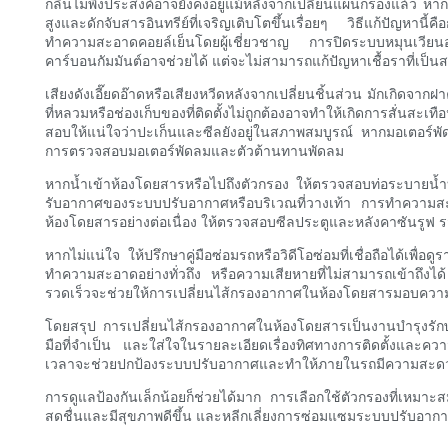
กลิ่นไม่พึงประสงค์อาจยังคงอยู่แม้หลังจากเปลี่ยนแผ่นกรองแล้ว หา
สูงและดักจับสารอินทรีย์ที่เจริญเติบโตขึ้นเรื่อยๆ วิธีแก้ปัญหานี
ทำความสะอาดคอยล์เย็นโดยผู้เชี่ยวชาญ การปิดระบบหมุนเวียนอาก
คาร์บอนกัมมันต์อาจช่วยได้ แต่จะไม่สามารถแก้ปัญหาเชื้อราที่เป็นส
เสียงดังเอี๊ยดอ๊าดหรือเสียงหวีดหลังจากเปลี่ยนชิ้นส่วน มักเกิดจ
ที่หลวมหรือช่องเก็บของที่ติดตั้งไม่ถูกต้องอาจทำให้เกิดการสั่นส
สอบให้แน่ใจว่าปะเก็นและซีลยังอยู่ในสภาพสมบูรณ์ หากมอเตอร์พ
การตรวจสอบมอเตอร์พัดลมและตัวต้านทานพัดลม
หากน้ำเข้าห้องโดยสารหรือไปถึงตัวกรอง ให้ตรวจสอบท่อระบายน้ำ
รับอากาศของระบบปรับอากาศหรือบริเวณที่วางเท้า การทำความสะอ
ห้องโดยสารอย่างต่อเนื่อง ให้ตรวจสอบซีลประตูและหลังคาซันรูฟ ร
หากไม่แน่ใจ ให้ปรึกษาคู่มือซ่อมรถหรือวิดีโอซ่อมที่เชื่อถือได้เพ
ทำความสะอาดอย่างทั่วถึง หรือความเสียหายที่ไม่สามารถเข้าถึงได้ ค
รวดเร็วจะช่วยให้การเปลี่ยนไส้กรองอากาศในห้องโดยสารมอบความ
โดยสรุป การเปลี่ยนไส้กรองอากาศในห้องโดยสารเป็นงานบำรุงรัก
มือที่จำเป็น และใส่ใจในรายละเอียดเรื่องทิศทางการติดตั้งและค
เวลาจะช่วยปกป้องระบบปรับอากาศและทำให้ภายในรถมีความสะด
การดูแลป้องกันเล็กน้อยก็ช่วยได้มาก การเลือกใช้ตัวกรองที่เหม
สดชื่นและมีสุขภาพดีขึ้น และหลีกเลี่ยงการซ่อมแซมระบบปรับอากาศ