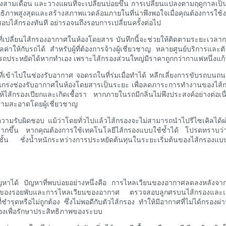
ามเดือน และวางแผนที่จะเปลี่ยนบ่อยขึ้น การเปลี่ยนแปลงตามฤดูกาลเป็น
ธิภาพสูงสุดและสร้างสภาพแวดล้อมภายในที่น่าพึงพอใจเมื่อคุณต้องการใช
จสอบไส้กรองทันที อย่ารอจนถึงรอบการเปลี่ยนครั้งต่อไป
งที่เปลี่ยนไส้กรองอากาศในห้องโดยสาร บันทึกนี้จะช่วยให้ติดตามระยะเว
่มมูลค่าให้กับรถได้ สำหรับผู้ที่ต้องการจ้างผู้เชี่ยวชาญ หลายศูนย์บริก
ารถประหยัดได้หากทำเอง เพราะไส้กรองส่วนใหญ่มีราคาถูกกว่ากาแฟหนึ่งแก
ที่เข้าไปในช่องรับอากาศ จอดรถในที่ร่มเมื่อทำได้ หลีกเลี่ยงการขับรถบ
องรับอากาศในห้องโดยสารเป็นระยะ เพื่อลดภาระการทำงานของไส้กรอง หา
ห้ไส้กรองเปียกและเกิดเชื้อรา หากภายในรถมีกลิ่นไม่พึงประสงค์อย่างต่อ
ความสะอาดโดยผู้เชี่ยวชาญ
ความรับผิดชอบ แม้ว่าโดยทั่วไปแล้วไส้กรองจะไม่สามารถนำไปรีไซเคิลได้ผ
้อยมากขึ้น หากคุณต้องการใช้เทคโนโลยีไส้กรองแบบใช้ซ้ำได้ โปรดทรา
ายชั้น ชั่งน้ำหนักระหว่างการประหยัดต้นทุนในระยะเริ่มต้นของไส้กรอง
าได้ ปัญหาที่พบบ่อยอย่างหนึ่งคือ การไหลเวียนของอากาศลดลงหลังจากติดตั
องรอยพับและการไหลเวียนของอากาศ ตรวจสอบลูกศรบนไส้กรองและเครื่อ
ชำรุดหรือไม่ถูกต้อง ซึ่งไม่พอดีกับตัวไส้กรอง ทำให้มีอากาศที่ไม่ได้กรอ
กต้องเพื่อรักษาประสิทธิภาพของระบบ