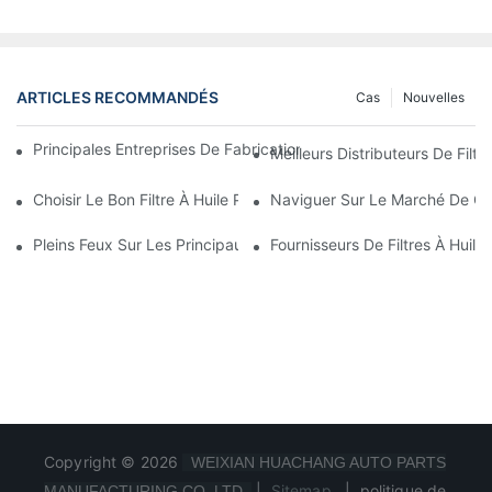
ARTICLES RECOMMANDÉS
Cas
Nouvelles
Principales Entreprises De Fabrication De Filtres À Huile : Un A
Meilleurs Distributeurs De Filtr
Choisir Le Bon Filtre À Huile Pour Votre Modèle De Véhicule : P
Naviguer Sur Le Marché De Gros
Pleins Feux Sur Les Principaux Fabricants De Filtres À Huile Et 
Fournisseurs De Filtres À Huile
Copyright © 2026
WEIXIAN HUACHANG AUTO PARTS
|
Sitemap
|
politique de
MANUFACTURING CO.,LTD.