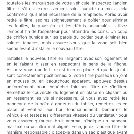
toutefois les marquages ​​de votre véhicule. Inspectez l'ancien
filtre : s'il est excessivement sale, humide ou moisi, cela
confirmera qu'il était nécessaire de le remplacer. Après avoir
retiré le filtre, aspirez soigneusement le boîtier pour éliminer
les feuilles, la poussière et les débris accumulés. Utilisez
l'embout fin de l'aspirateur pour atteindre les coins. Un coup
de chiffon humide sur les parois du boîtier peut éliminer les
saletés tenaces, mais assurez-vous que la zone soit bien
sèche avant d'installer le nouveau filtre.
Installez le nouveau filtre en l'alignant avec son logement et
en le faisant glisser en respectant le sens de la flèche.
Assurez-vous que le filtre est bien en place et que les joints
sont correctement positionnés. Si votre filtre possède un joint
en mousse ou en caoutchouc apparent, appuyez dessus
uniformément pour empêcher l'air non filtré de s'infiltrer.
Remettez le couvercle du logement en place en clipsant ou
en resserrant les vis si nécessaire. Si vous avez retiré les
panneaux de la boîte à gants ou du tablier, remettez-les en
place et vérifiez leur bon fonctionnement. Démarrez le
véhicule et testez les différentes vitesses du ventilateur pour
vous assurer qu'aucun bruit anormal n'indique un panneau
mal fixé ou un filtre mal aligné. Enfin, jetez l'ancien filtre de
manière responsable : placez-le dans un sac plastique avant