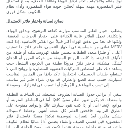
نهج منظم والاهتمام باتجاه تدفق الهواء ونظافة الغلاف، يصبح استبدال
فلتر المقصورة مهمة سهلة تُحسّن جودة هواء المقصورة وأداء نظام
التكييف بشكل فوري.
نصائح لصيانة واختيار فلاتر الاستبدال
يتطلب اختيار الفلتر المناسب موازنة كفاءة الترشيح، وتدفق الهواء،
والتكلفة. تعمل الفلاتر عالية الكفاءة على احتجاز الجزيئات الدقيقة،
ولكنها قد تحدّ من تدفق الهواء أكثر قليلاً من الفلاتر الأساسية. إذا كنت
تعاني من حساسية في الجهاز التنفسي، فاختر فلترًا ذا تصنيف MERV
أعلى، أو فلترًا متعدد الطبقات يتضمن طبقة كهروستاتيكية أو طبقة من
الألياف الدقيقة. إذا كانت الروائح المنبعثة من حركة المرور أو الدخان
تُشكّل مشكلة، فاختر فلترًا مزودًا بطبقة من الكربون النشط، حيث
يساعد ذلك على امتصاص المركبات العضوية المتطايرة والروائح التي لا
تستطيع طبقات الجسيمات احتجازها. تأكد دائمًا من المقاس المناسب
لسيارتك حسب سنة الصنع والطراز. قد يؤدي شراء فلتر غير مناسب
إلى تسرب الهواء غير المُرشّح أو التسبب في اهتزازات وضوضاء.
ينبغي أن يراعي جدول الصيانة الظروف المحيطة. في المناخات النظيفة
والمعتدلة، قد يكون تغيير الفلتر سنويًا كافيًا. أما في المناطق المتربة، أو
مواقع الإنشاءات، أو إذا كنت تقود سيارتك غالبًا والنوافذ مفتوحة على
الطرق الترابية، فافحص الفلتر كل بضعة أشهر، وخطط لاستبداله
بشكل متكرر. تُعدّ التغيرات الموسمية تذكيرًا مفيدًا: فاستبدال فلتر
المقصورة قبل فصلي الصيف والشتاء يضمن أداءً مثاليًا لنظام التكييف
والتهوية، وبيئة داخلية مريحة عندما تكون في أمسّ الحاجة إليه. إذا