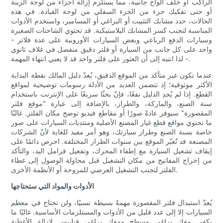
الراكب أو خلف ألواح جانبية، مما يستلزم إزالة أجزاء من لوحة الزينة
أو حتى تفكيك جزء من الجزء السفلي من لوحة القيادة. في هذه
الحالات، حدد مشابك التثبيت أو البراغي أو المسامير، واستخدم الأدوات
المناسبة لتجنب كسر المشابك البلاستيكية. قد تحتوي الشاحنات الصغيرة
وسيارات الدفع الرباعي وبعض السيارات الأوروبية على عدة فلاتر -
واحد على كل جانب من السيارة أو فلتر دقيق منفصل في غلاف ثانوي
- لذا انتبه إلى أن العثور على فلتر واحد قد لا يعني انتهاء المهمة.
عندما تكون غير متأكد من الموقع الدقيق، يُعدّ دليل المالك نقطة البداية
الأكثر موثوقية؛ إذ تتضمن العديد من الأدلة رسومات توضيحية لمواقع
القطع. إذا لم يُجدِ الدليل نفعًا، فإنّ بحثًا سريعًا على الإنترنت باستخدام
سنة الصنع، والماركة، والطراز، بالإضافة إلى عبارة "موقع فلتر
المقصورة" سيوفر عادةً صورًا أو مقاطع فيديو توضح مكان الفلتر. غالبًا
ما تحتوي مواقع قطع غيار المصنع الأصلية ومنتديات السيارات على صور
خاصة بسنة الصنع وطراز سيارتك، وهو أمر مفيد للغاية لأنّ الشركات
المصنعة قد تُغيّر الموقع بين سنوات الطراز المختلفة. احرص دائمًا على
إيقاف تشغيل السيارة مع إطفاء المحرك، وتفعيل فرامل اليد، والتأكد
من إخراج المفاتيح من مكان التشغيل قبل محاولة الوصول إلى غطاء
الفلتر لتجنب التشغيل العرضي للمروحة أو الأنظمة الأخرى.
الأدوات والمواد التي ستحتاجها
يُعدّ استبدال فلتر المقصورة مهمةً بسيطة نسبيًا، ولن تحتاج في معظم
السيارات إلا إلى عدد قليل من الأدوات والمستلزمات الأساسية. غالبًا ما
يكفي مفك براغي مسطح ومفك براغي فيليبس لإزالة الأغطية