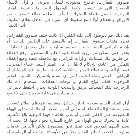
صندوق القفازات، فأفرغ محتوياته ليتدلى بحرية، أو أزل الأشياء
الصغيرة التي قد تسقط وتعيق الوصول إليه. أما بالنسبة للفلاتر
الموجودة أسفل غطاء المحرك، فنظّف منطقة غطاء المحرك من
الأوراق والحطام أولًا لمنع سقوط أي شيء في مدخل نظام التكييف
أثناء العمل.
بعد ذلك، قم بالوصول إلى علبة الفلتر. إذا كانت خلف صندوق القفازات،
فحرر مثبتات صندوق القفازات إما بالضغط على الجانبين للداخل أو
بإزالة البراغي المثبتة حسب تصميم سيارتك. أنزل صندوق القفازات
بحذر حتى تتمكن من رؤية غطاء علبة الفلتر المستطيل. ارفع الغطاء
عن طريق فك المشابك أو إزالة البراغي، مع ملاحظة كيفية وضع الغطاء
لتتمكن من إعادته بإحكام لاحقًا. إذا كان الفلتر أسفل غطاء المحرك،
فقم بإزالة لوحة غطاء المحرك البلاستيكية عن طريق فك المشابك أو
البراغي - اعمل ببطء لتجنب كسر أي ألسنة بلاستيكية. بالنسبة للفلاتر
الموجودة خلف ألواح القدم أو لوحات العدادات، استخدم أداة فك
الزخارف لفك المشابك برفق واسحب اللوحة بحذر؛ احتفظ بالبراغي
والمشابك في علبة صغيرة حتى لا تضيع.
أزل الفلتر القديم بسحبه للخارج بشكل مستقيم؛ فمعظم الفلاتر تُسحب
بسهولة عند إزالة الغطاء. انتبه إلى أسهم التوجيه أو علامات تدفق الهواء
المطبوعة على الفلتر القديم أو على غلافه - فهذا التوجيه بالغ الأهمية.
عادةً ما يتحرك تدفق الهواء من خارج السيارة نحو داخلها، لذا يجب أن
يشير السهم الموجود على الفلتر نحو المقصورة، ولكن تأكد من علامات
سيارتك. افحص الفلتر القديم بحثًا عن الأوساخ الزائدة أو الرطوبة أو