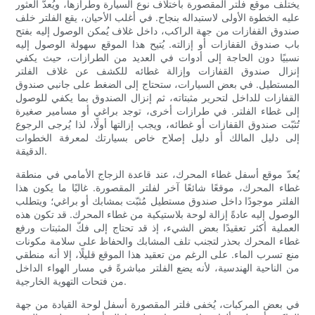
يختلف موقع فلتر المقصورة باختلاف نوع السيارة وطرازها، ويُعدّ العثور
عليه الخطوة الأولى لاستبداله بنجاح. في أغلب الأحيان، يقع الفلتر خلف
صندوق القفازات من جهة الراكب، داخل غلاف يُمكن الوصول إليه بفتح
باب صندوق القفازات أو إزالته. يُتيح هذا الموقع سهولة الوصول إليه
نسبيًا دون الحاجة إلى أدوات في العديد من الطرازات، حيث يكفي
إنزال صندوق القفازات وإزالة غطائه للكشف عن غلاف الفلتر
المستطيل. في بعض السيارات، ستحتاج إلى الضغط على جانبي صندوق
القفازات للداخل لتحرير مثبتاته، ثم إنزال الصندوق بما يكفي للوصول
إلى غطاء الفلتر. في طرازات أخرى، توجد براغي أو مسامير صغيرة
تُثبّت صندوق القفازات أو غطائه، ويجب إزالتها أولًا، لذا يُرجى الرجوع
إلى دليل المالك أو دليل إصلاح خاص بسيارتك لمعرفة الخطوات
الدقيقة.
يُعدّ موقع أسفل غطاء المحرك، عند قاعدة الزجاج الأمامي في منطقة
غطاء المحرك، موقعًا شائعًا آخر لفلتر المقصورة. غالبًا ما يكون هذا
الفلتر موجودًا داخل صندوق مستطيل مُثبّت بمشابك أو براغي؛ ويتطلب
الوصول إليه عادةً إزالة لوحة بلاستيكية من غطاء المحرك. قد تكون هذه
العملية أكثر تعقيدًا بعض الشيء، إذ قد تحتاج إلى فكّ المثبتات ورفع
غطاء المحرك بحذر لتجنب تلف المشابك والحفاظ على سلامة مكونات
منع تسرب الماء. على الرغم من تعقيد هذا الموقع قليلًا، إلا أنه منطقي
من الناحية الهندسية، لأنه يضع الفلتر مباشرةً في مسار الهواء الداخل
من فتحات التهوية الخارجية.
في بعض المركبات، يُخفى فلتر المقصورة أسفل لوحة القيادة من جهة