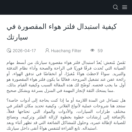
كيفية استبدال فلتر هواء المقصورة في
سيارتك
2026-04-17
Huachang Filter
59
نَفَسٌ مُنعش: يُعدّ استبدال فلتر هواء مقصورة سيارتك من أبسط مهام
الصيانة التي تُحدث فرقًا فوريًا في الراحة والصحة وأداء نظام التدفئة
والتبريد. سواءً لاحظتَ هواءً مُغبرًا، أو انخفاضًا في تدفق الهواء، أو
رائحة عفن عند تشغيل المروحة، فغالبًا ما يكون فلتر هواء المقصورة هو
أول ما يجب فحصه. تُوضّح لك هذه المقالة السبب وكيفية القيام بذلك،
مما يمنحك الثقة لإنجاز المهمة في المنزل بسرعة وبشكل صحيح.
هل تتساءل عن المدة اللازمة أو ما إذا كنت بحاجة إلى أدوات خاصة؟
ستجد هنا شروحات عملية لأنواع الفلاتر، وكيفية تحديد مكان الفلتر في
مختلف طرازات السيارات، والأدوات والمواد التي تحتاجها فعلاً،
بالإضافة إلى إرشادات خطوة بخطوة لإزالة الفلتر وتركيبه، ونصائح
للصيانة لإطالة عمره، وحلول للمشاكل الشائعة التي قد تظهر أثناء وبعد
استبداله. تابع القراءة لتتنفس هواءً أنقى داخل سيارتك.