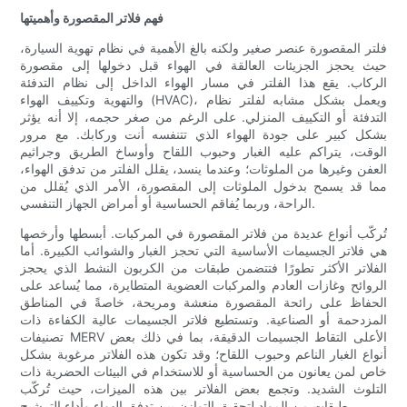
فهم فلاتر المقصورة وأهميتها
فلتر المقصورة عنصر صغير ولكنه بالغ الأهمية في نظام تهوية السيارة،
حيث يحجز الجزيئات العالقة في الهواء قبل دخولها إلى مقصورة
الركاب. يقع هذا الفلتر في مسار الهواء الداخل إلى نظام التدفئة
والتهوية وتكييف الهواء (HVAC)، ويعمل بشكل مشابه لفلتر نظام
التدفئة أو التكييف المنزلي. على الرغم من صغر حجمه، إلا أنه يؤثر
بشكل كبير على جودة الهواء الذي تتنفسه أنت وركابك. مع مرور
الوقت، يتراكم عليه الغبار وحبوب اللقاح وأوساخ الطريق وجراثيم
العفن وغيرها من الملوثات؛ وعندما ينسد، يقلل الفلتر من تدفق الهواء،
مما قد يسمح بدخول الملوثات إلى المقصورة، الأمر الذي يُقلل من
الراحة، وربما يُفاقم الحساسية أو أمراض الجهاز التنفسي.
تُركّب أنواع عديدة من فلاتر المقصورة في المركبات. أبسطها وأرخصها
هي فلاتر الجسيمات الأساسية التي تحجز الغبار والشوائب الكبيرة. أما
الفلاتر الأكثر تطورًا فتتضمن طبقات من الكربون النشط الذي يحجز
الروائح وغازات العادم والمركبات العضوية المتطايرة، مما يُساعد على
الحفاظ على رائحة المقصورة منعشة ومريحة، خاصةً في المناطق
المزدحمة أو الصناعية. وتستطيع فلاتر الجسيمات عالية الكفاءة ذات
تصنيفات MERV الأعلى التقاط الجسيمات الدقيقة، بما في ذلك بعض
أنواع الغبار الناعم وحبوب اللقاح؛ وقد تكون هذه الفلاتر مرغوبة بشكل
خاص لمن يعانون من الحساسية أو للاستخدام في البيئات الحضرية ذات
التلوث الشديد. وتجمع بعض الفلاتر بين هذه الميزات، حيث تُركّب
طبقات من المواد لتحقيق التوازن بين تدفق الهواء وأداء الترشيح.