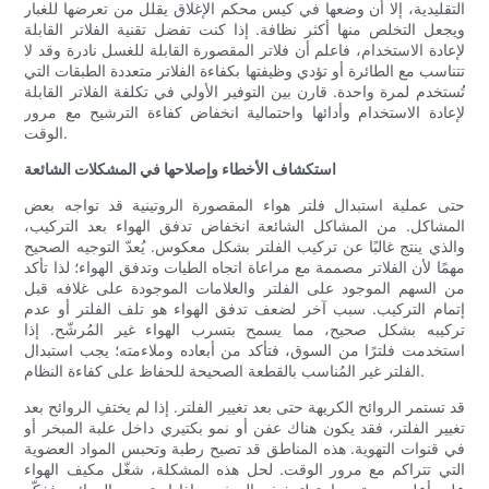
التقليدية، إلا أن وضعها في كيس محكم الإغلاق يقلل من تعرضها للغبار
ويجعل التخلص منها أكثر نظافة. إذا كنت تفضل تقنية الفلاتر القابلة
لإعادة الاستخدام، فاعلم أن فلاتر المقصورة القابلة للغسل نادرة وقد لا
تتناسب مع الطائرة أو تؤدي وظيفتها بكفاءة الفلاتر متعددة الطبقات التي
تُستخدم لمرة واحدة. قارن بين التوفير الأولي في تكلفة الفلاتر القابلة
لإعادة الاستخدام وأدائها واحتمالية انخفاض كفاءة الترشيح مع مرور
الوقت.
استكشاف الأخطاء وإصلاحها في المشكلات الشائعة
حتى عملية استبدال فلتر هواء المقصورة الروتينية قد تواجه بعض
المشاكل. من المشاكل الشائعة انخفاض تدفق الهواء بعد التركيب،
والذي ينتج غالبًا عن تركيب الفلتر بشكل معكوس. يُعدّ التوجيه الصحيح
مهمًا لأن الفلاتر مصممة مع مراعاة اتجاه الطيات وتدفق الهواء؛ لذا تأكد
من السهم الموجود على الفلتر والعلامات الموجودة على غلافه قبل
إتمام التركيب. سبب آخر لضعف تدفق الهواء هو تلف الفلتر أو عدم
تركيبه بشكل صحيح، مما يسمح بتسرب الهواء غير المُرشّح. إذا
استخدمت فلترًا من السوق، فتأكد من أبعاده وملاءمته؛ يجب استبدال
الفلتر غير المُناسب بالقطعة الصحيحة للحفاظ على كفاءة النظام.
قد تستمر الروائح الكريهة حتى بعد تغيير الفلتر. إذا لم يختفِ الروائح بعد
تغيير الفلتر، فقد يكون هناك عفن أو نمو بكتيري داخل علبة المبخر أو
في قنوات التهوية. هذه المناطق قد تصبح رطبة وتحبس المواد العضوية
التي تتراكم مع مرور الوقت. لحل هذه المشكلة، شغّل مكيف الهواء