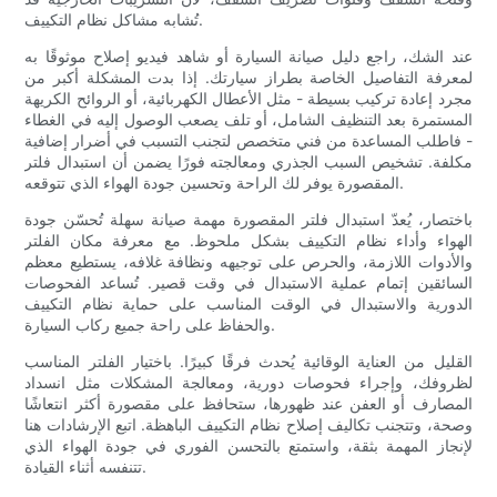
تُشابه مشاكل نظام التكييف.
عند الشك، راجع دليل صيانة السيارة أو شاهد فيديو إصلاح موثوقًا به
لمعرفة التفاصيل الخاصة بطراز سيارتك. إذا بدت المشكلة أكبر من
مجرد إعادة تركيب بسيطة - مثل الأعطال الكهربائية، أو الروائح الكريهة
المستمرة بعد التنظيف الشامل، أو تلف يصعب الوصول إليه في الغطاء
- فاطلب المساعدة من فني متخصص لتجنب التسبب في أضرار إضافية
مكلفة. تشخيص السبب الجذري ومعالجته فورًا يضمن أن استبدال فلتر
المقصورة يوفر لك الراحة وتحسين جودة الهواء الذي تتوقعه.
باختصار، يُعدّ استبدال فلتر المقصورة مهمة صيانة سهلة تُحسّن جودة
الهواء وأداء نظام التكييف بشكل ملحوظ. مع معرفة مكان الفلتر
والأدوات اللازمة، والحرص على توجيهه ونظافة غلافه، يستطيع معظم
السائقين إتمام عملية الاستبدال في وقت قصير. تُساعد الفحوصات
الدورية والاستبدال في الوقت المناسب على حماية نظام التكييف
والحفاظ على راحة جميع ركاب السيارة.
القليل من العناية الوقائية يُحدث فرقًا كبيرًا. باختيار الفلتر المناسب
لظروفك، وإجراء فحوصات دورية، ومعالجة المشكلات مثل انسداد
المصارف أو العفن عند ظهورها، ستحافظ على مقصورة أكثر انتعاشًا
وصحة، وتتجنب تكاليف إصلاح نظام التكييف الباهظة. اتبع الإرشادات هنا
لإنجاز المهمة بثقة، واستمتع بالتحسن الفوري في جودة الهواء الذي
تتنفسه أثناء القيادة.