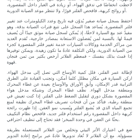
لاحظت انخفاضًا في تدفق الهواء، أو زيادة في الغبار داخل المقصورة،
أو روائح كريهة، فافحص الفلتر فورًا، ولا تنتظر موعد الصيانة الدورية.
احتفظ بسجل صيانة صغير يُدوّن فيه تاريخ وعدد الكيلومترات عند تغيير
فلتر المقصورة. يُساعد هذا السجل على تتبع فترات الصيانة بدقة، وهو
مفيدٌ عند بيع السيارة لاحقًا، إذ يُمكن لسجل صيانة موثق جيدًا أن يُضيف
قيمةً لها. بالنسبة لمن يُفضلون الاستعانة بمصادر خارجية، تُقدم العديد
من مراكز الخدمة ووكالات السيارات خدمة تغيير فلتر المقصورة كجزء
من الصيانة الدورية، ولكن التكلفة عادةً ما تكون زهيدة، ويمكن توفيرها
إذا قمتَ بذلك بنفسك - فمعظم الفلاتر أرخص بكثير من ثمن فنجان
قهوة.
لإطالة عمر الفلتر، قلل كمية الأوساخ التي تصل إلى مدخل الهواء.
اركن السيارة في مكان مظلل كلما أمكن، وتجنب القيادة على الطرق
الترابية قدر الإمكان، وأبقِ الأوراق والأوساخ بعيدة عن غطاء المحرك
ومنطقة مدخل الهواء. نظّف غطاء المحرك وشبكة مدخل هواء
المقصورة بشكل دوري لتقليل الضغط على الفلتر. إذا كنت تعيش في
منطقة رطبة، فتأكد من أن فتحات تصريف غطاء المحرك نظيفة لمنع
تجمع المياه الذي قد يُشبع الفلتر ويُسبب نمو العفن. إذا ظهرت رائحة
كريهة داخل المقصورة رغم استخدام فلتر جديد، فافحص نظام التكييف
بحثًا عن العفن في وحدة المبخر؛ فقد تحتاج إلى تنظيف احترافي.
ضع في اعتبارك الأثر البيئي وتخلص من الفلاتر المستعملة بطريقة
مسؤولة. مع أن الفلاتر لا تُعاد تدويرها عادةً عبر برامج إعادة التدوير