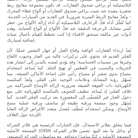
البلاستيكية أو براغي صندوق القفازات. قد تكون مجموعة مفاتيح ربط
صغيرة مفيدة عند تثبيت براغي صندوق القفازات أو ألواح غطاء المحرك
- وتُعدّ مفاتيح الربط المترية ضروريةً في العديد من السيارات الحديثة.
كما تُقلّل أداة فكّ الزخارف البلاستيكية أو أداة إزالة الألواح من خطر
كسر مشابك الزخرفة الدقيقة عند فكّ الألواح أو ألواح الحماية، وهذه
أدوات غير مكلفة تستحق الاقتناء إذا كنت تخطط للقيام بأعمال صيانة
إضافية لسيارتك.
يُعدّ ارتداء القفازات الواقية وقناع الغبار أو جهاز التنفس عمليًا، لأن
الفلتر القديم قد يحتوي على تركيزات عالية من الغبار وحبوب اللقاح
وغيرها من مسببات الحساسية؛ وقد يؤدي لمسه باليدين إلى انتشار هذه
الجزيئات والتسبب في العطس أو تهيج الجلد. كما يُساعد استخدام
مصباح يدوي صغير أو مصباح رأس على إضاءة الأماكن الضيقة، مما
يُسهّل رؤية المشابك وعلامات التوجيه على الفلتر. وتُعدّ المكنسة
الكهربائية ذات الفوهة الضيقة ضرورية لإزالة الأوساخ المتراكمة من
غلاف الفلتر؛ إذ يُساعد تنظيف التجويف بالمكنسة الكهربائية على منع
دخول الغبار غير المُصفّى إلى المقصورة بعد تركيب الفلتر الجديد. كما
يُسهّل وجود منشفة ورقية نظيفة أو مناشف ورقية عملية مسح
الأوساخ، ويمكن استخدام مُنظّف مُعتدل متعدد الأغراض لإزالة البقايا
اللزجة حول الغلاف.
فيما يتعلق بفلاتر الاستبدال، فإن الخيارات الرئيسية هي فلاتر الشركة
المصنعة الأصلية (OEM) أو بدائل ما بعد البيع. تضمن فلاتر الشركة
المصنعة الأصلية تركيبًا مباشرًا وتتوافق مع مواصفات الشركة المصنعة،