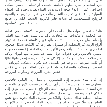
على أعلى درجة حرارة لتجفيف المبخر، وإذا استمرت الروائح، ففكّر
في استخدام بخاخ مطهر لأنظمة التكييف أو تنظيف المبخر بشكل
احترافي. كما أن إغلاق فتحة إعادة تدوير الهواء لفترة وجيزة قبل إطفاء
السيارة يساعد على تجفيف النظام والحد من نمو الميكروبات. بالنسبة
للروائح المستعصية، قد يساعد فلتر الكربون النشط، لكنه لن يعالج
مشكلة العفن الأساسية.
عادةً ما تصدر أصوات مثل الطقطقة أو الصفير بعد الاستبدال من أغطية
غير مُحكمة أو مكونات غير مُحاذية. تأكد من تثبيت غطاء علبة الفلتر
بإحكام، وأن جميع مشابك التثبيت والبراغي والألسنة مُحكمة. قد تهتز
ألواح الزينة غير المُحكمة أو صندوق القفازات غير المُثبت بشكل صحيح؛
لذا قم بربط المثبتات وأعد وضع الألواح حسب الحاجة. إذا سمعت صوت
صفير، فافحص وجود فجوات حول الفلتر قد يتسرب منها الهواء؛ وتأكد
من سلامة الحشيات والأختام. إذا كان محرك المروحة يُصدر طنينًا عاليًا
أو كانت سرعة المروحة غير طبيعية، فقد تكون المشكلة كهربائية -
افحص الموصلات والصمامات، وإذا لزم الأمر، اطلب من فني مُؤهل
فحص محرك المروحة ومقاومة المروحة.
إذا كان الماء يتسرب إلى المقصورة أو يصل إلى الفلتر، فافحص
مصارف غطاء المحرك بحثًا عن أي انسداد. قد تتسبب الأوراق والحطام
في انسداد المصارف الموجودة أسفل الزجاج الأمامي، مما يؤدي إلى
تراكم الماء وتدفقه إلى مدخل نظام التكييف أو إلى حيز القدمين.
تنظيف منطقة غطاء المحرك والتأكد من تصريف الماء بحرية يمنع تشبع
الفلتر مستقبلًا. في حالة استمرار تسرب الماء، افحص أختام الأبواب
وفتحة السقف وقنوات تصريف السقف، لأن التسريبات الخارجية قد