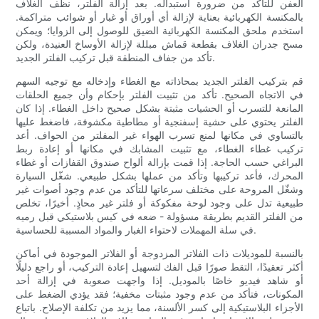
العفن للتأكد من ضرورة استبداله. بعد إزالة الفلتر، نظّف الغلاف
بالمكنسة الكهربائية بعناية لإزالة أي أوراق أو غبار أو شوائب متراكمة.
استخدم ملحق المكنسة الكهربائية الضيق للوصول إلى الزوايا؛ ويمكن
مسح جدران الغلاف بقطعة قماش مبللة لإزالة الأوساخ العنيدة، ولكن
تأكد من جفاف المنطقة قبل تركيب الفلتر الجديد.
قم بتركيب الفلتر الجديد بمحاذاته مع الغطاء وإدخاله مع توجيه السهم
في الاتجاه الصحيح. تأكد من تثبيت الفلتر بإحكام وأن جميع الحلقات
المانعة للتسرب أو الحشيات مثبتة بشكل صحيح داخل الغطاء. إذا كان
الفلتر يحتوي على حشية إسفنجية أو مطاطية مكشوفة، فاضغط عليها
بالتساوي في مكانها لمنع تسرب الهواء غير المفلتر من الحواف. أعد
تركيب غطاء الغطاء، مع تثبيت المشابك في مكانها أو إعادة ربط
البراغي حسب الحاجة. إذا قمت بإزالة ألواح صندوق القفازات أو غطاء
المحرك، فأعد تركيبها وتأكد من عملها بشكل طبيعي. شغّل السيارة
وشغّل المروحة على مختلف سرعاتها للتأكد من عدم وجود أصوات غير
طبيعية تدل على وجود لوحة مفكوكة أو فلتر غير محاذٍ. أخيرًا، تخلص
من الفلتر القديم بطريقة مسؤولة - ضعه في كيس بلاستيكي قبل رميه
في سلة المهملات لاحتواء الغبار والمواد المسببة للحساسية.
بالنسبة للموديلات ذات الفلاتر المزدوجة أو الفلاتر الموجودة في أماكن
أكثر تعقيدًا، التقط صورًا قبل الفك لتسهيل إعادة التركيب، أو راجع دليلًا
أو شاهد فيديو خاصًا بالموديل. إذا واجهت صعوبة في إزالة أحد
المكونات، فتأكد من عدم وجود مثبتات مخفية؛ فقد يؤدي الضغط على
الأجزاء البلاستيكية إلى كسر الألسنة، مما يزيد من تكلفة الإصلاح. باتباع