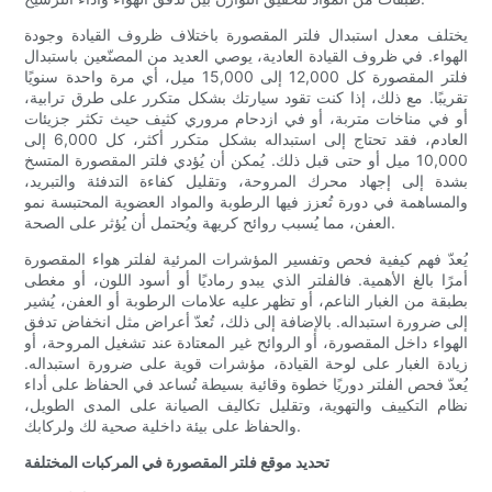
يختلف معدل استبدال فلتر المقصورة باختلاف ظروف القيادة وجودة
الهواء. في ظروف القيادة العادية، يوصي العديد من المصنّعين باستبدال
فلتر المقصورة كل 12,000 إلى 15,000 ميل، أي مرة واحدة سنويًا
تقريبًا. مع ذلك، إذا كنت تقود سيارتك بشكل متكرر على طرق ترابية،
أو في مناخات متربة، أو في ازدحام مروري كثيف حيث تكثر جزيئات
العادم، فقد تحتاج إلى استبداله بشكل متكرر أكثر، كل 6,000 إلى
10,000 ميل أو حتى قبل ذلك. يُمكن أن يُؤدي فلتر المقصورة المتسخ
بشدة إلى إجهاد محرك المروحة، وتقليل كفاءة التدفئة والتبريد،
والمساهمة في دورة تُعزز فيها الرطوبة والمواد العضوية المحتبسة نمو
العفن، مما يُسبب روائح كريهة ويُحتمل أن يُؤثر على الصحة.
يُعدّ فهم كيفية فحص وتفسير المؤشرات المرئية لفلتر هواء المقصورة
أمرًا بالغ الأهمية. فالفلتر الذي يبدو رماديًا أو أسود اللون، أو مغطى
بطبقة من الغبار الناعم، أو تظهر عليه علامات الرطوبة أو العفن، يُشير
إلى ضرورة استبداله. بالإضافة إلى ذلك، تُعدّ أعراض مثل انخفاض تدفق
الهواء داخل المقصورة، أو الروائح غير المعتادة عند تشغيل المروحة، أو
زيادة الغبار على لوحة القيادة، مؤشرات قوية على ضرورة استبداله.
يُعدّ فحص الفلتر دوريًا خطوة وقائية بسيطة تُساعد في الحفاظ على أداء
نظام التكييف والتهوية، وتقليل تكاليف الصيانة على المدى الطويل،
والحفاظ على بيئة داخلية صحية لك ولركابك.
تحديد موقع فلتر المقصورة في المركبات المختلفة