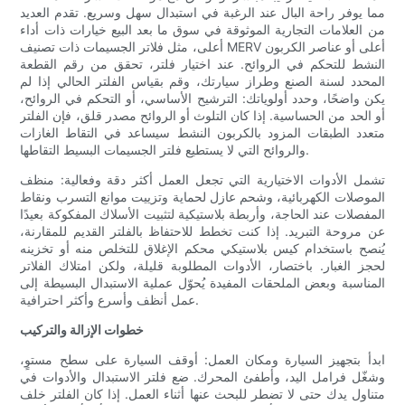
مما يوفر راحة البال عند الرغبة في استبدال سهل وسريع. تقدم العديد
من العلامات التجارية الموثوقة في سوق ما بعد البيع خيارات ذات أداء
أعلى، مثل فلاتر الجسيمات ذات تصنيف MERV أعلى أو عناصر الكربون
النشط للتحكم في الروائح. عند اختيار فلتر، تحقق من رقم القطعة
المحدد لسنة الصنع وطراز سيارتك، وقم بقياس الفلتر الحالي إذا لم
يكن واضحًا، وحدد أولوياتك: الترشيح الأساسي، أو التحكم في الروائح،
أو الحد من الحساسية. إذا كان التلوث أو الروائح مصدر قلق، فإن الفلتر
متعدد الطبقات المزود بالكربون النشط سيساعد في التقاط الغازات
والروائح التي لا يستطيع فلتر الجسيمات البسيط التقاطها.
تشمل الأدوات الاختيارية التي تجعل العمل أكثر دقة وفعالية: منظف
الموصلات الكهربائية، وشحم عازل لحماية وتزييت موانع التسرب ونقاط
المفصلات عند الحاجة، وأربطة بلاستيكية لتثبيت الأسلاك المفكوكة بعيدًا
عن مروحة التبريد. إذا كنت تخطط للاحتفاظ بالفلتر القديم للمقارنة،
يُنصح باستخدام كيس بلاستيكي محكم الإغلاق للتخلص منه أو تخزينه
لحجز الغبار. باختصار، الأدوات المطلوبة قليلة، ولكن امتلاك الفلاتر
المناسبة وبعض الملحقات المفيدة يُحوّل عملية الاستبدال البسيطة إلى
عمل أنظف وأسرع وأكثر احترافية.
خطوات الإزالة والتركيب
ابدأ بتجهيز السيارة ومكان العمل: أوقف السيارة على سطح مستوٍ،
وشغّل فرامل اليد، وأطفئ المحرك. ضع فلتر الاستبدال والأدوات في
متناول يدك حتى لا تضطر للبحث عنها أثناء العمل. إذا كان الفلتر خلف