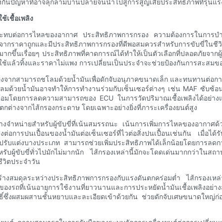
องกันปัญหาที่อาจลุกลามบานปลายจนนำไปสู่การสูญเสียประสิทธิภาพที่รุนแรงข
เชื้อเพลิง
ะทบต่อการไหลของอากาศ ประสิทธิภาพการกรอง ความต้องการในการบำรุงรักษ
งจากราคาถูกและมีประสิทธิภาพการกรองที่ดีพอสมควรสำหรับการขับขี่ในชีว
มากขึ้นเรื่อยๆ ประสิทธิภาพที่คาดการณ์ได้ทำให้เป็นตัวเลือกที่ปลอดภัยจา
้แล้วทิ้งและราคาไม่แพง การเปลี่ยนเป็นประจำจะช่วยป้องกันการสะสมของส
่องจากสามารถชโลมด้วยน้ำมันเพื่อดักจับอนุภาคขนาดเล็ก และทนทานต่อกา
ลมด้วยน้ำมันอาจทำให้การทำงานร่วมกับเซ็นเซอร์ต่างๆ เช่น MAF ซับซ้อนขึ
ทางอ้อมโดยการลดความสามารถของ ECU ในการวัดปริมาณเชื้อเพลิงได้อย่าง
ต่างจากไส้กรองกระดาษ โดยเฉพาะอย่างยิ่งที่ภาระเครื่องยนต์สูง
่วางจำหน่ายสำหรับผู้ขับขี่ที่เน้นสมรรถนะ เน้นการเพิ่มการไหลของอากาศด้วย
งต่อการปนเปื้อนของน้ำมันต่อเซ็นเซอร์ที่ไวต่อสิ่งปนเปื้อนเช่นกัน เมื่อได้
รปรับแต่งบางประเภท สามารถช่วยเพิ่มประสิทธิภาพได้เล็กน้อยโดยการลดการ
รับผู้ขับขี่ทั่วไปมักไม่มากนัก ไส้กรองเหล่านี้มักจะโดดเด่นมากกว่าในส
ีวิตประจำวัน
ื่อสร้างสมดุลระหว่างประสิทธิภาพการกรองกับแรงดันตกคร่อมต่ำ ไส้กรองเหล
งรถที่เน้นอายุการใช้งานที่ยาวนานและการประหยัดน้ำมันเชื้อเพลิงอย่างสม
ทธิ์ซึ่งผสมผสานชั้นหยาบและละเอียดเข้าด้วยกัน ช่วยดักจับเศษขนาดใหญ่ก