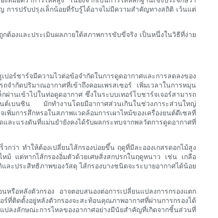
ปรับปรุงเล็กน้อยที่รับรู้ได้อาจไม่มีความสำคัญทางสถิติ เว้นแต่
กต้องและประเมินผลภายใต้สภาพการขับขี่จริง เป็นหนึ่งในวิธีที่ง่าย
ละซูเปอร์ชาร์จมีความไวต่อข้อจำกัดในการดูดอากาศและการลดลงของ
ารถจำกัดปริมาณอากาศที่เข้าถึงคอมเพรสเซอร์ เพิ่มเวลาในการหมุน
เล็กผ่านเข้าไปในท่อดูดอากาศ ซึ่งในระบบเทอร์โบชาร์จเจอร์สามารถ
่องยนต์เบนซิน มักทำงานโดยมีอากาศส่วนเกินในช่วงภาระส่วนใหญ่
เพิ่มการสึกหรอในสภาพแวดล้อมการเผาไหม้ของเครื่องยนต์ดีเซลที่
ดและแรงดันที่แม่นยำยังคงได้รับผลกระทบจากพลวัตการดูดอากาศที่
ร็วกว่า ทำให้ต้องเปลี่ยนไส้กรองบ่อยขึ้น ฤดูที่มีละอองเกสรดอกไม้สูง
ไหม้ แต่หากไส้กรองอิ่มตัวด้วยเศษสิ่งสกปรกในฤดูหนาว เช่น เกลือ
ัติและประสิทธิภาพของวัสดุ ไส้กรองบางชนิดจะระบายอากาศได้น้อย
ยู่ก่อนหรือหลังตัวกรอง อาจตอบสนองต่อการเปลี่ยนแปลงการกรองแตก
ร์ที่ติดตั้งอยู่หลังตัวกรองจะสะท้อนคุณภาพอากาศที่ผ่านการกรองได้
นแปลงลักษณะการไหลของอากาศอย่างมีนัยสำคัญที่เกิดจากชิ้นส่วนที่