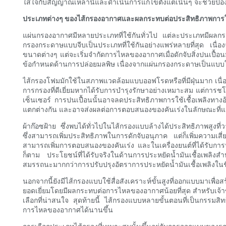
ใส่ใจกับสัญญาณเหล่านี้และดำเนินการแก้ไขตั้งแต่เนิ่นๆ จะช่วยป้
ประเภทต่างๆ ของไส้กรองอากาศและผลกระทบต่อประสิทธิภาพการใช้
แผ่นกรองอากาศมีหลายประเภทที่ใช้กันทั่วไป แต่ละประเภทมีผลกร
กรองกระดาษแบบจีบเป็นประเภทที่ใช้กันอย่างแพร่หลายที่สุด เนื่อ
ขนาดต่างๆ แต่จะเริ่มจำกัดการไหลของอากาศเมื่อดักจับสิ่งปนเปื้อน
ข้อกำหนดด้านการปล่อยมลพิษ เนื่องจากแผ่นกรองกระดาษเป็นแบบใช
ไส้กรองโฟมมักใช้ในสภาพแวดล้อมแบบออฟโรดหรือที่มีฝุ่นมาก เนื
การกรองที่ดีเยี่ยมหากได้รับการบำรุงรักษาอย่างเหมาะสม แต่การชโ
เซ็นเซอร์ การปนเปื้อนนั้นอาจลดประสิทธิภาพการใช้เชื้อเพลิง
แตกต่างกัน และอาจส่งผลต่อการตอบสนองของคันเร่งในลักษณะที่แตก
ผ้าก๊อซฝ้าย ซึ่งพบได้ทั่วไปในไส้กรองแบบล้างได้ประสิทธิภาพสูงที
ซึ่งสามารถเพิ่มประสิทธิภาพในการดักจับอนุภาค แต่ก็เพิ่มความเสี่ย
สามารถเพิ่มการตอบสนองของคันเร่ง และในเครื่องยนต์ที่ได้รับกา
ก็ตาม ประโยชน์ที่ได้รับจริงในด้านการประหยัดน้ำมันเชื้อเพลิงสำห
สมรรถนะมากกว่าการปรับปรุงอัตราการประหยัดน้ำมันเชื้อเพลิงในช
นอกจากนี้ยังมีไส้กรองแบบใช้สื่อสังเคราะห์ขั้นสูงที่ออกแบบมาเพ
ยอดเยี่ยมโดยมีผลกระทบต่อการไหลของอากาศน้อยที่สุด สำหรับเจ้าขอ
เลือกที่น่าสนใจ สุดท้ายนี้ ไส้กรองแบบหลายขั้นตอนที่เป็นกรรมสิ
การไหลของอากาศได้นานขึ้น