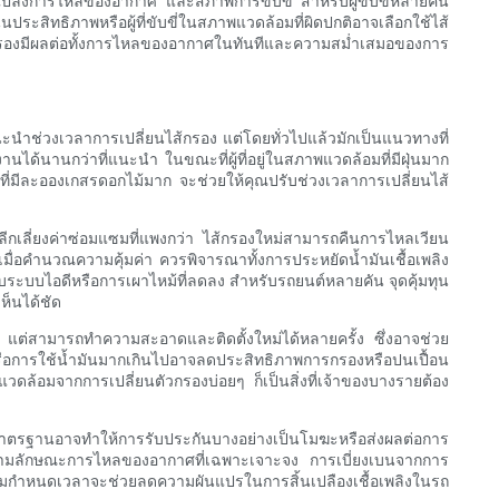
นแปลงการไหลของอากาศ และสภาพการขับขี่ สำหรับผู้ขับขี่หลายคน
ะสิทธิภาพหรือผู้ที่ขับขี่ในสภาพแวดล้อมที่ผิดปกติอาจเลือกใช้ไส้
กรองมีผลต่อทั้งการไหลของอากาศในทันทีและความสม่ำเสมอของการ
กแนะนำช่วงเวลาการเปลี่ยนไส้กรอง แต่โดยทั่วไปแล้วมักเป็นแนวทางที่
ได้นานกว่าที่แนะนำ ในขณะที่ผู้ที่อยู่ในสภาพแวดล้อมที่มีฝุ่นมาก
่ที่มีละอองเกสรดอกไม้มาก จะช่วยให้คุณปรับช่วงเวลาการเปลี่ยนไส้
หลีกเลี่ยงค่าซ่อมแซมที่แพงกว่า ไส้กรองใหม่สามารถคืนการไหลเวียน
 เมื่อคำนวณความคุ้มค่า ควรพิจารณาทั้งการประหยัดน้ำมันเชื้อเพลิง
ระบบไอดีหรือการเผาไหม้ที่ลดลง สำหรับรถยนต์หลายคัน จุดคุ้มทุน
ห็นได้ชัด
กว่า แต่สามารถทำความสะอาดและติดตั้งใหม่ได้หลายครั้ง ซึ่งอาจช่วย
การใช้น้ำมันมากเกินไปอาจลดประสิทธิภาพการกรองหรือปนเปื้อน
แวดล้อมจากการเปลี่ยนตัวกรองบ่อยๆ ก็เป็นสิ่งที่เจ้าของบางรายต้อง
มาตรฐานอาจทำให้การรับประกันบางอย่างเป็นโมฆะหรือส่งผลต่อการ
งตามลักษณะการไหลของอากาศที่เฉพาะเจาะจง การเบี่ยงเบนจากการ
าตามกำหนดเวลาจะช่วยลดความผันแปรในการสิ้นเปลืองเชื้อเพลิงในรถ