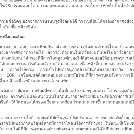
ะใช้วิธีการทดสอบใด ความอดทนและความสามารถในการทำซ้ำเป็นสิ่งสำคัญ การ
วามเชื่อผิดๆ ออกจากการปรับปรุงที่วัดผลได้ การเปลี่ยนไส้กรองอากาศอย่างถู
มันเชื้อเพลิงหรือไม่
านสิ่งแวดล้อม
กรองอากาศอย่างเท่าเทียมกัน ตัวอย่างเช่น เครื่องยนต์เทอร์โบชาร์จแ
องอากาศที่คาดการณ์ได้ ตัวกรองที่อุดตันในเครื่องยนต์เทอร์โบชาร์จสาม
ในทางกลับกัน ไส้กรองที่มีการไหลสูงแต่กรองไม่ดีอาจปล่อยให้อนุภาคขนาด
มีลักษณะการเผาไหม้และอัตราส่วนอากาศต่อเชื้อเพลิงที่แตกต่างจากเครื
่างกัน อย่างไรก็ตาม การเข้าไปของอนุภาคอาจเป็นอันตรายอย่างยิ่ง อาจ
ะ EGR เครื่องยนต์ดีเซลคอมมอนเรลสมัยใหม่ที่มีการควบคุมจังหวะการฉี
ิ้นเปลืองเชื้อเพลิงและการปล่อยมลพิษ
้งแล้ง มีฝุ่นมาก หรือผู้ที่พบเจอพื้นที่ก่อสร้างบ่อยๆ จะพบว่าไส้กรองอุดตันเ
ในไส้กรอง อากาศเย็นและหนาแน่นในฤดูหนาวอาจช่วยเพิ่มประสิทธิภาพการเผา
หรือทำให้วัสดุของไส้กรองเสื่อมสภาพก่อนกำหนด ความชื้นส่งผลต่อคุณสมบ
ะการออกแบบระบบไอดี รถยนต์ที่มีเซ็นเซอร์วัดปริมาณอากาศขาเข้าติดตั้งอ
าจตรวจไม่พบอากาศบริสุทธิ์หากมีการรั่วไหลหรือการลัดวงจร ในขณะที่เซ็นเซอ
รับระบบไอดีที่มีการควบคุมอย่างเข้มงวด อาจตอบสนองได้ไม่ดีต่อการเปลี่ย