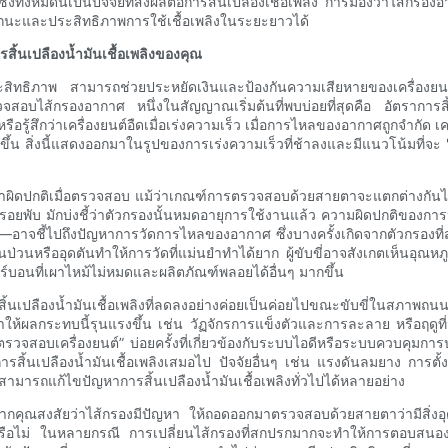
งหมดนี้เป็นปัจจัยที่ส่งผลต่อการสิ้นเปลืองเชื้อเพลิง การมองว่าไส้กรอ
าสมรรถนะและประสิทธิภาพการใช้เชื้อเพลิงในระยะยาวได้
ิ้นเปลืองน้ำมันเชื้อเพลิงของคุณ
ระสิทธิภาพ สามารถช่วยประหยัดเงินและป้องกันความเสียหายของเครื่องยนต
สอบไส้กรองอากาศ หนึ่งในสัญญาณเริ่มต้นที่พบบ่อยที่สุดคือ อัตราการสิ้นเป
อรู้สึกว่าเครื่องยนต์อืดเมื่อเร่งความเร็ว เมื่อการไหลของอากาศถูกจำกัด เค
ขึ้น สิ่งนี้แสดงออกมาในรูปของการเร่งความเร็วที่ช้าลงและมีแนวโน้มที่จะ "กร
องคล้ำผิดปกติเมื่อตรวจสอบ แม้ว่าเกณฑ์การตรวจสอบด้วยสายตาจะแตกต่าง
อยพับ มักบ่งชี้ว่าตัวกรองนั้นหมดอายุการใช้งานแล้ว ความผิดปกติของการป
ัญ—อาจชี้ไปถึงปัญหาการวัดการไหลของอากาศ ซึ่งบางครั้งเกิดจากตัวกรองที่
ป่วนหรืออุดตันทำให้การวัดที่แม่นยำทำได้ยาก ผู้ขับขี่อาจสังเกตเห็นอุณหภูมิไอ
ร์บอนที่เผาไหม้ไม่หมดและผลิตภัณฑ์พลอยได้อื่นๆ มากขึ้น
สิ้นเปลืองน้ำมันเชื้อเพลิงที่ลดลงอย่างค่อยเป็นค่อยไปขณะขับขี่ในสภาพถนน
้ผลกระทบนี้รุนแรงขึ้น เช่น วัฏจักรการแข็งตัวและการละลาย หรือฤดูที่ม
วจสอบเครื่องยนต์” บ่อยครั้งที่เกี่ยวข้องกับระบบไอดีหรือระบบควบคุมกา
รสิ้นเปลืองน้ำมันเชื้อเพลิงเสมอไป ปัจจัยอื่นๆ เช่น แรงดันลมยาง การตั
ามารถแก้ไขปัญหาการสิ้นเปลืองน้ำมันเชื้อเพลิงทั่วไปได้หลายอย่าง
ากคุณสงสัยว่าไส้กรองมีปัญหา ให้ถอดออกมาตรวจสอบด้วยสายตาว่ามีสิ่งอุด
ือไม่ ในหลายกรณี การเปลี่ยนไส้กรองที่สกปรกมากจะทำให้การตอบสนองของค