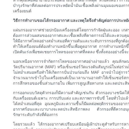
บำรุงรักษาที่ส่งผลต่อการประหยัดน้ำมันเชื้อเพลิงผ่านมุมมองของก
เครื่องยนต์
วิธีการทำงานของไส้กรองอากาศ และเหตุใดจึงสำคัญต่อการประหยัดน
แผ่นกรองอากาศช่วยปกป้องเครื่องยนต์โดยการกำจัดฝุ่นละออง เกสรดอ
ต้องการส่วนผสมของอากาศและเชื้อเพลิงที่คาดการณ์ได้และควบคุมไ
ให้มีอากาศไหลอย่างสม่ำเสมอที่ความดันและระดับการกรองที่ถูกต้
ทำให้เครื่องยนต์ต้องทำงานหนักขึ้นเพื่อดูดอากาศ การทำงานหนักขึ
เปิดคันเร่งเพื่อชดเชยการไหลของอากาศที่ลดลง ซึ่งทั้งสองอย่างนี้จะท
นอกเหนือจากการจำกัดการไหลของอากาศอย่างง่ายแล้ว คุณลักษณะขอ
วัดปริมาณอากาศ (MAF) หรือเซ็นเซอร์วัดแรงดันสัมบูรณ์ในท่อร่วมไ
ไม่สม่ำเสมอหรือทำให้เกิดการปั่นป่วนก่อนถึง MAF อาจนำไปสู่กา
จำนวนมากเข้าไปในเครื่องยนต์เป็นเวลานานอาจทำให้เซ็นเซอร์สก
การสึกหรอของชิ้นส่วนภายใน เพิ่มการสูญเสียทางกล และลดประสิ
การออกแบบวัสดุตัวกรองก็มีความสำคัญเช่นกัน ตัวกรองบางชนิดให้
กับเครื่องยนต์เฉพาะ การปรับแต่ง และสภาพการขับขี่ โดยทั่วไปแล้
ได้สม่ำเสมอที่สุด อุณหภูมิและความชื้นก็มีผลต่อพฤติกรรมของอา
อากาศร้อนและเบาบางจะลดประสิทธิภาพลง ตัวกรองที่ดีควรอนุญาตให้
รักษาระดับกำลังที่ต้องการ
โดยรวมแล้ว ไส้กรองอากาศเปรียบเสมือนผู้เฝ้าประตูสำหรับการห