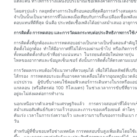
แต่ละคัน ทำให้การวางแผนงบประมาณเชื้อเพลิงคาดการณ์ได้ง่ายขึ
โดยสรุปแล้ว กลยุทธ์ทางการเงินที่รอบคอบที่สุดคือการสร้างสมดุ
จำเป็นนั้นเป็นมาตรการที่ไม่แพงเมื่อเทียบกับการสิ้นเปลืองเชื้อเพ
ตอบแทนที่ดีที่สุด นั่นคือ ประหยัดเชื้อเพลิงได้อย่างสม่ำเสมอ อายุ
การติดตั้ง การทดสอบ และการวัดผลกระทบต่อประสิทธิภาพการใช้เชื
การติดตั้งที่ถูกต้องและการทดสอบอย่างเป็นกลางเป็นขั้นตอนสำคัญใน
ติดตั้งไม่ถูกต้อง ทำให้มีอากาศที่ไม่ได้กรองผ่านเข้าไป หรือเกิดการ
ทั้งหมดติดตั้งกลับเข้าที่อย่างแน่นหนา ในรถยนต์สมัยใหม่หลายรุ
ไหลของอากาศและข้อมูลเซ็นเซอร์ ดังนั้นการติดตั้งให้ตรงตามแบบ
การวัดผลกระทบต้องใช้แนวทางที่ควบคุมได้ เพื่อให้ได้ผลลัพธ์ที่เป
ไส้กรอง การทดสอบระยะสั้นอาจคลาดเคลื่อนได้จากอุณหภูมิแวดล้อม
แปรปรวน ผู้ขับขี่บางคนใช้คอมพิวเตอร์การเดินทางในรถหรือแอปพลิเค
แกลลอน (หรือลิตรต่อ 100 กิโลเมตร) ในช่วงเวลาการขับขี่ที่ยาวน
อยู่จะไม่ส่งผลต่อการทำงาน
นอกเหนือจากตัวเลขด้านเศรษฐกิจแล้ว การตรวจสอบค่าที่ได้จากเซ็น
สม่ำเสมอสัมพันธ์กับความเร็วรอบและภาระของเครื่องยนต์ ค่าใดๆ ที่
คันเร่ง เวลาในการเร่งความเร็ว และความราบรื่นของการเดินเบา การ
วัน
สำหรับผู้ที่ชื่นชอบหรือช่างเทคนิค การทดสอบขั้นสูงเพิ่มเติมโ
ขึ้น และผลกระทบต่อกำลังและประสิทธิภาพของเครื่องยนต์ได้ การทด