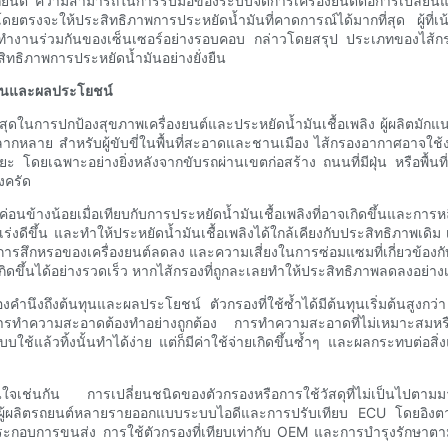
งรถยนต์ ความสามารถในการรับมือของระบบจัดการเครื่องยนต์ต่อการเปลี่ย
งจะให้ประสิทธิภาพการประหยัดน้ำมันที่คาดการณ์ได้มากที่สุด ผู้ที่เน้นปร
รทำงานร่วมกันของเซ็นเซอร์อย่างรอบคอบ กล่าวโดยสรุป ประเภทของไส้
ทธิภาพการประหยัดน้ำมันอย่างยั่งยืน
นทุนและผลประโยชน์
ที่สุดในการปกป้องสุขภาพเครื่องยนต์และประหยัดน้ำมันเชื้อเพลิง ผู้ผลิตมั
ากหลาย สำหรับผู้ขับขี่ในพื้นที่สะอาดและชานเมือง ไส้กรองอากาศอาจใช้งาน
 โดยเฉพาะอย่างยิ่งหลังจากขับรถผ่านเขตก่อสร้าง ถนนที่มีฝุ่น หรือพื้นที
งครัด
อนข้างน้อยเมื่อเทียบกับการประหยัดน้ำมันเชื้อเพลิงที่อาจเกิดขึ้นและการ
งดีขึ้น และทำให้ประหยัดน้ำมันเชื้อเพลิงได้ใกล้เคียงกับประสิทธิภาพเดิม
สึกหรอของเครื่องยนต์ลดลง และความเสี่ยงในการซ่อมแซมที่เกี่ยวข้องกับ
ถเกิดขึ้นได้อย่างรวดเร็ว หากไส้กรองที่ถูกละเลยทำให้ประสิทธิภาพลดลงอย่างเ
องคำนึงถึงต้นทุนและผลประโยชน์ ตัวกรองที่ใช้ซ้ำได้มีต้นทุนเริ่มต้นสูง
ทำความสะอาดต้องทำอย่างถูกต้อง การทำความสะอาดที่ไม่เหมาะสมหรือ
แล้วทิ้งนั้นทำได้ง่าย แต่ก็มีค่าใช้จ่ายเกิดขึ้นซ้ำๆ และผลกระทบต่อสิ่ง
นใจเช่นกัน การเปลี่ยนชนิดของตัวกรองหรือการใช้วัสดุที่ไม่เป็นไปตาม
อม ผู้ผลิตรถยนต์หลายรายออกแบบระบบไอดีและการปรับเทียบ ECU โดยอิ
ู้ประกอบการขนส่ง การใช้ตัวกรองที่เทียบเท่ากับ OEM และการบำรุงรักษ