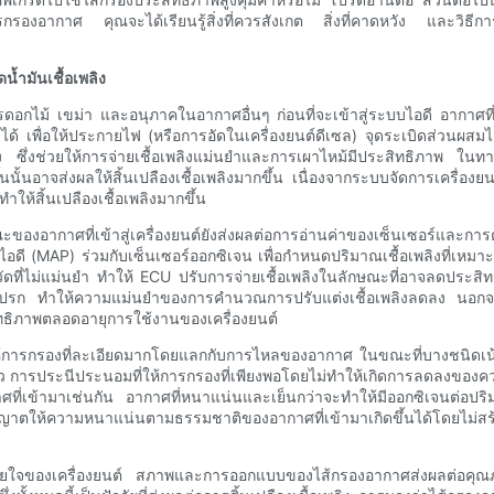
ารกรองอากาศ คุณจะได้เรียนรู้สิ่งที่ควรสังเกต สิ่งที่คาดหวัง และวิธีกา
้ำมันเชื้อเพลิง
กไม้ เขม่า และอนุภาคในอากาศอื่นๆ ก่อนที่จะเข้าสู่ระบบไอดี อากาศที่ส
ด้ เพื่อให้ประกายไฟ (หรือการอัดในเครื่องยนต์ดีเซล) จุดระเบิดส่วนผส
อง ซึ่งช่วยให้การจ่ายเชื้อเพลิงแม่นยำและการเผาไหม้มีประสิทธิภาพ ใ
้นนั้นอาจส่งผลให้สิ้นเปลืองเชื้อเพลิงมากขึ้น เนื่องจากระบบจัดการเครื่
ำให้สิ้นเปลืองเชื้อเพลิงมากขึ้น
งอากาศที่เข้าสู่เครื่องยนต์ยังส่งผลต่อการอ่านค่าของเซ็นเซอร์และการ
อดี (MAP) ร่วมกับเซ็นเซอร์ออกซิเจน เพื่อกำหนดปริมาณเชื้อเพลิงที่เหม
รวัดที่ไม่แม่นยำ ทำให้ ECU ปรับการจ่ายเชื้อเพลิงในลักษณะที่อาจลดประ
ปรก ทำให้ความแม่นยำของการคำนวณการปรับแต่งเชื้อเพลิงลดลง นอกจากน
ทธิภาพตลอดอายุการใช้งานของเครื่องยนต์
การกรองที่ละเอียดมากโดยแลกกับการไหลของอากาศ ในขณะที่บางชนิดเน้นการ
ว การประนีประนอมที่ให้การกรองที่เพียงพอโดยไม่ทำให้เกิดการลดลงของความ
กาศที่เข้ามาเช่นกัน อากาศที่หนาแน่นและเย็นกว่าจะทำให้มีออกซิเจนต่อป
ความหนาแน่นตามธรรมชาติของอากาศที่เข้ามาเกิดขึ้นได้โดยไม่สร้างแรงต้าน
ายใจของเครื่องยนต์ สภาพและการออกแบบของไส้กรองอากาศส่งผลต่อคุณภาพแ