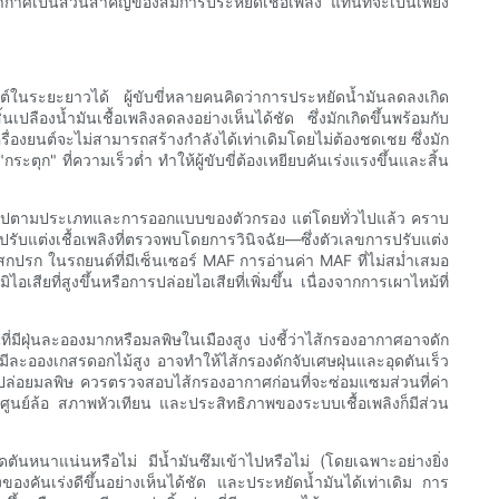
งอากาศเป็นส่วนสำคัญของสมการประหยัดเชื้อเพลิง แทนที่จะเป็นเพียง
์ในระยะยาวได้ ผู้ขับขี่หลายคนคิดว่าการประหยัดน้ำมันลดลงเกิด
ลืองน้ำมันเชื้อเพลิงลดลงอย่างเห็นได้ชัด ซึ่งมักเกิดขึ้นพร้อมกับ
รื่องยนต์จะไม่สามารถสร้างกำลังได้เท่าเดิมโดยไม่ต้องชดเชย ซึ่งมัก
ะตุก" ที่ความเร็วต่ำ ทำให้ผู้ขับขี่ต้องเหยียบคันเร่งแรงขึ้นและสิ้น
กันไปตามประเภทและการออกแบบของตัวกรอง แต่โดยทั่วไปแล้ว คราบ
รับแต่งเชื้อเพลิงที่ตรวจพบโดยการวินิจฉัย—ซึ่งตัวเลขการปรับแต่ง
สกปรก ในรถยนต์ที่มีเซ็นเซอร์ MAF การอ่านค่า MAF ที่ไม่สม่ำเสมอ
เสียที่สูงขึ้นหรือการปล่อยไอเสียที่เพิ่มขึ้น เนื่องจากการเผาไหม้ที่
ที่มีฝุ่นละอองมากหรือมลพิษในเมืองสูง บ่งชี้ว่าไส้กรองอากาศอาจดัก
ีละอองเกสรดอกไม้สูง อาจทำให้ไส้กรองดักจับเศษฝุ่นและอุดตันเร็ว
รปล่อยมลพิษ ควรตรวจสอบไส้กรองอากาศก่อนที่จะซ่อมแซมส่วนที่ค่า
้งศูนย์ล้อ สภาพหัวเทียน และประสิทธิภาพของระบบเชื้อเพลิงก็มีส่วน
ตันหนาแน่นหรือไม่ มีน้ำมันซึมเข้าไปหรือไม่ (โดยเฉพาะอย่างยิ่ง
ันเร่งดีขึ้นอย่างเห็นได้ชัด และประหยัดน้ำมันได้เท่าเดิม การ