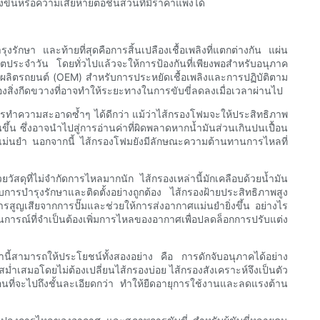
ึ้นหรือความเสียหายต่อชิ้นส่วนที่มีราคาแพงได้
า และท้ายที่สุดคือการสิ้นเปลืองเชื้อเพลิงที่แตกต่างกัน แผ่น
ิตประจำวัน โดยทั่วไปแล้วจะให้การป้องกันที่เพียงพอสำหรับอนุภาค
กผู้ผลิตรถยนต์ (OEM) สำหรับการประหยัดเชื้อเพลิงและการปฏิบัติตาม
ิ่งกีดขวางที่อาจทำให้ระยะทางในการขับขี่ลดลงเมื่อเวลาผ่านไป
รทำความสะอาดซ้ำๆ ได้ดีกว่า แม้ว่าไส้กรองโฟมจะให้ประสิทธิภาพ
้น ซึ่งอาจนำไปสู่การอ่านค่าที่ผิดพลาดหากน้ำมันส่วนเกินปนเปื้อน
แม่นยำ นอกจากนี้ ไส้กรองโฟมยังมีลักษณะความต้านทานการไหลที่
วัสดุที่ไม่จำกัดการไหลมากนัก ไส้กรองเหล่านี้มักเคลือบด้วยน้ำมัน
รับการบำรุงรักษาและติดตั้งอย่างถูกต้อง ไส้กรองฝ้ายประสิทธิภาพสูง
สูญเสียจากการปั๊มและช่วยให้การส่งอากาศแม่นยำยิ่งขึ้น อย่างไร
ถานการณ์ที่จำเป็นต้องเพิ่มการไหลของอากาศเพื่อปลดล็อกการปรับแต่ง
่านี้สามารถให้ประโยชน์ทั้งสองอย่าง คือ การดักจับอนุภาคได้อย่าง
่ำเสมอโดยไม่ต้องเปลี่ยนไส้กรองบ่อย ไส้กรองสังเคราะห์จึงเป็นตัว
่อนที่จะไปถึงชั้นละเอียดกว่า ทำให้ยืดอายุการใช้งานและลดแรงต้าน