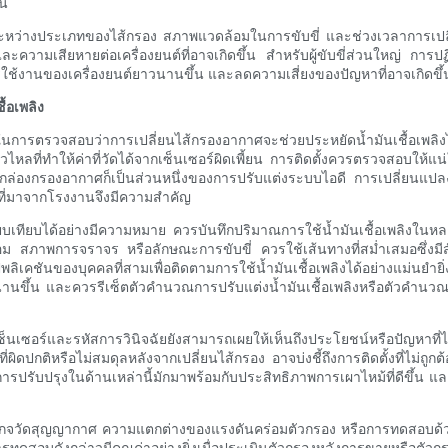
้น
ลระหว่างประเภทของไส้กรอง สภาพแวดล้อมในการขับขี่ และช่วงเวลาการเปล
ลิงและความเสียหายต่อเครื่องยนต์ที่อาจเกิดขึ้น สำหรับผู้ขับขี่ส่วนใหญ่ กา
การใช้งานของเครื่องยนต์ยาวนานขึ้น และลดความเสี่ยงของปัญหาที่อาจเกิดขึ้น
้อเพลิง
การตรวจสอบว่าการเปลี่ยนไส้กรองอากาศจะช่วยประหยัดน้ำมันเชื้อเพลิงได้จริ
รั่วไหลที่ทำให้ค่าที่วัดได้จากเซ็นเซอร์ผิดเพี้ยน การติดตั้งควรตรวจสอบให้
่น กล่องกรองอากาศก็เป็นส่วนหนึ่งของการปรับแต่งระบบไอดี การเปลี่ยนแป
ที่มาจากโรงงานจึงมีความสำคัญ
รียบเทียบได้อย่างมีความหมาย ควรบันทึกปริมาณการใช้น้ำมันเชื้อเพลิงในหล
 สภาพการจราจร หรือลักษณะการขับขี่ ควรใช้เส้นทางที่สม่ำเสมอซึ่งมีสั
ชันของบุคคลที่สามเพื่อติดตามการใช้น้ำมันเชื้อเพลิงได้อย่างแม่นยำยิ่ง
านขึ้น และควรรีเซ็ตตัวคำนวณการปรับแต่งน้ำมันเชื้อเพลิงหรือตัวคำนวณป
เซอร์และรหัสการวินิจฉัยยังสามารถเผยให้เห็นถึงประโยชน์หรือปัญหาที่ไ
ผิดปกติหรือไม่สมดุลหลังจากเปลี่ยนไส้กรอง อาจบ่งชี้ถึงการติดตั้งที่ไม
ปรับปรุงในด้านเหล่านี้มักมาพร้อมกับประสิทธิภาพการเผาไหม้ที่ดีขึ้น และ
ดยใช้เกจวัดสุญญากาศ ความแตกต่างของแรงดันคร่อมตัวกรอง หรือการทดสอบด
สอบดังกล่าวมีคุณค่าอย่างยิ่งเมื่อประเมินตัวกรองหลังการขายหรือตัวกรอง