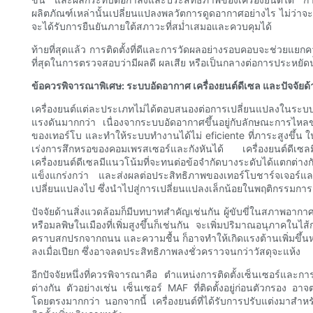
ผลิตภัณฑ์เหล่านั้นเปลี่ยนแปลงพลวัตการดูดอากาศอย่างไร ไม่ว่าจ
จะได้รับการยืนยันภายใต้สภาวะที่สม่ำเสมอและควบคุมได้
ท้ายที่สุดแล้ว การติดตั้งที่ดีและการวัดผลอย่างรอบคอบจะช่วยแยกค
ที่สุดในการตรวจสอบว่ามีผลดี ผลเสีย หรือเป็นกลางต่อการประหยัดน้ำ
ข้อควรพิจารณาพิเศษ: ระบบอัดอากาศ เครื่องยนต์ดีเซล และปัจจัยด้
เครื่องยนต์แต่ละประเภทไม่ได้ตอบสนองต่อการเปลี่ยนแปลงในระบบ
แรงดันมากกว่า เนื่องจากระบบอัดอากาศขึ้นอยู่กับลักษณะการไหลข
ของเทอร์โบ และทำให้ระบบทำงานได้ไม่ eficiente ที่ภาระสูงขึ้น 
เร่งการสึกหรอของคอมเพรสเซอร์และกังหันได้ เครื่องยนต์ดีเซล
เครื่องยนต์ดีเซลมีแนวโน้มที่จะทนต่อข้อจำกัดบางระดับได้แตกต
แข็งแกร่งกว่า และส่งผลต่อประสิทธิภาพของเทอร์โบชาร์จเจอร์แล
เปลี่ยนแปลงไป ซึ่งนำไปสู่การเปลี่ยนแปลงเล็กน้อยในพฤติกรรมการส
ปัจจัยด้านสิ่งแวดล้อมก็มีบทบาทสำคัญเช่นกัน ผู้ขับขี่ในสภาพอากาศแห
หรือมลพิษในเมืองที่เพิ่มสูงขึ้นก็เช่นกัน จะเพิ่มปริมาณอนุภาค
คราบสกปรกจากถนน และความชื้น ก็อาจทำให้เกิดแรงต้านเพิ่มขึ้น
ลงเมื่อเปียก ซึ่งอาจลดประสิทธิภาพลงชั่วคราวจนกว่าวัสดุจะแห้ง
อีกปัจจัยหนึ่งที่ควรพิจารณาคือ ตำแหน่งการติดตั้งเซ็นเซอร์แล
ต่างกัน ตัวอย่างเช่น เซ็นเซอร์ MAF ที่ติดตั้งอยู่ก่อนตัวกรอง อ
โดยตรงมากกว่า นอกจากนี้ เครื่องยนต์ที่ได้รับการปรับแต่งมาสำห