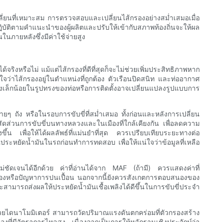
ี่ยนที่เหมาะสม การตรวจสอบและเปลี่ยนไส้กรองอย่างสม่ำเสมอเมื่อ
รปฏิบัติตามคำแนะนำของผู้ผลิตและปรับให้เข้ากับสภาพท้องถิ่นจะให้ผล
ในภายหลังซึ่งมีค่าใช้จ่ายสูง
งหรือไม่ แม้แต่ไส้กรองที่ดีที่สุดก็จะไม่ช่วยเพิ่มประสิทธิภาพหาก
แน่ใจว่าไส้กรองอยู่ในตำแหน่งที่ถูกต้อง ตัวเรือนปิดสนิท และท่ออากาศ
ลงเล็กน้อยในรูปทรงของท่อหรือการติดตั้งอาจเปลี่ยนแปลงรูปแบบการ
ายๆ ถัง หรือในรอบการขับขี่ที่สม่ำเสมอ ทั้งก่อนและหลังการเปลี่ยน
ดส่วนการขับขี่บนทางหลวงและในเมืองที่ใกล้เคียงกัน เพื่อลดความ
ขึ้น เพื่อให้ได้ผลลัพธ์ที่แม่นยำที่สุด ควรเปรียบเทียบระยะทางต่อ
ระหยัดน้ำมันในรถก่อนทำการทดสอบ เพื่อให้แน่ใจว่าข้อมูลที่เหลือ
ม่ชัดเจนได้อีกด้วย ค่าที่อ่านได้จาก MAF (ถ้ามี) ควรแสดงค่าที่
่ถูกต้องหรือปัญหาการปนเปื้อน นอกจากนี้ยังควรสังเกตการตอบสนองของ
สามารถส่งผลให้ประหยัดน้ำมันเชื้อเพลิงได้ดีขึ้นในการขับขี่ประจำ
้วยไดนาโมมิเตอร์ สามารถวัดปริมาณแรงดันตกคร่อมที่ตัวกรองสร้าง
ที่มีอัตราการไหลสูง เนื่องจากเป็นการให้หลักฐานเชิงประจักษ์ว่า