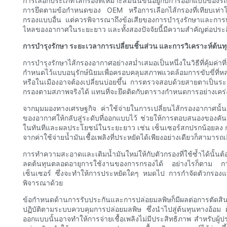
การเลือกประเภทไส้กรองที่เหมาะสมนั้นขึ้นอยู่กับการออกแบบขอ
การยึดตามข้อกำหนดของ OEM หรือการเลือกไส้กรองที่เทียบเท่าโดยตร
กรองแบบอื่น แต่ควรพิจารณาถึงข้อเสียของการบำรุงรักษาและกา
ไหลของอากาศในระยะยาว และทั้งสองปัจจัยนี้มีความสำคัญต่อประสิ
การบำรุงรักษา ระยะเวลาการเปลี่ยนชิ้นส่วน และการวิเคราะห์ต้
การบำรุงรักษาไส้กรองอากาศอย่างสม่ำเสมอเป็นหนึ่งในวิธีที่คุ้มค่า
กำหนดไว้แบบอนุรักษ์นิยมเพื่อครอบคลุมสภาพแวดล้อมการขับขี่ที่หล
หรือในเมืองอาจต้องเปลี่ยนบ่อยขึ้น การตรวจสอบด้วยสายตาเป็นระยะ
กรองตามสภาพจริงได้ แทนที่จะยึดติดกับตารางกำหนดการอย่างเคร่
จากมุมมองทางเศรษฐกิจ ค่าใช้จ่ายในการเปลี่ยนไส้กรองอากาศนั้นค่
ของอากาศให้กลับสู่ระดับที่ออกแบบไว้ ช่วยให้การตอบสนองของคันเร่
ในทันทีและผลประโยชน์ในระยะยาว เช่น เซ็นเซอร์สกปรกน้อยลง การ
จากค่าใช้จ่ายน้ำมันเชื้อเพลิงที่ประหยัดได้เพียงอย่างเดียวก็สามาร
การทำความสะอาดและเติมน้ำมันใหม่ให้กับตัวกรองที่ใช้ซ้ำได้นั้นต้
ลดต้นทุนตลอดอายุการใช้งานของการกรองได้ อย่างไรก็ตาม การ
เซ็นเซอร์ ซึ่งจะทำให้การประหยัดใดๆ หมดไป การกำจัดตัวกรองแบบใช้
พิจารณาด้วย
ข้อกำหนดด้านการรับประกันและการปล่อยมลพิษก็มีผลต่อการตัดสิ
ปฏิบัติตามระบบควบคุมการปล่อยมลพิษ ซึ่งนำไปสู่ต้นทุนทางอ้
ออกแบบนั้นอาจทำให้การจ่ายเชื้อเพลิงไม่มีประสิทธิภาพ สำหรับผ