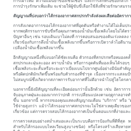
การเผาไหม้ ความแม่นยำของเซ็นเซอร์ และการสึกหรอของกลไก ซึ่งทั้
การบำรุงรักษาเพิ่มเติม จะช่วยให้ผู้ขับขี่เลือกใช้สิ่งที่ช่วยรักษ
สัญญาณที่บ่งบอกว่าไส้กรองอากาศสกปรกกำลังส่งผลเสียต่ออัตราการส
การสังเกตอาการของไส้กรองอากาศที่อุดตันหรือทำงานได้ไม่เต็มป
จากพฤติกรรมการขับขี่หรือคุณภาพของน้ำมันเชื้อเพลิงโดยไม่ได้ตรวจ
ปัญหาอื่นๆ เช่น รอบเดินเบาไม่คงที่ การตอบสนองของคันเร่งลดลง หรื
เกี่ยวข้องกับการดึงน้ำมันเชื้อเพลิงมากขึ้นหรือการเปิดวาล์วไอดีนาน
เปลืองน้ำมันเชื้อเพลิงมากขึ้น
อีกสัญญาณหนึ่งที่บ่งบอกได้ชัดเจนคือ ตัวกรองที่สกปรกหรือหม
สกปรกและฝุ่นละออง คราบน้ำมัน หรือการอุดตันที่มองเห็นได้รอบๆ ร
เชื้อเพลิงระยะสั้นหรือระยะยาวเบี่ยงเบนไปจากศูนย์อย่างมีนัยสำค
หรือผิดปกติมักเกิดขึ้นพร้อมกับตัวกรองที่ชำรุด เนื่องจากกระแสลมปั่น
ไม่สมบูรณ์ซึ่งเกิดจากสภาพการรับอากาศที่ไม่ดีอาจนำไปสู่ไฮโดรคา
นอกจากนี้ยังมีสัญญาณที่ละเอียดอ่อนกว่านั้นอีกด้วย เช่น อัตราการ
จับอนุภาคฝุ่นละอองมากกว่าปกติ การเปลี่ยนแปลงตามฤดูกาลอาจทำให
ขึ้น นอกจากนี้ หากรถของคุณแสดงสัญญาณเตือน “บริการ” หรือ “ตร
ใช้จ่ายสูงกว่า แม้ว่าไส้กรองอากาศสกปรกจะไม่ใช่สาเหตุเดียวของกา
เกี่ยวข้อง แต่การตรวจสอบไส้กรองอากาศเป็นขั้นตอนแรกที่ง่ายและส
การตรวจสอบอย่างสม่ำเสมอและเป็นระบบคือการป้องกันที่ดีที่สุด ห
สำหรับไส้กรองแบบไหลเวียนสูงบางชนิด) หรือโครงสร้างเสียหายหร