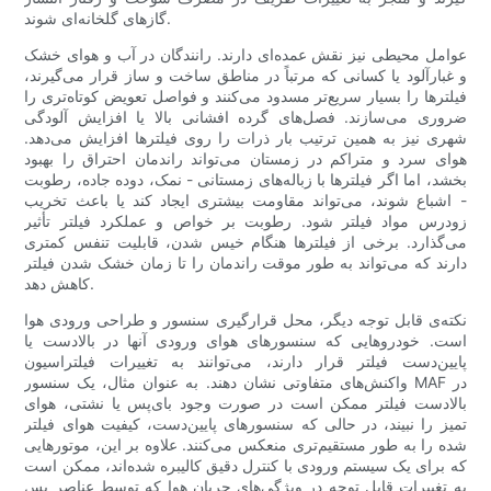
گازهای گلخانه‌ای شوند.
عوامل محیطی نیز نقش عمده‌ای دارند. رانندگان در آب و هوای خشک
و غبارآلود یا کسانی که مرتباً در مناطق ساخت و ساز قرار می‌گیرند،
فیلترها را بسیار سریع‌تر مسدود می‌کنند و فواصل تعویض کوتاه‌تری را
ضروری می‌سازند. فصل‌های گرده افشانی بالا یا افزایش آلودگی
شهری نیز به همین ترتیب بار ذرات را روی فیلترها افزایش می‌دهد.
هوای سرد و متراکم در زمستان می‌تواند راندمان احتراق را بهبود
بخشد، اما اگر فیلترها با زباله‌های زمستانی - نمک، دوده جاده، رطوبت
- اشباع شوند، می‌تواند مقاومت بیشتری ایجاد کند یا باعث تخریب
زودرس مواد فیلتر شود. رطوبت بر خواص و عملکرد فیلتر تأثیر
می‌گذارد. برخی از فیلترها هنگام خیس شدن، قابلیت تنفس کمتری
دارند که می‌تواند به طور موقت راندمان را تا زمان خشک شدن فیلتر
کاهش دهد.
نکته‌ی قابل توجه دیگر، محل قرارگیری سنسور و طراحی ورودی هوا
است. خودروهایی که سنسورهای هوای ورودی آنها در بالادست یا
پایین‌دست فیلتر قرار دارند، می‌توانند به تغییرات فیلتراسیون
واکنش‌های متفاوتی نشان دهند. به عنوان مثال، یک سنسور MAF در
بالادست فیلتر ممکن است در صورت وجود بای‌پس یا نشتی، هوای
تمیز را نبیند، در حالی که سنسورهای پایین‌دست، کیفیت هوای فیلتر
شده را به طور مستقیم‌تری منعکس می‌کنند. علاوه بر این، موتورهایی
که برای یک سیستم ورودی با کنترل دقیق کالیبره شده‌اند، ممکن است
به تغییرات قابل توجه در ویژگی‌های جریان هوا که توسط عناصر پس