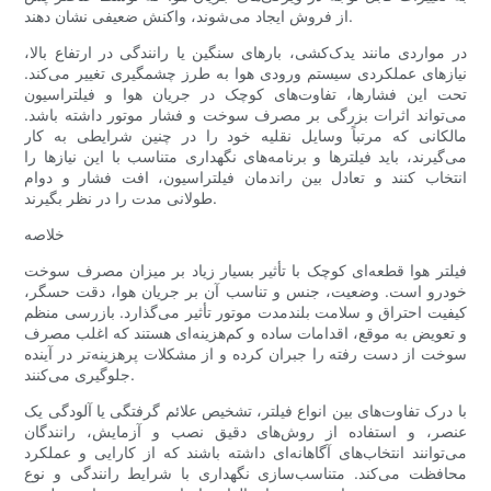
از فروش ایجاد می‌شوند، واکنش ضعیفی نشان دهند.
در مواردی مانند یدک‌کشی، بارهای سنگین یا رانندگی در ارتفاع بالا،
نیازهای عملکردی سیستم ورودی هوا به طرز چشمگیری تغییر می‌کند.
تحت این فشارها، تفاوت‌های کوچک در جریان هوا و فیلتراسیون
می‌تواند اثرات بزرگی بر مصرف سوخت و فشار موتور داشته باشد.
مالکانی که مرتباً وسایل نقلیه خود را در چنین شرایطی به کار
می‌گیرند، باید فیلترها و برنامه‌های نگهداری متناسب با این نیازها را
انتخاب کنند و تعادل بین راندمان فیلتراسیون، افت فشار و دوام
طولانی مدت را در نظر بگیرند.
خلاصه
فیلتر هوا قطعه‌ای کوچک با تأثیر بسیار زیاد بر میزان مصرف سوخت
خودرو است. وضعیت، جنس و تناسب آن بر جریان هوا، دقت حسگر،
کیفیت احتراق و سلامت بلندمدت موتور تأثیر می‌گذارد. بازرسی منظم
و تعویض به موقع، اقدامات ساده و کم‌هزینه‌ای هستند که اغلب مصرف
سوخت از دست رفته را جبران کرده و از مشکلات پرهزینه‌تر در آینده
جلوگیری می‌کنند.
با درک تفاوت‌های بین انواع فیلتر، تشخیص علائم گرفتگی یا آلودگی یک
عنصر، و استفاده از روش‌های دقیق نصب و آزمایش، رانندگان
می‌توانند انتخاب‌های آگاهانه‌ای داشته باشند که از کارایی و عملکرد
محافظت می‌کند. متناسب‌سازی نگهداری با شرایط رانندگی و نوع