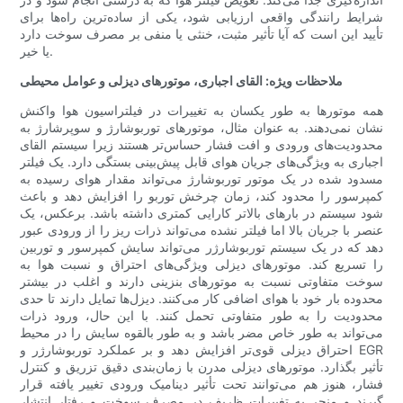
شرایط رانندگی واقعی ارزیابی شود، یکی از ساده‌ترین راه‌ها برای
تأیید این است که آیا تأثیر مثبت، خنثی یا منفی بر مصرف سوخت دارد
یا خیر.
ملاحظات ویژه: القای اجباری، موتورهای دیزلی و عوامل محیطی
همه موتورها به طور یکسان به تغییرات در فیلتراسیون هوا واکنش
نشان نمی‌دهند. به عنوان مثال، موتورهای توربوشارژ و سوپرشارژ به
محدودیت‌های ورودی و افت فشار حساس‌تر هستند زیرا سیستم القای
اجباری به ویژگی‌های جریان هوای قابل پیش‌بینی بستگی دارد. یک فیلتر
مسدود شده در یک موتور توربوشارژ می‌تواند مقدار هوای رسیده به
کمپرسور را محدود کند، زمان چرخش توربو را افزایش دهد و باعث
شود سیستم در بارهای بالاتر کارایی کمتری داشته باشد. برعکس، یک
عنصر با جریان بالا اما فیلتر نشده می‌تواند ذرات ریز را از ورودی عبور
دهد که در یک سیستم توربوشارژر می‌تواند سایش کمپرسور و توربین
را تسریع کند. موتورهای دیزلی ویژگی‌های احتراق و نسبت هوا به
سوخت متفاوتی نسبت به موتورهای بنزینی دارند و اغلب در بیشتر
محدوده بار خود با هوای اضافی کار می‌کنند. دیزل‌ها تمایل دارند تا حدی
محدودیت را به طور متفاوتی تحمل کنند. با این حال، ورود ذرات
می‌تواند به طور خاص مضر باشد و به طور بالقوه سایش را در محیط
احتراق دیزلی قوی‌تر افزایش دهد و بر عملکرد توربوشارژر و EGR
تأثیر بگذارد. موتورهای دیزلی مدرن با زمان‌بندی دقیق تزریق و کنترل
فشار، هنوز هم می‌توانند تحت تأثیر دینامیک ورودی تغییر یافته قرار
گیرند و منجر به تغییرات ظریف در مصرف سوخت و رفتار انتشار