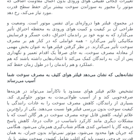
تغییرات چگالی طبیعی هوای ورودی بدون اعمال مقاومت اضافی که
موتور را مجبور به سوزاندن سوخت بیشتر برای حفظ سطح قدرت
مورد نیاز می‌کند، رخ دهد.
در مجموع، فیلتر هوا دروازه‌ای برای تنفس موتور است. وضعیت و
طراحی آن بر کیفیت و کمیت هوای ورودی به محفظه احتراق تأثیر
می‌گذارد که به نوبه خود بر راندمان احتراق، دقت حسگر و فرسایش
مکانیکی تأثیر می‌گذارد - همه عواملی که در کنار هم بر مصرف
سوخت تأثیر می‌گذارند. در نظر گرفتن فیلتر هوا به عنوان بخش مهمی
از معادله مصرف سوخت، به جای صرفاً یک اقدام تعمیر و نگهداری
پس از آن، به رانندگان کمک می‌کند تا انتخاب‌هایی داشته باشند که هم
عملکرد و هم راندمان را در طول زمان حفظ کند.
نشانه‌هایی که نشان می‌دهد فیلتر هوای کثیف به مصرف سوخت شما
آسیب می‌رساند
تشخیص علائم فیلتر هوای مسدود یا ناکارآمد می‌تواند در هزینه‌ها
صرفه‌جویی کند و از آسیب طولانی‌مدت به موتور جلوگیری کند.
بسیاری از رانندگان، کاهش مصرف سوخت را به عادات رانندگی یا
کیفیت سوخت بدون بررسی فیلتر هوا نسبت می‌دهند. یکی از رایج‌ترین
علائم اولیه، کاهش قابل توجه مصرف سوخت در هر گالن است که با
مشکلات دیگری مانند کارکرد نامناسب در حالت درجا، کاهش پاسخ
دریچه گاز یا احساس کندی هنگام شتاب‌گیری همزمان می‌شود. هنگامی
که جریان هوا محدود می‌شود، موتور نمی‌تواند بدون جبران، به همان
قدرت خروجی دست یابد که اغلب شامل کشیدن سوخت بیشتر یا باز