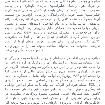
فیلترهای هوا در انواع مختلفی وجود دارند که هر کدام تأثیرات متفاوتی
بر جریان هوا، راندمان فیلتراسیون، نیازهای نگهداری و در نهایت
مصرف سوخت دارند. فیلترهای پلیسه‌دار کاغذی به دلیل هزینه کم و
فیلتراسیون نسبتاً خوب برای رانندگی روزمره، رایج‌ترین نوع هستند.
آن‌ها معمولاً محافظت کافی را در طیف وسیعی از اندازه ذرات ارائه
می‌دهند، اما می‌توانند با به دام انداختن آلاینده‌های بیشتر و بیشتر،
جریان هوا را محدود کنند. عملکرد قابل پیش‌بینی آن‌ها، آن‌ها را به یک
انتخاب ایمن OEM برای صرفه‌جویی در مصرف سوخت و رعایت
قوانین انتشار گازهای گلخانه‌ای تبدیل می‌کند. از آنجا که فیلترهای
کاغذی یکبار مصرف و ارزان هستند، تعویض منظم آن‌ها از ایجاد
تدریجی محدودیت که می‌تواند مسافت پیموده شده را به مرور زمان
کاهش دهد، جلوگیری می‌کند.
فیلترهای فومی اغلب در محیط‌های خارج از جاده یا محیط‌های پرگرد و
غبار استفاده می‌شوند، زیرا می‌توان آنها را روغن‌کاری کرد تا ذرات ریز
را جذب کنند و در برابر تمیز کردن مکرر مقاوم‌تر هستند. اگرچه در
صورت نگهداری صحیح می‌توانند فیلتراسیون عالی ارائه دهند، اما
روغن‌کاری آنها می‌تواند تعامل با حسگرهایی مانند MAF را پیچیده کند و
در صورت آلوده شدن حسگر به روغن اضافی، منجر به خوانش‌های
اشتباه شود. این آلودگی می‌تواند با به خطر انداختن توانایی ECU در
اندازه‌گیری دقیق سوخت، به طور غیرمستقیم راندمان سوخت را
کاهش دهد. فیلترهای فومی همچنین معمولاً ویژگی‌های مقاومت در
برابر جریان متفاوتی دارند و ممکن است به روش‌هایی متفاوت از
جایگزین‌های کاغذی، به ویژه در بارهای بالاتر موتور، بر پاسخ دریچه گاز