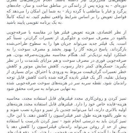
دوره‌ای - به ویژه پس از رانندگی در مناطق ساخت و ساز، جاده‌های
پرگرد و غبار یا مناطقی با گرده زیاد - به شما این امکان را می‌دهد که
فواصل تعویض را بر اساس شرایط واقعی تنظیم کنید، نه اینکه کاملاً
به یک برنامه تقویمی پایبند باشید.
از نظر اقتصادی، هزینه تعویض فیلتر هوا در مقایسه با صرفه‌جویی
بالقوه در مصرف سوخت و جلوگیری از تعمیرات گران‌تر، نسبتاً کم
است. یک فیلتر جدید می‌تواند جریان هوا را به سطوح طراحی‌شده
بازگرداند، پاسخ دریچه گاز را بهبود بخشد و مصرف سوخت را به
عملکرد اولیه نزدیک‌تر کند. هنگام محاسبه مقرون‌به‌صرفه بودن، هم
صرفه‌جویی فوری در مصرف سوخت و هم مزایای بلندمدت را در نظر
بگیرید: حسگرهای کمتر دچار رسوب، کاهش سایش موتور و کاهش
خطر تعمیرات گران‌قیمت مربوط به ورودی یا احتراق. برای بسیاری از
وسایل نقلیه، اگر یک فیلتر نادیده گرفته شده باعث کاهش قابل توجه
راندمان شود، نقطه سربه سر در هزینه‌های سوخت صرفه‌جویی شده
به تنهایی می‌تواند به سرعت محقق شود.
تمیز کردن و روغن‌کاری مجدد فیلترهای قابل استفاده مجدد، محاسبه
هزینه-فایده خاص خود را دارد. فیلترهای قابل استفاده مجدد هزینه‌های
اولیه بالاتری دارند، اما می‌توانند چندین بار تمیز و دوباره نصب شوند و
به طور بالقوه هزینه طول عمر فیلتراسیون را کاهش دهند. با این حال،
تمیز کردن باید به درستی انجام شود - تمیز کردن نادرست یا استفاده
بیش از حد از روغن می‌تواند راندمان فیلتراسیون را کاهش دهد یا
حسگرها را آلوده کند و هرگونه صرفه‌جویی را خنثی کند. دفع فیلترهای