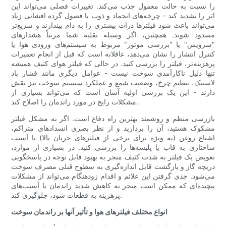
را نسبت به حالت معمول جذب می‌کند. تغییرات فصلی می‌تواند این
اثر را تشدید کند - چرخه‌های انجماد و ذوب یا فصول گرده افشانی زیاد
می‌تواند باعث شود فیلترها ذرات بیشتری را به دام بیندازند و سریع‌تر
مسدود شوند. همچنین، اگر وسیله نقلیه شما مرتباً هشدارهای
"سرویس" یا "بررسی موتور" مربوط به سیستم‌های ورودی هوا یا
کنترل انتشار را نشان می‌دهد، عاقلانه است که قبل از انجام تعمیرات
پرهزینه‌تر، فیلتر را بررسی کنید. در حالی که فیلتر هوای کثیف همیشه
تنها دلیل ناکارآمدی سوخت نیست - عوامل دیگری مانند فشار باد
لاستیک، تنظیم چرخ، وضعیت شمع و عملکرد سیستم سوخت نیز نقش
دارند - این یک بررسی اولیه آسان است که می‌تواند بسیاری از
مشکلات رایج در مورد راندمان را اصلاح کند.
بازرسی منظم و روشمند بهترین راه دفاع است. اگر به مشکل فیلتر
مشکوک هستید، آن را بردارید و از نظر بصری انسدادهای متراکم،
اشباع روغن (به ویژه برای برخی از فیلترهای جریان بالا) یا آسیب
ساختاری به قاب یا پلیسه‌ها را بررسی کنید. در بسیاری از موارد،
تعویض یک فیلتر به شدت کثیف منجر به بهبود قابل توجه در پاسخگویی
دریچه گاز و بازگشت قابل اندازه‌گیری به سطوح قبلی مصرف سوخت
می‌شود. جدی گرفتن این علائم و اقدام زودهنگام می‌تواند از مشکلات
پیچیده‌ای که ممکن است منجر به کاهش شدید راندمان یا آسیب‌های
پرهزینه به قطعات شود، جلوگیری کند.
انواع مختلف فیلترهای هوا و تأثیر آنها بر راندمان سوخت