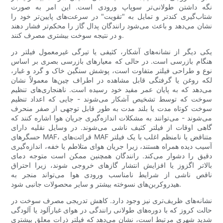
نگه داشتن طولانی‌تر سوپاپ ورودی است. این امر به صورت
شتاب‌گیری کندتر و تمایل به "تقویت" در سرعت‌های پایین‌تر خود را
نشان می‌دهد و باعث می‌شود رانندگان پدال گاز را محکم‌تر فشار دهند
و در نتیجه سوخت بیشتری مصرف کنند.
یکی دیگر از نشانه‌های آشکار، کثیفی یا تیرگی غیرمعمول فیلتر در
هنگام بازرسی است. در حالی که معیارهای بازرسی بصری بر اساس
نوع و طراحی فیلتر متفاوت است، پوشش سنگین خاک و گرد و غبار،
لکه روغن یا گرفتگی قابل مشاهده در اطراف چین‌ها معمولاً نشان
می‌دهد که به پایان عمر مفید خود رسیده است. ناهنجاری‌های تنظیم
سوخت که توسط تشخیص آشکار می‌شوند - جایی که اعداد تنظیم
سوخت کوتاه مدت یا بلند مدت به طور قابل توجهی از صفر منحرف
می‌شوند - می‌توانند به مشکلات اندازه‌گیری جریان هوا اشاره کنند که
گاهی اوقات از فیلتر کثیف ناشی می‌شوند. در وسایل نقلیه دارای
حسگرهای MAF، قرائت‌های MAF متناقض یا نامنظم اغلب با یک فیلتر
آسیب دیده همراه هستند، زیرا جریان هوای متلاطم یا خفه، اندازه‌گیری
دقیق را دشوار می‌کند. رانندگان همچنین ممکن است متوجه دمای
بالاتر اگزوز یا افزایش انتشار گازهای خروجی شوند، زیرا احتراق
ناقص ناشی از شرایط نامناسب ورودی هوا می‌تواند منجر به
هیدروکربن‌های نسوخته بیشتر و سایر محصولات جانبی شود.
نشانه‌های ظریف‌تری نیز وجود دارد. کاهش تدریجی مصرف سوخت در
حالت کروز که با دوره‌های طولانی رانندگی در هوای غبارآلود یا آلودگی
شدید شهری مرتبط است، نشان می‌دهد که فیلتر ذرات معلق بیشتری