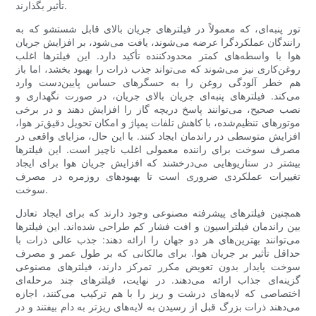
تأثیر بگذارند.
تور پنبه‌ای، که معمولاً در فیلترهای جریان بالای قابل شستشو که به
رانندگان عملکردگرا عرضه می‌شوند، یافت می‌شود، بر افزایش جریان
هوا با واسطه‌های کمتر محدودکننده تأکید دارد. این فیلترها اغلب
روغن‌کاری نیز می‌شوند که می‌تواند جذب ذرات را بهبود بخشد، اما باز
هم خطر آلودگی روغن را به حسگرهای حساس پایین‌دست وارد
می‌کند. فیلترهای پنبه‌ای جریان بالای جریان، در صورت نگهداری و
نصب صحیح، می‌توانند پاسخ دریچه گاز را افزایش دهند و در برخی
موتورهای تنظیم‌شده، با کاهش تلفات پمپاژ و امکان تحویل دقیق‌تر هوا،
افزایش متوسطی در راندمان ایجاد کنند. با این حال، مزایای واقعی در
مصرف سوخت برای راننده معمولی اغلب ناچیز است. این فیلترها
بیشتر در سناریوهایی می‌درخشند که افزایش جریان هوا برای ایجاد
تغییرات عملکردی ضروری است تا بهبودهای روزمره در مصرف
سوخت.
همچنین فیلترهای پیشرفته مصنوعی وجود دارند که برای ایجاد تعادل
بین راندمان فیلتراسیون و افت فشار کم طراحی شده‌اند. این فیلترها
می‌توانند بهترین‌های هر دو جهان را ارائه دهند: جذب عالی ذرات با
حداقل تأثیر بر جریان هوا. برای مالکانی که بر طول عمر و مصرف
سوخت پایدار بدون تعویض مکرر تمرکز دارند، فیلترهای مصنوعی
گزینه‌ای جذاب ارائه می‌دهند. در نهایت، فیلترهای چند مرحله‌ای
اختصاصی که لایه‌های درشت و ریز را با هم ترکیب می‌کنند، اجازه
می‌دهند ذرات بزرگ قبل از رسیدن به لایه‌های ریزتر به دام بیفتند و در