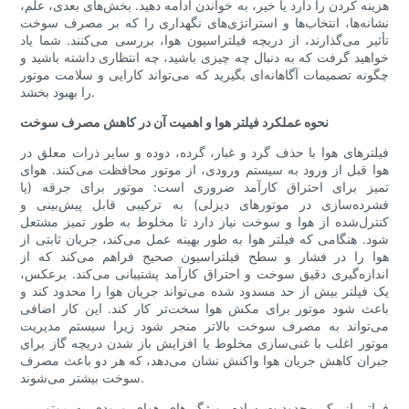
هزینه کردن را دارد یا خیر، به خواندن ادامه دهید. بخش‌های بعدی، علم،
نشانه‌ها، انتخاب‌ها و استراتژی‌های نگهداری را که بر مصرف سوخت
تأثیر می‌گذارند، از دریچه فیلتراسیون هوا، بررسی می‌کنند. شما یاد
خواهید گرفت که به دنبال چه چیزی باشید، چه انتظاری داشته باشید و
چگونه تصمیمات آگاهانه‌ای بگیرید که می‌تواند کارایی و سلامت موتور
را بهبود بخشد.
نحوه عملکرد فیلتر هوا و اهمیت آن در کاهش مصرف سوخت
فیلترهای هوا با حذف گرد و غبار، گرده، دوده و سایر ذرات معلق در
هوا قبل از ورود به سیستم ورودی، از موتور محافظت می‌کنند. هوای
تمیز برای احتراق کارآمد ضروری است: موتور برای جرقه (یا
فشرده‌سازی در موتورهای دیزلی) به ترکیبی قابل پیش‌بینی و
کنترل‌شده از هوا و سوخت نیاز دارد تا مخلوط به طور تمیز مشتعل
شود. هنگامی که فیلتر هوا به طور بهینه عمل می‌کند، جریان ثابتی از
هوا را در فشار و سطح فیلتراسیون صحیح فراهم می‌کند که از
اندازه‌گیری دقیق سوخت و احتراق کارآمد پشتیبانی می‌کند. برعکس،
یک فیلتر بیش از حد مسدود شده می‌تواند جریان هوا را محدود کند و
باعث شود موتور برای مکش هوا سخت‌تر کار کند. این کار اضافی
می‌تواند به مصرف سوخت بالاتر منجر شود زیرا سیستم مدیریت
موتور اغلب با غنی‌سازی مخلوط یا افزایش باز شدن دریچه گاز برای
جبران کاهش جریان هوا واکنش نشان می‌دهد، که هر دو باعث مصرف
سوخت بیشتر می‌شوند.
فراتر از یک محدودیت ساده، ویژگی‌های هوای ورودی به موتور بر