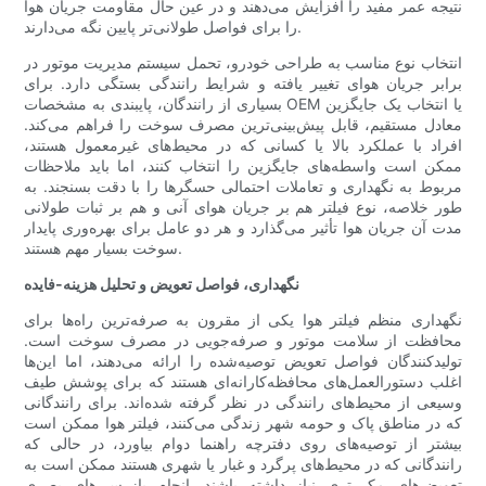
نتیجه عمر مفید را افزایش می‌دهند و در عین حال مقاومت جریان هوا
را برای فواصل طولانی‌تر پایین نگه می‌دارند.
انتخاب نوع مناسب به طراحی خودرو، تحمل سیستم مدیریت موتور در
برابر جریان هوای تغییر یافته و شرایط رانندگی بستگی دارد. برای
بسیاری از رانندگان، پایبندی به مشخصات OEM یا انتخاب یک جایگزین
معادل مستقیم، قابل پیش‌بینی‌ترین مصرف سوخت را فراهم می‌کند.
افراد با عملکرد بالا یا کسانی که در محیط‌های غیرمعمول هستند،
ممکن است واسطه‌های جایگزین را انتخاب کنند، اما باید ملاحظات
مربوط به نگهداری و تعاملات احتمالی حسگرها را با دقت بسنجند. به
طور خلاصه، نوع فیلتر هم بر جریان هوای آنی و هم بر ثبات طولانی
مدت آن جریان هوا تأثیر می‌گذارد و هر دو عامل برای بهره‌وری پایدار
سوخت بسیار مهم هستند.
نگهداری، فواصل تعویض و تحلیل هزینه-فایده
نگهداری منظم فیلتر هوا یکی از مقرون به صرفه‌ترین راه‌ها برای
محافظت از سلامت موتور و صرفه‌جویی در مصرف سوخت است.
تولیدکنندگان فواصل تعویض توصیه‌شده را ارائه می‌دهند، اما این‌ها
اغلب دستورالعمل‌های محافظه‌کارانه‌ای هستند که برای پوشش طیف
وسیعی از محیط‌های رانندگی در نظر گرفته شده‌اند. برای رانندگانی
که در مناطق پاک و حومه شهر زندگی می‌کنند، فیلتر هوا ممکن است
بیشتر از توصیه‌های روی دفترچه راهنما دوام بیاورد، در حالی که
رانندگانی که در محیط‌های پرگرد و غبار یا شهری هستند ممکن است به
تعویض‌های مکررتری نیاز داشته باشند. انجام بازرسی‌های بصری