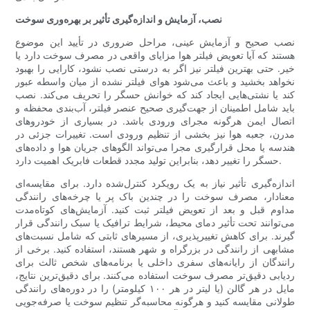
نصب، آزمایش و اندازه‌گیری تأثیر بر بهره‌وری سوخت
نصب صحیح و آزمایش عینی، مراحل ضروری در تأیید این موضوع
هستند که آیا تعویض فیلتر هوا مزایای واقعی در مصرف سوخت دارد یا
خیر. حتی بهترین فیلتر نیز اگر به درستی نصب نشود، کارایی را بهبود
نخواهد بخشید و باعث می‌شود هوای فیلتر نشده از میان واسطه عبور
کند یا نشتی‌هایی ایجاد کند که خوانش حسگر را تحریف می‌کند. نصب
باید شامل اطمینان از جهت‌گیری صحیح عنصر فیلتر، آب‌بندی محفظه و
اتصال ایمن هرگونه مجرای ورودی باشد. در بسیاری از خودروهای
مدرن، جعبه هوا نیز بخشی از تنظیم ورودی است. تغییرات جزئی در
هندسه یا محل قرارگیری مجرا می‌تواند الگوهای جریان هوا و داده‌های
حسگر را تغییر دهد، بنابراین تولید مجدد قطعات فابریک اهمیت دارد.
اندازه‌گیری تأثیر نیاز به یک رویکرد کنترل‌شده دارد. برای مقایسه‌ای
معنادار، مصرف سوخت را در چندین باک پر یا چرخه‌های رانندگی
مداوم قبل و بعد از تعویض فیلتر ثبت کنید. آزمایش‌های کوتاه‌مدت
می‌توانند تحت تأثیر دمای محیط، شرایط ترافیک یا سبک رانندگی قرار
گیرند. برای کاهش تغییرپذیری، از مسیرهای ثابتی که شامل نسبت‌های
مشابهی از رانندگی در بزرگراه و شهر هستند، استفاده کنید. برخی از
رانندگان از رایانه‌های سفری داخلی یا برنامه‌های شخص ثالث برای
ردیابی دقیق‌تر مصرف سوخت استفاده می‌کنند. برای دقیق‌ترین نتایج،
مایل در هر گالن (یا لیتر در هر ۱۰۰ کیلومتر) را در دوره‌های رانندگی
طولانی مقایسه کنید و هرگونه محاسبه‌گر تنظیم سوخت یا صرفه‌جویی