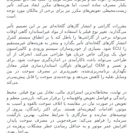
یکبار مصرف ساده است، اما هزینه‌های مکرر ایجاد می‌کند. تأثیر
زیست‌محیطی تعویض‌های مکرر نیز برای برخی از مالکان مورد توجه
است.
مقررات گارانتی و انتشار گازهای گلخانه‌ای نیز بر این تصمیم تأثیر
می‌گذارند. تغییر نوع فیلتر یا استفاده از مواد غیراستاندارد گاهی اوقات
می‌تواند برخی از گارانتی‌ها را باطل کند یا بر انطباق سیستم کنترل
انتشار گازهای گلخانه‌ای تأثیر بگذارد و منجر به هزینه‌های غیرمستقیم
شود. بسیاری از خودروسازان سیستم ورودی و کالیبراسیون ECU را
حول یک ویژگی خاص جریان هوا طراحی می‌کنند. انحراف از آن
طراحی می‌تواند باعث ناکارآمدی در اندازه‌گیری سوخت شود. برای
اپراتورهای ناوگان، استانداردسازی فیلتر معادل OEM و تعمیر و
نگهداری برنامه‌ریزی‌شده، تغییرپذیری در مصرف سوخت در بین
وسایل نقلیه را کاهش می‌دهد و بودجه‌بندی سوخت را قابل پیش‌بینی‌تر
می‌کند.
در نهایت، محتاطانه‌ترین استراتژی مالی، تعادل بین نوع فیلتر، محیط
رانندگی و فواصل تعویض واقع‌بینانه را برقرار می‌کند. بازرسی منظم و
تعویض در صورت نیاز، در مقایسه با اتلاف سوخت بالقوه و آسیب به
موتور، اقدامات کم‌هزینه‌ای هستند. برای اکثر رانندگان، پیروی از
توصیه‌های سازنده و سازگاری با شرایط محلی، بهترین بازگشت
سرمایه را فراهم می‌کند: صرفه‌جویی در مصرف سوخت پایدار،
افزایش عمر موتور و به حداقل رساندن خطر مشکلات پرهزینه در
مراحل بعدی.