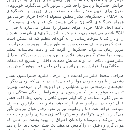
خوانش حسگرها و پاسخ واحد کنترل موتور تأثیر می‌گذارد. خودروهای
مدرن برای تعیین مقدار مناسب سوخت برای تزریق، به حسگرهای
جریان جرمی هوا (MAF) یا حسگرهای فشار مطلق منیفولد (MAP) به
همراه حسگرهای اکسیژن متکی هستند. یک فیلتر هوای معیوب که
جریان هوای ناهموار را ممکن می‌سازد یا قبل از MAF باعث ایجاد
تلاطم می‌شود، می‌تواند منجر به اندازه‌گیری‌های نادرست شود و ECU
را وادار کند تا سوخت‌رسانی را به گونه‌ای تنظیم کند که ممکن است
باعث کاهش مصرف سوخت شود. به طور مشابه، ورود شدید ذرات به
مرور زمان می‌تواند حسگرها را آلوده کند و دقت محاسبات تنظیم
سوخت را بیشتر کاهش دهد. علاوه بر این، وجود ذرات بزرگتر به دلیل
فیلتراسیون ناکافی می‌تواند سایش قطعات داخلی را تسریع کند، تلفات
مکانیکی را افزایش دهد و راندمان را در طول عمر موتور کاهش دهد.
طراحی محیط فیلتر نیز اهمیت دارد. برخی فیلترها فیلتراسیون بسیار
دقیقی را با هزینه جریان هوا ارائه می‌دهند، در حالی که برخی دیگر با
محیط‌های درشت‌تر، توان عملیاتی را در اولویت قرار می‌دهند. بهترین
تعادل به موتور خاص، کالیبراسیون آن و شرایط رانندگی بستگی دارد.
به طور کلی، مصالحه‌ای که فیلتراسیون کافی را بدون ایجاد افت فشار
قابل توجه در سراسر فیلتر ارائه دهد، منجر به پایدارترین مصرف
سوخت خواهد شد. دما و رطوبت نیز بر نحوه رفتار هوای ورودی تأثیر
می‌گذارند. هوای متراکم‌تر و سردتر، اکسیژن بیشتری را در واحد حجم
مجاز می‌کند و می‌تواند راندمان احتراق را بهبود بخشد، در حالی که
هوای گرم و رقیق آن را کاهش می‌دهد. یک فیلتر خوب باید اجازه دهد