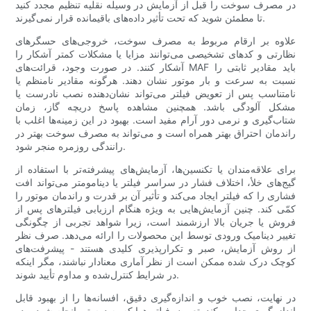
در مصرف سوخت را قبل از آزمایش در وسیله نقلیه تنظیم مجدد کنید
تا مطمئن شوید که تحت تأثیر داده‌های باقیمانده قرار نمی‌گیرند.
علاوه بر ارقام مربوط به مصرف سوخت، خروجی‌های حسگرهای
نظارتی و کدهای تشخیصی می‌توانند مزایا یا مشکلات کمتر آشکار را
آشکار کنند. در صورت وجود، قرائت‌های MAF باید مقادیر ثابتی را
نسبت به سرعت و بار موتور نشان دهند. هرگونه مقادیر نامنظم یا
نامتناسب پس از تعویض فیلتر می‌تواند نشان‌دهنده نصب نادرست یا
مشکل آلودگی باشد. همچنین مشاهده پاسخ دریچه گاز، زمان
شتاب‌گیری و نرمی دور آرام مفید است. بهبود در این زمینه‌ها اغلب با
راندمان احتراق بهتر همراه است و می‌تواند به مصرف سوخت بهتر در
رانندگی روزمره منجر شود.
برای علاقه‌مندان یا تکنسین‌ها، آزمایش‌های پیشرفته‌تر با استفاده از
گیج‌های خلأ، اختلاف فشار در سراسر فیلتر یا دینامومتر می‌تواند افت
فشاری را که فیلتر ایجاد می‌کند و تأثیر آن بر قدرت و راندمان موتور را
کمّی کند. چنین آزمایش‌هایی به ویژه هنگام ارزیابی فیلترهای پس از
فروش یا جریان بالا ارزشمند است، زیرا شواهد تجربی از چگونگی
تغییر دینامیک ورودی توسط این محصولات را ارائه می‌دهد. صرف نظر
از روش آزمایش، صبر و تکرارپذیری کلیدی هستند - پیشرفت‌های
کوچک درک شده ممکن است از نظر آماری معنادار نباشند، مگر اینکه
در شرایط کنترل‌شده و مداوم تأیید شوند.
در نهایت، نصب خوب و اندازه‌گیری دقیق، افسانه‌ها را از بهبود قابل
اندازه‌گیری جدا می‌کند. تعویض فیلتر هوا که به درستی انجام شود و در