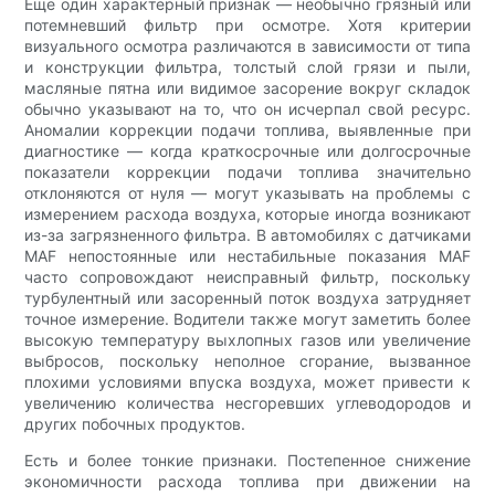
Еще один характерный признак — необычно грязный или
потемневший фильтр при осмотре. Хотя критерии
визуального осмотра различаются в зависимости от типа
и конструкции фильтра, толстый слой грязи и пыли,
масляные пятна или видимое засорение вокруг складок
обычно указывают на то, что он исчерпал свой ресурс.
Аномалии коррекции подачи топлива, выявленные при
диагностике — когда краткосрочные или долгосрочные
показатели коррекции подачи топлива значительно
отклоняются от нуля — могут указывать на проблемы с
измерением расхода воздуха, которые иногда возникают
из-за загрязненного фильтра. В автомобилях с датчиками
MAF непостоянные или нестабильные показания MAF
часто сопровождают неисправный фильтр, поскольку
турбулентный или засоренный поток воздуха затрудняет
точное измерение. Водители также могут заметить более
высокую температуру выхлопных газов или увеличение
выбросов, поскольку неполное сгорание, вызванное
плохими условиями впуска воздуха, может привести к
увеличению количества несгоревших углеводородов и
других побочных продуктов.
Есть и более тонкие признаки. Постепенное снижение
экономичности расхода топлива при движении на