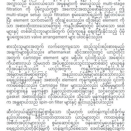
အလွှာသည် သေးငယ်သော အမှုန်များကို ဖမ်းယူသည့် multi-stage
filtration ကို ပိုမိုလွယ်ကူစွာ အကောင်အထည်ဖော်နိုင်သည်။ ဤ
multi-stage setup သည် filtration စွမ်းဆောင်ရည်ကို မြှင့်တင်ပေး
ပြီး element သက်တမ်းကို တိုးချဲ့ပေးသည်။ ထို့အပြင် element ကို
သာ အစားထိုးထားသောကြောင့် ကနဦးအိမ်ရာတွင် ခိုင်မာသော seal
များနှင့် တစ်ခါသုံးဘူးများအတွက် ပုံတူကူးရန် စျေးကြီးနိုင်သည့် ပိုမို
ရှုပ်ထွေးသော valve arrangement များ ပါဝင်နိုင်သည်။
စားသုံးသူများအတွက် လက်တွေ့ကျသော ထည့်သွင်းစဉ်းစားရမည့်
အချက်များရှိပါသည်။ aftermarket ဆိုင်အားလုံးတွင် ယာဉ်တိုင်း
အတွက် cartridge element များ မရှိပါ။ ၎င်းတို့သည် အရောင်း
ကိုယ်စားလှယ် သို့မဟုတ် အပိုပစ္စည်းပေးသွင်းသူမှတစ်ဆင့် မှာယူရန်
လိုအပ်နိုင်ပါသည်။ ယာဉ်အတွက် ကနဦးကုန်ကျစရိတ်သည်
အမြဲတမ်းအိမ်ရာကြောင့် အနည်းငယ်ပိုမိုမြင့်မားနိုင်သော်လည်း
ရေရှည်ဖြုန်းတီးမှုနှင့် အစားထိုး element ကုန်ကျစရိတ်သည် ၎င်းကို
ကာမိစေနိုင်သည်။ Cartridge filter များသည်လည်း ယိုစိမ့်မှုများကို
ရှောင်ရှားရန် မှန်ကန်စွာ ပြန်လည်တပ်ဆင်ခြင်းနှင့် သင့်လျော်သော
gasket အစားထိုးခြင်း လိုအပ်ပါသည်။ သို့သော် မှန်ကန်စွာပြုလုပ်ပါ
က အန္တရာယ်သည် spin-on filter များနှင့် နှိုင်းယှဉ်နိုင်ပါသည်။
ဆီလဲလှယ်ချိန်ကြာမြင့်စွာရှိသော သို့မဟုတ် ပတ်ဝန်းကျင်ထိခိုက်မှု
နည်းပါးစေရန် ဒီဇိုင်းထုတ်ထားသော ယာဉ်များတွင်၊ ကာထရစ်ချ်
အစိတ်အပိုင်းများသည် စွမ်းဆောင်ရည်၊ ဝန်ဆောင်မှုပေးနိုင်မှုနှင့်
ရေရှည်တည်တံ့ခိုင်မြဲမှုကို ဟန်ချက်ညီစေသော ခေတ်မီဖြေရှင်းချက်