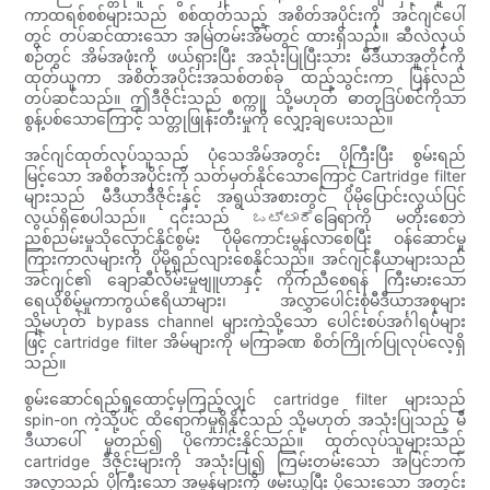
ကာထရစ်စစ်များသည် စစ်ထုတ်သည့် အစိတ်အပိုင်းကို အင်ဂျင်ပေါ်
တွင် တပ်ဆင်ထားသော အမြဲတမ်းအိမ်တွင် ထားရှိသည်။ ဆီလဲလှယ်
စဉ်တွင် အိမ်အဖုံးကို ဖယ်ရှားပြီး အသုံးပြုပြီးသား မီဒီယာအူတိုင်ကို
ထုတ်ယူကာ အစိတ်အပိုင်းအသစ်တစ်ခု ထည့်သွင်းကာ ပြန်လည်
တပ်ဆင်သည်။ ဤဒီဇိုင်းသည် စက္ကူ သို့မဟုတ် ဓာတုဒြပ်စင်ကိုသာ
စွန့်ပစ်သောကြောင့် သတ္တုဖြုန်းတီးမှုကို လျှော့ချပေးသည်။
အင်ဂျင်ထုတ်လုပ်သူသည် ပုံသေအိမ်အတွင်း ပိုကြီးပြီး စွမ်းရည်
မြင့်သော အစိတ်အပိုင်းကို သတ်မှတ်နိုင်သောကြောင့် Cartridge filter
များသည် မီဒီယာဒီဇိုင်းနှင့် အရွယ်အစားတွင် ပိုမိုပြောင်းလွယ်ပြင်
လွယ်ရှိစေပါသည်။ ၎င်းသည် ಒಟ್ಟಾರೆခြေရာကို မတိုးစေဘဲ
ညစ်ညမ်းမှုသိုလှောင်နိုင်စွမ်း ပိုမိုကောင်းမွန်လာစေပြီး ဝန်ဆောင်မှု
ကြားကာလများကို ပိုမိုရှည်လျားစေနိုင်သည်။ အင်ဂျင်နီယာများသည်
အင်ဂျင်၏ ချောဆီလိမ်းမှုဗျူဟာနှင့် ကိုက်ညီစေရန် ကြီးမားသော
ရေယိုစိမ့်မှုကာကွယ်ဧရိယာများ၊ အလွှာပေါင်းစုံမီဒီယာအစုများ
သို့မဟုတ် bypass channel များကဲ့သို့သော ပေါင်းစပ်အင်္ဂါရပ်များ
ဖြင့် cartridge filter အိမ်များကို မကြာခဏ စိတ်ကြိုက်ပြုလုပ်လေ့ရှိ
သည်။
စွမ်းဆောင်ရည်ရှုထောင့်မှကြည့်လျှင် cartridge filter များသည်
spin-on ကဲ့သို့ပင် ထိရောက်မှုရှိနိုင်သည် သို့မဟုတ် အသုံးပြုသည့် မီ
ဒီယာပေါ် မူတည်၍ ပိုကောင်းနိုင်သည်။ ထုတ်လုပ်သူများသည်
cartridge ဒီဇိုင်းများကို အသုံးပြု၍ ကြမ်းတမ်းသော အပြင်ဘက်
အလွှာသည် ပိုကြီးသော အမှုန်များကို ဖမ်းယူပြီး ပိုသေးသော အတွင်း