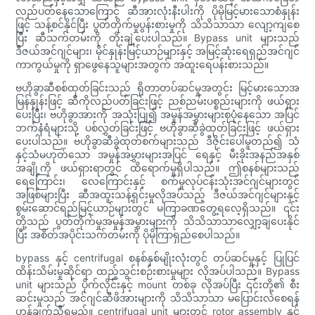
လည်ပတ်နေသောကြောင့် ဆီအားလုံးနီးပါးကို ပိုမိုမြင့်မားသောစံနှုန်း
ဖြင့် သန့်စင်နိုင်ပြီး ပွတ်တိုက်မှုပွန်းစားမှုကို သိသိသာသာ လျော့ကျစေ
ပြီး ဆီသက်တမ်းကို တိုးချဲ့ပေးပါသည်။ Bypass unit များသည်
ဒီဇယ်အင်ဂျင်များ၊ မိုင်နှုန်းမြင့်ယာဉ်များနှင့် အမြင့်ဆုံးရေရှည်အင်ဂျင်
ကာကွယ်မှုကို ရှာဖွေနေသူများအတွက် အထူးရေပန်းစားသည်။
ဗဟိုခွာဆီစစ်ထုတ်ခြင်းသည် ရိုတာတပ်ဆင်မှုအတွင်း မြင့်မားသောအ
မြန်နှုန်းဖြင့် ဆီကိုလည်ပတ်ခြင်းဖြင့် ညစ်ညမ်းပစ္စည်းများကို ဖယ်ရှား
ပေးပြီး၊ ဗဟိုခွာအားကို အသုံးပြု၍ အမှုန်အမွှားများစုပုံနေသော အပြင်
ဘက်နံရံများသို့ ပစ်လွှတ်ခြင်းဖြင့် ဗဟိုခွာဆီခွဲထုတ်ခြင်းဖြင့် ဖယ်ရှား
ပေးပါသည်။ ဗဟိုခွာဆီခွဲထုတ်စက်များသည် ဒီဇိုင်းပေါ်မူတည်၍ သံ
နှင့်သံမဟုတ်သော အမှုန်အမွှားများအပြင် ရေနှင့် မီးခိုးအနည်အနှစ်
အချို့ကို ဖယ်ရှားရာတွင် ထိရောက်မှုရှိပါသည်။ ဤစနစ်များသည်
ရေကြောင်း၊ လေကြောင်းနှင့် စက်မှုလုပ်ငန်းသုံးအင်ဂျင်များတွင်
အဖြစ်များပြီး ဆီအထူးသန့်ရှင်းမှုလိုအပ်သည့် ဒီဇယ်အင်ဂျင်များနှင့်
စွမ်းဆောင်ရည်မြင့်ယာဉ်များတွင် မကြာခဏတွေ့ရလေ့ရှိသည်။ ၎င်း
တို့သည် ပွတ်တိုက်မှုအမှုန်အမွှားများကို သိသိသာသာလျှော့ချပေးနိုင်
ပြီး အစိတ်အပိုင်းသက်တမ်းကို ပိုမိုကြာရှည်စေပါသည်။
bypass နှင့် centrifugal စနစ်နှစ်မျိုးလုံးတွင် တပ်ဆင်မှုနှင့် ပြုပြင်
ထိန်းသိမ်းမှုဆိုင်ရာ ထည့်သွင်းစဉ်းစားမှုများ လိုအပ်ပါသည်။ Bypass
unit များသည် ပိုက်လိုင်းနှင့် mount တစ်ခု လိုအပ်ပြီး ၎င်းတို့၏ စီး
ဆင်းမှုသည် အင်ဂျင်ဆီဖိအားများကို သိသိသာသာ မပြောင်းလဲစေရန်
ဟန်ချက်ညီရမည်။ centrifugal unit များတွင် rotor assembly နှင့်