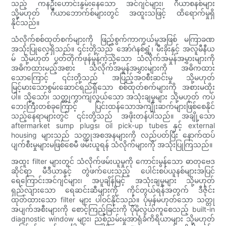
သည့် ကနဦးဟောင်းနွမ်းနေသော အင်ဂျင်များ၊ ဂီယာစနစ်များ
သို့မဟုတ် ဂီယာဘောက်စ်များတွင် အထူးသဖြင့် ထိရောက်မှုရှိ
နိုင်သည်။
သံလိုက်စစ်ထုတ်စက်များကို ဖြည့်စွက်ကာကွယ်မှုအဖြစ် မကြာခဏ
အသုံးပြုလေ့ရှိသည်။ ၎င်းတို့သည် အော်ဂဲနစ်ရွှံ့၊ မီးခိုးနှင့် အလူမီနီယ
မ် သို့မဟုတ် ပွတ်တိုက်ဖုန်မှုန့်ကဲ့သို့သော သံလိုက်အမှုန်အမွှားများကို
အဓိကထားမည့်အစား သံလိုက်အမှုန်အမွှားများကို အဓိကထား
သောကြောင့် ၎င်းတို့သည် အပြည့်အဝစီးဆင်းမှု သို့မဟုတ်
မြင့်မားသောစွမ်းဆောင်ရည်ရှိသော စစ်ထုတ်စက်များကို အစားမထိုး
ပါ။ သို့သော်၊ သတ္တုကွာကျလွယ်သော အသုံးချမှုများ သို့မဟုတ် ကပ်
ဘေးကြီးတစ်ခုကြောင့် ပြင်းထန်သောအကျိုးဆက်များဖြစ်စေနိုင်
သည့်နေရာများတွင် ၎င်းတို့သည် အဖိုးတန်ပါသည်။ အချို့သော
aftermarket sump plugs၊ oil pick-up tubes နှင့် external
housing များသည် သတ္တုအစအနများကို လည်ပတ်ပြီး နောက်ထပ်
ပျက်စီးမှုများမဖြစ်စေမီ ဖမ်းယူရန် သံလိုက်များကို အသုံးပြုကြသည်။
အထူး filter များတွင် သံလိုက်ဖမ်းယူမှုကို ကောင်းမွန်သော ဓာတုဗေဒ
ဆိုင်ရာ မီဒီယာနှင့် တွဲဖက်ပေးသည့် ပေါင်းစပ်ယူနစ်များအပြင်
ရေကြောင်းအင်ဂျင်များ၊ အပူချိန်မြင့် အသုံးချမှုများ သို့မဟုတ်
ရှည်လျားသော ရေဆင်းဆီများကို ကိုင်တွယ်ရန်အတွက် ဒီဇိုင်း
ထုတ်ထားသော filter များ ပါဝင်နိုင်သည်။ ပုံမှန်မဟုတ်သော သတ္တု
အပျက်အစီးများကို စောင့်ကြည့်ခြင်းကို ပိုမိုလွယ်ကူစေသည့် built-in
diagnostic window များ၊ ညစ်ညမ်းမှုအာရုံခံကိရိယာများ သို့မဟုတ်