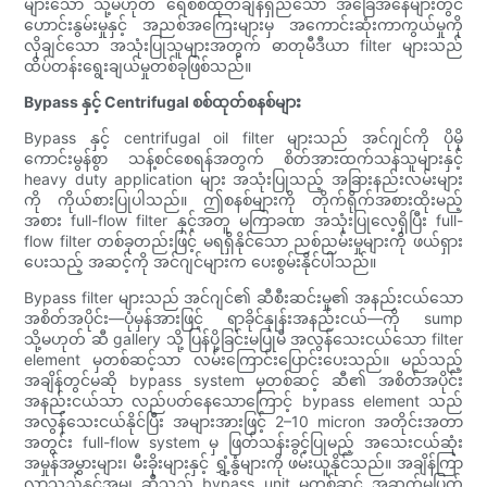
များသော သို့မဟုတ် ရေစစ်ထုတ်ချိန်ရှည်သော အခြေအနေများတွင်
ဟောင်းနွမ်းမှုနှင့် အညစ်အကြေးများမှ အကောင်းဆုံးကာကွယ်မှုကို
လိုချင်သော အသုံးပြုသူများအတွက် ဓာတုမီဒီယာ filter များသည်
ထိပ်တန်းရွေးချယ်မှုတစ်ခုဖြစ်သည်။
Bypass နှင့် Centrifugal စစ်ထုတ်စနစ်များ
Bypass နှင့် centrifugal oil filter များသည် အင်ဂျင်ကို ပိုမို
ကောင်းမွန်စွာ သန့်စင်စေရန်အတွက် စိတ်အားထက်သန်သူများနှင့်
heavy duty application များ အသုံးပြုသည့် အခြားနည်းလမ်းများ
ကို ကိုယ်စားပြုပါသည်။ ဤစနစ်များကို တိုက်ရိုက်အစားထိုးမည့်
အစား full-flow filter နှင့်အတူ မကြာခဏ အသုံးပြုလေ့ရှိပြီး full-
flow filter တစ်ခုတည်းဖြင့် မရရှိနိုင်သော ညစ်ညမ်းမှုများကို ဖယ်ရှား
ပေးသည့် အဆင့်ကို အင်ဂျင်များက ပေးစွမ်းနိုင်ပါသည်။
Bypass filter များသည် အင်ဂျင်၏ ဆီစီးဆင်းမှု၏ အနည်းငယ်သော
အစိတ်အပိုင်း—ပုံမှန်အားဖြင့် ရာခိုင်နှုန်းအနည်းငယ်—ကို sump
သို့မဟုတ် ဆီ gallery သို့ ပြန်ပို့ခြင်းမပြုမီ အလွန်သေးငယ်သော filter
element မှတစ်ဆင့်သာ လမ်းကြောင်းပြောင်းပေးသည်။ မည်သည့်
အချိန်တွင်မဆို bypass system မှတစ်ဆင့် ဆီ၏ အစိတ်အပိုင်း
အနည်းငယ်သာ လည်ပတ်နေသောကြောင့် bypass element သည်
အလွန်သေးငယ်နိုင်ပြီး အများအားဖြင့် 2–10 micron အတိုင်းအတာ
အတွင်း full-flow system မှ ဖြတ်သန်းခွင့်ပြုမည့် အသေးငယ်ဆုံး
အမှုန်အမွှားများ၊ မီးခိုးများနှင့် ရွှံ့နွံများကို ဖမ်းယူနိုင်သည်။ အချိန်ကြာ
လာသည်နှင့်အမျှ ဆီသည် bypass unit မှတစ်ဆင့် အဆက်မပြတ်