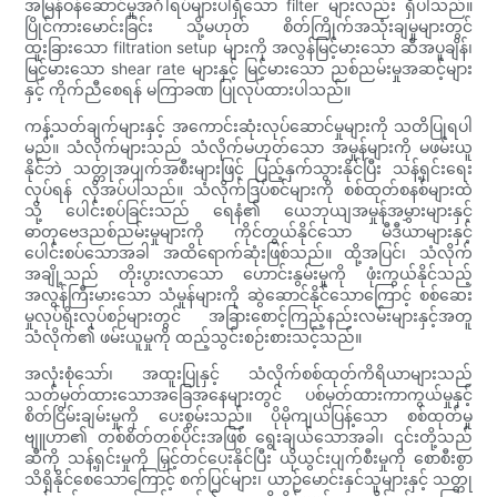
အမြန်ဝန်ဆောင်မှုအင်္ဂါရပ်များပါရှိသော filter များလည်း ရှိပါသည်။
ပြိုင်ကားမောင်းခြင်း သို့မဟုတ် စိတ်ကြိုက်အသုံးချမှုများတွင်
ထူးခြားသော filtration setup များကို အလွန်မြင့်မားသော ဆီအပူချိန်၊
မြင့်မားသော shear rate များနှင့် မြင့်မားသော ညစ်ညမ်းမှုအဆင့်များ
နှင့် ကိုက်ညီစေရန် မကြာခဏ ပြုလုပ်ထားပါသည်။
ကန့်သတ်ချက်များနှင့် အကောင်းဆုံးလုပ်ဆောင်မှုများကို သတိပြုရပါ
မည်။ သံလိုက်များသည် သံလိုက်မဟုတ်သော အမှုန်များကို မဖမ်းယူ
နိုင်ဘဲ သတ္တုအပျက်အစီးများဖြင့် ပြည့်နှက်သွားနိုင်ပြီး သန့်ရှင်းရေး
လုပ်ရန် လိုအပ်ပါသည်။ သံလိုက်ဒြပ်စင်များကို စစ်ထုတ်စနစ်များထဲ
သို့ ပေါင်းစပ်ခြင်းသည် ရေနံ၏ ယေဘုယျအမှုန်အမွှားများနှင့်
ဓာတုဗေဒညစ်ညမ်းမှုများကို ကိုင်တွယ်နိုင်သော မီဒီယာများနှင့်
ပေါင်းစပ်သောအခါ အထိရောက်ဆုံးဖြစ်သည်။ ထို့အပြင်၊ သံလိုက်
အချို့သည် တိုးပွားလာသော ဟောင်းနွမ်းမှုကို ဖုံးကွယ်နိုင်သည့်
အလွန်ကြီးမားသော သံမှုန်များကို ဆွဲဆောင်နိုင်သောကြောင့် စစ်ဆေး
မှုလုပ်ရိုးလုပ်စဉ်များတွင် အခြားစောင့်ကြည့်နည်းလမ်းများနှင့်အတူ
သံလိုက်၏ ဖမ်းယူမှုကို ထည့်သွင်းစဉ်းစားသင့်သည်။
အလုံးစုံသော်၊ အထူးပြုနှင့် သံလိုက်စစ်ထုတ်ကိရိယာများသည်
သတ်မှတ်ထားသောအခြေအနေများတွင် ပစ်မှတ်ထားကာကွယ်မှုနှင့်
စိတ်ငြိမ်းချမ်းမှုကို ပေးစွမ်းသည်။ ပိုမိုကျယ်ပြန့်သော စစ်ထုတ်မှု
ဗျူဟာ၏ တစ်စိတ်တစ်ပိုင်းအဖြစ် ရွေးချယ်သောအခါ၊ ၎င်းတို့သည်
ဆီကို သန့်ရှင်းမှုကို မြှင့်တင်ပေးနိုင်ပြီး ယိုယွင်းပျက်စီးမှုကို စောစီးစွာ
သိရှိနိုင်စေသောကြောင့် စက်ပြင်များ၊ ယာဉ်မောင်းနှင်သူများနှင့် သတ္တု