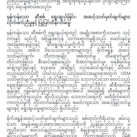
ညစ်ညမ်းမှုများနှင့်ပတ်သက်၍ အထူးစိုးရိမ်ပူပန်သော ပိုင်ရှင်များကြား
တွင် ရေပန်းစားစေသည်။
မှန်ကန်သော ဆီစစ် ရွေးချယ်ခြင်း- အဆင့်သတ်မှတ်ချက်များ၊
လိုက်ဖက်ညီမှုနှင့် ပြုပြင်ထိန်းသိမ်းမှု
မှန်ကန်သော ဆီစစ်ကို ရွေးချယ်ရာတွင် အမျိုးအစားကိုသာမက သင့်
ကားနှင့် မည်သို့ အပြန်အလှန် သက်ရောက်မှုရှိသည်၊ မောင်းနှင်မှု
အခြေအနေများနှင့် ဆီရွေးချယ်မှုတို့ကိုပါ နားလည်ရန် လိုအပ်
ပါသည်။ အဓိက ဝိသေသလက္ခဏာများတွင် မိုက်ခရွန် အဆင့်
သတ်မှတ်ချက်၊ ဘီတာအချိုး (စစ်ထုတ်မှု ထိရောက်မှုကို
တိုင်းတာခြင်း)၊ စီးဆင်းမှုစွမ်းရည်၊ ဖိအားကျဆင်းမှု၊ ရေစိမ့်ဝင်မှု
ဆန့်ကျင်ခြင်းနှင့် bypass အဆို့ရှင် လုပ်ဆောင်ချက်နှင့် မီဒီယာ
တည်ဆောက်ပုံတို့ ပါဝင်သည်။ ယာဉ်မောင်းအများစုအတွက် OEM
သတ်မှတ်ချက်များနှင့် ကိုက်ညီခြင်းသည် ဘေးကင်းသော စတင်သည့်
နေရာဖြစ်သည်- ထုတ်လုပ်သူများသည် အင်ဂျင်ဒီဇိုင်း၊ ဆီစီးဆင်းမှု
နှုန်းနှင့် ဝန်ဆောင်မှုကြားကာလများအပေါ် အခြေခံ၍ ဆီစစ်များကို
သတ်မှတ်ကြသည်။ ဆိုလိုသည်မှာ ဘေးကင်းရေးကို မထိခိုက်စေဘဲ
ကာကွယ်မှုကို တိုးတက်စေနိုင်သည့် စမတ်ကျသော အဆင့်မြှင့်တင်မှု
များနှင့် ရွေးချယ်မှုများလည်း ရှိပါသည်။
မိုက်ခရွန်အဆင့်သတ်မှတ်ချက်များသည် စစ်ထုတ်ကိရိယာမှ ဖမ်းယူ
သော အမှုန်အရွယ်အစားအသေးငယ်ဆုံးကို ညွှန်ပြသော်လည်း၊ မ
တူညီသော စမ်းသပ်နည်းလမ်းများနှင့် စံနှုန်းများသည် တိုက်ရိုက်
နှိုင်းယှဉ်မှုများကို ခက်ခဲစေနိုင်သည်။ ဘီတာအချိုးသည် ပိုမိုစံ