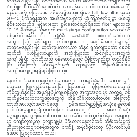
ဓာတုဗေဒနည်းဖြင့် စစ်ထုတ်သော မီဒီယာ စစ်ထုတ်ကိရိယာများသည်
စံစက္ကူအစိတ်အပိုင်းများထက် သာလွန်သော စစ်ထုတ်မှု စွမ်းဆောင်
ရည်များကို မကြာခဏ ရရှိလေ့ရှိသည်။ ရိုးရာ full-flow filter သည်
20–40 မိုက်ခရွန်အထိ အမှုန်အမွှားများကို ယုံကြည်စိတ်ချစွာ ဖမ်းယူ
နိုင်သော်လည်း၊ မြင့်မားသော စွမ်းဆောင်ရည်ရှိသော filter များသည်
10–15 မိုက်ခရွန် သို့မဟုတ် multi-stage configuration များတွင်ပင်
ပစ်မှတ်ထားနိုင်သည်။ ဤပိုမို ಒಟ್ಟಾರೆ စစ်ထုတ်ခြင်းသည်
အထူးသဖြင့် ခံနိုင်ရည် တင်းကျပ်သော ခေတ်မီအင်ဂျင်များနှင့်
ဓာတုဗေဒနည်းဖြင့် ထုတ်လုပ်ထားသော ဆီနှင့် ရှည်လျားသော ရေစစ်
ထုတ်ဆီ ဖော်မြူလာများကို အသုံးပြုသော အင်ဂျင်များအတွက်
အကျိုးရှိပြီး၊ ၎င်းတို့သည် ဝန်ဆောင်မှုတွင် ပိုမိုကြာရှည်စွာ တည်ရှိနိုင်
ပြီး ထို့ကြောင့် ဆီသန့်ရှင်းမှုကို ကြာရှည်စွာ ထိန်းသိမ်းခြင်းမှ
အကျိုးကျေးဇူးရရှိမည်ဖြစ်သည်။
နောက်ထပ်အားသာချက်တစ်ခုကတော့ တာရှည်ခံမှုပါ။ ဓာတုအမျှင်
တွေဟာ ပြိုကျနိုင်ခြေနည်းပြီး မြင့်မားတဲ့ ကွဲပြားတဲ့ဖိအားတွေကို
ကိုင်တွယ်နိုင်ပြီး အပူချိန်ပိုမိုကျယ်ပြန့်တဲ့ အကွာအဝေးမှာ သူတို့ရဲ့ စစ်
ထုတ်မှုဝိသေသလက္ခဏာတွေကို ထိန်းသိမ်းထားပါတယ်။ ဒါကြောင့်
တာဘိုအားသွင်းအင်ဂျင်တွေ၊ စွမ်းဆောင်ရည်မြင့်အသုံးချမှုတွေနဲ့
ညစ်ညမ်းမှုများစွာရှိတဲ့ပတ်ဝန်းကျင်တွေအတွက် အကောင်းဆုံး
ရွေးချယ်မှုတွေဖြစ်စေပါတယ်။ ဓာတုမီဒီယာစစ်ထုတ်ကိရိယာအများစု
မှာ ကျော်လွှားမှုကို လျှော့ချဖို့နဲ့ မီဒီယာကနေတစ်ဆင့် ဆီစီးဆင်းမှုကို
ညီညာစွာသေချာစေဖို့အတွက် ကော်နဲ့ အဖုံးဒီဇိုင်းတွေ ပိုမိုကောင်းမွန်
အောင် ပြုလုပ်ထားပါတယ်။