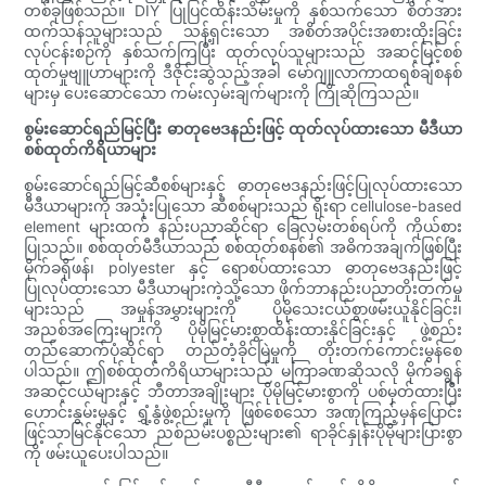
တစ်ခုဖြစ်သည်။ DIY ပြုပြင်ထိန်းသိမ်းမှုကို နှစ်သက်သော စိတ်အား
ထက်သန်သူများသည် သန့်ရှင်းသော အစိတ်အပိုင်းအစားထိုးခြင်း
လုပ်ငန်းစဉ်ကို နှစ်သက်ကြပြီး ထုတ်လုပ်သူများသည် အဆင့်မြင့်စစ်
ထုတ်မှုဗျူဟာများကို ဒီဇိုင်းဆွဲသည့်အခါ မော်ဂျူလာကာထရစ်ချ်စနစ်
များမှ ပေးဆောင်သော ကမ်းလှမ်းချက်များကို ကြိုဆိုကြသည်။
စွမ်းဆောင်ရည်မြင့်ပြီး ဓာတုဗေဒနည်းဖြင့် ထုတ်လုပ်ထားသော မီဒီယာ
စစ်ထုတ်ကိရိယာများ
စွမ်းဆောင်ရည်မြင့်ဆီစစ်များနှင့် ဓာတုဗေဒနည်းဖြင့်ပြုလုပ်ထားသော
မီဒီယာများကို အသုံးပြုသော ဆီစစ်များသည် ရိုးရာ cellulose-based
element များထက် နည်းပညာဆိုင်ရာ ခြေလှမ်းတစ်ရပ်ကို ကိုယ်စား
ပြုသည်။ စစ်ထုတ်မီဒီယာသည် စစ်ထုတ်စနစ်၏ အဓိကအချက်ဖြစ်ပြီး
မိုက်ခရိုဖန်၊ polyester နှင့် ရောစပ်ထားသော ဓာတုဗေဒနည်းဖြင့်
ပြုလုပ်ထားသော မီဒီယာများကဲ့သို့သော ဖိုက်ဘာနည်းပညာတိုးတက်မှု
များသည် အမှုန်အမွှားများကို ပိုမိုသေးငယ်စွာဖမ်းယူနိုင်ခြင်း၊
အညစ်အကြေးများကို ပိုမိုမြင့်မားစွာထိန်းထားနိုင်ခြင်းနှင့် ဖွဲ့စည်း
တည်ဆောက်ပုံဆိုင်ရာ တည်တံ့ခိုင်မြဲမှုကို တိုးတက်ကောင်းမွန်စေ
ပါသည်။ ဤစစ်ထုတ်ကိရိယာများသည် မကြာခဏဆိုသလို မိုက်ခရွန်
အဆင့်ငယ်များနှင့် ဘီတာအချိုးများ ပိုမိုမြင့်မားစွာကို ပစ်မှတ်ထားပြီး
ဟောင်းနွမ်းမှုနှင့် ရွှံ့နွံဖွဲ့စည်းမှုကို ဖြစ်စေသော အဏုကြည့်မှန်ပြောင်း
ဖြင့်သာမြင်နိုင်သော ညစ်ညမ်းပစ္စည်းများ၏ ရာခိုင်နှုန်းပိုမိုများပြားစွာ
ကို ဖမ်းယူပေးပါသည်။