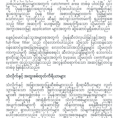
ညစ်ညမ်းပစ္စည်းများအတွက် catchment area တစ်ခု ပါဝင်ပြီး ၎င်း
ကို ပုံမှန်သန့်ရှင်းရေးလုပ်ရန် လိုအပ်ပါသည်။ ကုန်ကျစရိတ်နှင့်
ရှုပ်ထွေးမှုသည် ပုံမှန် filter အစားထိုးမှုများထက် ပိုမိုမြင့်မား
သော်လည်း ၎င်းတို့သည် ဆီနှင့် အင်ဂျင်သက်တမ်းကို ရှည်ကြာစေ
သည့် filter အဆင့်ကို ပေးစွမ်းပြီး အရေးကြီးသော သို့မဟုတ် မိုင်
အကွာအဝေးမြင့် application များအတွက် ဆွဲဆောင်မှုရှိစေပါသည်။
နေ့စဉ်မောင်းနှင်သူအများစုအတွက် ပုံမှန်ဆီလဲလှယ်ခြင်းနှင့်အတူ စံ
full-flow filter သည် လုံလောက်ပါသည်။ သို့သော် ပြင်းထန်သော
ဝန်ဆောင်မှုအခြေအနေများ၊ လေးလံသောအသုံးပြုမှုများ သို့မဟုတ်
ကာကွယ်မှုကို အမြင့်ဆုံးဖြစ်စေရင်း ဆီလဲလှယ်ချိန်များကို ဘေးကင်း
စွာတိုးချဲ့လိုသော ပိုင်ရှင်များအတွက် bypass သို့မဟုတ် centrifugal
system ထည့်သွင်းခြင်းသည် အလွန်ထိရောက်သော အဆင့်မြှင့်တင်မှု
တစ်ခု ဖြစ်နိုင်ပါသည်။
သံလိုက်နှင့် အထူးစစ်ထုတ်ကိရိယာများ
သံလိုက်နှင့် အခြားအထူးပြုဆီစစ်များသည် ရိုးရာမီဒီယာများ လွတ်
သွားနိုင်သော သို့မဟုတ် ဖြတ်သန်းခွင့်ပြုနိုင်သော ညစ်ညမ်းပစ္စည်း
များ၏ အစုအဖွဲ့တစ်ခု — ပုံမှန်အားဖြင့် သံသတ္တုအမှုန်အမွှားများ —
ကို ဖမ်းယူရန် အာရုံစိုက်သည်။ သံလိုက်စစ်များသည် သတ္တု
အပျက်အစီးများကို ဆွဲဆောင်ပြီး ထိန်းထားရန် ရေနံစီးကြောင်း
အတွင်း ရှားပါးသတ္တုသံလိုက်များ သို့မဟုတ် သံမျက်နှာပြင်များကို
ပေါင်းစပ်ထားသည်။ ၎င်းသည် သတ္တုအစအနများ အဓိကစိုးရိမ်ရ