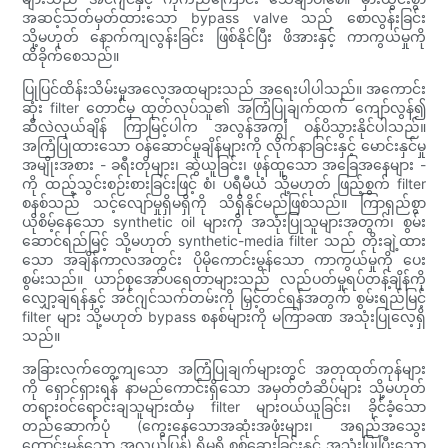
အဆင့်သတ်မှတ်ထားသော bypass valve သည် စောလွန်းခြင်း
သို့မဟုတ် နောက်ကျလွန်းခြင်း ဖြစ်နိုင်ပြီး ဖိအားနှင့် ကာကွယ်မှုကို
ထိခိုက်စေသည်။
ပြုပြင်ထိန်းသိမ်းမှုအလေ့အထများသည် အရေးပါပါသည်။ အကောင်း
ဆုံး filter တောင်မှ ထုတ်လုပ်သူ၏ အကြံပြုချက်ထက် ကျော်လွန်၍
ဆီလဲလှယ်ချိန် ကြာမြင့်ပါက အလွန်အကျွံ ဝန်ပိသွားနိုင်ပါသည်။
အကြံပြုထားသော ဝန်ဆောင်မှုချိန်များကို လိုက်နာခြင်းနှင့် မောင်းနှင်မှု
အမျိုးအစား - ခရီးတိုများ၊ ဆွဲယူခြင်း၊ ဖုန်ထူသော အခြေအနေများ -
ကို ထည့်သွင်းစဉ်းစားခြင်းဖြင့် စံ၊ ပရီမီယံ သို့မဟုတ် ဖြည့်စွက် filter
စနစ်သည် သင့်လျော်မှုရှိမရှိကို သိရှိနိုင်မည်ဖြစ်သည်။ ကြာရှည်စွာ
ယိုစိမ့်နေသော synthetic oil များကို အသုံးပြုသူများအတွက်၊ စွမ်း
ဆောင်ရည်မြင့် သို့မဟုတ် synthetic-media filter သည် တိုးချဲ့ထား
သော အချိန်ကာလအတွင်း ပိုမိုကောင်းမွန်သော ကာကွယ်မှုကို ပေး
စွမ်းသည်။ ယာဉ်စုအော်ပရေတာများသည် လည်ပတ်မှုရပ်တန့်ချိန်ကို
လျှော့ချရန်နှင့် အင်ဂျင်သက်တမ်းကို မြှင့်တင်ရန်အတွက် စွမ်းရည်မြင့်
filter များ သို့မဟုတ် bypass စနစ်များကို မကြာခဏ အသုံးပြုလေ့ရှိ
သည်။
အခြားလက်တွေ့ကျသော အကြံပြုချက်များတွင် အတုထုတ်ကုန်များ
ကို ရှောင်ရှားရန် နာမည်ကောင်းရှိသော အမှတ်တံဆိပ်များ သို့မဟုတ်
တရားဝင်ရောင်းချသူများထံမှ filter များဝယ်ယူခြင်း၊ ခိုင်ခံ့သော
တည်ဆောက်ပုံ (ကွေးနေသောအဆုံးအဖုံးများ၊ အရည်အသွေး
ကောင်းမွန်သော အလယ်ပြွန်) ရှိမရှိ စစ်ဆေးခြင်းနှင့် အသုံးပြုပြီးသော