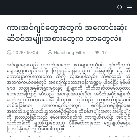
ကားအင်ဂျင်တွေအတွက် အကောင်းဆုံး
ဆီစစ်အမျိုးအစားတွေက ဘာတွေလဲ။
2026-05-04
Huachang Filter
17
အင်ဂျင်များသည် အသက်ဝင်သော စက်များကဲ့သို့ပင်- ၎င်းတို့သည်
ချောမွေ့စွာလည်ပတ်ပြီး ကြာရှည်ခံရန်အတွက် သန့်ရှင်းပြီး ချောဆီ
ကောင်းစွာလိမ်းထားသော ဆီကို လိုအပ်ပါသည်။ ဆီစစ်သည် ထို
အသက်ကယ်စနစ်တွင် အရေးကြီးသောအခန်းကဏ္ဍမှ ပါဝင်ပြီး ဖုန်မှုန့်
များ၊ သတ္တုအမှုန်အမွှားများနှင့် ရွှံ့များကို တိတ်တဆိတ်ဖမ်းယူထား
ပေးသောကြောင့် ဆီသည် အင်ဂျင်အတွင်းပိုင်း အစိတ်အပိုင်းများကို
ဆက်လက်ကာကွယ်ပေးနိုင်ပါသည်။ သင်သည် သာမန်ယာဉ်မောင်း
တစ်ဦးဖြစ်စေ၊ အားလပ်ရက်များတွင် စက်ပြင်တစ်ဦးဖြစ်စေ၊
အစားထိုးပစ္စည်းဝယ်ယူသူတစ်ဦးဖြစ်စေ ဆီစစ်အမျိုးအစား အမျိုးမျိုး
ကို နားလည်ခြင်းသည် စွမ်းဆောင်ရည်ကို ကာကွယ်ပေးပြီး အင်ဂျင်
သက်တမ်းကို ရှည်ကြာစေသည့် ပိုမိုစမတ်ကျသော ရွေးချယ်မှုများ
ပြုလုပ်နိုင်ရန် ကူညီပေးပါသည်။