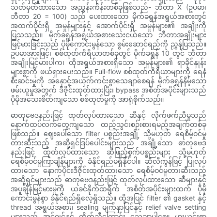
သတ်မှတ်ထားသော အညွှန်းကိန်းတစ်ခုဖြစ်သည်- ဘီတာ X (ဥပမာ၊
ဘီတာ 20 = 100) သည် ပေးထားသော မိုက်ခရွန်အရွယ်အစားတွင်
အထက်ပိုင်းရှိ အမှုန်များနှင့် အောက်ပိုင်းရှိ အမှုန်များ၏ အချိုးကို
ပြသသည်။ မိုက်ခရွန်အရွယ်အစားသေးငယ်သော ဘီတာအချိုးများ
မြင့်မားခြင်းသည် ပိုမိုကောင်းမွန်သော စွမ်းဆောင်ရည်ကို ညွှန်ပြသည်။
ဥပမာအားဖြင့်၊ စစ်ထုတ်ကိရိယာတစ်ခုတွင် မိုက်ခရွန် 10 တွင် ဘီတာ
အချိုးမြင့်မားပါက၊ ထိုအရွယ်အစားရှိသော အမှုန်များ၏ ရာခိုင်နှုန်း
များစွာကို ဖယ်ရှားပေးသည်။ Full-flow စစ်ထုတ်ကိရိယာများကို ရေနံ
စီးဆင်းမှုကို အနှောင့်အယှက်ကင်းစွာသေချာစေရန် မိုက်ခရွန်နိမ့်သော
ဖမ်းယူမှုအတွက် ဒီဇိုင်းထုတ်ထားပြီး၊ bypass အစိတ်အပိုင်းများသည်
ပိုမိုအသေးစိတ်ကျသော စစ်ထုတ်မှုကို အာရုံစိုက်သည်။
ဓာတုဗေဒနည်းဖြင့် ထုတ်လုပ်ထားသော ဆီနှင့် လိုက်ဖက်ညီမှုသည်
နောက်ထပ်လက်တွေ့ကျသော ထည့်သွင်းစဉ်းစားရမည့်အချက်တစ်ခု
ဖြစ်သည်။ ဈေးပေါသော filter ပစ္စည်းအချို့ သို့မဟုတ် ရေစိမ့်ဝင်မှု
တားဆီးသည့် အဆို့ရှင်ဒြပ်ပေါင်းများသည် အချို့သော ဓာတုဗေဒ
နည်းဖြင့် ထုတ်လုပ်ထားသော ဆီဖြည့်စွက်ပစ္စည်းများ သို့မဟုတ်
ရေစိမ့်ဝင်မှုကြာချိန်များကို ခံနိုင်ရည်မရှိနိုင်ပါ။ ဆီလီကွန်ဖြင့် ပြုလုပ်
ထားသော နောက်ပိုင်းဒီဇိုင်းထုတ်ထားသော ရေစိမ့်ဝင်မှုတားဆီးသည့်
အဆို့ရှင်များသည် ဓာတုဗေဒနည်းဖြင့် ထုတ်လုပ်ထားသော ဆီများနှင့်
အပူချိန်မြင့်မားမှုကို ယခင်နိုက်ထရိုက် အစိတ်အပိုင်းများထက် ပိုမို
ကောင်းမွန်စွာ ခံနိုင်ရည်ရှိလေ့ရှိသည်။ ထို့အပြင် filter ၏ gasket နှင့်
thread အရွယ်အစား၊ sealing မျက်နှာပြင်နှင့် relief valve setting
များသည် အင်ဂျင်နှင့် ကိုက်ညီကြောင်း သေချာပါစေ။ မှားယွင်းစွာ