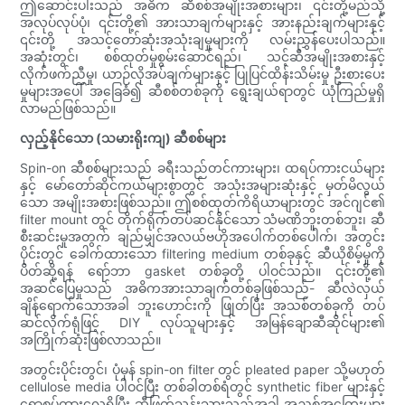
ဤဆောင်းပါးသည် အဓိက ဆီစစ်အမျိုးအစားများ၊ ၎င်းတို့မည်သို့
အလုပ်လုပ်ပုံ၊ ၎င်းတို့၏ အားသာချက်များနှင့် အားနည်းချက်များနှင့်
၎င်းတို့ အသင့်တော်ဆုံးအသုံးချမှုများကို လမ်းညွှန်ပေးပါသည်။
အဆုံးတွင်၊ စစ်ထုတ်မှုစွမ်းဆောင်ရည်၊ သင့်ဆီအမျိုးအစားနှင့်
လိုက်ဖက်ညီမှု၊ ယာဉ်လိုအပ်ချက်များနှင့် ပြုပြင်ထိန်းသိမ်းမှု ဦးစားပေး
မှုများအပေါ် အခြေခံ၍ ဆီစစ်တစ်ခုကို ရွေးချယ်ရာတွင် ယုံကြည်မှုရှိ
လာမည်ဖြစ်သည်။
လှည့်နိုင်သော (သမားရိုးကျ) ဆီစစ်များ
Spin-on ဆီစစ်များသည် ခရီးသည်တင်ကားများ၊ ထရပ်ကားငယ်များ
နှင့် မော်တော်ဆိုင်ကယ်များစွာတွင် အသုံးအများဆုံးနှင့် မှတ်မိလွယ်
သော အမျိုးအစားဖြစ်သည်။ ဤစစ်ထုတ်ကိရိယာများတွင် အင်ဂျင်၏
filter mount တွင် တိုက်ရိုက်တပ်ဆင်နိုင်သော သံမဏိဘူးတစ်ဘူး၊ ဆီ
စီးဆင်းမှုအတွက် ချည်မျှင်အလယ်ဗဟိုအပေါက်တစ်ပေါက်၊ အတွင်း
ပိုင်းတွင် ခေါက်ထားသော filtering medium တစ်ခုနှင့် ဆီယိုစိမ့်မှုကို
ပိတ်ဆို့ရန် ရော်ဘာ gasket တစ်ခုတို့ ပါဝင်သည်။ ၎င်းတို့၏
အဆင်ပြေမှုသည် အဓိကအားသာချက်တစ်ခုဖြစ်သည်- ဆီလဲလှယ်
ချိန်ရောက်သောအခါ ဘူးဟောင်းကို ဖြုတ်ပြီး အသစ်တစ်ခုကို တပ်
ဆင်လိုက်ရုံဖြင့် DIY လုပ်သူများနှင့် အမြန်ချောဆီဆိုင်များ၏
အကြိုက်ဆုံးဖြစ်လာသည်။
အတွင်းပိုင်းတွင်၊ ပုံမှန် spin-on filter တွင် pleated paper သို့မဟုတ်
cellulose media ပါဝင်ပြီး တစ်ခါတစ်ရံတွင် synthetic fiber များနှင့်
ရောစပ်ထားလေ့ရှိပြီး ဆီဖြတ်သန်းသွားသည့်အခါ အညစ်အကြေးများ