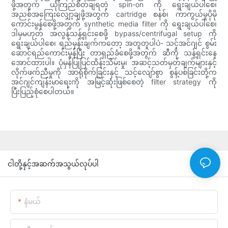
ဖို့အတွက် ယုံကြည်စိတ်ချရတဲ့ spin-on ကို ရွေးချယ်ပါစေ၊
အညစ်အကြေးလျှော့ချဖို့အတွက် cartridge စနစ်၊ ကာကွယ်မှုပိုမို
ကောင်းမွန်စေဖို့အတွက် synthetic media filter ကို ရွေးချယ်ပါစေ၊
ဒါမှမဟုတ် အလွန်သန့်ရှင်းစေဖို့ bypass/centrifugal setup ကို
ရွေးချယ်ပါစေ၊ ရည်မှန်းချက်ကတော့ အတူတူပါပဲ- သင့်အင်ဂျင် စွမ်း
ဆောင်ရည်ကောင်းမွန်ပြီး တာရှည်ခံစေဖို့အတွက် ဆီကို သန့်ရှင်းနေ
အောင်ထားပါ။ ပုံမှန်ပြုပြင်ထိန်းသိမ်းမှု၊ အဆင့်သတ်မှတ်ချက်များနှင့်
လိုက်ဖက်ညီမှုကို အာရုံစိုက်ခြင်းနှင့် သင့်လျော်စွာ စွန့်ပစ်ခြင်းတို့က
အင်ဂျင်ကျန်းမာရေးကို အမြင့်ဆုံးဖြစ်စေတဲ့ filter strategy ကို
ပြီးပြည့်စုံစေပါတယ်။
ငါတို့နှင့်အဆက်အသွယ်လုပ်ပါ
နံမယ်