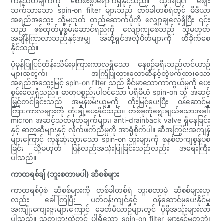
ကန့်သတ်ချက်ကို စောစီးစွာရောက်ရှိနိုင်သည်။ ထို့အပြင်၊ စျေး
သက်သာသော spin-on filter များသည် တစ်ခါတစ်ရံတွင် မီဒီယာ
အရည်အသွေး သို့မဟုတ် တည်ဆောက်ပုံကို လျှော့ချလေ့ရှိပြီး ၎င်း
သည် စစ်ထုတ်မှုစွမ်းဆောင်ရည်ကို လျော့ကျစေသည် သို့မဟုတ်
အချိန်ကြာလာသည်နှင့်အမျှ အဆို့ရှင်အလုံပိတ်များကို ထိခိုက်စေ
နိုင်သည်။
ပုံမှန်ပြုပြင်ထိန်းသိမ်းမှုကြားကာလရှိသော နေ့စဉ်ခရီးသည်တင်ယာဉ်
များအတွက်၊ အကြံပြုထားသောဆီနှင့်တွဲဖက်ထားသော
အရည်အသွေးမြင့် spin-on filter သည် ခိုင်မာသောကာကွယ်မှုကို ပေး
စွမ်းလေ့ရှိသည်။ ဓာတုပစ္စည်းပါဝင်သော ပရီမီယံ spin-on သို့ အဆင့်
မြှင့်တင်ခြင်းသည် အမှုန်ဖမ်းယူမှုကို တိုးမြှင့်ပေးပြီး ဝန်ဆောင်မှု
ကြားကာလများကို တိုးချဲ့ပေးနိုင်သည်။ တစ်ခုကိုရွေးချယ်သောအခါ၊
micron အဆင့်သတ်မှတ်ချက်များ၊ anti-drainback valve ရှိနေခြင်း
နှင့် ဓာတုဆီများနှင့် လိုက်ဖက်ညီမှုကို အာရုံစိုက်ပါ။ ဆီအကြွင်းအကျန်
များကြောင့် ကုန်ဆုံးသွားသော spin-on ဘူးများကို စနစ်တကျစွန့်ပစ်
ခြင်း သို့မဟုတ် ပြန်လည်အသုံးပြုခြင်းသည်လည်း အရေးကြီး
ပါသည်။
ကာထရစ်ချ် (ဘူးစတာမပါ) ဆီစစ်များ
ကာထရစ်ပုံစံ ဆီစစ်များကို တစ်ခါတစ်ရံ ဘူးစတာမဲ့ ဆီစစ်များဟု
လည်း ခေါ်ကြပြီး ပတ်ဝန်းကျင်နှင့် ဝန်ဆောင်မှုပေးနိုင်မှု
အကျိုးကျေးဇူးများကြောင့် ခေတ်မီယာဉ်များတွင် ပိုမိုအသုံးများလာ
ပါသည်။ သတ္တုဘူးထဲတွင် ပါရှိသော spin-on filter များနှင့်မတူဘဲ၊