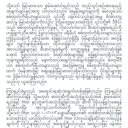
သို့သော် မြင့်မားသော စွမ်းဆောင်ရည်သည် ထည့်သွင်းစဉ်းစားရမည့်
အချက်များနှင့်အတူ ပါလာပါသည်။ အမှုန်အမွှားများကို ဖမ်းယူသော
စစ်ထုတ်ကိရိယာများသည် ၎င်းတို့ ဝန်တင်သည်နှင့်အမျှ ဖိအားကျ
ဆင်းမှု မြင့်မားခြင်းကိုလည်း ကြုံတွေ့ရသောကြောင့် ၎င်းတို့၏ ဒီဇိုင်း
သည် စစ်ထုတ်မှုထိရောက်မှုနှင့် လုံလောက်သော စီးဆင်းမှုစွမ်းရည်ကို
ဟန်ချက်ညီအောင် ပြုလုပ်ရမည်။ ပရီမီယံ စစ်ထုတ်ကိရိယာများသည်
ဤပြဿနာကို မကြာခဏ ဖြေရှင်းလေ့ရှိပြီး ပိုမိုများပြားသော အတွန့်
များ (မျက်နှာပြင်ဧရိယာ တိုးလာခြင်း)၊ သတ္တုအားဖြည့်ထားသော
အလယ်ပြွန်များနှင့် စီးဆင်းမှုခုခံမှုကို လျှော့ချရန် အကောင်းဆုံးဖြစ်
အောင် ပြုလုပ်ထားသော အဆုံးအဖုံးများဖြင့် ဖြေရှင်းလေ့ရှိသည်။
ကုန်ကျစရိတ်သည် နောက်ထပ်အချက်တစ်ချက်ဖြစ်သည်။ ဓာတုမီဒီ
ယာ စစ်ထုတ်ကိရိယာများသည် အခြေခံစက္ကူ စစ်ထုတ်ကိရိယာများ
ထက် ပုံမှန်အားဖြင့် ဈေးနှုန်းမြင့်မားလေ့ရှိသော်လည်း ပိုင်ရှင်များစွာ
က ပိုမိုကောင်းမွန်သော ကာကွယ်မှုသည် ရင်းနှီးမြှုပ်နှံမှုနှင့် ထိုက်တန်
သည်ဟု ယူဆကြသည်။
ကြာရှည်ခံမှုသည် အရောင်းရဆုံးအချက်တစ်ခုဖြစ်သည်။ ကြာရှည်ခံ
ဆီလဲလှယ်ချိန် သို့မဟုတ် ဓာတုဆီကိုအသုံးပြုသည့်အခါ စွမ်းဆောင်
ရည်မြင့် filter နှင့်တွဲဖက်အသုံးပြုခြင်းသည် ဆီကို ပိုမိုသန့်ရှင်းစေရန်
ကူညီပေးပြီး အင်ဂျင်သက်တမ်းကို ပိုမိုကောင်းမွန်စေပါသည်။
သို့သော် filter သည် ಒಟ್ಟಾರೆချောဆီဗျူဟာ၏ တစ်စိတ်တစ်ပိုင်းဖြစ်
သောကြောင့် ယာဉ်ထုတ်လုပ်သူ၏ filter လဲလှယ်ချိန်ဆိုင်ရာ လမ်းညွှန်
ချက်ကို လိုက်နာခြင်းသည် အရေးကြီးပါသည်။ အထူးသဖြင့် ဝန်အား