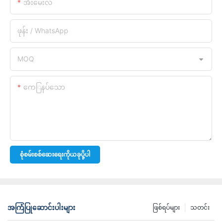
အီးမေးလ်
ဖုန်း / WhatsApp
MOQ
ကေြနပ်သော
စုံစမ်းစစ်ဆေးရေးကိုယခုပို့ပါ
အကြံပြုဆောင်းပါးများ
ဖြစ်ရပ်များ
သတင်း