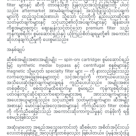
filter များနှင့် ဆီကို တာဝန်သိစွာ ပြန်လည်အသုံးပြုခြင်းတို့ ပါဝင်
သည်။ aftermarket အာမခံချက်များနှင့် အသုံးပြုသူသုံးသပ်ချက်
များကို ထည့်သွင်းစဉ်းစားပါ၊ သို့သော် ၎င်းတို့ကို နည်းပညာဆိုင်ရာ
သတ်မှတ်ချက်များနှင့် သင့်ယာဉ်၏လိုအပ်ချက်များနှင့် ချိန်ဆပါ။
ကိစ္စအများစုတွင်၊ ဈေးနှုန်းသင့်တင့်သော premium filter သည်
ကုန်ကျစရိတ်၊ စွမ်းဆောင်ရည်နှင့် ယုံကြည်စိတ်ချရမှုတို့၏ အကောင်း
ဆုံးဟန်ချက်ညီမှုကို ပေးစွမ်းသည်။
အနှစ်ချုပ်
ဆီစစ်အမျိုးအစားအမျိုးမျိုး — spin-on၊ cartridge၊ စွမ်းဆောင်ရည်
မြင့် synthetic media၊ bypass နှင့် centrifugal စနစ်များနှင့်
magnetic သို့မဟုတ် specialty filter များ — ကို နားလည်ခြင်းသည်
လက်တွေ့အခြေအနေများတွင် သင့်အင်ဂျင်ကို ကာကွယ်ပေးသည့်
အသိပေးဆုံးဖြတ်ချက်များချရန် ကူညီပေးပါသည်။ အမျိုးအစား
တစ်ခုစီတွင် စစ်ထုတ်မှုထိရောက်မှု၊ စွမ်းရည်၊ ကုန်ကျစရိတ်နှင့်
ပတ်ဝန်းကျင်ဆိုင်ရာသက်ရောက်မှုများအရ အားသာချက်များနှင့်
အပေးအယူများရှိသည်။ သင့်ယာဉ်၏ သတ်မှတ်ချက်များ၊ ဆီအမျိုး
အစားနှင့် မောင်းနှင်မှုအလေ့အထများနှင့် ကိုက်ညီသော filter တစ်ခု
ကို ကိုက်ညီစေခြင်းသည် အကောင်းဆုံးကာကွယ်မှုနှင့် တန်ဖိုးကို ရရှိ
စေမည်ဖြစ်သည်။
အဆုံးမှာတော့ အရည်အသွေးကောင်းတဲ့ ဆီစစ်ဟာ အစိတ်အပိုင်းငယ်
လေးတစ်ခုဖြစ်ပြီး အလုပ်ကြီးတစ်ခုလည်း ဖြစ်ပါတယ်။ ပုံမှန်အသုံးပြု