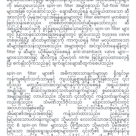
ကို ဖမ်းယူပေးသည်။ spin-on filter အများစုသည် full-flow filter
များအဖြစ် လုပ်ဆောင်သည်- ချောဆီထည့်ရန် ရည်ရွယ်ထားသော ဆီ
အားလုံးကို ပုံမှန်အင်ဂျင်အမြန်နှုန်းများတွင် filter element မှတစ်ဆင့်
ဖြတ်သန်းစေသည်။ တစ်စိတ်တစ်ပိုင်းပိတ်ဆို့နေသော်လည်း ဆီ
အပြည့်စီးဆင်းမှုကို ခွင့်ပြုရမည်ဖြစ်သောကြောင့်၊ spin-on filter များ
တွင် ပြင်းထန်သောအခြေအနေများတွင် ဖွင့်ပေးသည့် bypass valve
တစ်ခုပါရှိပြီး ဆီငတ်မွတ်ခြင်းကို ကာကွယ်ရန် filter မလုပ်ထားသော
ဆီများဖြတ်သန်းသွားစေသည်။ အများစုတွင် အင်ဂျင်ပိတ်နေချိန်တွင်
filter မှ ဆီများ ယိုစိမ့်မသွားစေရန် anti-drainback valve များ—
များသောအားဖြင့် ဆီလီကွန် သို့မဟုတ် nitrile ဖြင့်ပြုလုပ်ထားလေ့ရှိ
ပြီး စက်နှိုးလိုက်သည်နှင့် ချက်ချင်းချောဆီထွက်စေပါသည်။
spin-on filter များ၏ အဓိကအားသာချက်များမှာ ရိုးရှင်းမှု၊
ကုန်ကျစရိတ်သက်သာမှုနှင့် ကျယ်ပြန့်စွာရရှိနိုင်မှုတို့ဖြစ်သည်။ ၎င်း
တို့သည် မတူညီသောအင်ဂျင်များနှင့်ကိုက်ညီစေရန် အရွယ်အစား
အမျိုးမျိုး၊ စီးဆင်းမှုအဆင့်သတ်မှတ်ချက်များနှင့် စွမ်းဆောင်ရည်
အမျိုးမျိုးဖြင့် လာပါသည်။ သို့သော် ၎င်းတို့တွင် ကန့်သတ်ချက်များ
လည်းရှိသည်။ သံမဏိဘူးဒီဇိုင်းသည် ပြောင်းလဲမှုတိုင်းတွင်
အလဟဿဖြစ်စေပြီး အတွင်းပိုင်းမီဒီယာစွမ်းရည်ကို
အိမ်ရာ၏အရွယ်အစားဖြင့် ကန့်သတ်ထားသည်။ ညစ်ညမ်းမှု
မြင့်မားသောပတ်ဝန်းကျင်များ သို့မဟုတ် လေးလံသောအသုံးပြုမှုများ
တွင် စံ spin-on filter များသည် ပိုကြီးသော သို့မဟုတ် ပိုမိုအဆင့်
မြင့်သော အခြားရွေးချယ်စရာများထက် ၎င်းတို့၏ အမှုန်ထိန်းနိုင်မှု