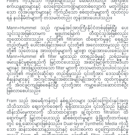
Filters ကဲ့သို့သော ကုမ္ပဏီများသည် မော်တော်ယာဥ်၊ အကြီးစား
စက်ယန္တရားများနှင့် လေကြောင်းကဏ္ဍများတစ်လျှောက် မတူကွဲပြား
သော လိုအပ်ချက်များနှင့် ကိုက်ညီသော စစ်ထုတ်မှုများကို ထုတ်လုပ်
ရန် နယ်နိမိတ်များကို တသမတ်တည်း တွန်းအားပေးပါသည်။
Mann+Hummel သည် ဂျာမန်အင်အားကြီးနိုင်ငံတစ်ခုဖြစ်ပြီး ပေး
သွင်းသူအဖြစ်သာမက ဗျူဟာမြောက် တီထွင်သူအဖြစ်လည်း
ထူထောင်ထားသည်။ ၎င်းတို့၏ filtration ထိရောက်မှုနှင့် ရေရှည်
တည်တံ့မှုတို့ ပေါင်းစပ်ခြင်းအပေါ် ၎င်းတို့၏ အလေးထားမှုသည် ၎င်း
တို့၏ သုတေသန အားထုတ်မှုများကို များစွာ တွန်းအားပေးစေသည်။
Mann+Hummel ၏ filter များသည် တာရှည်ခံမှုနှင့် ညစ်ညမ်းမှု
ဖမ်းယူနိုင်မှုစွမ်းရည်ကို မြှင့်တင်ပေးသည့် အဆင့်မြင့်ဖိုက်ဘာမီဒီယာ
များနှင့် အားဖြည့်ထားသော filter များကို တသမတ်တည်းပါ၀င်သည်။
၎င်းတို့၏ ကမ္ဘာလုံးဆိုင်ရာ တည်ရှိမှုသည် ၎င်းတို့အား ဒေသဆိုင်ရာ
စံနှုန်းများနှင့် အင်ဂျင်အမျိုးအစားအမျိုးမျိုးအတွက် ထုတ်ကုန်များ
ကို အံဝင်ခွင်ကျဖြစ်စေနိုင်ပြီး ၎င်းတို့အား ကမ္ဘာ့ခေါင်းဆောင်တစ်ဦး
ဖြစ်လာစေပါသည်။
Fram သည် အမေရိကန်တွင် နှစ်ရှည်လများ သမိုင်းကြောင်းနှင့်အတူ
သိသိသာသာ စျေးကွက်ဝေစုကို ရရှိထားသည်။ ၎င်းတို့သည် ပြုပြင်
ထိန်းသိမ်းမှုကာလကို သိသာထင်ရှားစွာ ချဲ့ထွင်ကာ filtration ထိ
ရောက်မှုကို မြှင့်တင်ပေးသည့် ဆီစစ်ထုတ်မှုများ ဖွံ့ဖြိုးတိုးတက်ရေး
တွင် ရှေ့ဆောင်များဖြစ်ခဲ့သည်။ Dual-layer Synthetic Media ကဲ့သို့
သော ဆန်းသစ်သောနည်းပညာနှင့် ပေါင်းစပ်ကာ ငွေကြေးတတ်နိုင်မှု
အပေါ် Fram ၏ ကတိကဝတ်က ၎င်းတို့၏ filter များကို နေ့စဉ်