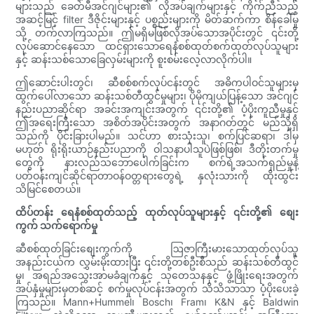
များသည် ခေတ်မီအင်ဂျင်များ၏ လိုအပ်ချက်များနှင့် ကိုက်ညီသည့်
အဆင့်မြင့် filter ဒီဇိုင်းများနှင့် ပစ္စည်းများကို မိတ်ဆက်ကာ စိန်ခေါ်မှု
သို့ တက်လာကြသည်။ ဤမရှိမဖြစ်လိုအပ်သောအပိုင်းတွင် ၎င်းတို့
လုပ်ဆောင်နေသော ထင်ရှားသောရေနံစစ်ထုတ်စက်ထုတ်လုပ်သူများ
နှင့် ဆန်းသစ်သောခြေလှမ်းများကို စူးစမ်းလေ့လာလိုက်ပါ။
ဤဆောင်းပါးတွင်၊ ဆီစစ်စက်လုပ်ငန်းတွင် အဓိကပါဝင်သူများမှ
ထွက်ပေါ်လာသော ဆန်းသစ်တီထွင်မှုများ၊ ပိုမိုကျယ်ပြန့်သော အင်ဂျင်
နည်းပညာဆိုင်ရာ အခင်းအကျင်းအတွက် ၎င်းတို့၏ ပံ့ပိုးကူညီမှုနှင့်
ဤအရေးကြီးသော အစိတ်အပိုင်းအတွက် အနာဂတ်တွင် မည်သို့ရှိ
သည်ကို ပိုင်းခြားပါမည်။ သင်ဟာ စားသုံးသူ၊ စက်ပြင်ဆရာ၊ ဒါမှ
မဟုတ် ရိုးရိုးယာဉ်နည်းပညာကို ဝါသနာပါသူပဲဖြစ်ဖြစ်၊ ဒီတိုးတက်မှု
တွေကို နားလည်သဘောပေါက်ခြင်းက စက်ရဲ့အသက်ရှည်မှုနဲ့
ပတ်ဝန်းကျင်ဆိုင်ရာတာဝန်ဝတ္တရားတွေရဲ့ နှလုံးသားကို ထိုးထွင်း
သိမြင်စေတယ်။
ထိပ်တန်း ရေနံစစ်ထုတ်သည့် ထုတ်လုပ်သူများနှင့် ၎င်းတို့၏ စျေး
ကွက် သက်ရောက်မှု
ဆီစစ်ထုတ်ခြင်းစျေးကွက်ကို ဩဇာကြီးမားသောထုတ်လုပ်သူ
အနည်းငယ်က လွှမ်းမိုးထားပြီး ၎င်းတို့တစ်ဦးစီသည် ဆန်းသစ်တီထွင်
မှု၊ အရည်အသွေးအာမခံချက်နှင့် သုတေသနနှင့် ဖွံ့ဖြိုးရေးအတွက်
အပ်နှံမှုများမှတစ်ဆင့် စက်မှုလုပ်ငန်းအတွက် သိသိသာသာ ပံ့ပိုးပေးခဲ့
ကြသည်။ Mann+Hummel၊ Bosch၊ Fram၊ K&N နှင့် Baldwin