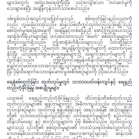
များအတွက် အထူးအရေးကြီးပြီး သင့်လျော်သော တပ်ဆင်မှုကို
သေချာစေပြီး အချိန်ကုန်သက်သာစေပါသည်။
ဒစ်ဂျစ်တယ်အသွင်ကူးပြောင်းမှုသည် စစ်ထုတ်ခြင်းနည်းပညာကို
လည်း လွှမ်းမိုးလာခဲ့သည်။ ဆန်းသစ်တီထွင်ထုတ်လုပ်သူအချို့သည်
စစ်ထုတ်မှုအခြေအနေကို အချိန်နှင့်တစ်ပြေးညီ စောင့်ကြည့်ပေးသည့်
အာရုံခံကိရိယာများဖြင့် တပ်ဆင်ထားသည့် "စမတ်" စစ်ထုတ်မှုများကို
တီထွင်လျက်ရှိသည်။ ဤအာရုံခံကိရိယာများသည် ပိတ်ဆို့ခြင်း၊
ဖိအားကွဲပြားမှုများ သို့မဟုတ် အပူချိန်ကွဲလွဲချက်များကို ထောက်လှမ်း
နိုင်ပြီး ယာဉ်ရောဂါရှာဖွေရေးစနစ်များသို့ အချက်အလက်များကို ပို့
လွှတ်နိုင်သည်။ ဤကြိုတင်ခန့်မှန်းထိန်းသိမ်းမှုစွမ်းရည်သည်
မျှော်လင့်မထားသောအင်ဂျင်ချို့ယွင်းမှုများကိုရှောင်ရှားရန်ကူညီပေး
ပြီး ပိုမိုထိရောက်သောဝန်ဆောင်မှုအစီအစဉ်များကို ပံ့ပိုးပေးပါသည်။
ရေနံစစ်ထုတ်ခြင်း ထုတ်လုပ်မှုတွင် သဘာဝပတ်ဝန်းကျင်နှင့် ရေရှည်
တည်တံ့ခိုင်မြဲမှု အစပျိုးမှုများ
ယခုအခါ ရေရှည်တည်တံ့ခိုင်မြဲမှုသည် ထိပ်တန်းဆီစစ်ထုတ်သည့်
ထုတ်လုပ်သူများ၏ ဗျူဟာများတွင် အဓိကကျပါသည်။ ထုတ်လုပ်မှု
လုပ်ငန်းစဉ်များ၊ ထုတ်ကုန် စွန့်ပစ်ခြင်းနှင့် အရင်းအမြစ် အသုံးချခြင်း
တို့၏ သဘာဝပတ်ဝန်းကျင်ဆိုင်ရာ သက်ရောက်မှုများကို စည်းကမ်း
ထိန်းသိမ်းရေး နှင့် စားသုံးသူများက ပိုမို စိစစ်ပါသည်။ ထုတ်လုပ်သူ
များသည် ၎င်းတို့၏ စစ်ထုတ်မှုများ၏ ဘဝသံသရာတစ်လျှောက်လုံး
ဂေဟစနစ်သဟဇာတဖြစ်သော အလေ့အကျင့်များနှင့် ဆန်းသစ်