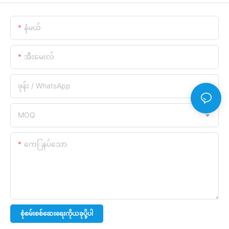
နံမယ်
အီးမေးလ်
ဖုန်း / WhatsApp
MOQ
ကေြနပ်သော
စုံစမ်းစစ်ဆေးရေးကိုယခုပို့ပါ