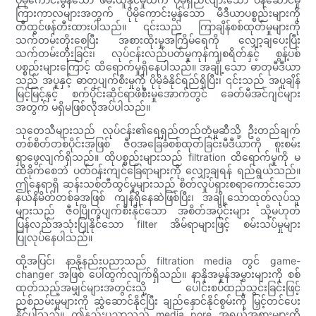
ကြားကာလများအတွက် ပိုမိုကောင်းမွန်သော မီဒီယာပစ္စည်းများကို
တီထွင်ဖန်တီးထားပါသည်။ ၎င်းသည် ကြာချိန်စစ်ထုတ်မှုများကို
သက်တမ်းတိုးစေပြီး အစားထိုးမှုအကြိမ်ရေကို လျှော့ချပေးပြီး
သက်တမ်းတိုးခြင်း၊ လုပ်ငန်းလည်ပတ်မှုကုန်ကျစရိတ်နှင့် စွန့်ပစ်
ပစ္စည်းများကြောင့် ထိရောက်မှုရှိနေပါသည်။ အချို့သော ဓာတုမီဒီယာ
သည် အပူနှင့် ဓာတုပျက်စီးမှုကို ပိုမိုခံနိုင်ရည်ရှိပြီး၊ ၎င်းသည် အပူချိန်
မြင့်မြင့်နှင့် စက်ပိုင်းဆိုင်ရာဖိစီးမှုအောက်တွင် ခေတ်မီအင်ဂျင်များ
အတွက် မရှိမဖြစ်လိုအပ်ပါသည်။
သုတေသီများသည် လုပ်ငန်း၏ရေရှည်တည်တံ့မှုဆီသို့ ဦးတည်ချက်
တစ်စိတ်တစ်ပိုင်းအဖြစ် ဇီဝအခြေခံစစ်ထုတ်ခြင်းမီဒီယာကို စူးစမ်း
ရှာဖွေလျက်ရှိသည်။ ထိုပစ္စည်းများသည် filtration ထိရောက်မှုကို မ
ထိခိုက်စေဘဲ ပတ်ဝန်းကျင်ခြေရာများကို လျှော့ချရန် ရည်ရွယ်သည်။
ဤနေရာရှိ ဆန်းသစ်တီထွင်မှုများသည် စိတ်လှုပ်ရှားစရာကောင်းသော
နယ်နိမိတ်တစ်ခုအဖြစ် ကျန်ရှိနေဆဲဖြစ်ပြီး၊ အချို့သောထုတ်လုပ်သူ
များသည် ဇီဝပြိုကွဲပျက်စီးနိုင်သော အစိတ်အပိုင်းများ သို့မဟုတ်
ပြန်လည်အသုံးပြုနိုင်သော filter အိမ်ရာများဖြင့် စမ်းသပ်မှုများ
ပြုလုပ်နေပါသည်။
ထို့အပြင်၊ နာနိုနည်းပညာသည် filtration media တွင် game-
changer အဖြစ် ပေါ်ထွက်လျက်ရှိသည်။ နာနိုအမှုန်အမွှားများကို စစ်
ထုတ်သည့်အမျှင်များအတွင်းသို့ ပေါင်းစပ်ထည့်သွင်းခြင်းဖြင့်
ညစ်ညမ်းမှုများကို ဆွဲဆောင်နိုင်ပြီး ချည်နှောင်နိုင်စွမ်းကို မြှင့်တင်ပေး
နိုင်ပါသည်။ ဤနည်းပညာသည် media pore အရွယ်အစားများကို