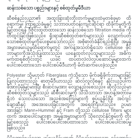
ဆန်းသစ်သော ပစ္စည်းများနှင့် စစ်ထုတ်မှုမီဒီယာ
ဆီစစ်နည်းပညာ၏ အထူးခြားဆုံးတိုးတက်မှုများထဲမှတစ်ခုမှာ ထိ
ရောက်မှု၊ ကြာရှည်ခံမှုနှင့် သဘာဝပတ်ဝန်းကျင်ဆိုင်ရာ ထိခိုက်မှုတို့ကို
မြှင့်တင်ရန် ဒီဇိုင်းထုတ်ထားသော ဆန်းသစ်သော filtration media ကို
တီထွင်ခြင်းဖြစ်သည်။ ရိုးရာဆီစစ်ထုတ်စက်များသည် လျောက်ပတ်
သောစစ်ထုတ်မှုကိုပေးစွမ်းသော်လည်း အစိုဓာတ်ခံနိုင်ရည်ရှိပြီး အမှုန်
အမွှားဖမ်းယူမှုထိရောက်မှုတွင် အကန့်အသတ်ရှိသော cellulose ဖိုင်
ဘာများကိုအသုံးပြုထားသည်။ ယနေ့ထုတ်လုပ်သူများသည် အဓိက
မက်ထရစ်တိုင်းတွင် ယခင် ထပ်တလဲလဲလုပ်ဆောင်မှုများထက်
ပေါင်းစပ်ထားသော ပေါင်းစပ်မီဒီယာကို မိတ်ဆက်ပေးခဲ့သည်။
Polyester သို့မဟုတ် Fiberglass ကဲ့သို့သော မိုက်ခရိုဖိုက်ဘာများဖြင့်
ပြုလုပ်ထားသည့် ဓာတုမီဒီယာသည် ဆဲလ်လူလိုစနှင့် နှိုင်းယှဉ်ပါက
ဖိအားပိုမိုမြင့်မားပြီး စီးဆင်းမှုအား လျော့နည်းစေသည်။ ဆိုလိုသည်မှာ
ဆီစစ်ထုတ်သူများသည် ဆီစီးဆင်းမှုကို သိသိသာသာ အဟန့်အတားမ
ရှိဘဲ သေးငယ်သော အညစ်အကြေးများကို စုပ်ယူနိုင်ပြီး အင်ဂျင်
ချောဆီနှင့် အအေးပေးခြင်းအတွက် အရေးကြီးပါသည်။ ဥပမာ
အားဖြင့်၊ Mann+Hummel နှင့် Fram တို့သည် cellulose filters များ
ထက် အဆပေါင်းများစွာ အမှုန်အမွှားများကို သိုလှောင်နိုင်စွမ်းကို တိုး
မြင့်စေသည့် ပေါင်းစပ်ပေါင်းစပ်ထားသော ပေါင်းစပ်ပေါင်းစပ်မှု
ဖြစ်သည်။
ပိုမိုကောင်းမွန်သော ဖမ်းယူနိုင်မှုထက် ပိုမိုရှည်လျားသော ဝန်ဆောင်မှု