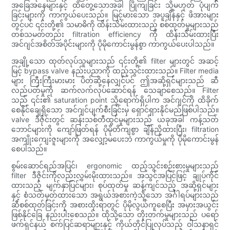
အခြေအနေများနှင့် ထိတွေ့သောအခါ ပြိုကျခြင်း သို့မဟုတ် ပုံပျက်
ခြင်းများကို ကာကွယ်ပေးသည်။ မြင့်မားသော အပူချိန်နှင့် ဖိအားများ
တွင်ပင် ၎င်းတို့၏ သမာဓိကို ထိန်းသိမ်းထားသည့် စစ်ထုတ်မှုများသည်
တစ်သမတ်တည်း filtration efficiency ကို ထိန်းသိမ်းထားပြီး
အင်ဂျင်အစိတ်အပိုင်းများကို ပိုမိုကောင်းမွန်စွာ ကာကွယ်ပေးပါသည်။
အချို့သော ထုတ်လုပ်သူများသည် ၎င်းတို့၏ filter များတွင် အဆင့်
မြင့် bypass valve နည်းပညာကို ထည့်သွင်းထားသည်။ Filter media
များ ကြီးကြီးမားမား ပိတ်ဆို့နေလျှင်ပင် ဤအဆို့ရှင်များသည် ဆီ
လည်ပတ်မှုကို ဆက်လက်လုပ်ဆောင်ရန် သေချာစေသည်။ Filter
သည် ၎င်း၏ saturation point သို့ရောက်ရှိပါက အင်ဂျင်ကို ထိခိုက်
စေနိုင်ချေရှိသော အင်ဂျင်ပျက်စီးခြင်းမှ ရှောင်ရှားနိုင်မည်ဖြစ်ပါသည်။
valve ဒီဇိုင်းတွင် ဆန်းသစ်တီထွင်မှုများသည် ယခုအခါ ကန့်သတ်
ဘောင်များကို ကျော်ဖြတ်ရန် ပိုမိုတိကျစွာ ချိန်ညှိထားပြီး၊ filtration
အကျိုးကျေးဇူးများကို အလျှော့မပေးဘဲ ကာကွယ်မှုကို ပိုမိုကောင်းမွန်
စေပါသည်။
စွမ်းဆောင်ရည်အပြင်၊ ergonomic ထည့်သွင်းစဉ်းစားမှုများသည်
filter ဒီဇိုင်းကိုလည်းလွှမ်းမိုးထားသည်။ အသွင်အပြင်ဖြင့် ချုပ်ကိုင်
ထားသည့် မျက်နှာပြင်များ၊ စုပ်ထုတ်မှု ဆန့်ကျင်သည့် အဆို့ရှင်များ
နှင့် စံသတ်မှတ်ထားသော အရွယ်အစားကဲ့သို့သော အင်္ဂါရပ်များသည်
ဆီစစ်ထုတ်ခြင်းကို အစားထိုးရာတွင် ပိုမိုလွယ်ကူစေပြီး အမှားအယွင်း
ဖြစ်နိုင်ခြေ နည်းပါးစေသည်။ ထိုသို့သော တိုးတက်မှုများသည် ပရော်
ဖက်ရှင်နယ် စက်ပြင်ဆရာများနှင့် ကိုယ်တိုင်ပြုလုပ်သည့် ဝါသနာရှင်