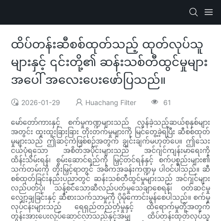
ထိပ်တန်းဆီစစ်ထုတ်သည့် ထုတ်လုပ်သူ
များနှင့် ၎င်းတို့၏ ဆန်းသစ်တီထွင်မှုများ
အပေါ် အလေးပေးဖော်ပြသည်။
2026-01-29
Huachang Filter
61
မော်တော်ကားနှင့် စက်မှုကဏ္ဍများသည် လွန်ခဲ့သည့်ဆယ်စုနှစ်များ
အတွင်း ထူးထူးခြားခြား တိုးတက်မှုများကို မြင်တွေ့ခဲ့ရပြီး ဆီစစ်ထုတ်
မှုများသည် ဤဆင့်ကဲဖြစ်စဉ်အတွက် ချွင်းချက်မဟုတ်ပေ။ ဤသေး
ငယ်ပုံရသော အစိတ်အပိုင်းများသည် အင်ဂျင်ကျန်းမာရေးကို
ထိန်းသိမ်းရန်၊ စွမ်းဆောင်ရည်ကို မြှင့်တင်ရန်နှင့် စက်ပစ္စည်းများ၏
သက်တမ်းကို တိုးမြှင့်ရာတွင် အဓိကအခန်းကဏ္ဍမှ ပါဝင်ပါသည်။ ဆီ
စစ်ထုတ်ခြင်းနည်းပညာတွင် ဆန်းသစ်တီထွင်မှုများသည် အင်ဂျင်များ
လည်ပတ်ပုံ၊ သန့်စင်သောဆီလည်ပတ်မှုသေချာစေရန်၊ ဝတ်ဆင်မှု
လျှော့ချခြင်းနှင့် ဆီစားသက်သာမှုကို ပိုမိုကောင်းမွန်စေပါသည်။ စက်မှု
လုပ်ငန်းများသည် ရေရှည်တည်တံ့မှုနှင့် ထိရောက်မှုတို့အတွက်
တွန်းအားပေးလုပ်ဆောင်လာသည်နှင့်အမျှ ထိပ်တန်းထုတ်လုပ်သူ