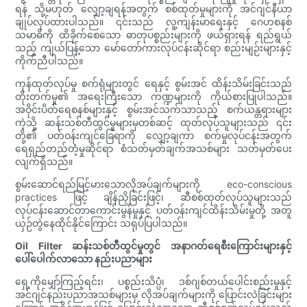
ရန် သို့မဟုတ် လျှော့ချရန်အတွက် စစ်ထုတ်မှုများကို အင်ဂျင်နီယာ
ချုပ်လုပ်ထားပါသည်။ ၎င်းသည် လူ့ကျန်းမာရေးနှင့် ဂေဟစနစ်
သမာဓိကို ထိခိုက်စေသော ဓာတုပစ္စည်းများကို ဖယ်ရှားရန် ရည်ရွယ်
သည့် ကျယ်ပြန့်သော မော်တော်ကားလုပ်ငန်းဆိုင်ရာ စည်းမျဉ်းများနှင့်
ကိုက်ညီပါသည်။
ကုန်ထုတ်လုပ်မှု စက်ရုံများတွင် ရေနှင့် စွမ်းအင် ထိန်းသိမ်းခြင်းသည်
တိုးတက်မှု၏ အရေးကြီးသော ကဏ္ဍများကို ကိုယ်စားပြုပါသည်။
အဝိုင်းပိတ်ရေစနစ်များနှင့် စွမ်းအင်သက်သာသည့် စက်ယန္တရားများ
ကဲ့သို့ ဆန်းသစ်တီထွင်မှုများမှတစ်ဆင့် ထုတ်လုပ်သူများသည် ၎င်း
တို့၏ ပတ်ဝန်းကျင်ခြေရာကို လျှော့ချကာ စက်မှုလုပ်ငန်းအတွက်
ရေရှည်တည်တံ့မှုဆိုင်ရာ စံသတ်မှတ်ချက်အသစ်များ သတ်မှတ်ပေး
လျက်ရှိသည်။
စွမ်းဆောင်ရည်မြင့်မားသောလိုအပ်ချက်များကို eco-conscious
practices ဖြင့် ချိန်ညှိခြင်းဖြင့်၊ ဆီစစ်ထုတ်လုပ်သူများသည်
လုပ်ငန်းဆောင်တာကောင်းမွန်မှုနှင့် ပတ်ဝန်းကျင်ထိန်းသိမ်းမှုတို့ အတူ
ယှဉ်တွဲနေထိုင်နိုင်ကြောင်း သရုပ်ပြပါသည်။
Oil Filter ဆန်းသစ်တီထွင်မှုတွင် အနာဂတ်ရေစီးကြောင်းများနှင့်
ပေါ်ပေါက်လာသော နည်းပညာများ
ရှေ့ကိုမျှော်ကြည့်ရင်း၊ ပစ္စည်းသိပ္ပံ၊ ဒစ်ဂျစ်တယ်ပေါင်းစည်းမှုနှင့်
အင်ဂျင်နည်းပညာအသစ်များမှ လိုအပ်ချက်များကို ပြောင်းလဲခြင်းများ