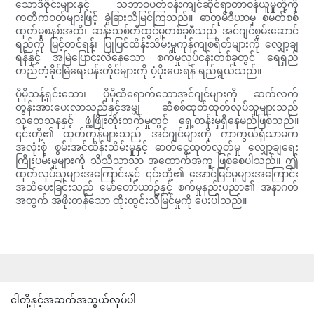
သောဒီဇိုင်းများနှင့် သဘာဝပတ်ဝန်းကျင်ဆိုင်ရာတာဝန်ယူမှုတို့ကို
ကတိကဝတ်များဖြင့် ခွဲခြားသိမြင်ကြသည်။ ဓာတုမီဒီယာမှ စမတ်စစ်
ထုတ်မှုစနစ်အထိ၊ ဆန်းသစ်တီထွင်မှုတစ်ခုစီသည် အင်ဂျင်စွမ်းဆောင်
ရည်ကို မြှင့်တင်ရန်၊ ပြုပြင်ထိန်းသိမ်းမှုကုန်ကျစရိတ်များကို လျှော့ချ
ရန်နှင့် အမြဲပြောင်းလဲနေသော စက်မှုလုပ်ငန်းတစ်ခုတွင် ရေရှည်
တည်တံ့ခိုင်မြဲရေးပန်းတိုင်များကို ပံ့ပိုးပေးရန် ရည်ရွယ်သည်။
ပိုမိုသန့်ရှင်းသော၊ ပိုမိုထိရောက်သောအင်ဂျင်များကို ဆက်လက်
တွန်းအားပေးလာသည်နှင့်အမျှ ဆီစစ်ထုတ်ထုတ်လုပ်သူများသည်
သုတေသနနှင့် ဖွံ့ဖြိုးတိုးတက်မှုတွင် ရှေ့တန်းမှရှိနေမည်ဖြစ်သည်။
၎င်းတို့၏ ထုတ်ကုန်များသည် အင်ဂျင်များကို ကာကွယ်ရုံသာမက
အလုံးစုံ စွမ်းအင်ထိန်းသိမ်းမှုနှင့် ဓာတ်ငွေ့ထုတ်လွှတ်မှု လျှော့ချရေး
ကြိုးပမ်းမှုများကို သိသိသာသာ အထောက်အကူ ဖြစ်စေပါသည်။ ဤ
ထုတ်လုပ်သူများအကြောင်းနှင့် ၎င်းတို့၏ အောင်မြင်မှုများအကြောင်း
အသိပေးခြင်းသည် မော်တော်ယာဥ်နှင့် စက်မှုနည်းပညာ၏ အနာဂတ်
အတွက် အဖိုးတန်သော ထိုးထွင်းသိမြင်မှုကို ပေးပါသည်။
ငါတို့နှင့်အဆက်အသွယ်လုပ်ပါ