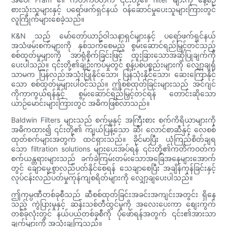
စားသုံးသူများနှင့် ပရော်ဖက်ရှင်နယ် ဝန်ဆောင်မှုပေးသူများကြားတွင်
လူကြိုက်များစေခဲ့သည်။
K&N သည် မော်တော်ယာဥ်ဝါသနာရှင်များနှင့် ပရော်ဖက်ရှင်နယ်
အသံဖမ်းစက်များကို နှစ်သက်စေမည့် စွမ်းဆောင်ရည်မြှင့်တင်သည့်
စစ်ထုတ်မှုများကို အာရုံစိုက်ခြင်းဖြင့် ထူးခြားသောအဆိုပြုချက်ကို
ပေးပါသည်။ ၎င်းတို့၏ချဉ်းကပ်မှုတွင် စွန့်ပစ်ပစ္စည်းများကို လျှော့ချရုံ
သာမက ပြန်လည်အသုံးပြုနိုင်သော၊ ပြန်သုံးနိုင်သော၊ ဆေးကြောနိုင်
သော စစ်ထုတ်မှုများပါ၀င်သည်။ ဤစစ်ထုတ်ခြင်းများသည် အင်ဂျင်
ကိုကာကွယ်ရန်နှင့် စွမ်းဆောင်ရည်မြှင့်တင်ရန် တောင်းဆိုသော
ယာဉ်မောင်းများကြားတွင် အဓိကဖြစ်လာသည်။
Baldwin Filters များသည် စက်မှုနှင့် အကြီးစား စက်ကိရိယာများကို
အဓိကထား၍ ၎င်းတို့၏ ကျယ်ပြန့်သော ဆီ၊ လောင်စာဆီနှင့် လေစစ်
ထုတ်စက်များအတွက် ထင်ရှားသည်။ ခိုင်မာပြီး ယုံကြည်စိတ်ချရ
သော filtration solutions များပေးအပ်ရန် ၎င်းတို့၏ကတိကဝတ်က
စက်ယန္တရားများသည် ခက်ခဲကြမ်းတမ်းသောအခြေအနေများအောက်
တွင် ချောမွေ့စွာလည်ပတ်နိုင်စေရန် သေချာစေပြီး အချိန်ကုန်ခြင်းနှင့်
လုပ်ငန်းလည်ပတ်မှုကုန်ကျစရိတ်များကို လျှော့ချပေးပါသည်။
ဤကုမ္ပဏီတစ်ခုစီသည် ဆီစစ်ထုတ်ခြင်းအခင်းအကျင်းအတွင်း ရှိနေ
သည့် ကွဲပြားမှုနှင့် ဆန်းသစ်တီထွင်မှုကို အလေးပေးကာ စျေးကွက်
တစ်ခုလုံးတွင် နယ်ပယ်တစ်ခုစီကို ပုံဖော်ရန်အတွက် ၎င်း၏အားသာ
ချက်များကို အသုံးချကြသည်။