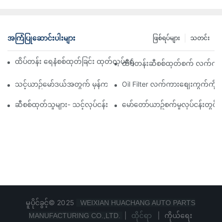
အကြံပြုဆောင်းပါးများ
ဖြစ်ရပ်များ
သတင်း
ထိပ်တန်း ရေနံစစ်ထုတ်ခြင်း ထုတ်လုပ်ရေးကုမ္ပဏီများ- ပြည့်စုံသော ခြုံင
ထိပ်တန်းဆီစစ်ထုတ်စက် လက်ကားဖ
သင့်ယာဉ်မော်ဒယ်အတွက် မှန်ကန်သော ဆီစစ်ထုတ်စက်ကို ရွေးချယ်ခြင်း
Oil Filter လက်ကားစျေးကွက်ကို လမ
ဆီစစ်ထုတ်သူများ- သင့်လုပ်ငန်းအတွက် အရည်အသွေးပြည့်မီသော ထုတ်ကု
မော်တော်ယာဥ်စက်မှုလုပ်ငန်းတွင် 
မူပိုင်ခွင့်© 2025
WEIXIAN HUACHANG AUTO PARTS
|
ထိုင်ရာ
|
ကိုယ်ရေး
MANUFACTURING CO.,LTD.