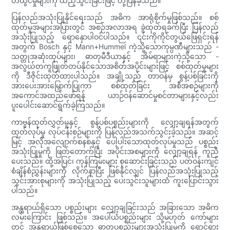
တီထွင်မှုများကို ထည့်သွင်းခြင်းဖြင့် တုံ့ပြန်ခဲ့သည်။
ပြန်လည်အသုံးပြုနိုင်ရေးသည် အဓိက အာရုံစိုက်မှုဖြစ်သည်။ စစ်
ထုတ်မှုအများအပြားတွင် အစဉ်အလာအရ ခွဲထုတ်ရခက်ပြီး ပြန်လည်
အသုံးပြုသည့် ရောနှောပါဝင်ပါသည်။ ၎င်းကိုကိုင်တွယ်ဖြေရှင်းရန်
အတွက် Bosch နှင့် Mann+Hummel ကဲ့သို့သောကုမ္ပဏီများသည် -
သတ္တုအဆုံးထုပ်များ၊ ဓာတုမီဒီယာနှင့် အိမ်ရာများကဲ့သို့သော -
အလွယ်တကူဖြုတ်တပ်နိုင်သောအစိတ်အပိုင်းများဖြင့် စစ်ထုတ်မှုများ
ကို ဒီဇိုင်းထုတ်ထားပါသည်။ အချို့သည် တာဝန်မှ စွန့်ပစ်ခြင်းကို
အားပေးအားမြှောက်ပြုကာ စစ်ထုတ်ခြင်း အစီအစဉ်များကို
အကောင်အထည်ဖော်ရန် ယာဉ်ဝန်ဆောင်မှုစင်တာများနှင့်လည်း
ပူးပေါင်းဆောင်ရွက်ခဲ့ကြသည်။
ကာဗွန်ထုတ်လွှတ်မှုနှင့် စွန့်ပစ်ပစ္စည်းများကို လျှော့ချရန်အတွက်
ထုတ်လုပ်မှု လုပ်ငန်းစဉ်များကို ပြန်လည်အသက်သွင်းခဲ့သည်။ အဆင့်
မြင့် အလိုအလျောက်စနစ်နှင့် ပေါ့ပါးသောထုတ်လုပ်မှုသည် ပစ္စည်း
အသုံးပြုမှုကို ဖြတ်တောက်ပြီး အပိုင်းအစများကို လျှော့ချရန် ကူညီ
ပေးသည်။ ထို့အပြင်၊ ကုန်ကြမ်းများ စုဆောင်းခြင်းသည် ပတ်ဝန်းကျင်
စံချိန်စံညွှန်းများကို လိုက်နာပြီး ဖြစ်နိုင်လျှင် ပြန်လည်အသုံးပြုသည့်
သွင်းအားစုများကို အသုံးပြုသည့် ပေးသွင်းသူများထံ ကူးပြောင်းသွား
ပါသည်။
အန္တရာယ်ရှိသော ပစ္စည်းများ လျှော့ချခြင်းသည် အခြားသော အဓိက
လမ်းကြောင်း ဖြစ်သည်။ အပေါ်ယံပစ္စည်းများ သို့မဟုတ် ကော်များ
တွင် အန္တရာယ်ဖြစ်စေသော ဓာတုပစ္စည်းများအသုံးပြုမှုကို ရှောင်ရှား