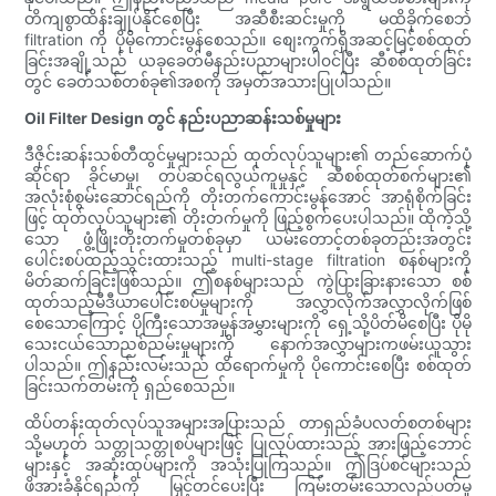
တိကျစွာထိန်းချုပ်နိုင်စေပြီး အဆီစီးဆင်းမှုကို မထိခိုက်စေဘဲ
filtration ကို ပိုမိုကောင်းမွန်စေသည်။ စျေးကွက်ရှိအဆင့်မြင့်စစ်ထုတ်
ခြင်းအချို့သည် ယခုခေတ်မီနည်းပညာများပါ၀င်ပြီး ဆီစစ်ထုတ်ခြင်း
တွင် ခေတ်သစ်တစ်ခု၏အစကို အမှတ်အသားပြုပါသည်။
Oil Filter Design တွင် နည်းပညာဆန်းသစ်မှုများ
ဒီဇိုင်းဆန်းသစ်တီထွင်မှုများသည် ထုတ်လုပ်သူများ၏ တည်ဆောက်ပုံ
ဆိုင်ရာ ခိုင်မာမှု၊ တပ်ဆင်ရလွယ်ကူမှုနှင့် ဆီစစ်ထုတ်စက်များ၏
အလုံးစုံစွမ်းဆောင်ရည်ကို တိုးတက်ကောင်းမွန်အောင် အာရုံစိုက်ခြင်း
ဖြင့် ထုတ်လုပ်သူများ၏ တိုးတက်မှုကို ဖြည့်စွက်ပေးပါသည်။ ထိုကဲ့သို့
သော ဖွံ့ဖြိုးတိုးတက်မှုတစ်ခုမှာ ယမ်းတောင့်တစ်ခုတည်းအတွင်း
ပေါင်းစပ်ထည့်သွင်းထားသည့် multi-stage filtration စနစ်များကို
မိတ်ဆက်ခြင်းဖြစ်သည်။ ဤစနစ်များသည် ကွဲပြားခြားနားသော စစ်
ထုတ်သည့်မီဒီယာပေါင်းစပ်မှုများကို အလွှာလိုက်အလွှာလိုက်ဖြစ်
စေသောကြောင့် ပိုကြီးသောအမှုန်အမွှားများကို ရှေ့သို့ပိတ်မိစေပြီး ပိုမို
သေးငယ်သောညစ်ညမ်းမှုများကို နောက်အလွှာများကဖမ်းယူသွား
ပါသည်။ ဤနည်းလမ်းသည် ထိရောက်မှုကို ပိုကောင်းစေပြီး စစ်ထုတ်
ခြင်းသက်တမ်းကို ရှည်စေသည်။
ထိပ်တန်းထုတ်လုပ်သူအများအပြားသည် တာရှည်ခံပလတ်စတစ်များ
သို့မဟုတ် သတ္တုသတ္တုစပ်များဖြင့် ပြုလုပ်ထားသည့် အားဖြည့်ဘောင်
များနှင့် အဆုံးထုပ်များကို အသုံးပြုကြသည်။ ဤဒြပ်စင်များသည်
ဖိအားခံနိုင်ရည်ကို မြှင့်တင်ပေးပြီး ကြမ်းတမ်းသောလည်ပတ်မှု