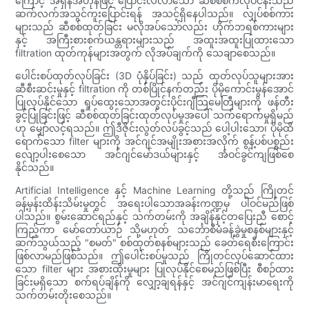
ကြောင့် အရှိန်အဟုန်ဖြင့် ပြောင်းလဲလာသော ဆီစစ်စက်လုပ်ငန်းသည်
ဆက်လက်အသွင်ကူးပြောင်းရန် အသင့်ရှိနေပါသည်။ လျှပ်စစ်ကား
များသည် ဆီစစ်ထုတ်ခြင်း မလိုအပ်သော်လည်း ဟိုက်ဘရစ်ကားများ
နှင့် အကြီးစားစက်ယန္တရားများသည် အထူးအထူးပြုထားသော
filtration ထုတ်ကုန်များအတွက် လိုအပ်ချက်ကို သေချာစေသည်။
ပေါင်းစပ်ထုတ်လုပ်ခြင်း (3D ပုံနှိပ်ခြင်း) သည် ထုတ်လုပ်သူများအား
ဆီစီးဆင်းမှုနှင့် filtration ကို တစ်ပြိုင်နက်တည်း ပိုမိုကောင်းမွန်အောင်
ပြုလုပ်နိုင်သော ရှုပ်ထွေးသောအတွင်းပိုင်းဂျီသြမေတြီများကို ဖန်တီး
ခွင့်ပြုခြင်းဖြင့် ဆီစစ်ထုတ်ခြင်းထုတ်လုပ်မှုအပေါ် သက်ရောက်မှုရှိမည်
ဟု မျှော်လင့်ရသည်။ ဤဒီဇိုင်းလွတ်လပ်ခွင့်သည် ပေါ့ပါးသော၊ ပိုမိုထိ
ရောက်သော filter များကို အင်ဂျင်အမျိုးအစားအလိုက် စွန့်ပစ်ပစ္စည်း
လျော့ပါးစေသော အင်ဂျင်မော်ဒယ်များနှင့် အံဝင်ခွင်ကျဖြစ်စေ
နိုင်သည်။
Artificial Intelligence နှင့် Machine Learning တို့သည် ကြိုတင်
ခန့်မှန်းထိန်းသိမ်းမှုတွင် အရေးပါသောအခန်းကဏ္ဍမှ ပါဝင်မည်ဖြစ်
ပါသည်။ စွမ်းဆောင်ရည်နှင့် သက်တမ်းကို အချိန်နှင့်တပြေးညီ စောင့်
ကြည့်ကာ မော်တော်ယာဉ် သို့မဟုတ် သင်္ဘောစီမံခန့်ခွဲမှုစနစ်များနှင့်
ဆက်သွယ်သည့် "စမတ်" စစ်ထုတ်စနစ်များသည် ခေတ်ရေစီးကြောင်း
ဖြစ်လာမည်ဖြစ်သည်။ ဤပေါင်းစပ်မှုသည် ကြိုတင်လုပ်ဆောင်ထား
သော filter များ အစားထိုးမှုများ ပြုလုပ်နိုင်စေမည်ဖြစ်ပြီး စီစဉ်ထား
ခြင်းမရှိသော စက်ရပ်ချိန်ကို လျှော့ချရန်နှင့် အင်ဂျင်ကျန်းမာရေးကို
သက်တမ်းတိုးစေသည်။