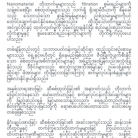
Nanomaterial တိုးတက်မှုများသည် filtration စွမ်းရည်များကို
သန့်စင်စေပြီး၊ စစ်ထုတ်မှုများသည် လက်ရှိ ရိုးရာမီဒီယာကို စိန်ခေါ်
သည့် သေးငယ်သော နာနိုအမှုန်များနှင့် ညစ်ညမ်းမှုများကိုပင်
ထောင်ချောက်ဆင်နိုင်စေမည်ဖြစ်သည်။ ထိုသို့သောတိကျမှုသည်
အင်ဂျင်ဝိုင်နှင့် ထုတ်လွှတ်မှုကို ပိုမိုလျှော့ချနိုင်ပြီး စည်းမျဉ်းစည်းကမ်း
လိုက်နာမှုနှင့် စွမ်းဆောင်ရည်ပန်းတိုင်များကို တိုက်ရိုက်ပံ့ပိုးပေး
ပါသည်။
တစ်ချိန်တည်းတွင် သဘာဝပတ်ဝန်းကျင်ဆိုင်ရာ ထည့်သွင်းစဉ်းစားမှု
များသည် ရှေ့နှင့်ဗဟိုတွင် ရှိနေမည်ဖြစ်သည်။ ဇီဝပြိုကွဲပျက်စီးနိုင်
သော စစ်ထုတ်မှုအစိတ်အပိုင်းများနှင့် အပြည့်အဝပြန်လည်အသုံးပြု
နိုင်သည့် ဒီဇိုင်းများသည် စားသုံးသူအသိအမြင်နှင့် ဥပဒေပြုရေး
ဆိုင်ရာ ဖိအားများ တိုးမြင့်လာခြင်းကြောင့် စက်မှုလုပ်ငန်းစံနှုန်းများ
ဖြစ်လာနိုင်ဖွယ်ရှိသည်။
အနှစ်သာရအားဖြင့်၊ ဆီစစ်ထုတ်ခြင်း၏ အနာဂတ်သည် တိုးတက်
ပြောင်းလဲနေသော မော်တော်ယာဥ်နှင့် စက်မှုလုပ်ငန်းလိုအပ်ချက်များ
ကို ဖြည့်ဆည်းရန် မြင့်မားသောနည်းပညာ၊ ရေရှည်တည်တံ့မှုနှင့်
စိတ်ကြိုက်ပြုလုပ်ခြင်းတို့ကို ရောစပ်ပေါင်းစပ်ထားသော ပေါင်းစပ်မှု
တစ်ခုဖြစ်သည်။
နိဂုံးချုပ်အားဖြင့်၊ ဆီစစ်ထုတ်ခြင်း၏ အခင်းအကျင်းသည် ဆန်းသစ်
တီထွင်မှုနှင့် တက်ကြွသောတိုးတက်မှုများဖြင့် ကြွယ်ဝသည်။
ထိပ်တန်းကုမ္ပဏီများသည် ရုပ်ပိုင်းဆိုင်ရာတိုးတက်မှုများ၊ သန့်စင်