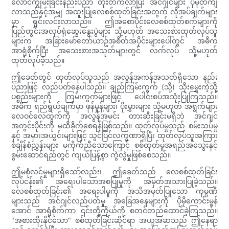
လောင်ကျွမ်းခြင်းနည်းပညာ တိုးတက်လာပြီး အင်ဂျင်များ ပိုမိုတိကျ
လာသည်နှင့်အမျှ အထူးပြုလေစစ်ထုတ်ခြင်းအတွက် လိုအပ်ချက်များ
မှာ ရှင်းလင်းလာသည်။ ဤအစောပိုင်းလေစစ်ထုတ်စက်များကို
ပြည်တွင်းအလုပ်ရုံဆွေးနွေးပွဲများ သို့မဟုတ် အသေးစားထုတ်လုပ်သူ
များက အခြားမော်တော်ယာဥ်အစိတ်အပိုင်းများပေါ်တွင် အဓိက
အာရုံစိုက်ပြီး အသေးစားအသုတ်များတွင် လက်လုပ် သို့မဟုတ်
ထုတ်လုပ်ခဲ့သည်။
ဤခေတ်တွင် ထုတ်လုပ်သူသည် အလွန်အကန့်အသတ်ရှိသော နည်း
ပညာဖြင့် လည်ပတ်နေပါသည်။ ချည်ကြမ်းကွက် (သို့) သိုးမွှေးကဲ့သို့
ပစ္စည်းများကို ကြမ်းကွက်များဖြင့် ပေါင်းစပ်အသုံးပြုကြသည်။
အဓိက ရည်ရွယ်ချက်မှာ ဖုန်မှုန့်များ၊ ပိုးမွှားများ သို့မဟုတ် အရွက်များ
လေဝင်လေထွက်ကို အလွန်အမင်း တားဆီးခြင်းမရှိဘဲ အင်ဂျင်
အတွင်းပိုင်းကို မထိခိုက်စေရန်ဖြစ်သည်။ ထုတ်လုပ်မှုသည် စမ်းသပ်မှု
နှင့် အမှားအယွင်းများဖြင့် သွင်ပြင်လက္ခဏာရှိပြီး ထုတ်လုပ်သူအကြား
စံချိန်စံညွှန်းများ မကိုက်ညီသောကြောင့် စစ်ထုတ်မှုအရည်အသွေးနှင့်
စွမ်းဆောင်ရည်တွင် ကျယ်ပြန့်စွာ ကွဲလွဲမှုဖြစ်စေသည်။
ဤမစုံလင်မှုများရှိသော်လည်း၊ ဤခေတ်သည် လေစစ်ထုတ်ခြင်း
လုပ်ငန်း၏ အရေးပါသောအစပြုမှုကို အမှတ်အသားပြုခဲ့သည်။
လေစစ်ထုတ်ခြင်း၏ အရေးပါမှုကို အသိအမှတ်ပြုသော ကုမ္ပဏီ
များသည် အင်ဂျင်လည်ပတ်မှု အခြေအနေများကို ပိုမိုကောင်းမွန်
အောင် အာရုံစိုက်ကာ ၎င်းတို့ကိုယ်ကို စတင်တည်ထောင်ခဲ့ကြသည်။
"အစားထိုးနိုင်သော" စစ်ထုတ်ခြင်းဆိုင်ရာ အယူအဆသည် ဤနေရာ