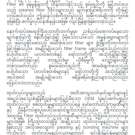
Filter ၏ ဖုန်မှုန့်များကို ထိန်းထားနိုင်သည့် စွမ်းရည်ကို မြှင့်တင်ပေး
သည့် pleated filter ဒီဇိုင်းများသည် မျက်နှာပြင်ဧရိယာကို တိုးမြင့်
လာစေပါသည်။ ဤဆန်းသစ်တီထွင်မှုသည် အဓိကအချိုးအကွေ့တစ်
ခုဖြစ်ပြီး စက်မှုလုပ်ငန်းစံနှုန်းအဖြစ် လျင်မြန်စွာဖြစ်လာခဲ့သည်။
နောက်ထပ်အရေးကြီးသောတိုးတက်မှုမှာ ညစ်ညမ်းစေးကပ်နေသော
မျက်နှာပြင်ကို ဖန်တီးခြင်းဖြင့် ပိုမိုသေးငယ်သော အမှုန်အမွှားများကို
ပင် ဖမ်းယူနိုင်စေသည့် အဆီဖုံးသော filter များ ဖွံ့ဖြိုးတိုးတက်လာ
ခြင်းဖြစ်သည်။ အမျိုးမျိုးသော filter frame ပစ္စည်းများသည်လည်း
ပေါ့ပါးသော ပလတ်စတစ်နှင့် ရော်ဘာတို့ကို အသုံးပြုခြင်းဖြင့်
တံဆိပ်ခတ်ခြင်းနှင့် တာရှည်ခံမှု၊ ယိုစိမ့်မှုကို လျှော့ချပေးပြီး
တစ်သမတ်တည်း စွမ်းဆောင်ရည်ကို အာမခံချက်ပေးသည့်
ပေါ့ပါးသော ပလတ်စတစ်များနှင့် ရော်ဘာတို့ကို အသုံးပြုခြင်း
အပါအဝင် အမျိုးမျိုးသော ဖရိန်ဖရိမ်ပစ္စည်းများသည်လည်း
ပြောင်းလဲလာသည်။
ထုတ်လုပ်သူများသည် အတိအကျသတ်မှတ်ချက်များနှင့်
အရည်အသွေးစံချိန်စံညွှန်းများပြည့်မီသော OEM (မူရင်းစက်ပစ္စည်း
ထုတ်လုပ်သူ) စစ်ထုတ်မှုများထုတ်လုပ်ရန် မော်တော်ယာဥ်ကုမ္ပဏီများ
နှင့် ပိုမိုနီးကပ်စွာပူးပေါင်းဆောင်ရွက်လာကြသည်။ ဤကာလတွင်
အထူးပြု Filter ထုတ်လုပ်သည့်ကုမ္ပဏီများသည် ကွဲပြားသောလုပ်ငန်း
များအဖြစ် ကြီးထွားလာခဲ့ပြီး အချို့သော ထုတ်လုပ်မှုနည်းပညာများ
ဖြစ်သည့် အလိုအလျောက် pleating နှင့် bonding machine များ
ကဲ့သို့သော ထုတ်လုပ်မှုနည်းပညာများတွင် ရင်းနှီးမြှုပ်နှံမှုများဖြင့်