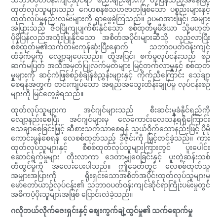
ထုတ်လုပ်သူများသည် ဂေဟစနစ်သဟဇာတဖြစ်သော ပစ္စည်းများနှင့်
ထုတ်လုပ်မှုနည်းလမ်းများကို ရှာဖွေခဲ့ကြသည်။ ဥပမာအားဖြင့်၊ အများ
အပြားသည် ဇီဝပြိုကျပျက်စီးနိုင်သော စစ်ထုတ်မှုမီဒီယာ သို့မဟုတ်
ပိုမိုပြန်လည်အသုံးပြုနိုင်သော အစိတ်အပိုင်းများဆီသို့ လှည့်လာပြီး
စစ်ထုတ်မှု၏သက်တမ်းကုန်ဆုံးပြီးနောက် သဘာဝပတ်ဝန်းကျင်
ထိခိုက်မှုကို လျှော့ချပေးသည်။ ထို့အပြင်၊ စက်မှုလုပ်ငန်းသည် စဉ်
ဆက်မပြတ် အသိအမှတ်ပြုလက်မှတ်များ မြင့်တက်လာမှုနှင့် စစ်ထုတ်
မှုများကို ဆင့်ကဲဖြစ်စဉ်စံချိန်စံညွှန်းများနှင့် ကိုက်ညီကြောင်း သေချာ
စေရန်အတွက် တင်းကျပ်သော အရည်အသွေးထိန်းချုပ်မှု လုပ်ငန်းစဉ်
များကို မြင်တွေ့ခဲ့ရသည်။
ထုတ်လုပ်သူများက အင်ဂျင်များသည် စီးဆင်းမှုခံနိုင်ရည်ကို
လျော့နည်းစေပြီး အင်ဂျင်များမှ လေကောင်းလေသန့်ရရှိကြောင်း
သေချာစေခြင်းဖြင့် ဆီစားသက်သာစေရန် သွယ်ဝိုက်သောနည်းဖြင့် ပိုမို
ကောင်းမွန်စေရန် လေစစ်ထုတ်သည့် ဒီဇိုင်းကို မြှင့်တင်ခဲ့သည်။ ကား
ထုတ်လုပ်သူများနှင့် စီစစ်ထုတ်လုပ်သူများကြားတွင် ပူးပေါင်း
ဆောင်ရွက်မှုများ တိုးလာကာ ဒေတာမျှဝေခြင်းနှင့် ပူးတွဲဆန်းသစ်
တီထွင်မှုကို အလေးပေးပါသည်။ ဤခေတ်တွင် လေစစ်ထုတ်သူ
အများအပြားကို ရိုးရှင်းသောအစိတ်အပိုင်းထုတ်လုပ်သူများမှ
မော်တော်ယာဥ်လုပ်ငန်း၏ သဘာဝပတ်ဝန်းကျင်ဆိုင်ရာကြိုးပမ်းမှုတွင်
အဓိကပံ့ပိုးသူများအဖြစ် ပြောင်းလဲခဲ့သည်။
ဂလိုဘယ်လိုက်ဇေးရှင်းနှင့် စျေးကွက်ချဲ့ထွင်မှု၏ သက်ရောက်မှု