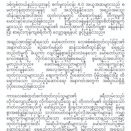
ဒစ်ဂျစ်တယ်နည်းပညာနှင့် စက်မှုလုပ်ငန်း 4.0 အယူအဆများသည် စ
မတ်ကုန်ထုတ်လုပ်မှုနှင့် IoT အသုံးပြုနိုင်သော အရည်အသွေး
ထိန်းချုပ်မှုအပါအဝင် ထုတ်လုပ်မှုတွင် ထိရောက်မှုနှင့် တိကျမှုကို
မောင်းနှင်ပေးမည်ဖြစ်သည်။ ကြိုတင်ခန့်မှန်းပိုင်းခြားစိတ်ဖြာချက်
များသည် ထုတ်လုပ်သူများ၏ ဝယ်လိုအားကို ပိုမိုတိကျစွာ ခန့်မှန်းနိုင်
ပြီး စာရင်းကုန်ကျစရိတ်ကို လျှော့ချရန်ပင် ခွင့်ပြုနိုင်သည်။
အချုပ်အားဖြင့်ဆိုရသော် မော်တော်ကား လေစစ်စစ်ထုတ်လုပ်ခြင်း၏
အနာဂတ်သည် စဉ်ဆက်မပြတ် ဆန်းသစ်တီထွင်နိုင်မှု၊ ရေရှည်
တည်တံ့မှုကို ခံယူကာ လျင်မြန်စွာပြောင်းလဲနေသော မော်တော်ယာဥ်
ဂေဟစနစ်သို့ လိုက်လျောညီထွေဖြစ်စေမည့် စွမ်းရည်အပေါ်တွင်
မူတည်ပါသည်။ ခေတ်မီနည်းပညာများကို ပတ်ဝန်းကျင်နှင့်
ကောင်းမွန်သော အလေ့အကျင့်များနှင့် ပေါင်းစပ်နိုင်သော
ထုတ်လုပ်သူများသည် စျေးကွက်ကို ဦးဆောင်ကာ ပိုမိုသန့်ရှင်းပြီး ထိ
ရောက်သော သယ်ယူပို့ဆောင်ရေး အနာဂတ်အတွက် အဓိပ္ပာယ်ရှိရှိ
ပံ့ပိုးပေးမည်ဖြစ်သည်။
ကားလေစစ်ထုတ်စက်ထုတ်လုပ်သူများ၏ ခရီးလမ်းသည်
လိုက်လျောညီထွေ လိုက်လျောညီထွေ နှင့် တိုးတက်မှု၏ ထူးခြားသော
ဇာတ်လမ်းတစ်ပုဒ်ကို ဖော်ပြသည်။ ရိုးရှင်းသောပစ္စည်းများဖြင့် နှိမ့်ချ
စွာအစပြုခြင်းမှသည် သဘာဝပတ်ဝန်းကျင်လိုအပ်ချက်များနှင့် ကမ္ဘာ့
စျေးကွက်များနှင့်ကိုက်ညီသော ခေတ်မီဆန်းသစ်သောနည်းပညာမြင့်
ထုတ်ကုန်များအထိ၊ အဆိုပါကုမ္ပဏီများသည် မော်တော်ယာဉ်စွမ်း
ဆောင်ရည်နှင့် ရေရှည်တည်တံ့ခိုင်မြဲမှုကို မြှင့်တင်ရာတွင် အရေးပါ