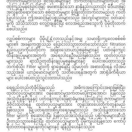
တိုးတက်မှုများသည် ဗိုင်းရပ်စ်များနှင့် ဘက်တီးရီးယားများကိုပင် အ
ဏုကြည့်မှန်ပြောင်းဖြင့် ဖမ်းစားနိုင်သော နာနိုနည်းပညာသုံး မီဒီယာဖြင့်
အလွန်ထိရောက်သော စစ်ထုတ်မှုများ ဖွံ့ဖြိုးတိုးတက်လာမည်ဟု ကတိ
ပြုပါသည်။ ဤအဆင့်မြင့်ပစ္စည်းများသည် အင်ဂျင်များတွင် ဝတ်ဆင်
မှုကို သိသိသာသာ လျှော့ချနိုင်ပြီး လေအရည်အသွေးကို ပိုမိုတိုးတက်
စေပါသည်။
လျှပ်စစ်ကားများ ပိုမိုပျံ့နှံ့လာသည်နှင့်အမျှ သမားရိုးကျလေစစ်စစ်
များ၏ အခန်းကဏ္ဍသည် ပြောင်းလဲသွားတတ်သော်လည်း filtration
နည်းပညာကိုယ်တိုင်က အခြားသောယာဉ်စနစ်များနှင့် ပတ်ဝန်းကျင်
ထိန်းချုပ်မှုများအတွက် အရေးပါနေဦးမည်ဖြစ်သည်။ ထုတ်လုပ်သူ
များသည် ရာသီဥတုထိန်းချုပ်မှုစနစ်များနှင့် ပေါင်းစပ်ထားသည့်
ဘက်စုံသုံး Filter များကို ရှာဖွေနေပြီ သို့မဟုတ် အစားထိုးရန် လိုအပ်
သည့်အခါ ယာဉ်မောင်းများကို သတိပေးရန်အတွက် အာရုံခံကိရိယာ
များ ပေါင်းစပ်ထည့်သွင်းထားပါသည်။
ရေရှည်တည်တံ့ခိုင်မြဲမှုသည် အဓိကအကြောင်းအရာဖြစ်ပြီး၊
ထုတ်လုပ်သူများအား ဝန်ဆောင်မှုသက်တမ်းပိုကြာအောင်၊ ပြန်လည်
အသုံးပြုနိုင်ရန်နှင့် ပတ်ဝန်းကျင်ခြေရာခံမှုအနည်းဆုံးဖြင့် ဇကာများကို
ဒီဇိုင်းထုတ်ရန် ထုတ်လုပ်သူများအား တွန်းအားပေးတိုက်တွန်းမည်
ဖြစ်သည်။ မြို့ပတ်ရထားစီးပွါးရေးမူများသည် အသုံးပြုထားသော
filter များကို စုဆောင်းပြီး ပြန်လည်အသုံးပြုသည့် ပရိုဂရမ်များဆီသို့
ဦးတည်သွားစေနိုင်ပြီး ထုတ်လုပ်သူများကို ပိုမိုကျယ်ပြန့်သော ကော်ပို
ရိတ်တာဝန်ယူမှုပန်းတိုင်များနှင့် ချိန်ညှိပေးနိုင်သည်။