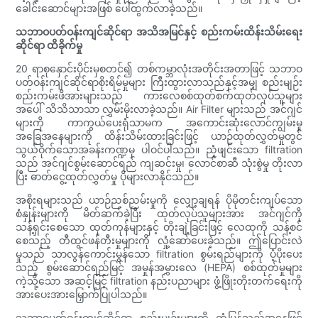
ခေါင်းဆောင်များအဖြစ် ပေါ်ထွက်လာခဲ့သည်။
သဘာဝပတ်ဝန်းကျင်ဆိုင်ရာ အသိအမြင်နှင့် စည်းကမ်းထိန်းသိမ်းရေး
ဆိုင်ရာ ထိခိုက်မှု
20 ရာစုနှောင်းပိုင်းမှစတင်၍ တစ်ကမ္ဘာလုံးအတိုင်းအတာဖြင့် သဘာဝ
ပတ်ဝန်းကျင်ဆိုင်ရာစိုးရိမ်မှုများ ကြီးထွားလာသည်နှင့်အမျှ စည်းမျဉ်း
စည်းကမ်းဖိအားများသည် ကားလေစစ်ထုတ်စက်ထုတ်လုပ်သူများ
အပေါ် သိသိသာသာ လွှမ်းမိုးလာခဲ့သည်။ Air Filter များသည် အင်ဂျင်
များကို ကာကွယ်ပေးရုံသာမက အကောင်းဆုံးလောင်ကျွမ်းမှု
အခြေအနေများကို ထိန်းသိမ်းထားခြင်းဖြင့် ယာဉ်ထုတ်လွှတ်မှုတွင်
သွယ်ဝိုက်သောအခန်းကဏ္ဍမှ ပါဝင်ပါသည်။ ညံ့ဖျင်းသော filtration
သည် အင်ဂျင်စွမ်းဆောင်ရည် ကျဆင်းမှု၊ လောင်စာဆီ သုံးစွဲမှု တိုးလာ
ပြီး ဓာတ်ငွေ့ထုတ်လွှတ်မှု ပိုများလာနိုင်သည်။
အစိုးရများသည် ယာဉ်ညစ်ညမ်းမှုကို လျှော့ချရန် ပိုမိုတင်းကျပ်သော
စံနှုန်းများကို မိတ်ဆက်ခဲ့ပြီး ထုတ်လုပ်သူများအား အင်ဂျင်ကို
သန့်ရှင်းစေသော ထုတ်ကုန်များနှင့် တိုးချဲ့ခြင်းဖြင့် လေထုကို သန့်စင်
စေသည့် တီထွင်ဖန်တီးမှုများကို လှုံ့ဆော်ပေးခဲ့သည်။ ဤပြောင်းလဲ
မှုသည် သာလွန်ကောင်းမွန်သော filtration စွမ်းရည်များကို ပံ့ပိုးပေး
သည့် စွမ်းဆောင်ရည်မြင့် အမှုန်အမွှားလေ (HEPA) စစ်ထုတ်မှုများ
ကဲ့သို့သော အဆင့်မြင့် filtration နည်းပညာများ ဖွံ့ဖြိုးတိုးတက်ရေးကို
အားပေးအားမြှောက်ပြုပါသည်။
သဘာဝပတ်ဝန်းကျင်ဆိုင်ရာ စည်းမျဉ်းများကို တုံ့ပြန်သည့်အနေဖြင့်