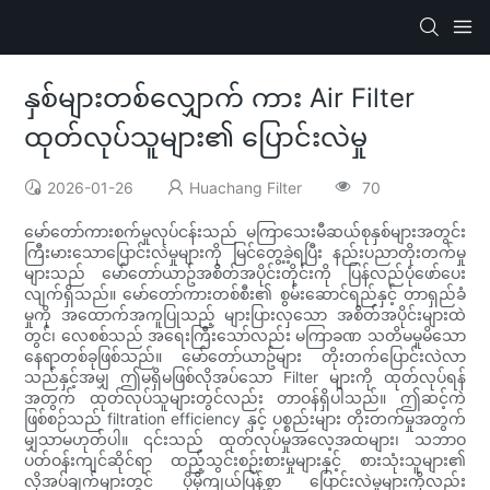
နှစ်များတစ်လျှောက် ကား Air Filter
ထုတ်လုပ်သူများ၏ ပြောင်းလဲမှု
2026-01-26
Huachang Filter
70
မော်တော်ကားစက်မှုလုပ်ငန်းသည် မကြာသေးမီဆယ်စုနှစ်များအတွင်း
ကြီးမားသောပြောင်းလဲမှုများကို မြင်တွေ့ခဲ့ရပြီး နည်းပညာတိုးတက်မှု
များသည် မော်တော်ယာဥ်အစိတ်အပိုင်းတိုင်းကို ပြန်လည်ပုံဖော်ပေး
လျက်ရှိသည်။ မော်တော်ကားတစ်စီး၏ စွမ်းဆောင်ရည်နှင့် တာရှည်ခံ
မှုကို အထောက်အကူပြုသည့် များပြားလှသော အစိတ်အပိုင်းများထဲ
တွင်၊ လေစစ်သည် အရေးကြီးသော်လည်း မကြာခဏ သတိမမူမိသော
နေရာတစ်ခုဖြစ်သည်။ မော်တော်ယာဥ်များ တိုးတက်ပြောင်းလဲလာ
သည်နှင့်အမျှ ဤမရှိမဖြစ်လိုအပ်သော Filter များကို ထုတ်လုပ်ရန်
အတွက် ထုတ်လုပ်သူများတွင်လည်း တာဝန်ရှိပါသည်။ ဤဆင့်ကဲ
ဖြစ်စဉ်သည် filtration efficiency နှင့် ပစ္စည်းများ တိုးတက်မှုအတွက်
မျှသာမဟုတ်ပါ။ ၎င်းသည် ထုတ်လုပ်မှုအလေ့အထများ၊ သဘာဝ
ပတ်ဝန်းကျင်ဆိုင်ရာ ထည့်သွင်းစဉ်းစားမှုများနှင့် စားသုံးသူများ၏
လိုအပ်ချက်များတွင် ပိုမိုကျယ်ပြန့်စွာ ပြောင်းလဲမှုများကိုလည်း