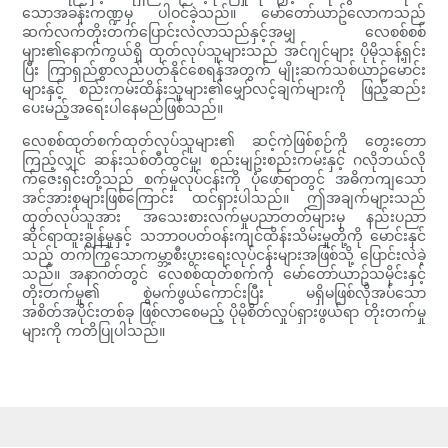
သောအခန်းကဏ္ဍမှ ပါဝင်ခဲ့သည်။ မော်တော်ယာဥ်လောကသည်
ဆက်လက်တိုးတက်ပြောင်းလဲလာသည်နှင့်အမျှ လေစစ်စစ်
များ၏နောက်ကွယ်ရှိ ထုတ်လုပ်သူများသည် အင်ဂျင်များ ပိုမိုသန့်ရှင်း
ပြီး ကြာရှည်စွာလည်ပတ်နိုင်စေရန်အတွက် မျိုးဆက်သစ်ယာဉ်မောင်း
များနှင့် စည်းကမ်းထိန်းသူများ၏မျှော်လင့်ချက်များကို ဖြည့်ဆည်း
ပေးမည့်အရေးပါနေမည်ဖြစ်သည်။
လေစစ်ထုတ်စက်ထုတ်လုပ်သူများ၏ ဆင့်ကဲဖြစ်စဉ်ကို တွေးတော
ကြည့်လျှင် ဆန်းသစ်တီထွင်မှု၊ စည်းမျဥ်းစည်းကမ်းနှင့် ဂလိုဘယ်လို
က်ဇေးရှင်းတို့သည် စက်မှုလုပ်ငန်းကို ပုံဖော်ရာတွင် အဓိကကျသော
အင်အားစုများဖြစ်ကြောင်း ထင်ရှားပါသည်။ ဤအချက်များသည်
ထုတ်လုပ်သူအား အသေးစားလက်မှုပညာတတ်များမှ နည်းပညာ
ဆိုင်ရာထူးချွန်မှုနှင့် သဘာဝပတ်ဝန်းကျင်ထိန်းသိမ်းမှုတို့ကို မောင်းနှင်
သည့် တက်ကြွသောကမ္ဘာ့စီးပွားရေးလုပ်ငန်းများအဖြစ်သို့ ပြောင်းလဲခဲ့
သည်။ အနာဂတ်တွင် လေစစ်ထုတ်စက်ကို မော်တော်ယာဥ်သမိုင်းနှင့်
တိုးတက်မှု၏ စွဲမက်ဖွယ်ကောင်းပြီး မရှိမဖြစ်လိုအပ်သော
အစိတ်အပိုင်းတစ်ခု ဖြစ်လာစေမည့် ပိုမိုစိတ်လှုပ်ရှားဖွယ်ရာ တိုးတက်မှု
များကို ကတိပြုပါသည်။