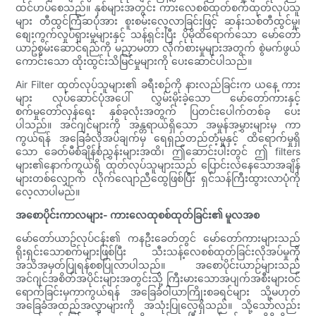
ထင်ဟပ်စေသည်။ နှစ်များအတွင်း ကားလေစစ်ထုတ်စက်ထုတ်လုပ်သူ
များ တီထွင်ကြံဆပုံအား စူးစမ်းလေ့လာခြင်းဖြင့် ဆန်းသစ်တီထွင်မှု၊
စျေးကွက်လှုပ်ရှားမှုများနှင့် သန့်ရှင်းပြီး ပိုမိုထိရောက်သော မော်တော်
ယာဥ်စွမ်းဆောင်ရည်ကို မညှာမတာ လိုက်စားမှုများအတွက် စွဲမက်ဖွယ်
ကောင်းသော ထိုးထွင်းသိမြင်မှုများကို ပေးဆောင်ပါသည်။
Air Filter ထုတ်လုပ်သူများ၏ ခရီးစဉ်ကို နားလည်ခြင်းက ယနေ့ ကား
များ လုပ်ဆောင်ပုံအပေါ် လွှမ်းမိုးခဲ့သော မော်တော်ကားနှင့်
စက်မှုတော်လှန်ရေး နှစ်ခုလုံးအတွက် ပြတင်းပေါက်တစ်ခု ပေး
ပါသည်။ အင်ဂျင်များကို အန္တရာယ်ရှိသော အမှုန်အမွှားများမှ ကာ
ကွယ်ရန် အခြေခံလိုအပ်ချက်မှ ရေရှည်တည်တံ့မှုနှင့် ထိရောက်မှုရှိ
သော ခေတ်မီစံချိန်စံညွှန်းများအထိ၊ ဤဆောင်းပါးတွင် ဤ filters
များ၏နောက်ကွယ်ရှိ ထုတ်လုပ်သူများသည် ပြောင်းလဲနေသောအချိန်
များတစ်လျှောက် လိုက်လျောညီထွေဖြစ်ပြီး ရှင်သန်ကြီးထွားလာပုံကို
လေ့လာပါမည်။
အစောပိုင်းကာလများ- ကားလေထုစစ်ထုတ်ခြင်း၏ မူလအစ
မော်တော်ယာဥ်လုပ်ငန်း၏ ကနဦးခေတ်တွင် မော်တော်ကားများသည်
ရိုးရှင်းသောစက်များဖြစ်ပြီး သီးသန့်လေစစ်ထုတ်ခြင်းလိုအပ်မှုကို
အသိအမှတ်ပြုရန်စစပြုလာပါသည်။ အစောပိုင်းယာဉ်များသည်
အင်ဂျင်အစိတ်အပိုင်းများအတွင်းသို့ ကြီးမားသောအပျက်အစီးများဝင်
ရောက်ခြင်းမှကာကွယ်ရန် အခြေခံဝါယာကြိုးစခရင်များ သို့မဟုတ်
အခြေခံအထည်အလွှာများကို အသုံးပြုလေ့ရှိသည်။ သို့သော်လည်း