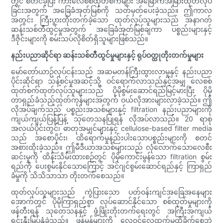
တွင် စတင်ခဲ့ပြီး ကားလေစစ်ထုတ်စက်များ အမြောက်အမြားထုတ်လုပ်
ခြင်းအတွက် အခြေခံအုတ်မြစ်ကို သတ်မှတ်ပေးခဲ့သည်။ ဤကာလ
အတွင်း ကြီးပွားတိုးတက်ခဲ့သော ထုတ်လုပ်သူများသည် အနာဂတ်
ဆန်းသစ်တီထွင်မှုအတွက် အခြေခံအုတ်မြစ်ချကာ ပစ္စည်းများနှင့်
ဒီဇိုင်းများကို စမ်းသပ်လိုစိတ်ရှိသူများဖြစ်သည်။
နည်းပညာဆိုင်ရာ ဆန်းသစ်တီထွင်မှုများနှင့် ရုပ်ဝတ္ထုတိုးတက်မှုများ
မော်တော်ယာဥ်လုပ်ငန်းသည် အဆမတန်ကြီးထွားလာမှုနှင့် နည်းပညာ
ပိုင်းဆိုင်ရာ သန့်စင်မှုအဆင့်သို့ ဝင်ရောက်လာသည်နှင့်အမျှ လေစစ်
ထုတ်စက်ထုတ်လုပ်သူများသည် ပိုမိုစွမ်းဆောင်ရည်မြင့်မားပြီး ပိုမို
တာရှည်ခံသည့်ထုတ်ကုန်များအတွက် ဝယ်လိုအားများလာခဲ့သည်။ ဤ
လိုအပ်ချက်သည် ပစ္စည်းအသစ်များနှင့် filtration နည်းပညာများကို
ကျယ်ကျယ်ပြန့်ပြန့် သုတေသနပြုရန် လိုအပ်လာသည်။ 20 ရာစု
အလယ်ပိုင်းတွင်၊ ဓာတုအမျှင်များနှင့် cellulose-based filter media
သည် အစောပိုင်း၊ ထိရောက်မှုနည်းပါးသောပစ္စည်းများကို စတင်
အစားထိုးခဲ့သည်။ ဤမီဒီယာအသစ်များသည် လုံလောက်သောလေစီး
ဆင်းမှုကို ထိန်းသိမ်းထားစဉ်တွင် ပိုမိုကောင်းမွန်သော filtration စွမ်း
ရည်ကို ပေးစွမ်းနိုင်သောကြောင့် အင်ဂျင်စွမ်းဆောင်ရည်နှင့် ကြာရှည်
ခံမှုကို သိသိသာသာ တိုးတက်စေသည်။
ထုတ်လုပ်သူများသည် ကွဲပြားသော ပတ်ဝန်းကျင်အခြေအနေများ
အောက်တွင် ပိုမိုကြာရှည်စွာ လုပ်ဆောင်နိုင်သော စစ်ထုတ်မှုများကို
ဖန်တီးရန် သုတေသနနှင့် ဖွံ့ဖြိုးတိုးတက်ရေးတွင် အကြီးအကျယ်
ရင်းနှီးမြှပ်နှံခဲ့သည်။ ဖုန်မှုန့်များကို လေ၀င်လေထွက်မထိခိုက်စေဘဲ