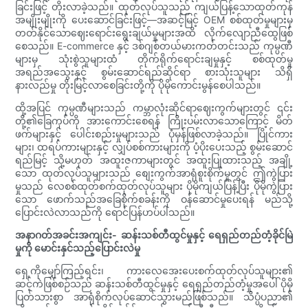
ခြင်းဖြင့် တိုးလာခဲ့သည်။ ထုတ်လုပ်သူသည် ကျယ်ပြန့်သောထုတ်ကုန်
အမျိုးမျိုးကို ပေးဆောင်ခြင်းဖြင့်—အဆင့်မြင့် OEM စစ်ထုတ်မှုများမှ
တတ်နိုင်သောဈေးရောင်းရွေးချယ်မှုများအထိ လိုက်လျောညီထွေဖြစ်
စေသည်။ E-commerce နှင့် ဒစ်ဂျစ်တယ်မားကတ်တင်းသည် ကုမ္ပဏီ
များမှ သုံးစွဲသူများထံ တိုက်ရိုက်ရောင်းချမှုနှင့် စစ်ထုတ်မှု
အရည်အသွေးနှင့် စွမ်းဆောင်ရည်ဆိုင်ရာ စားသုံးသူများ သိရှိ
နားလည်မှု တိုးမြင့်လာစေခြင်းတို့ကို ပိုမိုကောင်းမွန်စေပါသည်။
ထို့အပြင် ကုမ္ပဏီများသည် ကမ္ဘာလုံးဆိုင်ရာဈေးကွက်များတွင် ၎င်း
တို့၏ခြေကုပ်ကို အားကောင်းစေရန် ကြိုးပမ်းလာသောကြောင့် မိတ်
ဖက်များနှင့် ပေါင်းစည်းမှုများသည် ပုံမှန်ဖြစ်လာခဲ့သည်။ ပြိုင်ကား
များ၊ ထရပ်ကားများနှင့် လျှပ်စစ်ကားများကို ပံ့ပိုးပေးသည့် စွမ်းဆောင်
ရည်မြင့် သို့မဟုတ် အထူးဇကာများတွင် အထူးပြုထားသည့် အချို့
သော ထုတ်လုပ်သူများသည် စျေးကွက်အာရုံစူးစိုက်မှုတွင် ဤကွဲပြား
မှုသည် လေစစ်ထုတ်စက်ထုတ်လုပ်သူများ ပိုမိုကျယ်ပြန့်ပြီး ပိုမိုကွဲပြား
သော ဖောက်သည်အခြေစိုက်စခန်းကို ဝန်ဆောင်မှုပေးရန် မည်သို့
ပြောင်းလဲလာသည်ကို ရောင်ပြန်ဟပ်ပါသည်။
အနာဂတ်အခင်းအကျင်း- ဆန်းသစ်တီထွင်မှုနှင့် ရေရှည်တည်တံ့ခိုင်မြဲ
မှုကို မောင်းနှင်သည့်ပြောင်းလဲမှု
ရှေ့ကိုမျှော်ကြည့်ရင်း၊ ကားလေအေးပေးစက်ထုတ်လုပ်သူများ၏
ဆင့်ကဲဖြစ်စဉ်သည် ဆန်းသစ်တီထွင်မှုနှင့် ရေရှည်တည်တံ့မှုအပေါ် ပိုမို
ပြတ်သားစွာ အာရုံစိုက်လုပ်ဆောင်သွားမည်ဖြစ်သည်။ သိပ္ပံပညာ၏