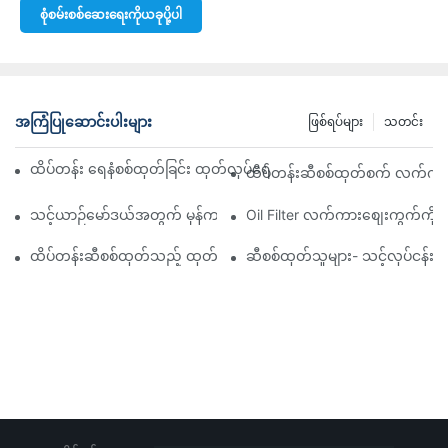
စုံစမ်းစစ်ဆေးရေးကိုယခုပို့ပါ
အကြံပြုဆောင်းပါးများ
ဖြစ်ရပ်များ
သတင်း
ထိပ်တန်း ရေနံစစ်ထုတ်ခြင်း ထုတ်လုပ်ရေးကုမ္ပဏီများ- ပြည့်စုံသော ခြုံင
ထိပ်တန်းဆီစစ်ထုတ်စက် လက်ကားဖ
သင့်ယာဉ်မော်ဒယ်အတွက် မှန်ကန်သော ဆီစစ်ထုတ်စက်ကို ရွေးချယ်ခြင်း
Oil Filter လက်ကားစျေးကွက်ကို လမ
ထိပ်တန်းဆီစစ်ထုတ်သည့် ထုတ်လုပ်သူများနှင့် ၎င်းတို့၏ ဆန်းသစ်တီ
ဆီစစ်ထုတ်သူများ- သင့်လုပ်ငန်း