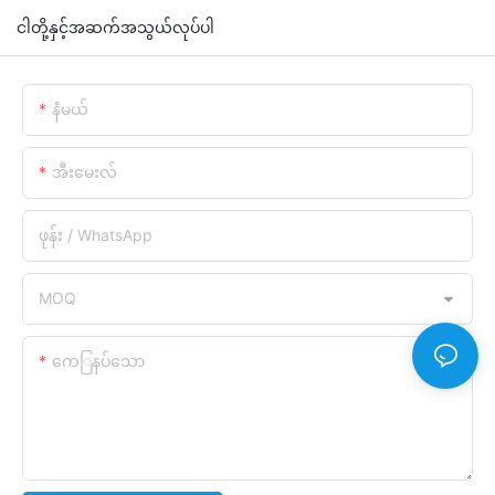
ငါတို့နှင့်အဆက်အသွယ်လုပ်ပါ
နံမယ်
အီးမေးလ်
ဖုန်း / WhatsApp
MOQ
ကေြနပ်သော