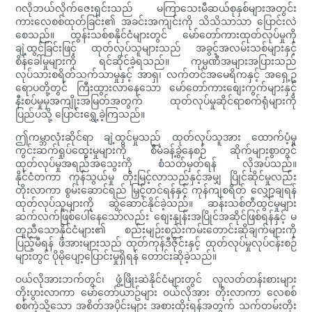
ဂလိုဘယ်လိုက်ဇေးရှင်းသည် မကြာသေးမီဆယ်စုနှစ်များအတွင်း
ကားလေစစ်ထုတ်ခြင်း၏ အခင်းအကျင်းကို သိသိသာသာ ပြောင်းလဲ
စေသည်။ ထွန်းသစ်စနိုင်ငံများတွင် မော်တော်ကားထုတ်လုပ်မှုကို
ချဲ့ထွင်ခြင်းဖြင့် ထုတ်လုပ်သူများသည် အခွင့်အလမ်းသစ်များနှင့်
စိန်ခေါ်မှုများကို ရင်ဆိုင်ခဲ့ရသည်။ ကုမ္ပဏီအများအပြားသည်
လုပ်သားစရိတ်သက်သာမှုနှင့် အာရှ၊ လက်တင်အမေရိကနှင့် အရှေ့ဥ
ရောပတို့တွင် ကြီးထွားလာနေသော မော်တော်ကားစျေးကွက်များနှင့်
နီးစပ်မှုမှအကျိုးအမြတ်အတွက် ထုတ်လုပ်မှုဆိုင်ရာစက်ရုံများကို
ပြည်ပသို့ ပြောင်းရွှေ့ခဲ့ကြသည်။
ဤကမ္ဘာလုံးဆိုင်ရာ ချဲ့ထွင်မှုသည် ထုတ်လုပ်သူအား ထောက်ပံ့မှု
ကွင်းဆက်ရှုပ်ထွေးမှုများကို စီမံခန့်ခွဲနေစဉ် ဆိုက်များစွာတွင်
ထုတ်လုပ်မှုအရည်အသွေးကို စံသတ်မှတ်ရန် လိုအပ်သည်။
နိုင်ငံတကာ ကုန်သွယ်မှု တိုးမြင့်လာသည်နှင့်အမျှ ပြိုင်ဆိုင်မှုလည်း
တိုးလာကာ စွမ်းဆောင်ရည် မြှင့်တင်ရန်နှင့် ကုန်ကျစရိတ် လျှော့ချရန်
ထုတ်လုပ်သူများကို ဆွဲဆောင်နိုင်ခဲ့သည်။ ဆန်းသစ်တီထွင်မှုများ
ဆက်လက်ဖြစ်ပေါ်နေသော်လည်း စျေးနှုန်းအပြိုင်အဆိုင်ဖြစ်ရန်နှင့် မ
တူညီသောနိုင်ငံများ၏ စည်းမျဉ်းစည်းကမ်းတောင်းဆိုချက်များကို
ပြည့်မီရန် ဖိအားများသည် ထုတ်ကုန်ဒီဇိုင်းနှင့် ထုတ်လုပ်မှုလုပ်ငန်းစဉ်
များတွင် ပိုမိုပျော့ပြောင်းမှုရှိရန် တောင်းဆိုခဲ့သည်။
ဝယ်လိုအားဘက်တွင်၊ ဖွံ့ဖြိုးဆဲနိုင်ငံများတွင် လူလတ်တန်းစားများ
တိုးပွားလာကာ မော်တော်ယာဥ်များ ၀ယ်လိုအား တိုးလာကာ လေစစ်
စစ်ကဲ့သို့သော အစိတ်အပိုင်းများ အစားထိုးရန်အတွက် သက်တမ်းတိုး