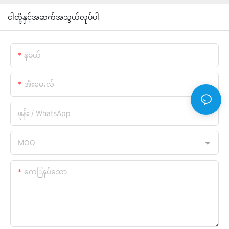
ငါတို့နှင့်အဆက်အသွယ်လုပ်ပါ
နံမယ်
အီးမေးလ်
ဖုန်း / WhatsApp
MOQ
ကေြနပ်သော