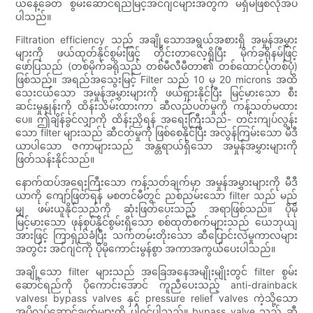
ယနေ့ခေတ် စွမ်းဆောင်ရည်မြင့်အင်ဂျင်များအတွက် မရှိမဖြစ်လိုအပ်
ပါသည်။
Filtration efficiency သည် အချို့သောအရွယ်အစားရှိ အမှုန်အမွှား
များကို ဖယ်ထုတ်နိုင်စွမ်းဖြင့် တိုင်းတာလေ့ရှိပြီး မိုက်ခရိုနမ်ဖြင့်
ဖော်ပြသည် (တစ်မိုက်ခရိုသည် တစ်မီလီမီတာ၏ တစ်ထောင်ပုံတစ်ပုံ)
ဖြစ်သည်။ အရည်အသွေးမြင့် Filter သည် 10 မှ 20 microns အထိ
သေးငယ်သော အမှုန်အမွှားများကို ဖယ်ရှားနိုင်ပြီး မြင့်မားသော စီး
ဆင်းမှုနှုန်းကို ထိန်းသိမ်းထားကာ ဆီလည်ပတ်မှုကို ကန့်သတ်မထား
ပေ။ ဤချိန်ခွင်လျှာကို ထိန်းညှိရန် အရေးကြီးသည်- တင်းကျပ်လွန်း
သော filter များသည် ဆီငတ်မှုကို ဖြစ်စေနိုင်ပြီး အလွန်ကြမ်းသော မီဒီ
ယာပါသော ဇကာများသည် အန္တရာယ်ရှိသော အမှုန်အမွှားများကို
ဖြတ်သန်းနိုင်သည်။
နောက်ထပ်အရေးကြီးသော ကန့်သတ်ချက်မှာ အမှုန်အမွှားများကို မီဒီ
ယာကို ကျော်ဖြတ်ရန် မစတင်မီတွင် ညစ်ညမ်းသော filter သည် မည်
မျှ ဖမ်းယူနိုင်သည်ကို ဆုံးဖြတ်ပေးသည့် အရာဖြစ်သည်။ ပိုမို
မြင့်မားသော ဖုန်စုပ်နိုင်စွမ်းရှိသော စစ်ထုတ်စက်များသည် ယေဘုယျ
အားဖြင့် ကြာရှည်ခံပြီး သက်တမ်းတိုးသော ဆီပြောင်းလဲမှုကာလများ
အတွင်း အင်ဂျင်ကို ပိုမိုကောင်းမွန်စွာ အကာအကွယ်ပေးပါသည်။
အချို့သော filter များသည် အခြေအနေအမျိုးမျိုးတွင် filter စွမ်း
ဆောင်ရည်ကို ပိုကောင်းအောင် ကူညီပေးသည့် anti-drainback
valves၊ bypass valves နှင့် pressure relief valves ကဲ့သို့သော
အပိုလုပ်ဆောင်ချက်များကို ပါ၀င်ပါသည်။ bypass valve သည် ဆီ