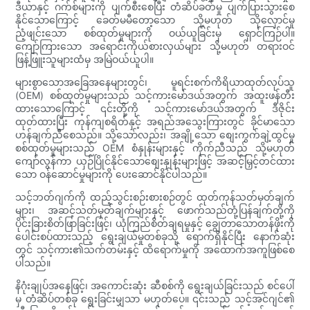
ဒီယာနှင့် ဂက်စ်များကို ပျက်စီးစေပြီး တံဆိပ်ခတ်မှု ပျက်ပြားသွားစေ
နိုင်သောကြောင့် ခေတ်မမီတော့သော သို့မဟုတ် သိုလှောင်မှု
ညံ့ဖျင်းသော စစ်ထုတ်မှုများကို ဝယ်ယူခြင်းမှ ရှောင်ကြဉ်ပါ။
ကျော်ကြားသော အရောင်းကိုယ်စားလှယ်များ သို့မဟုတ် တရားဝင်
ဖြန့်ဖြူးသူများထံမှ အမြဲဝယ်ယူပါ။
များစွာသောအခြေအနေများတွင်၊ မူရင်းစက်ကိရိယာထုတ်လုပ်သူ
(OEM) စစ်ထုတ်မှုများသည် သင့်ကားမော်ဒယ်အတွက် အထူးဖန်တီး
ထားသောကြောင့် ၎င်းတို့ကို သင့်ကားမော်ဒယ်အတွက် ဒီဇိုင်း
ထုတ်ထားပြီး ကုန်ကျစရိတ်နှင့် အရည်အသွေးကြားတွင် ခိုင်မာသော
ဟန်ချက်ညီစေသည်။ သို့သော်လည်း၊ အချို့သော စျေးကွက်ချဲ့ထွင်မှု
စစ်ထုတ်မှုများသည် OEM စံနှုန်းများနှင့် ကိုက်ညီသည် သို့မဟုတ်
ကျော်လွန်ကာ ယှဉ်ပြိုင်နိုင်သောစျေးနှုန်းများဖြင့် အဆင့်မြှင့်တင်ထား
သော ဝန်ဆောင်မှုများကို ပေးဆောင်နိုင်ပါသည်။
သင့်ဘတ်ဂျက်ကို ထည့်သွင်းစဉ်းစားစဉ်တွင် ထုတ်ကုန်သတ်မှတ်ချက်
များ၊ အဆင့်သတ်မှတ်ချက်များနှင့် ဖောက်သည်တုံ့ပြန်ချက်တို့ကို
ပိုင်းခြားစိတ်ဖြာခြင်းဖြင့်၊ ယုံကြည်စိတ်ချရမှုနှင့် ချွေတာသောတန်ဖိုးကို
ပေါင်းစပ်ထားသည့် ရွေးချယ်မှုတစ်ခုသို့ ရောက်ရှိနိုင်ပြီး နောက်ဆုံး
တွင် သင့်ကား၏သက်တမ်းနှင့် ထိရောက်မှုကို အထောက်အကူဖြစ်စေ
ပါသည်။
နိဂုံးချုပ်အနေဖြင့်၊ အကောင်းဆုံး ဆီစစ်ကို ရွေးချယ်ခြင်းသည် စင်ပေါ်
မှ တံဆိပ်တစ်ခု ရွေးခြင်းမျှသာ မဟုတ်ပေ။ ၎င်းသည် သင့်အင်ဂျင်၏