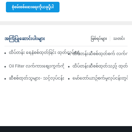
စုံစမ်းစစ်ဆေးရေးကိုယခုပို့ပါ
အကြံပြုဆောင်းပါးများ
ဖြစ်ရပ်များ
သတင်း
ထိပ်တန်း ရေနံစစ်ထုတ်ခြင်း ထုတ်လုပ်ရေးကုမ္ပဏီများ- ပြည့်စုံသော ခြုံင
ထိပ်တန်းဆီစစ်ထုတ်စက် လက်ကားဖ
Oil Filter လက်ကားစျေးကွက်ကို လမ်းညွှန်ခြင်း- အကြံဉာဏ်များနှင့် လှ
ထိပ်တန်းဆီစစ်ထုတ်သည့် ထုတ်လုပ
ဆီစစ်ထုတ်သူများ- သင့်လုပ်ငန်းအတွက် အရည်အသွေးပြည့်မီသော ထုတ်ကု
မော်တော်ယာဥ်စက်မှုလုပ်ငန်းတွင် 