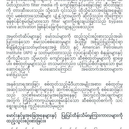
ပိတ်သွားပါက filter media ကို ကျော်ဖြတ်နိုင်စေခြင်းဖြင့် ဆီငတ်ခြင်း
ကို တားဆီးပေးသည်၊ သို့သော် ၎င်းသည် ထိုသို့သောအခြေအနေမျိုး
တွင် မစစ်ထားသောဆီများ ပျံ့နှံ့သွားမည်ကို ဆိုလိုသည်။ ထို့ကြောင့်၊
ဖုန်စုပ်နိုင်စွမ်းမြင့်မားသော filter များကိုရွေးချယ်ခြင်းသည် bypass
valve activation ဖြစ်နိုင်ခြေကိုလျော့နည်းစေသည်။
အမှတ်တံဆိပ်များနှင့် မော်ဒယ်များကို ထည့်သွင်းစဉ်းစားသည့်အခါ၊
ပြင်းထန်သော စမ်းသပ်စစ်ဆေးမှုများ ခံယူပြီး အပြည်ပြည်ဆိုင်ရာ
စံချိန်စံညွှန်းသတ်မှတ်ရေးအဖွဲ့ (ISO) နှင့် American Petroleum
Institute (API) မှ သတ်မှတ်ထားသည့် လုပ်ငန်းဆိုင်ရာ စံနှုန်းများနှင့်
ကိုက်ညီသော သို့မဟုတ် ကျော်လွန်သော ဆီစစ်ထုတ်မှုများကို ရှာဖွေ
ပါ။ စစ်ထုတ်မှုများသည် တသမတ်တည်း၊ ယုံကြည်စိတ်ချရသော စွမ်း
ဆောင်ရည်ကို ပေးဆောင်ကြောင်း အထောက်အထားများက
ဖော်ပြသည်။
အနှစ်သာရအားဖြင့်၊ စစ်ထုတ်သည့်မီဒီယာအမျိုးအစား၊ စစ်ထုတ်မှု
အဆင့်သတ်မှတ်ချက်များနှင့် ဆက်စပ်နည်းပညာများကို စစ်ဆေးခြင်း
သည် သင်၏မောင်းနှင်မှုအခြေအနေနှင့် အင်ဂျင်လိုအပ်ချက်များ
အတွက် ကြံ့ခိုင်ကာကွယ်မှုပေးစွမ်းနိုင်သော ဆီစစ်ထုတ်စက်ကို သင်
ရွေးချယ်ရန် ကူညီပေးပါလိမ့်မည်။
မောင်းနှင်မှုအခြေအနေများနှင့် ပြုပြင်ထိန်းသိမ်းမှုကြားကာလများကို
ထည့်သွင်းစဉ်းစားခြင်း။