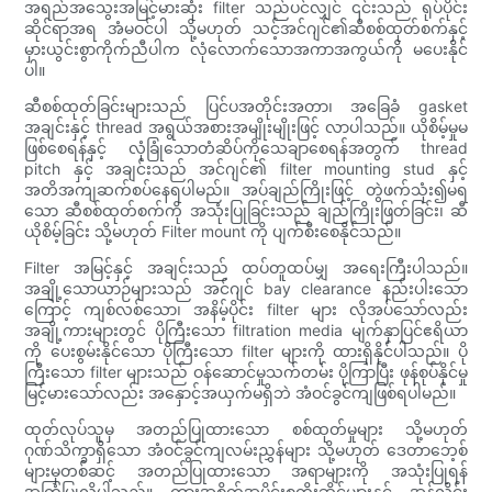
အရည်အသွေးအမြင့်မားဆုံး filter သည်ပင်လျှင် ၎င်းသည် ရုပ်ပိုင်း
ဆိုင်ရာအရ အံမဝင်ပါ သို့မဟုတ် သင့်အင်ဂျင်၏ဆီစစ်ထုတ်စက်နှင့်
မှားယွင်းစွာကိုက်ညီပါက လုံလောက်သောအကာအကွယ်ကို မပေးနိုင်
ပါ။
ဆီစစ်ထုတ်ခြင်းများသည် ပြင်ပအတိုင်းအတာ၊ အခြေခံ gasket
အချင်းနှင့် thread အရွယ်အစားအမျိုးမျိုးဖြင့် လာပါသည်။ ယိုစိမ့်မှုမ
ဖြစ်စေရန်နှင့် လုံခြုံသောတံဆိပ်ကိုသေချာစေရန်အတွက် thread
pitch နှင့် အချင်းသည် အင်ဂျင်၏ filter mounting stud နှင့်
အတိအကျဆက်စပ်နေရပါမည်။ အပ်ချည်ကြိုးဖြင့် တွဲဖက်သုံး၍မရ
သော ဆီစစ်ထုတ်စက်ကို အသုံးပြုခြင်းသည် ချည်ကြိုးဖြတ်ခြင်း၊ ဆီ
ယိုစိမ့်ခြင်း သို့မဟုတ် Filter mount ကို ပျက်စီးစေနိုင်သည်။
Filter အမြင့်နှင့် အချင်းသည် ထပ်တူထပ်မျှ အရေးကြီးပါသည်။
အချို့သောယာဉ်များသည် အင်ဂျင် bay clearance နည်းပါးသော
ကြောင့် ကျစ်လစ်သော၊ အနိမ့်ပိုင်း filter များ လိုအပ်သော်လည်း
အချို့ကားများတွင် ပိုကြီးသော filtration media မျက်နှာပြင်ဧရိယာ
ကို ပေးစွမ်းနိုင်သော ပိုကြီးသော filter များကို ထားရှိနိုင်ပါသည်။ ပို
ကြီးသော filter များသည် ဝန်ဆောင်မှုသက်တမ်း ပိုကြာပြီး ဖုန်စုပ်နိုင်မှု
မြင့်မားသော်လည်း အနှောင့်အယှက်မရှိဘဲ အံဝင်ခွင်ကျဖြစ်ရပါမည်။
ထုတ်လုပ်သူမှ အတည်ပြုထားသော စစ်ထုတ်မှုများ သို့မဟုတ်
ဂုဏ်သိက္ခာရှိသော အံဝင်ခွင်ကျလမ်းညွှန်များ သို့မဟုတ် ဒေတာဘေ့စ်
များမှတစ်ဆင့် အတည်ပြုထားသော အရာများကို အသုံးပြုရန်
အကြံပြုလိုပါသည်။ ကားအစိတ်အပိုင်းစတိုးဆိုင်များနှင့် အွန်လိုင်း