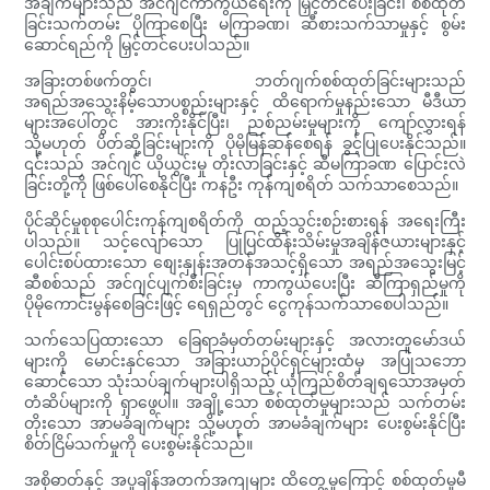
အချက်များသည် အင်ဂျင်ကာကွယ်ရေးကို မြှင့်တင်ပေးခြင်း၊ စစ်ထုတ်
ခြင်းသက်တမ်း ပိုကြာစေပြီး မကြာခဏ၊ ဆီစားသက်သာမှုနှင့် စွမ်း
ဆောင်ရည်ကို မြှင့်တင်ပေးပါသည်။
အခြားတစ်ဖက်တွင်၊ ဘတ်ဂျက်စစ်ထုတ်ခြင်းများသည်
အရည်အသွေးနိမ့်သောပစ္စည်းများနှင့် ထိရောက်မှုနည်းသော မီဒီယာ
များအပေါ်တွင် အားကိုးနိုင်ပြီး၊ ညစ်ညမ်းမှုများကို ကျော်လွှားရန်
သို့မဟုတ် ပိတ်ဆို့ခြင်းများကို ပိုမိုမြန်ဆန်စေရန် ခွင့်ပြုပေးနိုင်သည်။
၎င်းသည် အင်ဂျင် ယိုယွင်းမှု တိုးလာခြင်းနှင့် ဆီမကြာခဏ ပြောင်းလဲ
ခြင်းတို့ကို ဖြစ်ပေါ်စေနိုင်ပြီး ကနဦး ကုန်ကျစရိတ် သက်သာစေသည်။
ပိုင်ဆိုင်မှုစုစုပေါင်းကုန်ကျစရိတ်ကို ထည့်သွင်းစဉ်းစားရန် အရေးကြီး
ပါသည်။ သင့်လျော်သော ပြုပြင်ထိန်းသိမ်းမှုအချိန်ဇယားများနှင့်
ပေါင်းစပ်ထားသော စျေးနှုန်းအတန်အသင့်ရှိသော အရည်အသွေးမြင့်
ဆီစစ်သည် အင်ဂျင်ပျက်စီးခြင်းမှ ကာကွယ်ပေးပြီး ဆီကြာရှည်မှုကို
ပိုမိုကောင်းမွန်စေခြင်းဖြင့် ရေရှည်တွင် ငွေကုန်သက်သာစေပါသည်။
သက်သေပြထားသော ခြေရာခံမှတ်တမ်းများနှင့် အလားတူမော်ဒယ်
များကို မောင်းနှင်သော အခြားယာဉ်ပိုင်ရှင်များထံမှ အပြုသဘော
ဆောင်သော သုံးသပ်ချက်များပါရှိသည့် ယုံကြည်စိတ်ချရသောအမှတ်
တံဆိပ်များကို ရှာဖွေပါ။ အချို့သော စစ်ထုတ်မှုများသည် သက်တမ်း
တိုးသော အာမခံချက်များ သို့မဟုတ် အာမခံချက်များ ပေးစွမ်းနိုင်ပြီး
စိတ်ငြိမ်သက်မှုကို ပေးစွမ်းနိုင်သည်။
အစိုဓာတ်နှင့် အပူချိန်အတက်အကျများ ထိတွေ့မှုကြောင့် စစ်ထုတ်မှုမီ