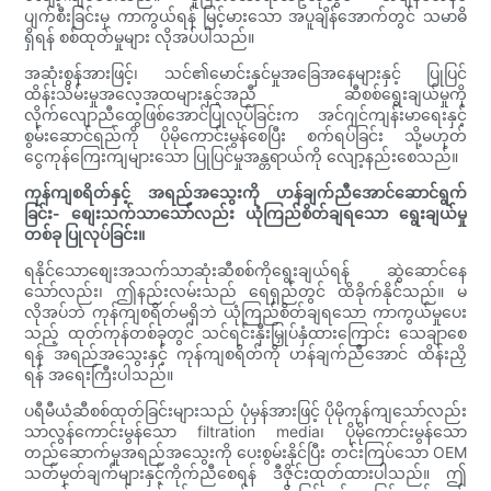
ပျက်စီးခြင်းမှ ကာကွယ်ရန် မြင့်မားသော အပူချိန်အောက်တွင် သမာဓိ
ရှိရန် စစ်ထုတ်မှုများ လိုအပ်ပါသည်။
အဆုံးစွန်အားဖြင့်၊ သင်၏မောင်းနှင်မှုအခြေအနေများနှင့် ပြုပြင်
ထိန်းသိမ်းမှုအလေ့အထများနှင့်အညီ ဆီစစ်ရွေးချယ်မှုကို
လိုက်လျောညီထွေဖြစ်အောင်ပြုလုပ်ခြင်းက အင်ဂျင်ကျန်းမာရေးနှင့်
စွမ်းဆောင်ရည်ကို ပိုမိုကောင်းမွန်စေပြီး စက်ရပ်ခြင်း သို့မဟုတ်
ငွေကုန်ကြေးကျများသော ပြုပြင်မှုအန္တရာယ်ကို လျော့နည်းစေသည်။
ကုန်ကျစရိတ်နှင့် အရည်အသွေးကို ဟန်ချက်ညီအောင်ဆောင်ရွက်
ခြင်း- စျေးသက်သာသော်လည်း ယုံကြည်စိတ်ချရသော ရွေးချယ်မှု
တစ်ခု ပြုလုပ်ခြင်း။
ရနိုင်သောစျေးအသက်သာဆုံးဆီစစ်ကိုရွေးချယ်ရန် ဆွဲဆောင်နေ
သော်လည်း၊ ဤနည်းလမ်းသည် ရေရှည်တွင် ထိခိုက်နိုင်သည်။ မ
လိုအပ်ဘဲ ကုန်ကျစရိတ်မရှိဘဲ ယုံကြည်စိတ်ချရသော ကာကွယ်မှုပေး
သည့် ထုတ်ကုန်တစ်ခုတွင် သင်ရင်းနှီးမြှုပ်နှံထားကြောင်း သေချာစေ
ရန် အရည်အသွေးနှင့် ကုန်ကျစရိတ်ကို ဟန်ချက်ညီအောင် ထိန်းညှိ
ရန် အရေးကြီးပါသည်။
ပရီမီယံဆီစစ်ထုတ်ခြင်းများသည် ပုံမှန်အားဖြင့် ပိုမိုကုန်ကျသော်လည်း
သာလွန်ကောင်းမွန်သော filtration media၊ ပိုမိုကောင်းမွန်သော
တည်ဆောက်မှုအရည်အသွေးကို ပေးစွမ်းနိုင်ပြီး တင်းကြပ်သော OEM
သတ်မှတ်ချက်များနှင့်ကိုက်ညီစေရန် ဒီဇိုင်းထုတ်ထားပါသည်။ ဤ