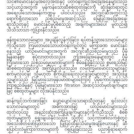
သင်၏မောင်းနှင်မှုအလေ့အထနှင့် ပတ်ဝန်းကျင်အခြေအနေများသည်
သင့်ယာဉ်အတွက် မှန်ကန်သောဆီစစ်ထုတ်ခြင်းကို ဆုံးဖြတ်ရာတွင်
အရေးပါသောအခန်းကဏ္ဍမှ ပါဝင်ပါသည်။ အင်ဂျင်ဆီအတွင်းသို့
ရောက်ရှိလာသော ညစ်ညမ်းမှုအဆင့်သည် မြေပြင်အခြေအနေ၊
ရာသီဥတုနှင့် မောင်းနှင်မှုပုံစံစသည့် အချက်များအပေါ် မူတည်၍
သိသိသာသာ ကွဲပြားနိုင်သည်။
ဖုန်ထူသောလမ်းများ၊ အပူချိန်လွန်ကဲခြင်း၊ ရပ်တန့်သွားသောလမ်းများ
ကဲ့သို့သော ကြမ်းတမ်းသောပတ်ဝန်းကျင်တွင် မကြာခဏ မောင်းနှင်
နေသည့် ယာဉ်မောင်းများအတွက် အင်ဂျင်ဆီညစ်ညမ်းမှုသည် ပိုမို
မြန်ဆန်စွာ စုပုံလာတတ်သည်။ ဤအခြေအနေများတွင် ပိုမို
ကြီးမားသော ညစ်ညမ်းမှုပမာဏများကို စီမံခန့်ခွဲနိုင်သည့် စွမ်းရည်မြင့်
ဆီစစ်ထုတ်ခြင်းကို အကြံပြုလိုပါသည်။ လမ်းကြမ်းမောင်းသူများနှင့်
စက်မှုလုပ်ငန်း သို့မဟုတ် စိုက်ပျိုးရေးလုပ်ငန်းခွင်များတွင် အသုံးပြု
သူများသည် မြင့်မားသောဖုန်ပမာဏများကြောင့် ပိုမိုကောင်းမွန်သော
ကြာရှည်ခံမှုနှင့် ပိုမိုမြင့်မားသော filtration အဆင့်သတ်မှတ်ချက်များ
ဖြင့် စစ်ထုတ်မှုများ လိုအပ်နိုင်သည်။
ဆန့်ကျင်ဘက်အားဖြင့်၊ ပျော့ပျောင်းသောရာသီဥတုနှင့် ရှင်းလင်း
သောလမ်းများတွင် အဓိကအားဖြင့် ယာဉ်မောင်းများသည်
ထုတ်လုပ်သူ အနည်းဆုံးအကြံပြုချက်များနှင့်ကိုက်ညီသည့် စံစစ်
ထုတ်မှုများကို ရွေးချယ်နိုင်သည်။ သို့တိုင် သင့်ကား၏လက်စွဲတွင်
အသေးစိတ်ဖော်ပြထားသော ပြုပြင်ထိန်းသိမ်းမှုအချိန်ဇယားနှင့် ဆီ
ပြောင်းလဲမှုကြားကာလများကို ဂရုပြုခြင်းသည် ပညာရှိရာရောက်