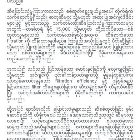
ပါသည်။
ဆီပြောင်းလဲမှုကြားကာလသည် စစ်ထုတ်ရွေးချယ်မှုအပေါ် တိုက်ရိုက်
သက်ရောက်မှုရှိသည်။ ဓာတုဆီများ သို့မဟုတ် အထူးပြုအင်ဂျင်ဒီဇိုင်း
များဖြင့် ဖွင့်ထားသည့် သက်တမ်းတိုးဆီပြောင်းလဲမှုကြားကာလများ
အတွက်—တခါတရံ မိုင် 15,000 သို့မဟုတ် ထို့ထက်ပိုသော—စစ်
ထုတ်သူများသည် သက်တမ်းတစ်ခုလုံးအတွက် ထိရောက်သော
filtration ကို ထိန်းထားရပါမည်။ ကြာရှည်အသုံးပြုမှုတွင် ပိတ်ဆို့ခြင်း
သို့မဟုတ် ပြိုကျခြင်းတို့ကို ရှောင်ရှားရန် တာရှည်ခံအောင် ပြုပြင်ထား
သော စစ်ထုတ်မှုများတွင် မီဒီယာပိုမိုပါဝင်ပြီး ပိုမိုကောင်းမွန်သော
တည်ဆောက်မှုပါရှိသည်။
အကယ်၍ သင်သည် ပြင်းထန်သော မောင်းနှင်ခြင်းကို လေ့ကျင့်ခြင်း
သို့မဟုတ် အင်ဂျင်ကို ၎င်း၏ကန့်သတ်ချက်သို့ မှန်မှန်တွန်းပါက၊
သာလွန်ကောင်းမွန်သော filtration efficiency နှင့် ဖုန်စွမ်းရည်
မြင့်မားသော filter ကိုရွေးချယ်ခြင်းက ဆီသန့်ရှင်းမှုကို ထိန်းသိမ်းနိုင်
ပြီး အင်ဂျင်အစိတ်အပိုင်းများကို ပိုမိုထိရောက်စွာ ကာကွယ်ပေး
နိုင်သည်။
ထို့အပြင် ရာသီအလိုက် ပြောင်းလဲမှုများသည် ဆီစစ်ထုတ်ခြင်း စွမ်း
ဆောင်ရည်ကို ထိခိုက်စေပါသည်။ အေးသောရာသီဥတုတွင် ဆီများထူ
လာစေပြီး သင့်လျော်သောဒီဇိုင်းထုတ်ထားသော စုပ်ထုတ်မှုအား
ဆန့်ကျင်သည့်အဆို့ရှင်များပါသည့် ဇကာများကိုရွေးချယ်ခြင်းသည်
စက်စတင်ချိန်တွင် ဆီလည်ပတ်မှုမြန်ဆန်စေပြီး အင်ဂျင်ဝိုင်ယိုခြင်းကို
လျော့ကျစေပါသည်။ ပူပြင်းသောရာသီဥတုတွင် အချိန်မတန်မီ