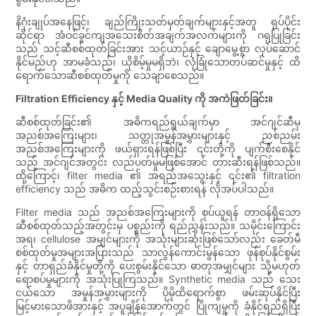
နိဂုံးချုပ်အနေဖြင့်၊ ချည်ကြိုးသတ်မှတ်ချက်များနှင့်အတူ ရုပ်ပိုင်း
ဆိုင်ရာ အံဝင်ခွင်ကျအသေးစိတ်အချက်အလက်များကို ဂရုပြုခြင်း
သည် သင့်ဆီစစ်ထုတ်ခြင်းအား သင့်ယာဉ်နှင့် ချောမွေ့စွာ လုပ်ဆောင်
နိုင်မည်ဟု အာမခံသည်၊ ယိုစိမ့်မှုမရှိဘဲ၊ လုံခြုံသောတပ်ဆင်မှုနှင့် ထိ
ရောက်သောဆီစစ်ထုတ်မှုကို သေချာစေသည်။
Filtration Efficiency နှင့် Media Quality ကို အကဲဖြတ်ခြင်း။
ဆီစစ်ထုတ်ခြင်း၏ အဓိကရည်ရွယ်ချက်မှာ အင်ဂျင်ဆီမှ
အညစ်အကြေးများ၊ သတ္တုအမှုန်အမွှားများနှင့် ညစ်ညမ်း
အညစ်အကြေးများကို ဖယ်ရှားရန်ဖြစ်ပြီး ၎င်းတို့ကို ပျက်စီးစေနိုင်
သည့် အင်ဂျင်အတွင်း လည်ပတ်မှုမဖြစ်အောင် တားဆီးရန်ဖြစ်သည်။
ထို့ကြောင့်၊ filter media ၏ အရည်အသွေးနှင့် ၎င်း၏ filtration
efficiency သည် အဓိက ထည့်သွင်းစဉ်းစားရန် လိုအပ်ပါသည်။
Filter media သည် အညစ်အကြေးများကို စုပ်ယူရန် တာဝန်ရှိသော
ဆီစစ်ထုတ်သည့်အတွင်းမှ ပစ္စည်းကို ရည်ညွှန်းသည်။ သမိုင်းကြောင်း
အရ၊ cellulose အမျှင်များကို အသုံးများဆုံးဖြစ်သော်လည်း ခေတ်မီ
စစ်ထုတ်မှုအများအပြားသည် သာလွန်ကောင်းမွန်သော ဖုန်စုပ်နိုင်စွမ်း
နှင့် တာရှည်ခံနိုင်မှုတို့ကို ပေးစွမ်းနိုင်သော ဓာတုအမျှင်များ သို့မဟုတ်
ရောစပ်မှုများကို အသုံးပြုကြသည်။ Synthetic media သည် သေး
ငယ်သော အမှုန်အမွှားများကို ပိုမိုထိရောက်စွာ ဖမ်းဆုပ်နိုင်ပြီး
မြင့်မားသောဖိအားနှင့် အပူချိန်အောက်တွင် ပြိုကျမှုကို ခံနိုင်ရည်ရှိပြီး