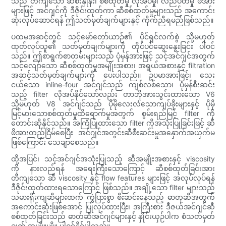
သည် တိကျသော ဆီစီးနှုန်း၊ စစ်ထုတ်မှု လိုအပ်မှု၊ လည်ပတ်မှု ဖိအား
များဖြင့် အင်ဂျင်ကို ဒီဇိုင်းထုတ်ကာ ဆီစစ်ထုတ်မှုများသည် အကောင်း
ဆုံးလုပ်ဆောင်ရန် ဤသတ်မှတ်ချက်များနှင့် ကိုက်ညီရမည်ဖြစ်သည်။
ပထမအဆင့်တွင် သင့်မော်တော်ယာဉ်၏ ပိုင်ရှင်လက်စွဲ သို့မဟုတ်
ထုတ်လုပ်သူ၏ သတ်မှတ်ချက်များကို တိုင်ပင်ဆွေးနွေးခြင်း ပါဝင်
သည်။ ဤစာရွက်စာတမ်းများသည် ပုံမှန်အားဖြင့် သင့်အင်ဂျင်အတွက်
သင့်လျော်သော ဆီစစ်ထုတ်မှုအမျိုးအစား၊ အရွယ်အစားနှင့် filtration
အဆင့်သတ်မှတ်ချက်များကို ပေးပါသည်။ ဥပမာအားဖြင့်၊ သေး
ငယ်သော inline-four အင်ဂျင်သည် ကျစ်လစ်သော၊ ပုံမှန်စီးဆင်း
သည့် filter လိုအပ်နိုင်သော်လည်း တာဘိုအားသွင်းထားသော V6
သို့မဟုတ် V8 အင်ဂျင်သည် ပိုမိုလေးလံသောကျပ်ခိုးများနှင့် ပိုမို
မြင့်မားသောစစ်ထုတ်မှုထိရောက်မှုအတွက် စွမ်းရည်မြင့် filter ကို
တောင်းဆိုနိုင်သည်။ အကြံပြုထားသော filter ကိုအသုံးပြုခြင်းဖြင့် ဆီ
ဖိအားတည်ငြိမ်စေပြီး အင်ဂျင်အတွင်းဆီစီးဆင်းမှုအနှောက်အယှက်မ
ဖြစ်ကြောင်း သေချာစေသည်။
ထို့အပြင်၊ သင့်အင်ဂျင်အသုံးပြုသည့် ဆီအမျိုးအစားနှင့် viscosity
ကို နားလည်ရန် အရေးကြီးသောကြောင့် ဆီစစ်ထုတ်ခြင်းအား
တိကျသော ဆီ viscosity နှင့် flow features များဖြင့် အလုပ်လုပ်ရန်
ဒီဇိုင်းထုတ်ထားရသောကြောင့် ဖြစ်သည်။ အချို့သော filter များသည်
သမားရိုးကျဆီများထက် ကွဲပြားစွာ စီးဆင်းနေသည့် ဓာတုဆီအတွက်
အကောင်းဆုံးဖြစ်အောင် ပြုလုပ်ထားပြီး၊ အကြီးစား ဒီဇယ်အင်ဂျင်ဆီ
စစ်ထုတ်ခြင်းသည် ဓာတ်ဆီအင်ဂျင်များနှင့် နှိုင်းယှဉ်ပါက စံသတ်မှတ်
ချက် အမျိုးမျိုး ပါဝင်နိုင်ပါသည်။