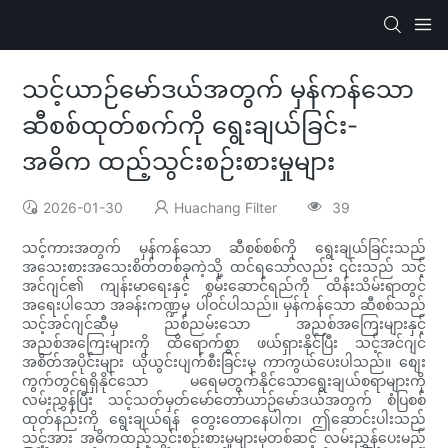
သင့်ယာဉ်မော်ဒယ်အတွက် မှန်ကန်သော
ဆီစစ်ထုတ်စက်ကို ရွေးချယ်ခြင်း-
အဓိက ထည့်သွင်းစဉ်းစားမှုများ
2026-01-30
Huachang Filter
39
သင့်ကားအတွက် မှန်ကန်သော ဆီစစ်စစ်ကို ရွေးချယ်ခြင်းသည်
အသေးစားအသေးစိတ်တစ်ခုကဲ့သို့ ထင်ရသော်လည်း ၎င်းသည် သင့်
အင်ဂျင်၏ ကျန်းမာရေးနှင့် စွမ်းဆောင်ရည်ကို ထိန်းသိမ်းရာတွင်
အရေးပါသော အခန်းကဏ္ဍမှ ပါဝင်ပါသည်။ မှန်ကန်သော ဆီစစ်သည်
သင့်အင်ဂျင်ဆီမှ ညစ်ညမ်းသော အညစ်အကြေးများနှင့်
အညစ်အကြေးများကို ထိရောက်စွာ ဖယ်ရှားနိုင်ပြီး သင့်အင်ဂျင်
အစိတ်အပိုင်းများ ယိုယွင်းပျက်စီးခြင်းမှ ကာကွယ်ပေးပါသည်။ စျေး
ကွက်တွင်ရရှိနိုင်သော မရေမတွက်နိုင်သောရွေးချယ်စရာများကို
လမ်းညွှန်ပြီး သင့်သတ်မှတ်မော်တော်ယာဉ်မော်ဒယ်အတွက် စံပြစစ်
ထုတ်နည်းကို ရွေးချယ်ရန် တွေးတောနေပါက၊ ဤဆောင်းပါးသည်
သင့်အား အဓိကထည့်သွင်းစဉ်းစားမှုများမှတစ်ဆင့် လမ်းညွှန်ပေးမည်