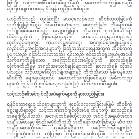
ဖြစ်ပြီး သင့်ကား၏သက်တမ်းရှည်မှုကို အထောက်အကူဖြစ်စေမည့်
ဆုံးဖြတ်ချက်တစ်ခုချနိုင်ရန် ကူညီပေးပါမည်။
ယာဉ်တိုင်းသည် ထူးခြားပြီး မသင့်လျော်သော ဆီစစ်ထုတ်ခြင်းကို
အသုံးပြုခြင်းသည် အကောင်းဆုံးသော စစ်ထုတ်ခြင်း ထိရောက်မှု၊
အင်ဂျင်စွမ်းဆောင်ရည် လျော့ကျခြင်း သို့မဟုတ် စက်ပိုင်းဆိုင်ရာ
ထိခိုက်မှုတို့ကို ဖြစ်စေနိုင်သည်။ မော်တော်ယာဥ်နည်းပညာနှင့်
ထုတ်လုပ်ရေးတွင် တိုးတက်မှုနှင့်အတူ၊ အင်ဂျင်ပုံစံအမျိုးမျိုးနှင့်
လည်ပတ်မှုအခြေအနေများကို ဖြည့်ဆည်းပေးရန်အတွက် ဆီစစ်ထုတ်
မှုများသည် ပြောင်းလဲလာသည်။ ၎င်းသည် စစ်ထုတ်ရွေးချယ်မှုအပေါ်
သက်ရောက်မှုရှိသော အကြောင်းရင်းအမျိုးမျိုးကို နားလည်ရန်၊
လိုက်ဖက်ညီမှုမှ အရည်အသွေးစံနှုန်းများအထိ နားလည်ရန် လိုအပ်
ပါသည်။ သင့်ယာဉ်၏လိုအပ်ချက်များနှင့် ကိုက်ညီသော မှန်ကန်သော
ဆီစစ်ကို ရွေးချယ်ရာတွင် အထောက်အကူဖြစ်စေမည့် အဓိကကဏ္ဍ
များကို ကျွန်ုပ်တို့ စူးစမ်းလေ့လာခြင်းဖြင့် ဆက်လက်ဖတ်ရှုပါ။
သင့်ယာဉ်၏အင်ဂျင်လိုအပ်ချက်များကို နားလည်ခြင်း။
ရနိုင်သောရွေးချယ်စရာများစွာကို စူးစမ်းလေ့လာခြင်းမပြုမီ ဆီစစ်ကို
ရွေးချယ်ရာတွင် သင့်ကား၏အင်ဂျင်လိုအပ်ချက်များကို နားလည်ရန်
အရေးကြီးပါသည်။ အင်ဂျင်တစ်ခုစီတိုင်းသည် အင်ဂျင်အရွယ်အစား၊
အမျိုးအစားနှင့် ဖွဲ့စည်းမှုပုံစံတို့ကဲ့သို့ အထိရောက်ဆုံးဖြစ်မည့် ဆီဇကာ
အမျိုးအစားတို့အပေါ် လွှမ်းမိုးမှုရှိသော အကြောင်းရင်းများဖြင့်
အင်ဂျင်တိုင်းသည် ကွဲပြားစွာ လည်ပတ်နေပါသည်။ ထုတ်လုပ်သူ