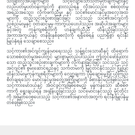
သီးခြားလိုအပ်ချက်များ၊ သင့်လျော်သောသတ်မှတ်ချက်များနှင့်
လည်ပတ်မှုပတ်ဝန်းကျင်ကို နားလည်ရန် လိုအပ်သည်။ စစ်ထုတ်မှု
အရည်အသွေး၊ လိုက်ဖက်ညီမှု၊ နှင့် သင်၏မောင်းနှင်မှုအလေ့အထ
များကို ထည့်သွင်းစဉ်းစားခြင်းဖြင့်၊ သင်သည် သင်၏အင်ဂျင်ကို
ညစ်ညမ်းမှုနှင့် ဝတ်ဆင်မှုမှ ကာကွယ်ပေးပါသည်။ အဆိုပါအချက်များ
နှင့်အတူ ကုန်ကျစရိတ်ကို ဟန်ချက်ညီညီ ထိန်းညှိခြင်းသည်
အကာအကွယ်နှင့် တန်ဖိုးနှစ်ခုစလုံးကို ရရှိစေရန် ပညာရှိစွာ ရင်းနှီး
မြုပ်နှံရန် သေချာစေသည်။
သင့်ကား၏အင်ဂျင်ကျန်းမာရေးသည် သန့်ရှင်းသောဆီနှင့် ထိရောက်
သောစစ်ထုတ်မှုအပေါ်တွင် များစွာမူတည်ပါသည်။ ဤတွင်ဖော်ပြထား
သော ထည့်သွင်းစဉ်းစားချက်များကို လိုက်နာခြင်းဖြင့်၊ သင်သည် သင့်
အင်ဂျင်၏ စွမ်းဆောင်ရည်နှင့် သက်တမ်းကို မြှင့်တင်နိုင်သည်၊ ပြုပြင်
ထိန်းသိမ်းမှုကုန်ကျစရိတ်များကို လျှော့ချကာ ပိုမိုချောမွေ့ပြီး ယုံကြည်
စိတ်ချရသော မောင်းနှင်မှုအတွေ့အကြုံများကို ခံစားနိုင်မည်ဖြစ်သည်။
သင့်ကားမော်ဒယ်နှင့် အံဝင်ခွင်ကျဖြစ်စေမည့် မှန်ကန်သော ဆီစစ်ဇ
ကာကို ရွေးချယ်ရန် အချိန်ယူခြင်းသည် သင်မောင်းနှင်သည့် မိုင်တိုင်း
ကို အမြတ်ဝေစုပေးသည့် သင့်ကား၏အနာဂတ်အတွက် ရင်းနှီးမြှုပ်နှံမှု
တစ်ခုဖြစ်သည်။