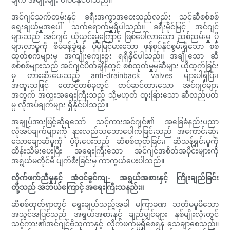
အင်ဂျင်သက်တမ်းနှင့် ခရီးအကွာအဝေးသည်လည်း သင့်ဆီစစ်စစ်
ရွေးချယ်မှုအပေါ် သက်ရောက်မှုရှိပါသည်။ ခရီးမိုင်မြင့် အင်ဂျင်
များသည် အင်ဂျင် ယိုယွင်းမှုကြောင့် ဖြစ်ပေါ်လာသော ညစ်ညမ်းမှု ပို
များလာမှုကို စီမံခန့်ခွဲရန် ပိုမိုမြင့်မားသော ဖုန်စုပ်နိုင်စွမ်းရှိသော စစ်
ထုတ်စက်များမှ အကျိုးကျေးဇူး ရရှိနိုင်ပါသည်။ အချို့သော ဆီ
စစ်စစ်များသည် အင်ဂျင်ပိတ်ချိန်တွင် စစ်ထုတ်မှုမှဆီများ ယိုထွက်ခြင်း
မှ တားဆီးပေးသည့် anti-drainback valves များပါရှိပြီး၊
အထူးသဖြင့် ထောင့်တစ်ခုတွင် တပ်ဆင်ထားသော အင်ဂျင်များ
အတွက် အထူးအရေးကြီးသည့် သို့မဟုတ် ထူးခြားသော ဆီလည်ပတ်
မှု လိုအပ်ချက်များ ရှိနိုင်ပါသည်။
အချုပ်အားဖြင့်ဆိုရသော် သင့်ကားအင်ဂျင်၏ အခြေခံနည်းပညာ
လိုအပ်ချက်များကို နားလည်သဘောပေါက်ခြင်းသည် အကောင်းဆုံး
သောချောဆီမှုကို ပံ့ပိုးပေးသည့် ဆီစစ်ထုတ်ခြင်း၊ ဆီသန့်ရှင်းမှုကို
ထိန်းသိမ်းပေးပြီး အရေးကြီးသော အင်ဂျင်အစိတ်အပိုင်းများကို
အရွယ်မတိုင်မီ ပျက်စီးခြင်းမှ ကာကွယ်ပေးပါသည်။
လိုက်ဖက်ညီမှုနှင့် အံဝင်ခွင်ကျ- အရွယ်အစားနှင့် ကြိုးချည်ခြင်း
တို့သည် အဘယ်ကြောင့် အရေးကြီးသနည်း။
ဆီစစ်ထုတ်ရာတွင် ရွေးချယ်သည့်အခါ မကြာခဏ သတိမမူမိသော
အသွင်အပြင်သည် အရွယ်အစားနှင့် ချည်မျှင်များ နှစ်မျိုးလုံးတွင်
သင့်ကား၏အင်ဂျင်ဗိသုကာနှင့် လိုက်ဖက်မှုရှိစေရန် သေချာစေသည်။