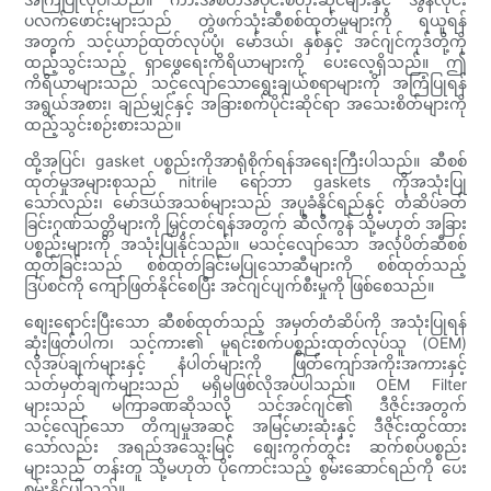
ပလက်ဖောင်းများသည် တွဲဖက်သုံးဆီစစ်ထုတ်မှုများကို ရယူရန်
အတွက် သင့်ယာဉ်ထုတ်လုပ်ပုံ၊ မော်ဒယ်၊ နှစ်နှင့် အင်ဂျင်ကုဒ်တို့ကို
ထည့်သွင်းသည့် ရှာဖွေရေးကိရိယာများကို ပေးလေ့ရှိသည်။ ဤ
ကိရိယာများသည် သင့်လျော်သောရွေးချယ်စရာများကို အကြံပြုရန်
အရွယ်အစား၊ ချည်မျှင်နှင့် အခြားစက်ပိုင်းဆိုင်ရာ အသေးစိတ်များကို
ထည့်သွင်းစဉ်းစားသည်။
ထို့အပြင်၊ gasket ပစ္စည်းကိုအာရုံစိုက်ရန်အရေးကြီးပါသည်။ ဆီစစ်
ထုတ်မှုအများစုသည် nitrile ရော်ဘာ gaskets ကိုအသုံးပြု
သော်လည်း၊ မော်ဒယ်အသစ်များသည် အပူခံနိုင်ရည်နှင့် တံဆိပ်ခတ်
ခြင်းဂုဏ်သတ္တိများကို မြှင့်တင်ရန်အတွက် ဆီလီကွန် သို့မဟုတ် အခြား
ပစ္စည်းများကို အသုံးပြုနိုင်သည်။ မသင့်လျော်သော အလုံပိတ်ဆီစစ်
ထုတ်ခြင်းသည် စစ်ထုတ်ခြင်းမပြုသောဆီများကို စစ်ထုတ်သည့်
ဒြပ်စင်ကို ကျော်ဖြတ်နိုင်စေပြီး အင်ဂျင်ပျက်စီးမှုကို ဖြစ်စေသည်။
စျေးရောင်းပြီးသော ဆီစစ်ထုတ်သည့် အမှတ်တံဆိပ်ကို အသုံးပြုရန်
ဆုံးဖြတ်ပါက၊ သင့်ကား၏ မူရင်းစက်ပစ္စည်းထုတ်လုပ်သူ (OEM)
လိုအပ်ချက်များနှင့် နံပါတ်များကို ဖြတ်ကျော်အကိုးအကားနှင့်
သတ်မှတ်ချက်များသည် မရှိမဖြစ်လိုအပ်ပါသည်။ OEM Filter
များသည် မကြာခဏဆိုသလို သင့်အင်ဂျင်၏ ဒီဇိုင်းအတွက်
သင့်လျော်သော တိကျမှုအဆင့် အမြင့်မားဆုံးနှင့် ဒီဇိုင်းထွင်ထား
သော်လည်း အရည်အသွေးမြင့် စျေးကွက်တွင်း ဆက်စပ်ပစ္စည်း
များသည် တန်းတူ သို့မဟုတ် ပိုကောင်းသည့် စွမ်းဆောင်ရည်ကို ပေး
စွမ်းနိုင်ပါသည်။