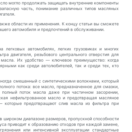
масло могло продолжать защищать внутренние компоненты
 запасную часть, понимание различных типов масляных
гателя.
также области их применения. К концу статьи вы сможете
ашего автомобиля и предпочтений в обслуживании.
 легковых автомобилях, легких грузовиках и многих
тра двигателя, резьбового центрального отверстия для
к масла. Их удобство — ключевое преимущество: когда
ярными как среди автолюбителей, так и среди тех, кто
иногда смешанный с синтетическими волокнами, который
лного потока: все масло, предназначенное для смазки,
 полный поток масла даже при частичном засорении,
ская нефильтрованное масло и предотвращая масляное
 — которые предотвращают слив масла из фильтра при
в широком диапазоне размеров, пропускной способности
пуса приводит к образованию отходов при каждой замене,
рязнения или интенсивной эксплуатации стандартные