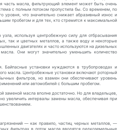
ая часть масла, фильтрующий элемент может быть очень
стема с полным потоком пропустила бы. Со временем, по
о уровня, что значительно снижает абразивный износ и
ьшим пробегом и для тех, кто стремится к максимальной
 узла, используя центробежную силу для отбрасывания
ых, так и цветных металлов, а также воду и некоторые
ышленных двигателях и часто используются на дизельных
 масла. Они могут значительно уменьшить количество
я. Байпасные установки нуждаются в трубопроводах и
рного масла. Центробежные установки включают роторный
бычных фильтров, но взамен они обеспечивают уровень
применений или автомобилей с большим пробегом.
ой заменой масла вполне достаточно. Но для владельцев,
но увеличить интервалы замены масла, обеспечивая при
шенствованием.
агрязнений — как правило, частиц черных металлов, —
тных фильтрах в поток масла вводятся редкоземельные