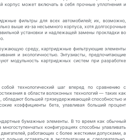
ый корпус может включать в себя прочные уплотнения и
иджные фильтры для всех автомобилей; их, возможно,
лько выше из-за несъемного корпуса, хотя долгосрочные
равильной установки и надлежащей замены прокладки во
о.
окружающую среду, картриджные фильтрующие элементы
ивания и экологичностью. Энтузиасты, предпочитающие
твуют модульность картриджных систем при разработке
 собой технологический шаг вперед по сравнению с
стижения в области волоконных технологий — таких как
ы, обладают большей грязеудерживающей способностью и
сокие коэффициенты бета, улавливая больший процент
андартные бумажные элементы. В то время как обычный
 многоступенчатых конфигурациях способны улавливать
 двигателей, работающих с более жесткими допусками, а
т дольше оставаться в эксплуатации и, следовательно,