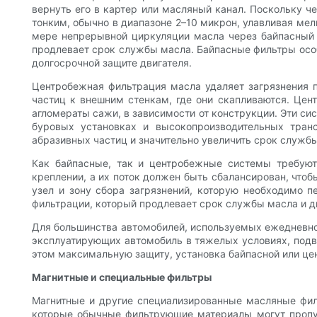
вернуть его в картер или масляный канал. Поскольку 
тонким, обычно в диапазоне 2–10 микрон, улавливая ме
мере непрерывной циркуляции масла через байпасный б
продлевает срок службы масла. Байпасные фильтры особ
долгосрочной защите двигателя.
Центробежная фильтрация масла удаляет загрязнения 
частиц к внешним стенкам, где они скапливаются. Цен
агломераты сажи, в зависимости от конструкции. Эти с
буровых установках и высокопроизводительных транс
абразивных частиц и значительно увеличить срок служб
Как байпасные, так и центробежные системы требуют
креплении, а их поток должен быть сбалансирован, что
узел и зону сбора загрязнений, которую необходимо 
фильтрации, который продлевает срок службы масла и д
Для большинства автомобилей, используемых ежедневно, 
эксплуатирующих автомобиль в тяжелых условиях, подв
этом максимальную защиту, установка байпасной или ц
Магнитные и специальные фильтры
Магнитные и другие специализированные масляные фил
которые обычные фильтрующие материалы могут пропус