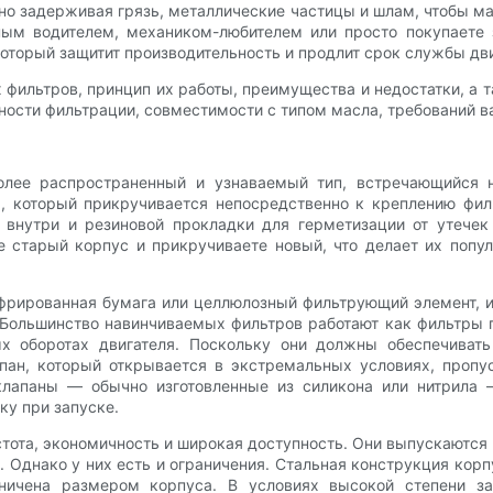
но задерживая грязь, металлические частицы и шлам, чтобы 
чным водителем, механиком-любителем или просто покупаете
оторый защитит производительность и продлит срок службы дви
фильтров, принцип их работы, преимущества и недостатки, а 
ности фильтрации, совместимости с типом масла, требований в
ее распространенный и узнаваемый тип, встречающийся на
а, который прикручивается непосредственно к креплению филь
 внутри и резиновой прокладки для герметизации от утече
 старый корпус и прикручиваете новый, что делает их попул
офрированная бумага или целлюлозный фильтрующий элемент, 
Большинство навинчиваемых фильтров работают как фильтры по
х оборотах двигателя. Поскольку они должны обеспечивать
пан, который открывается в экстремальных условиях, пропу
клапаны — обычно изготовленные из силикона или нитрила
у при запуске.
ота, экономичность и широкая доступность. Они выпускаются 
 Однако у них есть и ограничения. Стальная конструкция кор
ничена размером корпуса. В условиях высокой степени заг