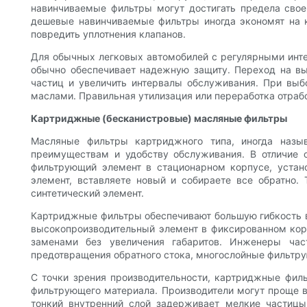
навинчиваемые фильтры могут достигать предела свое
дешевые навинчиваемые фильтры иногда экономят на к
повредить уплотнения клапанов.
Для обычных легковых автомобилей с регулярными инт
обычно обеспечивает надежную защиту. Переход на в
частиц и увеличить интервалы обслуживания. При выб
маслами. Правильная утилизация или переработка отраб
Картриджные (бесканистровые) масляные фильтры
Масляные фильтры картриджного типа, иногда назы
преимуществам и удобству обслуживания. В отличие 
фильтрующий элемент в стационарном корпусе, устан
элемент, вставляете новый и собираете все обратно.
синтетический элемент.
Картриджные фильтры обеспечивают большую гибкость в
высокопроизводительный элемент в фиксированном корп
заменами без увеличения габаритов. Инженеры ча
предотвращения обратного стока, многослойные фильтрую
С точки зрения производительности, картриджные фил
фильтрующего материала. Производители могут проще в
тонкий внутренний слой задерживает мелкие частицы