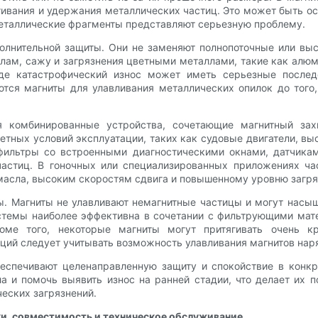
гивания и удержания металлических частиц. Это может быть ос
металлические фрагменты представляют серьезную проблему.
полнительной защиты. Они не заменяют полнопоточные или вы
шлам, сажу и загрязнения цветными металлами, такие как алюм
где катастрофический износ может иметь серьезные послед
тся магниты для улавливания металлических опилок до того,
я комбинированные устройства, сочетающие магнитный за
етных условий эксплуатации, таких как судовые двигатели, 
ильтры со встроенными диагностическими окнами, датчикам
стиц. В гоночных или специализированных приложениях ча
асла, высоким скоростям сдвига и повышенному уровню загря
. Магниты не улавливают немагнитные частицы и могут насыщ
стемы наиболее эффективна в сочетании с фильтрующими ма
оме того, некоторые магниты могут притягивать очень к
ций следует учитывать возможность улавливания магнитов нар
еспечивают целенаправленную защиту и спокойствие в конк
ла и помочь выявить износ на ранней стадии, что делает их 
еских загрязнений.
и, совместимость и техническое обслуживание.