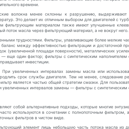
ительного времени.
еские волокна менее склонны к разрушению, выдерживают 
ратур. Это делает их отличным выбором для двигателей с тур
ким фильтрующим материалом также имеют улучшенные клеев
й поток масла через фильтрующий материал, а не вокруг него.
нными трудностями. Фильтры, улавливающие более мелкие ча
ь баланс между эффективностью фильтрации и достаточной п
адок (увеличенной площади поверхности), металлических усил
ь — еще один фактор; фильтры с синтетическим наполнителем
оправдывает инвестиции.
. При увеличенных интервалах замены масла или использова
родлить срок службы двигателя. Тем не менее, следование 
льтр является частью общей стратегии смазки. Для пользова
или увеличенных интервалов замены — фильтры с синтетическ
ляют собой альтернативные подходы, которые многие энтузиа
часто используются в сочетании с полнопоточным фильтром, а
точных фильтров в чистом виде.
льтрующий элемент лишь небольшую часть потока масла из 