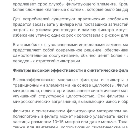
продлевает срок службы фильтрующего элемента. Кроме
более сложные клапанные системы, которые было бы до
Для потребителей существуют практические соображе
придется заказывать у дилера или поставщика запчасте
затраты на утилизацию отходов и замену фильтра могу
избежание утечек; однако риск сопоставим с риском для
В автомобилях с увеличенными интервалами замены м
представляют собой современное решение, обеспечива
самостоятельное обслуживание, обычно ценят более ч
передовых стратегий фильтрации.
Фильтры высокой эффективности и синтетические фил
Высокоэффективные масляные фильтры и фильтры с 
традиционными элементами на основе целлюлозы. Фильт
микростекло, полиэстер и смешанные синтетические ма
улучшенной структурной целостностью. Эти фильтры 
микроскопических загрязнений, вызывающих износ и об
Фильтры с синтетическим фильтрующим материалом час
полнопоточный фильтр может надежно улавливать част
частицы размером 10–15 микрон или даже мельче. Такая
также для двигателей, использующих синтетические ма