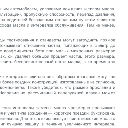
 вашим автомобилем, условиями вождения и типом масла.
льтрации), пропускную способность, перепад давления,
тва водителей безопасным отправным пунктом является
асхода масла и интервалов обслуживания. Тем не менее,
ды тестирования и стандарты могут затруднить прямое
 показывает отношение частиц, попадающих в фильтр до
ие коэффициенты бета при малых микронных размерах
х, он удаляет большой процент частиц этого размера.
ечить беспрепятственный поток масла, в то время как
е материалы или составы обратных клапанов могут не
более поздних конструкций, изготовленные из силикона,
компоненты. Также убедитесь, что размер прокладки и
. Неправильно рассчитанный перепускной клапан может
, если интервалы замены масла чрезмерно превышают
 и учет типа вождения — короткие поездки, буксировка,
тельная. Для тех, кто использует синтетические масла с
ит лучшую защиту в течение увеличенного интервала.