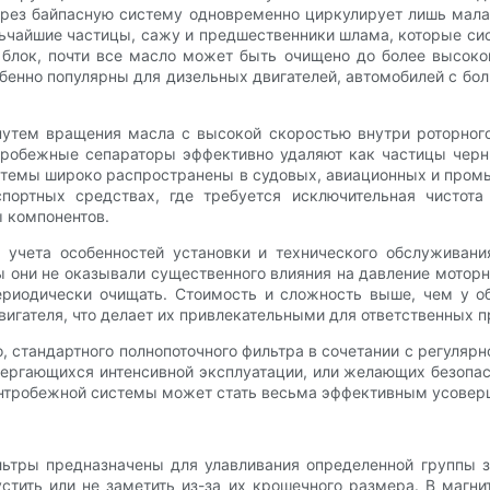
через байпасную систему одновременно циркулирует лишь мал
льчайшие частицы, сажу и предшественники шлама, которые си
лок, почти все масло может быть очищено до более высоког
енно популярны для дизельных двигателей, автомобилей с бол
путем вращения масла с высокой скоростью внутри роторного
тробежные сепараторы эффективно удаляют как частицы черн
истемы широко распространены в судовых, авиационных и пром
портных средствах, где требуется исключительная чистота
ы компонентов.
 учета особенностей установки и технического обслуживани
бы они не оказывали существенного влияния на давление мото
периодически очищать. Стоимость и сложность выше, чем у о
вигателя, что делает их привлекательными для ответственных 
стандартного полнопоточного фильтра в сочетании с регулярн
ергающихся интенсивной эксплуатации, или желающих безопас
ентробежной системы может стать весьма эффективным усовер
ьтры предназначены для улавливания определенной группы з
тить или не заметить из-за их крошечного размера. В магни