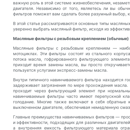
важную роль в этой системе жизнеобеспечения, незамет
двигателя. Независимо от того, являетесь ли вы обы
фильтров поможет вам сделать более разумный выбор, к
В этой статье рассматриваются основные типы масляных 
уверенно выбрать масляный фильтр, исходя из эффектив
Масляные фильтры с резьбовым креплением (обычные)
Масляные фильтры с резьбовым креплением — наибол
мотоциклах. Эти фильтры состоят из стального корпус
потока масла, гофрированного фильтрующего элемента
приходит время замены масла, вы просто откручиваете
пользуется услугами экспресс-замены масла.
Внутри типичного навинчиваемого фильтра находится г
задерживает загрязнения по мере прохождения масла. 
проходит через фильтрующий элемент при нормальны
навинчиваемые фильтры часто имеют перепускной кла
голодание. Многие также включают в себя обратные 
выключенном двигателе, обеспечивая немедленную смазк
Главные преимущества навинчиваемых фильтров — прост
и эффективности, подходящих для различных двигателей.
а внутренняя емкость фильтрующего материала огра