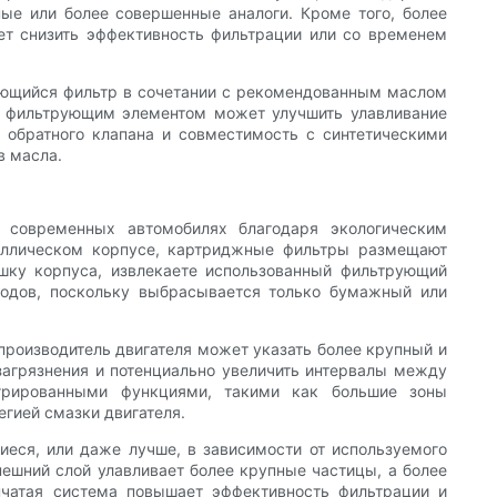
ые или более совершенные аналоги. Кроме того, более
ет снизить эффективность фильтрации или со временем
ающийся фильтр в сочетании с рекомендованным маслом
м фильтрующим элементом может улучшить улавливание
 обратного клапана и совместимость с синтетическими
в масла.
 современных автомобилях благодаря экологическим
таллическом корпусе, картриджные фильтры размещают
шку корпуса, извлекаете использованный фильтрующий
тходов, поскольку выбрасывается только бумажный или
роизводитель двигателя может указать более крупный и
загрязнения и потенциально увеличить интервалы между
грированными функциями, такими как большие зоны
гией смазки двигателя.
еся, или даже лучше, в зависимости от используемого
ешний слой улавливает более крупные частицы, а более
нчатая система повышает эффективность фильтрации и