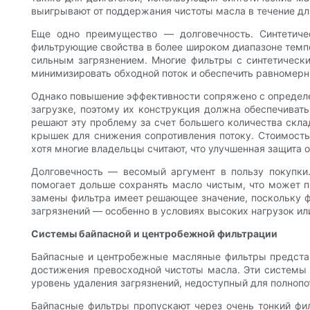
выигрывают от поддержания чистоты масла в течение дл
Еще одно преимущество — долговечность. Синтетич
фильтрующие свойства в более широком диапазоне темпе
сильным загрязнением. Многие фильтры с синтетичес
минимизировать обходной поток и обеспечить равномерны
Однако повышение эффективности сопряжено с определе
загрузке, поэтому их конструкция должна обеспечиват
решают эту проблему за счет большего количества скл
крышек для снижения сопротивления потоку. Стоимост
хотя многие владельцы считают, что улучшенная защита 
Долговечность — весомый аргумент в пользу покупки
помогает дольше сохранять масло чистым, что может п
замены фильтра имеет решающее значение, поскольку фи
загрязнений — особенно в условиях высоких нагрузок 
Системы байпасной и центробежной фильтрации
Байпасные и центробежные масляные фильтры представ
достижения превосходной чистоты масла. Эти системы 
уровень удаления загрязнений, недоступный для полнопо
Байпасные фильтры пропускают через очень тонкий фи