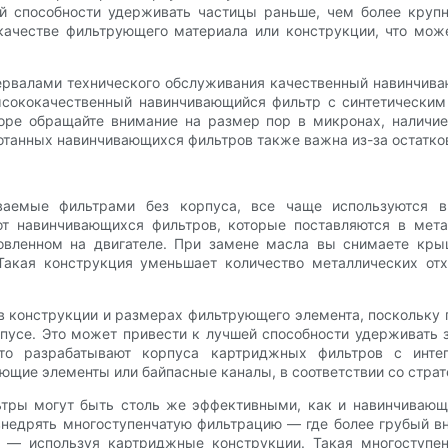
й способности удерживать частицы раньше, чем более крупн
ачестве фильтрующего материала или конструкции, что мож
ервалами технического обслуживания качественный навинчив
ысококачественный навинчивающийся фильтр с синтетически
оре обращайте внимание на размер пор в микронах, наличие
отанных навинчивающихся фильтров также важна из-за остатко
ваемые фильтрами без корпуса, все чаще используются в
от навинчивающихся фильтров, которые поставляются в ме
овленном на двигателе. При замене масла вы снимаете кры
 Такая конструкция уменьшает количество металлических о
 конструкции и размерах фильтрующего элемента, поскольку п
усе. Это может привести к лучшей способности удерживать 
сто разрабатывают корпуса картриджных фильтров с инте
щие элементы или байпасные каналы, в соответствии со страте
ьтры могут быть столь же эффективными, как и навинчивающи
недрять многоступенчатую фильтрацию — где более грубый вн
 — используя картриджные конструкции. Такая многоступе