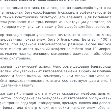
я не только его типа, но и того, как он взаимодействует с
в микронах, бета-коэффициент (показатель эффективности фи
, а также конструкцию фильтрующего элемента. Для большинс
ели указывают фильтры, исходя из конструкции двигателя, р
которые могут улучшить защиту без ущерба для безопасности.
р частиц, которые улавливает фильтр, хотя различные мето
изированным показателем: бета X (например, Бета 20 = 100)
ильтра, при заданном микрометровом размере. Более высок
если фильтр имеет высокий коэффициент бета при 10 микрона
авливания частиц меньшего микронного размера, чтобы обесп
онкую фильтрацию.
ажный практический аспект. Некоторые дешевые фильтрующи
слам или увеличенных интервалов замены. Обратные клапаны 
масел и более высоких температур, чем старые нитриловые 
ойки предохранительного клапана соответствуют двигателю
 давление и защиту.
аже самый лучший фильтр может оказаться неэффективным
мотры, соблюдение рекомендованных интервалов обслуживания
ильтрации подходит: стандартная, премиум-класса или дополни
фильтр или фильтр с синтетическим наполнителем обеспеч