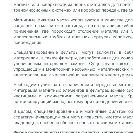
магниты или поверхности из черных металлов для притя
трансмиссионных системах или коробках передач, где 
Магнитные фильтры часто используются в качестве до
нацелены на магнитные частицы, а не на органический 
применения, где происходит отслоение металла или 
маслоприемных трубках и внешних корпусах использую
повреждения.
Специализированные фильтры могут включать в себ
материалом, а также фильтры, разработанные для конкр
увеличенным интервалом замены. Существуют также ф
упрощающими мониторинг необычных металлических ча
адаптированные к чрезвычайно высоким температурам м
Необходимо учитывать ограничения и передовые методы
Интеграция магнитных элементов в фильтрационные си
частицами и химическими загрязнениями масла. Кр
прогрессирующий износ, поэтому при проведении инспек
В целом, специализированные и магнитные фильтры об
стратегии фильтрации они могут повысить чистоту мас
владельцев, особенно обеспокоенных наличием металлич
Выбор подходящего масляного фильтра: характеристик