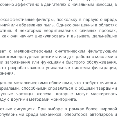
обенно эффективно в двигателях с начальным износом, в
сокоэффективные фильтры, поскольку в первую очередь
иний или абразивная пыль. Однако они ценны в областях
ствия. В некоторых неоригинальных сливных пробках,
 как они начнут циркулировать и вызывать дальнейшие
хват с мелкодисперсным синтетическим фильтрующим
высокотемпературные режимы или для работы с маслами с
и загрязнения или функциями быстрого обслуживания,
сто разрабатываются уникальные системы фильтрации,
знения.
аться металлическими обломками, что требует очистки.
териалами, способными справляться с общими твердыми
рупные частицы железа, которые могут маскировать
яду с другими методами мониторинга.
ретных ситуациях. При выборе в рамках более широкой
популярными среди механиков, операторов автопарков и