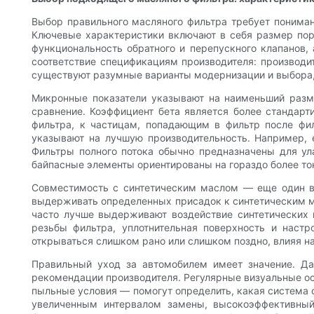
Выбор правильного масляного фильтра требует понимани
Ключевые характеристики включают в себя размер пор 
функциональность обратного и перепускного клапанов
соответствие спецификациям производителя: производит
существуют разумные варианты модернизации и выбора, 
Микронные показатели указывают на наименьший разме
сравнение. Коэффициент бета является более стандарт
фильтра, к частицам, попадающим в фильтр после ф
указывают на лучшую производительность. Например, 
Фильтры полного потока обычно предназначены для ул
байпасные элементы ориентированы на гораздо более т
Совместимость с синтетическим маслом — еще один в
выдерживать определенных присадок к синтетическим ма
часто лучше выдерживают воздействие синтетических 
резьбы фильтра, уплотнительная поверхность и настр
открываться слишком рано или слишком поздно, влияя на
Правильный уход за автомобилем имеет значение. Д
рекомендации производителя. Регулярные визуальные ос
пыльные условия — помогут определить, какая система ф
увеличенным интервалом замены, высокоэффективный 