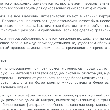
 того, поскольку заменяется только элемент, первоначальн
рого воспроизводить для одноразовых канистровых фильтров.
ния. Не все магазины автозапчастей имеют в наличии картр
й. Первоначальная стоимость для автомобиля может быть неско
т это компенсировать. Картриджные фильтры также требуют п
 фильтров с резьбовым креплением, если все сделано правильн
асла или разработанных с учетом снижения воздействия на 
ющее баланс между производительностью, удобством обслуж
истый процесс замены элементов, а производители приветс
ьтры
использованием синтетических материалов представляют
рующий материал является сердцем системы фильтрации, а до
териалы — позволяют улавливать гораздо более мелкие частиц
часто нацелены на более мелкие микрочастицы и более вы
разование шлама.
то достигают эффективности фильтрации, превосходящей ст
ицы размером до 20–40 микрон, высокоэффективные фильтры в
 более тонкая фильтрация особенно полезна для современных
сла и масла с увеличенным интервалом замены, которые могу