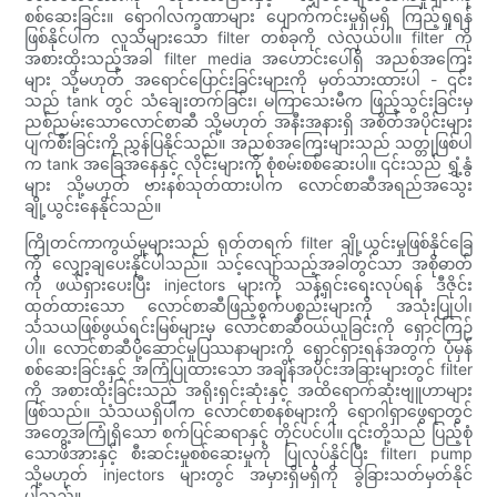
စစ်ဆေးခြင်း။ ရောဂါလက္ခဏာများ ပျောက်ကင်းမှုရှိမရှိ ကြည့်ရှုရန်
ဖြစ်နိုင်ပါက လူသိများသော filter တစ်ခုကို လဲလှယ်ပါ။ filter ကို
အစားထိုးသည့်အခါ filter media အဟောင်းပေါ်ရှိ အညစ်အကြေး
များ သို့မဟုတ် အရောင်ပြောင်းခြင်းများကို မှတ်သားထားပါ - ၎င်း
သည် tank တွင် သံချေးတက်ခြင်း၊ မကြာသေးမီက ဖြည့်သွင်းခြင်းမှ
ညစ်ညမ်းသောလောင်စာဆီ သို့မဟုတ် အနီးအနားရှိ အစိတ်အပိုင်းများ
ပျက်စီးခြင်းကို ညွှန်ပြနိုင်သည်။ အညစ်အကြေးများသည် သတ္တုဖြစ်ပါ
က tank အခြေအနေနှင့် လိုင်းများကို စုံစမ်းစစ်ဆေးပါ။ ၎င်းသည် ရွှံ့နွံ
များ သို့မဟုတ် ဗားနစ်သုတ်ထားပါက လောင်စာဆီအရည်အသွေး
ချို့ယွင်းနေနိုင်သည်။
ကြိုတင်ကာကွယ်မှုများသည် ရုတ်တရက် filter ချို့ယွင်းမှုဖြစ်နိုင်ခြေ
ကို လျှော့ချပေးနိုင်ပါသည်။ သင့်လျော်သည့်အခါတွင်သာ အစိုဓာတ်
ကို ဖယ်ရှားပေးပြီး injectors များကို သန့်ရှင်းရေးလုပ်ရန် ဒီဇိုင်း
ထုတ်ထားသော လောင်စာဆီဖြည့်စွက်ပစ္စည်းများကို အသုံးပြုပါ၊
သံသယဖြစ်ဖွယ်ရင်းမြစ်များမှ လောင်စာဆီဝယ်ယူခြင်းကို ရှောင်ကြဉ်
ပါ။ လောင်စာဆီပို့ဆောင်မှုပြဿနာများကို ရှောင်ရှားရန်အတွက် ပုံမှန်
စစ်ဆေးခြင်းနှင့် အကြံပြုထားသော အချိန်အပိုင်းအခြားများတွင် filter
ကို အစားထိုးခြင်းသည် အရိုးရှင်းဆုံးနှင့် အထိရောက်ဆုံးဗျူဟာများ
ဖြစ်သည်။ သံသယရှိပါက လောင်စာစနစ်များကို ရောဂါရှာဖွေရာတွင်
အတွေ့အကြုံရှိသော စက်ပြင်ဆရာနှင့် တိုင်ပင်ပါ။ ၎င်းတို့သည် ပြည့်စုံ
သောဖိအားနှင့် စီးဆင်းမှုစစ်ဆေးမှုကို ပြုလုပ်နိုင်ပြီး filter၊ pump
သို့မဟုတ် injectors များတွင် အမှားရှိမရှိကို ခွဲခြားသတ်မှတ်နိုင်
ပါသည်။