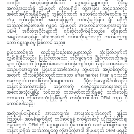
ထားပြီး အလွန်စျေးပေါသော ရွေးချယ်မှုများတွင် ပံ့ပိုးမှု
အကန့်အသတ်ရှိ သို့မဟုတ် လုံးဝမရှိပါ။ ထို့အပြင်၊ သင့်ဒေသတွင်
အစိတ်အပိုင်းရရှိနိုင်မှုနှင့် အွန်လိုင်းထက် ဒေသခံလက်လီရောင်းချသူ
ထံမှ ဝယ်ယူခြင်း၏ အဆင်ပြေမှုကို သင်လိုချင်ခြင်း ရှိ၊ မရှိကို
ထည့်သွင်းစဉ်းစားပါ။ ဂန္ထဝင် သို့မဟုတ် အဟောင်းကားများအတွက်၊
OEM အစိတ်အပိုင်းများကို ရပ်ဆိုင်းလိုက်နိုင်သည်။ ထို့နောက်
အရည်အသွေးမြင့် aftermarket အစားထိုးများသည် လက်တွေ့ကျ
သော ရွေးချယ်မှု ဖြစ်လာပါသည်။
စွမ်းဆောင်ရည် ထည့်သွင်းစဉ်းစားမှုများသည် ဆုံးဖြတ်ချက်ကို
လွှမ်းမိုးနိုင်သည်။ ပြုပြင်ထားသော အင်ဂျင်များ၊ ပြိုင်ကားအသုံးချမှု
များ သို့မဟုတ် ကြမ်းတမ်းသောပတ်ဝန်းကျင်တွင် လည်ပတ်နေသော
ယာဉ်များအတွက်၊ မြင့်မားသောစီးဆင်းမှု သို့မဟုတ် အပိုစစ်ထုတ်မှု
အတွက် သီးသန့်ဒီဇိုင်းထုတ်ထားသော aftermarket filter များသည်
စတော့ရှယ်ယာအစိတ်အပိုင်းများထက် ပိုမိုသင့်လျော်နိုင်ပါသည်။
ဆန့်ကျင်ဘက်အားဖြင့် သင့်ကားကို နေ့စဉ်သွားလာရေးအတွက်
အဓိကအသုံးပြုပြီး သင်သည် တသမတ်တည်းရှိမှုနှင့် သက်သေပြ
ထားသော တွဲဖက်အသုံးပြုနိုင်မှုကို တန်ဖိုးထားပါက OEM သည် ပို
ကောင်းပါသည်။
အတိုချုပ်ပြောရရင် အားသာချက်၊ အားနည်းချက်တွေကို ချိန်ဆ
ကြည့်ပါ- အာမခံချက်ရှိတဲ့ တပ်ဆင်မှုနဲ့ စက်ရုံအဆင့် ယုံကြည်စိတ်ချ
ရမှုအတွက် OEM ကို ရွေးချယ်ပါ၊ ပိုကောင်းတဲ့ သတ်မှတ်ချက်တွေ၊
ကုန်ကျစရိတ် သက်သာမှုတွေ လိုအပ်တဲ့အခါ ဒါမှမဟုတ် OEM မရနိုင်