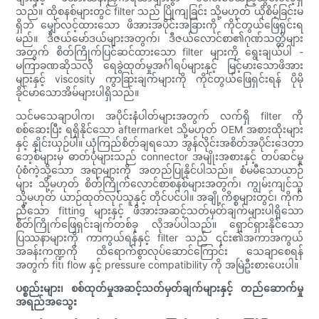
သည်။ ထိုစနစ်များတွင် filter သည် ပြိုကျခြင်း သို့မဟုတ် ယိုစိမ့်ခြင်းမ
ရှိဘဲ မျှော်လင့်ထားသော ဖိအားအပိုင်းအခြားကို ကိုင်တွယ်ဖြေရှင်းရ
မည်။ ဒီဇယ်မော်ဒယ်များအတွက်၊ ဒီဇယ်လောင်စာ၏ဂုဏ်သတ္တိများ
အတွက် စိတ်ကြိုက်ပြင်ဆင်ထားသော filter များကို ရွေးချယ်ပါ -
မကြာခဏဆိုသလို ရေခွဲထုတ်မှုအင်္ဂါရပ်များနှင့် မြင့်မားသောဖိအား
များနှင့် viscosity ကွာခြားချက်များကို ကိုင်တွယ်ဖြေရှင်းရန် ပိုမို
ခိုင်မာသောအိမ်များပါရှိသည်။
သင်မသေချာပါက၊ အပိုင်းနံပါတ်များအတွက် လက်ရှိ filter ကို
စစ်ဆေးပြီး ရရှိနိုင်သော aftermarket သို့မဟုတ် OEM အစားထိုးများ
နှင့် နှိုင်းယှဉ်ပါ။ ယုံကြည်စိတ်ချရသော အွန်လိုင်းအစိတ်အပိုင်းဒေတာ
ဘေ့စ်များမှ ဓာတ်ပုံများသည် connector အမျိုးအစားနှင့် တပ်ဆင်မှု
ပုံစံကဲ့သို့သော အရာများကို အတည်ပြုနိုင်ပါသည်။ စံမမီသောယာဉ်
များ သို့မဟုတ် စိတ်ကြိုက်လောင်စာစနစ်များအတွက်၊ ကျွမ်းကျင်သူ
သို့မဟုတ် ယာဉ်ထုတ်လုပ်သူနှင့် တိုင်ပင်ပါ။ အချို့ကိစ္စများတွင်၊ ကိုက်
ညီသော fitting များနှင့် ဖိအားအဆင့်သတ်မှတ်ချက်များပါရှိသော
စိတ်ကြိုက်ဖြေရှင်းချက်တစ်ခု လိုအပ်ပါသည်။ ရှောင်ရှားနိုင်သော
ပြဿနာများကို ကာကွယ်ရန်နှင့် filter သည် ၎င်း၏အကာအကွယ်
အခန်းကဏ္ဍကို ထိရောက်စွာလုပ်ဆောင်ကြောင်း သေချာစေရန်
အတွက် fit၊ flow နှင့် pressure compatibility ကို အမြဲဦးစားပေးပါ။
ပစ္စည်းများ၊ စစ်ထုတ်မှုအဆင့်သတ်မှတ်ချက်များနှင့် တည်ဆောက်မှု
အရည်အသွေး