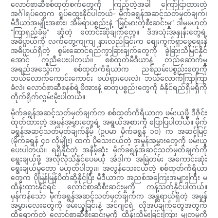
လောင်စာဆီစစ်ထုတ်စက်တွေကို ကြည့်တဲ့အခါ ကြော်ငြာထားတဲ့
အင်္ဂါရပ်တွေက ရှုပ်ထွေးနိုင်ပါတယ်- မိုက်ခရွန်အဆင့်သတ်မှတ်ချက်၊
မီဒီယာအမျိုးအစား၊ အိမ်ရာပစ္စည်းနဲ့ “မြင့်မားတဲ့စီးဆင်းမှု” ဒါမှမဟုတ်
“ကြာရှည်ခံမှု” ဆိုတဲ့ တောင်းဆိုချက်တွေ။ ဒီအသုံးအနှုန်းတွေရဲ့
အဓိပ္ပာယ်ကို လက်တွေ့ကျကျ နားလည်ခြင်းက စျေးကွက်ရှာဖွေရေးနဲ့
အဓိပ္ပာယ်ရှိတဲ့ စွမ်းဆောင်ရည်ကွာခြားချက်တွေကို ခွဲခြားသိမြင်နိုင်
အောင် ကူညီပေးပါတယ်။ စစ်ထုတ်မီဒီယာနဲ့ တည်ဆောက်မှု
အရည်အသွေးက စစ်ထုတ်ကိရိယာက ညစ်ညမ်းပစ္စည်းတွေကို
ဘယ်လောက်ကောင်းကောင်း ဖယ်ရှားပေးလဲ၊ ဘယ်လောက်ကြာကြာ
ခံလဲ၊ လောင်စာဆီစနစ်ရဲ့ဖိအားနဲ့ ဓာတုပစ္စည်းတွေကို ခံနိုင်ရည်ရှိမရှိကို
တိုက်ရိုက်လွှမ်းမိုးပါတယ်။
မိုက်ခရွန်အဆင့်သတ်မှတ်ချက်က စစ်ထုတ်ကိရိယာက ဖမ်းယူဖို့ ဒီဇိုင်း
ထုတ်ထားတဲ့ အမှုန်အမွှားတွေရဲ့ အရွယ်အစားကို ပြောပြပါတယ်။ မိုက်
ခရွန်အဆင့်သတ်မှတ်ချက်နိမ့် (ဥပမာ မိုက်ခရွန် ၁၀) က အဆင့်မြင့်
(မိုက်ခရွန် ၄၀ လိုမျိုး) ထက် ပိုသေးငယ်တဲ့ အမှုန်အမွှားတွေကို ဖမ်းယူ
ပေးပါတယ်။ ရရှိနိုင်တဲ့ အနိမ့်ဆုံး မိုက်ခရွန်အဆင့်သတ်မှတ်ချက်ကို
ရွေးချယ်ဖို့ အလိုလိုသိနိုင်ပေမယ့် အဲဒါက အမြဲတမ်း အကောင်းဆုံး
ရွေးချယ်မှုတော့ မဟုတ်ပါဘူး။ အလွန်သေးငယ်တဲ့ စစ်ထုတ်ကိရိယာ
တွေက ပိုမြန်မြန်ပိတ်ဆို့နိုင်ပြီး မီဒီယာက အညစ်အကြေးအများကြီး မ
ထိန်းထားနိုင်ရင် လောင်စာဆီစီးဆင်းမှုကို ကန့်သတ်နိုင်ပါတယ်။
မှန်ကန်သော မိုက်ခရွန်အဆင့်သတ်မှတ်ချက်က အန္တရာယ်ရှိတဲ့ အမှုန်
အမွှားလေးတွေကို ဖမ်းယူခြင်းနဲ့ အင်ဂျင်ရဲ့ လိုအပ်ချက်တွေအတွက်
ထိရောက်တဲ့ လောင်စာဆီစီးဆင်းမှုကို ထိန်းသိမ်းခြင်းကြား မျှတမှုကို