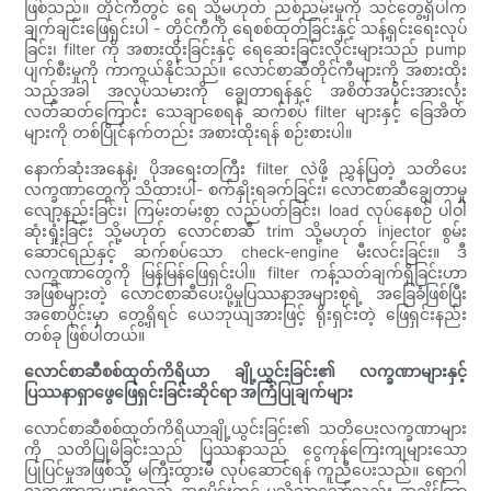
ဖြစ်သည်။ တိုင်ကီတွင် ရေ သို့မဟုတ် ညစ်ညမ်းမှုကို သင်တွေ့ရှိပါက
ချက်ချင်းဖြေရှင်းပါ - တိုင်ကီကို ရေစစ်ထုတ်ခြင်းနှင့် သန့်ရှင်းရေးလုပ်
ခြင်း၊ filter ကို အစားထိုးခြင်းနှင့် ရေဆေးခြင်းလိုင်းများသည် pump
ပျက်စီးမှုကို ကာကွယ်နိုင်သည်။ လောင်စာဆီတိုင်ကီများကို အစားထိုး
သည့်အခါ အလုပ်သမားကို ချွေတာရန်နှင့် အစိတ်အပိုင်းအားလုံး
လတ်ဆတ်ကြောင်း သေချာစေရန် ဆက်စပ် filter များနှင့် ခြေအိတ်
များကို တစ်ပြိုင်နက်တည်း အစားထိုးရန် စဉ်းစားပါ။
နောက်ဆုံးအနေနဲ့၊ ပိုအရေးတကြီး filter လဲဖို့ ညွှန်ပြတဲ့ သတိပေး
လက္ခဏာတွေကို သိထားပါ- စက်နှိုးရခက်ခြင်း၊ လောင်စာဆီချွေတာမှု
လျော့နည်းခြင်း၊ ကြမ်းတမ်းစွာ လည်ပတ်ခြင်း၊ load လုပ်နေစဉ် ပါဝါ
ဆုံးရှုံးခြင်း သို့မဟုတ် လောင်စာဆီ trim သို့မဟုတ် injector စွမ်း
ဆောင်ရည်နှင့် ဆက်စပ်သော check-engine မီးလင်းခြင်း။ ဒီ
လက္ခဏာတွေကို မြန်မြန်ဖြေရှင်းပါ။ filter ကန့်သတ်ချက်ရှိခြင်းဟာ
အဖြစ်များတဲ့ လောင်စာဆီပေးပို့မှုပြဿနာအများစုရဲ့ အခြေခံဖြစ်ပြီး
အစောပိုင်းမှာ တွေ့ရှိရင် ယေဘုယျအားဖြင့် ရိုးရှင်းတဲ့ ဖြေရှင်းနည်း
တစ်ခု ဖြစ်ပါတယ်။
လောင်စာဆီစစ်ထုတ်ကိရိယာ ချို့ယွင်းခြင်း၏ လက္ခဏာများနှင့်
ပြဿနာရှာဖွေဖြေရှင်းခြင်းဆိုင်ရာ အကြံပြုချက်များ
လောင်စာဆီစစ်ထုတ်ကိရိယာချို့ယွင်းခြင်း၏ သတိပေးလက္ခဏာများ
ကို သတိပြုမိခြင်းသည် ပြဿနာသည် ငွေကုန်ကြေးကျများသော
ပြုပြင်မှုအဖြစ်သို့ မကြီးထွားမီ လုပ်ဆောင်ရန် ကူညီပေးသည်။ ရောဂါ
လက္ခဏာအများစုသည် အစပိုင်းတွင် မသိသာသော်လည်း အချိန်ကြာ