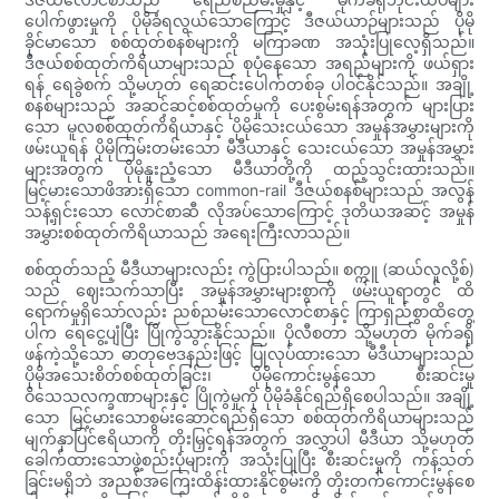
ပေါက်ဖွားမှုကို ပိုမိုခံရလွယ်သောကြောင့် ဒီဇယ်ယာဉ်များသည် ပိုမို
ခိုင်မာသော စစ်ထုတ်စနစ်များကို မကြာခဏ အသုံးပြုလေ့ရှိသည်။
ဒီဇယ်စစ်ထုတ်ကိရိယာများသည် စုပုံနေသော အရည်များကို ဖယ်ရှား
ရန် ရေခွဲစက် သို့မဟုတ် ရေဆင်းပေါက်တစ်ခု ပါဝင်နိုင်သည်။ အချို့
စနစ်များသည် အဆင့်ဆင့်စစ်ထုတ်မှုကို ပေးစွမ်းရန်အတွက် များပြား
သော မူလစစ်ထုတ်ကိရိယာနှင့် ပိုမိုသေးငယ်သော အမှုန်အမွှားများကို
ဖမ်းယူရန် ပိုမိုကြမ်းတမ်းသော မီဒီယာနှင့် သေးငယ်သော အမှုန်အမွှား
များအတွက် ပိုမိုနူးညံ့သော မီဒီယာတို့ကို ထည့်သွင်းထားသည်။
မြင့်မားသောဖိအားရှိသော common-rail ဒီဇယ်စနစ်များသည် အလွန်
သန့်ရှင်းသော လောင်စာဆီ လိုအပ်သောကြောင့် ဒုတိယအဆင့် အမှုန်
အမွှားစစ်ထုတ်ကိရိယာသည် အရေးကြီးလာသည်။
စစ်ထုတ်သည့် မီဒီယာများလည်း ကွဲပြားပါသည်။ စက္ကူ (ဆယ်လူလို့စ်)
သည် ဈေးသက်သာပြီး အမှုန်အမွှားများစွာကို ဖမ်းယူရာတွင် ထိ
ရောက်မှုရှိသော်လည်း ညစ်ညမ်းသောလောင်စာနှင့် ကြာရှည်စွာထိတွေ့
ပါက ရေငွေ့ပျံပြီး ပြိုကွဲသွားနိုင်သည်။ ပိုလီစတာ သို့မဟုတ် မိုက်ခရို
ဖန်ကဲ့သို့သော ဓာတုဗေဒနည်းဖြင့် ပြုလုပ်ထားသော မီဒီယာများသည်
ပိုမိုအသေးစိတ်စစ်ထုတ်ခြင်း၊ ပိုမိုကောင်းမွန်သော စီးဆင်းမှု
ဝိသေသလက္ခဏာများနှင့် ပြိုကွဲမှုကို ပိုမိုခံနိုင်ရည်ရှိစေပါသည်။ အချို့
သော မြင့်မားသောစွမ်းဆောင်ရည်ရှိသော စစ်ထုတ်ကိရိယာများသည်
မျက်နှာပြင်ဧရိယာကို တိုးမြှင့်ရန်အတွက် အလွှာပါ မီဒီယာ သို့မဟုတ်
ခေါက်ထားသောဖွဲ့စည်းပုံများကို အသုံးပြုပြီး စီးဆင်းမှုကို ကန့်သတ်
ခြင်းမရှိဘဲ အညစ်အကြေးထိန်းထားနိုင်စွမ်းကို တိုးတက်ကောင်းမွန်စေ