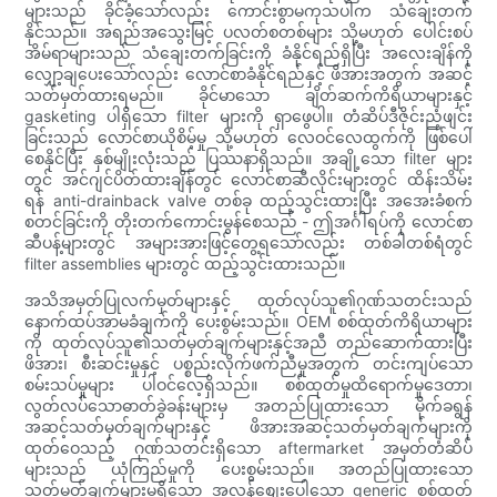
များသည် ခိုင်ခံ့သော်လည်း ကောင်းစွာမကုသပါက သံချေးတက်
နိုင်သည်။ အရည်အသွေးမြင့် ပလတ်စတစ်များ သို့မဟုတ် ပေါင်းစပ်
အိမ်ရာများသည် သံချေးတက်ခြင်းကို ခံနိုင်ရည်ရှိပြီး အလေးချိန်ကို
လျှော့ချပေးသော်လည်း လောင်စာခံနိုင်ရည်နှင့် ဖိအားအတွက် အဆင့်
သတ်မှတ်ထားရမည်။ ခိုင်မာသော ချိတ်ဆက်ကိရိယာများနှင့်
gasketing ပါရှိသော filter များကို ရှာဖွေပါ။ တံဆိပ်ဒီဇိုင်းညံ့ဖျင်း
ခြင်းသည် လောင်စာယိုစိမ့်မှု သို့မဟုတ် လေဝင်လေထွက်ကို ဖြစ်ပေါ်
စေနိုင်ပြီး နှစ်မျိုးလုံးသည် ပြဿနာရှိသည်။ အချို့သော filter များ
တွင် အင်ဂျင်ပိတ်ထားချိန်တွင် လောင်စာဆီလိုင်းများတွင် ထိန်းသိမ်း
ရန် anti-drainback valve တစ်ခု ထည့်သွင်းထားပြီး အအေးခံစက်
စတင်ခြင်းကို တိုးတက်ကောင်းမွန်စေသည် - ဤအင်္ဂါရပ်ကို လောင်စာ
ဆီပန့်များတွင် အများအားဖြင့်တွေ့ရသော်လည်း တစ်ခါတစ်ရံတွင်
filter assemblies များတွင် ထည့်သွင်းထားသည်။
အသိအမှတ်ပြုလက်မှတ်များနှင့် ထုတ်လုပ်သူ၏ဂုဏ်သတင်းသည်
နောက်ထပ်အာမခံချက်ကို ပေးစွမ်းသည်။ OEM စစ်ထုတ်ကိရိယာများ
ကို ထုတ်လုပ်သူ၏သတ်မှတ်ချက်များနှင့်အညီ တည်ဆောက်ထားပြီး
ဖိအား၊ စီးဆင်းမှုနှင့် ပစ္စည်းလိုက်ဖက်ညီမှုအတွက် တင်းကျပ်သော
စမ်းသပ်မှုများ ပါဝင်လေ့ရှိသည်။ စစ်ထုတ်မှုထိရောက်မှုဒေတာ၊
လွတ်လပ်သောဓာတ်ခွဲခန်းများမှ အတည်ပြုထားသော မိုက်ခရွန်
အဆင့်သတ်မှတ်ချက်များနှင့် ဖိအားအဆင့်သတ်မှတ်ချက်များကို
ထုတ်ဝေသည့် ဂုဏ်သတင်းရှိသော aftermarket အမှတ်တံဆိပ်
များသည် ယုံကြည်မှုကို ပေးစွမ်းသည်။ အတည်ပြုထားသော
သတ်မှတ်ချက်များမရှိသော အလွန်စျေးပေါသော generic စစ်ထုတ်