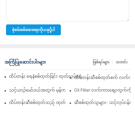
စုံစမ်းစစ်ဆေးရေးကိုယခုပို့ပါ
အကြံပြုဆောင်းပါးများ
ဖြစ်ရပ်များ
သတင်း
ထိပ်တန်း ရေနံစစ်ထုတ်ခြင်း ထုတ်လုပ်ရေးကုမ္ပဏီများ- ပြည့်စုံသော ခြုံင
ထိပ်တန်းဆီစစ်ထုတ်စက် လက်ကားဖ
သင့်ယာဉ်မော်ဒယ်အတွက် မှန်ကန်သော ဆီစစ်ထုတ်စက်ကို ရွေးချယ်ခြင်း
Oil Filter လက်ကားစျေးကွက်ကို လမ
ထိပ်တန်းဆီစစ်ထုတ်သည့် ထုတ်လုပ်သူများနှင့် ၎င်းတို့၏ ဆန်းသစ်တီ
ဆီစစ်ထုတ်သူများ- သင့်လုပ်ငန်း