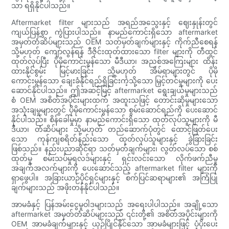
သာ ရရှိနိုင်ပါသည်။
Aftermarket filter များသည် အရည်အသွေးနှင့် ဈေးနှုန်းတွင်
ကျယ်ပြန့်စွာ ကွဲပြားပါသည်။ နာမည်ကောင်းရှိသော aftermarket
အမှတ်တံဆိပ်များသည် OEM သတ်မှတ်ချက်များနှင့် ကိုက်ညီစေရန်
သို့မဟုတ် ကျော်လွန်ရန် ဒီဇိုင်းထုတ်ထားသော filter များကို တီထွင်
ထုတ်လုပ်ပြီး ပိုမိုကောင်းမွန်သော မီဒီယာ၊ အညစ်အကြေးများ ထိန်း
ထားနိုင်စွမ်း မြင့်မားခြင်း သို့မဟုတ် အိမ်ရာများတွင် ပိုမို
ကောင်းမွန်သော ချေးခံနိုင်ရည်ရှိခြင်းကဲ့သို့သော မြှင့်တင်မှုများကို ပေး
ဆောင်နိုင်ပါသည်။ ဤအဆင့်မြင့် aftermarket ရွေးချယ်မှုများသည်
စံ OEM အစိတ်အပိုင်းများထက် အထူးသဖြင့် တောင်းဆိုမှုများသော
အသုံးချမှုများတွင် ပိုမိုကောင်းမွန်သော စွမ်းဆောင်ရည်ကို ပေးဆောင်
နိုင်ပါသည်။ စိန်ခေါ်မှုမှာ နာမည်ကောင်းရှိသော ထုတ်လုပ်သူများကို မီ
ဒီယာ၊ တံဆိပ်များ သို့မဟုတ် တည်ဆောက်ပုံတွင် ထောင့်ဖြတ်ပေး
သော ကုန်ကျစရိတ်နည်းသော ထုတ်လုပ်သူများနှင့် ခွဲခြားခြင်း
ဖြစ်သည်။ နည်းပညာဆိုင်ရာ သတ်မှတ်ချက်များ၊ လွတ်လပ်သော စစ်
ထုတ်မှု စမ်းသပ်မှုရလဒ်များနှင့် ရှင်းလင်းသော လိုက်ဖက်ညီမှု
အချက်အလက်များကို ပေးဆောင်သည့် aftermarket filter များကို
ရှာဖွေပါ။ အခြားယာဉ်ပိုင်ရှင်များနှင့် စက်ပြင်ဆရာများ၏ အကြံပြု
ချက်များသည် အဖိုးတန်နိုင်ပါသည်။
အာမခံနှင့် ပြန်အမ်းငွေမူဝါဒများသည် အရေးပါပါသည်။ အချို့သော
aftermarket အမှတ်တံဆိပ်များသည် ၎င်းတို့၏ အစိတ်အပိုင်းများကို
OEM အာမခံချက်များနှင့် ယှဉ်ပြိုင်နိုင်သော အာမခံများဖြင့် ပံ့ပိုးပေး