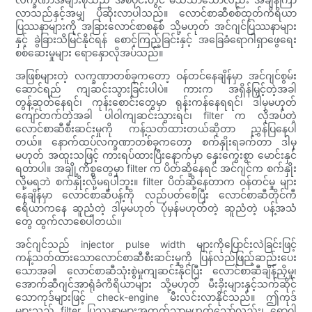
လာသည်နှင့်အမျှ ပိုဆိုးလာပါသည်။ လောင်စာဆီစစ်ထုတ်ကိရိယာ
ပြဿနာများကို အခြားလောင်စာစနစ် သို့မဟုတ် အင်ဂျင်ပြဿနာများ
နှင့် ခွဲခြားသိမြင်နိုင်ရန် စောင့်ကြည့်ခြင်းနှင့် အခြေခံရောဂါရှာဖွေရေး
စစ်ဆေးမှုများ ရောနှောလိုအပ်သည်။
အဖြစ်များတဲ့ လက္ခဏာတစ်ခုကတော့ ဝန်တင်နေချိန်မှာ အင်ဂျင်စွမ်း
ဆောင်ရည် ကျဆင်းသွားခြင်းပါပဲ။ ကားက အရှိန်မြှင့်တဲ့အခါ
တွန့်ဆုတ်နေရင်၊ ကုန်းစောင်းတွေမှာ ရုန်းကန်နေရရင်၊ ဒါမှမဟုတ်
ကျော်တက်တဲ့အခါ ပါဝါကျဆင်းသွားရင်၊ filter က လိုအပ်တဲ့
လောင်စာဆီစီးဆင်းမှုကို ကန့်သတ်ထားတယ်ဆိုတာ ညွှန်ပြနေပါ
တယ်။ နောက်ထပ်လက္ခဏာတစ်ခုကတော့ စက်နှိုးရခက်တာ ဒါမှ
မဟုတ် အထူးသဖြင့် ကားရပ်ထားပြီးနောက်မှာ နှေးကွေးစွာ မောင်းနှင်
ရတာပါ။ အချို့ကိစ္စတွေမှာ filter က ပိတ်ဆို့နေရင် အင်ဂျင်က စက်နှိုး
လို့မရဘဲ စက်နှိုးလို့မရပါဘူး။ filter ပိတ်ဆို့နေတာက ဝန်တင်မှု များ
နေချိန်မှာ လောင်စာဆီပန့်ကို လည်ပတ်စေပြီး လောင်စာဆီတိုင်ကီ
ဧရိယာကနေ ဆူညံတဲ့ ဒါမှမဟုတ် ပုံမှန်မဟုတ်တဲ့ ဆူညံတဲ့ ပန့်အသံ
တွေ ထွက်လာစေပါတယ်။
အင်ဂျင်သည် injector pulse width များကိုပြောင်းလဲခြင်းဖြင့်
ကန့်သတ်ထားသောလောင်စာဆီစီးဆင်းမှုကို ပြန်လည်ဖြည့်ဆည်းပေး
သောအခါ လောင်စာဆီသုံးစွဲမှုကျဆင်းနိုင်ပြီး လောင်စာဆီချိန်ညှိမှု၊
အောက်ဆီဂျင်အာရုံခံကိရိယာများ သို့မဟုတ် မီးခိုးများနှင့်သက်ဆိုင်
သောကုဒ်များဖြင့် check-engine မီးလင်းလာနိုင်သည်။ ဤကုဒ်
များသည် filter ပြဿနာများအတွက်သာမဟုတ်သော်လည်း၊ ရောဂါ