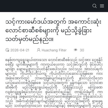
သင့်ကားမော်ဒယ်အတွက် အကောင်းဆုံး
လောင်စာဆီစစ်များကို မည်သို့ခွဲခြား
သတ်မှတ်မည်နည်း။
2026-04-21
Huachang Filter
30
စနစ်တကျရွေးချယ်ထားသော လောင်စာဆီစစ်သည် သင့်အား ငွေစုနိုင်
စေပြီး ပျက်စီးမှုများကို ကာကွယ်ပေးကာ သင့်အင်ဂျင်ကို မိုင်ပေါင်း
များစွာ ချောမွေ့စွာလည်ပတ်နိုင်စေပါသည်။ သင်သည် အားလပ်ရက်
များတွင် ကိုယ်တိုင်ကိုယ်ကျ ကိုယ်တိုင်လုပ်ဆောင်သူဖြစ်စေ၊ ကား
အဖုံးအောက်တွင် ဘာတွေဖြစ်ပျက်နေသည်ကို နားလည်လိုသော
ယာဉ်မောင်းတစ်ဦးဖြစ်စေ သင့်ယာဉ်အတွက် မှန်ကန်သော လောင်စာ
ဆီစစ်ကို မည်သို့ရွေးချယ်ရမည်ကို သိရှိခြင်းသည် မကြာခဏ
လျစ်လျူရှုခံရသော်လည်း စွမ်းဆောင်ရည်နှင့် တာရှည်ခံမှုကို ကာ
ကွယ်ရန် အစွမ်းထက်သော နည်းလမ်းတစ်ခုဖြစ်သည်။ ဤဆောင်းပါး
သည် အဓိကဆုံးဖြတ်ချက်များဖြစ်သည့် မည်သည့်အရာကို ရှာဖွေရ
မည်၊ သတ်မှတ်ထားသော မော်ဒယ်များနှင့် စစ်ထုတ်မှုများကို မည်သို့