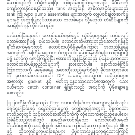
ဆောင်ရည်ကို ထိခိုက်စေပြီး ညစ်ညမ်းပစ္စည်းများသည် မီဒီယာကို
ကျော်လွှားနိုင်စေနိုင်သည်။ tank အတွင်းရှိ အစိတ်အပိုင်းများသည်
tank ကြိုးများ၊ pump assemblies များအတွက် လျှပ်စစ်ချိတ်ဆက်မှု
များနှင့် အထူးပြုလုပ်ထားသော ကလစ်များ သို့မဟုတ် တံဆိပ်များကို
အာရုံစိုက်ရန် လိုအပ်သည်။
တပ်ဆင်ပြီးနောက်၊ လောင်စာဆီစနစ်တွင် ယိုစိမ့်မှုများနှင့် သင့်လျော်
သောဖိအားရှိမရှိ စမ်းသပ်ပါ။ လောင်စာဆီဖိအားတည်ဆောက်ရန်နှင့်
ချိတ်ဆက်မှုများတွင် လောင်စာယိုစိမ့်မှုမရှိကြောင်း အတည်ပြုရန်
အင်ဂျင်ကို အကြိမ်အနည်းငယ်လှည့်ပါ။ မောင်းနှင်နိုင်မှုပြဿနာများရှိ
မရှိ ယာဉ်ကို စောင့်ကြည့်ပြီး ဖိအားကိုညွှန်ပြနိုင်သည့် ပုံမှန်မဟုတ်သော
လောင်စာဆီပန့်ဆူညံသံများကို နားထောင်ပါ။ နောက်တစ်ကြိမ်
ကြားကာလကို မမေ့စေရန် အစားထိုးသည့်ရက်စွဲနှင့် မိုင်အကွာအဝေး
ကို မှတ်တမ်းတင်ထားပါ။ DIY သမားများအတွက်၊ အပိုညှပ်များ၊
အစားထိုး gasket နှင့် ဖိတ်ကျနေသောလောင်စာအတွက် သေး
ငယ်သော catch container ရှိခြင်းသည် အလုပ်ကို ပိုမိုချောမွေ့
စေသည်။
ပြုပြင်ထိန်းသိမ်းမှုသည် filter အစားထိုးခြင်းထက်ကျော်လွန်ပါသည်။
ရေငွေ့ပျံခြင်းနှင့် ရေညစ်ညမ်းမှုကို လျှော့ချရန်အတွက် စိုစွတ်သော
ရာသီဥတုတွင် သင့်လောင်စာဆီတိုင်ကီကို လုံလောက်စွာပြည့်နေပါစေ။
ဖြစ်နိုင်သည့်အခါတွင် နာမည်ကောင်းရှိသော လောင်စာဆီအမှတ်
တံဆိပ်များကို အသုံးပြုပါ၊ အဘယ်ကြောင့်ဆိုသော် ၎င်းတို့သည် filter
နှင့် သိုလှောင်မှုလုပ်ငန်းစဉ်များ ပိုမိုကောင်းမွန်လေ့ရှိသောကြောင့်