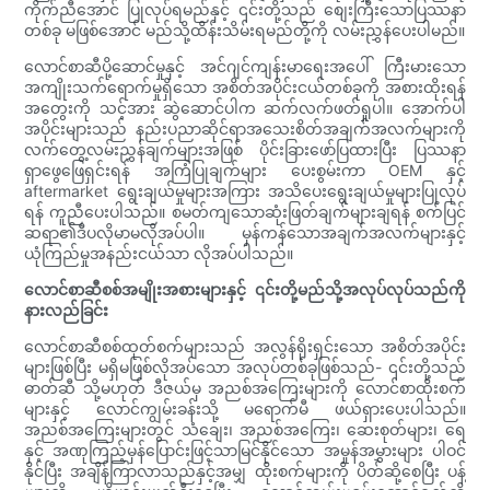
ကိုက်ညီအောင် ပြုလုပ်ရမည်နှင့် ၎င်းတို့သည် စျေးကြီးသောပြဿနာ
တစ်ခု မဖြစ်အောင် မည်သို့ထိန်းသိမ်းရမည်တို့ကို လမ်းညွှန်ပေးပါမည်။
လောင်စာဆီပို့ဆောင်မှုနှင့် အင်ဂျင်ကျန်းမာရေးအပေါ် ကြီးမားသော
အကျိုးသက်ရောက်မှုရှိသော အစိတ်အပိုင်းငယ်တစ်ခုကို အစားထိုးရန်
အတွေးကို သင့်အား ဆွဲဆောင်ပါက ဆက်လက်ဖတ်ရှုပါ။ အောက်ပါ
အပိုင်းများသည် နည်းပညာဆိုင်ရာအသေးစိတ်အချက်အလက်များကို
လက်တွေ့လမ်းညွှန်ချက်များအဖြစ် ပိုင်းခြားဖော်ပြထားပြီး ပြဿနာ
ရှာဖွေဖြေရှင်းရန် အကြံပြုချက်များ ပေးစွမ်းကာ OEM နှင့်
aftermarket ရွေးချယ်မှုများအကြား အသိပေးရွေးချယ်မှုများပြုလုပ်
ရန် ကူညီပေးပါသည်။ စမတ်ကျသောဆုံးဖြတ်ချက်များချရန် စက်ပြင်
ဆရာ၏ဒီပလိုမာမလိုအပ်ပါ။ မှန်ကန်သောအချက်အလက်များနှင့်
ယုံကြည်မှုအနည်းငယ်သာ လိုအပ်ပါသည်။
လောင်စာဆီစစ်အမျိုးအစားများနှင့် ၎င်းတို့မည်သို့အလုပ်လုပ်သည်ကို
နားလည်ခြင်း
လောင်စာဆီစစ်ထုတ်စက်များသည် အလွန်ရိုးရှင်းသော အစိတ်အပိုင်း
များဖြစ်ပြီး မရှိမဖြစ်လိုအပ်သော အလုပ်တစ်ခုဖြစ်သည်- ၎င်းတို့သည်
ဓာတ်ဆီ သို့မဟုတ် ဒီဇယ်မှ အညစ်အကြေးများကို လောင်စာထိုးစက်
များနှင့် လောင်ကျွမ်းခန်းသို့ မရောက်မီ ဖယ်ရှားပေးပါသည်။
အညစ်အကြေးများတွင် သံချေး၊ အညစ်အကြေး၊ ဆေးစုတ်များ၊ ရေ
နှင့် အဏုကြည့်မှန်ပြောင်းဖြင့်သာမြင်နိုင်သော အမှုန်အမွှားများ ပါဝင်
နိုင်ပြီး အချိန်ကြာလာသည်နှင့်အမျှ ထိုးစက်များကို ပိတ်ဆို့စေပြီး ပန့်