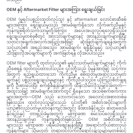
OEM နှင့် Aftermarket Filter များအကြား ရွေးချယ်ခြင်း
OEM (မူရင်းပစ္စည်းထုတ်လုပ်သူ) နှင့် aftermarket လောင်စာဆီစစ်
များအကြား ရွေးချယ်မှုသည် အာမခံချက်ရှိသော လိုက်ဖက်ညီမှုနှင့်
ကုန်ကျစရိတ်သက်သာမှုတို့အကြား အပေးအယူလုပ်ရလေ့ရှိသည်။
ရွေးချယ်မှုတစ်ခုစီတွင် အားသာချက်များနှင့် အားနည်းချက်များရှိပြီး
သတင်းအချက်အလက်အပြည့်အစုံဖြင့် ဆုံးဖြတ်ချက်ချရန်အတွက်
သင့်ယာဉ်၏ အရည်အသွေး၊ အာမခံချက်၊ ရရှိနိုင်မှုနှင့် သင့်ယာဉ်၏
သီးခြားလိုအပ်ချက်များကို အကဲဖြတ်ရန် လိုအပ်ပါသည်။
OEM filter များကို ထုတ်လုပ်သူ၏ မူရင်းသတ်မှတ်ချက်များနှင့် ကိုက်
ညီစေရန် ထုတ်လုပ်ထားပါသည်။ ၎င်းတို့သည် ပုံမှန်အားဖြင့် သင့်ကား
အတွက် ရည်ရွယ်ထားသော ကိုက်ညီမှု၊ စစ်ထုတ်မှုအဆင့်သတ်မှတ်
ချက်နှင့် ပစ္စည်းရွေးချယ်မှုများနှင့် ကိုက်ညီပါသည်။ ယုံကြည်စိတ်ချရ
မှုကို ဦးစားပေးပြီး စက်ရုံစံနှုန်းများကို ထိန်းသိမ်းလိုသူများအတွက်—
အထူးသဖြင့် အာမခံချက်အောက်တွင် ရှိနေသော အသစ်စက်စက်ကား
များအတွက်—OEM သည် ဘေးကင်းသော အလောင်းအစားတစ်ခု
ဖြစ်သည်။ ထုတ်လုပ်သူများသည် ၎င်းတို့၏ အစိတ်အပိုင်းများကို
ယာဉ်၏လည်ပတ်မှုပတ်ဝန်းကျင်အတွင်း ဖိအားခံနိုင်ရည်၊ ဓာတုဗေဒခံ
နိုင်ရည်နှင့် တာရှည်ခံမှုအတွက် မကြာခဏ စမ်းသပ်လေ့ရှိသည်။
အားနည်းချက်မှာ ကုန်ကျစရိတ်ဖြစ်သည်- OEM အစိတ်အပိုင်း
များသည် မကြာခဏ ပရီမီယံစျေးနှုန်းရှိပြီး အရောင်းကိုယ်စားလှယ်
ကွန်ရက်များ သို့မဟုတ် တရားဝင်လက်လီရောင်းချသူများမှတစ်ဆင့်