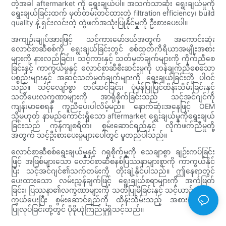
တဲ့အခါ aftermarket ကို ရွေးချယ်ပါ။ အသက်သာဆုံး ရွေးချယ်မှုကို
ရွေးချယ်ခြင်းထက် မှတ်တမ်းတင်ထားတဲ့ filtration efficiency၊ build
quality နဲ့ ရှင်းလင်းတဲ့ တွဲဖက်အသုံးပြုနိုင်မှုကို ဦးစားပေးပါ။
အကျဉ်းချုပ်အားဖြင့် သင့်ကားမော်ဒယ်အတွက် အကောင်းဆုံး
လောင်စာဆီစစ်ကို ရွေးချယ်ခြင်းတွင် စစ်ထုတ်ကိရိယာအမျိုးအစား
များကို နားလည်ခြင်း၊ သင့်ကားနှင့် သတ်မှတ်ချက်များကို ကိုက်ညီစေ
ခြင်းနှင့် ကာကွယ်မှုနှင့် လောင်စာဆီစီးဆင်းမှုကို ဟန်ချက်ညီစေသော
ပစ္စည်းများနှင့် အဆင့်သတ်မှတ်ချက်များကို ရွေးချယ်ခြင်းတို့ ပါဝင်
သည်။ သင့်လျော်စွာ တပ်ဆင်ခြင်း၊ ပုံမှန်ပြုပြင်ထိန်းသိမ်းခြင်းနှင့်
သတိပေးလက္ခဏာများကို အာရုံစိုက်ခြင်းသည် သင့်အင်ဂျင်ကို
ကျန်းမာစေရန် ကူညီပေးပါလိမ့်မည်။ နောက်ဆုံးအနေဖြင့် OEM
သို့မဟုတ် နာမည်ကောင်းရှိသော aftermarket ရွေးချယ်မှုကိုရွေးချယ်
ခြင်းသည် ကုန်ကျစရိတ်၊ စွမ်းဆောင်ရည်နှင့် လိုက်ဖက်ညီမှုတို့
အတွက် သင့်ဦးစားပေးမှုများပေါ်တွင် မူတည်ပါသည်။
လောင်စာဆီစစ်ရွေးချယ်မှုနှင့် ဂရုစိုက်မှုကို သေချာစွာ ချဉ်းကပ်ခြင်း
ဖြင့် အဖြစ်များသော လောင်စာဆီစနစ်ပြဿနာများစွာကို ကာကွယ်နိုင်
ပြီး သင့်အင်ဂျင်၏သက်တမ်းကို တိုးချဲ့နိုင်ပါသည်။ ဤနေရာတွင်
ပေးထားသော လမ်းညွှန်ချက်ဖြင့် ရွေးချယ်စရာများကို အကဲဖြတ်
ခြင်း၊ ပြဿနာ၏လက္ခဏာများကို သတိပြုမိခြင်းနှင့် သင့်ယာဉ်ကို ကာ
ကွယ်ပေးပြီး စွမ်းဆောင်ရည်ကို ထိန်းသိမ်းသည့် အစားထိုးမှုများ
ပြုလုပ်ခြင်းတို့တွင် ပိုမိုယုံကြည်မှုရှိသင့်သည်။