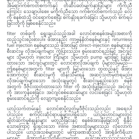
အိမ်ရာဂက်စ်ကတ်စကက်နှင့် တံဆိပ်ခတ်မျက်နှာပြင်များ ကိုက်ညီ
ကြောင်း သေချာပါစေ။ မကိုက်ညီသော ဂက်စ်ကတ်စကက်သည် လေ
ကို စနစ်ထဲသို့ ဝင်ရောက်စေပြီး စက်နှိုးရခက်ခဲခြင်း သို့မဟုတ် စက်ရပ်
ခြင်းတို့ကို ဖြစ်စေနိုင်သည်။
filter တစ်ခုကို ရွေးချယ်သည့်အခါ လောင်စာစနစ်အမျိုးအစားကို
ထည့်သွင်းစဉ်းစားပါ။ ဖိအားနည်း ကာဗွန်နိတ်စနစ်များနှင့် returnless
fuel injection စနစ်များသည် ဖိအားမြင့် direct-injection စနစ်များနှင့်
စီးဆင်းမှု လိုအပ်ချက်များ ကွဲပြားသည်။ စွမ်းဆောင်ရည်မြင့် အင်ဂျင်
များ သို့မဟုတ် injector ကြီးများ သို့မဟုတ် pump များဖြင့် ပြုပြင်
ထားသော အင်ဂျင်များတွင် လောင်စာလိုအပ်ချက် ပိုများလိမ့်မည်—
ဤစနစ်များအတွက် filter များကို မြင့်မားသော ထုထည်နှင့် ဖိအား
အောက်တွင် စီးဆင်းမှုကို ထိန်းသိမ်းရန် အဆင့်သတ်မှတ်ရမည်။
လိုအပ်ချက်များသော အသုံးချမှုတွင် စီးဆင်းမှုနည်းသော စနစ်
အတွက် ဒီဇိုင်းထုတ်ထားသော filter ကို အသုံးပြုခြင်းသည် အင်ဂျင်
ကို အားကုန်စေခြင်း၊ အင်ဂျင်စစ်ဆေးမီးများ လင်းစေခြင်း သို့မဟုတ်
စွမ်းဆောင်ရည်ကို လျော့ကျစေနိုင်သည်။
ယာဉ်သက်တမ်းနှင့် လောင်စာပို့လွှတ်မှုဒီဇိုင်းသည်လည်း အရေးပါ
ပါသည်။ စက်ပိုင်းဆိုင်ရာပန့်များပါရှိသော ယာဉ်ဟောင်းများတွင်
ချိတ်ဆက်မှုစံနှုန်းများ မတူညီခြင်းနှင့် စနစ်ဖိအားနိမ့်ခြင်းတို့ ရှိနိုင်
သောကြောင့် ရိုးရှင်းသော inline အစားထိုးမှုများသည် လုံလောက်
ပါသည်။ ယာဉ်အသစ်များတွင် မကြာခဏဆိုသလို အာရုံခံကိရိယာ
များနှင့် ဖိအားထိန်းညှိကိရိယာများစွာ ပေါင်းစပ်ထည့်သွင်းလေ့ရှိ