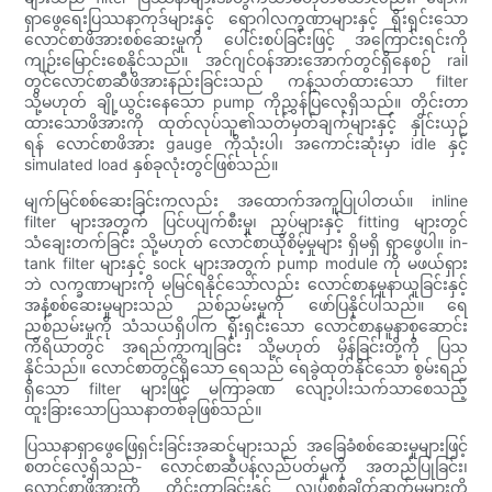
ရှာဖွေရေးပြဿနာကုဒ်များနှင့် ရောဂါလက္ခဏာများနှင့် ရိုးရှင်းသော
လောင်စာဖိအားစစ်ဆေးမှုကို ပေါင်းစပ်ခြင်းဖြင့် အကြောင်းရင်းကို
ကျဉ်းမြောင်းစေနိုင်သည်။ အင်ဂျင်ဝန်အားအောက်တွင်ရှိနေစဉ် rail
တွင်လောင်စာဆီဖိအားနည်းခြင်းသည် ကန့်သတ်ထားသော filter
သို့မဟုတ် ချို့ယွင်းနေသော pump ကိုညွှန်ပြလေ့ရှိသည်။ တိုင်းတာ
ထားသောဖိအားကို ထုတ်လုပ်သူ၏သတ်မှတ်ချက်များနှင့် နှိုင်းယှဉ်
ရန် လောင်စာဖိအား gauge ကိုသုံးပါ၊ အကောင်းဆုံးမှာ idle နှင့်
simulated load နှစ်ခုလုံးတွင်ဖြစ်သည်။
မျက်မြင်စစ်ဆေးခြင်းကလည်း အထောက်အကူပြုပါတယ်။ inline
filter များအတွက် ပြင်ပပျက်စီးမှု၊ ညှပ်များနှင့် fitting များတွင်
သံချေးတက်ခြင်း သို့မဟုတ် လောင်စာယိုစိမ့်မှုများ ရှိမရှိ ရှာဖွေပါ။ in-
tank filter များနှင့် sock များအတွက် pump module ကို မဖယ်ရှား
ဘဲ လက္ခဏာများကို မမြင်ရနိုင်သော်လည်း လောင်စာနမူနာယူခြင်းနှင့်
အနံ့စစ်ဆေးမှုများသည် ညစ်ညမ်းမှုကို ဖော်ပြနိုင်ပါသည်။ ရေ
ညစ်ညမ်းမှုကို သံသယရှိပါက ရိုးရှင်းသော လောင်စာနမူနာစုဆောင်း
ကိရိယာတွင် အရည်ကွာကျခြင်း သို့မဟုတ် မှိန်ခြင်းတို့ကို ပြသ
နိုင်သည်။ လောင်စာတွင်ရှိသော ရေသည် ရေခွဲထုတ်နိုင်သော စွမ်းရည်
ရှိသော filter များဖြင့် မကြာခဏ လျော့ပါးသက်သာစေသည့်
ထူးခြားသောပြဿနာတစ်ခုဖြစ်သည်။
ပြဿနာရှာဖွေဖြေရှင်းခြင်းအဆင့်များသည် အခြေခံစစ်ဆေးမှုများဖြင့်
စတင်လေ့ရှိသည်- လောင်စာဆီပန့်လည်ပတ်မှုကို အတည်ပြုခြင်း၊
လောင်စာဖိအားကို တိုင်းတာခြင်းနှင့် လျှပ်စစ်ချိတ်ဆက်မှုများကို