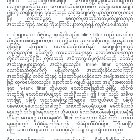
များကို ယိုယွင်းပျက်စီးစေပြီး လောင်ကျွမ်းမှုစွမ်းဆောင်ရည်ကို
လျော့ကျစေနိုင်သည်။ လောင်စာဆီစစ်ထုတ်စက် အမျိုးအစားအမျိုး
မျိုးကို သိရှိခြင်းဖြင့် ၎င်းတို့သည် သင့်အင်ဂျင်ကို မည်သို့ကာကွယ်ပေး
ပြီး တပ်ဆင်မှုနှင့် စစ်ထုတ်မှုအဆင့်သတ်မှတ်ချက်သည်
အဘယ်ကြောင့် အရေးကြီးကြောင်း နားလည်ရန် ကူညီပေးပါသည်။
အသုံးများသော ဒီဇိုင်းများစွာရှိပါသည်။ inline filter သည် လောင်စာ
ဆီလိုင်းတစ်လျှောက်တွင် တည်ရှိသော ဆလင်ဒါပုံသဏ္ဍာန်ယူနစ်တစ်
ခုဖြစ်ပြီး မကြာခဏ လောင်စာဆီတိုင်ကီနှင့် အင်ဂျင်ကြားတွင်
တည်ရှိသည်။ ၎င်းတို့ကို ကားဟောင်းများနှင့် လောင်စာဆီပန့်သည်
တိုင်ကီထဲတွင်ရှိပြီး လိုင်းသည် အပိုကာကွယ်မှုလိုအပ်သည့် ခေတ်မီ
အသုံးချမှုများစွာတွင် အသုံးများသည်။ Inline filter များသည်
လောင်စာဆီတိုင်ကီကို မပြုတ်ကျဘဲ အစားထိုးနိုင်သောကြောင့်
အဆင်ပြေပြီး တစ်ခါသုံးနှင့် ဝန်ဆောင်မှုပေးနိုင်သော အမျိုးအစားများ
ဖြင့် ထွက်ပေါ်လာသည်။ နောက်ထပ် ကျယ်ပြန့်သော အမျိုးအစားတစ်
ခုမှာ in-tank filter သို့မဟုတ် လောင်စာခြေအိတ်ဖြစ်ပြီး တိုင်ကီ
အတွင်းရှိ လောင်စာဆီပန့်တွင် တည်ရှိသည်။ ဤ filter သည် အဓိက
အားဖြင့် ပန့်ကို အညစ်အကြေးကြီးများမှ ကာကွယ်ပေးပြီး ပန့်ကို
ဝန်ဆောင်မှုပေးသည့်အခါတွင် အစားထိုးလေ့ရှိသည်။ ခေတ်မီယာဉ်
များတွင် အင်ဂျင်ခန်းအတွင်း သို့မဟုတ် လောင်စာလမ်းကြောင်းအနီးရှိ
အိမ်ရာအတွင်း၌ ကာထရစ်ပုံစံ filter တစ်ခုလည်း ရှိနိုင်သည်။ ကာထ
ရစ်များတွင် ယိုစိမ့်မှုကင်းစေရန် အိမ်ရာတံဆိပ်များ လိုအပ်ပြီး
မကြာခဏ တိကျသော တပ်ဆင်မှုလိုအပ်ချက်များ ရှိတတ်သည်။
ဒီဇယ်လောင်စာသည် ရေညစ်ညမ်းမှုနှင့် မိုက်ခရိုဘိုင်းယပ်များ