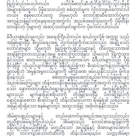
ဖြည့်ဆည်းပေးပါတယ်။ ခေတ်မီဓာတ်ဆီတိုက်ရိုက်ထိုးသွင်းစနစ်
အများစုအတွက်၊ ပိုမိုသေးငယ်တဲ့ စစ်ထုတ်မှုက လိုလားဖွယ်ကောင်းပါ
တယ်။ စနစ်ဟောင်းတွေ ဒါမှမဟုတ် လောင်စာဆီထောက်ပံ့မှုက
အလွန်သန့်ရှင်းတဲ့နေရာတွေအတွက်၊ အညစ်အကြေးတွေကို ပိုမိုထိန်း
ထားနိုင်တဲ့ ပိုများတဲ့ အဆင့်သတ်မှတ်ချက်က ပိုကောင်းပါတယ်။
မီဒီယာဖွဲ့စည်းမှုလည်း အရေးကြီးပါတယ်။ ဆယ်လူလို့စ် (စက္ကူ) သည်
အဖြစ်များပြီး စီးပွားရေးအရ တွက်ခြေကိုက်သော်လည်း အချို့သော
လောင်စာများ သို့မဟုတ် ဖြည့်စွက်ပစ္စည်းများနှင့် ထိတွေ့သောအခါ
အချိန်ကြာလာသည်နှင့်အမျှ ဖောင်းကြွလာခြင်း သို့မဟုတ် ပြိုကွဲသွား
နိုင်သည်။ ဓာတုဗေဒနည်းဖြင့်ပြုလုပ်ထားသော မီဒီယာများသည် ပိုမို
ခိုင်ခံ့ပြီး ယိုယွင်းပျက်စီးမှုကို ခံနိုင်ရည်ရှိကာ စီးဆင်းမှုကန့်သတ်ချက်
များမရှိဘဲ အမှုန်အမွှားငယ်များကို မကြာခဏ ဖမ်းယူနိုင်သည်။ မိုက်ခ
ရိုဖန်သည် စစ်ထုတ်မှုစွမ်းဆောင်ရည်ကောင်းမွန်ခြင်းနှင့်
အညစ်အကြေးများ ထိန်းထားနိုင်စွမ်းမြင့်မားခြင်းတို့အတွက် လူသိများ
သော နောက်ထပ်ပရီမီယံရွေးချယ်မှုတစ်ခုဖြစ်သည်။ အတွန့်ပုံစံဒီဇိုင်း
များသည် မျက်နှာပြင်ဧရိယာကို တိုးမြှင့်ပေးပြီး ပိတ်ဆို့ခြင်းကို
နှောင့်နှေးစေကာ စီးဆင်းမှုကို ထိန်းသိမ်းပေးကာ ရံဖန်ရံခါ ညစ်ညမ်းမှု
အမြင့်ဆုံးရှိသော စနစ်များတွင် အထူးသဖြင့် အဖိုးတန်နိုင်သည်။
အိမ်ရာပစ္စည်းများနှင့် တည်ဆောက်မှုအရည်အသွေးသည်လည်း
တူညီစွာအရေးကြီးပါသည်။ အိမ်ရာသည် လောင်စာချေးခြင်းကို
ခံနိုင်ရည်ရှိရမည်ဖြစ်ပြီး မတူညီသော အပူချိန်နှင့် ဖိအားများအောက်
တွင် တင်းကျပ်သောတံဆိပ်ကို ထိန်းသိမ်းရမည်။ သတ္တုအိမ်ရာ