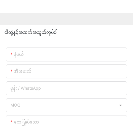
ငါတို့နှင့်အဆက်အသွယ်လုပ်ပါ
နံမယ်
အီးမေးလ်
ဖုန်း / WhatsApp
MOQ
ကေြနပ်သော