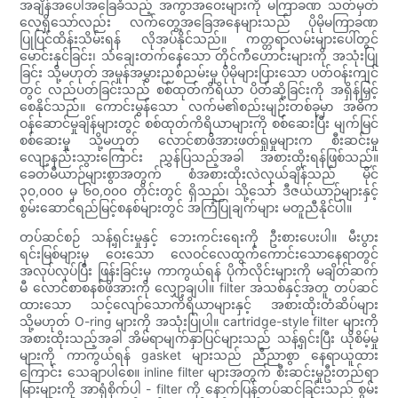
အချိန်အပေါ်အခြေခံသည့် အကွာအဝေးများကို မကြာခဏ သတ်မှတ်
လေ့ရှိသော်လည်း လက်တွေ့အခြေအနေများသည် ပိုမိုမကြာခဏ
ပြုပြင်ထိန်းသိမ်းရန် လိုအပ်နိုင်သည်။ ကတ္တရာလမ်းများပေါ်တွင်
မောင်းနှင်ခြင်း၊ သံချေးတက်နေသော တိုင်ကီဟောင်းများကို အသုံးပြု
ခြင်း သို့မဟုတ် အမှုန်အမွှားညစ်ညမ်းမှု ပိုမိုများပြားသော ပတ်ဝန်းကျင်
တွင် လည်ပတ်ခြင်းသည် စစ်ထုတ်ကိရိယာ ပိတ်ဆို့ခြင်းကို အရှိန်မြှင့်
စေနိုင်သည်။ ကောင်းမွန်သော လက်မ၏စည်းမျဉ်းတစ်ခုမှာ အဓိက
ဝန်ဆောင်မှုချိန်များတွင် စစ်ထုတ်ကိရိယာများကို စစ်ဆေးပြီး မျက်မြင်
စစ်ဆေးမှု သို့မဟုတ် လောင်စာဖိအားဖတ်ရှုမှုများက စီးဆင်းမှု
လျော့နည်းသွားကြောင်း ညွှန်ပြသည့်အခါ အစားထိုးရန်ဖြစ်သည်။
ခေတ်မီယာဉ်များစွာအတွက် စံအစားထိုးလဲလှယ်ချိန်သည် မိုင်
၃၀,၀၀၀ မှ ၆၀,၀၀၀ တိုင်းတွင် ရှိသည်၊ သို့သော် ဒီဇယ်ယာဉ်များနှင့်
စွမ်းဆောင်ရည်မြင့်စနစ်များတွင် အကြံပြုချက်များ မတူညီနိုင်ပါ။
တပ်ဆင်စဉ် သန့်ရှင်းမှုနှင့် ဘေးကင်းရေးကို ဦးစားပေးပါ။ မီးပွား
ရင်းမြစ်များမှ ဝေးသော လေဝင်လေထွက်ကောင်းသောနေရာတွင်
အလုပ်လုပ်ပြီး ဖြန်းခြင်းမှ ကာကွယ်ရန် ပိုက်လိုင်းများကို မချိတ်ဆက်
မီ လောင်စာစနစ်ဖိအားကို လျှော့ချပါ။ filter အသစ်နှင့်အတူ တပ်ဆင်
ထားသော သင့်လျော်သောကိရိယာများနှင့် အစားထိုးတံဆိပ်များ
သို့မဟုတ် O-ring များကို အသုံးပြုပါ။ cartridge-style filter များကို
အစားထိုးသည့်အခါ အိမ်ရာမျက်နှာပြင်များသည် သန့်ရှင်းပြီး ယိုစိမ့်မှု
များကို ကာကွယ်ရန် gasket များသည် ညီညာစွာ နေရာယူထား
ကြောင်း သေချာပါစေ။ inline filter များအတွက် စီးဆင်းမှုဦးတည်ရာ
မြားများကို အာရုံစိုက်ပါ - filter ကို နောက်ပြန်တပ်ဆင်ခြင်းသည် စွမ်း