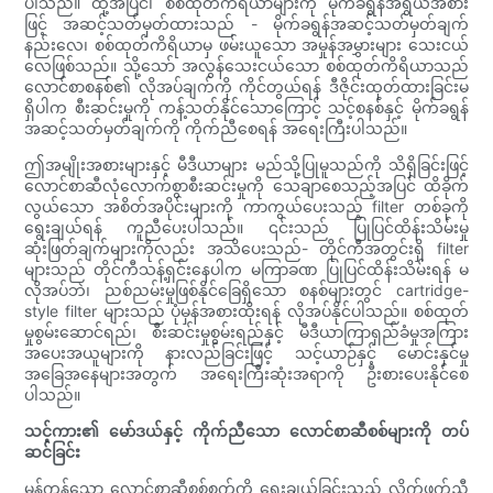
ပါသည်။ ထို့အပြင်၊ စစ်ထုတ်ကိရိယာများကို မိုက်ခရွန်အရွယ်အစား
ဖြင့် အဆင့်သတ်မှတ်ထားသည် - မိုက်ခရွန်အဆင့်သတ်မှတ်ချက်
နည်းလေ၊ စစ်ထုတ်ကိရိယာမှ ဖမ်းယူသော အမှုန်အမွှားများ သေးငယ်
လေဖြစ်သည်။ သို့သော် အလွန်သေးငယ်သော စစ်ထုတ်ကိရိယာသည်
လောင်စာစနစ်၏ လိုအပ်ချက်ကို ကိုင်တွယ်ရန် ဒီဇိုင်းထုတ်ထားခြင်းမ
ရှိပါက စီးဆင်းမှုကို ကန့်သတ်နိုင်သောကြောင့် သင့်စနစ်နှင့် မိုက်ခရွန်
အဆင့်သတ်မှတ်ချက်ကို ကိုက်ညီစေရန် အရေးကြီးပါသည်။
ဤအမျိုးအစားများနှင့် မီဒီယာများ မည်သို့ပြုမူသည်ကို သိရှိခြင်းဖြင့်
လောင်စာဆီလုံလောက်စွာစီးဆင်းမှုကို သေချာစေသည့်အပြင် ထိခိုက်
လွယ်သော အစိတ်အပိုင်းများကို ကာကွယ်ပေးသည့် filter တစ်ခုကို
ရွေးချယ်ရန် ကူညီပေးပါသည်။ ၎င်းသည် ပြုပြင်ထိန်းသိမ်းမှု
ဆုံးဖြတ်ချက်များကိုလည်း အသိပေးသည်- တိုင်ကီအတွင်းရှိ filter
များသည် တိုင်ကီသန့်ရှင်းနေပါက မကြာခဏ ပြုပြင်ထိန်းသိမ်းရန် မ
လိုအပ်ဘဲ၊ ညစ်ညမ်းမှုဖြစ်နိုင်ခြေရှိသော စနစ်များတွင် cartridge-
style filter များသည် ပုံမှန်အစားထိုးရန် လိုအပ်နိုင်ပါသည်။ စစ်ထုတ်
မှုစွမ်းဆောင်ရည်၊ စီးဆင်းမှုစွမ်းရည်နှင့် မီဒီယာကြာရှည်ခံမှုအကြား
အပေးအယူများကို နားလည်ခြင်းဖြင့် သင့်ယာဉ်နှင့် မောင်းနှင်မှု
အခြေအနေများအတွက် အရေးကြီးဆုံးအရာကို ဦးစားပေးနိုင်စေ
ပါသည်။
သင့်ကား၏ မော်ဒယ်နှင့် ကိုက်ညီသော လောင်စာဆီစစ်များကို တပ်
ဆင်ခြင်း
မှန်ကန်သော လောင်စာဆီစစ်စက်ကို ရွေးချယ်ခြင်းသည် လိုက်ဖက်ညီ