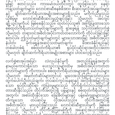
မှုဖြင့် စတင်သည်။ ကားမော်ဒယ်တိုင်းတွင် ထူးခြားသော နေရာ
ကန့်သတ်ချက်များ၊ လောင်စာဆီစနစ်ဖိအား၊ စီးဆင်းမှုလိုအပ်ချက်များ
နှင့် ချိတ်ဆက်ကိရိယာအမျိုးအစားများရှိသည်။ မကိုက်ညီမှုသည်
ယိုစိမ့်မှု၊ လောင်စာဆီစီးဆင်းမှုညံ့ဖျင်းခြင်း သို့မဟုတ် အင်ဂျင်
ချို့ယွင်းမှုကိုပင် ဖြစ်စေနိုင်သည်။ ထုတ်လုပ်သူ၏ အကြံပြုထားသော
စစ်ထုတ်ကိရိယာသတ်မှတ်ချက်များကို ရှာဖွေရန် သင့်ကား၏လက်စွဲ
သို့မဟုတ် တရားဝင်အစိတ်အပိုင်းကတ်တလောက်ကို တိုင်ပင်ခြင်းဖြင့်
စတင်ပါ။ ဤသတ်မှတ်ချက်များတွင် များသောအားဖြင့် အစိတ်အပိုင်း
နံပါတ်၊ မိုက်ခရွန်အဆင့်သတ်မှတ်ချက်၊ ဖိအားခံနိုင်ရည်နှင့်
တစ်ခါတစ်ရံ စစ်ထုတ်ကိရိယာ၏ ရုပ်ပိုင်းဆိုင်ရာအတိုင်းအတာ
သို့မဟုတ် ချိတ်ဆက်ကိရိယာအမျိုးအစားများ ပါဝင်လေ့ရှိသည်။
လက်စွဲစာအုပ်အပြင်၊ လဲလှယ်နိုင်မှုကို အတည်ပြုရန်အတွက်
နာမည်ကောင်းရှိသော ပေးသွင်းသူများထံမှ အစိတ်အပိုင်းကတ်တ
လောက်များကို ကိုးကားပါ။ စစ်ထုတ်ကိရိယာအများစုကို မော်ဒယ်များ
သို့မဟုတ် အမှတ်တံဆိပ်များတွင်ပင် မျှဝေအသုံးပြုကြသော်လည်း၊
ထွက်ပေါက်ဦးတည်ချက်၊ တပ်ဆင်ကွင်းနေရာနှင့် အလုံးစုံအမြင့်ကဲ့သို့
သော ရုပ်ပိုင်းဆိုင်ရာ ကွဲပြားမှုများသည် တိုက်ရိုက်လဲလှယ်ခြင်းကို
တားဆီးနိုင်သည်။ တိုင်ကီအတွင်းရှိ ပန့်များနှင့် စစ်ထုတ်ကိရိယာများ
အတွက်၊ အစားထိုးနိုင်သော ခြေအိတ်များနှင့် ပန့်မော်ဂျူးများသည်
တိကျသော တပ်ဆင်မှု လိုအပ်ပါသည်။ တိုင်ကီအတွင်းရှိ
အစိတ်အပိုင်း မှားယွင်းခြင်းသည် လောင်စာဆီရှားပါးမှုကို ဖြစ်စေ
နိုင်သည် သို့မဟုတ် တိုင်ကီဂျီသြမေတြီကို အနှောင့်အယှက်ဖြစ်စေ
နိုင်သည်။ အင်ဂျင်ခန်းရှိ ကာထရစ်ဂျတ်စစ်ထုတ်ကိရိယာများအတွက်၊