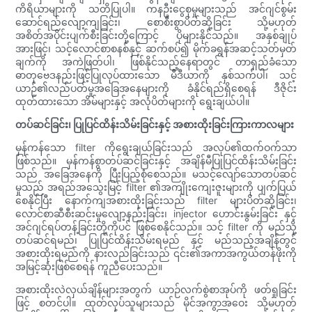
ကိရိယာများကို သတိပြုပါ။ ကနဦးငွေစုမှုများသည် အင်ဂျင်စွမ်း
ဆောင်ရည်လျော့ကျခြင်း၊ စောစီးစွာပိတ်ဆို့ခြင်း သို့မဟုတ်
အစိတ်အပိုင်းပျက်စီးခြင်းတို့ကြောင့် ပိုများနိုင်သည်။ အနှစ်ချုပ်
အားဖြင့်၊ သင့်လောင်စာစနစ်နှင့် ဆက်စပ်၍ မိုက်ခရွန်အဆင့်သတ်မှတ်
ချက်ကို အကဲဖြတ်ပါ၊ ဖြစ်နိုင်သည့်နေရာတွင် တာရှည်ခံသော
ဓာတုဗေဒနည်းဖြင့်ပြုလုပ်ထားသော မီဒီယာကို နှစ်သက်ပါ၊ သင့်
ယာဉ်၏လည်ပတ်မှုအခြေအနေများကို ခံနိုင်ရည်ရှိစေရန် ဒီဇိုင်း
ထုတ်ထားသော အိမ်များနှင့် အလုံပိတ်များကို ရွေးချယ်ပါ။
တပ်ဆင်ခြင်း၊ ပြုပြင်ထိန်းသိမ်းခြင်းနှင့် အစားထိုးခြင်းကြားကာလများ
မှန်ကန်သော filter ကိုရွေးချယ်ခြင်းသည် အလုပ်၏ထက်ဝက်သာ
ဖြစ်သည်။ မှန်ကန်စွာတပ်ဆင်ခြင်းနှင့် အချိန်မီပြုပြင်ထိန်းသိမ်းခြင်း
သည် အခြေအနေကို ပြီးပြည့်စုံစေသည်။ မသင့်လျော်သောတပ်ဆင်
မှုသည် အရည်အသွေးမြင့် filter ၏အကျိုးကျေးဇူးများကို ပျက်ပြယ်
စေနိုင်ပြီး နောက်ကျအစားထိုးခြင်းသည် filter များပိတ်ဆို့ခြင်း၊
လောင်စာဆီစီးဆင်းမှုလျော့နည်းခြင်း၊ injector ဟောင်းနွမ်းခြင်း နှင့်
အင်ဂျင်ရပ်တန့်ခြင်းတို့ကိုပင် ဖြစ်စေနိုင်သည်။ သင့် filter ကို မည်သို့
တပ်ဆင်ရမည်၊ ပြုပြင်ထိန်းသိမ်းရမည် နှင့် မည်သည့်အချိန်တွင်
အစားထိုးရမည်ကို နားလည်ခြင်းသည် ၎င်း၏အကာအကွယ်တန်ဖိုးကို
အမြင့်ဆုံးဖြစ်စေရန် ကူညီပေးသည်။
အစားထိုးလဲလှယ်ချိန်များအတွက် ယာဉ်လက်စွဲစာအုပ်ကို ဖတ်ရှုခြင်း
ဖြင့် စတင်ပါ။ ထုတ်လုပ်သူများသည် မိုင်အကွာအဝေး သို့မဟုတ်