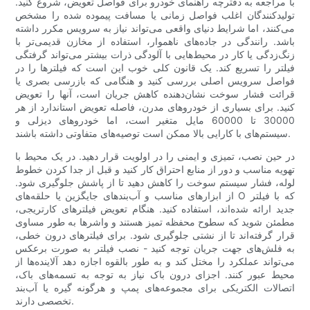
با مراجعه به دفترچه راهنمای خودرو برای فواصل تعویض، شروع کنید.
تولیدکنندگان اغلب فواصل زمانی یا مسافت پیموده شده را مشخص
می‌کنند، اما شرایط دنیای واقعی می‌تواند نیاز به سرویس مکرر داشته
باشد. رانندگی در جاده‌های ناهموار، استفاده از مخازن قدیمی‌تر با
زنگ‌زدگی یا کار در محیط‌هایی با آلودگی ذرات بیشتر می‌تواند گرفتگی
فیلتر را تسریع کند. یک قانون کلی خوب این است که فیلترها را در
فواصل سرویس اصلی بررسی کنید و هنگامی که بازرسی بصری یا
قرائت فشار سوخت نشان‌دهنده کاهش جریان است، آنها را تعویض
کنید. برای بسیاری از خودروهای مدرن، فاصله تعویض استاندارد از هر
30000 تا 60000 مایل متغیر است، اما خودروهای دیزلی و
سیستم‌های با کارایی بالا ممکن است توصیه‌های متفاوتی داشته باشند.
در حین نصب، تمیزی و ایمنی را در اولویت قرار دهید. در یک محیط با
تهویه مناسب و دور از منابع احتراق کار کنید و قبل از جدا کردن خطوط
لوله، فشار سیستم سوخت را کاهش دهید تا از پاشش جلوگیری شود.
از ابزارهای مناسب و آب‌بندهای جایگزین یا حلقه‌های O که با فیلتر
جدید ارائه شده‌اند، استفاده کنید. هنگام تعویض فیلترهای کارتریجی،
مطمئن شوید که سطوح محفظه تمیز هستند و واشرها به طور مساوی
قرار گرفته‌اند تا از نشتی جلوگیری شود. برای فیلترهای درون خطی،
به فلش‌های جهت جریان توجه کنید - نصب فیلتر به صورت برعکس
می‌تواند عملکرد را مختل کند و به طور بالقوه اجازه دهد آلاینده‌ها از
محیط عبور کنند. اجزای درون باک نیاز به توجه به تسمه‌های باک،
اتصالات الکتریکی برای مجموعه‌های پمپ و هرگونه گیره یا آب‌بند
تخصصی دارند.