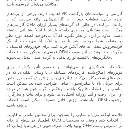
مکانیک می‌تواند ارزشمند باشد.
گارانتی و سیاست‌های بازگشت کالا اهمیت دارند. برخی از برندهای
لوازم یدکی، قطعات خود را با گارانتی‌هایی ارائه می‌دهند که با
گارانتی‌های OEM رقابت می‌کنند، در حالی که گزینه‌های بسیار ارزان
ممکن است پشتیبانی محدودی داشته باشند یا اصلاً پشتیبانی نداشته
باشند. علاوه بر این، در نظر بگیرید که آیا می‌خواهید قطعه مورد نظر
در منطقه شما موجود باشد یا خیر و اینکه آیا می‌خواهید از یک
خرده‌فروش محلی به جای آنلاین خرید کنید. برای خودروهای کلاسیک یا
قدیمی‌تر، ممکن است قطعات OEM دیگر تولید نشوند؛ در این صورت
جایگزین‌های باکیفیت لوازم یدکی به گزینه عملی تبدیل می‌شوند.
ملاحظات عملکردی نیز می‌توانند بر تصمیم تأثیر بگذارند. برای
موتورهای اصلاح‌شده، کاربردهای مسابقه‌ای یا وسایل نقلیه‌ای که در
محیط‌های سخت کار می‌کنند، فیلترهای پس از فروش که به‌طور خاص
برای جریان بالا یا فیلتراسیون اضافی طراحی شده‌اند، ممکن است
مناسب‌تر از قطعات فابریک باشند. برعکس، اگر ماشین شما در درجه
اول برای رفت و آمد روزانه استفاده می‌شود و برای ثبات و سازگاری
اثبات‌شده ارزش قائل هستید، ممکن است قطعات OEM ارجحیت
داشته باشند.
خلاصه اینکه، مزایا و معایب را بسنجید: برای تضمین تناسب و قابلیت
اطمینان در سطح کارخانه، OEM را انتخاب کنید و وقتی به مشخصات
بهبود یافته، صرفه‌جویی در هزینه یا زمانی که OEM در دسترس نیست