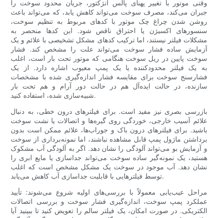
وقتی موتور با تغییر پهنای پالس انژکتور، جریان محدود سوخت را
جبران می‌کند، مصرف سوخت می‌تواند کاهش یابد، که می‌تواند باعث
روشن شدن چراغ چک موتور با کدهای مربوط به تنظیم سوخت،
سنسورهای اکسیژن یا احتراق ناقص شود. این کدها منحصر به
مشکلات فیلتر نیستند، اما ترکیب کدهای مشکل تشخیصی با علائم و یک
آزمایش ساده فشار سوخت می‌تواند علت را مشخص کند. فشار
سوخت پایین در ریل سوخت هنگامی که موتور تحت بار است، اغلب
به یک فیلتر محدودکننده یا یک پمپ معیوب اشاره دارد. از یک
فشارسنج سوخت برای مقایسه فشار اندازه‌گیری شده با مشخصات
سازنده، در حالت ایده‌آل هم در حالت دور آرام و هم تحت بار
شبیه‌سازی شده، استفاده کنید.
بازرسی بصری نیز مفید است. برای فیلترهای درون خطی، به دنبال
علائم آسیب خارجی، خوردگی روی گیره‌ها و اتصالات یا نشت سوخت
باشید. برای فیلترهای درون باک و جوراب‌ها، علائم ممکن است بدون
برداشتن ماژول پمپ قابل مشاهده نباشند، اما نمونه‌برداری از سوخت
و آزمایش بو می‌تواند آلودگی را نشان دهد. اگر به آلودگی آب مشکوک
هستید، یک نمونه‌گیر ساده سوخت می‌تواند جداسازی یا مایع ابری را
نشان دهد. آب موجود در سوخت یک مشکل مشخص است که اغلب
توسط فیلترهایی با قابلیت جداسازی آب کاهش می‌یابد.
مراحل عیب‌یابی معمولاً با بررسی‌های اولیه شروع می‌شوند: تأیید
عملکرد پمپ سوخت، اندازه‌گیری فشار سوخت و بررسی اتصالات
الکتریکی. در صورت امکان، یک فیلتر سالم را تعویض کنید تا ببینید آیا