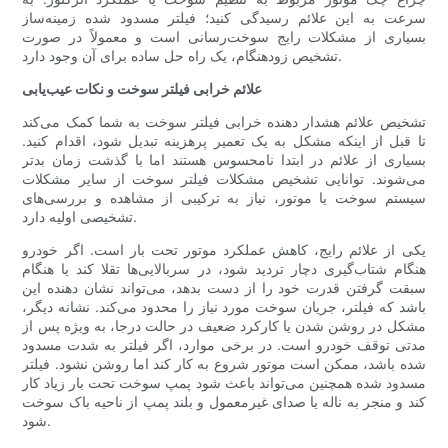
سرعت به این علائم رسیدگی کنید؛ فیلتر مسدود شده زمینه‌ساز
بسیاری از مشکلات رایج سوخت‌رسانی است و معمولاً در صورت
تشخیص زودهنگام، یک راه حل ساده برای آن وجود دارد.
علائم خرابی فیلتر سوخت و نکات عیب‌یابی
تشخیص علائم هشدار دهنده خرابی فیلتر سوخت به شما کمک می‌کند
تا قبل از اینکه مشکل به یک تعمیر پرهزینه تبدیل شود، اقدام کنید.
بسیاری از علائم در ابتدا نامحسوس هستند اما با گذشت زمان بدتر
می‌شوند. توانایی تشخیص مشکلات فیلتر سوخت از سایر مشکلات
سیستم سوخت یا موتور، نیاز به ترکیبی از مشاهده و بررسی‌های
تشخیصی اولیه دارد.
یکی از علائم رایج، کاهش عملکرد موتور تحت بار است. اگر خودرو
هنگام شتاب‌گیری دچار تردید شود، در سربالایی‌ها تقلا کند یا هنگام
سبقت گرفتن قدرت خود را از دست بدهد، می‌تواند نشان دهنده این
باشد که فیلتر، جریان سوخت مورد نیاز را محدود می‌کند. نشانه دیگر،
مشکل در روشن شدن یا کارکرد ضعیف در حالت درجا، به ویژه پس از
مدتی توقف خودرو است. در برخی موارد، اگر فیلتر به شدت مسدود
شده باشد، ممکن است موتور شروع به کار کند اما روشن نشود. فیلتر
مسدود شده همچنین می‌تواند باعث شود پمپ سوخت تحت بار زیاد کار
کند و منجر به ناله یا صدای غیرمعمول و بلند پمپ از ناحیه باک سوخت
شود.