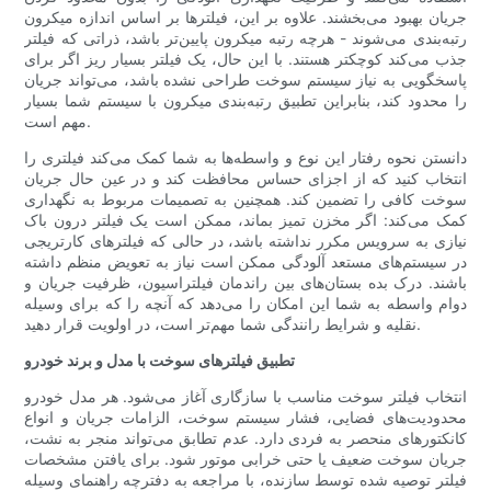
جریان بهبود می‌بخشند. علاوه بر این، فیلترها بر اساس اندازه میکرون
رتبه‌بندی می‌شوند - هرچه رتبه میکرون پایین‌تر باشد، ذراتی که فیلتر
جذب می‌کند کوچکتر هستند. با این حال، یک فیلتر بسیار ریز اگر برای
پاسخگویی به نیاز سیستم سوخت طراحی نشده باشد، می‌تواند جریان
را محدود کند، بنابراین تطبیق رتبه‌بندی میکرون با سیستم شما بسیار
مهم است.
دانستن نحوه رفتار این نوع و واسطه‌ها به شما کمک می‌کند فیلتری را
انتخاب کنید که از اجزای حساس محافظت کند و در عین حال جریان
سوخت کافی را تضمین کند. همچنین به تصمیمات مربوط به نگهداری
کمک می‌کند: اگر مخزن تمیز بماند، ممکن است یک فیلتر درون باک
نیازی به سرویس مکرر نداشته باشد، در حالی که فیلترهای کارتریجی
در سیستم‌های مستعد آلودگی ممکن است نیاز به تعویض منظم داشته
باشند. درک بده بستان‌های بین راندمان فیلتراسیون، ظرفیت جریان و
دوام واسطه به شما این امکان را می‌دهد که آنچه را که برای وسیله
نقلیه و شرایط رانندگی شما مهم‌تر است، در اولویت قرار دهید.
تطبیق فیلترهای سوخت با مدل و برند خودرو
انتخاب فیلتر سوخت مناسب با سازگاری آغاز می‌شود. هر مدل خودرو
محدودیت‌های فضایی، فشار سیستم سوخت، الزامات جریان و انواع
کانکتورهای منحصر به فردی دارد. عدم تطابق می‌تواند منجر به نشت،
جریان سوخت ضعیف یا حتی خرابی موتور شود. برای یافتن مشخصات
فیلتر توصیه شده توسط سازنده، با مراجعه به دفترچه راهنمای وسیله