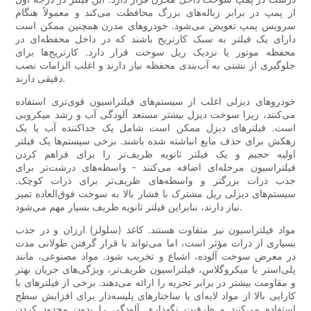
از پمپ در برابر زباله‌های بزرگ محافظت می‌کند و معمولاً هنگام
سرویس پمپ تعویض می‌شود. خودروهای مدرن همچنین ممکن است
دارای یک فیلتر به سبک کارتریج باشند که در داخل محفظه‌ای در
محفظه موتور یا نزدیک ریل سوخت قرار دارد. کارتریج‌ها برای
جلوگیری از نشتی به آب‌بندی محفظه نیاز دارند و اغلب الزامات نصب
دقیقی دارند.
خودروهای دیزلی اغلب از سیستم‌های فیلتراسیون قوی‌تری استفاده
می‌کنند، زیرا سوخت دیزل بیشتر مستعد آلودگی آب و رشد میکروبی
است. فیلترهای دیزل ممکن است شامل یک جداکننده آب یا یک
زهکش برای حذف مایع انباشته شده باشند. برخی سیستم‌ها یک فیلتر
اولیه حجیم و یک فیلتر ثانویه ظریف‌تر را برای فراهم کردن
فیلتراسیون مرحله‌ای اضافه می‌کنند - واسطه‌های درشت‌تر برای
جذب ذرات بزرگتر و واسطه‌های ظریف‌تر برای ذرات کوچک.
سیستم‌های دیزلی ریل مشترک با فشار بالا به سوخت فوق‌العاده تمیز
نیاز دارند، بنابراین فیلتر ثانویه ظریف بسیار مهم می‌شود.
مواد فیلتراسیون نیز متفاوت هستند. کاغذ (سلولز) ارزان و در جذب
بسیاری از ذرات مؤثر است، اما می‌تواند با قرار گرفتن طولانی مدت
در معرض سوخت آلوده، اشباع و تخریب شود. مواد مصنوعی، مانند
پلی‌استر یا میکروگلاس، فیلتراسیون ظریف‌تر، ویژگی‌های جریان بهتر
و مقاومت بیشتر در برابر تجزیه را ارائه می‌دهند. برخی از فیلترهای با
کارایی بالا از مواد لایه‌ای یا ساختارهای پلیسه‌دار برای افزایش سطح
استفاده می‌کنند و ظرفیت نگهداری آلودگی را بدون محدود کردن