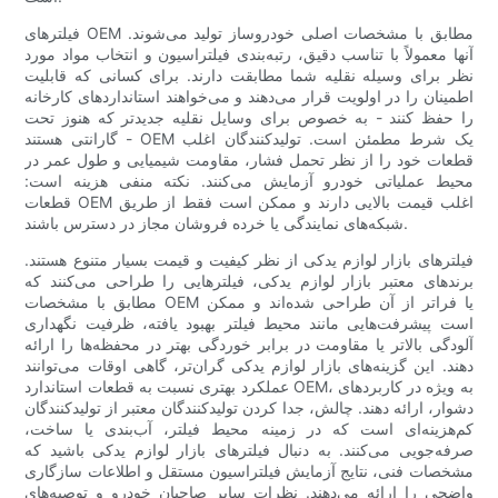
فیلترهای OEM مطابق با مشخصات اصلی خودروساز تولید می‌شوند.
آنها معمولاً با تناسب دقیق، رتبه‌بندی فیلتراسیون و انتخاب مواد مورد
نظر برای وسیله نقلیه شما مطابقت دارند. برای کسانی که قابلیت
اطمینان را در اولویت قرار می‌دهند و می‌خواهند استانداردهای کارخانه
را حفظ کنند - به خصوص برای وسایل نقلیه جدیدتر که هنوز تحت
گارانتی هستند - OEM یک شرط مطمئن است. تولیدکنندگان اغلب
قطعات خود را از نظر تحمل فشار، مقاومت شیمیایی و طول عمر در
محیط عملیاتی خودرو آزمایش می‌کنند. نکته منفی هزینه است:
قطعات OEM اغلب قیمت بالایی دارند و ممکن است فقط از طریق
شبکه‌های نمایندگی یا خرده فروشان مجاز در دسترس باشند.
فیلترهای بازار لوازم یدکی از نظر کیفیت و قیمت بسیار متنوع هستند.
برندهای معتبر بازار لوازم یدکی، فیلترهایی را طراحی می‌کنند که
مطابق با مشخصات OEM یا فراتر از آن طراحی شده‌اند و ممکن
است پیشرفت‌هایی مانند محیط فیلتر بهبود یافته، ظرفیت نگهداری
آلودگی بالاتر یا مقاومت در برابر خوردگی بهتر در محفظه‌ها را ارائه
دهند. این گزینه‌های بازار لوازم یدکی گران‌تر، گاهی اوقات می‌توانند
عملکرد بهتری نسبت به قطعات استاندارد OEM، به ویژه در کاربردهای
دشوار، ارائه دهند. چالش، جدا کردن تولیدکنندگان معتبر از تولیدکنندگان
کم‌هزینه‌ای است که در زمینه محیط فیلتر، آب‌بندی یا ساخت،
صرفه‌جویی می‌کنند. به دنبال فیلترهای بازار لوازم یدکی باشید که
مشخصات فنی، نتایج آزمایش فیلتراسیون مستقل و اطلاعات سازگاری
واضحی را ارائه می‌دهند. نظرات سایر صاحبان خودرو و توصیه‌های