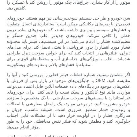
موتور را از کار بیندازد، چراغ‌های چک موتور را روشن کند یا عملکرد را
کاهش دهد.
سن خودرو و طراحی سیستم سوخت‌رسانی نیز مهم هستند. خودروهای
قدیمی‌تر با پمپ‌های مکانیکی ممکن است استانداردهای اتصال متفاوت
و فشارهای سیستم پایین‌تری داشته باشند، که تعویض‌های ساده درون
خطی را کافی می‌کند. خودروهای جدیدتر اغلب چندین حسگر و
تنظیم‌کننده فشار را ادغام می‌کنند؛ در این سیستم‌ها، فیلتر باید محدوده
فشار مورد انتظار را بدون فروپاشی یا نشتی تحمل کند. برای مدل‌های
دیزلی، فیلترهایی را انتخاب کنید که برای خواص سوخت دیزل طراحی
شده‌اند - اغلب با ویژگی‌های جداسازی آب و محفظه‌های قوی‌تر برای
مقابله با فشارهای بالاتر و تفاوت‌های ویسکوزیته.
اگر مطمئن نیستید، شماره قطعات فیلتر فعلی را بررسی کنید و آنها را
با جایگزین‌های موجود در بازار پس از فروش یا OEM مقایسه کنید.
عکس‌های موجود در پایگاه‌های داده قطعات آنلاین قابل اعتماد می‌توانند
مواردی مانند نوع کانکتور و سبک نصب را تأیید کنند. برای خودروهای
غیراستاندارد یا سیستم‌های سوخت سفارشی، با یک متخصص یا سازنده
خودرو مشورت کنید. در برخی موارد، یک راه‌حل سفارشی با اتصالات
و رتبه‌بندی فشار منطبق ضروری است. همیشه تناسب، جریان و
سازگاری فشار را در اولویت قرار دهید تا از مشکلات قابل اجتناب
جلوگیری کنید و مطمئن شوید که فیلتر نقش محافظتی خود را به طور
مؤثر انجام می‌دهد.
مواد، رتبه‌بندی فیلتراسیون و کیفیت ساخت