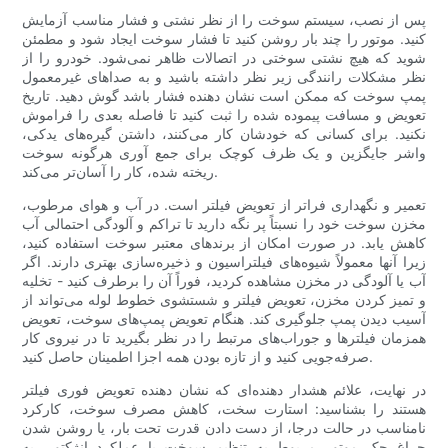
پس از نصب، سیستم سوخت را از نظر نشتی و فشار مناسب آزمایش
کنید. موتور را چند بار روشن کنید تا فشار سوخت ایجاد شود و مطمئن
شوید که هیچ نشتی سوختی در اتصالات ظاهر نمی‌شود. خودرو را از
نظر مشکلات رانندگی زیر نظر داشته باشید و به صداهای غیرمعمول
پمپ سوخت که ممکن است نشان دهنده فشار باشد گوش دهید. تاریخ
تعویض و مسافت پیموده شده را ثبت کنید تا فاصله بعدی را فراموش
نکنید. برای کسانی که خودشان کار می‌کنند، داشتن گیره‌های یدکی،
واشر جایگزین و یک ظرف کوچک برای جمع آوری هرگونه سوخت
ریخته شده، کار را آسان‌تر می‌کند.
تعمیر و نگهداری فراتر از تعویض فیلتر است. در آب و هوای مرطوب،
مخزن سوخت خود را نسبتاً پر نگه دارید تا تراکم و آلودگی احتمالی آب
کاهش یابد. در صورت امکان از برندهای معتبر سوخت استفاده کنید،
زیرا آنها معمولاً شیوه‌های فیلتراسیون و ذخیره‌سازی بهتری دارند. اگر
آب یا آلودگی در مخزن مشاهده کردید، فوراً آن را برطرف کنید - تخلیه
و تمیز کردن مخزن، تعویض فیلتر و شستشوی خطوط لوله می‌تواند از
آسیب دیدن پمپ جلوگیری کند. هنگام تعویض پمپ‌های سوخت، تعویض
همزمان فیلترها و جوراب‌های مرتبط را در نظر بگیرید تا در نیروی کار
صرفه‌جویی کنید و از تازه بودن همه اجزا اطمینان حاصل کنید.
در نهایت، علائم هشدار دهنده‌ای که نشان دهنده تعویض فوری فیلتر
هستند را بشناسید: استارت سخت، کاهش مصرف سوخت، کارکرد
نامناسب در حالت درجا، از دست دادن قدرت تحت بار، یا روشن شدن
چراغ چک موتور مربوط به تنظیم سوخت یا عملکرد انژکتور. به