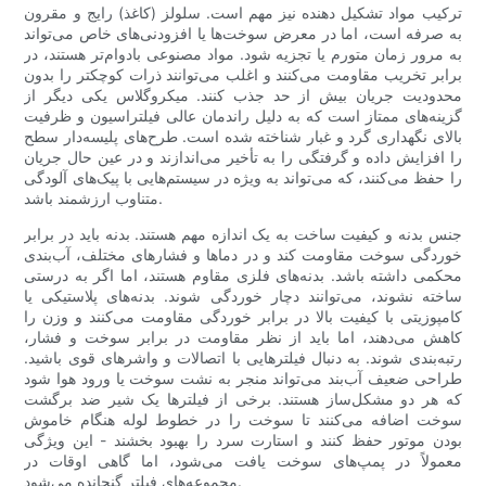
ترکیب مواد تشکیل دهنده نیز مهم است. سلولز (کاغذ) رایج و مقرون
به صرفه است، اما در معرض سوخت‌ها یا افزودنی‌های خاص می‌تواند
به مرور زمان متورم یا تجزیه شود. مواد مصنوعی بادوام‌تر هستند، در
برابر تخریب مقاومت می‌کنند و اغلب می‌توانند ذرات کوچکتر را بدون
محدودیت جریان بیش از حد جذب کنند. میکروگلاس یکی دیگر از
گزینه‌های ممتاز است که به دلیل راندمان عالی فیلتراسیون و ظرفیت
بالای نگهداری گرد و غبار شناخته شده است. طرح‌های پلیسه‌دار سطح
را افزایش داده و گرفتگی را به تأخیر می‌اندازند و در عین حال جریان
را حفظ می‌کنند، که می‌تواند به ویژه در سیستم‌هایی با پیک‌های آلودگی
متناوب ارزشمند باشد.
جنس بدنه و کیفیت ساخت به یک اندازه مهم هستند. بدنه باید در برابر
خوردگی سوخت مقاومت کند و در دماها و فشارهای مختلف، آب‌بندی
محکمی داشته باشد. بدنه‌های فلزی مقاوم هستند، اما اگر به درستی
ساخته نشوند، می‌توانند دچار خوردگی شوند. بدنه‌های پلاستیکی یا
کامپوزیتی با کیفیت بالا در برابر خوردگی مقاومت می‌کنند و وزن را
کاهش می‌دهند، اما باید از نظر مقاومت در برابر سوخت و فشار،
رتبه‌بندی شوند. به دنبال فیلترهایی با اتصالات و واشرهای قوی باشید.
طراحی ضعیف آب‌بند می‌تواند منجر به نشت سوخت یا ورود هوا شود
که هر دو مشکل‌ساز هستند. برخی از فیلترها یک شیر ضد برگشت
سوخت اضافه می‌کنند تا سوخت را در خطوط لوله هنگام خاموش
بودن موتور حفظ کنند و استارت سرد را بهبود بخشند - این ویژگی
معمولاً در پمپ‌های سوخت یافت می‌شود، اما گاهی اوقات در
مجموعه‌های فیلتر گنجانده می‌شود.