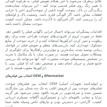
علائم برطرف می‌شوند یا خیر. هنگام تعویض فیلتر، به هرگونه آلودگی
یا تغییر رنگ روی فیلتر قدیمی توجه کنید - این می‌تواند نشان‌دهنده
زنگ‌زدگی در باک، سوخت آلوده ناشی از سوخت‌گیری اخیر یا خرابی
قطعات مجاور باشد. اگر آلودگی فلزی باشد، وضعیت باک و لوله‌های
آن را بررسی کنید. اگر لجن‌آلود یا لاک‌زده باشد، ممکن است کیفیت
سوخت مشکل داشته باشد.
اقدامات پیشگیرانه می‌تواند احتمال خرابی ناگهانی فیلتر را کاهش دهد.
فقط در صورت لزوم از افزودنی‌های سوخت طراحی شده برای رفع
رطوبت و تمیز کردن انژکتورها استفاده کنید و از خرید سوخت از منابع
مشکوک خودداری کنید. بازرسی‌های منظم و تعویض فیلتر در فواصل
زمانی توصیه شده، ساده‌ترین و مؤثرترین راهکارها برای جلوگیری از
مشکلات تحویل سوخت هستند. در صورت شک، با یک مکانیک با تجربه
در تشخیص سیستم‌های سوخت مشورت کنید. آنها می‌توانند یک بررسی
جامع فشار و جریان انجام دهند و تشخیص دهند که آیا فیلتر، پمپ یا
انژکتورها معیوب هستند یا خیر.
انتخاب بین فیلترهای OEM و Aftermarket
انتخاب بین فیلترهای سوخت OEM (تولیدکننده تجهیزات اصلی) و
فیلترهای سوخت پس از فروش اغلب به یک بده بستان بین سازگاری
تضمین شده و صرفه‌جویی در هزینه بالقوه منجر می‌شود. هر گزینه
مزایا و معایب بالقوه‌ای دارد و تصمیم‌گیری آگاهانه مستلزم ارزیابی
کیفیت، گارانتی، در دسترس بودن و نیازهای خاص وسیله نقلیه شما
است.