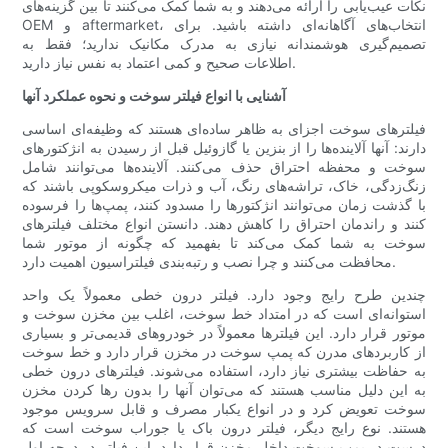
نکات عیب‌یابی را ارائه می‌دهند و به شما کمک می‌کنند تا بین گزینه‌های
OEM و aftermarket، انتخاب‌های آگاهانه‌ای داشته باشید. برای
تصمیم‌گیری هوشمندانه نیازی به مدرک مکانیک ندارید؛ فقط به
اطلاعات صحیح و کمی اعتماد به نفس نیاز دارید.
آشنایی با انواع فیلتر سوخت و نحوه عملکرد آنها
فیلترهای سوخت اجزای به ظاهر ساده‌ای هستند که وظیفه‌ای اساسی
دارند: آنها آلاینده‌ها را از بنزین یا گازوئیل قبل از رسیدن به انژکتورهای
سوخت و محفظه احتراق حذف می‌کنند. آلاینده‌ها می‌توانند شامل
زنگ‌زدگی، خاک، تراشه‌های رنگ، آب و ذرات میکروسکوپی باشند که
با گذشت زمان می‌توانند انژکتورها را مسدود کنند، پمپ‌ها را فرسوده
کنند و راندمان احتراق را کاهش دهند. دانستن انواع مختلف فیلترهای
سوخت به شما کمک می‌کند تا بفهمید که چگونه از موتور شما
محافظت می‌کنند و چرا نصب و رتبه‌بندی فیلتراسیون اهمیت دارد.
چندین طرح رایج وجود دارد. فیلتر درون خطی معمولاً یک واحد
استوانه‌ای است که در امتداد خط سوخت، اغلب بین مخزن سوخت و
موتور قرار دارد. این فیلترها معمولاً در خودروهای قدیمی‌تر و بسیاری
از کاربردهای مدرن که پمپ سوخت در مخزن قرار دارد و خط سوخت
به حفاظت بیشتری نیاز دارد، استفاده می‌شوند. فیلترهای درون خطی
به این دلیل مناسب هستند که می‌توان آنها را بدون رها کردن مخزن
سوخت تعویض کرد و در انواع یکبار مصرف و قابل سرویس موجود
هستند. نوع رایج دیگر، فیلتر درون باک یا جوراب سوخت است که
درست در پمپ سوخت داخل مخزن قرار دارد. این فیلتر در درجه اول