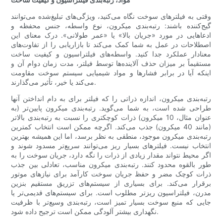
وقتی به فیلترهای سوخت نگاه می‌کنید، ویژگی‌های تبلیغ‌شده می‌توانند
گیج‌کننده باشند: رتبه‌بندی میکرون، نوع واسطه، جنس محفظه و
ادعاهایی در مورد «جریان بالا» یا «عمر طولانی». درک معنای این
اصطلاحات در عمل به شما کمک می‌کند تا بازاریابی را از تفاوت‌های
معنادار عملکرد جدا کنید. واسطه‌های فیلتراسیون و کیفیت ساخت
مستقیماً بر میزان حذف آلاینده‌ها توسط فیلتر، مدت زمان دوام آن و
اینکه آیا در برابر فشارها و مواد شیمیایی سیستم سوخت مقاومت
می‌کند یا خیر، تأثیر می‌گذارند.
رتبه‌بندی میکرون، اندازه ذراتی را که فیلتر برای به دام انداختن آنها
طراحی شده است، به شما می‌گوید. رتبه‌بندی میکرون پایین‌تر (به
عنوان مثال، 10 میکرون) ذرات کوچکتری را نسبت به رتبه‌بندی بالاتر
(مانند 40 میکرون) جذب می‌کند. اگرچه ممکن است انتخاب کمترین
رتبه‌بندی میکرون موجود، منطقی به نظر برسد، اما این همیشه بهترین
انتخاب نیست. فیلترهای بسیار ریز می‌توانند سریع‌تر مسدود شوند و
اگر محیط نتواند مقدار زیادی از ذرات را نگه دارد، جریان سوخت را به
طور بالقوه محدود کنند. رتبه‌بندی میکرون مناسب، تعادلی بین جذب
ذرات کوچک مضر و حفظ جریان سوخت کارآمد برای نیازهای موتور
برقرار می‌کند. برای بسیاری از سیستم‌های تزریق مستقیم بنزین
مدرن، فیلتراسیون ریزتر مطلوب است. برای سیستم‌های قدیمی‌تر یا
جایی که منبع سوخت بسیار تمیز است، رتبه‌بندی وسیع‌تر با ظرفیت
نگهداری بیشتر آلودگی ممکن است ترجیح داده شود.