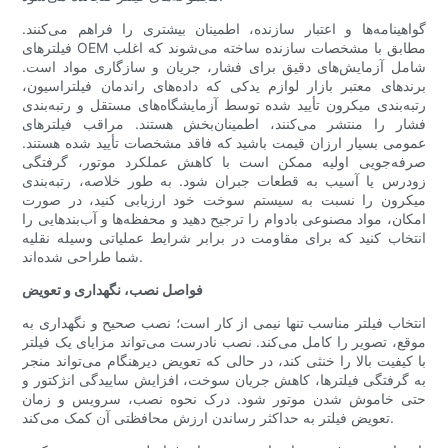
گواهینامه‌ها و اعتبار سازنده، اطمینان بیشتری را فراهم می‌کنند.
فیلترهای OEM مطابق با مشخصات سازنده ساخته می‌شوند که اغلب
شامل آزمایش‌های دقیق برای فشار، جریان و سازگاری مواد است.
برندهای معتبر بازار لوازم یدکی که داده‌های راندمان فیلتراسیون،
رتبه‌بندی میکرون تأیید شده توسط آزمایشگاه‌های مستقل و رتبه‌بندی
فشار را منتشر می‌کنند، اطمینان‌بخش هستند. مراقب فیلترهای
عمومی بسیار ارزان قیمت باشید که فاقد مشخصات تأیید شده هستند.
صرفه‌جویی اولیه ممکن است با کاهش عملکرد موتور، گرفتگی
زودرس یا آسیب به قطعات جبران شود. به طور خلاصه، رتبه‌بندی
میکرون را نسبت به سیستم سوخت خود ارزیابی کنید، در صورت
امکان، مواد مصنوعی بادوام را ترجیح دهید و محفظه‌ها و آب‌بندهایی را
انتخاب کنید که برای مقاومت در برابر شرایط عملیاتی وسیله نقلیه
شما طراحی شده‌اند.
فواصل نصب، نگهداری و تعویض
انتخاب فیلتر مناسب تنها نیمی از کار است؛ نصب صحیح و نگهداری به
موقع، تصویر را کامل می‌کند. نصب نادرست می‌تواند مزایای یک فیلتر
با کیفیت بالا را خنثی کند، در حالی که تعویض دیرهنگام می‌تواند منجر
به گرفتگی فیلترها، کاهش جریان سوخت، افزایش ساییدگی انژکتور و
حتی خاموش شدن موتور شود. درک نحوه نصب، سرویس و زمان
تعویض فیلتر به حداکثر رساندن ارزش محافظتی آن کمک می‌کند.