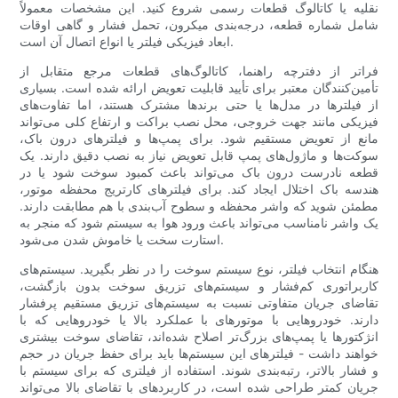
نقلیه یا کاتالوگ قطعات رسمی شروع کنید. این مشخصات معمولاً
شامل شماره قطعه، درجه‌بندی میکرون، تحمل فشار و گاهی اوقات
ابعاد فیزیکی فیلتر یا انواع اتصال آن است.
فراتر از دفترچه راهنما، کاتالوگ‌های قطعات مرجع متقابل از
تأمین‌کنندگان معتبر برای تأیید قابلیت تعویض ارائه شده است. بسیاری
از فیلترها در مدل‌ها یا حتی برندها مشترک هستند، اما تفاوت‌های
فیزیکی مانند جهت خروجی، محل نصب براکت و ارتفاع کلی می‌تواند
مانع از تعویض مستقیم شود. برای پمپ‌ها و فیلترهای درون باک،
سوکت‌ها و ماژول‌های پمپ قابل تعویض نیاز به نصب دقیق دارند. یک
قطعه نادرست درون باک می‌تواند باعث کمبود سوخت شود یا در
هندسه باک اختلال ایجاد کند. برای فیلترهای کارتریج محفظه موتور،
مطمئن شوید که واشر محفظه و سطوح آب‌بندی با هم مطابقت دارند.
یک واشر نامناسب می‌تواند باعث ورود هوا به سیستم شود که منجر به
استارت سخت یا خاموش شدن می‌شود.
هنگام انتخاب فیلتر، نوع سیستم سوخت را در نظر بگیرید. سیستم‌های
کاربراتوری کم‌فشار و سیستم‌های تزریق سوخت بدون بازگشت،
تقاضای جریان متفاوتی نسبت به سیستم‌های تزریق مستقیم پرفشار
دارند. خودروهایی با موتورهای با عملکرد بالا یا خودروهایی که با
انژکتورها یا پمپ‌های بزرگ‌تر اصلاح شده‌اند، تقاضای سوخت بیشتری
خواهند داشت - فیلترهای این سیستم‌ها باید برای حفظ جریان در حجم
و فشار بالاتر، رتبه‌بندی شوند. استفاده از فیلتری که برای سیستم با
جریان کمتر طراحی شده است، در کاربردهای با تقاضای بالا می‌تواند