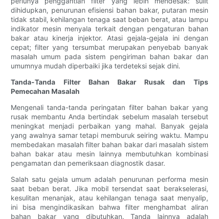
perlunya penggantian filter yang lebih mendesak: sulit
dihidupkan, penurunan efisiensi bahan bakar, putaran mesin
tidak stabil, kehilangan tenaga saat beban berat, atau lampu
indikator mesin menyala terkait dengan pengaturan bahan
bakar atau kinerja injektor. Atasi gejala-gejala ini dengan
cepat; filter yang tersumbat merupakan penyebab banyak
masalah umum pada sistem pengiriman bahan bakar dan
umumnya mudah diperbaiki jika terdeteksi sejak dini.
Tanda-Tanda Filter Bahan Bakar Rusak dan Tips
Pemecahan Masalah
Mengenali tanda-tanda peringatan filter bahan bakar yang
rusak membantu Anda bertindak sebelum masalah tersebut
meningkat menjadi perbaikan yang mahal. Banyak gejala
yang awalnya samar tetapi memburuk seiring waktu. Mampu
membedakan masalah filter bahan bakar dari masalah sistem
bahan bakar atau mesin lainnya membutuhkan kombinasi
pengamatan dan pemeriksaan diagnostik dasar.
Salah satu gejala umum adalah penurunan performa mesin
saat beban berat. Jika mobil tersendat saat berakselerasi,
kesulitan menanjak, atau kehilangan tenaga saat menyalip,
ini bisa mengindikasikan bahwa filter menghambat aliran
bahan bakar yang dibutuhkan. Tanda lainnya adalah