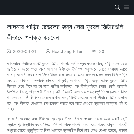
আপনার গাড়ির মডেলের জন্য সেরা ফুয়েল ফিল্টারগুলি
কীভাবে শনাক্ত করবেন
2026-04-21
Huachang Filter
30
সঠিকভাবে নির্বাচিত একটি ফুয়েল ফিল্টার আপনার অর্থ সাশ্রয় করতে পারে, গাড়ি বিকল হওয়া
প্রতিরোধ করতে পারে এবং আপনার ইঞ্জিনকে দীর্ঘ পথ মসৃণভাবে চলতে সাহায্য করতে
পারে। আপনি শখের বশে নিজে নিজে কাজ করুন বা এমন একজন চালক হোন যিনি গাড়ির
ভেতরের কার্যকলাপ সম্পর্কে জানতে আগ্রহী, আপনার গাড়ির জন্য সঠিক ফুয়েল ফিল্টার
কীভাবে বেছে নিতে হয় তা জানা গাড়ির কর্মক্ষমতা এবং দীর্ঘস্থায়িত্ব রক্ষার একটি প্রায়শই
উপেক্ষিত কিন্তু শক্তিশালী উপায়। এই নিবন্ধটি আপনাকে গুরুত্বপূর্ণ সিদ্ধান্তগুলো নিতে
পথ দেখাবে—কী কী বিষয় খেয়াল রাখতে হবে, নির্দিষ্ট মডেলের সাথে কীভাবে ফিল্টার মেলাতে
হবে এবং কীভাবে সেগুলোর রক্ষণাবেক্ষণ করতে হবে যাতে সেগুলো ব্যয়বহুল সমস্যায় পরিণত
না হয়।
জ্বালানি সরবরাহ এবং ইঞ্জিনের স্বাস্থ্যের উপর বিশাল প্রভাব ফেলে এমন একটি ছোট
যন্ত্রাংশ প্রতিস্থাপন করার চিন্তা যদি আপনাকে আকর্ষণ করে, তবে পড়তে থাকুন। পরবর্তী
অধ্যায়গুলোতে প্রযুক্তিগত বিবরণগুলোকে ব্যবহারিক নির্দেশনায় ভেঙে দেওয়া হয়েছে, সমস্যা