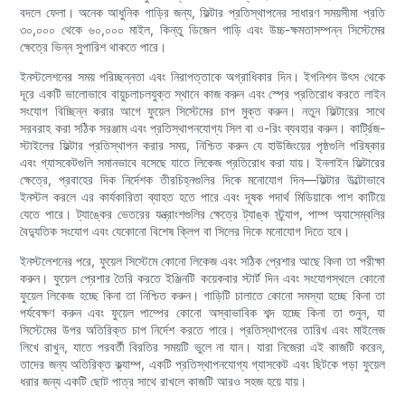
বদলে ফেলা। অনেক আধুনিক গাড়ির জন্য, ফিল্টার প্রতিস্থাপনের সাধারণ সময়সীমা প্রতি
৩০,০০০ থেকে ৬০,০০০ মাইল, কিন্তু ডিজেল গাড়ি এবং উচ্চ-ক্ষমতাসম্পন্ন সিস্টেমের
ক্ষেত্রে ভিন্ন সুপারিশ থাকতে পারে।
ইনস্টলেশনের সময় পরিচ্ছন্নতা এবং নিরাপত্তাকে অগ্রাধিকার দিন। ইগনিশন উৎস থেকে
দূরে একটি ভালোভাবে বায়ুচলাচলযুক্ত স্থানে কাজ করুন এবং স্প্রে প্রতিরোধ করতে লাইন
সংযোগ বিচ্ছিন্ন করার আগে ফুয়েল সিস্টেমের চাপ মুক্ত করুন। নতুন ফিল্টারের সাথে
সরবরাহ করা সঠিক সরঞ্জাম এবং প্রতিস্থাপনযোগ্য সিল বা ও-রিং ব্যবহার করুন। কার্ট্রিজ-
স্টাইলের ফিল্টার প্রতিস্থাপন করার সময়, নিশ্চিত করুন যে হাউজিংয়ের পৃষ্ঠগুলি পরিষ্কার
এবং গ্যাসকেটগুলি সমানভাবে বসেছে যাতে লিকেজ প্রতিরোধ করা যায়। ইনলাইন ফিল্টারের
ক্ষেত্রে, প্রবাহের দিক নির্দেশক তীরচিহ্নগুলির দিকে মনোযোগ দিন—ফিল্টার উল্টোভাবে
ইনস্টল করলে এর কার্যকারিতা ব্যাহত হতে পারে এবং দূষক পদার্থ মিডিয়াকে পাশ কাটিয়ে
যেতে পারে। ট্যাঙ্কের ভেতরের যন্ত্রাংশগুলির ক্ষেত্রে ট্যাঙ্ক স্ট্র্যাপ, পাম্প অ্যাসেম্বলির
বৈদ্যুতিক সংযোগ এবং যেকোনো বিশেষ ক্লিপ বা সিলের দিকে মনোযোগ দিতে হবে।
ইনস্টলেশনের পরে, ফুয়েল সিস্টেমে কোনো লিকেজ এবং সঠিক প্রেশার আছে কিনা তা পরীক্ষা
করুন। ফুয়েল প্রেশার তৈরি করতে ইঞ্জিনটি কয়েকবার স্টার্ট দিন এবং সংযোগস্থলে কোনো
ফুয়েল লিকেজ হচ্ছে কিনা তা নিশ্চিত করুন। গাড়িটি চালাতে কোনো সমস্যা হচ্ছে কিনা তা
পর্যবেক্ষণ করুন এবং ফুয়েল পাম্পের কোনো অস্বাভাবিক শব্দ হচ্ছে কিনা তা শুনুন, যা
সিস্টেমের উপর অতিরিক্ত চাপ নির্দেশ করতে পারে। প্রতিস্থাপনের তারিখ এবং মাইলেজ
লিখে রাখুন, যাতে পরবর্তী বিরতির সময়টি ভুলে না যান। যারা নিজেরা এই কাজটি করেন,
তাদের জন্য অতিরিক্ত ক্ল্যাম্প, একটি প্রতিস্থাপনযোগ্য গ্যাসকেট এবং ছিটকে পড়া ফুয়েল
ধরার জন্য একটি ছোট পাত্র সাথে রাখলে কাজটি আরও সহজ হয়ে যায়।