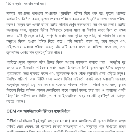
ফিল্টার দ্বারা সমাধান করা হয়।
সমস্যা সমাধানের ধাপগুলো সাধারণত প্রাথমিক পরীক্ষা দিয়ে শুরু হয়: ফুয়েল পাম্পের
কার্যকারিতা নিশ্চিত করুন, ফুয়েল প্রেশার পরিমাপ করুন এবং বৈদ্যুতিক সংযোগগুলো পরীক্ষা
করুন। সম্ভব হলে একটি ভালো ফিল্টার লাগিয়ে দেখুন লক্ষণগুলোর সমাধান হয় কিনা। ফিল্টার
বদলানোর সময়, পুরোনো ফিল্টার মিডিয়াতে কোনো ময়লা বা বিবর্ণতা আছে কিনা তা লক্ষ্য
করুন—এটি ট্যাঙ্কে মরিচা, সম্প্রতি ভরার সময় দূষিত জ্বালানি, বা কাছাকাছি কোনো
যন্ত্রাংশ বিকল হওয়ার ইঙ্গিত দিতে পারে। যদি ময়লাটি ধাতব হয়, তবে ট্যাঙ্ক এবং
লাইনগুলোর অবস্থা পরীক্ষা করুন; যদি এটি কাদার মতো বা বার্নিশের মতো হয়, তবে
জ্বালানির গুণগত মান ত্রুটিপূর্ণ হতে পারে।
প্রতিরোধমূলক ব্যবস্থা হঠাৎ ফিল্টার বিকল হওয়ার সম্ভাবনা কমাতে পারে। আর্দ্রতা দূর
করতে এবং ইনজেক্টর পরিষ্কার করার জন্য বিশেষভাবে তৈরি ফুয়েল অ্যাডিটিভ শুধুমাত্র
প্রয়োজনের সময় ব্যবহার করুন এবং সন্দেহজনক উৎস থেকে জ্বালানি কেনা এড়িয়ে চলুন।
নিয়মিত পরিদর্শন এবং নির্দিষ্ট সময় অন্তর ফিল্টার পরিবর্তন করাই হলো জ্বালানি সরবরাহ
সংক্রান্ত সমস্যা এড়ানোর সবচেয়ে সহজ ও কার্যকর কৌশল। কোনো সন্দেহ হলে, ফুয়েল
সিস্টেম নির্ণয়ে অভিজ্ঞ একজন মেকানিকের সাথে পরামর্শ করুন; তারা চাপ ও প্রবাহের একটি
বিস্তারিত পরীক্ষা করে ফিল্টার, পাম্প বা ইনজেক্টরের মধ্যে কোনটি ত্রুটিপূর্ণ তা শনাক্ত
করতে পারেন।
OEM এবং আফটারমার্কেট ফিল্টারের মধ্যে নির্বাচন
OEM (অরিজিনাল ইকুইপমেন্ট ম্যানুফ্যাকচারার) এবং আফটারমার্কেট ফুয়েল ফিল্টারের মধ্যে
কোনটি বেছে নেবেন, তা প্রায়শই নিশ্চিত সামঞ্জস্যতা এবং সম্ভাব্য খরচ সাশ্রয়ের মধ্যে
একটি আপোসের বিষয় হয়ে দাঁড়ায়। প্রতিটি বিকল্পেরই সুবিধা এবং সম্ভাব্য অসুবিধা রয়েছে,