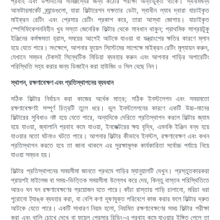
প্রবাহ এবং উপাদানের সামঞ্জস্যের জন্য কঠোর পরীক্ষা অন্তর্ভুক্ত থাকে। স্বনামধন্য
আফটারমার্কেট ব্র্যান্ডগুলো, যারা ফিল্টারেশন দক্ষতার ডেটা, স্বাধীন ল্যাব দ্বারা যাচাইকৃত
মাইক্রন রেটিং এবং প্রেসার রেটিং প্রকাশ করে, তারা আস্থা জোগায়। যাচাইকৃত
স্পেসিফিকেশনবিহীন খুব সস্তা জেনেরিক ফিল্টার থেকে সাবধান থাকুন; প্রাথমিক সাশ্রয়টুকু
ইঞ্জিনের কর্মক্ষমতা হ্রাস, সময়ের আগেই আটকে যাওয়া বা যন্ত্রাংশের ক্ষতির কারণে ম্লান
হয়ে যেতে পারে। সংক্ষেপে, আপনার ফুয়েল সিস্টেমের সাপেক্ষে মাইক্রন রেটিং মূল্যায়ন করুন,
যেখানে সম্ভব টেকসই সিন্থেটিক মিডিয়া ব্যবহার করুন এবং আপনার গাড়ির অপারেটিং
পরিস্থিতি সহ্য করার জন্য ডিজাইন করা হাউজিং ও সিল বেছে নিন।
স্থাপন, রক্ষণাবেক্ষণ এবং প্রতিস্থাপনের ব্যবধান
সঠিক ফিল্টার নির্বাচন করা কাজের অর্ধেক মাত্র; সঠিক ইনস্টলেশন এবং সময়মতো
রক্ষণাবেক্ষণই সম্পূর্ণ চিত্রটি তুলে ধরে। ভুল ইনস্টলেশনের কারণে একটি উচ্চ-মানের
ফিল্টারের সুবিধাও নষ্ট হয়ে যেতে পারে, অন্যদিকে দেরিতে প্রতিস্থাপন করলে ফিল্টার জ্যাম
হয়ে যাওয়া, জ্বালানি প্রবাহ কমে যাওয়া, ইনজেক্টরের ক্ষয় বৃদ্ধি, এমনকি ইঞ্জিন বন্ধ হয়ে
যাওয়ার মতো ঘটনাও ঘটতে পারে। আপনার ফিল্টার কীভাবে ইনস্টল, রক্ষণাবেক্ষণ এবং কখন
প্রতিস্থাপন করতে হবে তা জানা থাকলে এর সুরক্ষামূলক কার্যকারিতা সর্বোচ্চ পর্যায়ে নিয়ে
যাওয়া সম্ভব হয়।
ফিল্টার প্রতিস্থাপনের সময়সীমা জানতে প্রথমে গাড়ির ম্যানুয়ালটি দেখুন। প্রস্তুতকারকরা
প্রায়শই মাইলেজ বা সময়-ভিত্তিক সময়সীমা উল্লেখ করে দেয়, কিন্তু বাস্তব পরিস্থিতিতে
আরও ঘন ঘন রক্ষণাবেক্ষণের প্রয়োজন হতে পারে। কাঁচা রাস্তায় গাড়ি চালানো, মরিচা ধরা
পুরোনো ট্যাঙ্ক ব্যবহার করা, বা বেশি কণা দূষণযুক্ত পরিবেশে কাজ করার ফলে ফিল্টার দ্রুত
আটকে যেতে পারে। একটি সাধারণ নিয়ম হলো, নিয়মিত রক্ষণাবেক্ষণের সময় ফিল্টার পরীক্ষা
করা এবং খালি চোখে দেখে বা ফুয়েল প্রেসার রিডিং-এ প্রবাহ কমে যাওয়ার ইঙ্গিত পেলে তা