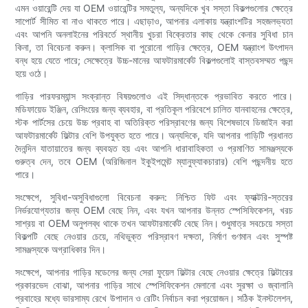
এমন ওয়ারেন্টি দেয় যা OEM ওয়ারেন্টির সমতুল্য, অন্যদিকে খুব সস্তা বিকল্পগুলোর ক্ষেত্রে
সাপোর্ট সীমিত বা নাও থাকতে পারে। এছাড়াও, আপনার এলাকায় যন্ত্রাংশটির সহজলভ্যতা
এবং আপনি অনলাইনের পরিবর্তে স্থানীয় খুচরা বিক্রেতার কাছ থেকে কেনার সুবিধা চান
কিনা, তা বিবেচনা করুন। ক্লাসিক বা পুরোনো গাড়ির ক্ষেত্রে, OEM যন্ত্রাংশ উৎপাদন
বন্ধ হয়ে যেতে পারে; সেক্ষেত্রে উচ্চ-মানের আফটারমার্কেট বিকল্পগুলোই বাস্তবসম্মত পছন্দ
হয়ে ওঠে।
গাড়ির পারফরম্যান্স সংক্রান্ত বিষয়গুলোও এই সিদ্ধান্তকে প্রভাবিত করতে পারে।
মডিফায়েড ইঞ্জিন, রেসিংয়ের জন্য ব্যবহার, বা প্রতিকূল পরিবেশে চালিত যানবাহনের ক্ষেত্রে,
স্টক পার্টসের চেয়ে উচ্চ প্রবাহ বা অতিরিক্ত পরিস্রাবণের জন্য বিশেষভাবে ডিজাইন করা
আফটারমার্কেট ফিল্টার বেশি উপযুক্ত হতে পারে। অন্যদিকে, যদি আপনার গাড়িটি প্রধানত
দৈনন্দিন যাতায়াতের জন্য ব্যবহৃত হয় এবং আপনি ধারাবাহিকতা ও প্রমাণিত সামঞ্জস্যকে
গুরুত্ব দেন, তবে OEM (অরিজিনাল ইকুইপমেন্ট ম্যানুফ্যাকচারার) বেশি পছন্দনীয় হতে
পারে।
সংক্ষেপে, সুবিধা-অসুবিধাগুলো বিবেচনা করুন: নিশ্চিত ফিট এবং ফ্যাক্টরি-স্তরের
নির্ভরযোগ্যতার জন্য OEM বেছে নিন, এবং যখন আপনার উন্নত স্পেসিফিকেশন, খরচ
সাশ্রয় বা OEM অনুপলব্ধ থাকে তখন আফটারমার্কেট বেছে নিন। শুধুমাত্র সবচেয়ে সস্তা
বিকল্পটি বেছে নেওয়ার চেয়ে, নথিভুক্ত পরিস্রাবণ দক্ষতা, নির্মাণ গুণমান এবং সুস্পষ্ট
সামঞ্জস্যকে অগ্রাধিকার দিন।
সংক্ষেপে, আপনার গাড়ির মডেলের জন্য সেরা ফুয়েল ফিল্টার বেছে নেওয়ার ক্ষেত্রে ফিল্টারের
প্রকারভেদ বোঝা, আপনার গাড়ির সাথে স্পেসিফিকেশন মেলানো এবং সুরক্ষা ও জ্বালানি
প্রবাহের মধ্যে ভারসাম্য রেখে উপাদান ও রেটিং নির্বাচন করা প্রয়োজন। সঠিক ইনস্টলেশন,