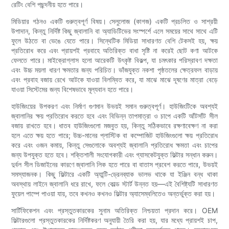
রেটিং বেশি পছন্দনীয় হতে পারে।
মিডিয়ার গঠনও একটি গুরুত্বপূর্ণ বিষয়। সেলুলোজ (কাগজ) একটি প্রচলিত ও সাশ্রয়ী
উপাদান, কিন্তু নির্দিষ্ট কিছু জ্বালানি বা অ্যাডিটিভের সংস্পর্শে এলে সময়ের সাথে সাথে এটি
ফুলে উঠতে বা ভেঙে যেতে পারে। সিন্থেটিক মিডিয়া সাধারণত বেশি টেকসই হয়, ক্ষয়
প্রতিরোধ করে এবং প্রায়শই প্রবাহে অতিরিক্ত বাধা সৃষ্টি না করেই ছোট কণা আটকে
ফেলতে পারে। মাইক্রোগ্লাস হলো আরেকটি উৎকৃষ্ট বিকল্প, যা চমৎকার পরিস্রাবণ দক্ষতা
এবং উচ্চ ময়লা ধারণ ক্ষমতার জন্য পরিচিত। ভাঁজযুক্ত নকশা পৃষ্ঠতলের ক্ষেত্রফল বাড়ায়
এবং প্রবাহ বজায় রেখে আটকে যাওয়া বিলম্বিত করে, যা মাঝে মাঝে দূষণের মাত্রা বেড়ে
যাওয়া সিস্টেমের জন্য বিশেষভাবে মূল্যবান হতে পারে।
হাউজিংয়ের উপকরণ এবং নির্মাণ গুণমান উভয়ই সমান গুরুত্বপূর্ণ। হাউজিংটিকে অবশ্যই
জ্বালানির ক্ষয় প্রতিরোধ করতে হবে এবং বিভিন্ন তাপমাত্রা ও চাপে একটি আঁটসাঁট সীল
বজায় রাখতে হবে। ধাতব হাউজিংগুলো মজবুত হয়, কিন্তু সঠিকভাবে রক্ষণাবেক্ষণ না করা
হলে এতে ক্ষয় হতে পারে; উচ্চ-মানের প্লাস্টিক বা কম্পোজিট হাউজিংগুলো ক্ষয় প্রতিরোধ
করে এবং ওজন কমায়, কিন্তু সেগুলোকে অবশ্যই জ্বালানি প্রতিরোধ ক্ষমতা এবং চাপের
জন্য উপযুক্ত হতে হবে। শক্তিশালী সংযোগকারী এবং গ্যাসকেটযুক্ত ফিল্টার সন্ধান করুন।
দুর্বল সীল ডিজাইনের কারণে জ্বালানি লিক হতে পারে বা বাতাস প্রবেশ করতে পারে, উভয়ই
সমস্যাজনক। কিছু ফিল্টারে একটি অ্যান্টি-ড্রেনব্যাক ভালভ থাকে যা ইঞ্জিন বন্ধ থাকা
অবস্থায় লাইনে জ্বালানি ধরে রাখে, ফলে কোল্ড স্টার্ট উন্নত হয়—এই বৈশিষ্ট্যটি সাধারণত
ফুয়েল পাম্পে পাওয়া যায়, তবে কখনও কখনও ফিল্টার অ্যাসেম্বলিতেও অন্তর্ভুক্ত করা হয়।
সার্টিফিকেশন এবং প্রস্তুতকারকের সুনাম অতিরিক্ত নিশ্চয়তা প্রদান করে। OEM
ফিল্টারগুলো প্রস্তুতকারকের নির্দিষ্টকরণ অনুযায়ী তৈরি করা হয়, যার মধ্যে প্রায়শই চাপ,