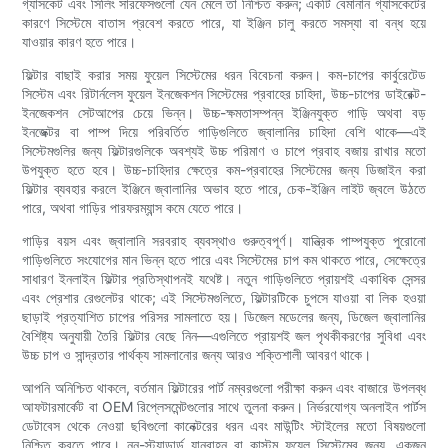
গ্যাসকেট এবং সিলিং সারফেসগুলো যেন মেলে তা নিশ্চিত করুন; একটি বেমানান গ্যাসকেটের
কারণে সিস্টেমে বাতাস প্রবেশ করতে পারে, যা ইঞ্জিন চালু করতে সমস্যা বা বন্ধ হয়ে
যাওয়ার কারণ হতে পারে।
ফিল্টার বাছাই করার সময় ফুয়েল সিস্টেমের ধরন বিবেচনা করুন। কম-চাপের কার্বুরেটেড
সিস্টেম এবং রিটার্নলেস ফুয়েল ইনজেকশন সিস্টেমের প্রবাহের চাহিদা, উচ্চ-চাপের ডাইরেক্ট-
ইনজেকশন সেটআপের চেয়ে ভিন্ন। উচ্চ-ক্ষমতাসম্পন্ন ইঞ্জিনযুক্ত গাড়ি অথবা বড়
ইনজেক্টর বা পাম্প দিয়ে পরিবর্তিত গাড়িগুলিতে জ্বালানির চাহিদা বেশি থাকে—এই
সিস্টেমগুলির জন্য ফিল্টারগুলিকে অবশ্যই উচ্চ পরিমাণ ও চাপে প্রবাহ বজায় রাখার মতো
উপযুক্ত হতে হবে। উচ্চ-চাহিদার ক্ষেত্রে কম-প্রবাহের সিস্টেমের জন্য ডিজাইন করা
ফিল্টার ব্যবহার করলে ইঞ্জিনে জ্বালানির অভাব হতে পারে, চেক-ইঞ্জিন লাইট জ্বলে উঠতে
পারে, অথবা গাড়ির পারফরম্যান্স কমে যেতে পারে।
গাড়ির বয়স এবং জ্বালানি সরবরাহ ব্যবস্থাও গুরুত্বপূর্ণ। যান্ত্রিক পাম্পযুক্ত পুরোনো
গাড়িগুলিতে সংযোগের মান ভিন্ন হতে পারে এবং সিস্টেমের চাপ কম থাকতে পারে, সেক্ষেত্রে
সাধারণ ইনলাইন ফিল্টার প্রতিস্থাপনই যথেষ্ট। নতুন গাড়িগুলিতে প্রায়শই একাধিক সেন্সর
এবং প্রেশার রেগুলেটর থাকে; এই সিস্টেমগুলিতে, ফিল্টারটিকে চুপসে যাওয়া বা লিক হওয়া
ছাড়াই প্রত্যাশিত চাপের পরিসর সামলাতে হয়। ডিজেল মডেলের জন্য, ডিজেল জ্বালানির
বৈশিষ্ট্য অনুযায়ী তৈরি ফিল্টার বেছে নিন—এগুলিতে প্রায়শই জল পৃথকীকরণের সুবিধা এবং
উচ্চ চাপ ও সান্দ্রতার পার্থক্য সামলানোর জন্য আরও শক্তিশালী আবরণ থাকে।
আপনি অনিশ্চিত থাকলে, বর্তমান ফিল্টারের পার্ট নম্বরগুলো পরীক্ষা করুন এবং বাজারে উপলব্ধ
আফটারমার্কেট বা OEM রিপ্লেসমেন্টগুলোর সাথে তুলনা করুন। নির্ভরযোগ্য অনলাইন পার্টস
ডেটাবেস থেকে নেওয়া ছবিগুলো কানেক্টরের ধরন এবং মাউন্টিং স্টাইলের মতো বিষয়গুলো
নিশ্চিত করতে পারে। নন-স্ট্যান্ডার্ড যানবাহন বা কাস্টম ফুয়েল সিস্টেমের জন্য, একজন