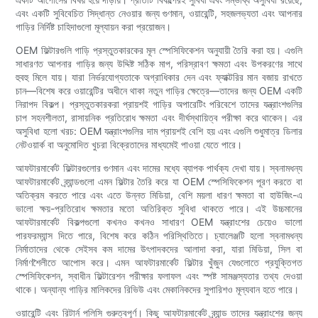
এবং একটি সুবিবেচিত সিদ্ধান্ত নেওয়ার জন্য গুণমান, ওয়ারেন্টি, সহজলভ্যতা এবং আপনার
গাড়ির নির্দিষ্ট চাহিদাগুলো মূল্যায়ন করা প্রয়োজন।
OEM ফিল্টারগুলি গাড়ি প্রস্তুতকারকের মূল স্পেসিফিকেশন অনুযায়ী তৈরি করা হয়। এগুলি
সাধারণত আপনার গাড়ির জন্য উদ্দিষ্ট সঠিক মাপ, পরিস্রাবণ ক্ষমতা এবং উপকরণের সাথে
হুবহু মিলে যায়। যারা নির্ভরযোগ্যতাকে অগ্রাধিকার দেন এবং ফ্যাক্টরির মান বজায় রাখতে
চান—বিশেষ করে ওয়ারেন্টির অধীনে থাকা নতুন গাড়ির ক্ষেত্রে—তাদের জন্য OEM একটি
নিরাপদ বিকল্প। প্রস্তুতকারকরা প্রায়শই গাড়ির অপারেটিং পরিবেশে তাদের যন্ত্রাংশগুলির
চাপ সহনশীলতা, রাসায়নিক প্রতিরোধ ক্ষমতা এবং দীর্ঘস্থায়িত্ব পরীক্ষা করে থাকেন। এর
অসুবিধা হলো খরচ: OEM যন্ত্রাংশগুলির দাম প্রায়শই বেশি হয় এবং এগুলি শুধুমাত্র ডিলার
নেটওয়ার্ক বা অনুমোদিত খুচরা বিক্রেতাদের মাধ্যমেই পাওয়া যেতে পারে।
আফটারমার্কেট ফিল্টারগুলোর গুণমান এবং দামের মধ্যে ব্যাপক পার্থক্য দেখা যায়। স্বনামধন্য
আফটারমার্কেট ব্র্যান্ডগুলো এমন ফিল্টার তৈরি করে যা OEM স্পেসিফিকেশন পূরণ করতে বা
অতিক্রম করতে পারে এবং এতে উন্নত মিডিয়া, বেশি ময়লা ধারণ ক্ষমতা বা হাউজিং-এ
ভালো ক্ষয়-প্রতিরোধ ক্ষমতার মতো অতিরিক্ত সুবিধা থাকতে পারে। এই উচ্চমানের
আফটারমার্কেট বিকল্পগুলো কখনও কখনও সাধারণ OEM যন্ত্রাংশের চেয়েও ভালো
পারফরম্যান্স দিতে পারে, বিশেষ করে কঠিন পরিস্থিতিতে। চ্যালেঞ্জটি হলো স্বনামধন্য
নির্মাতাদের থেকে সেইসব কম দামের উৎপাদকদের আলাদা করা, যারা মিডিয়া, সিল বা
নির্মাণশৈলীতে আপোস করে। এমন আফটারমার্কেট ফিল্টার খুঁজুন যেগুলোতে প্রযুক্তিগত
স্পেসিফিকেশন, স্বাধীন ফিল্টারেশন পরীক্ষার ফলাফল এবং স্পষ্ট সামঞ্জস্যতার তথ্য দেওয়া
থাকে। অন্যান্য গাড়ির মালিকদের রিভিউ এবং মেকানিকদের সুপারিশও মূল্যবান হতে পারে।
ওয়ারেন্টি এবং রিটার্ন পলিসি গুরুত্বপূর্ণ। কিছু আফটারমার্কেট ব্র্যান্ড তাদের যন্ত্রাংশের জন্য