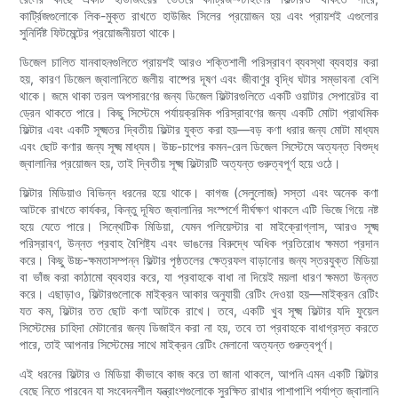
কার্ট্রিজগুলোকে লিক-মুক্ত রাখতে হাউজিং সিলের প্রয়োজন হয় এবং প্রায়শই এগুলোর
সুনির্দিষ্ট ফিটমেন্টের প্রয়োজনীয়তা থাকে।
ডিজেল চালিত যানবাহনগুলিতে প্রায়শই আরও শক্তিশালী পরিস্রাবণ ব্যবস্থা ব্যবহার করা
হয়, কারণ ডিজেল জ্বালানিতে জলীয় বাষ্পের দূষণ এবং জীবাণুর বৃদ্ধি ঘটার সম্ভাবনা বেশি
থাকে। জমে থাকা তরল অপসারণের জন্য ডিজেল ফিল্টারগুলিতে একটি ওয়াটার সেপারেটর বা
ড্রেন থাকতে পারে। কিছু সিস্টেমে পর্যায়ক্রমিক পরিস্রাবণের জন্য একটি মোটা প্রাথমিক
ফিল্টার এবং একটি সূক্ষ্মতর দ্বিতীয় ফিল্টার যুক্ত করা হয়—বড় কণা ধরার জন্য মোটা মাধ্যম
এবং ছোট কণার জন্য সূক্ষ্ম মাধ্যম। উচ্চ-চাপের কমন-রেল ডিজেল সিস্টেমে অত্যন্ত বিশুদ্ধ
জ্বালানির প্রয়োজন হয়, তাই দ্বিতীয় সূক্ষ্ম ফিল্টারটি অত্যন্ত গুরুত্বপূর্ণ হয়ে ওঠে।
ফিল্টার মিডিয়াও বিভিন্ন ধরনের হয়ে থাকে। কাগজ (সেলুলোজ) সস্তা এবং অনেক কণা
আটকে রাখতে কার্যকর, কিন্তু দূষিত জ্বালানির সংস্পর্শে দীর্ঘক্ষণ থাকলে এটি ভিজে গিয়ে নষ্ট
হয়ে যেতে পারে। সিন্থেটিক মিডিয়া, যেমন পলিয়েস্টার বা মাইক্রোগ্লাস, আরও সূক্ষ্ম
পরিস্রাবণ, উন্নত প্রবাহ বৈশিষ্ট্য এবং ভাঙনের বিরুদ্ধে অধিক প্রতিরোধ ক্ষমতা প্রদান
করে। কিছু উচ্চ-ক্ষমতাসম্পন্ন ফিল্টার পৃষ্ঠতলের ক্ষেত্রফল বাড়ানোর জন্য স্তরযুক্ত মিডিয়া
বা ভাঁজ করা কাঠামো ব্যবহার করে, যা প্রবাহকে বাধা না দিয়েই ময়লা ধারণ ক্ষমতা উন্নত
করে। এছাড়াও, ফিল্টারগুলোকে মাইক্রন আকার অনুযায়ী রেটিং দেওয়া হয়—মাইক্রন রেটিং
যত কম, ফিল্টার তত ছোট কণা আটকে রাখে। তবে, একটি খুব সূক্ষ্ম ফিল্টার যদি ফুয়েল
সিস্টেমের চাহিদা মেটানোর জন্য ডিজাইন করা না হয়, তবে তা প্রবাহকে বাধাগ্রস্ত করতে
পারে, তাই আপনার সিস্টেমের সাথে মাইক্রন রেটিং মেলানো অত্যন্ত গুরুত্বপূর্ণ।
এই ধরনের ফিল্টার ও মিডিয়া কীভাবে কাজ করে তা জানা থাকলে, আপনি এমন একটি ফিল্টার
বেছে নিতে পারবেন যা সংবেদনশীল যন্ত্রাংশগুলোকে সুরক্ষিত রাখার পাশাপাশি পর্যাপ্ত জ্বালানি