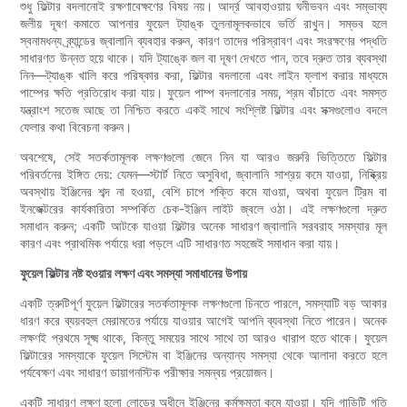
শুধু ফিল্টার বদলানোই রক্ষণাবেক্ষণের বিষয় নয়। আর্দ্র আবহাওয়ায় ঘনীভবন এবং সম্ভাব্য
জলীয় দূষণ কমাতে আপনার ফুয়েল ট্যাঙ্ক তুলনামূলকভাবে ভর্তি রাখুন। সম্ভব হলে
স্বনামধন্য ব্র্যান্ডের জ্বালানি ব্যবহার করুন, কারণ তাদের পরিস্রাবণ এবং সংরক্ষণের পদ্ধতি
সাধারণত উন্নত হয়ে থাকে। যদি ট্যাঙ্কে জল বা দূষণ দেখতে পান, তবে দ্রুত তার ব্যবস্থা
নিন—ট্যাঙ্ক খালি করে পরিষ্কার করা, ফিল্টার বদলানো এবং লাইন ফ্লাশ করার মাধ্যমে
পাম্পের ক্ষতি প্রতিরোধ করা যায়। ফুয়েল পাম্প বদলানোর সময়, শ্রম বাঁচাতে এবং সমস্ত
যন্ত্রাংশ সতেজ আছে তা নিশ্চিত করতে একই সাথে সংশ্লিষ্ট ফিল্টার এবং সক্সগুলোও বদলে
ফেলার কথা বিবেচনা করুন।
অবশেষে, সেই সতর্কতামূলক লক্ষণগুলো জেনে নিন যা আরও জরুরি ভিত্তিতে ফিল্টার
পরিবর্তনের ইঙ্গিত দেয়: যেমন—স্টার্ট নিতে অসুবিধা, জ্বালানি সাশ্রয় কমে যাওয়া, নিষ্ক্রিয়
অবস্থায় ইঞ্জিনের শব্দ না হওয়া, বেশি চাপে শক্তি কমে যাওয়া, অথবা ফুয়েল ট্রিম বা
ইনজেক্টরের কার্যকারিতা সম্পর্কিত চেক-ইঞ্জিন লাইট জ্বলে ওঠা। এই লক্ষণগুলো দ্রুত
সমাধান করুন; একটি আটকে যাওয়া ফিল্টার অনেক সাধারণ জ্বালানি সরবরাহ সমস্যার মূল
কারণ এবং প্রাথমিক পর্যায়ে ধরা পড়লে এটি সাধারণত সহজেই সমাধান করা যায়।
ফুয়েল ফিল্টার নষ্ট হওয়ার লক্ষণ এবং সমস্যা সমাধানের উপায়
একটি ত্রুটিপূর্ণ ফুয়েল ফিল্টারের সতর্কতামূলক লক্ষণগুলো চিনতে পারলে, সমস্যাটি বড় আকার
ধারণ করে ব্যয়বহুল মেরামতের পর্যায়ে যাওয়ার আগেই আপনি ব্যবস্থা নিতে পারেন। অনেক
লক্ষণই প্রথমে সূক্ষ্ম থাকে, কিন্তু সময়ের সাথে সাথে তা আরও খারাপ হতে থাকে। ফুয়েল
ফিল্টারের সমস্যাকে ফুয়েল সিস্টেম বা ইঞ্জিনের অন্যান্য সমস্যা থেকে আলাদা করতে হলে
পর্যবেক্ষণ এবং সাধারণ ডায়াগনস্টিক পরীক্ষার সমন্বয় প্রয়োজন।
একটি সাধারণ লক্ষণ হলো লোডের অধীনে ইঞ্জিনের কর্মক্ষমতা কমে যাওয়া। যদি গাড়িটি গতি