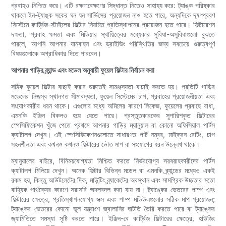
প্রবাহও নিশ্চিত করে। এটি রক্ষণাবেক্ষণের সিদ্ধান্ত নিতেও সাহায্য করে: ট্যাঙ্ক পরিষ্কার
থাকলে ইন-ট্যাঙ্ক সকের ঘন ঘন সার্ভিসের প্রয়োজন নাও হতে পারে, অন্যদিকে দূষণপ্রবণ
সিস্টেমে কার্ট্রিজ-স্টাইলের ফিল্টার নিয়মিত প্রতিস্থাপনের প্রয়োজন হতে পারে। ফিল্টারেশন
দক্ষতা, প্রবাহ ক্ষমতা এবং মিডিয়ার স্থায়িত্বের মধ্যেকার সুবিধা-অসুবিধাগুলো বুঝতে
পারলে, আপনি আপনার যানবাহন এবং ড্রাইভিং পরিস্থিতির জন্য সবচেয়ে গুরুত্বপূর্ণ
বিষয়গুলোকে অগ্রাধিকার দিতে পারবেন।
আপনার গাড়ির ব্র্যান্ড এবং মডেল অনুযায়ী ফুয়েল ফিল্টার নির্বাচন করা
সঠিক ফুয়েল ফিল্টার বাছাই করার শুরুতেই সামঞ্জস্যতা যাচাই করতে হয়। প্রতিটি গাড়ির
মডেলের নিজস্ব স্থানগত সীমাবদ্ধতা, ফুয়েল সিস্টেমের চাপ, প্রবাহের প্রয়োজনীয়তা এবং
সংযোগকারীর ধরন থাকে। এগুলোর মধ্যে অমিলের কারণে লিকেজ, ফুয়েলের প্রবাহে বাধা,
এমনকি ইঞ্জিন বিকলও হয়ে যেতে পারে। প্রস্তুতকারকের সুপারিশকৃত ফিল্টারের
স্পেসিফিকেশন খুঁজে পেতে প্রথমে আপনার গাড়ির ম্যানুয়াল বা কোনো অফিসিয়াল পার্টস
ক্যাটালগ দেখুন। এই স্পেসিফিকেশনগুলোতে সাধারণত পার্ট নম্বর, মাইক্রন রেটিং, চাপ
সহনশীলতা এবং কখনও কখনও ফিল্টারের ভৌত মাপ বা সংযোগের ধরন উল্লেখ থাকে।
ম্যানুয়ালের বাইরে, বিনিময়যোগ্যতা নিশ্চিত করতে নির্ভরযোগ্য সরবরাহকারীদের পার্টস
ক্যাটালগ মিলিয়ে দেখুন। অনেক ফিল্টার বিভিন্ন মডেল বা এমনকি ব্র্যান্ডের মধ্যেও একই
রকম হয়, কিন্তু আউটলেটের দিক, মাউন্টিং ব্র্যাকেটের অবস্থান এবং সামগ্রিক উচ্চতার মতো
বাহ্যিক পার্থক্যের কারণে সরাসরি অদলবদল করা যায় না। ট্যাঙ্কের ভেতরের পাম্প এবং
ফিল্টারের ক্ষেত্রে, প্রতিস্থাপনযোগ্য সক্স এবং পাম্প মডিউলগুলোর সঠিক মাপ প্রয়োজন;
ট্যাঙ্কের ভেতরের কোনো ভুল যন্ত্রাংশ জ্বালানির ঘাটতি তৈরি করতে পারে বা ট্যাঙ্কের
জ্যামিতিতে সমস্যা সৃষ্টি করতে পারে। ইঞ্জিন-বে কার্ট্রিজ ফিল্টারের ক্ষেত্রে, হাউজিং