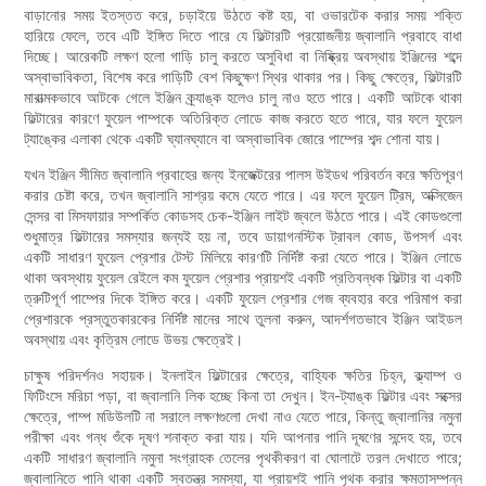
বাড়ানোর সময় ইতস্তত করে, চড়াইয়ে উঠতে কষ্ট হয়, বা ওভারটেক করার সময় শক্তি
হারিয়ে ফেলে, তবে এটি ইঙ্গিত দিতে পারে যে ফিল্টারটি প্রয়োজনীয় জ্বালানি প্রবাহে বাধা
দিচ্ছে। আরেকটি লক্ষণ হলো গাড়ি চালু করতে অসুবিধা বা নিষ্ক্রিয় অবস্থায় ইঞ্জিনের শব্দে
অস্বাভাবিকতা, বিশেষ করে গাড়িটি বেশ কিছুক্ষণ স্থির থাকার পর। কিছু ক্ষেত্রে, ফিল্টারটি
মারাত্মকভাবে আটকে গেলে ইঞ্জিন ক্র্যাঙ্ক হলেও চালু নাও হতে পারে। একটি আটকে থাকা
ফিল্টারের কারণে ফুয়েল পাম্পকে অতিরিক্ত লোডে কাজ করতে হতে পারে, যার ফলে ফুয়েল
ট্যাঙ্কের এলাকা থেকে একটি ঘ্যানঘ্যানে বা অস্বাভাবিক জোরে পাম্পের শব্দ শোনা যায়।
যখন ইঞ্জিন সীমিত জ্বালানি প্রবাহের জন্য ইনজেক্টরের পালস উইডথ পরিবর্তন করে ক্ষতিপূরণ
করার চেষ্টা করে, তখন জ্বালানি সাশ্রয় কমে যেতে পারে। এর ফলে ফুয়েল ট্রিম, অক্সিজেন
সেন্সর বা মিসফায়ার সম্পর্কিত কোডসহ চেক-ইঞ্জিন লাইট জ্বলে উঠতে পারে। এই কোডগুলো
শুধুমাত্র ফিল্টারের সমস্যার জন্যই হয় না, তবে ডায়াগনস্টিক ট্রাবল কোড, উপসর্গ এবং
একটি সাধারণ ফুয়েল প্রেশার টেস্ট মিলিয়ে কারণটি নির্দিষ্ট করা যেতে পারে। ইঞ্জিন লোডে
থাকা অবস্থায় ফুয়েল রেইলে কম ফুয়েল প্রেশার প্রায়শই একটি প্রতিবন্ধক ফিল্টার বা একটি
ত্রুটিপূর্ণ পাম্পের দিকে ইঙ্গিত করে। একটি ফুয়েল প্রেশার গেজ ব্যবহার করে পরিমাপ করা
প্রেশারকে প্রস্তুতকারকের নির্দিষ্ট মানের সাথে তুলনা করুন, আদর্শগতভাবে ইঞ্জিন আইডল
অবস্থায় এবং কৃত্রিম লোডে উভয় ক্ষেত্রেই।
চাক্ষুষ পরিদর্শনও সহায়ক। ইনলাইন ফিল্টারের ক্ষেত্রে, বাহ্যিক ক্ষতির চিহ্ন, ক্ল্যাম্প ও
ফিটিংসে মরিচা পড়া, বা জ্বালানি লিক হচ্ছে কিনা তা দেখুন। ইন-ট্যাঙ্ক ফিল্টার এবং সক্সের
ক্ষেত্রে, পাম্প মডিউলটি না সরালে লক্ষণগুলো দেখা নাও যেতে পারে, কিন্তু জ্বালানির নমুনা
পরীক্ষা এবং গন্ধ শুঁকে দূষণ শনাক্ত করা যায়। যদি আপনার পানি দূষণের সন্দেহ হয়, তবে
একটি সাধারণ জ্বালানি নমুনা সংগ্রাহক তেলের পৃথকীকরণ বা ঘোলাটে তরল দেখাতে পারে;
জ্বালানিতে পানি থাকা একটি স্বতন্ত্র সমস্যা, যা প্রায়শই পানি পৃথক করার ক্ষমতাসম্পন্ন