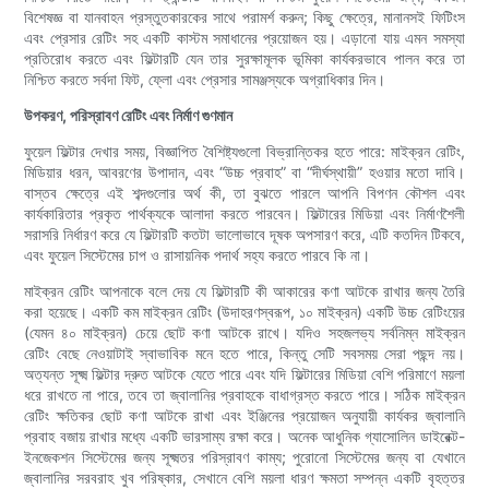
বিশেষজ্ঞ বা যানবাহন প্রস্তুতকারকের সাথে পরামর্শ করুন; কিছু ক্ষেত্রে, মানানসই ফিটিংস
এবং প্রেসার রেটিং সহ একটি কাস্টম সমাধানের প্রয়োজন হয়। এড়ানো যায় এমন সমস্যা
প্রতিরোধ করতে এবং ফিল্টারটি যেন তার সুরক্ষামূলক ভূমিকা কার্যকরভাবে পালন করে তা
নিশ্চিত করতে সর্বদা ফিট, ফ্লো এবং প্রেসার সামঞ্জস্যকে অগ্রাধিকার দিন।
উপকরণ, পরিস্রাবণ রেটিং এবং নির্মাণ গুণমান
ফুয়েল ফিল্টার দেখার সময়, বিজ্ঞাপিত বৈশিষ্ট্যগুলো বিভ্রান্তিকর হতে পারে: মাইক্রন রেটিং,
মিডিয়ার ধরন, আবরণের উপাদান, এবং “উচ্চ প্রবাহ” বা “দীর্ঘস্থায়ী” হওয়ার মতো দাবি।
বাস্তব ক্ষেত্রে এই শব্দগুলোর অর্থ কী, তা বুঝতে পারলে আপনি বিপণন কৌশল এবং
কার্যকারিতার প্রকৃত পার্থক্যকে আলাদা করতে পারবেন। ফিল্টারের মিডিয়া এবং নির্মাণশৈলী
সরাসরি নির্ধারণ করে যে ফিল্টারটি কতটা ভালোভাবে দূষক অপসারণ করে, এটি কতদিন টিকবে,
এবং ফুয়েল সিস্টেমের চাপ ও রাসায়নিক পদার্থ সহ্য করতে পারবে কি না।
মাইক্রন রেটিং আপনাকে বলে দেয় যে ফিল্টারটি কী আকারের কণা আটকে রাখার জন্য তৈরি
করা হয়েছে। একটি কম মাইক্রন রেটিং (উদাহরণস্বরূপ, ১০ মাইক্রন) একটি উচ্চ রেটিংয়ের
(যেমন ৪০ মাইক্রন) চেয়ে ছোট কণা আটকে রাখে। যদিও সহজলভ্য সর্বনিম্ন মাইক্রন
রেটিং বেছে নেওয়াটাই স্বাভাবিক মনে হতে পারে, কিন্তু সেটি সবসময় সেরা পছন্দ নয়।
অত্যন্ত সূক্ষ্ম ফিল্টার দ্রুত আটকে যেতে পারে এবং যদি ফিল্টারের মিডিয়া বেশি পরিমাণে ময়লা
ধরে রাখতে না পারে, তবে তা জ্বালানির প্রবাহকে বাধাগ্রস্ত করতে পারে। সঠিক মাইক্রন
রেটিং ক্ষতিকর ছোট কণা আটকে রাখা এবং ইঞ্জিনের প্রয়োজন অনুযায়ী কার্যকর জ্বালানি
প্রবাহ বজায় রাখার মধ্যে একটি ভারসাম্য রক্ষা করে। অনেক আধুনিক গ্যাসোলিন ডাইরেক্ট-
ইনজেকশন সিস্টেমের জন্য সূক্ষ্মতর পরিস্রাবণ কাম্য; পুরোনো সিস্টেমের জন্য বা যেখানে
জ্বালানির সরবরাহ খুব পরিষ্কার, সেখানে বেশি ময়লা ধারণ ক্ষমতা সম্পন্ন একটি বৃহত্তর