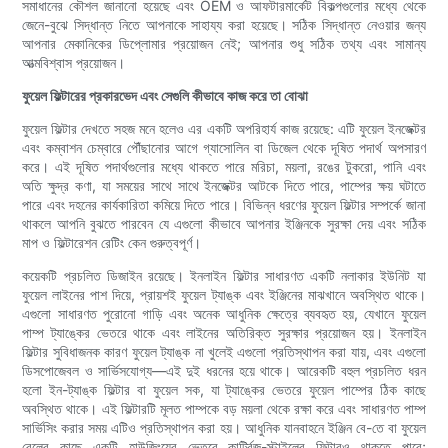
সমাধানের কৌশল জানানো হয়েছে এবং OEM ও আফটারমার্কেট বিকল্পগুলোর মধ্যে থেকে
জেনে-বুঝে সিদ্ধান্ত নিতে আপনাকে সাহায্য করা হয়েছে। সঠিক সিদ্ধান্ত নেওয়ার জন্য
আপনার মেকানিকের ডিপ্লোমার প্রয়োজন নেই; আপনার শুধু সঠিক তথ্য এবং সামান্য
আত্মবিশ্বাস প্রয়োজন।
ফুয়েল ফিল্টারের প্রকারভেদ এবং সেগুলি কীভাবে কাজ করে তা বোঝা
ফুয়েল ফিল্টার দেখতে সহজ মনে হলেও এর একটি অপরিহার্য কাজ রয়েছে: এটি ফুয়েল ইনজেক্টর
এবং কম্বাশন চেম্বারে পৌঁছানোর আগে গ্যাসোলিন বা ডিজেল থেকে দূষিত পদার্থ অপসারণ
করে। এই দূষিত পদার্থগুলোর মধ্যে থাকতে পারে মরিচা, ময়লা, রঙের টুকরো, পানি এবং
অতি ক্ষুদ্র কণা, যা সময়ের সাথে সাথে ইনজেক্টর আটকে দিতে পারে, পাম্পের ক্ষয় ঘটাতে
পারে এবং দহনের কার্যকারিতা কমিয়ে দিতে পারে। বিভিন্ন ধরণের ফুয়েল ফিল্টার সম্পর্কে জানা
থাকলে আপনি বুঝতে পারবেন যে এগুলো কীভাবে আপনার ইঞ্জিনকে সুরক্ষা দেয় এবং সঠিক
মাপ ও ফিল্টারেশন রেটিং কেন গুরুত্বপূর্ণ।
কয়েকটি প্রচলিত ডিজাইন রয়েছে। ইনলাইন ফিল্টার সাধারণত একটি নলাকার ইউনিট যা
ফুয়েল লাইনের পাশ দিয়ে, প্রায়শই ফুয়েল ট্যাঙ্ক এবং ইঞ্জিনের মাঝখানে অবস্থিত থাকে।
এগুলো সাধারণত পুরোনো গাড়ি এবং অনেক আধুনিক ক্ষেত্রে ব্যবহৃত হয়, যেখানে ফুয়েল
পাম্প ট্যাঙ্কের ভেতরে থাকে এবং লাইনের অতিরিক্ত সুরক্ষার প্রয়োজন হয়। ইনলাইন
ফিল্টার সুবিধাজনক কারণ ফুয়েল ট্যাঙ্ক না খুলেই এগুলো প্রতিস্থাপন করা যায়, এবং এগুলো
ডিসপোজেবল ও সার্ভিসযোগ্য—এই দুই ধরনের হয়ে থাকে। আরেকটি বহুল প্রচলিত ধরন
হলো ইন-ট্যাঙ্ক ফিল্টার বা ফুয়েল সক, যা ট্যাঙ্কের ভেতরে ফুয়েল পাম্পের ঠিক কাছে
অবস্থিত থাকে। এই ফিল্টারটি মূলত পাম্পকে বড় ময়লা থেকে রক্ষা করে এবং সাধারণত পাম্প
সার্ভিসিং করার সময় এটিও প্রতিস্থাপন করা হয়। আধুনিক যানবাহনে ইঞ্জিন বে-তে বা ফুয়েল
রেলের কাছে একটি হাউজিংয়ের ভেতরে কার্ট্রিজ-স্টাইলের ফিল্টারও থাকতে পারে;