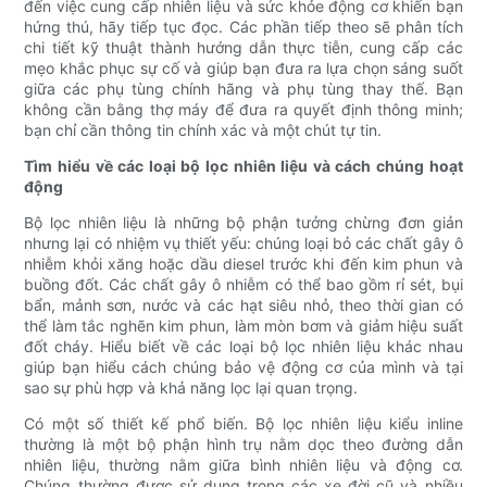
đến việc cung cấp nhiên liệu và sức khỏe động cơ khiến bạn
hứng thú, hãy tiếp tục đọc. Các phần tiếp theo sẽ phân tích
chi tiết kỹ thuật thành hướng dẫn thực tiễn, cung cấp các
mẹo khắc phục sự cố và giúp bạn đưa ra lựa chọn sáng suốt
giữa các phụ tùng chính hãng và phụ tùng thay thế. Bạn
không cần bằng thợ máy để đưa ra quyết định thông minh;
bạn chỉ cần thông tin chính xác và một chút tự tin.
Tìm hiểu về các loại bộ lọc nhiên liệu và cách chúng hoạt
động
Bộ lọc nhiên liệu là những bộ phận tưởng chừng đơn giản
nhưng lại có nhiệm vụ thiết yếu: chúng loại bỏ các chất gây ô
nhiễm khỏi xăng hoặc dầu diesel trước khi đến kim phun và
buồng đốt. Các chất gây ô nhiễm có thể bao gồm rỉ sét, bụi
bẩn, mảnh sơn, nước và các hạt siêu nhỏ, theo thời gian có
thể làm tắc nghẽn kim phun, làm mòn bơm và giảm hiệu suất
đốt cháy. Hiểu biết về các loại bộ lọc nhiên liệu khác nhau
giúp bạn hiểu cách chúng bảo vệ động cơ của mình và tại
sao sự phù hợp và khả năng lọc lại quan trọng.
Có một số thiết kế phổ biến. Bộ lọc nhiên liệu kiểu inline
thường là một bộ phận hình trụ nằm dọc theo đường dẫn
nhiên liệu, thường nằm giữa bình nhiên liệu và động cơ.
Chúng thường được sử dụng trong các xe đời cũ và nhiều