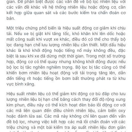
gian. Để phân biệt được các vấn đề về bộ lọc nhiên liệu với
các vấn đề khác về hệ thống nhiên liệu hoặc động cơ, cần
kết hợp giữa quan sát và các bước kiểm tra chẩn đoán cơ
bản.
Một triệu chứng phổ biến là hiệu suất động cơ giảm khi chịu
tải. Nếu xe bị giật khi tăng tốc, khó khăn khi lên dốc hoặc
mất công suất khi vượt xe khác, điều đó có thể cho thấy bộ
lọc đang hạn chế lưu lượng nhiên liệu cần thiết. Một dấu hiệu
khác là khó khởi động hoặc tiếng nổ máy không đều, đặc
biệt là sau khi xe đã dừng một thời gian. Trong một số trường
hợp, động cơ có thể quay nhưng không khởi động được nếu
bộ lọc bị tắc nghẽn nghiêm trọng. Bộ lọc bị tắc cũng có thể
khiến bơm nhiên liệu hoạt động với tải trọng tăng lên, dẫn
đến tiếng rít hoặc tiếng ồn bơm bất thường phát ra từ khu
vực bình xăng.
Hiệu suất nhiên liệu có thể giảm khi động cơ bù đắp cho lưu
lượng nhiên liệu bị hạn chế bằng cách thay đổi độ rộng xung
kim phun, điều này có thể kích hoạt đèn báo lỗi động cơ với
các mã liên quan đến điều chỉnh nhiên liệu, cảm biến oxy
hoặc đánh lửa sai. Các mã này không chỉ liên quan đến vấn
đề bộ lọc, nhưng việc kết hợp các mã lỗi chẩn đoán với các
triệu chứng và một bài kiểm tra áp suất nhiên liệu đơn giản