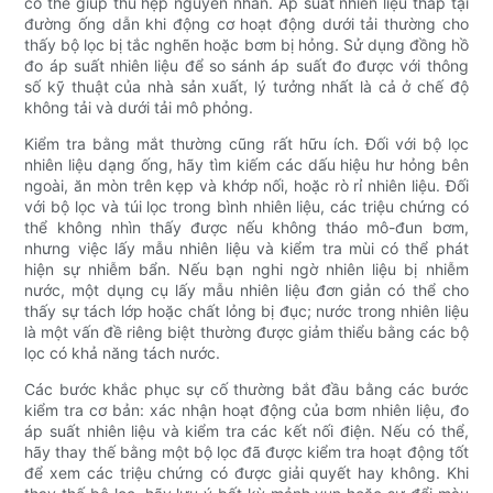
có thể giúp thu hẹp nguyên nhân. Áp suất nhiên liệu thấp tại
đường ống dẫn khi động cơ hoạt động dưới tải thường cho
thấy bộ lọc bị tắc nghẽn hoặc bơm bị hỏng. Sử dụng đồng hồ
đo áp suất nhiên liệu để so sánh áp suất đo được với thông
số kỹ thuật của nhà sản xuất, lý tưởng nhất là cả ở chế độ
không tải và dưới tải mô phỏng.
Kiểm tra bằng mắt thường cũng rất hữu ích. Đối với bộ lọc
nhiên liệu dạng ống, hãy tìm kiếm các dấu hiệu hư hỏng bên
ngoài, ăn mòn trên kẹp và khớp nối, hoặc rò rỉ nhiên liệu. Đối
với bộ lọc và túi lọc trong bình nhiên liệu, các triệu chứng có
thể không nhìn thấy được nếu không tháo mô-đun bơm,
nhưng việc lấy mẫu nhiên liệu và kiểm tra mùi có thể phát
hiện sự nhiễm bẩn. Nếu bạn nghi ngờ nhiên liệu bị nhiễm
nước, một dụng cụ lấy mẫu nhiên liệu đơn giản có thể cho
thấy sự tách lớp hoặc chất lỏng bị đục; nước trong nhiên liệu
là một vấn đề riêng biệt thường được giảm thiểu bằng các bộ
lọc có khả năng tách nước.
Các bước khắc phục sự cố thường bắt đầu bằng các bước
kiểm tra cơ bản: xác nhận hoạt động của bơm nhiên liệu, đo
áp suất nhiên liệu và kiểm tra các kết nối điện. Nếu có thể,
hãy thay thế bằng một bộ lọc đã được kiểm tra hoạt động tốt
để xem các triệu chứng có được giải quyết hay không. Khi