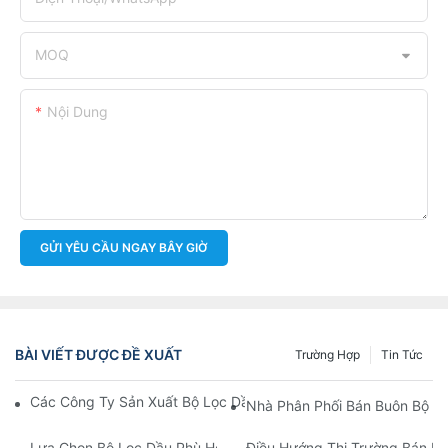
MOQ
Nội Dung
GỬI YÊU CẦU NGAY BÂY GIỜ
BÀI VIẾT ĐƯỢC ĐỀ XUẤT
Trường Hợp
Tin Tức
Các Công Ty Sản Xuất Bộ Lọc Dầu Hàng Đầu: Tổng Quan Toàn 
Nhà Phân Phối Bán Buôn Bộ Lọ
Lựa Chọn Bộ Lọc Dầu Phù Hợp Cho Mẫu Xe Của Bạn: Những Câ
Điều Hướng Thị Trường Bán Bu