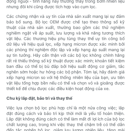
động nguội - tính năng này thường thấy trong bơm nhiên liệu
nhưng đôi khi cũng được tích hợp vào cụm lọc.
Các chứng nhận và uy tín của nhà sản xuất mang lại sự đảm
bảo bổ sung. Bộ lọc OEM được chế tạo theo thông số kỹ
thuật của nhà sản xuất, thường bao gồm các thử nghiệm
nghiêm ngặt về áp suất, lưu lượng và khả năng tương thích
vật liệu. Các thương hiệu phụ tùng thay thế uy tín công bố
dữ liệu về hiệu quả lọc, xếp hạng micron được xác minh bởi
các phòng thí nghiệm độc lập và xếp hạng áp suất mang lại
sự tin tưởng. Hãy cẩn thận với các bộ lọc không chính hãng
rất rẻ thiếu thông số kỹ thuật được xác minh; khoản tiết kiệm
ban đầu có thể bị bù đắp bởi hiệu suất động cơ giảm, tắc
nghẽn sớm hoặc hư hỏng các bộ phận. Tóm lại, hãy đánh giá
xếp hạng micron so với hệ thống nhiên liệu của bạn, ưu tiên
vật liệu tổng hợp bền nếu có thể và chọn vỏ và gioăng được
thiết kế để chịu được các điều kiện hoạt động của xe.
Chu kỳ lắp đặt, bảo trì và thay thế
Việc lựa chọn bộ lọc phù hợp chỉ là một nửa công việc; lắp
đặt đúng cách và bảo trì kịp thời mới là yếu tố hoàn thiện.
Lắp đặt không đúng cách có thể làm mất đi lợi ích của bộ lọc
chất lượng cao, trong khi việc thay thế chậm trễ có thể dẫn
đến tắc nghẽn bộ lọc, giảm lưu lượng nhiên liệu, tăng mài