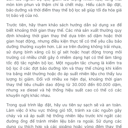
mòn kim phun và thậm chí là chết máy. Hiểu cách lắp đặt,
bảo dưỡng và thời điểm thay thế bộ lọc sẽ giúp tối đa hóa giá
trị bảo vệ của nó.
Trước tiên, hãy tham khảo sách hướng dẫn sử dụng xe để
biết khoảng thời gian thay thế. Các nhà sản xuất thường quy
định khoảng thời gian thay thế dựa trên số dặm hoặc thời
gian hoạt động, nhưng điều kiện thực tế có thể yêu cầu bảo
dưỡng thường xuyên hơn. Lái xe trên đường không trải nhựa,
sử dụng bình xăng cũ bị gỉ sét hoặc hoạt động trong môi
trường có nhiều chất gây ô nhiễm dạng hạt có thể làm tăng
tốc độ tắc nghẽn bộ lọc. Một nguyên tắc chung là kiểm tra
bộ lọc ở các đợt bảo dưỡng lớn và thay thế chúng khi kiểm
tra bằng mắt thường hoặc đo áp suất nhiên liệu cho thấy lưu
lượng bị giảm. Đối với nhiều xe hiện đại, khoảng thời gian
thay thế tiêu chuẩn dao động từ 30.000 đến 60.000 dặm,
nhưng xe diesel và hệ thống hiệu suất cao có thể có các
khuyến nghị khác nhau.
Trong quá trình lắp đặt, hãy ưu tiên sự sạch sẽ và an toàn.
Làm việc ở khu vực thông gió tốt, tránh xa các nguồn gây
cháy và xả áp suất hệ thống nhiên liệu trước khi ngắt các
đường ống để tránh nhiên liệu bắn ra ngoài. Sử dụng các
dụng cụ thích hợp và các gioăng hoặc vòng đệm thay thế