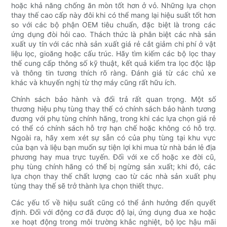
hoặc khả năng chống ăn mòn tốt hơn ở vỏ. Những lựa chọn
thay thế cao cấp này đôi khi có thể mang lại hiệu suất tốt hơn
so với các bộ phận OEM tiêu chuẩn, đặc biệt là trong các
ứng dụng đòi hỏi cao. Thách thức là phân biệt các nhà sản
xuất uy tín với các nhà sản xuất giá rẻ cắt giảm chi phí ở vật
liệu lọc, gioăng hoặc cấu trúc. Hãy tìm kiếm các bộ lọc thay
thế cung cấp thông số kỹ thuật, kết quả kiểm tra lọc độc lập
và thông tin tương thích rõ ràng. Đánh giá từ các chủ xe
khác và khuyến nghị từ thợ máy cũng rất hữu ích.
Chính sách bảo hành và đổi trả rất quan trọng. Một số
thương hiệu phụ tùng thay thế có chính sách bảo hành tương
đương với phụ tùng chính hãng, trong khi các lựa chọn giá rẻ
có thể có chính sách hỗ trợ hạn chế hoặc không có hỗ trợ.
Ngoài ra, hãy xem xét sự sẵn có của phụ tùng tại khu vực
của bạn và liệu bạn muốn sự tiện lợi khi mua từ nhà bán lẻ địa
phương hay mua trực tuyến. Đối với xe cổ hoặc xe đời cũ,
phụ tùng chính hãng có thể bị ngừng sản xuất; khi đó, các
lựa chọn thay thế chất lượng cao từ các nhà sản xuất phụ
tùng thay thế sẽ trở thành lựa chọn thiết thực.
Các yếu tố về hiệu suất cũng có thể ảnh hưởng đến quyết
định. Đối với động cơ đã được độ lại, ứng dụng đua xe hoặc
xe hoạt động trong môi trường khắc nghiệt, bộ lọc hậu mãi