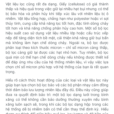
Vật liệu lọc cũng rất đa dạng. Giấy (cellulose) có giá thành
thấp và hiệu quả trong việc giữ lại nhiều hạt bụi nhưng có thể
bị bão hòa và phân hủy khi tiếp xúc lâu với nhiên liệu bị ô
nhiễm. Vật liệu tổng hợp, chẳng hạn như polyester hoặc vi sợi
thủy tinh, cung cấp khả năng lọc tốt hơn, đặc tính dòng chảy
tốt hơn và khả năng chống phân hủy cao hơn. Một số bộ lọc
hiệu suất cao sử dụng vật liệu nhiều lớp hoặc cấu trúc xếp
nếp để tăng diện tích bề mặt, cải thiện khả năng giữ bụi bẩn
mà không làm hạn chế dòng chảy. Ngoài ra, bộ lọc được
phân loại theo kích thước micron – chỉ số micron càng thấp,
bộ lọc càng giữ lại được các hạt nhỏ hơn. Tuy nhiên, bộ lọc
quá mịn có thể hạn chế dòng chảy nếu không được thiết kế
để đáp ứng nhu cầu của hệ thống nhiên liệu, vì vậy việc lựa
chọn chỉ số micron phù hợp với hệ thống của bạn là rất quan
trọng.
Hiểu rõ cách thức hoạt động của các loại và vật liệu lọc này
giúp bạn lựa chọn bộ lọc bảo vệ các bộ phận nhạy cảm đồng
thời đảm bảo lưu lượng nhiên liệu đầy đủ. Điều này cũng giúp
đưa ra quyết định bảo trì: một bộ lọc dạng lưới trong bình
xăng có thể không cần bảo dưỡng thường xuyên nếu bình
xăng luôn sạch sẽ, trong khi các bộ lọc dạng hộp trong các
hệ thống dễ bị nhiễm bẩn có thể cần thay thế định kỳ. Hiểu
được sự đánh đổi giữa hiệu quả lọc, lưu lượng và độ bền của