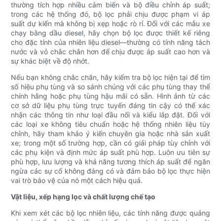
thường tích hợp nhiều cảm biến và bộ điều chỉnh áp suất;
trong các hệ thống đó, bộ lọc phải chịu được phạm vi áp
suất dự kiến ​​mà không bị xẹp hoặc rò rỉ. Đối với các mẫu xe
chạy bằng dầu diesel, hãy chọn bộ lọc được thiết kế riêng
cho đặc tính của nhiên liệu diesel—thường có tính năng tách
nước và vỏ chắc chắn hơn để chịu được áp suất cao hơn và
sự khác biệt về độ nhớt.
Nếu bạn không chắc chắn, hãy kiểm tra bộ lọc hiện tại để tìm
số hiệu phụ tùng và so sánh chúng với các phụ tùng thay thế
chính hãng hoặc phụ tùng hậu mãi có sẵn. Hình ảnh từ các
cơ sở dữ liệu phụ tùng trực tuyến đáng tin cậy có thể xác
nhận các thông tin như loại đầu nối và kiểu lắp đặt. Đối với
các loại xe không tiêu chuẩn hoặc hệ thống nhiên liệu tùy
chỉnh, hãy tham khảo ý kiến ​​chuyên gia hoặc nhà sản xuất
xe; trong một số trường hợp, cần có giải pháp tùy chỉnh với
các phụ kiện và định mức áp suất phù hợp. Luôn ưu tiên sự
phù hợp, lưu lượng và khả năng tương thích áp suất để ngăn
ngừa các sự cố không đáng có và đảm bảo bộ lọc thực hiện
vai trò bảo vệ của nó một cách hiệu quả.
Vật liệu, xếp hạng lọc và chất lượng chế tạo
Khi xem xét các bộ lọc nhiên liệu, các tính năng được quảng