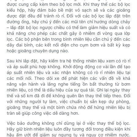
được cung cấp kèm theo bộ lọc mới. Khi thay thế các bộ lọc
kiểu hộp, hãy đảm bảo bề mặt vỏ sạch sẽ và các gioăng
được đặt đều để tránh rò rỉ. Đối với các bộ lọc lắp đặt trên
đường ống, hãy chú ý đến các mũi tên chỉ hướng dòng chảy
– lắp đặt bộ lọc ngược chiều có thể làm giảm hiệu suất và có
khả năng cho phép các chất gây ô nhiễm đi vòng qua lớp
lọc. Các bộ phận bên trong bình nhiên liệu cần chú ý đến các
dây đai bình, các kết nối điện cho cụm bơm và bất kỳ kẹp
hoặc gioăng chuyên dụng nào.
Sau khi lắp đặt, hãy kiểm tra hệ thống nhiên liệu xem có rò rỉ
và áp suất phù hợp không. Khởi động động cơ vài lần để tạo
áp suất nhiên liệu và xác nhận không có rò rỉ nhiên liệu tại
các mối nối. Theo dõi xe để phát hiện các vấn đề về khả
năng vận hành và lắng nghe tiếng ồn bất thường từ bơm
nhiên liệu, có thể là dấu hiệu của sự quá tải. Ghi lại ngày thay
thế và số km đã đi để không quên lần thay thế tiếp theo. Đối
với những người tự làm, việc chuẩn bị sẵn kẹp dự phòng,
gioăng thay thế và một bình chứa nhỏ để hứng nhiên liệu bị
tràn sẽ giúp công việc dễ dàng hơn.
Việc bảo dưỡng không chỉ dừng lại ở việc thay thế bộ lọc.
Hãy giữ bình nhiên liệu luôn đầy tương đối trong điều kiện khí
hậu ẩm ướt để giảm sự ngưng tụ và nguy cơ nhiễm nước.