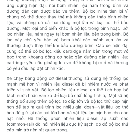
ứng dụng hiện đại, nơi bơm nhiên liệu nằm trong bình và
đường dẫn cần được bảo vệ thêm. Bộ lọc inline tiện lợi vì
chúng có thể được thay thế mà không cần tháo bình nhiên
liệu, và chúng có cả loại dùng một lần và loại có thể bảo
dưỡng. Một loại phổ biến khác là bộ lọc trong bình hoặc lưới
lọc nhiên liệu, nằm ngay tại bơm nhiên liệu bên trong bình. Bộ
lọc này chủ yếu bảo vệ bơm khỏi các mảnh vụn lớn và
thường được thay thế khi bảo dưỡng bơm. Các xe hiện đại
cũng có thể có bộ lọc kiểu cartridge nằm bên trong một vỏ
bọc trong khoang động cơ hoặc gần đường dẫn nhiên liệu;
cartridge yêu cầu gioăng kín vỏ để không bị rò rỉ và thường
có yêu cầu lắp đặt chính xác.
Xe chạy bằng động cơ diesel thường sử dụng hệ thống lọc
mạnh mẽ hơn vì nhiên liệu diesel dễ bị nhiễm nước và phát
triển vi sinh vật. Bộ lọc nhiên liệu diesel có thể tích hợp bộ
tách nước hoặc van xả để loại bỏ chất lỏng tích tụ. Một số hệ
thống bổ sung thêm bộ lọc sơ cấp lớn và bộ lọc thứ cấp mịn
hơn để tạo ra quá trình lọc nhiều giai đoạn—vật liệu lọc thô
hơn để giữ lại các hạt lớn hơn và vật liệu lọc mịn hơn cho các
hạt nhỏ. Hệ thống phun nhiên liệu diesel áp suất cao
(common-rail) đòi hỏi nhiên liệu cực kỳ sạch, do đó bộ lọc thứ
cấp mịn trở nên rất quan trọng.