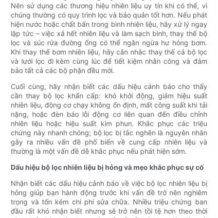
Nên sử dụng các thương hiệu nhiên liệu uy tín khi có thể, vì
chúng thường có quy trình lọc và bảo quản tốt hơn. Nếu phát
hiện nước hoặc chất bẩn trong bình nhiên liệu, hãy xử lý ngay
lập tức – việc xả hết nhiên liệu và làm sạch bình, thay thế bộ
lọc và súc rửa đường ống có thể ngăn ngừa hư hỏng bơm.
Khi thay thế bơm nhiên liệu, hãy cân nhắc thay thế cả bộ lọc
và lưới lọc đi kèm cùng lúc để tiết kiệm nhân công và đảm
bảo tất cả các bộ phận đều mới.
Cuối cùng, hãy nhận biết các dấu hiệu cảnh báo cho thấy
cần thay bộ lọc khẩn cấp: khó khởi động, giảm hiệu suất
nhiên liệu, động cơ chạy không ổn định, mất công suất khi tải
nặng, hoặc đèn báo lỗi động cơ liên quan đến điều chỉnh
nhiên liệu hoặc hiệu suất kim phun. Khắc phục các triệu
chứng này nhanh chóng; bộ lọc bị tắc nghẽn là nguyên nhân
gây ra nhiều vấn đề phổ biến về cung cấp nhiên liệu và
thường là một vấn đề dễ khắc phục nếu phát hiện sớm.
Dấu hiệu bộ lọc nhiên liệu bị hỏng và mẹo khắc phục sự cố
Nhận biết các dấu hiệu cảnh báo về việc bộ lọc nhiên liệu bị
hỏng giúp bạn hành động trước khi vấn đề trở nên nghiêm
trọng và tốn kém chi phí sửa chữa. Nhiều triệu chứng ban
đầu rất khó nhận biết nhưng sẽ trở nên tồi tệ hơn theo thời