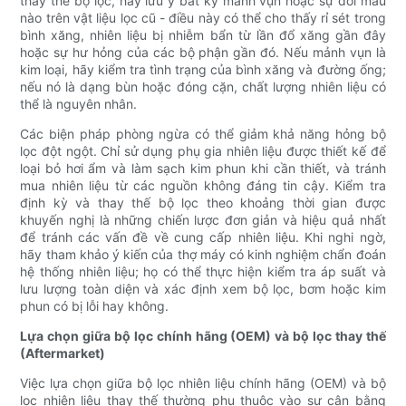
thay thế bộ lọc, hãy lưu ý bất kỳ mảnh vụn hoặc sự đổi màu
nào trên vật liệu lọc cũ - điều này có thể cho thấy rỉ sét trong
bình xăng, nhiên liệu bị nhiễm bẩn từ lần đổ xăng gần đây
hoặc sự hư hỏng của các bộ phận gần đó. Nếu mảnh vụn là
kim loại, hãy kiểm tra tình trạng của bình xăng và đường ống;
nếu nó là dạng bùn hoặc đóng cặn, chất lượng nhiên liệu có
thể là nguyên nhân.
Các biện pháp phòng ngừa có thể giảm khả năng hỏng bộ
lọc đột ngột. Chỉ sử dụng phụ gia nhiên liệu được thiết kế để
loại bỏ hơi ẩm và làm sạch kim phun khi cần thiết, và tránh
mua nhiên liệu từ các nguồn không đáng tin cậy. Kiểm tra
định kỳ và thay thế bộ lọc theo khoảng thời gian được
khuyến nghị là những chiến lược đơn giản và hiệu quả nhất
để tránh các vấn đề về cung cấp nhiên liệu. Khi nghi ngờ,
hãy tham khảo ý kiến ​​của thợ máy có kinh nghiệm chẩn đoán
hệ thống nhiên liệu; họ có thể thực hiện kiểm tra áp suất và
lưu lượng toàn diện và xác định xem bộ lọc, bơm hoặc kim
phun có bị lỗi hay không.
Lựa chọn giữa bộ lọc chính hãng (OEM) và bộ lọc thay thế
(Aftermarket)
Việc lựa chọn giữa bộ lọc nhiên liệu chính hãng (OEM) và bộ
lọc nhiên liệu thay thế thường phụ thuộc vào sự cân bằng