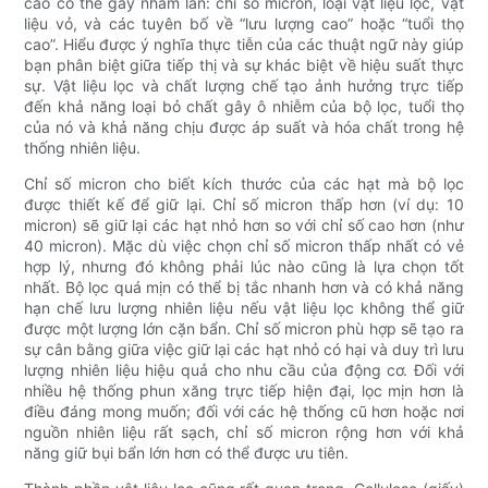
cáo có thể gây nhầm lẫn: chỉ số micron, loại vật liệu lọc, vật
liệu vỏ, và các tuyên bố về “lưu lượng cao” hoặc “tuổi thọ
cao”. Hiểu được ý nghĩa thực tiễn của các thuật ngữ này giúp
bạn phân biệt giữa tiếp thị và sự khác biệt về hiệu suất thực
sự. Vật liệu lọc và chất lượng chế tạo ảnh hưởng trực tiếp
đến khả năng loại bỏ chất gây ô nhiễm của bộ lọc, tuổi thọ
của nó và khả năng chịu được áp suất và hóa chất trong hệ
thống nhiên liệu.
Chỉ số micron cho biết kích thước của các hạt mà bộ lọc
được thiết kế để giữ lại. Chỉ số micron thấp hơn (ví dụ: 10
micron) sẽ giữ lại các hạt nhỏ hơn so với chỉ số cao hơn (như
40 micron). Mặc dù việc chọn chỉ số micron thấp nhất có vẻ
hợp lý, nhưng đó không phải lúc nào cũng là lựa chọn tốt
nhất. Bộ lọc quá mịn có thể bị tắc nhanh hơn và có khả năng
hạn chế lưu lượng nhiên liệu nếu vật liệu lọc không thể giữ
được một lượng lớn cặn bẩn. Chỉ số micron phù hợp sẽ tạo ra
sự cân bằng giữa việc giữ lại các hạt nhỏ có hại và duy trì lưu
lượng nhiên liệu hiệu quả cho nhu cầu của động cơ. Đối với
nhiều hệ thống phun xăng trực tiếp hiện đại, lọc mịn hơn là
điều đáng mong muốn; đối với các hệ thống cũ hơn hoặc nơi
nguồn nhiên liệu rất sạch, chỉ số micron rộng hơn với khả
năng giữ bụi bẩn lớn hơn có thể được ưu tiên.