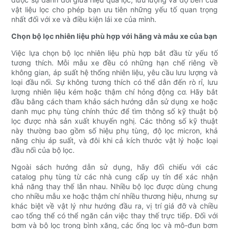
vật liệu lọc cho phép bạn ưu tiên những yếu tố quan trọng
nhất đối với xe và điều kiện lái xe của mình.
Chọn bộ lọc nhiên liệu phù hợp với hãng và mẫu xe của bạn
Việc lựa chọn bộ lọc nhiên liệu phù hợp bắt đầu từ yếu tố
tương thích. Mỗi mẫu xe đều có những hạn chế riêng về
không gian, áp suất hệ thống nhiên liệu, yêu cầu lưu lượng và
loại đầu nối. Sự không tương thích có thể dẫn đến rò rỉ, lưu
lượng nhiên liệu kém hoặc thậm chí hỏng động cơ. Hãy bắt
đầu bằng cách tham khảo sách hướng dẫn sử dụng xe hoặc
danh mục phụ tùng chính thức để tìm thông số kỹ thuật bộ
lọc được nhà sản xuất khuyến nghị. Các thông số kỹ thuật
này thường bao gồm số hiệu phụ tùng, độ lọc micron, khả
năng chịu áp suất, và đôi khi cả kích thước vật lý hoặc loại
đầu nối của bộ lọc.
Ngoài sách hướng dẫn sử dụng, hãy đối chiếu với các
catalog phụ tùng từ các nhà cung cấp uy tín để xác nhận
khả năng thay thế lẫn nhau. Nhiều bộ lọc được dùng chung
cho nhiều mẫu xe hoặc thậm chí nhiều thương hiệu, nhưng sự
khác biệt về vật lý như hướng đầu ra, vị trí giá đỡ và chiều
cao tổng thể có thể ngăn cản việc thay thế trực tiếp. Đối với
bơm và bộ lọc trong bình xăng, các ống lọc và mô-đun bơm