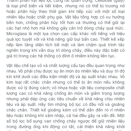
Thành phần vật liệu lọc cũng rất quan trọng. Cellulose (giấy)
là loại phổ biến và tiết kiệm, nhưng nó có thể bị trương nở
hoặc phân hủy theo thời gian khi tiếp xúc với một số loại
nhiên liệu hoặc chất phụ gia. Vật liệu tổng hợp có xu hướng
bền hơn, chống phân hủy tốt hơn và thường có thể giữ lại
các hạt nhỏ hơn mà không gây cản trở dòng chảy quá mức.
Microglass là một lựa chọn cao cấp khác nổi tiếng với hiệu
quả lọc tuyệt vời và khả năng giữ bụi bẩn cao. Thiết kế xếp
nếp làm tăng diện tích bề mặt và làm chậm quá trình tắc
nghẽn trong khi vẫn duy trì dòng chảy, điều này đặc biệt có
giá trị trong các hệ thống có đỉnh ô nhiễm không liên tục.
Vật liệu chế tạo vỏ và chất lượng cấu tạo đều quan trọng như
nhau. Vỏ phải chịu được sự ăn mòn do nhiên liệu và duy trì độ
kín khít dưới các điều kiện nhiệt độ và áp suất khác nhau. Vỏ
kim loại rất chắc chắn nhưng có thể bị ăn mòn nếu không
được xử lý đúng cách; vỏ nhựa hoặc vật liệu composite chất
lượng cao có khả năng chống ăn mòn và giảm trọng lượng
nhưng phải đáp ứng các tiêu chuẩn về khả năng chịu nhiên
liệu và áp suất. Hãy tìm những bộ lọc có đầu nối và gioăng
chắc chắn. Thiết kế gioăng kém có thể dẫn đến rò rỉ nhiên
liệu hoặc không khí xâm nhập, cả hai đều gây ra vấn đề. Một
số bộ lọc bổ sung van chống chảy ngược để giữ nhiên liệu
trong đường ống khi động cơ tắt, cải thiện khả năng khởi