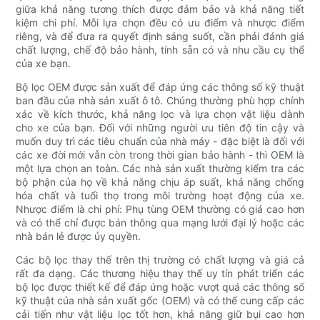
giữa khả năng tương thích được đảm bảo và khả năng tiết
kiệm chi phí. Mỗi lựa chọn đều có ưu điểm và nhược điểm
riêng, và để đưa ra quyết định sáng suốt, cần phải đánh giá
chất lượng, chế độ bảo hành, tính sẵn có và nhu cầu cụ thể
của xe bạn.
Bộ lọc OEM được sản xuất để đáp ứng các thông số kỹ thuật
ban đầu của nhà sản xuất ô tô. Chúng thường phù hợp chính
xác về kích thước, khả năng lọc và lựa chọn vật liệu dành
cho xe của bạn. Đối với những người ưu tiên độ tin cậy và
muốn duy trì các tiêu chuẩn của nhà máy - đặc biệt là đối với
các xe đời mới vẫn còn trong thời gian bảo hành - thì OEM là
một lựa chọn an toàn. Các nhà sản xuất thường kiểm tra các
bộ phận của họ về khả năng chịu áp suất, khả năng chống
hóa chất và tuổi thọ trong môi trường hoạt động của xe.
Nhược điểm là chi phí: Phụ tùng OEM thường có giá cao hơn
và có thể chỉ được bán thông qua mạng lưới đại lý hoặc các
nhà bán lẻ được ủy quyền.
Các bộ lọc thay thế trên thị trường có chất lượng và giá cả
rất đa dạng. Các thương hiệu thay thế uy tín phát triển các
bộ lọc được thiết kế để đáp ứng hoặc vượt quá các thông số
kỹ thuật của nhà sản xuất gốc (OEM) và có thể cung cấp các
cải tiến như vật liệu lọc tốt hơn, khả năng giữ bụi cao hơn