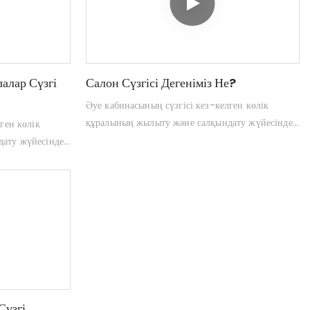
алар Сүзгі
Салон Сүзгісі Дегеніміз Не?
Әуе кабинасының сүзгісі кез-келген көлік
құралының жылыту және салқындату жүйесіндегі
ген көлік
маңызды компонент болып табылады. Бұл
ату жүйесіндегі
жолаушыларды ластаушы заттардан қорғауға
ады. Бұл
көмектеседі. Бұл сүзгі көбінесе қолғаптың
н қорғауға
артында орналасады және ауаны көлік
қолғаптың
құралының HVAC жүйесі арқылы жылжытады.
көлік
Егер сіздің көлігіңіздің жағымсыз иісі бар
ы жылжытады.
немесе ауа ағынының азаюын байқасаңыз,
з иісі бар
салонның сүзгісін жүйеге, ал өзіңізді таза
қасаңыз,
ауамен, өзіңізден, көбінесе инженерлік немесе
ізді таза
қағазға негізделген, көп өлшемді мақтадан
нерлік немесе
үзгі