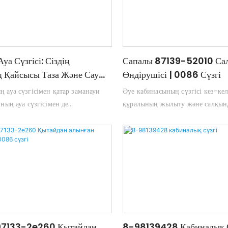
а Сүзгісі: Сіздің
Сапалы 87139-52010 Сал
ің Қайсысы Таза Және Сау
Өндірушісі | 0086 Сүзгі
 ауа сүзгісімен қатар заманауи
Әуе кабинасының сүзгісі кез-кел
нның ауа сүзгісімен де
құралының жылыту және салқынд
 Автомобиль әлемінің бұл ессіз
маңызды компонент болып табыл
ің көлігіңіздегі ауаның сапасын
жолаушыларды ластаушы заттарда
 және сіздің жолаушыларыңыз
көмектеседі. Бұл сүзгі көбінесе 
сау және сау және дені сау болса,
артында орналасады және ауаны 
згісі қандай? Бұл ауаны сүзгілеу
құралының HVAC жүйесі арқыл
ялық ауа сүзгісі ауа сапасын
Егер сіздің көлігіңіздің жағымсы
не жағымды және сау жүргізушілік
немесе ауа ағынының азаюын бай
амтамасыз етуге көмектеседі
салонның сүзгісін жүйеге, ал өзің
ауамен, өзіңізден, көбінесе инже
 97133-2e260 Қытайдан
8-98139428 Кабиналық С