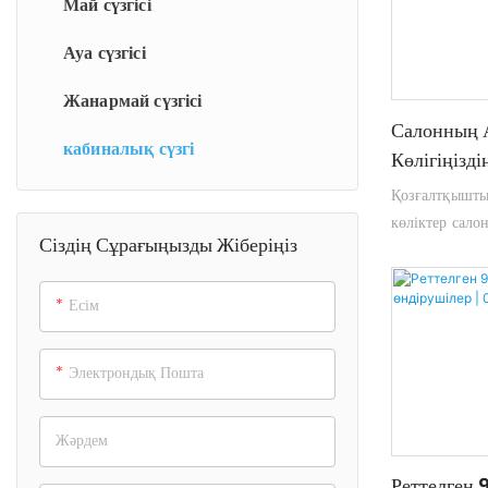
Май сүзгісі
Ауа сүзгісі
Жанармай сүзгісі
Салонның Ау
кабиналық сүзгі
Көлігіңізд
Шкаф
Қозғалтқыштың
көліктер сало
Сіздің Сұрағыңызды Жіберіңіз
жабдықталған.
кейіпкері сізд
сақтауда, сіз
Есім
қауіпсіз және 
сымның ауа сү
Электрондық Пошта
арқылы систре
жақсартуға жә
Жәрдем
тәжірибесін қ
Реттелген