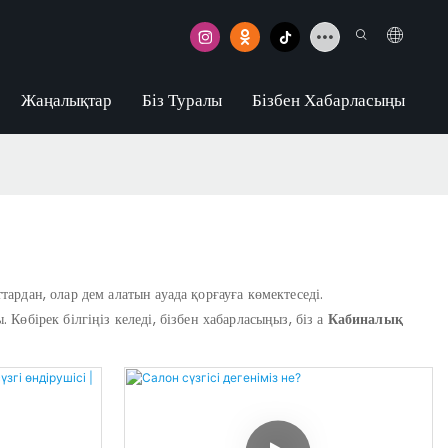
Жаңалықтар
Біз Туралы
Бізбен Хабарласыңы
рдан, олар дем алатын ауада қорғауға көмектеседі.
Көбірек білгіңіз келеді, бізбен хабарласыңыз, біз а
Кабиналық