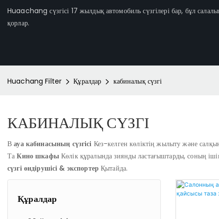
Huaachang сүзгісі 17 жылдық автомобиль сүзгілері бар, бұл салалы
қорлар.
Huachang Filter
Құралдар
кабиналық сүзгі
КАБИНАЛЫҚ СҮЗГІ
В
ауа кабинасының сүзгісі
Кез-келген көліктің жылыту және салқын
Та
Кино шкафы
Көлік құралында зиянды ластағыштарды, соның ішінд
сүзгі өндірушісі & экспортер
Қытайда.
Құралдар