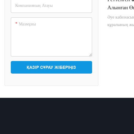
Компанияның Атауы
Алынған Өн
Әуе кабинасын
Мазмұны
құралының жы
маңызды комп
жолаушыларды
көмектеседі. Б
артында орнал
құралының HV
ҚАЗІР СҰРАУ ЖІБЕРІҢІЗ
Егер сіздің кө
немесе ауа ағ
салонның сүзгі
ауамен, өзіңі
қағазға негіз
жасалған кішк
Көліктің инте
сүзгіден бұрын
инфильтрация