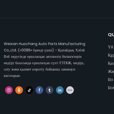
сүзгіден өтеді.
QU
Weixian Huachang Auto Parts Manufacturing
Үй
Co.,Ltd.
(«0086» бренді үшін) - Қытайдың Хэбэй
Құ
Вэй округінде орналасқан автокөлік бөлшектерін
өндіру базасында орналасқан сүзгі ҒЗТКЖ, өндіру,
Қы
сату және қызмет көрсету бойынша заманауи
Жа
кәсіпорын.
Біз
Бі