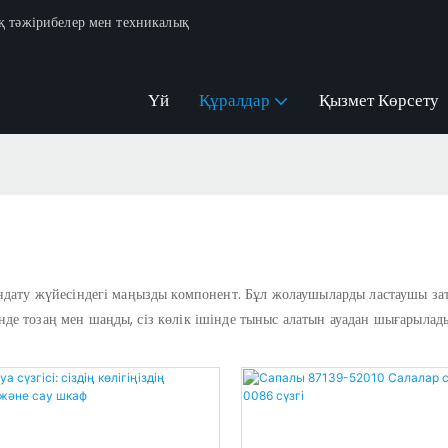
қ тәжірибелер мен техникалық
Үй
Құралдар
Қызмет Көрсету
дату жүйесіндегі маңызды компонент. Бұл жолаушыларды ластаушы затта
е тозаң мен шаңды, сіз көлік ішінде тыныс алатын ауадан шығарылады. 