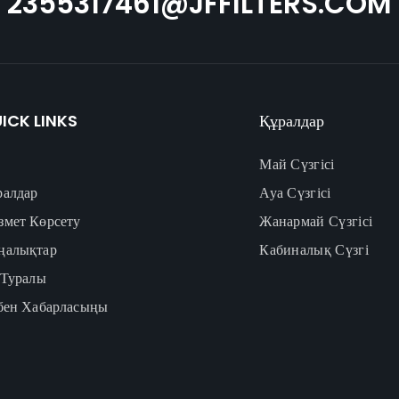
2355317461@JFFILTERS.COM
ICK LINKS
Құралдар
Май Сүзгісі
ралдар
Ауа Сүзгісі
змет Көрсету
Жанармай Сүзгісі
ңалықтар
Кабиналық Сүзгі
 Туралы
збен Хабарласыңы