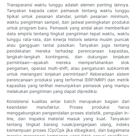
Transparansi waktu tunggu adalah elemen penting lainnya.
Tanyakan kepada calon pemasok tentang waktu tunggu
tipikal untuk pesanan standar, jumlah pesanan minimum,
waktu pengiriman sampel, dan jadwal peningkatan produksi
untuk program baru. Pemasok yang andal akan memberikan
data empiris tentang tingkat pengiriman tepat waktu, waktu
tunggu rata-rata, dan kinerja historis selama musim puncak
atau gangguan rantai pasokan. Tanyakan juga tentang
pendekatan mereka terhadap perencanaan kapasitas,
langkah-langkah kontingensi, dan dukungan lonjakan
permintaan—apakah mereka mempertahankan stok
pengaman, operasi multi-shift, atau pengaturan subkontrak
untuk menangani lonjakan permintaan? Keberadaan sistem
perencanaan produksi yang terformal (ERP/MRP) dan metrik
kapasitas yang terlihat menunjukkan pemasok yang mampu
melakukan pengiriman yang dapat diprediksi.
Konsistensi kualitas antar batch merupakan bagian dari
keandalan manufaktur. Proses produksi harus
menggabungkan pengendalian proses statistik, pengujian in-
line, dan inspeksi material masuk yang kuat. Tanyakan
tentang tingkat barang rusak/pengerjaan ulang, indeks
kemampuan proses (Cp/Cpk jika dibagikan), dan bagaimana
mereka menangani komponen yang tidak sesuai spesifikasi.