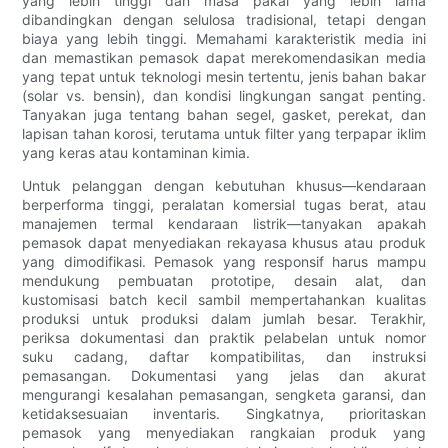
yang lebih tinggi dan masa pakai yang lebih lama
dibandingkan dengan selulosa tradisional, tetapi dengan
biaya yang lebih tinggi. Memahami karakteristik media ini
dan memastikan pemasok dapat merekomendasikan media
yang tepat untuk teknologi mesin tertentu, jenis bahan bakar
(solar vs. bensin), dan kondisi lingkungan sangat penting.
Tanyakan juga tentang bahan segel, gasket, perekat, dan
lapisan tahan korosi, terutama untuk filter yang terpapar iklim
yang keras atau kontaminan kimia.
Untuk pelanggan dengan kebutuhan khusus—kendaraan
berperforma tinggi, peralatan komersial tugas berat, atau
manajemen termal kendaraan listrik—tanyakan apakah
pemasok dapat menyediakan rekayasa khusus atau produk
yang dimodifikasi. Pemasok yang responsif harus mampu
mendukung pembuatan prototipe, desain alat, dan
kustomisasi batch kecil sambil mempertahankan kualitas
produksi untuk produksi dalam jumlah besar. Terakhir,
periksa dokumentasi dan praktik pelabelan untuk nomor
suku cadang, daftar kompatibilitas, dan instruksi
pemasangan. Dokumentasi yang jelas dan akurat
mengurangi kesalahan pemasangan, sengketa garansi, dan
ketidaksesuaian inventaris. Singkatnya, prioritaskan
pemasok yang menyediakan rangkaian produk yang