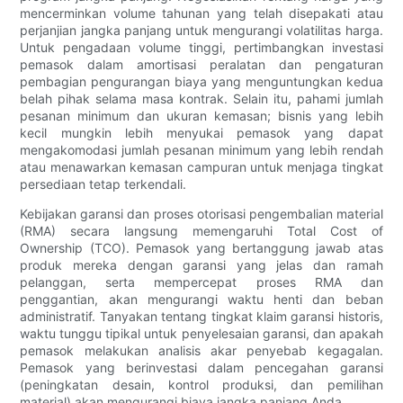
mencerminkan volume tahunan yang telah disepakati atau
perjanjian jangka panjang untuk mengurangi volatilitas harga.
Untuk pengadaan volume tinggi, pertimbangkan investasi
pemasok dalam amortisasi peralatan dan pengaturan
pembagian pengurangan biaya yang menguntungkan kedua
belah pihak selama masa kontrak. Selain itu, pahami jumlah
pesanan minimum dan ukuran kemasan; bisnis yang lebih
kecil mungkin lebih menyukai pemasok yang dapat
mengakomodasi jumlah pesanan minimum yang lebih rendah
atau menawarkan kemasan campuran untuk menjaga tingkat
persediaan tetap terkendali.
Kebijakan garansi dan proses otorisasi pengembalian material
(RMA) secara langsung memengaruhi Total Cost of
Ownership (TCO). Pemasok yang bertanggung jawab atas
produk mereka dengan garansi yang jelas dan ramah
pelanggan, serta mempercepat proses RMA dan
penggantian, akan mengurangi waktu henti dan beban
administratif. Tanyakan tentang tingkat klaim garansi historis,
waktu tunggu tipikal untuk penyelesaian garansi, dan apakah
pemasok melakukan analisis akar penyebab kegagalan.
Pemasok yang berinvestasi dalam pencegahan garansi
(peningkatan desain, kontrol produksi, dan pemilihan
material) akan mengurangi biaya jangka panjang Anda.