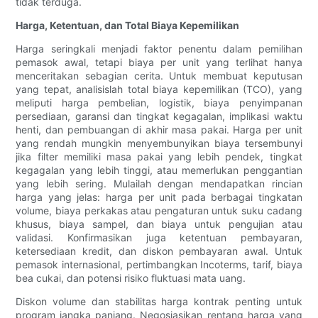
tidak terduga.
Harga, Ketentuan, dan Total Biaya Kepemilikan
Harga seringkali menjadi faktor penentu dalam pemilihan
pemasok awal, tetapi biaya per unit yang terlihat hanya
menceritakan sebagian cerita. Untuk membuat keputusan
yang tepat, analisislah total biaya kepemilikan (TCO), yang
meliputi harga pembelian, logistik, biaya penyimpanan
persediaan, garansi dan tingkat kegagalan, implikasi waktu
henti, dan pembuangan di akhir masa pakai. Harga per unit
yang rendah mungkin menyembunyikan biaya tersembunyi
jika filter memiliki masa pakai yang lebih pendek, tingkat
kegagalan yang lebih tinggi, atau memerlukan penggantian
yang lebih sering. Mulailah dengan mendapatkan rincian
harga yang jelas: harga per unit pada berbagai tingkatan
volume, biaya perkakas atau pengaturan untuk suku cadang
khusus, biaya sampel, dan biaya untuk pengujian atau
validasi. Konfirmasikan juga ketentuan pembayaran,
ketersediaan kredit, dan diskon pembayaran awal. Untuk
pemasok internasional, pertimbangkan Incoterms, tarif, biaya
bea cukai, dan potensi risiko fluktuasi mata uang.
Diskon volume dan stabilitas harga kontrak penting untuk
program jangka panjang. Negosiasikan rentang harga yang