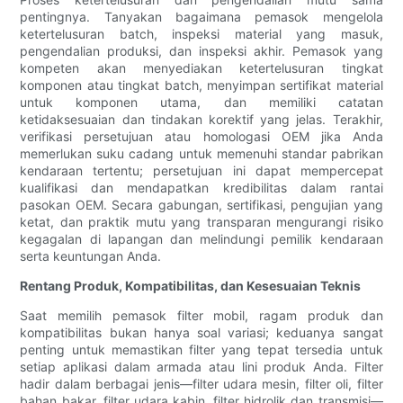
pentingnya. Tanyakan bagaimana pemasok mengelola
ketertelusuran batch, inspeksi material yang masuk,
pengendalian produksi, dan inspeksi akhir. Pemasok yang
kompeten akan menyediakan ketertelusuran tingkat
komponen atau tingkat batch, menyimpan sertifikat material
untuk komponen utama, dan memiliki catatan
ketidaksesuaian dan tindakan korektif yang jelas. Terakhir,
verifikasi persetujuan atau homologasi OEM jika Anda
memerlukan suku cadang untuk memenuhi standar pabrikan
kendaraan tertentu; persetujuan ini dapat mempercepat
kualifikasi dan mendapatkan kredibilitas dalam rantai
pasokan OEM. Secara gabungan, sertifikasi, pengujian yang
ketat, dan praktik mutu yang transparan mengurangi risiko
kegagalan di lapangan dan melindungi pemilik kendaraan
serta keuntungan Anda.
Rentang Produk, Kompatibilitas, dan Kesesuaian Teknis
Saat memilih pemasok filter mobil, ragam produk dan
kompatibilitas bukan hanya soal variasi; keduanya sangat
penting untuk memastikan filter yang tepat tersedia untuk
setiap aplikasi dalam armada atau lini produk Anda. Filter
hadir dalam berbagai jenis—filter udara mesin, filter oli, filter
bahan bakar, filter udara kabin, filter hidrolik dan transmisi—