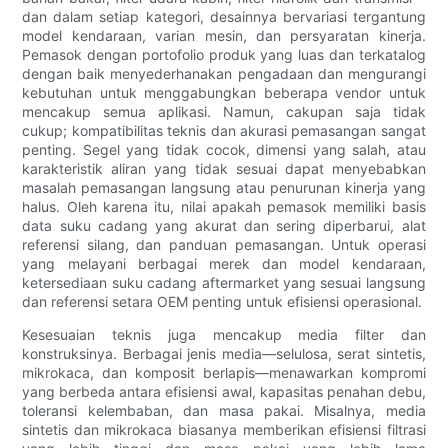
dan dalam setiap kategori, desainnya bervariasi tergantung
model kendaraan, varian mesin, dan persyaratan kinerja.
Pemasok dengan portofolio produk yang luas dan terkatalog
dengan baik menyederhanakan pengadaan dan mengurangi
kebutuhan untuk menggabungkan beberapa vendor untuk
mencakup semua aplikasi. Namun, cakupan saja tidak
cukup; kompatibilitas teknis dan akurasi pemasangan sangat
penting. Segel yang tidak cocok, dimensi yang salah, atau
karakteristik aliran yang tidak sesuai dapat menyebabkan
masalah pemasangan langsung atau penurunan kinerja yang
halus. Oleh karena itu, nilai apakah pemasok memiliki basis
data suku cadang yang akurat dan sering diperbarui, alat
referensi silang, dan panduan pemasangan. Untuk operasi
yang melayani berbagai merek dan model kendaraan,
ketersediaan suku cadang aftermarket yang sesuai langsung
dan referensi setara OEM penting untuk efisiensi operasional.
Kesesuaian teknis juga mencakup media filter dan
konstruksinya. Berbagai jenis media—selulosa, serat sintetis,
mikrokaca, dan komposit berlapis—menawarkan kompromi
yang berbeda antara efisiensi awal, kapasitas penahan debu,
toleransi kelembaban, dan masa pakai. Misalnya, media
sintetis dan mikrokaca biasanya memberikan efisiensi filtrasi