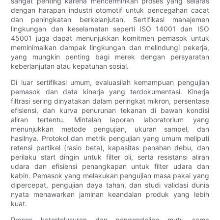
sangat penting karena mencerminkan proses yang selaras
dengan harapan industri otomotif untuk pencegahan cacat
dan peningkatan berkelanjutan. Sertifikasi manajemen
lingkungan dan keselamatan seperti ISO 14001 dan ISO
45001 juga dapat menunjukkan komitmen pemasok untuk
meminimalkan dampak lingkungan dan melindungi pekerja,
yang mungkin penting bagi merek dengan persyaratan
keberlanjutan atau kepatuhan sosial.
Di luar sertifikasi umum, evaluasilah kemampuan pengujian
pemasok dan data kinerja yang terdokumentasi. Kinerja
filtrasi sering dinyatakan dalam peringkat mikron, persentase
efisiensi, dan kurva penurunan tekanan di bawah kondisi
aliran tertentu. Mintalah laporan laboratorium yang
menunjukkan metode pengujian, ukuran sampel, dan
hasilnya. Protokol dan metrik pengujian yang umum meliputi
retensi partikel (rasio beta), kapasitas penahan debu, dan
perilaku start dingin untuk filter oli, serta resistansi aliran
udara dan efisiensi penangkapan untuk filter udara dan
kabin. Pemasok yang melakukan pengujian masa pakai yang
dipercepat, pengujian daya tahan, dan studi validasi dunia
nyata menawarkan jaminan keandalan produk yang lebih
kuat.
Proses ketertelusuran dan pengendalian mutu sama