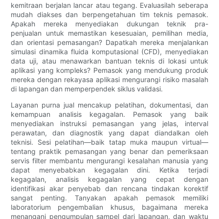
kemitraan berjalan lancar atau tegang. Evaluasilah seberapa
mudah diakses dan berpengetahuan tim teknis pemasok.
Apakah mereka menyediakan dukungan teknik pra-
penjualan untuk memastikan kesesuaian, pemilihan media,
dan orientasi pemasangan? Dapatkah mereka menjalankan
simulasi dinamika fluida komputasional (CFD), menyediakan
data uji, atau menawarkan bantuan teknis di lokasi untuk
aplikasi yang kompleks? Pemasok yang mendukung produk
mereka dengan rekayasa aplikasi mengurangi risiko masalah
di lapangan dan memperpendek siklus validasi.
Layanan purna jual mencakup pelatihan, dokumentasi, dan
kemampuan analisis kegagalan. Pemasok yang baik
menyediakan instruksi pemasangan yang jelas, interval
perawatan, dan diagnostik yang dapat diandalkan oleh
teknisi. Sesi pelatihan—baik tatap muka maupun virtual—
tentang praktik pemasangan yang benar dan pemeriksaan
servis filter membantu mengurangi kesalahan manusia yang
dapat menyebabkan kegagalan dini. Ketika terjadi
kegagalan, analisis kegagalan yang cepat dengan
identifikasi akar penyebab dan rencana tindakan korektif
sangat penting. Tanyakan apakah pemasok memiliki
laboratorium pengembalian khusus, bagaimana mereka
menangani pengumpulan sampel dari lapangan, dan waktu