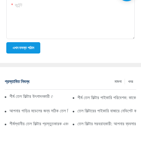
কন্টেন্ট
এখন তদন্ত পাঠান
প্রস্তাবিত নিবন্ধ
মামলা
খবর
শীর্ষ তেল ফিল্টার উৎপাদনকারী কোম্পানি: একটি বিস্তৃত সারসংক্ষেপ
শীর্ষ তেল ফিল্টার পাইকারি পরিবেশক: কাকে ব
আপনার গাড়ির মডেলের জন্য সঠিক তেল ফিল্টার নির্বাচন করা: মূল বিবেচ্য বিষয়গুলি
তেল ফিল্টারের পাইকারি বাজারে নেভিগেট কর
শীর্ষস্থানীয় তেল ফিল্টার প্রস্তুতকারক এবং তাদের উদ্ভাবনের উপর স্পটলাইট
তেল ফিল্টার সরবরাহকারী: আপনার ব্যবসার জন্