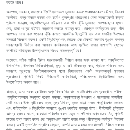
করতে পারে।
অবশেষে, সরবরাহ ব্যবস্থার স্থিতিস্থাপকতা মূল্যায়ন করুন: গুদামজাতকরণ কৌশল, বিতরণ
অংশীদার, শুল্ক বিষয়ক দক্ষতা এবং দুর্যোগ পুনরুদ্ধার পরিকল্পনা। যেসব সরবরাহকারী উন্নত
পূর্বাভাস সরঞ্জাম, সহযোগিতামূলক পরিকল্পনা এবং যৌথ ঝুঁকি মূল্যায়নে অংশগ্রহণের সুযোগ
দেয়, তারা পণ্যের ঘাটতির সম্ভাবনা কমাতে সাহায্য করে। বৈশ্বিক কার্যক্রমের জন্য, দীর্ঘ
অপেক্ষার সময় এবং শুল্কের ঝুঁকি কমাতে আঞ্চলিক ইনভেন্টরি হাব এবং স্থানীয় উৎপাদন
সক্ষমতা বিবেচনা করুন। একটি স্থিতিস্থাপক, নৈতিক এবং টেকসই সরবরাহ শৃঙ্খল সম্পন্ন
সরবরাহকারী নির্বাচন করা আপনার কার্যক্রমকে আজ সুরক্ষিত রাখার পাশাপাশি বৃহত্তর
কর্পোরেট দায়িত্বের উদ্দেশ্যগুলোর সাথেও সামঞ্জস্যপূর্ণ হয়।
সংক্ষেপে, সঠিক গাড়ির ফিল্টার সরবরাহকারী নির্বাচন করার জন্য গুণগত মান, প্রযুক্তিগত
উপযোগিতা, উৎপাদন নির্ভরযোগ্যতা, মূল্য ও মোট জীবনচক্র ব্যয়, গ্রাহক পরিষেবা এবং
সরবরাহ শৃঙ্খলের স্থিতিস্থাপকতার মতো বিষয়গুলোর একটি ভারসাম্যপূর্ণ মূল্যায়ন
প্রয়োজন। প্রতিটি দিকই দীর্ঘমেয়াদী কার্যকারিতা, পরিচালনগত স্থিতিশীলতা এবং
উপযোগিতায় অবদান রাখে।
বাস্তবে, এমন সরবরাহকারীদের অগ্রাধিকার দিন যারা যাচাইযোগ্য মান ব্যবস্থা ও পরীক্ষা,
প্রযুক্তিগতভাবে উপযুক্ত পণ্যের সম্ভার, অনুমানযোগ্য উৎপাদন ও সরবরাহের সময়সীমা,
মোট খরচের উপর দৃষ্টি রেখে স্বচ্ছ মূল্য নির্ধারণ, দ্রুত সাড়া দেওয়া প্রযুক্তিগত সহায়তা
এবং দায়িত্বশীল ও স্থিতিশীল সরবরাহ শৃঙ্খল পদ্ধতির সমন্বয় ঘটায়। দীর্ঘমেয়াদী চুক্তিতে
আবদ্ধ হওয়ার আগে, কারখানা পরিদর্শন করুন, নমুনা ও পরীক্ষার তথ্য চেয়ে নিন, পূর্ববর্তী
কাজের তথ্য যাচাই করুন এবং অনুমানগুলো যাচাই করার জন্য পরীক্ষামূলক কার্যক্রম বিবেচনা
করুন। একটি সুসংগঠিত পদ্ধতির মাধ্যমে, আপনি এমন একজন সরবরাহকারী নির্বাচন করবেন