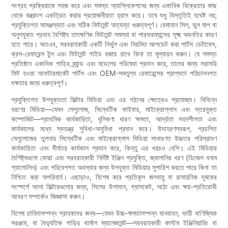
সংগ্রহ প্রক্রিয়াকে সহজ করে এবং সমস্ত অ্যাপ্লিকেশনের জন্য একাধিক বিক্রেতার কাছ
থেকে যন্ত্রাংশ একত্রিত করার প্রয়োজনীয়তা হ্রাস করে। তবে শুধু বিস্তৃতিই যথেষ্ট নয়;
প্রযুক্তিগত সামঞ্জস্যতা এবং সঠিক ফিটমেন্ট অত্যন্ত গুরুত্বপূর্ণ। বেমানান সিল, ভুল মাপ বা
অনুপযুক্ত প্রবাহ বৈশিষ্ট্য তাৎক্ষণিক ফিটমেন্ট সমস্যা বা পারফরম্যান্সের সূক্ষ্ম অবনতির কারণ
হতে পারে। অতএব, সরবরাহকারী একটি নির্ভুল এবং নিয়মিত আপডেট করা পার্টস ডেটাবেস,
ক্রস-রেফারেন্স টুল এবং ফিটমেন্ট গাইড বজায় রাখে কিনা তা মূল্যায়ন করুন। যে সমস্ত
প্রতিষ্ঠান একাধিক গাড়ির ব্র্যান্ড এবং মডেলের পরিষেবা প্রদান করে, তাদের জন্য সরাসরি
ফিট হওয়া আফটারমার্কেট পার্টস এবং OEM-সমতুল্য রেফারেন্সের প্রাপ্যতা পরিচালনগত
দক্ষতার জন্য গুরুত্বপূর্ণ।
প্রযুক্তিগত উপযুক্ততা ফিল্টার মিডিয়া এবং এর গঠনের ক্ষেত্রেও প্রযোজ্য। বিভিন্ন
ধরণের মিডিয়া—যেমন সেলুলোজ, সিন্থেটিক ফাইবার, মাইক্রোগ্লাস এবং স্তরযুক্ত
কম্পোজিট—প্রাথমিক কার্যকারিতা, ধূলিকণা ধারণ ক্ষমতা, আর্দ্রতা সহনশীলতা এবং
কার্যকালের মধ্যে স্বতন্ত্র সুবিধা-অসুবিধা প্রদান করে। উদাহরণস্বরূপ, প্রচলিত
সেলুলোজের তুলনায় সিন্থেটিক এবং মাইক্রোগ্লাস মিডিয়া সাধারণত উচ্চতর পরিস্রাবণ
কার্যকারিতা এবং দীর্ঘতর কার্যকাল প্রদান করে, কিন্তু এর খরচও বেশি। এই মিডিয়ার
বৈশিষ্ট্যগুলো বোঝা এবং সরবরাহকারী নির্দিষ্ট ইঞ্জিন প্রযুক্তি, জ্বালানির ধরণ (ডিজেল বনাম
গ্যাসোলিন) এবং পরিবেশগত অবস্থার জন্য উপযুক্ত মিডিয়ার সুপারিশ করতে পারে কিনা তা
নিশ্চিত করা অপরিহার্য। এছাড়াও, বিশেষ করে প্রতিকূল জলবায়ু বা রাসায়নিক দূষকের
সংস্পর্শে আসা ফিল্টারগুলোর জন্য, সিলের উপাদান, গ্যাসকেট, আঠা এবং ক্ষয়-প্রতিরোধী
আবরণ সম্পর্কেও জিজ্ঞাসা করুন।
বিশেষ চাহিদাসম্পন্ন গ্রাহকদের জন্য—যেমন উচ্চ-ক্ষমতাসম্পন্ন যানবাহন, ভারী বাণিজ্যিক
সরঞ্জাম, বা বৈদ্যুতিক গাড়ির থার্মাল ম্যানেজমেন্ট—সরবরাহকারী কাস্টম ইঞ্জিনিয়ারিং বা