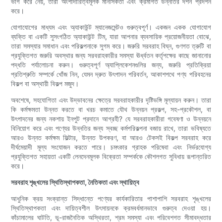
ভাগ করে নেয়, তারা অংশীদারিত্বমূলক মানসিকতা এবং ক্রমাগত উন্নতির দর্শন প্রদর্শন
করে।
যোগাযোগের মাধ্যম এবং অ্যাকাউন্ট ম্যানেজমেন্টও গুরুত্বপূর্ণ। একজন একক যোগাযোগ
ব্যক্তি বা একটি সুসংগঠিত অ্যাকাউন্ট টিম, যারা আপনার ব্যবসায়িক প্রয়োজনীয়তা বোঝে,
তারা সমস্যার সমাধান এবং পরিকল্পনাকে সুগম করে। জরুরি সরবরাহ বিঘ্ন, গুণগত ত্রুটি বা
প্রযুক্তিগত জরুরি অবস্থার জন্য সরবরাহকারীর সমস্যা ঊর্ধ্বতন কর্তৃপক্ষের কাছে জানানোর
পদ্ধতি পর্যালোচনা করুন। গুরুত্বপূর্ণ অ্যাপ্লিকেশনগুলির জন্য, জরুরি প্রতিক্রিয়া
প্রতিশ্রুতি সম্পর্কে খোঁজ নিন, যেমন দ্রুত উৎপাদন পরিবর্তন, আকাশপথে পণ্য পরিবহনের
বিকল্প বা অস্থায়ী বিকল্প মজুদ।
অবশেষে, সহযোগিতা এবং উদ্ভাবনের ক্ষেত্রে সরবরাহকারীর দৃষ্টিভঙ্গি মূল্যায়ন করুন। তারা
কি কর্মক্ষমতা উন্নত করতে বা খরচ কমাতে যৌথ উন্নয়ন প্রকল্প, সহ-প্রকৌশল, বা
উৎপাদনের জন্য নকশায় ইনপুট প্রদানে আগ্রহী? যে সরবরাহকারীরা গবেষণা ও উন্নয়নে
বিনিয়োগ করে এবং পণ্যের উন্নতির জন্য স্বচ্ছ কর্মপরিকল্পনা বজায় রাখে, তারা ভবিষ্যতে
আরও উন্নত কর্মক্ষম ফিল্টার, উন্নত উপকরণ, বা আরও টেকসই বিকল্প সরবরাহ করে
দীর্ঘমেয়াদী মূল্য সংযোজন করতে পারে। চমৎকার গ্রাহক পরিষেবা এবং নির্ভরযোগ্য
প্রযুক্তিগত সহায়তা একটি লেনদেনমূলক বিক্রেতা সম্পর্ককে কৌশলগত সুবিধায় রূপান্তরিত
করে।
সরবরাহ শৃঙ্খলের স্থিতিস্থাপকতা, নৈতিকতা এবং স্থায়িত্ব
আধুনিক ক্রয় সংক্রান্ত সিদ্ধান্তে পণ্যের কার্যকারিতার পাশাপাশি সরবরাহ শৃঙ্খলের
স্থিতিস্থাপকতা এবং দায়িত্বশীল উৎসায়নকে ক্রমবর্ধমানভাবে গুরুত্ব দেওয়া হয়।
কাঁচামালের ঘাটতি, ভূ-রাজনৈতিক অস্থিরতা, শ্রম সমস্যা এবং পরিবেশগত সীমাবদ্ধতার