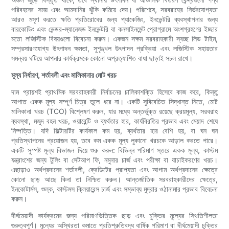
পরিবহনের সময় এবং আমদানির ঝুঁকি কমিয়ে দেয়। পরিশেষে, সরবরাহের নির্ভরযোগ্যতা
আরও মসৃণ করতে ক্ষতি প্রতিরোধের জন্য প্যাকেজিং, ইনভেন্টরি ব্যবস্থাপনার জন্য
বারকোডিং এবং ভেন্ডর-ম্যানেজড ইনভেন্টরি বা কনসাইনমেন্ট প্রোগ্রামে অংশগ্রহণের ইচ্ছার
মতো লজিস্টিক বিষয়গুলো বিবেচনা করুন। একজন সক্ষম সরবরাহকারী স্বচ্ছ লিড টাইম,
সম্প্রসারণযোগ্য উৎপাদন ক্ষমতা, সুশৃঙ্খল উৎপাদন প্রক্রিয়া এবং লজিস্টিক সহায়তার
সমন্বয় ঘটিয়ে আপনার কার্যক্রমকে কোনো অপ্রত্যাশিত বাধা ছাড়াই সচল রাখে।
মূল্য নির্ধারণ, শর্তাবলী এবং মালিকানার মোট খরচ
দাম প্রায়শই প্রাথমিক সরবরাহকারী নির্বাচনের চালিকাশক্তি হিসেবে কাজ করে, কিন্তু
আপাত একক মূল্য সম্পূর্ণ চিত্র তুলে ধরে না। একটি সুবিবেচিত সিদ্ধান্ত নিতে, মোট
মালিকানা খরচ (TCO) বিশ্লেষণ করুন, যার মধ্যে অন্তর্ভুক্ত রয়েছে ক্রয়মূল্য, সরবরাহ
ব্যবস্থা, মজুদ বহন খরচ, ওয়ারেন্টি ও ব্যর্থতার হার, কার্যবিরতির প্রভাব এবং মেয়াদ শেষে
নিষ্পত্তি। যদি ফিল্টারটির কার্যকাল কম হয়, ব্যর্থতার হার বেশি হয়, বা ঘন ঘন
প্রতিস্থাপনের প্রয়োজন হয়, তবে কম একক মূল্য লুকানো খরচকে আড়াল করতে পারে।
একটি সুস্পষ্ট মূল্য বিভাজন দিয়ে শুরু করুন: বিভিন্ন পরিমাণ স্তরে একক মূল্য, কাস্টম
যন্ত্রাংশের জন্য টুলিং বা সেটআপ ফি, নমুনার চার্জ এবং পরীক্ষা বা যাচাইকরণের খরচ।
এছাড়াও অর্থপ্রদানের শর্তাবলী, ক্রেডিটের প্রাপ্যতা এবং আগাম অর্থপ্রদানের ক্ষেত্রে
কোনো ছাড় আছে কিনা তা নিশ্চিত করুন। আন্তর্জাতিক সরবরাহকারীদের ক্ষেত্রে,
ইনকোটার্মস, শুল্ক, কাস্টমস ক্লিয়ারেন্স চার্জ এবং সম্ভাব্য মুদ্রার ওঠানামার প্রভাব বিবেচনা
করুন।
দীর্ঘমেয়াদী কার্যক্রমের জন্য পরিমাণভিত্তিক ছাড় এবং চুক্তির মূল্যের স্থিতিশীলতা
গুরুত্বপূর্ণ। মূল্যের অস্থিরতা কমাতে প্রতিশ্রুতিবদ্ধ বার্ষিক পরিমাণ বা দীর্ঘমেয়াদী চুক্তির