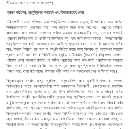
জীবনচক্র খরচের সাথে সামঞ্জস্যপূর্ণ।
গ্রাহক পরিষেবা, প্রযুক্তিগত সহায়তা এবং বিক্রয়োত্তর সেবা
শক্তিশালী গ্রাহক পরিষেবা এবং প্রযুক্তিগত সহায়তা অমূল্য, বিশেষ করে যখন গাড়ির
নির্ভরযোগ্যতাকে প্রভাবিত করে এমন যন্ত্রাংশ নিয়ে কাজ করা হয়। যন্ত্রাংশ নির্বাচন,
বাস্তবায়ন এবং সমস্যা সমাধানের পর্যায়ে একজন সরবরাহকারীর সাড়া দেওয়ার ক্ষমতাই
প্রায়শই নির্ধারণ করে যে একটি অংশীদারিত্ব মসৃণ হবে নাকি টানাপোড়েনের। সরবরাহকারীর
প্রযুক্তিগত দল কতটা সহজলভ্য এবং জ্ঞানী তা মূল্যায়ন করুন। তারা কি যন্ত্রাংশের সঠিক
মাপ, মাধ্যম নির্বাচন এবং স্থাপন পদ্ধতি নিশ্চিত করার জন্য বিক্রয়-পূর্ব প্রকৌশল সহায়তা
প্রদান করে? তারা কি কম্পিউটেশনাল ফ্লুইড ডাইনামিক্স (সিএফডি) সিমুলেশন চালাতে,
পরীক্ষার ডেটা সরবরাহ করতে, বা জটিল প্রয়োগের জন্য অন-সাইট প্রযুক্তিগত সহায়তা
দিতে পারে? যে সরবরাহকারীরা তাদের পণ্যের জন্য অ্যাপ্লিকেশন ইঞ্জিনিয়ারিং সহায়তা
প্রদান করে, তারা মাঠপর্যায়ের সমস্যার ঝুঁকি কমায় এবং যাচাইকরণ চক্র সংক্ষিপ্ত করে।
বিক্রয়োত্তর সেবার মধ্যে প্রশিক্ষণ, ডকুমেন্টেশন এবং ত্রুটি-বিশ্লেষণের সক্ষমতা
অন্তর্ভুক্ত। ভালো সরবরাহকারীরা স্পষ্ট ইনস্টলেশন নির্দেশাবলী, রক্ষণাবেক্ষণের সময়সীমা
এবং ডায়াগনস্টিকস প্রদান করে, যার উপর টেকনিশিয়ানরা নির্ভর করতে পারে। সঠিক
ইনস্টলেশন পদ্ধতি এবং ফিল্টার সার্ভিস চেকের উপর প্রশিক্ষণ সেশন—তা সরাসরি হোক বা
ভার্চুয়ালি—মানুষের ভুল কমাতে সাহায্য করে, যা অকাল ব্যর্থতার কারণ হতে পারে। যখন
ব্যর্থতা ঘটে, তখন মূল কারণ শনাক্তকরণ এবং প্রতিকারমূলক কর্মপরিকল্পনাসহ দ্রুত ব্যর্থতা
বিশ্লেষণ অপরিহার্য। সরবরাহকারীর নিজস্ব রিটার্নস ল্যাব আছে কিনা, তারা মাঠ পর্যায় থেকে
নমুনা সংগ্রহ কীভাবে করে এবং মূল কারণের প্রতিবেদন পেতে সাধারণত কত সময় লাগে, তা
জিজ্ঞাসা করুন। যে সরবরাহকারীরা স্বতঃস্ফূর্তভাবে অর্জিত শিক্ষা এবং উন্নতির পদক্ষেপগুলো