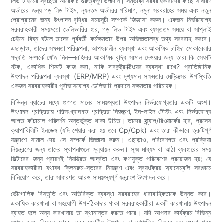
লিড টাইমের স্বচ্ছতা আরেকটি গুরুত্বপূর্ণ উপাদান। সম্ভাব্য সরবরাহকারীদের কাছে সাধারণ
অর্ডারের জন্য গড় লিড টাইম, ন্যূনতম অর্ডারের পরিমাণ, নমুনা সরবরাহের সময় এবং নতুন
প্রোগ্রামের জন্য উৎপাদন বৃদ্ধির সময়সূচী সম্পর্কে জিজ্ঞাসা করুন। একজন নির্ভরযোগ্য
সরবরাহকারী সময়মতো ডেলিভারির হার, গড় লিড টাইম এবং ব্যস্ততম সময়ে বা সাপ্লাই
চেইনে বিঘ্ন ঘটলে তাদের পূর্ববর্তী কর্মক্ষমতার উপর অভিজ্ঞতালব্ধ তথ্য সরবরাহ করবে।
এছাড়াও, তাদের সক্ষমতা পরিকল্পনা, আপৎকালীন ব্যবস্থা এবং আকস্মিক চাহিদা মোকাবেলার
পদ্ধতি সম্পর্কে খোঁজ নিন—চাহিদার আকস্মিক বৃদ্ধি সামাল দেওয়ার জন্য তারা কি সেফটি
স্টক, একাধিক শিফটে কাজ করা, নাকি সাবকন্ট্রাক্টিংয়ের ব্যবস্থা রাখে? প্রাতিষ্ঠানিক
উৎপাদন পরিকল্পনা ব্যবস্থা (ERP/MRP) এবং দৃশ্যমান সক্ষমতার মেট্রিক্সের উপস্থিতি
একজন সরবরাহকারীর পূর্বাভাসযোগ্য ডেলিভারি প্রদানে সক্ষমতার পরিচায়ক।
বিভিন্ন ব্যাচের মধ্যে গুণগত মানের সামঞ্জস্যতা উৎপাদন নির্ভরযোগ্যতার একটি অংশ।
উৎপাদন প্রক্রিয়ায় পরিসংখ্যানগত প্রক্রিয়া নিয়ন্ত্রণ, ইন-লাইন টেস্টিং এবং নির্ভরযোগ্য
আগত কাঁচামাল পরিদর্শন অন্তর্ভুক্ত থাকা উচিত। তাদের স্ক্র্যাপ/রিওয়ার্কের হার, প্রসেস
ক্যাপাবিলিটি ইনডেক্স (যদি শেয়ার করা হয় তবে Cp/Cpk) এবং তারা কীভাবে ত্রুটিপূর্ণ
যন্ত্রাংশ সামাল দেয়, সে সম্পর্কে জিজ্ঞাসা করুন। এছাড়াও, পরিবেশগত এবং প্রক্রিয়া
নিয়ন্ত্রণের জন্য তাদের স্থাপনাগুলো মূল্যায়ন করুন। সূক্ষ্ম মাধ্যম বা আঠা ব্যবহারের সময়
ফিল্টারের জন্য প্রায়শই নিয়ন্ত্রিত আর্দ্রতা এবং কণাযুক্ত পরিবেশের প্রয়োজন হয়; যে
সরবরাহকারীরা যথাযথ ক্লিনরুম-স্তরের নিয়ন্ত্রণ এবং স্বয়ংক্রিয় অ্যাসেম্বলি সরঞ্জামে
বিনিয়োগ করে, তারা সাধারণত আরও সামঞ্জস্যপূর্ণ যন্ত্রাংশ উৎপাদন করে।
ভৌগোলিক বিস্তৃতি এবং অতিরিক্ত ব্যবস্থা সরবরাহের ধারাবাহিকতাকে উন্নত করে।
একাধিক কারখানা বা সহযোগী উপ-ঠিকাদার থাকা সরবরাহকারীরা একটি কারখানায় উৎপাদন
ব্যাহত হলে অন্য কারখানায় তা স্থানান্তর করতে পারে। যদি আপনার কার্যক্রম বিভিন্ন
অঞ্চল জুড়ে বিস্তৃত থাকে, তবে স্থানীয় উৎপাদন বা আঞ্চলিক বিতরণ কেন্দ্রগুলো পণ্য