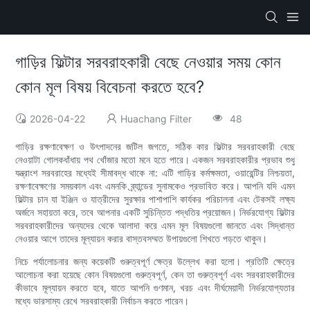
গাড়ির ফিল্টার সরবরাহকারী বেছে নেওয়ার সময় কোন
কোন মূল বিষয় বিবেচনা করতে হবে?
2026-04-22
Huachang Filter
48
গাড়ির রক্ষণাবেক্ষণ ও উৎপাদনের জটিল জগতে, সঠিক কার ফিল্টার সরবরাহকারী বেছে
নেওয়াটা গোলকধাঁধায় পথ খোঁজার মতো মনে হতে পারে। একজন সরবরাহকারীর প্রভাব শুধু
যন্ত্রাংশ সরবরাহের মধ্যেই সীমাবদ্ধ থাকে না: এটি গাড়ির কর্মক্ষমতা, ওয়ারেন্টির নিশ্চয়তা,
রক্ষণাবেক্ষণের সময়কাল এবং এমনকি ব্র্যান্ডের সুনামকেও প্রভাবিত করে। আপনি যদি এমন
ফিল্টার চান যা ইঞ্জিন ও যাত্রীদের সুরক্ষার পাশাপাশি কার্যকর পরিচালনা এবং টেকসই লক্ষ্য
অর্জনে সহায়তা করে, তবে আপনার একটি সুচিন্তিত পদ্ধতির প্রয়োজন। নির্ভরযোগ্য ফিল্টার
সরবরাহকারীদের অন্যদের থেকে আলাদা করে এমন মূল বিষয়গুলো জানতে এবং সিদ্ধান্ত
নেওয়ার আগে তাদের মূল্যায়ন করার বাস্তবসম্মত উপায়গুলো শিখতে পড়তে থাকুন।
নিচে পর্যালোচনার জন্য কয়েকটি গুরুত্বপূর্ণ ক্ষেত্র উল্লেখ করা হলো। প্রতিটি ক্ষেত্রে
আলোচনা করা হয়েছে কোন বিষয়গুলো গুরুত্বপূর্ণ, কেন তা গুরুত্বপূর্ণ এবং সরবরাহকারীদের
কীভাবে মূল্যায়ন করতে হবে, যাতে আপনি গুণমান, খরচ এবং দীর্ঘমেয়াদী নির্ভরযোগ্যতার
মধ্যে ভারসাম্য রেখে সরবরাহকারী নির্বাচন করতে পারেন।