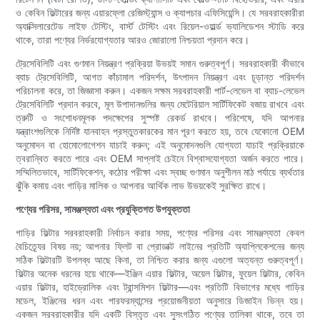
ও কেবিন ফিল্টারের জন্য এয়ারফ্লো রেজিস্ট্যান্স ও ক্যাপচার এফিসিয়েন্সি। যে সরবরাহকারীরা
অ্যাক্সিলারেটেড লাইফ টেস্টিং, বার্স্ট টেস্টিং এবং রিয়েল-ওয়ার্ল্ড ভ্যালিডেশন স্টাডি করে
থাকে, তারা পণ্যের নির্ভরযোগ্যতার আরও জোরালো নিশ্চয়তা প্রদান করে।
ট্রেসেবিলিটি এবং গুণমান নিয়ন্ত্রণ প্রক্রিয়া উভয়ই সমান গুরুত্বপূর্ণ। সরবরাহকারী কীভাবে
ব্যাচ ট্রেসেবিলিটি, আগত কাঁচামাল পরিদর্শন, উৎপাদন নিয়ন্ত্রণ এবং চূড়ান্ত পরিদর্শন
পরিচালনা করে, তা জিজ্ঞাসা করুন। একজন সক্ষম সরবরাহকারী পার্ট-লেভেল বা ব্যাচ-লেভেল
ট্রেসেবিলিটি প্রদান করবে, মূল উপাদানগুলির জন্য মেটেরিয়াল সার্টিফিকেট বজায় রাখবে এবং
ত্রুটি ও সংশোধনমূলক পদক্ষেপের সুস্পষ্ট রেকর্ড রাখবে। পরিশেষে, যদি আপনার
যন্ত্রাংশগুলিকে নির্দিষ্ট যানবাহন প্রস্তুতকারকের মান পূরণ করতে হয়, তবে যেকোনো OEM
অনুমোদন বা হোমোলোগেশন যাচাই করুন; এই অনুমোদনগুলি যোগ্যতা যাচাই প্রক্রিয়াকে
ত্বরান্বিত করতে পারে এবং OEM সাপ্লাই চেইনে বিশ্বাসযোগ্যতা অর্জন করতে পারে।
সম্মিলিতভাবে, সার্টিফিকেশন, কঠোর পরীক্ষা এবং স্বচ্ছ গুণমান অনুশীলন মাঠ পর্যায়ে ব্যর্থতার
ঝুঁকি কমায় এবং গাড়ির মালিক ও আপনার আর্থিক লাভ উভয়কেই সুরক্ষিত রাখে।
পণ্যের পরিসর, সামঞ্জস্যতা এবং প্রযুক্তিগত উপযুক্ততা
গাড়ির ফিল্টার সরবরাহকারী নির্বাচন করার সময়, পণ্যের পরিসর এবং সামঞ্জস্যতা কেবল
বৈচিত্র্যের বিষয় নয়; আপনার ফ্লিট বা প্রোডাক্ট লাইনের প্রতিটি অ্যাপ্লিকেশনের জন্য
সঠিক ফিল্টারটি উপলব্ধ আছে কিনা, তা নিশ্চিত করার জন্য এগুলো অত্যন্ত গুরুত্বপূর্ণ।
ফিল্টার অনেক ধরনের হয়ে থাকে—ইঞ্জিন এয়ার ফিল্টার, অয়েল ফিল্টার, ফুয়েল ফিল্টার, কেবিন
এয়ার ফিল্টার, হাইড্রোলিক এবং ট্রান্সমিশন ফিল্টার—এবং প্রতিটি বিভাগের মধ্যে গাড়ির
মডেল, ইঞ্জিনের ধরন এবং পারফরম্যান্সের প্রয়োজনীয়তা অনুসারে ডিজাইন ভিন্ন হয়।
একজন সরবরাহকারীর যদি একটি বিস্তৃত এবং সুসংগঠিত পণ্যের তালিকা থাকে, তবে তা