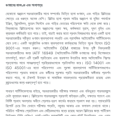
গুণমানের মানদণ্ড এবং শংসাপত্র
যেকোনো যন্ত্রাংশ সরবরাহকারীর সাথে সম্পর্কের ভিত্তি হলো গুণমান, এবং গাড়ির ফিল্টারের
ক্ষেত্রে এর গুরুত্ব অনেক বেশি। ফিল্টার হলো প্রথম সারির যন্ত্রাংশ যা দূষিত পদার্থকে
ইঞ্জিন, ট্রান্সমিশন, ফুয়েল সিস্টেম এবং গাড়ির ভেতরের পরিবেশকে ক্ষতি থেকে রক্ষা করে।
নিম্নমানের ফিল্টারেশনের ফলে যন্ত্রাংশের দ্রুত ক্ষয়, কর্মক্ষমতা হ্রাস, দূষণ বৃদ্ধি এবং
ব্যয়বহুল কর্মবিরতি হতে পারে। তাই, যাচাই করার মতো প্রথম বিষয়গুলোর মধ্যে একটি হলো
সরবরাহকারীর স্বীকৃত গুণমান ব্যবস্থাপনা পদ্ধতি এবং প্রাসঙ্গিক অটোমোটিভ সার্টিফিকেশন
মেনে চলা। একটি আনুষ্ঠানিক গুণমান ব্যবস্থাপনা কার্যক্রমের ভিত্তি সূচক হিসেবে ISO
9001-এর সন্ধান করুন। অটোমোটিভ OEM বাজারের উপর দৃষ্টি নিবদ্ধকারী
সরবরাহকারীদের জন্য IATF 16949 (অটোমোটিভ-নির্দিষ্ট গুণমানের মান) বিশেষভাবে
তাৎপর্যপূর্ণ, কারণ এটি ত্রুটি প্রতিরোধ এবং ক্রমাগত উন্নতির জন্য অটোমোটিভ শিল্পের
প্রত্যাশার সাথে সামঞ্জস্যপূর্ণ প্রক্রিয়াগুলোকে প্রতিফলিত করে। ISO 14001 এবং
ISO 45001-এর মতো পরিবেশগত এবং সুরক্ষা ব্যবস্থাপনা সার্টিফিকেশনগুলোও
পরিবেশগত প্রভাব কমানো এবং কর্মীদের সুরক্ষার প্রতি সরবরাহকারীর অঙ্গীকার প্রদর্শন
করতে পারে, যা টেকসই উন্নয়ন বা সামাজিক দায়বদ্ধতার প্রয়োজনীয়তা রয়েছে এমন
ব্র্যান্ডগুলোর জন্য গুরুত্বপূর্ণ হতে পারে।
সাধারণ সার্টিফিকেশনের বাইরে, সরবরাহকারীর পরীক্ষার সক্ষমতা এবং নথিভুক্ত পারফরম্যান্স
ডেটা মূল্যায়ন করুন। ফিল্টারেশন পারফরম্যান্স প্রায়শই মাইক্রন রেটিং, দক্ষতার শতাংশ এবং
নির্দিষ্ট প্রবাহ অবস্থার অধীনে প্রেসার-ড্রপ কার্ভের মাধ্যমে প্রকাশ করা হয়। ল্যাবরেটরি
রিপোর্ট চেয়ে নিন যেখানে পরীক্ষার পদ্ধতি, নমুনার আকার এবং ফলাফল দেখানো থাকে।
পরিচিত পরীক্ষার প্রোটোকল এবং মেট্রিকগুলোর মধ্যে রয়েছে অয়েল ফিল্টারের জন্য পার্টিকেল
রিটেনশন (বিটা রেশিও), ডাস্ট-হোল্ডিং ক্যাপাসিটি এবং কোল্ড-স্টার্ট বিহেভিয়ার, এবং এয়ার