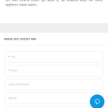
যিনি কেবল তাৎক্ষণিক চাহিদাই পূরণ করবেন না, বরং ভবিষ্যতের উন্নতি এবং টেকসই
প্রবৃদ্ধিতেও সহায়তা করবেন।
আমাদের সাথে যোগাযোগ করুন
নাম
ইমেল
ফোন/হোয়াটসঅ্যাপ
MOQ