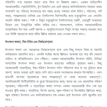
পরিবর্তিত পণ্য সরবরাহ করতে পারে কিনা তা জিজ্ঞাসা করুন। একজন দায়িত্বশীল
সরবরাহকারীর প্রোটোটাইপিং, টুল ডিজাইন এবং ছোট ব্যাচের কাস্টমাইজেশনে সহায়তা করার
পাশাপাশি বড় পরিসরে উৎপাদনের মান বজায় রাখার সক্ষমতা থাকা উচিত। পরিশেষে, পার্ট
নম্বর, সামঞ্জস্যতার তালিকা এবং ইনস্টলেশন নির্দেশাবলীর জন্য ডকুমেন্টেশন এবং লেবেলিং
পদ্ধতি পরীক্ষা করুন। স্পষ্ট ও নির্ভুল ডকুমেন্টেশন ইনস্টলেশনের ত্রুটি, ওয়ারেন্টি সংক্রান্ত
বিরোধ এবং ইনভেন্টরির অমিল কমিয়ে দেয়। সারসংক্ষেপে, সেইসব সরবরাহকারীদের
অগ্রাধিকার দিন যারা একটি ব্যাপক ও প্রযুক্তিগতভাবে নির্ভুল পণ্যের সম্ভার সরবরাহ করে
এবং উদ্দিষ্ট প্রয়োগের জন্য সঠিক ফিল্টার কাঠামো বেছে নেওয়ার দক্ষতা রাখে।
উৎপাদন ক্ষমতা, লিড টাইম এবং নির্ভরযোগ্যতা
উৎপাদন ক্ষমতা এবং সরবরাহের নির্ভরযোগ্যতা হলো এমন কিছু বাস্তব বিষয় যা সরাসরি
কার্যক্রমকে প্রভাবিত করে। এমনকি সর্বোচ্চ মানের ফিল্টারও অকেজো হয়ে পড়ে যদি সেগুলো
দেরিতে বা অনিয়মিতভাবে এসে পৌঁছায়। একজন সরবরাহকারীর উৎপাদন পরিধি, দৈনিক/
সাপ্তাহিক উৎপাদন ক্ষমতা এবং উৎপাদন বাড়ানোর নমনীয়তা মূল্যায়ন করুন। কিছু
সরবরাহকারী স্বয়ংক্রিয়, উচ্চ-পরিমাণ উৎপাদন লাইন পরিচালনা করে যা বড় চুক্তির জন্য
আদর্শ, আবার অন্যরা ছোট ব্যাচে বেশি হাতে-কলমে সংযোজনের মাধ্যমে বিশেষায়িত। কোন
মডেলটি আপনার প্রয়োজনের সাথে সামঞ্জস্যপূর্ণ তা বোঝা অত্যন্ত গুরুত্বপূর্ণ।
আফটারমার্কেট ডিস্ট্রিবিউটর বা খুচরা বিক্রেতাদের জন্য, যাদের বড় এবং ধারাবাহিক পরিমাণ
প্রয়োজন, শক্তিশালী ও স্বয়ংক্রিয় ক্ষমতা সম্পন্ন একজন সরবরাহকারী স্টক শেষ হয়ে
যাওয়ার ঝুঁকি কমায়। অন্যদিকে, বিশেষ ধরনের, স্বল্প-পরিমাণ বা বিশেষায়িত ফিল্টারের জন্য,
স্বল্প পরিমাণে উৎপাদন এবং কাস্টমাইজেশনে দক্ষ একজন ছোট উৎপাদক বেশি পছন্দনীয় হতে
পারে।