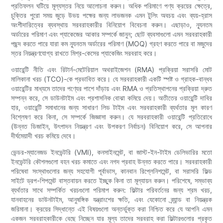
প্রতিফলন ঘটিয়ে মূল্যস্তর নিয়ে আলোচনা করুন। অধিক পরিমাণে পণ্য ক্রয়ের ক্ষেত্রে,
চুক্তির পুরো সময় জুড়ে উভয় পক্ষের জন্য লাভজনক এমন টুলিং অবচয় এবং ব্যয়-হ্রাস
অংশীদারিত্বের ব্যবস্থায় সরবরাহকারীর বিনিয়োগ বিবেচনা করুন। এছাড়াও, ন্যূনতম
অর্ডারের পরিমাণ এবং প্যাকেজের আকার সম্পর্কে জানুন; ছোট ব্যবসাগুলো এমন সরবরাহকারী
পছন্দ করতে পারে যারা কম ন্যূনতম অর্ডারের পরিমাণ (MOQ) গ্রহণ করতে পারে বা মজুদের
স্তর নিয়ন্ত্রণযোগ্য রাখতে মিশ্র-কেসের প্যাকেজিং সরবরাহ করে।
ওয়ারেন্টি নীতি এবং রিটার্ন-মেটেরিয়াল অথরাইজেশন (RMA) প্রক্রিয়া সরাসরি মোট
মালিকানা খরচ (TCO)-কে প্রভাবিত করে। যে সরবরাহকারী একটি স্পষ্ট ও গ্রাহক-বান্ধব
ওয়ারেন্টির মাধ্যমে তাদের পণ্যের পাশে দাঁড়ায় এবং RMA ও প্রতিস্থাপনের প্রক্রিয়া দ্রুত
সম্পন্ন করে, সে ডাউনটাইম এবং প্রশাসনিক বোঝা কমিয়ে দেয়। অতীতের ওয়ারেন্টি দাবির
হার, ওয়ারেন্টি সমাধানের জন্য সাধারণ লিড টাইম এবং সরবরাহকারী ব্যর্থতার মূল কারণ
বিশ্লেষণ করে কিনা, সে সম্পর্কে জিজ্ঞাসা করুন। যে সরবরাহকারী ওয়ারেন্টি প্রতিরোধে
(উন্নত ডিজাইন, উৎপাদন নিয়ন্ত্রণ এবং উপকরণ নির্বাচন) বিনিয়োগ করে, সে আপনার
দীর্ঘমেয়াদী খরচ কমিয়ে দেবে।
ভেন্ডর-ম্যানেজড ইনভেন্টরি (VMI), কনসাইনমেন্ট, বা জাস্ট-ইন-টাইম ডেলিভারির মতো
ইনভেন্টরি কৌশলগুলো বহন খরচ কমাতে এবং নগদ প্রবাহ উন্নত করতে পারে। সরবরাহকারী
পরিষেবা সংস্থাগুলোর জন্য সহযোগী পূর্বাভাস, কানবান রিপ্লেনিশমেন্ট, বা সরাসরি ফিল্ড
সাইটে ড্রপ-শিপমেন্ট বাস্তবায়ন করতে ইচ্ছুক কিনা তা মূল্যায়ন করুন। পরিশেষে, সম্ভাব্য
ব্যর্থতার সাথে সম্পর্কিত খরচগুলো পরিমাপ করুন: ফিল্টার পরিবর্তনের জন্য শ্রম খরচ,
যানবাহনের ডাউনটাইম, আনুষঙ্গিক যন্ত্রাংশের ক্ষতি, এবং যেকোনো ব্র্যান্ড বা নিয়ন্ত্রক
জরিমানা। ক্রয়ের সিদ্ধান্তে এই বিষয়গুলো অন্তর্ভুক্ত করা নিশ্চিত করে যে আপনি এমন
একজন সরবরাহকারীকে বেছে নিচ্ছেন যার মূল্য তাদের সরবরাহ করা ফিল্টারগুলোর প্রকৃত