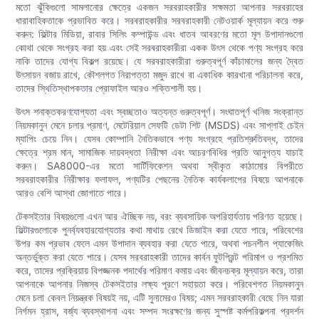
মতো ঝুঁকিগুলো সামলানোর ক্ষেত্রে একজন সরবরাহকারীর সক্ষমতা আপনার সরবরাহের
ধারাবাহিকতাকে প্রভাবিত করে। সরবরাহকারীর সরবরাহকারী নেটওয়ার্ক মূল্যায়ন করে শুরু
করুন: ফিল্টার মিডিয়া, রাবার সিলিং কম্পাউন্ড এবং ধাতব আবরণের মতো মূল উপাদানগুলো
কোথা থেকে সংগ্রহ করা হয় এবং সেই সরবরাহকারীরা একক উৎস থেকে পণ্য সংগ্রহ করে
নাকি তাদের যোগ্য বিকল্প রয়েছে। যে সরবরাহকারীরা গুরুত্বপূর্ণ কাঁচামালের জন্য দ্বৈত
উৎসায়ন বজায় রাখে, কৌশলগত নিরাপত্তা মজুদ রাখে বা একাধিক কারখানা পরিচালনা করে,
তাদের স্থিতিস্থাপকতার প্রোফাইল আরও শক্তিশালী হয়।
উৎস শনাক্তকরণযোগ্যতা এবং স্বচ্ছতাও অত্যন্ত গুরুত্বপূর্ণ। সংঘাতপূর্ণ খনিজ সংক্রান্ত
নিয়মকানুন মেনে চলার প্রমাণ, মেটেরিয়াল সেফটি ডেটা শিট (MSDS) এবং সাপ্লাই চেইন
ম্যাপিং চেয়ে নিন। যেসব কোম্পানি নৈতিকভাবে পণ্য সংগ্রহে প্রতিশ্রুতিবদ্ধ, তাদের
ক্ষেত্রে শ্রম মান, সামাজিক দায়বদ্ধতা নিরীক্ষা এবং আচরণবিধির প্রতি আনুগত্য যাচাই
করুন। SA8000-এর মতো সার্টিফিকেশন অথবা স্বীকৃত কাঠামোর বিপরীতে
সরবরাহকারীর নিরীক্ষার ফলাফল, পণ্যটির পেছনের নৈতিক কার্যকলাপের বিষয়ে আপনাকে
আরও বেশি আস্থা জোগাতে পারে।
টেকসইতার বিষয়গুলো এখন আর ঐচ্ছিক নয়, বরং ব্যবসায়িক অপরিহার্যতায় পরিণত হয়েছে।
ফিল্টারগুলোকে পুনর্ব্যবহারযোগ্যতার কথা মাথায় রেখে ডিজাইন করা যেতে পারে, পরিবেশের
উপর কম প্রভাব ফেলে এমন উপাদান ব্যবহার করা যেতে পারে, অথবা পচনশীল প্যাকেজিং
অন্তর্ভুক্ত করা যেতে পারে। যেসব সরবরাহকারী তাদের কার্বন ফুটপ্রিন্ট পরিমাপ ও প্রশমিত
করে, তাদের প্রক্রিয়ায় বিপজ্জনক পদার্থের পরিমাণ কমায় এবং জীবনচক্র মূল্যায়ন করে, তারা
আপনাকে আপনার নিজস্ব টেকসইতার লক্ষ্য পূরণে সহায়তা করে। পরিবেশগত নিয়মকানুন
মেনে চলা কেবল নিয়ন্ত্রক বিষয়ই নয়, এটি সুনামেরও বিষয়; এমন সরবরাহকারী বেছে নিন যারা
নির্গমন হ্রাস, বর্জ্য ব্যবস্থাপনা এবং সম্পদ সংরক্ষণের জন্য সুস্পষ্ট কর্মপরিকল্পনা প্রদর্শন