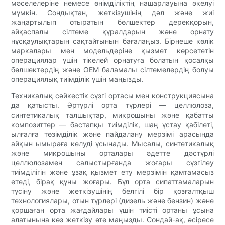
мәселелеріне немесе өнімділіктің нашарлауына әкелуі
мүмкін. Сондықтан, жеткізушінің дәл және жиі
жаңартылып отыратын бөлшектер дерекқорын,
айқаспалы сілтеме құралдарын және орнату
нұсқаулықтарын сақтайтынын бағалаңыз. Бірнеше көлік
маркалары мен модельдеріне қызмет көрсететін
операциялар үшін тікелей орнатуға болатын қосалқы
бөлшектердің және OEM баламалы сілтемелердің болуы
операциялық тиімділік үшін маңызды.
Техникалық сәйкестік сүзгі ортасы мен конструкциясына
да қатысты. Әртүрлі орта түрлері — целлюлоза,
синтетикалық талшықтар, микрошыны және қабатты
композиттер — бастапқы тиімділік, шаң ұстау қабілеті,
ылғалға төзімділік және пайдалану мерзімі арасында
айқын ымыраға келуді ұсынады. Мысалы, синтетикалық
және микрошыны орталары әдетте дәстүрлі
целлюлозамен салыстырғанда жоғары сүзгілеу
тиімділігін және ұзақ қызмет ету мерзімін қамтамасыз
етеді, бірақ құны жоғары. Бұл орта сипаттамаларын
түсіну және жеткізушінің белгілі бір қозғалтқыш
технологиялары, отын түрлері (дизель және бензин) және
қоршаған орта жағдайлары үшін тиісті ортаны ұсына
алатынына көз жеткізу өте маңызды. Сондай-ақ, әсіресе