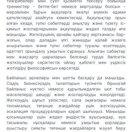
тәжірибелері мен сүзгі қызметін тексеру бойынша
тренингтер - бетпе-бет немесе виртуалды болсын -
мерзімінен бұрын ақауларға әкелуі мүмкін адами
қателіктерді азайтуға көмектеседі. Ақаулықтар орын
алған кезде, түпкі себептерді анықтау және түзету іс-
қимыл жоспарларымен ақауларды жедел талдау өте
маңызды. Жеткізушінің арнайы қайтару зертханасы бар-
жоғын, олар даладан үлгі жинауды қалай жүзеге
асыратынын және түпкі себептер туралы есептердің
әдеттегі орындалу уақытын сұраңыз. Алынған сабақтар
мен жақсарту шараларын белсенді түрде бөлісетін
жеткізушілер серіктестік ойлау қабілеті мен үздіксіз
жетілдіру философиясын көрсетеді.
Байланыс арналары мен шотты басқару да маңызды.
Сіздің бизнесіңіздің талаптарын түсінетін бірыңғай
байланыс нүктесі немесе құрылымдалған шот тобы
мәселелерді шешуді және жоспарлауды жеңілдетеді.
Жеткізудің шұғыл үзілістері, сапа оқиғалары немесе
техникалық төтенше жағдайлар үшін жеткізушінің
эскалация процедураларын қарап шығыңыз. Маңызды
қосымшалар үшін жедел өндірістік ауысымдар, әуе
тасымалы нұсқалары немесе уақытша қорларды
ауыстыру сияқты төтенше жағдайларға жауап беру