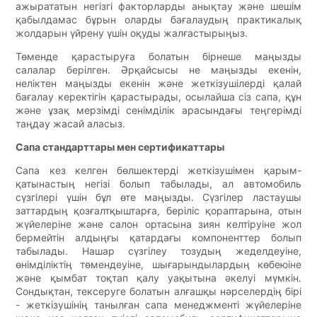
ажырататын негізгі факторларды анықтау және шешім
қабылдамас бұрын оларды бағалаудың практикалық
жолдарын үйрену үшін оқуды жалғастырыңыз.
Төменде қарастыруға болатын бірнеше маңызды
салалар берілген. Әрқайсысы не маңызды екенін,
неліктен маңызды екенін және жеткізушілерді қалай
бағалау керектігін қарастырады, осылайша сіз сапа, құн
және ұзақ мерзімді сенімділік арасындағы теңгерімді
таңдау жасай аласыз.
Сапа стандарттары мен сертификаттары
Сапа кез келген бөлшектерді жеткізушімен қарым-
қатынастың негізі болып табылады, ал автомобиль
сүзгілері үшін бұл өте маңызды. Сүзгілер ластаушы
заттардың қозғалтқыштарға, беріліс қораптарына, отын
жүйелеріне және салон ортасына зиян келтіруіне жол
бермейтін алдыңғы қатардағы компоненттер болып
табылады. Нашар сүзгілеу тозудың жеделдеуіне,
өнімділіктің төмендеуіне, шығарындылардың көбеюіне
және қымбат тоқтап қалу уақытына әкелуі мүмкін.
Сондықтан, тексеруге болатын алғашқы нәрселердің бірі
- жеткізушінің танылған сапа менеджменті жүйелеріне