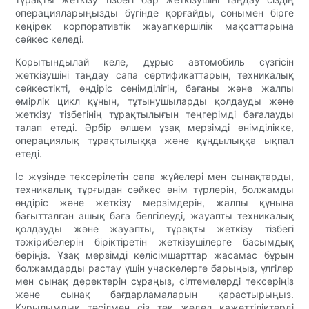
операцияларыңызды бүгінде қорғайды, сонымен бірге
кеңірек корпоративтік жауапкершілік мақсаттарына
сәйкес келеді.
Қорытындылай келе, дұрыс автомобиль сүзгісін
жеткізушіні таңдау сапа сертификаттарын, техникалық
сәйкестікті, өндіріс сенімділігін, бағаны және жалпы
өмірлік цикл құнын, тұтынушыларды қолдауды және
жеткізу тізбегінің тұрақтылығын теңгерімді бағалауды
талап етеді. Әрбір өлшем ұзақ мерзімді өнімділікке,
операциялық тұрақтылыққа және құндылыққа ықпал
етеді.
Іс жүзінде тексерілетін сапа жүйелері мен сынақтарды,
техникалық тұрғыдан сәйкес өнім түрлерін, болжамды
өндіріс және жеткізу мерзімдерін, жалпы құнына
бағытталған ашық баға белгілеуді, жауапты техникалық
қолдауды және жауапты, тұрақты жеткізу тізбегі
тәжірибелерін біріктіретін жеткізушілерге басымдық
беріңіз. Ұзақ мерзімді келісімшарттар жасамас бұрын
болжамдарды растау үшін учаскелерге барыңыз, үлгілер
мен сынақ деректерін сұраңыз, сілтемелерді тексеріңіз
және сынақ бағдарламаларын қарастырыңыз.
Құрылымдық тәсілмен сіз тек жедел қажеттіліктерді