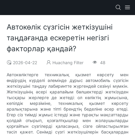
Автокөлік сүзгісін жеткізушіні
таңдағанда ескеретін негізгі
факторлар қандай?
2026-04-22
Huachang Filter
48
Автокөліктерге техникалық қызмет көрсету мен
өндірудің күрделі әлемінде дұрыс автомобиль сүзгісін
жеткізушіні таңдау лабиринтте жүргендей сезінуі мүмкін.
Жеткізушінің әсері қарапайым бөлшектерді жеткізуден
тысқары жерлерге де жетеді: ол көліктің жұмысына,
кепілдік мерзіміне, техникалық қызмет көрсету
аралықтарына және тіпті брендтің беделіне әсер етеді.
Егер сіз тиімді жұмыс істеуді және тұрақты мақсаттарды
қолдай отырып, қозғалтқыштар мен жолаушыларды
қорғайтын сүзгілерді қаласаңыз, сізге ойластырылған
тәсіл қажет. Сенімді сүзгі жеткізушілерін басқалардан