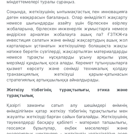
міндеттемелері туралы сұраңыз.
Соңында, жеткізушінің ынтымақтастық пен инновацияға
деген көзқарасын бағалаңыз. Олар өнімділікті жақсарту
немесе шығындарды азайту үшін бірлескен әзірлеу
жобаларына, бірлескен инженерлік жұмыстарға немесе
өндіріске арналған жобалауға ашық па? ҒЗТКЖ-ға
инвестиция салатын және өнімді жақсартудың ашық жол
карталарын ұстанатын жеткізушілер болашақта жақсы
нәтиже беретін сүзгілерді, жақсартылған материалдарды
немесе тұрақты нұсқаларды ұсыну арқылы ұзақ
мерзімді құндылық қоса алады. Керемет тұтынушыларға
қызмет көрсету және сенімді техникалық қолдау
транзакциялық жеткізуші қарым-қатынасын
стратегиялық артықшылыққа айналдырады.
Жеткізу тізбегінің тұрақтылығы, этика және
тұрақтылық
Қазіргі заманғы сатып алу шешімдері өнімнің
өнімділігімен қатар жеткізу тізбегінің тұрақтылығы мен
жауапты жеткізуді барған сайын бағалайды. Жеткізушінің
тәуекелдерді басқару қабілеті - материал тапшылығы,
геосаяси бұзылулар, еңбек мәселелері және
экологиялық шектеулер - жеткізудің үздіксіздігіне әсер