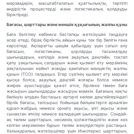
мерзімдерін, масштабталатын қуаттылықты, тәртіпті
өндірістік процестерді және логистикалық қолдауды
біріктіреді.
Бағасы, шарттары және меншік құқығының жалпы құны
Баға белгілеу көбінесе бастапқы жеткізушіні таңдауға
әсер етеді, бірақ бірліктің айқын құны тек бір бөлігін ғана
көрсетеді. Ақпаратты шешім қабылдау үшін сатып алу
бағасын, логистиканы, қорларды тасымалдау
шығындарын, кепілдік және ақаулық деңгейін, тоқтап
қалу уақытының салдарын және қызмет ету мерзімінің
аяқталуынан кейінгі жоюды қамтитын меншіктің жалпы
құнын (TCO) талдаңыз. Егер сүзгінің қызмет ету мерзімі
қысқа болса, ақаулық деңгейі жоғары болса немесе
жиірек ауыстыруды қажет етсе, бірлікке төмен баға
жасырын шығындарды жасыруы мүмкін. Бағаның нақты
бөлінуін алудан бастаңыз: әртүрлі көлем деңгейлеріндегі
бірлік бағасы, тапсырыс бойынша бөлшектерге арналған
құрал-жабдық немесе орнату ақысы, үлгі ақысы және
сынақтан өткізу немесе валидация шығындары. Сондай-
ақ төлем шарттарын, несиенің қолжетімділігін және кез
келген мерзімінен бұрын төлем жеңілдіктерін растаңыз.
Халықаралық жеткізушілер үшін Инкотермс шарттарын,