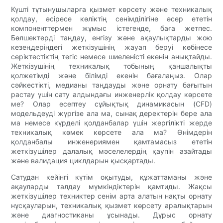
Күшті тұтынушыларға қызмет көрсету және техникалық
қолдау, әсіресе көліктің сенімділігіне әсер ететін
компоненттермен жұмыс істегенде, баға жетпес.
Бөлшектерді таңдау, енгізу және ақаулықтарды жою
кезеңдеріндегі жеткізушінің жауап беруі көбінесе
серіктестіктің тегіс немесе шиеленісті екенін анықтайды.
Жеткізушінің техникалық тобының қаншалықты
қолжетімді және білімді екенін бағалаңыз. Олар
сәйкестікті, медианы таңдауды және орнату бағытын
растау үшін сату алдындағы инженерлік қолдау көрсете
ме? Олар есептеу сұйықтық динамикасын (CFD)
модельдеуді жүргізе ала ма, сынақ деректерін бере ала
ма немесе күрделі қолданбалар үшін жергілікті жерде
техникалық көмек көрсете ала ма? Өнімдерін
қолданбалы инженериямен қамтамасыз ететін
жеткізушілер далалық мәселелердің қаупін азайтады
және валидация циклдарын қысқартады.
Сатудан кейінгі күтім оқытуды, құжаттаманы және
ақауларды талдау мүмкіндіктерін қамтиды. Жақсы
жеткізушілер техниктер сенім арта алатын нақты орнату
нұсқауларын, техникалық қызмет көрсету аралықтарын
және диагностиканы ұсынады. Дұрыс орнату