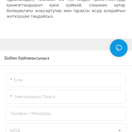
қанағаттандырып қана қоймай, сонымен қатар
болашақтағы жақсартулар мен тұрақты өсуді қолдайтын
жеткізушіні таңдайсыз.
Бізбен байланысыңыз
Есім
Электрондық Пошта
Телефон / WhatsApp
MOQ