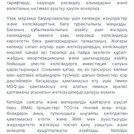
тарифтерді, кедендік ресімдеу алымдарын және
валютаның ықтимал ауытқу қаупін ескеріңіз.
Ұзақ мерзімді бағдарламалар үшін көлемдік жеңілдіктер
және келісімшарттық баға тұрақтылығы маңызды.
Бағаның құбылмалылығын азайту үшін жылдық
көлемдерді немесе ұзақ мерзімді келісімдерді
көрсететін баға диапазондарын талқылаңыз. Жоғары
көлемді сатып алулар үшін жеткізушілердің келісімшарт
мерзімі ішінде екі тарапқа да пайда әкелетін құрал-
жабдық амортизациясына және шығындарды азайту
бойынша үлестік келісімдерге инвестиция салуын
қарастырыңыз. Сонымен қатар, ең аз тапсырыс көлемі
мен қаптама өлшемдерін түсініңіз; шағын бизнестер қор
деңгейлерін басқаруды қамтамасыз ету үшін төмен
MOQ-ды қамтамасыз ете алатын немесе аралас
қаптаманы ұсынатын жеткізушілерді қалауы мүмкін.
Кепілдік саясаты және материалды қайтаруға рұқсат
беру (RMA) процестері TCO-ға тікелей әсер етеді.
Өнімдерін анық, тұтынушыға ыңғайлы кепілдікпен
қамтамасыз ететін және RMA мен ауыстыруды
жеделдететін жеткізуші тоқтап қалу уақытын және
әкімшілік ауыртпалықты азайтады. Кепілдік