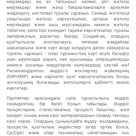
мерзімдері, ең аз тапсырыс көлемі, үлгі жеткізу
мерзімдері және жаңа бағдарламаларға арналған
жеделдету кестелері туралы сұраңыз. Сенімді жеткізуші
уақытында жеткізу көрсеткіштері, орташа жеткізу
мерзімдері және шың маусымдары немесе жеткізу
тізбегінің үзілістері кезіндегі тарихи көрсеткіштер туралы
эмпирикалық деректер береді. Сондай-ақ, олардың
қуаттылықты жоспарлауға, төтенше жағдайлар
шараларына және күрт өсуді қолдауға деген көзқарасы
туралы сұраңыз - олар сұраныстың күрт өсуін басқару
үшін қауіпсіздік қорын, көп ауысымды операцияларды
немесе қосалқы мердігерлік келісімдерді сақтай ма?
Ресмилендірілген өндірісті жоспарлау жүйелерінің
(ERP/MRP) және көрінетін қуат көрсеткіштерінің болуы
жеткізушінің болжамды жеткізулерге қабілетті екенін
көрсетеді.
Партиялар арасындағы сапа тұрақтылығы өндіріс
сенімділігінің бір бөлігі болып табылады. Өндіріс
процестеріне статистикалық процесті бақылау, желі
ішіндегі сынақ және кіріс материалдарын сенімді тексеру
кіруі керек. Олардың сынық/қайта өңдеу жылдамдығы,
процестің қуаттылық индекстері (егер ортақ болса,
Cp/Cpk) және олар техникалық сипаттамадан тыс