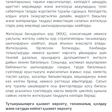
талаптарының тарихи көрсеткіштері, кепілдікті шешудің
әдеттегі мерзімдері және жеткізуші ақаулардың түпкі
себептерін талдау жүргізетіні туралы сұраңыз. Кепілдіктің
алдын алуға (жақсартылған дизайн, өндірісті бақылау
және материалды таңдау) инвестиция салатын жеткізуші
сіздің ұзақ мерзімді шығындарыңызды азайтады.
Жеткізуші басқаратын қор (ЖҚҚ), консигнация немесе
уақтылы жеткізу сияқты қор стратегиялары тасымалдау
шығындарын азайтып, ақша ағынын жақсарта алады.
Жеткізушінің бірлескен болжауды, Канбанды
толықтыруды немесе қызмет көрсету ұйымдары үшін
тікелей далалық орындарға дропшиппингті енгізуге
дайын екенін бағалаңыз. Соңында, ықтимал ақаулармен
байланысты шығындарды сандық түрде бағалаңыз:
сүзгілерді ауыстыруға жұмсалатын жұмыс күші, көліктің
тоқтап қалуы, қосалқы бөлшектердің зақымдануы және
кез келген бренд немесе реттеуші айыппұлдар. Сатып
алу туралы шешімдерге осы факторларды қосу бағасы
олар ұсынатын сүзгілердің нақты өмірлік циклінің құнына
сәйкес келетін жеткізушіні таңдауға кепілдік береді.
Тұтынушыларға қызмет көрсету, техникалық қолдау
және сатудан кейінгі қызмет көрсету