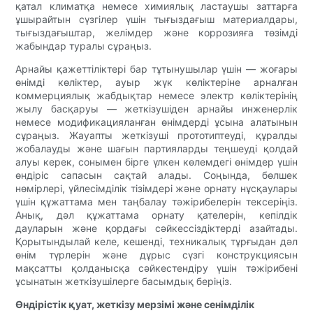
қатал климатқа немесе химиялық ластаушы заттарға
ұшырайтын сүзгілер үшін тығыздағыш материалдары,
тығыздағыштар, желімдер және коррозияға төзімді
жабындар туралы сұраңыз.
Арнайы қажеттіліктері бар тұтынушылар үшін — жоғары
өнімді көліктер, ауыр жүк көліктеріне арналған
коммерциялық жабдықтар немесе электр көліктерінің
жылу басқаруы — жеткізушіден арнайы инженерлік
немесе модификацияланған өнімдерді ұсына алатынын
сұраңыз. Жауапты жеткізуші прототиптеуді, құралды
жобалауды және шағын партияларды теңшеуді қолдай
алуы керек, сонымен бірге үлкен көлемдегі өнімдер үшін
өндіріс сапасын сақтай алады. Соңында, бөлшек
нөмірлері, үйлесімділік тізімдері және орнату нұсқаулары
үшін құжаттама мен таңбалау тәжірибелерін тексеріңіз.
Анық, дәл құжаттама орнату қателерін, кепілдік
дауларын және қордағы сәйкессіздіктерді азайтады.
Қорытындылай келе, кешенді, техникалық тұрғыдан дәл
өнім түрлерін және дұрыс сүзгі конструкциясын
мақсатты қолданысқа сәйкестендіру үшін тәжірибені
ұсынатын жеткізушілерге басымдық беріңіз.
Өндірістік қуат, жеткізу мерзімі және сенімділік