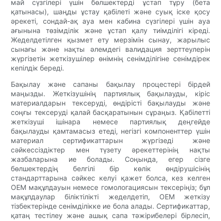
май сүзгілері үшін бөлшектерді ұстап тұру (бета
қатынасы), шаңды ұстау қабілеті және суық іске қосу
әрекеті, сондай-ақ ауа мен кабина сүзгілері үшін ауа
ағынына төзімділік және ұстап қалу тиімділігі кіреді.
Жеделдетілген қызмет ету мерзімін сынау, жарылыс
сынағы және нақты әлемдегі валидация зерттеулерін
жүргізетін жеткізушілер өнімнің сенімділігіне сенімдірек
кепілдік береді.
Бақылау және сапаны бақылау процестері бірдей
маңызды. Жеткізушінің партиялық бақылауды, кіріс
материалдарын тексеруді, өндірісті бақылауды және
соңғы тексеруді қалай басқаратынын сұраңыз. Қабілетті
жеткізуші ішінара немесе партиялық деңгейде
бақылауды қамтамасыз етеді, негізгі компоненттер үшін
материал сертификаттарын жүргізеді және
сәйкессіздіктер мен түзету әрекеттерінің нақты
жазбаларына ие болады. Соңында, егер сізге
бөлшектердің белгілі бір көлік өндірушісінің
стандарттарына сәйкес келуі қажет болса, кез келген
OEM мақұлдауын немесе гомологациясын тексеріңіз; бұл
мақұлдаулар біліктілікті жеделдетіп, OEM жеткізу
тізбектерінде сенімділікке ие бола алады. Сертификаттар,
қатаң тестілеу және ашық сапа тәжірибелері бірлесіп,