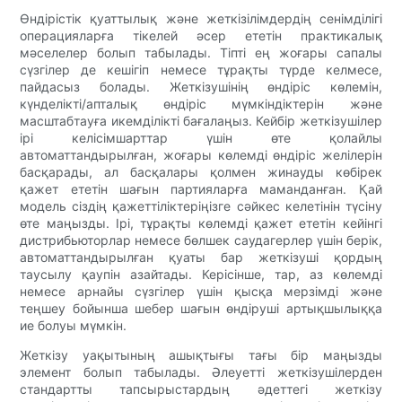
Өндірістік қуаттылық және жеткізілімдердің сенімділігі
операцияларға тікелей әсер ететін практикалық
мәселелер болып табылады. Тіпті ең жоғары сапалы
сүзгілер де кешігіп немесе тұрақты түрде келмесе,
пайдасыз болады. Жеткізушінің өндіріс көлемін,
күнделікті/апталық өндіріс мүмкіндіктерін және
масштабтауға икемділікті бағалаңыз. Кейбір жеткізушілер
ірі келісімшарттар үшін өте қолайлы
автоматтандырылған, жоғары көлемді өндіріс желілерін
басқарады, ал басқалары қолмен жинауды көбірек
қажет ететін шағын партияларға маманданған. Қай
модель сіздің қажеттіліктеріңізге сәйкес келетінін түсіну
өте маңызды. Ірі, тұрақты көлемді қажет ететін кейінгі
дистрибьюторлар немесе бөлшек саудагерлер үшін берік,
автоматтандырылған қуаты бар жеткізуші қордың
таусылу қаупін азайтады. Керісінше, тар, аз көлемді
немесе арнайы сүзгілер үшін қысқа мерзімді және
теңшеу бойынша шебер шағын өндіруші артықшылыққа
ие болуы мүмкін.
Жеткізу уақытының ашықтығы тағы бір маңызды
элемент болып табылады. Әлеуетті жеткізушілерден
стандартты тапсырыстардың әдеттегі жеткізу