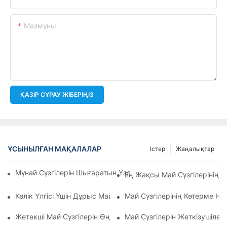
Мазмұны
ҚАЗІР СҰРАУ ЖІБЕРІҢІЗ
ҰСЫНЫЛҒАН МАҚАЛАЛАР
Істер
Жаңалықтар
Мұнай Сүзгілерін Шығаратын Үздік Компаниялар: Жан-Жақ
Ең Жақсы Май Сүзгілерінің 
Көлік Үлгісі Үшін Дұрыс Май Сүзгісін Таңдау: Негізгі Ойлар
Май Сүзгілерінің Көтерме Н
Жетекші Май Сүзгілерін Өндірушілер Мен Олардың Иннова
Май Сүзгілерін Жеткізушілер