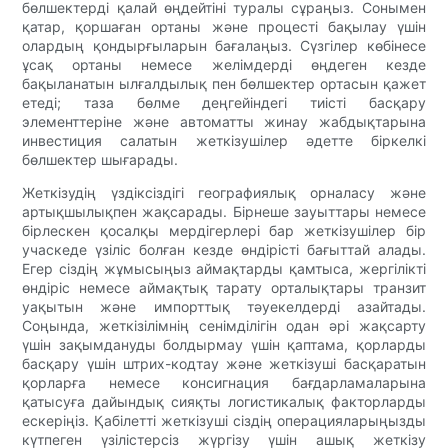
бөлшектерді қалай өңдейтіні туралы сұраңыз. Сонымен
қатар, қоршаған ортаны және процесті бақылау үшін
олардың қондырғыларын бағалаңыз. Сүзгілер көбінесе
ұсақ ортаны немесе желімдерді өңдеген кезде
бақыланатын ылғалдылық пен бөлшектер ортасын қажет
етеді; таза бөлме деңгейіндегі тиісті басқару
элементтеріне және автоматты жинау жабдықтарына
инвестиция салатын жеткізушілер әдетте біркелкі
бөлшектер шығарады.
Жеткізудің үздіксіздігі географиялық орналасу және
артықшылықпен жақсарады. Бірнеше зауыттары немесе
бірлескен қосалқы мердігерлері бар жеткізушілер бір
учаскеде үзіліс болған кезде өндірісті бағыттай алады.
Егер сіздің жұмысыңыз аймақтарды қамтыса, жергілікті
өндіріс немесе аймақтық тарату орталықтары транзит
уақытын және импорттық тәуекелдерді азайтады.
Соңында, жеткізілімнің сенімділігін одан әрі жақсарту
үшін зақымдануды болдырмау үшін қаптама, қорларды
басқару үшін штрих-кодтау және жеткізуші басқаратын
қорларға немесе консигнация бағдарламаларына
қатысуға дайындық сияқты логистикалық факторларды
ескеріңіз. Қабілетті жеткізуші сіздің операцияларыңызды
күтпеген үзілістерсіз жүргізу үшін ашық жеткізу