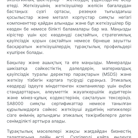
етеді. Жеткізушінің жеткізушілер желісін бағалаудан
бастаңыз: сүзгі ортасы, резеңке тығыздағыш
қосылыстар және металл корпустар сияқты негізгі
компоненттер қайдан алынады және бұл жеткізушілер бір
көзден бе немесе білікті баламалары бар ма. Маңызды
кірістер үшін қос көзденуді сақтайтын, стратегиялық
қауіпсіздік қорын сақтайтын немесе бірнеше зауытты
басқаратын жеткізушілердің тұрақтылық профильдері
күштірек болады.
Бақылау және ашықтық та өте маңызды. Минералды
шикізатқа сәйкестіктің дәлелдерін, материалдық
қауіпсіздік туралы деректер парақтарын (MSDS) және
жеткізу тізбегін картаға түсіруді сұраңыз. Этикалық
көздерді іздеуге міндеттенген компаниялар үшін еңбек
стандарттарын, әлеуметтік жауапкершілік аудиттерін
және мінез-құлық кодекстерінің сақталуын тексеріңіз.
SA8000 сияқты сертификаттар немесе танылған
құрылымдарға сәйкес жеткізуші аудитінің нәтижелері
сізге өнімнің артындағы этикалық тәжірибелерге деген
сенімділікті арттыра алады.
Тұрақтылық мәселелері жақсы жағдайдан бизнестің
талаптарына дейін өсті. Сүзгілерді қайта өңдеуге