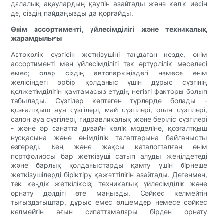
далалық ақаулардың қаупін азайтады және көлік иесін
де, сіздің пайдаңызды да қорғайды.
Өнім ассортименті, үйлесімділігі және техникалық
жарамдылығы
Автокөлік сүзгісін жеткізушіні таңдаған кезде, өнім
ассортименті мен үйлесімділігі тек әртүрлілік мәселесі
емес; олар сіздің автопаркіңіздегі немесе өнім
желісіндегі әрбір қолданыс үшін дұрыс сүзгінің
қолжетімділігін қамтамасыз етудің негізгі факторы болып
табылады. Сүзгілер көптеген түрлерде болады -
қозғалтқыш ауа сүзгілері, май сүзгілері, отын сүзгілері,
салон ауа сүзгілері, гидравликалық және беріліс сүзгілері
- және әр санатта дизайн көлік моделіне, қозғалтқыш
нұсқасына және өнімділік талаптарына байланысты
өзгереді. Кең және жақсы каталогталған өнім
портфолиосы бар жеткізуші сатып алуды жеңілдетеді
және барлық қолданыстарды қамту үшін бірнеше
жеткізушілерді біріктіру қажеттілігін азайтады. Дегенмен,
тек кеңдік жеткіліксіз; техникалық үйлесімділік және
орнату дәлдігі өте маңызды. Сәйкес келмейтін
тығыздағыштар, дұрыс емес өлшемдер немесе сәйкес
келмейтін ағын сипаттамалары бірден орнату