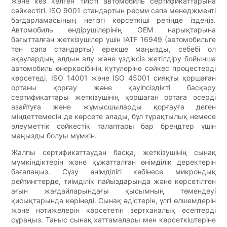
және кез келген тиісті автомобиль сертификаттарына
сәйкестігі. ISO 9001 стандартын ресми сапа менеджменті
бағдарламасының негізгі көрсеткіші ретінде іздеңіз.
Автомобиль өндірушілерінің OEM нарықтарына
бағытталған жеткізушілер үшін IATF 16949 (автомобильге
тән сапа стандарты) ерекше маңызды, себебі ол
ақаулардың алдын алу және үздіксіз жетілдіру бойынша
автомобиль өнеркәсібінің күтулеріне сәйкес процестерді
көрсетеді. ISO 14001 және ISO 45001 сияқты қоршаған
ортаны қорғау және қауіпсіздікті басқару
сертификаттары жеткізушінің қоршаған ортаға әсерді
азайтуға және жұмысшыларды қорғауға деген
міндеттемесін де көрсете алады, бұл тұрақтылық немесе
әлеуметтік сәйкестік талаптары бар брендтер үшін
маңызды болуы мүмкін.
Жалпы сертификаттаудан басқа, жеткізушінің сынақ
мүмкіндіктерін және құжатталған өнімділік деректерін
бағалаңыз. Сүзу өнімділігі көбінесе микрондық
рейтингтерде, тиімділік пайыздарында және көрсетілген
ағын жағдайларындағы қысымның төмендеуі
қисықтарында көрінеді. Сынақ әдістерін, үлгі өлшемдерін
және нәтижелерін көрсететін зертханалық есептерді
сұраңыз. Таныс сынақ хаттамалары мен көрсеткіштеріне