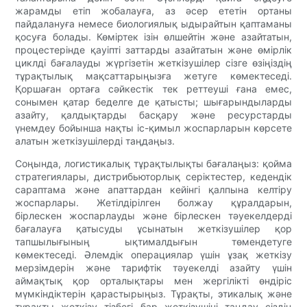
жарамды етіп жобалауға, аз әсер ететін ортаны
пайдалануға немесе биологиялық ыдырайтын қаптаманы
қосуға болады. Көміртек ізін өлшейтін және азайтатын,
процестерінде қауіпті заттарды азайтатын және өмірлік
циклді бағалауды жүргізетін жеткізушілер сізге өзіңіздің
тұрақтылық мақсаттарыңызға жетуге көмектеседі.
Қоршаған ортаға сәйкестік тек реттеуші ғана емес,
сонымен қатар беделге де қатысты; шығарындыларды
азайту, қалдықтарды басқару және ресурстарды
үнемдеу бойынша нақты іс-қимыл жоспарларын көрсете
алатын жеткізушілерді таңдаңыз.
Соңында, логистикалық тұрақтылықты бағалаңыз: қойма
стратегиялары, дистрибьюторлық серіктестер, кедендік
сараптама және апаттардан кейінгі қалпына келтіру
жоспарлары. Жетілдірілген болжау құралдарын,
бірлескен жоспарлауды және бірлескен тәуекелдерді
бағалауға қатысуды ұсынатын жеткізушілер қор
тапшылығының ықтималдығын төмендетуге
көмектеседі. Әлемдік операциялар үшін ұзақ жеткізу
мерзімдерін және тарифтік тәуекелді азайту үшін
аймақтық қор орталықтары мен жергілікті өндіріс
мүмкіндіктерін қарастырыңыз. Тұрақты, этикалық және
тұрақты жеткізу тізбегі бар жеткізушіні таңдау сіздің