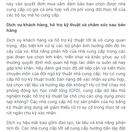
này vào quyết định mua sắm đảm bảo bạn chọn được nhà
cung cấp có giá cả phù hợp với chi phí vòng đời thực tế của
các bộ lọc mà họ cung cấp.
Dịch vụ khách hàng, hỗ trợ kỹ thuật và chăm sóc sau bán
hàng
Dịch vụ khách hàng và hỗ trợ kỹ thuật tốt là vô cùng quan
trọng, đặc biệt khi xử lý các bộ phận ảnh hưởng đến độ tin
cậy của xe. Khả năng phản hồi của nhà cung cấp trong các
giai đoạn lựa chọn linh kiện, triển khai và khắc phục sự cố
thường quyết định mối quan hệ hợp tác diễn ra suôn sẻ hay
gặp khó khăn. Hãy đánh giá mức độ dễ tiếp cận và kiến ​​thức
chuyên môn của đội ngũ kỹ thuật nhà cung cấp. Họ có cung
cấp hỗ trợ kỹ thuật trước bán hàng để xác nhận sự phù hợp,
lựa chọn vật liệu và hướng lắp đặt không? Họ có thể chạy mô
phỏng động lực học chất lỏng (CFD), cung cấp dữ liệu thử
nghiệm hoặc hỗ trợ kỹ thuật tại chỗ cho các ứng dụng phức
tạp không? Các nhà cung cấp hỗ trợ sản phẩm của họ bằng
kỹ thuật ứng dụng sẽ giảm thiểu rủi ro sự cố trong thực tế và
rút ngắn chu kỳ xác nhận.
Dịch vụ hậu mãi bao gồm đào tạo, tài liệu và khả năng phân
tích lỗi. Các nhà cung cấp tốt sẽ cung cấp hướng dẫn lắp đặt