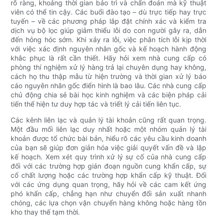
rõ ràng, khoảng thời gian bảo trì và chẩn đoán mà kỹ thuật
viên có thể tin cậy. Các buổi đào tạo – dù trực tiếp hay trực
tuyến – về các phương pháp lắp đặt chính xác và kiểm tra
dịch vụ bộ lọc giúp giảm thiểu lỗi do con người gây ra, dẫn
đến hỏng hóc sớm. Khi xảy ra lỗi, việc phân tích lỗi kịp thời
với việc xác định nguyên nhân gốc và kế hoạch hành động
khắc phục là rất cần thiết. Hãy hỏi xem nhà cung cấp có
phòng thí nghiệm xử lý hàng trả lại chuyên dụng hay không,
cách họ thu thập mẫu từ hiện trường và thời gian xử lý báo
cáo nguyên nhân gốc điển hình là bao lâu. Các nhà cung cấp
chủ động chia sẻ bài học kinh nghiệm và các biện pháp cải
tiến thể hiện tư duy hợp tác và triết lý cải tiến liên tục.
Các kênh liên lạc và quản lý tài khoản cũng rất quan trọng.
Một đầu mối liên lạc duy nhất hoặc một nhóm quản lý tài
khoản được tổ chức bài bản, hiểu rõ các yêu cầu kinh doanh
của bạn sẽ giúp đơn giản hóa việc giải quyết vấn đề và lập
kế hoạch. Xem xét quy trình xử lý sự cố của nhà cung cấp
đối với các trường hợp gián đoạn nguồn cung khẩn cấp, sự
cố chất lượng hoặc các trường hợp khẩn cấp kỹ thuật. Đối
với các ứng dụng quan trọng, hãy hỏi về các cam kết ứng
phó khẩn cấp, chẳng hạn như chuyển đổi sản xuất nhanh
chóng, các lựa chọn vận chuyển hàng không hoặc hàng tồn
kho thay thế tạm thời.