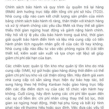
Chính sách bảo hành và quy trình ủy quyền trả lại hàng
(RMA) ảnh hưởng trực tiếp đến tổng chi phí sở hữu (TCO).
Nhà cung cấp nào cam kết chất lượng sản phẩm của mình
bằng chính sách bảo hành rõ ràng, thân thiện với khách hàng
và xử lý nhanh chóng các yêu cầu RMA và thay thế sẽ giảm
thiểu thời gian ngừng hoạt động và gánh nặng hành chính.
Hãy hỏi về tỷ lệ yêu cầu bảo hành trong quá khứ, thời gian
giải quyết bảo hành điển hình và liệu nhà cung cấp có tiến
hành phân tích nguyên nhân gốc rễ của các lỗi hay không.
Nhà cung cấp nào đầu tư vào việc phòng ngừa lỗi (cải tiến
thiết kế, kiểm soát sản xuất và lựa chọn vật liệu) sẽ giúp
giảm chi phí dài hạn của bạn.
Các chiến lược quản lý tồn kho như quản lý tồn kho do nhà
cung cấp (VMI), ký gửi hoặc giao hàng đúng thời điểm có thể
giảm chi phí lưu kho và cải thiện dòng tiền. Hãy đánh giá xem
nhà cung cấp có sẵn sàng thực hiện dự báo hợp tác, bổ
sung hàng theo hệ thống Kanban hoặc giao hàng trực tiếp
đến các địa điểm dịch vụ của các tổ chức vận hành hay
không. Cuối cùng, hãy định lượng các chi phí liên quan đến
các sự cố tiềm ẩn: chi phí nhân công thay thế bộ lọc, thời
gian xe ngừng hoạt động, thiệt hại phụ tùng và bất kỳ hình
phạt nào về thương hiệu hoặc quy định. Việc đưa các yếu tố