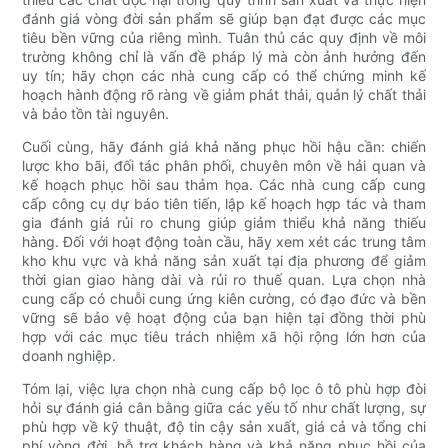
đánh giá vòng đời sản phẩm sẽ giúp bạn đạt được các mục
tiêu bền vững của riêng mình. Tuân thủ các quy định về môi
trường không chỉ là vấn đề pháp lý mà còn ảnh hưởng đến
uy tín; hãy chọn các nhà cung cấp có thể chứng minh kế
hoạch hành động rõ ràng về giảm phát thải, quản lý chất thải
và bảo tồn tài nguyên.
Cuối cùng, hãy đánh giá khả năng phục hồi hậu cần: chiến
lược kho bãi, đối tác phân phối, chuyên môn về hải quan và
kế hoạch phục hồi sau thảm họa. Các nhà cung cấp cung
cấp công cụ dự báo tiên tiến, lập kế hoạch hợp tác và tham
gia đánh giá rủi ro chung giúp giảm thiểu khả năng thiếu
hàng. Đối với hoạt động toàn cầu, hãy xem xét các trung tâm
kho khu vực và khả năng sản xuất tại địa phương để giảm
thời gian giao hàng dài và rủi ro thuế quan. Lựa chọn nhà
cung cấp có chuỗi cung ứng kiên cường, có đạo đức và bền
vững sẽ bảo vệ hoạt động của bạn hiện tại đồng thời phù
hợp với các mục tiêu trách nhiệm xã hội rộng lớn hơn của
doanh nghiệp.
Tóm lại, việc lựa chọn nhà cung cấp bộ lọc ô tô phù hợp đòi
hỏi sự đánh giá cân bằng giữa các yếu tố như chất lượng, sự
phù hợp về kỹ thuật, độ tin cậy sản xuất, giá cả và tổng chi
phí vòng đời, hỗ trợ khách hàng và khả năng phục hồi của