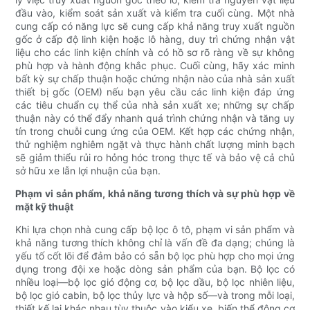
đầu vào, kiểm soát sản xuất và kiểm tra cuối cùng. Một nhà
cung cấp có năng lực sẽ cung cấp khả năng truy xuất nguồn
gốc ở cấp độ linh kiện hoặc lô hàng, duy trì chứng nhận vật
liệu cho các linh kiện chính và có hồ sơ rõ ràng về sự không
phù hợp và hành động khắc phục. Cuối cùng, hãy xác minh
bất kỳ sự chấp thuận hoặc chứng nhận nào của nhà sản xuất
thiết bị gốc (OEM) nếu bạn yêu cầu các linh kiện đáp ứng
các tiêu chuẩn cụ thể của nhà sản xuất xe; những sự chấp
thuận này có thể đẩy nhanh quá trình chứng nhận và tăng uy
tín trong chuỗi cung ứng của OEM. Kết hợp các chứng nhận,
thử nghiệm nghiêm ngặt và thực hành chất lượng minh bạch
sẽ giảm thiểu rủi ro hỏng hóc trong thực tế và bảo vệ cả chủ
sở hữu xe lẫn lợi nhuận của bạn.
Phạm vi sản phẩm, khả năng tương thích và sự phù hợp về
mặt kỹ thuật
Khi lựa chọn nhà cung cấp bộ lọc ô tô, phạm vi sản phẩm và
khả năng tương thích không chỉ là vấn đề đa dạng; chúng là
yếu tố cốt lõi để đảm bảo có sẵn bộ lọc phù hợp cho mọi ứng
dụng trong đội xe hoặc dòng sản phẩm của bạn. Bộ lọc có
nhiều loại—bộ lọc gió động cơ, bộ lọc dầu, bộ lọc nhiên liệu,
bộ lọc gió cabin, bộ lọc thủy lực và hộp số—và trong mỗi loại,
thiết kế lại khác nhau tùy thuộc vào kiểu xe, biến thể động cơ