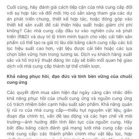
Cuối cùng, hãy đánh giá cách tiếp cận của nhà cung cấp đối
với sự hợp tác và đổi mới. Họ có sẵn sàng tham gia các dự
án phát triển chung, thiết kế hợp tác, hoặc đóng góp vào
thiết kế sản xuất để cải thiện hiệu suất hoặc giảm chi phí
không? Các nhà cung cấp đầu tư vào nghiên cứu và phát
triển (R&D) và duy trì lộ trình minh bạch cho việc cải tiến sản
phẩm có thể tạo ra giá trị lâu dài bằng cách cung cấp các bộ
lọc hiệu suất cao hơn, vật liệu được cải tiến hoặc các lựa
chọn bền vững hơn trong tương lai. Dịch vụ khách hàng xuất
sắc và hỗ trợ kỹ thuật đáng tin cậy sẽ biến mối quan hệ giao
dịch với nhà cung cấp thành lợi thế chiến lược.
Khả năng phục hồi, đạo đức và tính bền vững của chuỗi
cung ứng
Các quyết định mua sắm hiện đại ngày càng cân nhắc đến
khả năng phục hồi của chuỗi cung ứng và nguồn cung ứng
có trách nhiệm bên cạnh hiệu suất sản phẩm. Khả năng quản
lý rủi ro của nhà cung cấp—thiếu hụt nguyên vật liệu, gián
đoạn địa chính trị, vấn đề lao động và các hạn chế về môi
trường—ảnh hưởng đến tính liên tục của nguồn cung. Hãy
bắt đầu bằng cách đánh giá mạng lưới nhà cung cấp của
nhà cung cấp: các thành phần chính như vật liệu lọc, hợp