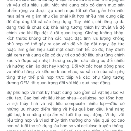
và yêu cầu hiệu suất. Một nhà cung cấp có danh mục sản
phẩm rộng và được lập danh mục tốt sẽ đơn giản hóa việc
mua sắm và giảm nhu cầu phải kết hợp nhiều nhà cung cấp
để đáp ứng tất cả các ứng dụng. Tuy nhiên, chỉ riêng sự đa
dạng thôi là chưa đủ; khả năng tương thích kỹ thuật và độ
chính xác khi lắp đặt là rất quan trọng. Gioăng không khớp,
kích thước không chính xác hoặc đặc tính lưu lượng không
phù hợp có thể gây ra các vấn đề về lắp đặt ngay lập tức
hoặc làm giảm hiệu suất một cách tinh tế. Do đó, hãy đánh
giá xem nhà cung cấp có duy trì cơ sở dữ liệu phụ tùng chính
xác và được cập nhật thường xuyên, các công cụ đối chiếu
và hướng dẫn lắp đặt hay không. Đối với các hoạt động phục
vụ nhiều hãng và kiểu xe khác nhau, sự sẵn có của các phụ
tùng thay thế phù hợp trực tiếp và các phụ tùng tương
đương OEM rất quan trọng đối với hiệu quả hoạt động.
Sự phù hợp về mặt kỹ thuật cũng bao gồm cả vật liệu lọc và
cấu tạo. Các loại vật liệu khác nhau—cellulose, sợi tổng hợp,
vi sợi thủy tinh và vật liệu composite nhiều lớp—đều có
những ưu nhược điểm riêng về hiệu quả ban đầu, khả năng
giữ bụi, khả năng chịu ẩm và tuổi thọ hoạt động. Ví dụ, vật
liệu tổng hợp và vi sợi thủy tinh thường cho hiệu quả lọc cao
hơn và tuổi thọ sử dụng lâu hơn so với cellulose truyền thống,