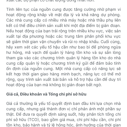
Tính liên tục của nguồn cung được tăng cường nhờ phạm vi
hoạt động rộng khắp về mặt địa lý và khả năng dự phòng.
Các nhà cung cấp có nhiều nhà máy hoặc nhà thầu phụ liên
kết có thể điều chỉnh sản xuất khi một địa điểm bị gián đoạn.
Nếu hoạt động của bạn trải rộng trên nhiều khu vực, việc sản
xuất tại địa phương hoặc các trung tâm phân phối khu vực
sẽ giảm thời gian vận chuyển và rủi ro nhập khẩu. Cuối cùng,
hãy xem xét các yếu tố hậu cần như bao bì để phòng ngừa
hư hỏng, mã vạch để quản lý hàng tồn kho và sự sẵn lòng
tham gia vào các chương trình quản lý hàng tồn kho do nhà
cung cấp quản lý hoặc chương trình ký gửi để đảm bảo tính
ổn định của nguồn cung. Một nhà cung cấp có năng lực sẽ
kết hợp thời gian giao hàng minh bạch, năng lực có thể mở
rộng, quy trình sản xuất bài bản và hỗ trợ hậu cần để duy trì
hoạt động của bạn mà không bị gián đoạn bất ngờ.
Giá cả, Điều khoản và Tổng chi phí sở hữu
Giá cả thường là yếu tố quyết định ban đầu khi lựa chọn nhà
cung cấp, nhưng giá thành đơn vị chỉ phản ánh một phần sự
thật. Để đưa ra quyết định sáng suốt, hãy phân tích tổng chi
phí sở hữu (TCO), bao gồm giá mua, chi phí hậu cần, chi phí
tồn kho, bảo hành và tỷ lệ hỏng hóc, ảnh hưởng của thời gian