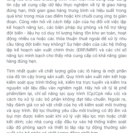
tin cậy sẽ cung cấp dữ liệu thực nghiệm về tỷ lệ giao hàng
đúng hạn, thời gian giao hàng trung bình và hiệu suất trong
quá khứ trong mùa cao điểm hoặc khi chuỗi cung ứng bị gián
đoạn. Cũng nên hỏi về cách tiếp cận của họ đối với việc lập
kế hoạch năng lực, các biện pháp dự phòng và hỗ trợ tăng
đột biến - liệu họ có duy trì lượng hàng tồn kho an toàn, hoạt
động nhiều ca hoặc các thỏa thuận thuê ngoài để xử lý nhu
cầu tăng đột biến hay không? Sự hiện diện của các hệ thống
lập kế hoạch sản xuất chính thức (ERP/MRP) và các chỉ số
năng lực minh bạch cho thấy nhà cung cấp có khả năng giao
hàng đúng hẹn.
Tính nhất quán về chất lượng giữa các lô hàng là một phần
của độ tin cậy trong sản xuất. Quy trình sản xuất nên kết hợp
kiểm soát quy trình thống kê, kiểm tra trực tuyến và kiểm tra
nguyên vật liệu đầu vào nghiêm ngặt. Hãy hỏi về tỷ lệ phế
phẩm/làm lại, chỉ số năng lực quy trình (Cp/Cpk nếu có) và
cách họ xử lý các bộ phận không đạt tiêu chuẩn. Ngoài ra,
hãy đánh giá cơ sở vật chất của họ về kiểm soát môi trường
và quy trình. Bộ lọc thường yêu cầu môi trường có độ ẩm và
bụi mịn được kiểm soát khi xử lý vật liệu lọc mịn hoặc chất
kết dính; các nhà cung cấp đầu tư vào hệ thống kiểm soát
cấp độ phòng sạch và thiết bị lắp ráp tự động thường sản
xuất các bộ phận có chất lượng đồng nhất hơn.