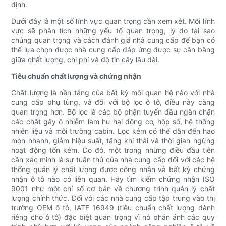
định.
Dưới đây là một số lĩnh vực quan trọng cần xem xét. Mỗi lĩnh
vực sẽ phân tích những yếu tố quan trọng, lý do tại sao
chúng quan trọng và cách đánh giá nhà cung cấp để bạn có
thể lựa chọn được nhà cung cấp đáp ứng được sự cân bằng
giữa chất lượng, chi phí và độ tin cậy lâu dài.
Tiêu chuẩn chất lượng và chứng nhận
Chất lượng là nền tảng của bất kỳ mối quan hệ nào với nhà
cung cấp phụ tùng, và đối với bộ lọc ô tô, điều này càng
quan trọng hơn. Bộ lọc là các bộ phận tuyến đầu ngăn chặn
các chất gây ô nhiễm làm hư hại động cơ, hộp số, hệ thống
nhiên liệu và môi trường cabin. Lọc kém có thể dẫn đến hao
mòn nhanh, giảm hiệu suất, tăng khí thải và thời gian ngừng
hoạt động tốn kém. Do đó, một trong những điều đầu tiên
cần xác minh là sự tuân thủ của nhà cung cấp đối với các hệ
thống quản lý chất lượng được công nhận và bất kỳ chứng
nhận ô tô nào có liên quan. Hãy tìm kiếm chứng nhận ISO
9001 như một chỉ số cơ bản về chương trình quản lý chất
lượng chính thức. Đối với các nhà cung cấp tập trung vào thị
trường OEM ô tô, IATF 16949 (tiêu chuẩn chất lượng dành
riêng cho ô tô) đặc biệt quan trọng vì nó phản ánh các quy