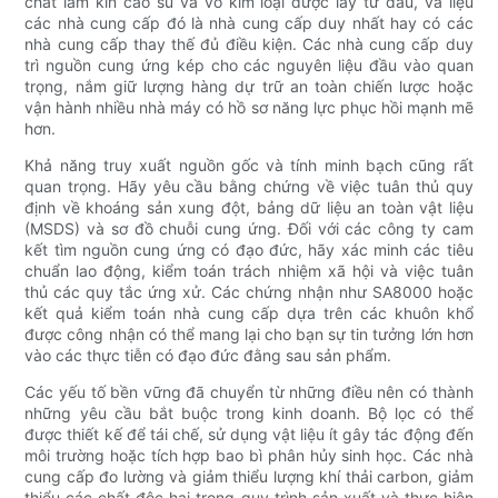
chất làm kín cao su và vỏ kim loại được lấy từ đâu, và liệu
các nhà cung cấp đó là nhà cung cấp duy nhất hay có các
nhà cung cấp thay thế đủ điều kiện. Các nhà cung cấp duy
trì nguồn cung ứng kép cho các nguyên liệu đầu vào quan
trọng, nắm giữ lượng hàng dự trữ an toàn chiến lược hoặc
vận hành nhiều nhà máy có hồ sơ năng lực phục hồi mạnh mẽ
hơn.
Khả năng truy xuất nguồn gốc và tính minh bạch cũng rất
quan trọng. Hãy yêu cầu bằng chứng về việc tuân thủ quy
định về khoáng sản xung đột, bảng dữ liệu an toàn vật liệu
(MSDS) và sơ đồ chuỗi cung ứng. Đối với các công ty cam
kết tìm nguồn cung ứng có đạo đức, hãy xác minh các tiêu
chuẩn lao động, kiểm toán trách nhiệm xã hội và việc tuân
thủ các quy tắc ứng xử. Các chứng nhận như SA8000 hoặc
kết quả kiểm toán nhà cung cấp dựa trên các khuôn khổ
được công nhận có thể mang lại cho bạn sự tin tưởng lớn hơn
vào các thực tiễn có đạo đức đằng sau sản phẩm.
Các yếu tố bền vững đã chuyển từ những điều nên có thành
những yêu cầu bắt buộc trong kinh doanh. Bộ lọc có thể
được thiết kế để tái chế, sử dụng vật liệu ít gây tác động đến
môi trường hoặc tích hợp bao bì phân hủy sinh học. Các nhà
cung cấp đo lường và giảm thiểu lượng khí thải carbon, giảm
thiểu các chất độc hại trong quy trình sản xuất và thực hiện