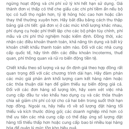
ngừng hoạt động và chi phí xử lý khi hết hạn sử dụng. Giá
thành đơn vị thấp có thể che giấu các chi phí tiềm ẩn nếu bộ
lọc có tuổi thọ ngắn hơn, tỷ lệ hỏng hóc cao hơn hoặc cần
thay thế thường xuyên hơn. Hãy bắt đầu bằng cách thu thập
bảng giá chi tiết: giá đơn vị ở các mức khối lượng khác nhau,
phí dụng cụ hoặc phí thiết lập cho các bộ phận tùy chỉnh, phí
mẫu và chi phí thử nghiệm hoặc kiểm định. Đồng thời, xác
nhận các điều khoản thanh toán, khả năng tín dụng và bất kỳ
khoản chiết khấu thanh toán sớm nào. Đối với các nhà cung
cấp quốc tế, hãy tính đến các điều khoản Incoterms, thuế
quan, phí thông quan và rủi ro biến động tiền tệ.
Chiết khấu theo số lượng và sự ổn định giá theo hợp đồng rất
quan trọng đối với các chương trình dài hạn. Hãy đàm phán
các mức giá phản ánh khối lượng cam kết hàng năm hoặc
các thỏa thuận dài hạn để giảm thiểu sự biến động giá cả.
Đối với các đơn hàng số lượng lớn, hãy xem xét việc nhà
cung cấp đầu tư vào khấu hao dụng cụ và các thỏa thuận
chia sẻ giảm chi phí có lợi cho cả hai bên trong suốt thời hạn
hợp đồng. Ngoài ra, hãy hiểu rõ về số lượng đặt hàng tối
thiểu và kích thước đóng gói; các doanh nghiệp nhỏ hơn có
thể ưu tiên các nhà cung cấp có thể đáp ứng số lượng đặt
hàng tối thiểu thấp hơn hoặc cung cấp bao bì nhiều loại hàng
hóa để quản lý mức tồn kho hiệu quả.