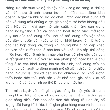
Năng lực sản xuất và độ tin cậy của việc giao hàng là những
vấn đề thực tế ảnh hưởng trực tiếp đến hoạt động kinh
doanh. Ngay cả những bộ lọc chất lượng cao nhất cũng trở
nên vô dụng nếu chúng được giao chậm trễ hoặc không đều
đặn. Hãy đánh giá quy mô sản xuất, khả năng sản lượng
hàng ngày/hàng tuần và tính linh hoạt trong việc mở rộng
quy mô của nhà cung cấp. Một số nhà cung cấp vận hành
các dây chuyền sản xuất tự động, khối lượng lớn, lý tưởng
cho các hợp đồng lớn, trong khi những nhà cung cấp khác
chuyên sản xuất theo lô nhỏ hơn với khâu lắp ráp thủ công
nhiều hơn. Hiểu rõ mô hình nào phù hợp với nhu cầu của bạn
là rất quan trọng. Đối với các nhà phân phối hoặc bán lẻ phụ
tùng ô tô cần khối lượng lớn và ổn định, nhà cung cấp có
năng lực sản xuất tự động mạnh mẽ sẽ giảm thiểu rủi ro thiếu
hàng. Ngược lại, đối với các bộ lọc chuyên dụng, khối lượng
thấp hoặc đặc thù, nhà sản xuất nhỏ hơn, giỏi sản xuất số
lượng nhỏ và tùy chỉnh có thể là lựa chọn tốt hơn.
Tính minh bạch về thời gian giao hàng là một yếu tố quan
trọng khác. Hãy hỏi các nhà cung cấp tiềm năng về thời gian
giao hàng điển hình cho các đơn đặt hàng tiêu chuẩn, số
lượng đặt hàng tối thiểu, thời gian giao hàng mẫu và lịch trình
tăng tốc cho các chương trình mới. Một nhà cung cấp đáng