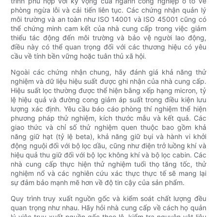
trình phù hợp với kỳ vọng của ngành công nghiệp ô tô về
phòng ngừa lỗi và cải tiến liên tục. Các chứng nhận quản lý
môi trường và an toàn như ISO 14001 và ISO 45001 cũng có
thể chứng minh cam kết của nhà cung cấp trong việc giảm
thiểu tác động đến môi trường và bảo vệ người lao động,
điều này có thể quan trọng đối với các thương hiệu có yêu
cầu về tính bền vững hoặc tuân thủ xã hội.
Ngoài các chứng nhận chung, hãy đánh giá khả năng thử
nghiệm và dữ liệu hiệu suất được ghi nhận của nhà cung cấp.
Hiệu suất lọc thường được thể hiện bằng xếp hạng micron, tỷ
lệ hiệu quả và đường cong giảm áp suất trong điều kiện lưu
lượng xác định. Yêu cầu báo cáo phòng thí nghiệm thể hiện
phương pháp thử nghiệm, kích thước mẫu và kết quả. Các
giao thức và chỉ số thử nghiệm quen thuộc bao gồm khả
năng giữ hạt (tỷ lệ beta), khả năng giữ bụi và hành vi khởi
động nguội đối với bộ lọc dầu, cũng như điện trở luồng khí và
hiệu quả thu giữ đối với bộ lọc không khí và bộ lọc cabin. Các
nhà cung cấp thực hiện thử nghiệm tuổi thọ tăng tốc, thử
nghiệm nổ và các nghiên cứu xác thực thực tế sẽ mang lại
sự đảm bảo mạnh mẽ hơn về độ tin cậy của sản phẩm.
Quy trình truy xuất nguồn gốc và kiểm soát chất lượng đều
quan trọng như nhau. Hãy hỏi nhà cung cấp về cách họ quản
lý việc truy xuất nguồn gốc theo lô, kiểm tra nguyên vật liệu