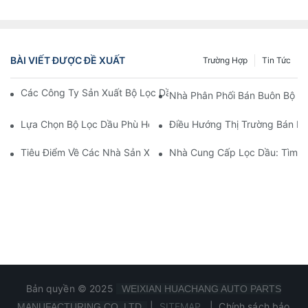
BÀI VIẾT ĐƯỢC ĐỀ XUẤT
Trường Hợp
Tin Tức
Các Công Ty Sản Xuất Bộ Lọc Dầu Hàng Đầu: Tổng Quan Toàn 
Nhà Phân Phối Bán Buôn Bộ Lọ
Lựa Chọn Bộ Lọc Dầu Phù Hợp Cho Mẫu Xe Của Bạn: Những Câ
Điều Hướng Thị Trường Bán Bu
Tiêu Điểm Về Các Nhà Sản Xuất Bộ Lọc Dầu Hàng Đầu Và Nhữn
Nhà Cung Cấp Lọc Dầu: Tìm K
Bản quyền © 2025
WEIXIAN HUACHANG AUTO PARTS
|
SITEMAP
|
Chính sách bảo
MANUFACTURING CO.,LTD.