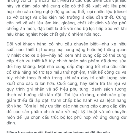
nhưng với chi phí cao hơn. Hiểu rõ các đặc điểm của vật liệu
này và đảm bảo nhà cung cấp có thể đề xuất vật liệu phù
hợp cho các công nghệ động cơ cụ thể, loại nhiên liệu (diesel
so với xăng) và điều kiện môi trường là điều cần thiết. Cũng
cần hỏi về vật liệu làm kín, gioăng, chất kết dính và lớp phủ
chống ăn mòn, đặc biệt là đối với các bộ lọc tiếp xúc với khí
hậu khắc nghiệt hoặc chất gây ô nhiễm hóa học.
Đối với khách hàng có nhu cầu chuyên biệt—như xe hiệu
suất cao, thiết bị thương mại hạng nặng hoặc hệ thống quản
lý nhiệt cho xe điện—hãy hỏi xem nhà cung cấp có thể cung
cấp dịch vụ thiết kế tùy chỉnh hoặc sản phẩm đã được sửa
đổi hay không. Một nhà cung cấp đáp ứng tốt nhu cầu cần
có khả năng hỗ trợ tạo mẫu thử nghiệm, thiết kế công cụ và
tùy chỉnh theo lô nhỏ trong khi vẫn duy trì chất lượng sản
xuất cho các lô lớn hơn. Cuối cùng, hãy kiểm tra tài liệu và
quy trình ghi nhãn về số hiệu phụ tùng, danh sách tương
thích và hướng dẫn lắp đặt. Tài liệu rõ ràng, chính xác giúp
giảm thiểu lỗi lắp đặt, tranh chấp bảo hành và sai lệch hàng
tồn kho. Tóm lại, hãy ưu tiên các nhà cung cấp cung cấp đầy
đủ các sản phẩm chính xác về mặt kỹ thuật và có chuyên
môn để lựa chọn cấu trúc bộ lọc phù hợp với ứng dụng dự
định.
Năng lực sản xuất, thời gian giao hàng và độ tin cậy