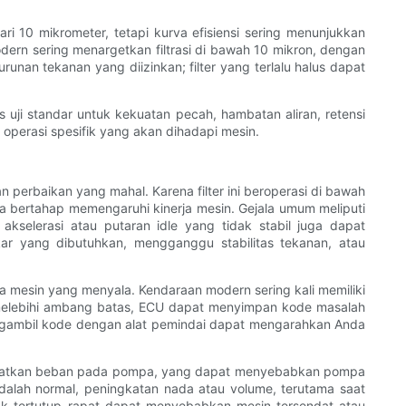
ri 10 mikrometer, tetapi kurva efisiensi sering menunjukkan
odern sering menargetkan filtrasi di bawah 10 mikron, dengan
unan tekanan yang diizinkan; filter yang terlalu halus dapat
us uji standar untuk kekuatan pecah, hambatan aliran, retensi
i operasi spesifik yang akan dihadapi mesin.
 perbaikan yang mahal. Karena filter ini beroperasi di bawah
ara bertahap memengaruhi kinerja mesin. Gejala umum meliputi
akselerasi atau putaran idle yang tidak stabil juga dapat
kar yang dibutuhkan, mengganggu stabilitas tekanan, atau
a mesin yang menyala. Kendaraan modern sering kali memiliki
ik melebihi ambang batas, ECU dapat menyimpan kode masalah
mengambil kode dengan alat pemindai dapat mengarahkan Anda
ningkatkan beban pada pompa, yang dapat menyebabkan pompa
dalah normal, peningkatan nada atau volume, terutama saat
idak tertutup rapat dapat menyebabkan mesin tersendat atau