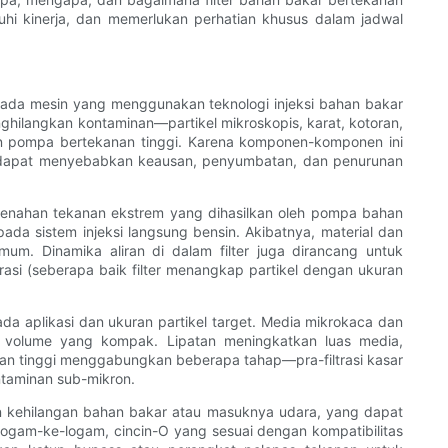
hi kinerja, dan memerlukan perhatian khusus dalam jadwal
a pada mesin yang menggunakan teknologi injeksi bahan bakar
nghilangkan kontaminan—partikel mikroskopis, karat, kotoran,
an pompa bertekanan tinggi. Karena komponen-komponen ini
n dapat menyebabkan keausan, penyumbatan, dan penurunan
tuk menahan tekanan ekstrem yang dihasilkan oleh pompa bahan
da sistem injeksi langsung bensin. Akibatnya, material dan
um. Dinamika aliran di dalam filter juga dirancang untuk
si (seberapa baik filter menangkap partikel dengan ukuran
 pada aplikasi dan ukuran partikel target. Media mikrokaca dan
lam volume yang kompak. Lipatan meningkatkan luas media,
nan tinggi menggabungkan beberapa tahap—pra-filtrasi kasar
ontaminan sub-mikron.
an kehilangan bahan bakar atau masuknya udara, yang dapat
 logam-ke-logam, cincin-O yang sesuai dengan kompatibilitas