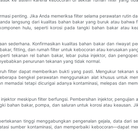
ormasi penting. Jika Anda memeriksa filter selama perawatan rutin d
tanda langsung dari kualitas bahan bakar yang buruk atau bahwa fi
 komponen hulu, seperti korosi pada tangki bahan bakar atau k
aan sederhana. Konfirmasikan kualitas bahan bakar dan riwayat p
akar, fitting, dan rumah filter untuk kebocoran atau kerusakan ya
perti tekanan rel bahan bakar, lebar pulsa injektor, dan peng
enyebabkan penurunan tekanan yang tidak normal.
ruh filter dapat memberikan bukti yang pasti. Mengukur tekanan s
Beberapa bengkel perawatan menggunakan alat khusus untuk menguk
an memadai tetapi dicurigai adanya kontaminasi, melepas dan meme
ktor meskipun filter berfungsi. Pembersihan injektor, pengujian al
angki bahan bakar, pompa, dan saluran untuk korosi atau keausan. 
 bertekanan tinggi menggabungkan pengenalan gejala, data dari se
ngatasi sumber kontaminasi, dan memperbaiki kebocoran—dapat m