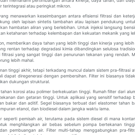
 dan memahami pertimbangan antara kinerja, daya tahan, dan biaya.
r terintegrasi atau peringkat mikron.
ang menawarkan keseimbangan antara efisiensi filtrasi dan keterj
idukung oleh lapisan sintetis tambahan atau lapisan pendukung u
an hambatan aliran yang berlebihan. Untuk injeksi langsung bensi
atkan ketahanan terhadap kelembapan dan kekuatan mekanik yang leb
ilon, memberikan daya tahan yang lebih tinggi dan kinerja yang lebi
ng rentan terhadap degradasi kimia dibandingkan selulosa tradisiona
nsi filtrasi yang sangat tinggi dan penurunan tekanan yang rendah
erung lebih mahal.
anan tinggi akhir, tetapi terkadang muncul dalam sistem pra-filtras
 dapat diregenerasi dengan pembersihan. Filter ini biasanya tidak
ikan dukungan struktural.
tahan korosi atau polimer berkekuatan tinggi. Rumah filter dari a
an dan getaran tinggi. Untuk aplikasi yang sensitif terhadap ber
n bakar dan aditif. Segel biasanya terbuat dari elastomer tahan ba
mpuran etanol, dan biodiesel dalam jangka waktu lama.
tur seperti pemisah air, terutama pada sistem diesel di mana kontam
k menghilangkan air bebas sebelum pompa bertekanan tinggi, 
embuangan air. Filter multi-tahap menggabungkan pra-filtrasi k