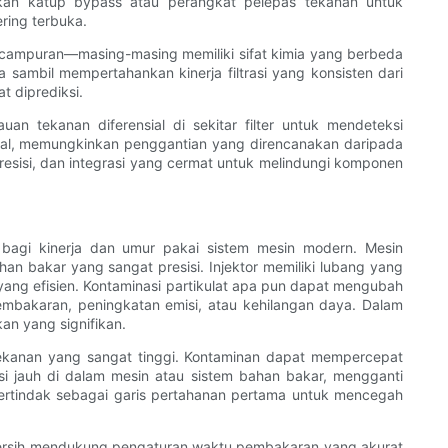
takan katup bypass atau perangkat pelepas tekanan untuk
ering terbuka.
an campuran—masing-masing memiliki sifat kimia yang berbeda
sambil mempertahankan kinerja filtrasi yang konsisten dari
t diprediksi.
 tekanan diferensial di sekitar filter untuk mendeteksi
tal, memungkinkan penggantian yang direncanakan daripada
esisi, dan integrasi yang cermat untuk melindungi komponen
 bagi kinerja dan umur pakai sistem mesin modern. Mesin
n bakar yang sangat presisi. Injektor memiliki lubang yang
ng efisien. Kontaminasi partikulat apa pun dapat mengubah
mbakaran, peningkatan emisi, atau kehilangan daya. Dalam
an yang signifikan.
 tekanan yang sangat tinggi. Kontaminan dapat mempercepat
si jauh di dalam mesin atau sistem bahan bakar, mengganti
bertindak sebagai garis pertahanan pertama untuk mencegah
g bersih mendukung pengaturan waktu pembakaran yang akurat