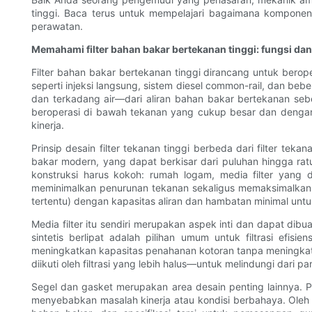
tinggi. Baca terus untuk mempelajari bagaimana komponen
perawatan.
Memahami filter bahan bakar bertekanan tinggi: fungsi dan
Filter bahan bakar bertekanan tinggi dirancang untuk berop
seperti injeksi langsung, sistem diesel common-rail, dan be
dan terkadang air—dari aliran bahan bakar bertekanan se
beroperasi di bawah tekanan yang cukup besar dan denga
kinerja.
Prinsip desain filter tekanan tinggi berbeda dari filter te
bakar modern, yang dapat berkisar dari puluhan hingga rat
konstruksi harus kokoh: rumah logam, media filter yang 
meminimalkan penurunan tekanan sekaligus memaksimalkan p
tertentu) dengan kapasitas aliran dan hambatan minimal un
Media filter itu sendiri merupakan aspek inti dan dapat dibua
sintetis berlipat adalah pilihan umum untuk filtrasi ef
meningkatkan kapasitas penahanan kotoran tanpa meningkatk
diikuti oleh filtrasi yang lebih halus—untuk melindungi dari
Segel dan gasket merupakan area desain penting lainnya. 
menyebabkan masalah kinerja atau kondisi berbahaya. Oleh k