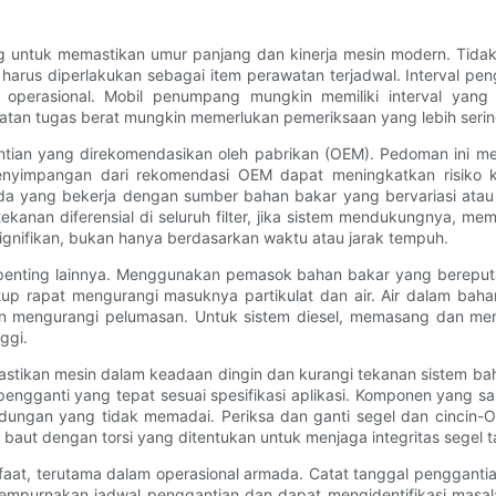
ing untuk memastikan umur panjang dan kinerja mesin modern. Tid
harus diperlakukan sebagai item perawatan terjadwal. Interval pen
si operasional. Mobil penumpang mungkin memiliki interval ya
tan tugas berat mungkin memerlukan pemeriksaan yang lebih sering
gantian yang direkomendasikan oleh pabrikan (OEM). Pedoman ini m
Penyimpangan dari rekomendasi OEM dapat meningkatkan risiko 
ada yang bekerja dengan sumber bahan bakar yang bervariasi atau
ekanan diferensial di seluruh filter, jika sistem mendukungnya, m
ignifikan, bukan hanya berdasarkan waktu atau jarak tempuh.
penting lainnya. Menggunakan pemasok bahan bakar yang bereputa
tup rapat mengurangi masuknya partikulat dan air. Air dalam ba
mengurangi pelumasan. Untuk sistem diesel, memasang dan memel
ggi.
 Pastikan mesin dalam keadaan dingin dan kurangi tekanan sistem b
ngganti yang tepat sesuai spesifikasi aplikasi. Komponen yang sala
ungan yang tidak memadai. Periksa dan ganti segel dan cincin-O
t dengan torsi yang ditentukan untuk menjaga integritas segel ta
, terutama dalam operasional armada. Catat tanggal penggantian fil
nyempurnakan jadwal penggantian dan dapat mengidentifikasi masal