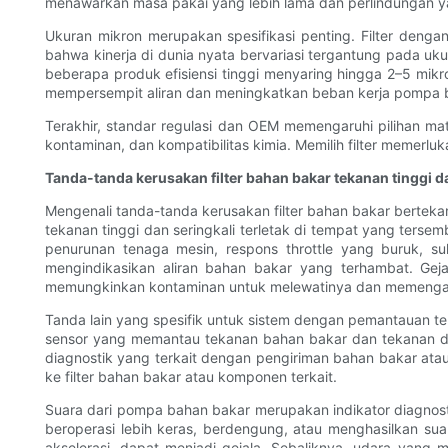
menawarkan masa pakai yang lebih lama dan perlindungan yan
Ukuran mikron merupakan spesifikasi penting. Filter dengan
bahwa kinerja di dunia nyata bervariasi tergantung pada uku
beberapa produk efisiensi tinggi menyaring hingga 2–5 mikro
mempersempit aliran dan meningkatkan beban kerja pompa ba
Terakhir, standar regulasi dan OEM memengaruhi pilihan mater
kontaminan, dan kompatibilitas kimia. Memilih filter memerlu
Tanda-tanda kerusakan filter bahan bakar tekanan tinggi 
Mengenali tanda-tanda kerusakan filter bahan bakar bertekan
tekanan tinggi dan seringkali terletak di tempat yang terse
penurunan tenaga mesin, respons throttle yang buruk, sul
mengindikasikan aliran bahan bakar yang terhambat. Geja
memungkinkan kontaminan untuk melewatinya dan memengaru
Tanda lain yang spesifik untuk sistem dengan pemantauan te
sensor yang memantau tekanan bahan bakar dan tekanan dife
diagnostik yang terkait dengan pengiriman bahan bakar ata
ke filter bahan bakar atau komponen terkait.
Suara dari pompa bahan bakar merupakan indikator diagnos
beroperasi lebih keras, berdengung, atau menghasilkan su
akselerasi, dapat menjadi gejala. Sebaliknya, udara yang 