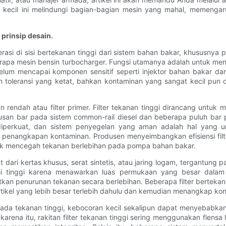
 kecil ini melindungi bagian-bagian mesin yang mahal, memengaru
 prinsip desain.
erasi di sisi bertekanan tinggi dari sistem bahan bakar, khususny
berapa mesin bensin turbocharger. Fungsi utamanya adalah untuk me
belum mencapai komponen sensitif seperti injektor bahan bakar d
n toleransi yang ketat, bahkan kontaminan yang sangat kecil pu
kanan rendah atau filter primer. Filter tekanan tinggi dirancang un
usan bar pada sistem common-rail diesel dan beberapa puluh bar pa
diperkuat, dan sistem penyegelan yang aman adalah hal yang um
enangkapan kontaminan. Produsen menyeimbangkan efisiensi filtra
tuk mencegah tekanan berlebihan pada pompa bahan bakar.
t dari kertas khusus, serat sintetis, atau jaring logam, tergantung
isiensi tinggi karena menawarkan luas permukaan yang besar da
an penurunan tekanan secara berlebihan. Beberapa filter berteka
 partikel yang lebih besar terlebih dahulu dan kemudian menangkap k
Pada tekanan tinggi, kebocoran kecil sekalipun dapat menyebabk
arena itu, rakitan filter tekanan tinggi sering menggunakan flensa