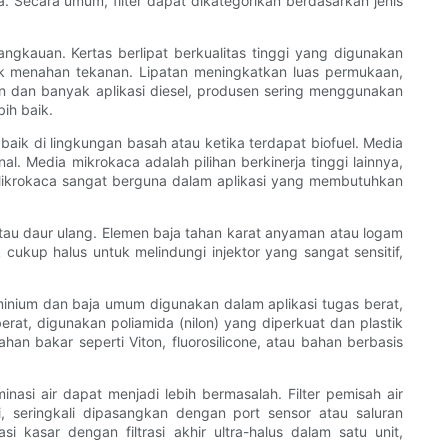
 Secara umum, filter dapat dikategorikan berdasarkan jenis
angkauan. Kertas berlipat berkualitas tinggi yang digunakan
ntuk menahan tekanan. Lipatan meningkatkan luas permukaan,
n dan banyak aplikasi diesel, produsen sering menggunakan
ih baik.
h baik di lingkungan basah atau ketika terdapat biofuel. Media
l. Media mikrokaca adalah pilihan berkinerja tinggi lainnya,
. Mikrokaca sangat berguna dalam aplikasi yang membutuhkan
i atau daur ulang. Elemen baja tahan karat anyaman atau logam
 cukup halus untuk melindungi injektor yang sangat sensitif,
luminium dan baja umum digunakan dalam aplikasi tugas berat,
at, digunakan poliamida (nilon) yang diperkuat dan plastik
han bakar seperti Viton, fluorosilicone, atau bahan berbasis
inasi air dapat menjadi lebih bermasalah. Filter pemisah air
seringkali dipasangkan dengan port sensor atau saluran
asar dengan filtrasi akhir ultra-halus dalam satu unit,