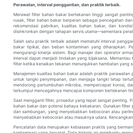
Perawatan, interval penggantian, dan praktik terbaik.
Merawat filter bahan bakar bertekanan tinggi sangat pent
rusak, filter bahan bakar berperan sebagai pencegahan dan 
rekomendasi pabrikan, kualitas bahan bakar, dan kondi
disinkronkan dengan tahapan servis utama—sementara perala
Salah satu praktik terbaik adalah mematuhi interval peng
bakar tipikal, dan beban kontaminan yang diharapkan. 
mengurangi kinerja sistem. Bagi manajer dan operator arm
interval dapat menjadi tindakan yang bijaksana. Memantau t
filter ketika kenaikan tekanan menunjukkan hambatan yang s
Manajemen kualitas bahan bakar adalah praktik perawatan 
untuk tangki penyimpanan, dan menjaga tangki tetap tertu
mendorong pertumbuhan mikroba, mempercepat korosi, dan 
terkumpul mencegahnya mencapai komponen bertekanan tin
Saat mengganti filter, prosedur yang tepat sangat penting.
bahan bakar dan potensi bahaya kebakaran. Gunakan filter pe
dan sambungan, yang menyebabkan kebocoran atau perlind
menyebabkan kebocoran atau masuknya udara. Kencangkan bau
Pencatatan data merupakan kebiasaan praktis yang bermanfaat
kontaminasi yang tercatat. Data historis ini membantu me