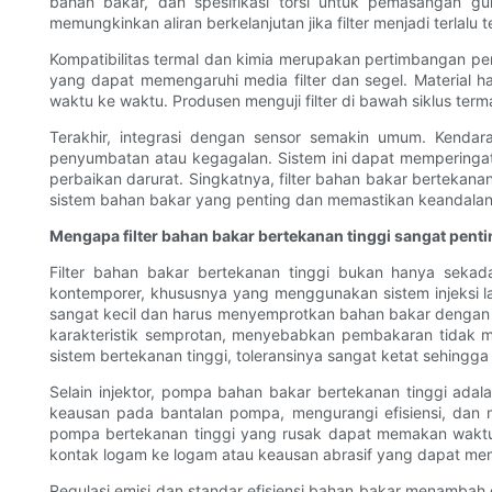
bahan bakar, dan spesifikasi torsi untuk pemasangan gu
memungkinkan aliran berkelanjutan jika filter menjadi terlalu 
Kompatibilitas termal dan kimia merupakan pertimbangan pen
yang dapat memengaruhi media filter dan segel. Material h
waktu ke waktu. Produsen menguji filter di bawah siklus te
Terakhir, integrasi dengan sensor semakin umum. Kendar
penyumbatan atau kegagalan. Sistem ini dapat memperinga
perbaikan darurat. Singkatnya, filter bahan bakar berteka
sistem bahan bakar yang penting dan memastikan keandalan
Mengapa filter bahan bakar bertekanan tinggi sangat pen
Filter bahan bakar bertekanan tinggi bukan hanya sekad
kontemporer, khususnya yang menggunakan sistem injeksi la
sangat kecil dan harus menyemprotkan bahan bakar dengan 
karakteristik semprotan, menyebabkan pembakaran tidak m
sistem bertekanan tinggi, toleransinya sangat ketat sehing
Selain injektor, pompa bahan bakar bertekanan tinggi ada
keausan pada bantalan pompa, mengurangi efisiensi, dan m
pompa bertekanan tinggi yang rusak dapat memakan waktu d
kontak logam ke logam atau keausan abrasif yang dapat m
Regulasi emisi dan standar efisiensi bahan bakar menambah