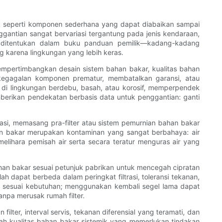
ak seperti komponen sederhana yang dapat diabaikan sampai
ggantian sangat bervariasi tergantung pada jenis kendaraan,
ng ditentukan dalam buku panduan pemilik—kadang-kadang
 karena lingkungan yang lebih keras.
empertimbangkan desain sistem bahan bakar, kualitas bahan
kegagalan komponen prematur, membatalkan garansi, atau
 di lingkungan berdebu, basah, atau korosif, memperpendek
emberikan pendekatan berbasis data untuk penggantian: ganti
si, memasang pra-filter atau sistem pemurnian bahan bakar
han bakar merupakan kontaminan yang sangat berbahaya: air
ihara pemisah air serta secara teratur menguras air yang
ahan bakar sesuai petunjuk pabrikan untuk mencegah cipratan
h dapat berbeda dalam peringkat filtrasi, toleransi tekanan,
 sesuai kebutuhan; menggunakan kembali segel lama dapat
npa merusak rumah filter.
ter, interval servis, tekanan diferensial yang teramati, dan
ah kualitas bahan bakar sistemik yang memerlukan tindakan