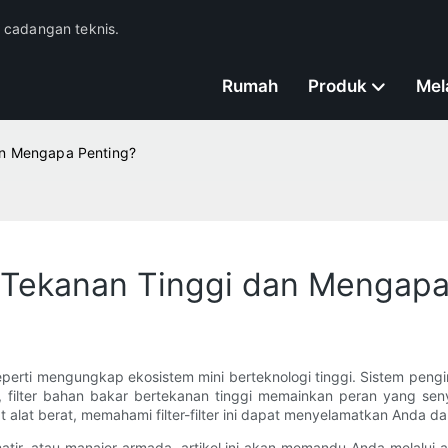
n cadangan teknis.
Rumah
Produk
Mel
dan Mengapa Penting?
r Tekanan Tinggi dan Mengapa
eperti mengungkap ekosistem mini berteknologi tinggi. Sistem peng
, filter bahan bakar bertekanan tinggi memainkan peran yang s
lat berat, memahami filter-filter ini dapat menyelamatkan Anda dar
ir, atau manajer armada, artikel ini akan memandu Anda melalui 