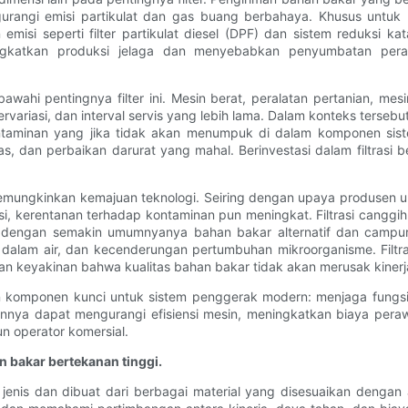
ngi emisi partikulat dan gas buang berbahaya. Khusus untuk m
si seperti filter partikulat diesel (DPF) dan sistem reduksi kata
atkan produksi jelaga dan menyebabkan penyumbatan perangk
wahi pentingnya filter ini. Mesin berat, peralatan pertanian, me
rvariasi, dan interval servis yang lebih lama. Dalam konteks terseb
aminan yang jika tidak akan menumpuk di dalam komponen sistem.
, dan perbaikan darurat yang mahal. Berinvestasi dalam filtrasi 
 memungkinkan kemajuan teknologi. Seiring dengan upaya produsen 
si, kerentanan terhadap kontaminan pun meningkat. Filtrasi cangg
ng dengan semakin umumnyanya bahan bakar alternatif dan campura
 dalam air, dan kecenderungan pertumbuhan mikroorganisme. Filtr
 keyakinan bahwa kualitas bahan bakar tidak akan merusak kinerj
kan komponen kunci untuk sistem penggerak modern: menjaga fungs
nnya dapat mengurangi efisiensi mesin, meningkatkan biaya per
un operator komersial.
n bakar bertekanan tinggi.
 jenis dan dibuat dari berbagai material yang disesuaikan dengan 