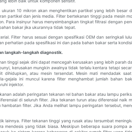
g lebih baik untuk komponen sensitif.
 ukuran 10 mikron akan menghentikan partikel yang lebih besar da
ran partikel dan jenis media. Filter bertekanan tinggi pada mesin m
n. Para insinyur harus menyeimbangkan tingkat filtrasi dengan penur
han bakar jika ukurannya tidak tepat.
ial. Filter harus sesuai dengan spesifikasi OEM dan seringkali lul
kan perhatian pada spesifikasi ini dan pada bahan bakar serta kondis
dan langkah-langkah diagnostik.
an tinggi sejak dini dapat mencegah kerusakan yang lebih parah dan
mbunyi, kerusakan mungkin awalnya tidak terlalu kentara tetapi sec
it dihidupkan, atau mesin tersendat. Mesin mati mendadak saat 
la-gejala ini muncul karena filter menghambat jumlah bahan ba
hi injektor.
kanan adalah peringatan tekanan rel bahan bakar atau lampu periks
rensial di seluruh filter. Jika tekanan turun atau diferensial na
u hambatan filter. Jika Anda melihat lampu peringatan tersebut, 
tik lainnya. Filter tekanan tinggi yang rusak atau tersumbat me
ara mendesis yang tidak biasa. Meskipun beberapa suara pompa a
masuk ke sistem karena kebocoran di sekitar rumah filter yang t