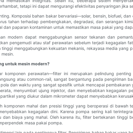
na memastikan integritas. Selain itu, beberapa sistem menyer
terhambat, tetapi ini dapat mengurangi efektivitas penyaringan jika s
ting. Komposisi bahan bakar bervariasi—solar, bensin, biofuel, d
arus tahan terhadap pembengkakan, degradasi, dan serangan kimia 
rmal dan paparan kontaminan untuk memastikan masa pakai yang dapa
aan modern dapat menggabungkan sensor tekanan dan pemantauan
tkan pengemudi atau staf perawatan sebelum terjadi kegagalan fa
nan tinggi menggabungkan kekuatan mekanis, rekayasa media yang pr
 mesin.
ting untuk mesin modern?
ar komponen perawatan—filter ini merupakan pelindung penting
ngsung atau common-rail, sangat bergantung pada pengiriman baha
pola dan waktu yang sangat spesifik untuk mencapai pembakaran ya
erata, menyumbat ujung injektor, dan menyebabkan kegagalan pe
ga partikel yang diukur dalam mikrometer dapat menyebabkan kerusak
lah komponen mahal dan presisi tinggi yang beroperasi di bawah
enyebabkan kegagalan dini. Karena pompa sering kali terintegra
an biaya yang mahal. Oleh karena itu, filter bertekanan tinggi 
emperpendek masa pakai pompa.
 dimensi lain pada pentingnya filter. Pengiriman bahan bakar yan