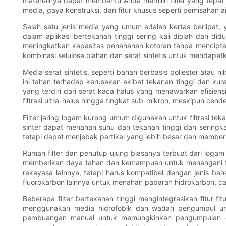
materialnya dapat membantu Anda memilih filter yang tepat
media, gaya konstruksi, dan fitur khusus seperti pemisahan ai
Salah satu jenis media yang umum adalah kertas berlipat, y
dalam aplikasi bertekanan tinggi sering kali diolah dan d
meningkatkan kapasitas penahanan kotoran tanpa menciptak
kombinasi selulosa olahan dan serat sintetis untuk mendap
Media serat sintetis, seperti bahan berbasis poliester atau n
ini tahan terhadap kerusakan akibat tekanan tinggi dan kura
yang terdiri dari serat kaca halus yang menawarkan efisie
filtrasi ultra-halus hingga tingkat sub-mikron, meskipun cend
Filter jaring logam kurang umum digunakan untuk filtrasi tek
sinter dapat menahan suhu dan tekanan tinggi dan seringkali
tetapi dapat menjebak partikel yang lebih besar dan member
Rumah filter dan penutup ujung biasanya terbuat dari logam 
memberikan daya tahan dan kemampuan untuk menangani tekan
rekayasa lainnya, tetapi harus kompatibel dengan jenis baha
fluorokarbon lainnya untuk menahan paparan hidrokarbon, ca
Beberapa filter bertekanan tinggi mengintegrasikan fitur-fi
menggunakan media hidrofobik dan wadah pengumpul untu
pembuangan manual untuk memungkinkan pengumpulan dan p