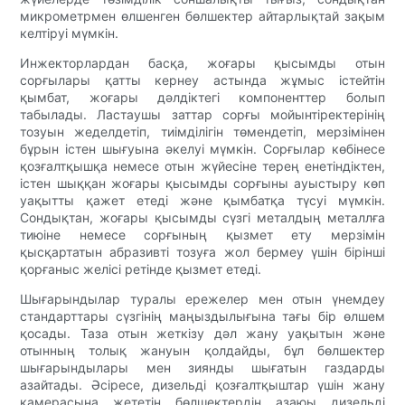
микрометрмен өлшенген бөлшектер айтарлықтай зақым
келтіруі мүмкін.
Инжекторлардан басқа, жоғары қысымды отын
сорғылары қатты кернеу астында жұмыс істейтін
қымбат, жоғары дәлдіктегі компоненттер болып
табылады. Ластаушы заттар сорғы мойынтіректерінің
тозуын жеделдетіп, тиімділігін төмендетіп, мерзімінен
бұрын істен шығуына әкелуі мүмкін. Сорғылар көбінесе
қозғалтқышқа немесе отын жүйесіне терең енетіндіктен,
істен шыққан жоғары қысымды сорғыны ауыстыру көп
уақытты қажет етеді және қымбатқа түсуі мүмкін.
Сондықтан, жоғары қысымды сүзгі металдың металлға
тиюіне немесе сорғының қызмет ету мерзімін
қысқартатын абразивті тозуға жол бермеу үшін бірінші
қорғаныс желісі ретінде қызмет етеді.
Шығарындылар туралы ережелер мен отын үнемдеу
стандарттары сүзгінің маңыздылығына тағы бір өлшем
қосады. Таза отын жеткізу дәл жану уақытын және
отынның толық жануын қолдайды, бұл бөлшектер
шығарындылары мен зиянды шығатын газдарды
азайтады. Әсіресе, дизельді қозғалтқыштар үшін жану
камерасына жететін бөлшектердің азаюы дизельді