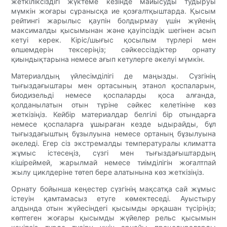
жеткіліксіздігі жүктеме кезінде майысуды тудыруы
мүмкін жоғары сұранысқа ие қозғалтқыштарда. Қысым
рейтингі жарылыс қаупін болдырмау үшін жүйенің
максималды қысымынан және қауіпсіздік шегінен асып
кетуі керек. Кіріс/шығыс қосылым түрлері мен
өлшемдерін тексеріңіз; сәйкессіздіктер орнату
қиындықтарына немесе ағып кетулерге әкелуі мүмкін.
Материалдың үйлесімділігі де маңызды. Сүзгінің
тығыздағыштары мен ортасының этанол қоспаларын,
биодизельді немесе қоспаларды қоса алғанда,
қолданылатын отын түріне сәйкес келетініне көз
жеткізіңіз. Кейбір материалдар белгілі бір отындарға
немесе қоспаларға ұшыраған кезде ыдырайды, бұл
тығыздағыштың бұзылуына немесе ортаның бұзылуына
әкеледі. Егер сіз экстремалды температуралы климатта
жұмыс істесеңіз, сүзгі мен тығыздағыштардың
кішіреймей, жарылмай немесе тиімділігін жоғалтпай
жылу циклдеріне төтеп бере алатынына көз жеткізіңіз.
Орнату бойынша кеңестер сүзгінің мақсатқа сай жұмыс
істеуін қамтамасыз етуге көмектеседі. Ауыстыру
алдында отын жүйесіндегі қысымды әрқашан түсіріңіз;
көптеген жоғары қысымды жүйелер рельс қысымын