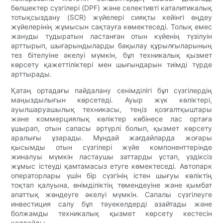
бөлшектер сүзгілері (DPF) және селективті каталитикалық
тотықсыздану (SCR) жүйелері сияқты кейінгі өңдеу
жүйелерінің жұмысын сақтауға көмектеседі. Толық емес
жануды тудыратын ластанған отын күйенің түзілуін
арттырып, шығарындыларды бақылау құрылғыларының
тез бітелуіне әкелуі мүмкін, бұл техникалық қызмет
көрсету қажеттіліктері мен шығындарын тиімді түрде
арттырады.
Қатаң ортадағы пайдалану сенімділігі бұл сүзгілердің
маңыздылығын көрсетеді. Ауыр жүк көліктері,
ауылшаруашылық техникасы, теңіз қозғалтқыштары
және коммерциялық көліктер көбінесе лас ортаға
ұшырап, отын сапасы әртүрлі болып, қызмет көрсету
аралығы ұзарады. Мұндай жағдайларда жоғары
қысымды отын сүзгілері жүйе компоненттерінде
жиналуы мүмкін ластаушы заттарды ұстап, үздіксіз
жұмыс істеуді қамтамасыз етуге көмектеседі. Автопарк
операторлары үшін бір сүзгінің істен шығуы көліктің
тоқтап қалуына, өнімділіктің төмендеуіне және қымбат
апаттық жөндеуге әкелуі мүмкін. Сапалы сүзгілеуге
инвестиция салу бұл тәуекелдерді азайтады және
болжамды техникалық қызмет көрсету кестесін
қолдайды.