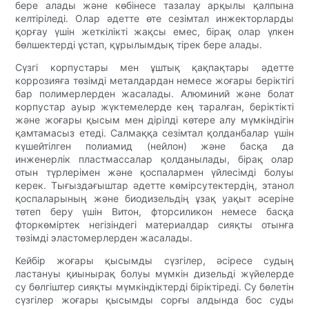
бере алады және көбінесе тазалау арқылы қалпына
келтіріледі. Олар әдетте өте сезімтал инжекторларды
қорғау үшін жеткілікті жақсы емес, бірақ олар үлкен
бөлшектерді ұстап, құрылымдық тірек бере алады.
Сүзгі корпустары мен ұштық қақпақтары әдетте
коррозияға төзімді металдардан немесе жоғары беріктігі
бар полимерлерден жасалады. Алюминий және болат
корпустар ауыр жүктемелерде кең таралған, беріктікті
және жоғары қысым мен дірілді көтере алу мүмкіндігін
қамтамасыз етеді. Салмаққа сезімтал қолданбалар үшін
күшейтілген полиамид (нейлон) және басқа да
инженерлік пластмассалар қолданылады, бірақ олар
отын түрлерімен және қоспалармен үйлесімді болуы
керек. Тығыздағыштар әдетте көмірсутектердің, этанол
қоспаларының және биодизельдің ұзақ уақыт әсеріне
төтеп беру үшін Витон, фторсиликон немесе басқа
фторкөміртек негізіндегі материалдар сияқты отынға
төзімді эластомерлерден жасалады.
Кейбір жоғары қысымды сүзгілер, әсіресе судың
ластануы қиынырақ болуы мүмкін дизельді жүйелерде
су бөлгіштер сияқты мүмкіндіктерді біріктіреді. Су бөлетін
сүзгілер жоғары қысымды сорғы алдында бос суды