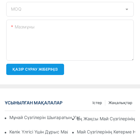
MOQ
Мазмұны
ҚАЗІР СҰРАУ ЖІБЕРІҢІЗ
ҰСЫНЫЛҒАН МАҚАЛАЛАР
Істер
Жаңалықтар
Мұнай Сүзгілерін Шығаратын Үздік Компаниялар: Жан-Жақ
Ең Жақсы Май Сүзгілерінің 
Көлік Үлгісі Үшін Дұрыс Май Сүзгісін Таңдау: Негізгі Ойлар
Май Сүзгілерінің Көтерме Н