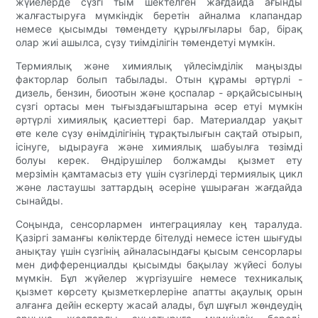
жүйелерде сүзгі тым шектелген жағдайда ағынды
жалғастыруға мүмкіндік беретін айналма клапандар
немесе қысымды төмендету құрылғылары бар, бірақ
олар жиі ашылса, сүзу тиімділігін төмендетуі мүмкін.
Термиялық және химиялық үйлесімділік маңызды
факторлар болып табылады. Отын құрамы әртүрлі -
дизель, бензин, биоотын және қоспалар - әрқайсысының
сүзгі ортасы мен тығыздағыштарына әсер етуі мүмкін
әртүрлі химиялық қасиеттері бар. Материалдар уақыт
өте келе сүзу өнімділігінің тұрақтылығын сақтай отырып,
ісінуге, ыдырауға және химиялық шабуылға төзімді
болуы керек. Өндірушілер болжамды қызмет ету
мерзімін қамтамасыз ету үшін сүзгілерді термиялық цикл
және ластаушы заттардың әсеріне ұшыраған жағдайда
сынайды.
Соңында, сенсорлармен интеграциялау кең таралуда.
Қазіргі заманғы көліктерде бітелуді немесе істен шығуды
анықтау үшін сүзгінің айналасындағы қысым сенсорлары
мен дифференциалды қысымды бақылау жүйесі болуы
мүмкін. Бұл жүйелер жүргізушіге немесе техникалық
қызмет көрсету қызметкерлеріне апатты ақаулық орын
алғанға дейін ескерту жасай алады, бұл шұғыл жөндеудің