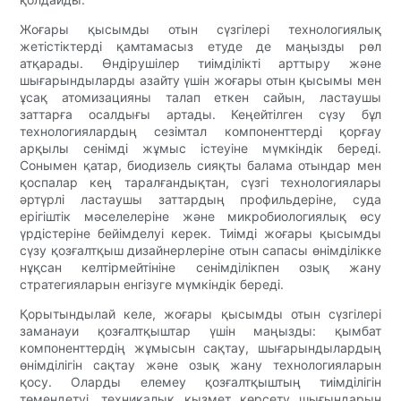
Жоғары қысымды отын сүзгілері технологиялық
жетістіктерді қамтамасыз етуде де маңызды рөл
атқарады. Өндірушілер тиімділікті арттыру және
шығарындыларды азайту үшін жоғары отын қысымы мен
ұсақ атомизацияны талап еткен сайын, ластаушы
заттарға осалдығы артады. Кеңейтілген сүзу бұл
технологиялардың сезімтал компоненттерді қорғау
арқылы сенімді жұмыс істеуіне мүмкіндік береді.
Сонымен қатар, биодизель сияқты балама отындар мен
қоспалар кең таралғандықтан, сүзгі технологиялары
әртүрлі ластаушы заттардың профильдеріне, суда
ерігіштік мәселелеріне және микробиологиялық өсу
үрдістеріне бейімделуі керек. Тиімді жоғары қысымды
сүзу қозғалтқыш дизайнерлеріне отын сапасы өнімділікке
нұқсан келтірмейтініне сенімділікпен озық жану
стратегияларын енгізуге мүмкіндік береді.
Қорытындылай келе, жоғары қысымды отын сүзгілері
заманауи қозғалтқыштар үшін маңызды: қымбат
компоненттердің жұмысын сақтау, шығарындылардың
өнімділігін сақтау және озық жану технологияларын
қосу. Оларды елемеу қозғалтқыштың тиімділігін
төмендетуі, техникалық қызмет көрсету шығындарын