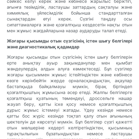
сәйкес келуі керек және көбінесе жарылыс беріктігі,
ағынға төзімділік, ластаушы заттардың сақталуы және
химиялық үйлесімділік бойынша стандартталған
сынақтардан өтуі керек. Сүзгіні таңдау осы
сипаттамаларға және қозғалтқыш кездесетін нақты отын
мен жұмыс жағдайларына назар аударуды талап етеді.
Жоғары қысымды отын сүзгісінің істен шығу белгілері
және диагностикалық қадамдар
Жоғары қысымды отын сүзгісінің істен шығу белгілерін
ерте анықтау ауыр зақымданулар мен қымбат
жөндеулердің алдын алуға көмектеседі. Бұл сүзгілер
жоғары қысыммен жұмыс істейтіндіктен және көбінесе
көзге көрінбейтін жерде орналасқандықтан, ақаулар
бастапқыда байқалмауы мүмкін, бірақ біртіндеп
қозғалтқыштың жұмысына әсер етеді. Жалпы белгілерге
қозғалтқыш қуатының төмендеуі, дроссельге нашар
жауап беру, қатты іске қосу немесе қозғалтқыштың
дұрыс жұмыс істемеуі жатады. Үдеу кезінде немесе
қатты бос жүріс кезінде тоқтап қалу отын ағынының
шектелуін де көрсетуі мүмкін. Бұл белгілер сүзгі қажетті
отын мөлшеріне кедергі келтіретіндіктен, қысымның
тұрақтылығын бұзатындықтан немесе ластаушы