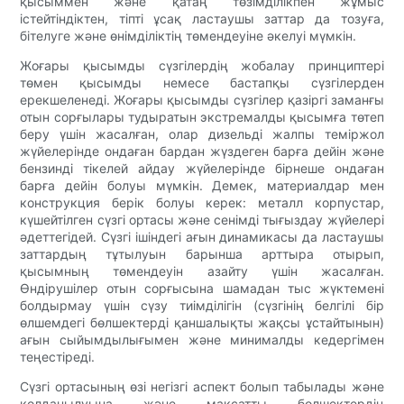
қысыммен және қатаң төзімділікпен жұмыс
істейтіндіктен, тіпті ұсақ ластаушы заттар да тозуға,
бітелуге және өнімділіктің төмендеуіне әкелуі мүмкін.
Жоғары қысымды сүзгілердің жобалау принциптері
төмен қысымды немесе бастапқы сүзгілерден
ерекшеленеді. Жоғары қысымды сүзгілер қазіргі заманғы
отын сорғылары тудыратын экстремалды қысымға төтеп
беру үшін жасалған, олар дизельді жалпы теміржол
жүйелерінде ондаған бардан жүздеген барға дейін және
бензинді тікелей айдау жүйелерінде бірнеше ондаған
барға дейін болуы мүмкін. Демек, материалдар мен
конструкция берік болуы керек: металл корпустар,
күшейтілген сүзгі ортасы және сенімді тығыздау жүйелері
әдеттегідей. Сүзгі ішіндегі ағын динамикасы да ластаушы
заттардың тұтылуын барынша арттыра отырып,
қысымның төмендеуін азайту үшін жасалған.
Өндірушілер отын сорғысына шамадан тыс жүктемені
болдырмау үшін сүзу тиімділігін (сүзгінің белгілі бір
өлшемдегі бөлшектерді қаншалықты жақсы ұстайтынын)
ағын сыйымдылығымен және минималды кедергімен
теңестіреді.
Сүзгі ортасының өзі негізгі аспект болып табылады және
қолданылуына және мақсатты бөлшектердің