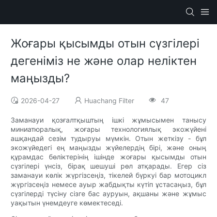
Жоғары қысымды отын сүзгілері
дегеніміз не және олар неліктен
маңызды?
2026-04-27
Huachang Filter
47
Заманауи қозғалтқыштың ішкі жұмысымен танысу
миниатюралық, жоғары технологиялық экожүйені
ашқандай сезім тудыруы мүмкін. Отын жеткізу - бұл
экожүйедегі ең маңызды жүйелердің бірі, және оның
құрамдас бөліктерінің ішінде жоғары қысымды отын
сүзгілері үнсіз, бірақ шешуші рөл атқарады. Егер сіз
заманауи көлік жүргізсеңіз, тікелей бүркуі бар мотоцикл
жүргізсеңіз немесе ауыр жабдықты күтіп ұстасаңыз, бұл
сүзгілерді түсіну сізге бас ауруын, ақшаны және жұмыс
уақытын үнемдеуге көмектеседі.