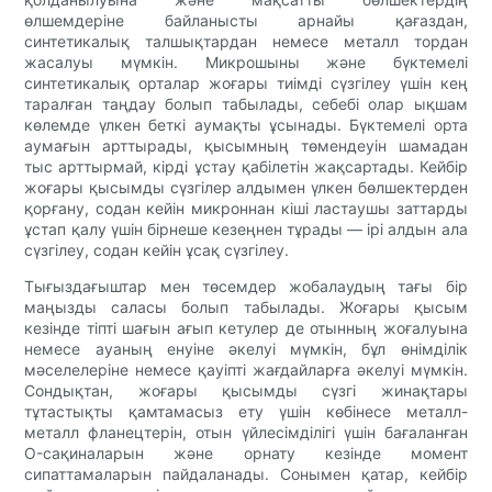
өлшемдеріне байланысты арнайы қағаздан,
синтетикалық талшықтардан немесе металл тордан
жасалуы мүмкін. Микрошыны және бүктемелі
синтетикалық орталар жоғары тиімді сүзгілеу үшін кең
таралған таңдау болып табылады, себебі олар ықшам
көлемде үлкен беткі аумақты ұсынады. Бүктемелі орта
аумағын арттырады, қысымның төмендеуін шамадан
тыс арттырмай, кірді ұстау қабілетін жақсартады. Кейбір
жоғары қысымды сүзгілер алдымен үлкен бөлшектерден
қорғану, содан кейін микроннан кіші ластаушы заттарды
ұстап қалу үшін бірнеше кезеңнен тұрады — ірі алдын ала
сүзгілеу, содан кейін ұсақ сүзгілеу.
Тығыздағыштар мен төсемдер жобалаудың тағы бір
маңызды саласы болып табылады. Жоғары қысым
кезінде тіпті шағын ағып кетулер де отынның жоғалуына
немесе ауаның енуіне әкелуі мүмкін, бұл өнімділік
мәселелеріне немесе қауіпті жағдайларға әкелуі мүмкін.
Сондықтан, жоғары қысымды сүзгі жинақтары
тұтастықты қамтамасыз ету үшін көбінесе металл-
металл фланецтерін, отын үйлесімділігі үшін бағаланған
O-сақиналарын және орнату кезінде момент
сипаттамаларын пайдаланады. Сонымен қатар, кейбір