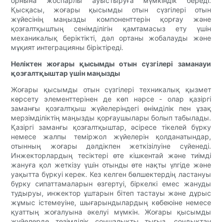
орнына жоспарлы ауыстыруға мүмкіндік береді.
Қысқасы, жоғары қысымды отын сүзгілері отын
жүйесінің маңызды компоненттерін қорғау және
қозғалтқыштың сенімділігін қамтамасыз ету үшін
механикалық беріктікті, дәл ортаны жобалауды және
мұқият интеграцияны біріктіреді.
Неліктен жоғары қысымды отын сүзгілері заманауи
қозғалтқыштар үшін маңызды
Жоғары қысымды отын сүзгілері техникалық қызмет
көрсету элементтерінен де көп нәрсе - олар қазіргі
заманғы қозғалтқыш жүйелеріндегі өнімділік пен ұзақ
мерзімділіктің маңызды қорғаушылары болып табылады.
Қазіргі заманғы қозғалтқыштар, әсіресе тікелей бүрку
немесе жалпы теміржол жүйелерін қолданатындар,
отынның жоғары дәлдікпен жеткізілуіне сүйенеді.
Инжекторлардың тесіктері өте кішкентай және тиімді
жануға қол жеткізу үшін отынды өте нақты үлгіде және
уақытта бүркуі керек. Кез келген бөлшектердің ластануы
бүрку сипаттамаларын өзгертуі, біркелкі емес жануды
тудыруы, инжектор ұштарын бітеп тастауы және дұрыс
жұмыс істемеуіне, шығарындылардың көбеюіне немесе
қуаттың жоғалуына әкелуі мүмкін. Жоғары қысымды
жүйелерде төзімділік соншалықты тығыз, сондықтан