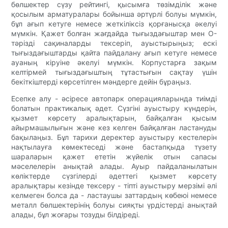
бөлшектер сүзу рейтингі, қысымға төзімділік және
қосылым арматуралары бойынша әртүрлі болуы мүмкін,
бұл ағып кетуге немесе жеткіліксіз қорғанысқа әкелуі
мүмкін. Қажет болған жағдайда тығыздағыштар мен O-
тәрізді сақиналарды тексеріп, ауыстырыңыз; ескі
тығыздағыштарды қайта пайдалану ағып кетуге немесе
ауаның кіруіне әкелуі мүмкін. Корпустарға зақым
келтірмей тығыздағыштың тұтастығын сақтау үшін
бекіткіштерді көрсетілген мәндерге дейін бұраңыз.
Есепке алу - әсіресе автопарк операцияларында тиімді
болатын практикалық әдет. Сүзгіні ауыстыру күндерін,
қызмет көрсету аралықтарын, байқалған қысым
айырмашылығын және кез келген байқалған ластануды
бақылаңыз. Бұл тарихи деректер ауыстыру кестелерін
нақтылауға көмектеседі және бастапқыда түзету
шараларын қажет ететін жүйелік отын сапасы
мәселелерін анықтай алады. Ауыр пайдаланылатын
көліктерде сүзгілерді әдеттегі қызмет көрсету
аралықтары кезінде тексеру - тіпті ауыстыру мерзімі әлі
келмеген болса да - ластаушы заттардың көбеюі немесе
металл бөлшектерінің болуы сияқты үрдістерді анықтай
алады, бұл жоғары тозуды білдіреді.