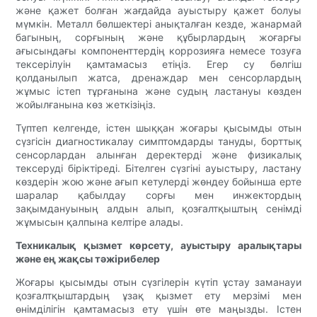
және қажет болған жағдайда ауыстыру қажет болуы
мүмкін. Металл бөлшектері анықталған кезде, жанармай
багының, сорғының және құбырлардың жоғарғы
ағысындағы компоненттердің коррозияға немесе тозуға
тексерілуін қамтамасыз етіңіз. Егер су бөлгіш
қолданылып жатса, дренаждар мен сенсорлардың
жұмыс істеп тұрғанына және судың ластануы көзден
жойылғанына көз жеткізіңіз.
Түптеп келгенде, істен шыққан жоғары қысымды отын
сүзгісін диагностикалау симптомдарды тануды, борттық
сенсорлардан алынған деректерді және физикалық
тексеруді біріктіреді. Бітелген сүзгіні ауыстыру, ластану
көздерін жою және ағып кетулерді жөндеу бойынша ерте
шаралар қабылдау сорғы мен инжектордың
зақымдануының алдын алып, қозғалтқыштың сенімді
жұмысын қалпына келтіре алады.
Техникалық қызмет көрсету, ауыстыру аралықтары
және ең жақсы тәжірибелер
Жоғары қысымды отын сүзгілерін күтіп ұстау заманауи
қозғалтқыштардың ұзақ қызмет ету мерзімі мен
өнімділігін қамтамасыз ету үшін өте маңызды. Істен