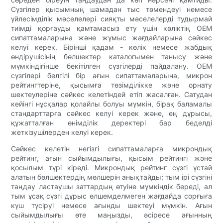
Сүзгілер қысымның шамадан тыс төмендеуі немесе
үйлесімділік мәселелері сияқты мәселелерді тудырмай
тиімді қорғауды қамтамасыз ету үшін көліктің OEM
сипаттамаларына және жұмыс жағдайларына сәйкес
келуі керек. Бірінші қадам - ​​көлік немесе жабдық
өндірушісінің бөлшектер каталогымен танысу және
мүмкіндігінше бекітілген сүзгілерді пайдалану. OEM
сүзгілері белгілі бір ағын сипаттамаларына, микрон
рейтингтеріне, қысымға төзімділікке және орнату
шектеулеріне сәйкес келетіндей етіп жасалған. Сатудан
кейінгі нұсқалар қолайлы болуы мүмкін, бірақ баламалы
стандарттарға сәйкес келуі керек және, ең дұрысы,
құжатталған өнімділік деректері бар беделді
жеткізушілерден келуі керек.
Сәйкес келетін негізгі сипаттамаларға микрондық
рейтинг, ағын сыйымдылығы, қысым рейтингі және
қосылым түрі кіреді. Микрондық рейтинг сүзгі ұстай
алатын бөлшектердің мөлшерін анықтайды; тым ірі сүзгіні
таңдау ластаушы заттардың өтуіне мүмкіндік береді, ал
тым ұсақ сүзгі дұрыс өлшемделмеген жағдайда сорғыға
күш түсіруі немесе ағынды шектеуі мүмкін. Ағын
сыйымдылығы өте маңызды, әсіресе ағынның