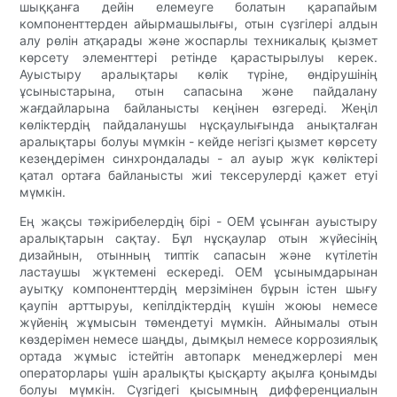
шыққанға дейін елемеуге болатын қарапайым
компоненттерден айырмашылығы, отын сүзгілері алдын
алу рөлін атқарады және жоспарлы техникалық қызмет
көрсету элементтері ретінде қарастырылуы керек.
Ауыстыру аралықтары көлік түріне, өндірушінің
ұсыныстарына, отын сапасына және пайдалану
жағдайларына байланысты кеңінен өзгереді. Жеңіл
көліктердің пайдаланушы нұсқаулығында анықталған
аралықтары болуы мүмкін - кейде негізгі қызмет көрсету
кезеңдерімен синхрондалады - ал ауыр жүк көліктері
қатал ортаға байланысты жиі тексерулерді қажет етуі
мүмкін.
Ең жақсы тәжірибелердің бірі - OEM ұсынған ауыстыру
аралықтарын сақтау. Бұл нұсқаулар отын жүйесінің
дизайнын, отынның типтік сапасын және күтілетін
ластаушы жүктемені ескереді. OEM ұсынымдарынан
ауытқу компоненттердің мерзімінен бұрын істен шығу
қаупін арттыруы, кепілдіктердің күшін жоюы немесе
жүйенің жұмысын төмендетуі мүмкін. Айнымалы отын
көздерімен немесе шаңды, дымқыл немесе коррозиялық
ортада жұмыс істейтін автопарк менеджерлері мен
операторлары үшін аралықты қысқарту ақылға қонымды
болуы мүмкін. Сүзгідегі қысымның дифференциалын