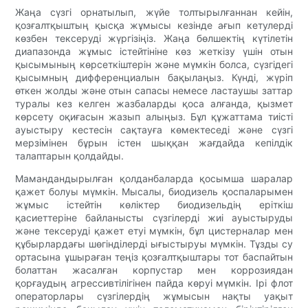
Жаңа сүзгі орнатылып, жүйе толтырылғаннан кейін,
қозғалтқыштың қысқа жұмысы кезінде ағып кетулерді
көзбен тексеруді жүргізіңіз. Жаңа бөлшектің күтілетін
диапазонда жұмыс істейтініне көз жеткізу үшін отын
қысымының көрсеткіштерін және мүмкін болса, сүзгідегі
қысымның дифференциалын бақылаңыз. Күнді, жүріп
өткен жолды және отын сапасы немесе ластаушы заттар
туралы кез келген жазбаларды қоса алғанда, қызмет
көрсету оқиғасын жазып алыңыз. Бұл құжаттама тиісті
ауыстыру кестесін сақтауға көмектеседі және сүзгі
мерзімінен бұрын істен шыққан жағдайда кепілдік
талаптарын қолдайды.
Мамандандырылған қолданбаларда қосымша шаралар
қажет болуы мүмкін. Мысалы, биодизель қоспаларымен
жұмыс істейтін көліктер биодизельдің еріткіш
қасиеттеріне байланысты сүзгілерді жиі ауыстыруды
және тексеруді қажет етуі мүмкін, бұл цистерналар мен
құбырлардағы шөгінділерді ығыстыруы мүмкін. Тұзды су
ортасына ұшыраған теңіз қозғалтқыштары тот баспайтын
болаттан жасалған корпустар мен коррозиядан
қорғаудың агрессивтілігінен пайда көруі мүмкін. Ірі флот
операторлары сүзгілердің жұмысын нақты уақыт