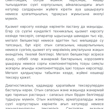
тығыздалған сүзгі корпусының айналасындағы ағып
кетулер салдарынан жүйеге кіретін ауа шашырауға
немесе қозғалтқыштың тұрақсыз жұмысына әкелуі
мүмкін.
Қызмет көрсету кезінде көрінетін ластану да маңызды.
Егер сіз сүзгіні күнделікті техникалық қызмет көрсету
кезінде тексеріп, сепаратор ыдысында шамадан тыс кір,
металл бөлшектері немесе әдеттен тыс мөлшерде су
тапсаңыз, бұл кіріс отын сапасының нашарлығының
немесе сүзгінің қызмет ету мерзімінің аяқталуына жақын
екендігінің тікелей белгілері. Металл бөлшектері әсіресе
ауыр, себебі олар жанармай бактарының коррозияға
ұшырауы немесе сорғы компоненттерінің тозуы сияқты
жоғарғы ағынды компоненттердің ішкі тозуын көрсетеді.
Металл қалдықтары табылған кезде, жүйені кешенді
тексеру қажет.
Диагностикалық қадамдар қарапайым тексерулерден
басталуы керек. Отын сапасын және жақында жанармай
құю тарихын растаңыз - сапасыз отын бірден белгілерді
тудыруы мүмкін. Отын желілерін, арматураларды және
сүзгі корпустарын көрінетін ағып кетулерді немесе
зақымдануларды тексеріңіз. Сақталған ақаулық