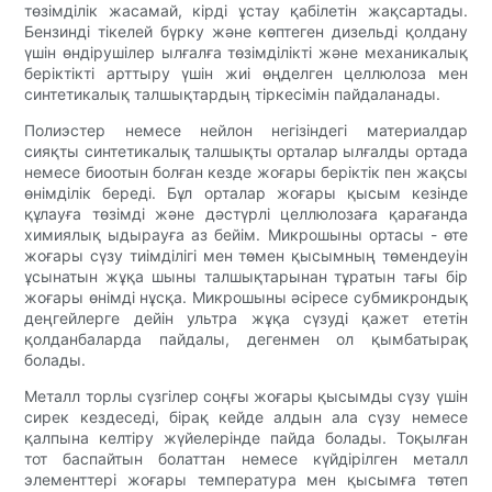
төзімділік жасамай, кірді ұстау қабілетін жақсартады.
Бензинді тікелей бүрку және көптеген дизельді қолдану
үшін өндірушілер ылғалға төзімділікті және механикалық
беріктікті арттыру үшін жиі өңделген целлюлоза мен
синтетикалық талшықтардың тіркесімін пайдаланады.
Полиэстер немесе нейлон негізіндегі материалдар
сияқты синтетикалық талшықты орталар ылғалды ортада
немесе биоотын болған кезде жоғары беріктік пен жақсы
өнімділік береді. Бұл орталар жоғары қысым кезінде
құлауға төзімді және дәстүрлі целлюлозаға қарағанда
химиялық ыдырауға аз бейім. Микрошыны ортасы - өте
жоғары сүзу тиімділігі мен төмен қысымның төмендеуін
ұсынатын жұқа шыны талшықтарынан тұратын тағы бір
жоғары өнімді нұсқа. Микрошыны әсіресе субмикрондық
деңгейлерге дейін ультра жұқа сүзуді қажет ететін
қолданбаларда пайдалы, дегенмен ол қымбатырақ
болады.
Металл торлы сүзгілер соңғы жоғары қысымды сүзу үшін
сирек кездеседі, бірақ кейде алдын ала сүзу немесе
қалпына келтіру жүйелерінде пайда болады. Тоқылған
тот баспайтын болаттан немесе күйдірілген металл
элементтері жоғары температура мен қысымға төтеп