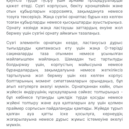
қауіпсіз түрде түсіру үшін арнайы процедураларды
қажет етеді. Сүзгі корпусын, бекіту кронштейнін және
отын құбырларын коррозияға, зақымдануға немесе
тозуға тексеріңіз. Жаңа сүзгіні орнатпас бұрын кез келген
тозған құбырларды немесе қысқыштарды ауыстырыңыз.
Орнату кезінде жаңа ластаушы заттардың енуіне жол
бермеу үшін сүзгіні орнату аймағын тазалаңыз.
Сүзгі элементін орнатқан кезде, ластанусыз дұрыс
тығыздауды қамтамасыз ету үшін жаңа O-тәрізді
сақиналарды таза отынмен немесе ұсынылған
майлағышпен майлаңыз. Шамадан тыс тартылуды
болдырмау үшін, корпустың майысуына немесе
бұрандалардың зақымдалуына немесе жеткіліксіз
тартылуына жол бермеу үшін кез келген корпус
болттарының момент сипаттамаларын орындаңыз, бұл
ағып кетулерге әкелуі мүмкін. Орнатқаннан кейін, отын
жүйесін өндірушінің нұсқауларына сәйкес толтырыңыз -
бұл көбінесе тұтануды циклдік түрде қосуды немесе
жүйені толтыру және ауа қалталарын алу үшін қолмен
праймер сорғысын пайдалануды қамтиды. Жүйеде тұрып
қалған ауа қатты іске қосылуға, кернеудің
жоғарылауына немесе дұрыс жұмыс істемеуіне әкелуі
мүмкін.