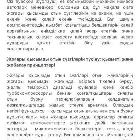
Сіз әуесқой жүргізуші, өз қолыңызбен механик немесе
автопарк менеджері болсаңыз да, бұл мақала сізге
жоғары қысымды отын сүзгілерінің не екенін, не үшін
екенін және қалай екенін түсіндіреді. Бұл шағын
компоненттердің қымбат қозғалтқыш бөлшектерін қалай
қорғайтынын, өнімділікке қалай әсер ететінін және
техникалық қызмет көрсету кестесінде ерекше назар
аударуды қажет ететінін білу үшін оқуды
жалғастырыңыз.
Жоғары қысымды отын сүзгілерін түсіну: қызметі және
жобалау принциптері
Жоғары қысымды отын сүзгілері отын жүйелерінің
жоғары қысымды жағында, әсіресе тікелей бүрку,
жалпы теміржол дизельді жүйелері және кейбір
турбокомпрессорлы бензин қозғалтқыштары сияқты
отын бүрку технологияларын қолданатын
қозғалтқыштарда жұмыс істеуге арналған. Олардың
негізгі функциясы - қысымды отын ағынынан отын бүрку
құрылғылары мен жоғары қысымды сорғылар сияқты
сезімтал компоненттерге жеткенге дейін ластаушы
заттарды - микроскопиялық бөлшектерді, тотты, кірді
және кейде суды кетіру. Бұл компоненттер айтарлықтай