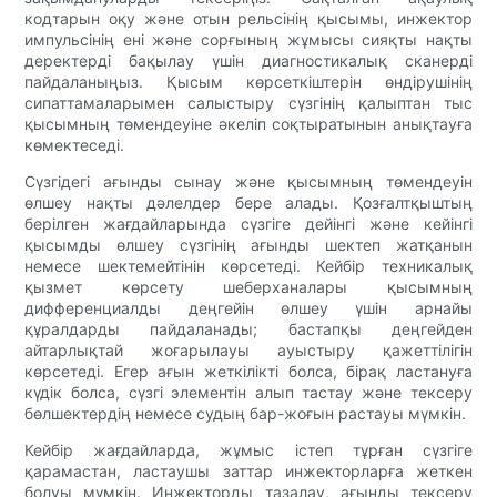
кодтарын оқу және отын рельсінің қысымы, инжектор
импульсінің ені және сорғының жұмысы сияқты нақты
деректерді бақылау үшін диагностикалық сканерді
пайдаланыңыз. Қысым көрсеткіштерін өндірушінің
сипаттамаларымен салыстыру сүзгінің қалыптан тыс
қысымның төмендеуіне әкеліп соқтыратынын анықтауға
көмектеседі.
Сүзгідегі ағынды сынау және қысымның төмендеуін
өлшеу нақты дәлелдер бере алады. Қозғалтқыштың
берілген жағдайларында сүзгіге дейінгі және кейінгі
қысымды өлшеу сүзгінің ағынды шектеп жатқанын
немесе шектемейтінін көрсетеді. Кейбір техникалық
қызмет көрсету шеберханалары қысымның
дифференциалды деңгейін өлшеу үшін арнайы
құралдарды пайдаланады; бастапқы деңгейден
айтарлықтай жоғарылауы ауыстыру қажеттілігін
көрсетеді. Егер ағын жеткілікті болса, бірақ ластануға
күдік болса, сүзгі элементін алып тастау және тексеру
бөлшектердің немесе судың бар-жоғын растауы мүмкін.
Кейбір жағдайларда, жұмыс істеп тұрған сүзгіге
қарамастан, ластаушы заттар инжекторларға жеткен
болуы мүмкін. Инжекторды тазалау, ағынды тексеру