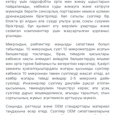
кетіру үшін гидрофобты орта мен жинау ыдыстарын
пайдаланады, көбінесе суды жинауға және кетіруге
мүмкіндік беретін сенсорлық порттармен немесе қолмен
дренаждармен біріктіріледі. Көп сатылы сүзгілер бір
блокта ірі алдын ала сүзуді ультра ұсақ соңғы сүзумен
біріктіреді, бұл қызмет ету мерзімін ұзартады және
сезімтал компоненттер үшін жақсартылған қорғаныс
ұсынады.
Микрондық рейтингтер маңызды сипаттама болып
табылады. 10 микрондық сүзгі 10 микрометрден асатын
бөлшектерді тоқтатады, бірақ тиімділік қисықтары
көбінесе нақты әлемдегі өнімділік бөлшектердің өлшемі
мен орта түріне байланысты өзгеретінін көрсетеді. Қазіргі
заманғы қозғалтқыштардағы жоғары қысымды сүзгілер
көбінесе 10 микроннан төмен сүзгілеуді мақсат етеді, ал
кейбір жоғары тиімді өнімдер 2-5 микронға дейін
сүзіледі. Инженерлер сүзгілеу деңгейін рұқсат етілген
қысымның төмендеуімен теңестіруі керек; өте ұсақ
сүзгілер дұрыс өлшемделмесе, ағынды тарылтып, отын
сорғысының жұмыс жүктемесін арттыруы мүмкін.
Соңында, реттеуші және OEM стандарттары материал
таңдауына әсер етеді. Сүзгілер OEM сипаттамаларына