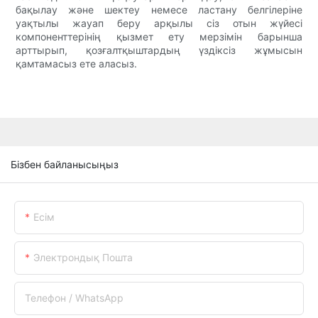
бақылау және шектеу немесе ластану белгілеріне
уақтылы жауап беру арқылы сіз отын жүйесі
компоненттерінің қызмет ету мерзімін барынша
арттырып, қозғалтқыштардың үздіксіз жұмысын
қамтамасыз ете аласыз.
Бізбен байланысыңыз
Есім
Электрондық Пошта
Телефон / WhatsApp