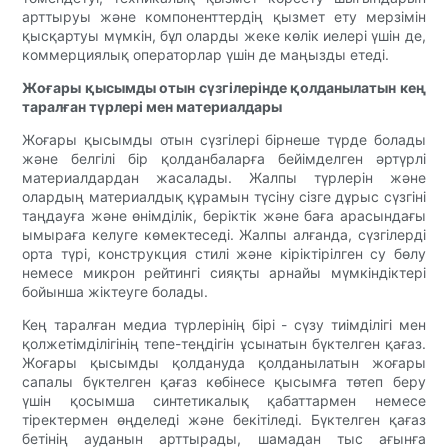
арттыруы және компоненттердің қызмет ету мерзімін
қысқартуы мүмкін, бұл оларды жеке көлік иелері үшін де,
коммерциялық операторлар үшін де маңызды етеді.
Жоғары қысымды отын сүзгілерінде қолданылатын кең
таралған түрлері мен материалдары
Жоғары қысымды отын сүзгілері бірнеше түрде болады
және белгілі бір қолданбаларға бейімделген әртүрлі
материалдардан жасалады. Жалпы түрлерін және
олардың материалдық құрамын түсіну сізге дұрыс сүзгіні
таңдауға және өнімділік, беріктік және баға арасындағы
ымыраға келуге көмектеседі. Жалпы алғанда, сүзгілерді
орта түрі, конструкция стилі және кіріктірілген су бөлу
немесе микрон рейтингі сияқты арнайы мүмкіндіктері
бойынша жіктеуге болады.
Кең таралған медиа түрлерінің бірі - сүзу тиімділігі мен
қолжетімділігінің тепе-теңдігін ұсынатын бүктелген қағаз.
Жоғары қысымды қолдануда қолданылатын жоғары
сапалы бүктелген қағаз көбінесе қысымға төтеп беру
үшін қосымша синтетикалық қабаттармен немесе
тіректермен өңделеді және бекітіледі. Бүктелген қағаз
бетінің ауданын арттырады, шамадан тыс ағынға