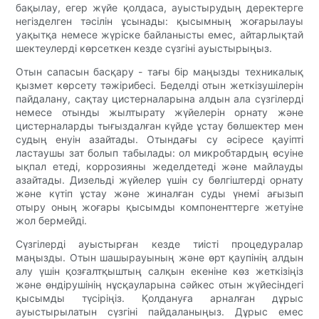
бақылау, егер жүйе қолдаса, ауыстырудың деректерге
негізделген тәсілін ұсынады: қысымның жоғарылауы
уақытқа немесе жүріске байланысты емес, айтарлықтай
шектеулерді көрсеткен кезде сүзгіні ауыстырыңыз.
Отын сапасын басқару - тағы бір маңызды техникалық
қызмет көрсету тәжірибесі. Беделді отын жеткізушілерін
пайдалану, сақтау цистерналарына алдын ала сүзгілерді
немесе отынды жылтырату жүйелерін орнату және
цистерналарды тығыздалған күйде ұстау бөлшектер мен
судың енуін азайтады. Отындағы су әсіресе қауіпті
ластаушы зат болып табылады: ол микробтардың өсуіне
ықпал етеді, коррозияны жеделдетеді және майлауды
азайтады. Дизельді жүйелер үшін су бөлгіштерді орнату
және күтіп ұстау және жиналған суды үнемі ағызып
отыру оның жоғары қысымды компоненттерге жетуіне
жол бермейді.
Сүзгілерді ауыстырған кезде тиісті процедуралар
маңызды. Отын шашырауының және өрт қаупінің алдын
алу үшін қозғалтқыштың салқын екеніне көз жеткізіңіз
және өндірушінің нұсқауларына сәйкес отын жүйесіндегі
қысымды түсіріңіз. Қолдануға арналған дұрыс
ауыстырылатын сүзгіні пайдаланыңыз. Дұрыс емес