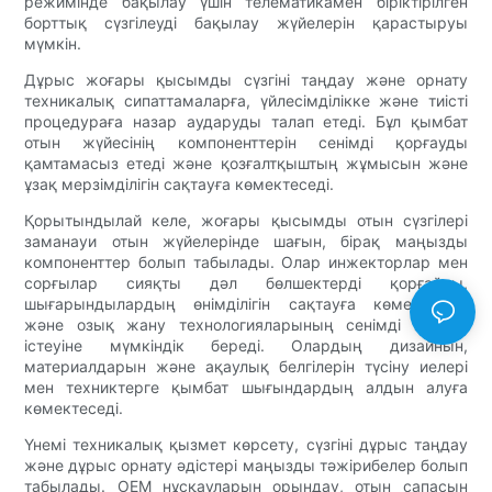
режимінде бақылау үшін телематикамен біріктірілген
борттық сүзгілеуді бақылау жүйелерін қарастыруы
мүмкін.
Дұрыс жоғары қысымды сүзгіні таңдау және орнату
техникалық сипаттамаларға, үйлесімділікке және тиісті
процедураға назар аударуды талап етеді. Бұл қымбат
отын жүйесінің компоненттерін сенімді қорғауды
қамтамасыз етеді және қозғалтқыштың жұмысын және
ұзақ мерзімділігін сақтауға көмектеседі.
Қорытындылай келе, жоғары қысымды отын сүзгілері
заманауи отын жүйелерінде шағын, бірақ маңызды
компоненттер болып табылады. Олар инжекторлар мен
сорғылар сияқты дәл бөлшектерді қорғайды,
шығарындылардың өнімділігін сақтауға көмектеседі
және озық жану технологияларының сенімді жұмыс
істеуіне мүмкіндік береді. Олардың дизайнын,
материалдарын және ақаулық белгілерін түсіну иелері
мен техниктерге қымбат шығындардың алдын алуға
көмектеседі.
Үнемі техникалық қызмет көрсету, сүзгіні дұрыс таңдау
және дұрыс орнату әдістері маңызды тәжірибелер болып
табылады. OEM нұсқауларын орындау, отын сапасын