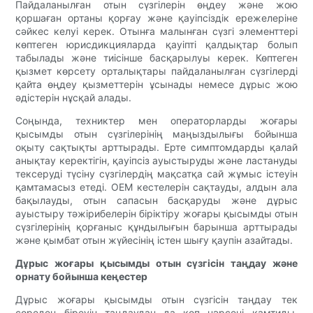
Пайдаланылған отын сүзгілерін өңдеу және жою
қоршаған ортаны қорғау және қауіпсіздік ережелеріне
сәйкес келуі керек. Отынға малынған сүзгі элементтері
көптеген юрисдикцияларда қауіпті қалдықтар болып
табылады және тиісінше басқарылуы керек. Көптеген
қызмет көрсету орталықтары пайдаланылған сүзгілерді
қайта өңдеу қызметтерін ұсынады немесе дұрыс жою
әдістерін нұсқай алады.
Соңында, техниктер мен операторларды жоғары
қысымды отын сүзгілерінің маңыздылығы бойынша
оқыту сақтықты арттырады. Ерте симптомдарды қалай
анықтау керектігін, қауіпсіз ауыстыруды және ластануды
тексеруді түсіну сүзгілердің мақсатқа сай жұмыс істеуін
қамтамасыз етеді. OEM кестелерін сақтауды, алдын ала
бақылауды, отын сапасын басқаруды және дұрыс
ауыстыру тәжірибелерін біріктіру жоғары қысымды отын
сүзгілерінің қорғаныс құндылығын барынша арттырады
және қымбат отын жүйесінің істен шығу қаупін азайтады.
Дұрыс жоғары қысымды отын сүзгісін таңдау және
орнату бойынша кеңестер
Дұрыс жоғары қысымды отын сүзгісін таңдау тек
сөреден біреуін таңдаудан да көп нәрсені қамтиды.