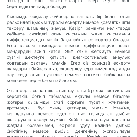
заттардың өтіп, инжекторларға әсер етуіне жол
беретіндіктен пайда болады.
Қысымды бақылау жүйелеріне тән тағы бір белгі - отын
рельсіндегі қысым туралы ескерту немесе қозғалтқышты
тексеру шамының жануы. Қазіргі заманғы көліктерде
көбінесе сүзгідегі отын қысымын және қысымның
дифференциалды мәнін бақылайтын сенсорлар болады.
Егер қысым төмендесе немесе дифференциал шекті
мәндерден асып кетсе, ЭБУ отын жеткізуге немесе
сүзгіні шектеуге қатысты диагностикалық ақаулық
кодтарын сақтауы мүмкін. Егер сіз осындай ескерту
шамдарын байқасаңыз, сканерлеу құралымен кодтарды
алу сізді отын сүзгісіне немесе онымен байланысты
компоненттерге бағыттай алады.
Отын сорғысынан шығатын шу тағы бір диагностикалық
көрсеткіш болып табылады. Ақаулы немесе бітелген
жоғары қысымды сүзгі сорғыға түсетін жүктемені
арттырады, бұл оның қаттырақ жұмыс істеуіне,
ызылдауына немесе әдеттен тыс ызылдаған дыбыс
шығаруына әкелуі мүмкін. Кейбір сорғы шуы қалыпты
жағдай болғанымен, әсіресе үдеу кезінде дыбыс
биіктігінің немесе дыбыс деңгейінің жоғарылауы
симптомдық болуы мүмкін. Керісінше, нашар