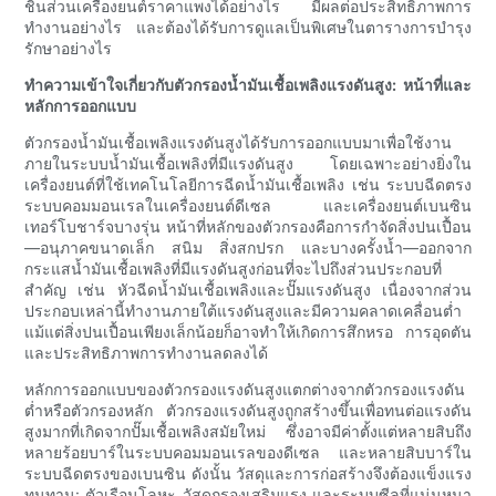
ชิ้นส่วนเครื่องยนต์ราคาแพงได้อย่างไร มีผลต่อประสิทธิภาพการ
ทำงานอย่างไร และต้องได้รับการดูแลเป็นพิเศษในตารางการบำรุง
รักษาอย่างไร
ทำความเข้าใจเกี่ยวกับตัวกรองน้ำมันเชื้อเพลิงแรงดันสูง: หน้าที่และ
หลักการออกแบบ
ตัวกรองน้ำมันเชื้อเพลิงแรงดันสูงได้รับการออกแบบมาเพื่อใช้งาน
ภายในระบบน้ำมันเชื้อเพลิงที่มีแรงดันสูง โดยเฉพาะอย่างยิ่งใน
เครื่องยนต์ที่ใช้เทคโนโลยีการฉีดน้ำมันเชื้อเพลิง เช่น ระบบฉีดตรง
ระบบคอมมอนเรลในเครื่องยนต์ดีเซล และเครื่องยนต์เบนซิน
เทอร์โบชาร์จบางรุ่น หน้าที่หลักของตัวกรองคือการกำจัดสิ่งปนเปื้อน
—อนุภาคขนาดเล็ก สนิม สิ่งสกปรก และบางครั้งน้ำ—ออกจาก
กระแสน้ำมันเชื้อเพลิงที่มีแรงดันสูงก่อนที่จะไปถึงส่วนประกอบที่
สำคัญ เช่น หัวฉีดน้ำมันเชื้อเพลิงและปั๊มแรงดันสูง เนื่องจากส่วน
ประกอบเหล่านี้ทำงานภายใต้แรงดันสูงและมีความคลาดเคลื่อนต่ำ
แม้แต่สิ่งปนเปื้อนเพียงเล็กน้อยก็อาจทำให้เกิดการสึกหรอ การอุดตัน
และประสิทธิภาพการทำงานลดลงได้
หลักการออกแบบของตัวกรองแรงดันสูงแตกต่างจากตัวกรองแรงดัน
ต่ำหรือตัวกรองหลัก ตัวกรองแรงดันสูงถูกสร้างขึ้นเพื่อทนต่อแรงดัน
สูงมากที่เกิดจากปั๊มเชื้อเพลิงสมัยใหม่ ซึ่งอาจมีค่าตั้งแต่หลายสิบถึง
หลายร้อยบาร์ในระบบคอมมอนเรลของดีเซล และหลายสิบบาร์ใน
ระบบฉีดตรงของเบนซิน ดังนั้น วัสดุและการก่อสร้างจึงต้องแข็งแรง
ทนทาน: ตัวเรือนโลหะ วัสดุกรองเสริมแรง และระบบซีลที่แน่นหนา