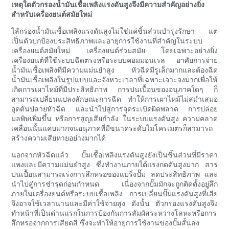
เหตุใดตัวกรองน้ำมันเชื้อเพลิงแรงดันสูงจึงมีความสำคัญอย่างยิ่ง
สำหรับเครื่องยนต์สมัยใหม่
ไส้กรองน้ำมันเชื้อเพลิงแรงดันสูงไม่ใช่แค่ชิ้นส่วนบำรุงรักษา แต่
เป็นตัวปกป้องประสิทธิภาพและอายุการใช้งานที่สำคัญในระบบ
เครื่องยนต์สมัยใหม่ เครื่องยนต์ร่วมสมัย โดยเฉพาะอย่างยิ่ง
เครื่องยนต์ที่ใช้ระบบฉีดตรงหรือระบบคอมมอนเรล อาศัยการจ่าย
น้ำมันเชื้อเพลิงที่มีความแม่นยำสูง หัวฉีดมีรูเล็กมากและต้องฉีด
น้ำมันเชื้อเพลิงในรูปแบบและจังหวะเวลาที่เฉพาะเจาะจงมากเพื่อให้
เกิดการเผาไหม้ที่มีประสิทธิภาพ การปนเปื้อนของอนุภาคใดๆ ก็
สามารถเปลี่ยนแปลงลักษณะการฉีด ทำให้การเผาไหม้ไม่สม่ำเสมอ
อุดตันปลายหัวฉีด และนำไปสู่การจุดระเบิดผิดพลาด การปล่อย
มลพิษเพิ่มขึ้น หรือการสูญเสียกำลัง ในระบบแรงดันสูง ความคลาด
เคลื่อนนั้นแคบมากจนอนุภาคที่มีขนาดระดับไมโครเมตรก็สามารถ
สร้างความเสียหายอย่างมากได้
นอกจากหัวฉีดแล้ว ปั๊มเชื้อเพลิงแรงดันสูงยังเป็นชิ้นส่วนที่มีราคา
แพงและมีความแม่นยำสูง ซึ่งทำงานภายใต้แรงกดดันสูงมาก สาร
ปนเปื้อนสามารถเร่งการสึกหรอของแบริ่งปั๊ม ลดประสิทธิภาพ และ
นำไปสู่การชำรุดก่อนกำหนด เนื่องจากปั๊มมักจะถูกติดตั้งอยู่ลึก
ภายในเครื่องยนต์หรือระบบเชื้อเพลิง การเปลี่ยนปั๊มแรงดันสูงที่เสีย
จึงอาจใช้เวลานานและมีค่าใช้จ่ายสูง ดังนั้น ตัวกรองแรงดันสูงจึง
ทำหน้าที่เป็นด่านแรกในการป้องกันการสัมผัสระหว่างโลหะหรือการ
สึกหรอจากการเสียดสี ซึ่งจะทำให้อายุการใช้งานของปั๊มสั้นลง