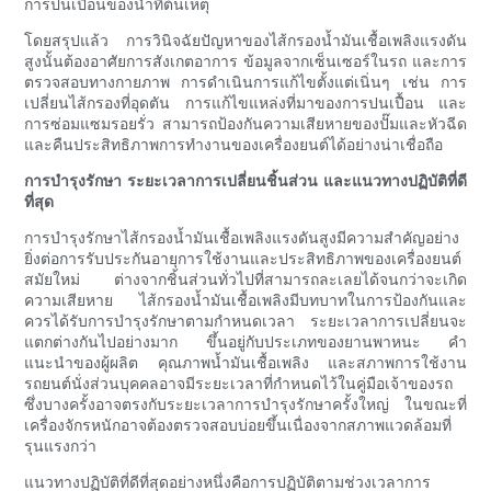
การปนเปื้อนของน้ำที่ต้นเหตุ
โดยสรุปแล้ว การวินิจฉัยปัญหาของไส้กรองน้ำมันเชื้อเพลิงแรงดัน
สูงนั้นต้องอาศัยการสังเกตอาการ ข้อมูลจากเซ็นเซอร์ในรถ และการ
ตรวจสอบทางกายภาพ การดำเนินการแก้ไขตั้งแต่เนิ่นๆ เช่น การ
เปลี่ยนไส้กรองที่อุดตัน การแก้ไขแหล่งที่มาของการปนเปื้อน และ
การซ่อมแซมรอยรั่ว สามารถป้องกันความเสียหายของปั๊มและหัวฉีด
และคืนประสิทธิภาพการทำงานของเครื่องยนต์ได้อย่างน่าเชื่อถือ
การบำรุงรักษา ระยะเวลาการเปลี่ยนชิ้นส่วน และแนวทางปฏิบัติที่ดี
ที่สุด
การบำรุงรักษาไส้กรองน้ำมันเชื้อเพลิงแรงดันสูงมีความสำคัญอย่าง
ยิ่งต่อการรับประกันอายุการใช้งานและประสิทธิภาพของเครื่องยนต์
สมัยใหม่ ต่างจากชิ้นส่วนทั่วไปที่สามารถละเลยได้จนกว่าจะเกิด
ความเสียหาย ไส้กรองน้ำมันเชื้อเพลิงมีบทบาทในการป้องกันและ
ควรได้รับการบำรุงรักษาตามกำหนดเวลา ระยะเวลาการเปลี่ยนจะ
แตกต่างกันไปอย่างมาก ขึ้นอยู่กับประเภทของยานพาหนะ คำ
แนะนำของผู้ผลิต คุณภาพน้ำมันเชื้อเพลิง และสภาพการใช้งาน
รถยนต์นั่งส่วนบุคคลอาจมีระยะเวลาที่กำหนดไว้ในคู่มือเจ้าของรถ
ซึ่งบางครั้งอาจตรงกับระยะเวลาการบำรุงรักษาครั้งใหญ่ ในขณะที่
เครื่องจักรหนักอาจต้องตรวจสอบบ่อยขึ้นเนื่องจากสภาพแวดล้อมที่
รุนแรงกว่า
แนวทางปฏิบัติที่ดีที่สุดอย่างหนึ่งคือการปฏิบัติตามช่วงเวลาการ