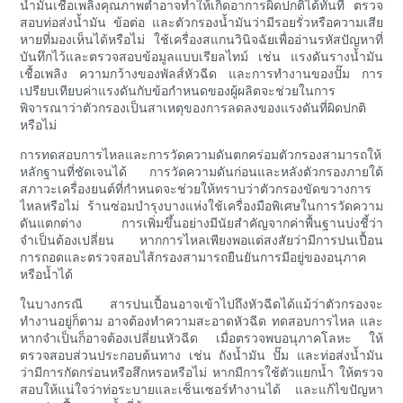
น้ำมันเชื้อเพลิงคุณภาพต่ำอาจทำให้เกิดอาการผิดปกติได้ทันที ตรวจ
สอบท่อส่งน้ำมัน ข้อต่อ และตัวกรองน้ำมันว่ามีรอยรั่วหรือความเสีย
หายที่มองเห็นได้หรือไม่ ใช้เครื่องสแกนวินิจฉัยเพื่ออ่านรหัสปัญหาที่
บันทึกไว้และตรวจสอบข้อมูลแบบเรียลไทม์ เช่น แรงดันรางน้ำมัน
เชื้อเพลิง ความกว้างของพัลส์หัวฉีด และการทำงานของปั๊ม การ
เปรียบเทียบค่าแรงดันกับข้อกำหนดของผู้ผลิตจะช่วยในการ
พิจารณาว่าตัวกรองเป็นสาเหตุของการลดลงของแรงดันที่ผิดปกติ
หรือไม่
การทดสอบการไหลและการวัดความดันตกคร่อมตัวกรองสามารถให้
หลักฐานที่ชัดเจนได้ การวัดความดันก่อนและหลังตัวกรองภายใต้
สภาวะเครื่องยนต์ที่กำหนดจะช่วยให้ทราบว่าตัวกรองขัดขวางการ
ไหลหรือไม่ ร้านซ่อมบำรุงบางแห่งใช้เครื่องมือพิเศษในการวัดความ
ดันแตกต่าง การเพิ่มขึ้นอย่างมีนัยสำคัญจากค่าพื้นฐานบ่งชี้ว่า
จำเป็นต้องเปลี่ยน หากการไหลเพียงพอแต่สงสัยว่ามีการปนเปื้อน
การถอดและตรวจสอบไส้กรองสามารถยืนยันการมีอยู่ของอนุภาค
หรือน้ำได้
ในบางกรณี สารปนเปื้อนอาจเข้าไปถึงหัวฉีดได้แม้ว่าตัวกรองจะ
ทำงานอยู่ก็ตาม อาจต้องทำความสะอาดหัวฉีด ทดสอบการไหล และ
หากจำเป็นก็อาจต้องเปลี่ยนหัวฉีด เมื่อตรวจพบอนุภาคโลหะ ให้
ตรวจสอบส่วนประกอบต้นทาง เช่น ถังน้ำมัน ปั๊ม และท่อส่งน้ำมัน
ว่ามีการกัดกร่อนหรือสึกหรอหรือไม่ หากมีการใช้ตัวแยกน้ำ ให้ตรวจ
สอบให้แน่ใจว่าท่อระบายและเซ็นเซอร์ทำงานได้ และแก้ไขปัญหา