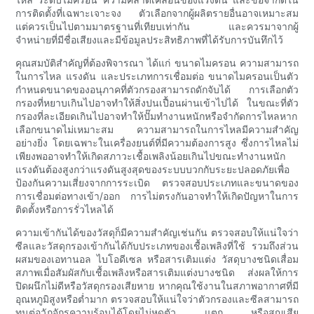
การติดตั้งที่เฉพาะเจาะจง ตัวเลือกจากผู้ผลิตรายอื่นอาจเหมาะสม
แต่ควรเป็นไปตามมาตรฐานที่เทียบเท่ากัน และควรมาจากผู้
จำหน่ายที่มีชื่อเสียงและมีข้อมูลประสิทธิภาพที่ได้รับการบันทึกไว้
คุณสมบัติสำคัญที่ต้องพิจารณา ได้แก่ ขนาดไมครอน ความสามารถ
ในการไหล แรงดัน และประเภทการเชื่อมต่อ ขนาดไมครอนเป็นตัว
กำหนดขนาดของอนุภาคที่ตัวกรองสามารถดักจับได้ การเลือกตัว
กรองที่หยาบเกินไปอาจทำให้สิ่งปนเปื้อนผ่านเข้าไปได้ ในขณะที่ตัว
กรองที่ละเอียดเกินไปอาจทำให้ปั๊มทำงานหนักหรือจำกัดการไหลหาก
เลือกขนาดไม่เหมาะสม ความสามารถในการไหลมีความสำคัญ
อย่างยิ่ง โดยเฉพาะในเครื่องยนต์ที่มีความต้องการสูง ซึ่งการไหลไม่
เพียงพออาจทำให้เกิดสภาวะเชื้อเพลิงน้อยเกินไปขณะทำงานหนัก
แรงดันต้องสูงกว่าแรงดันสูงสุดของระบบบวกกับระยะปลอดภัยเพื่อ
ป้องกันความเสี่ยงจากการระเบิด ตรวจสอบประเภทและขนาดของ
การเชื่อมต่อทางเข้า/ออก การไม่ตรงกันอาจทำให้เกิดปัญหาในการ
ติดตั้งหรือการรั่วไหลได้
ความเข้ากันได้ของวัสดุก็มีความสำคัญเช่นกัน ตรวจสอบให้แน่ใจว่า
ซีลและวัสดุกรองเข้ากันได้กับประเภทของเชื้อเพลิงที่ใช้ รวมถึงส่วน
ผสมของเอทานอล ไบโอดีเซล หรือสารเติมแต่ง วัสดุบางชนิดเสื่อม
สภาพเมื่อสัมผัสกับเชื้อเพลิงหรือสารเติมแต่งบางชนิด ส่งผลให้การ
ปิดผนึกไม่ดีหรือวัสดุกรองเสียหาย หากคุณใช้งานในสภาพอากาศที่มี
อุณหภูมิสูงหรือต่ำมาก ตรวจสอบให้แน่ใจว่าตัวกรองและซีลสามารถ
ทนต่อวัฏจักรความร้อนได้โดยไม่หดตัว แตก หรือสูญเสีย