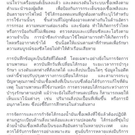
แน่ใจว่าเครื่องยนต์เย็นลงแล้ว และลดแรงดันในระบบเชื้อเพลิงตาม
คำแนะนำของผู้ผลิต เพื่อป้องกันการกระเด็นของเชื้อเพลิงและ
อันตรายจากไฟไหม้ ใช้ไส้กรองทดแทนที่ถูกต้องตามที่ระบุไว้สำหรับ
การใช้งานนั้นๆ ชิ้นส่วนที่ไม่ถูกต้องอาจแตกต่างกันในด้านอัตรา
การกรอง ความทนทานต่อแรงดัน และข้อต่อ ทำให้เกิดการรั่วไหล
หรือการป้องกันที่ไม่เพียงพอ ตรวจสอบและเปลี่ยนซีลและโอริงตาม
ความจำเป็น การนำซีลเก่ากลับมาใช้ใหม่สามารถทำให้เกิดการรั่ว
ไหลหรืออากาศเข้าได้ ขันน็อตให้แน่นตามค่าที่กำหนดเพื่อรักษา
ความสมบูรณ์ของซีลโดยไม่ทำให้ตัวเรือนเสียหาย
การบันทึกข้อมูลเป็นนิสัยที่ได้ผลดี โดยเฉพาะอย่างยิ่งในการจัดการ
ยานพาหนะ ควรบันทึกวันที่เปลี่ยนไส้กรอง ระยะเวลาการบำรุง
รักษา แรงดันแตกต่างที่สังเกตได้ และสิ่งปนเปื้อนใดๆ ข้อมูลในอดีต
เหล่านี้ช่วยปรับปรุงตารางการเปลี่ยนไส้กรอง และสามารถระบุ
ปัญหาคุณภาพน้ำมันเชื้อเพลิงที่เป็นระบบซึ่งต้องได้รับการแก้ไขที่ต้น
เหตุ ในยานพาหนะที่ใช้งานหนัก การตรวจสอบไส้กรองระหว่างการ
บำรุงรักษาตามปกติ แม้ว่าจะยังไม่ถึงกำหนดเปลี่ยน ก็สามารถเผยให้
เห็นแนวโน้มต่างๆ เช่น ปริมาณสิ่งปนเปื้อนที่เพิ่มขึ้น หรือการมี
อนุภาคโลหะ ซึ่งบ่งชี้ถึงการสึกหรอในส่วนต้นทาง
การจัดการและการกำจัดไส้กรองน้ำมันเชื้อเพลิงที่ใช้แล้วต้องปฏิบัติ
ตามกฎระเบียบด้านสิ่งแวดล้อมและความปลอดภัย ไส้กรองที่ชุ่มไป
ด้วยน้ำมันเชื้อเพลิงถือเป็นของเสียอันตรายในหลายประเทศ และ
ควรได้รับการจัดการอย่างเหมาะสม ศูนย์บริการหลายแห่งมีบริการ