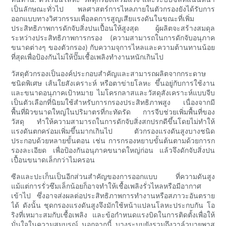
เป็นลักษณะทั่วไป พลศาสตร์การไหลภายในตัวกรองยังได้รับการ
ออกแบบทางวิศวกรรมเพื่อลดการสูญเสียแรงดันในขณะที่เพิ่ม
ประสิทธิภาพการดักจับสิ่งปนเปื้อนให้สูงสุด ผู้ผลิตจะสร้างสมดุล
ระหว่างประสิทธิภาพการกรอง (ความสามารถในการดักจับอนุภาค
ขนาดต่างๆ ของตัวกรอง) กับความจุการไหลและความต้านทานน้อย
ที่สุดเพื่อป้องกันไม่ให้ปั๊มเชื้อเพลิงทำงานหนักเกินไป
วัสดุตัวกรองเป็นองค์ประกอบสำคัญและสามารถผลิตจากกระดาษ
ชนิดพิเศษ เส้นใยสังเคราะห์ หรือตาข่ายโลหะ ขึ้นอยู่กับการใช้งาน
และขนาดอนุภาคเป้าหมาย ไมโครกลาสและวัสดุสังเคราะห์แบบจีบ
เป็นตัวเลือกที่นิยมใช้สำหรับการกรองประสิทธิภาพสูง เนื่องจากมี
พื้นที่ผิวขนาดใหญ่ในปริมาตรที่กะทัดรัด การจีบช่วยเพิ่มพื้นที่ของ
วัสดุ ทำให้ความสามารถในการดักจับสิ่งสกปรกดีขึ้นโดยไม่ทำให้
แรงดันตกคร่อมเพิ่มขึ้นมากเกินไป ตัวกรองแรงดันสูงบางชนิด
ประกอบด้วยหลายขั้นตอน เช่น การกรองหยาบขั้นต้นตามด้วยการก
รองละเอียด เพื่อป้องกันอนุภาคขนาดใหญ่ก่อน แล้วจึงดักจับสิ่งปน
เปื้อนขนาดเล็กกว่าไมครอน
ซีลและปะเก็นเป็นอีกส่วนสำคัญของการออกแบบ ที่ความดันสูง
แม้แต่การรั่วซึมเล็กน้อยก็อาจทำให้เชื้อเพลิงรั่วไหลหรือมีอากาศ
เข้าไป ซึ่งอาจส่งผลต่อประสิทธิภาพการทำงานหรือสภาวะอันตราย
ได้ ดังนั้น ชุดกรองแรงดันสูงจึงมักใช้หน้าแปลนโลหะประกบกัน โอ
ริงที่เหมาะสมกับเชื้อเพลิง และข้อกำหนดแรงบิดในการติดตั้งเพื่อให้
มั่นใจในความสมบูรณ์ นอกจากนี้ บางระบบยังรวมถึงวาล์วบายพาส