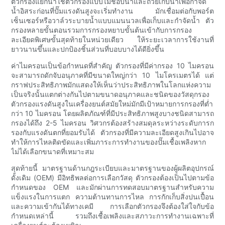
ตัวกรองแยกน้ำใช้ตัวกรองแบบไม่ชอบน้ำและถ้วยเก็บน้ำเพื่อกำจัด
น้ำอิสระก่อนที่ปั๊มแรงดันสูงจะเริ่มทำงาน มักเชื่อมต่อกับพอร์ต
เซ็นเซอร์หรือวาล์วระบายน้ำแบบแมนนวลเพื่อเก็บและกำจัดน้ำ ตัว
กรองหลายขั้นตอนรวมการกรองหยาบขั้นต้นเข้ากับการกรอง
ละเอียดพิเศษขั้นสุดท้ายในหน่วยเดียว ให้ระยะเวลาการใช้งานที่
ยาวนานขึ้นและปกป้องชิ้นส่วนที่บอบบางได้ดียิ่งขึ้น
ค่าไมครอนเป็นข้อกำหนดที่สำคัญ ตัวกรองที่มีค่ากรอง 10 ไมครอน
จะสามารถดักจับอนุภาคที่มีขนาดใหญ่กว่า 10 ไมโครเมตรได้ แต่
กราฟประสิทธิภาพมักแสดงให้เห็นว่าประสิทธิภาพในโลกแห่งความ
เป็นจริงนั้นแตกต่างกันไปตามขนาดอนุภาคและชนิดของวัสดุกรอง
ตัวกรองแรงดันสูงในเครื่องยนต์สมัยใหม่มักมีเป้าหมายการกรองที่ต่ำ
กว่า 10 ไมครอน โดยผลิตภัณฑ์ที่มีประสิทธิภาพสูงบางชนิดสามารถ
กรองได้ถึง 2-5 ไมครอน วิศวกรต้องสร้างสมดุลระหว่างระดับการก
รองกับแรงดันตกที่ยอมรับได้ ตัวกรองที่มีความละเอียดสูงเกินไปอาจ
ทำให้การไหลติดขัดและเพิ่มภาระการทำงานของปั๊มเชื้อเพลิงหาก
ไม่ได้เลือกขนาดที่เหมาะสม
สุดท้ายนี้ มาตรฐานด้านกฎระเบียบและมาตรฐานของผู้ผลิตอุปกรณ์
ดั้งเดิม (OEM) มีอิทธิพลต่อการเลือกวัสดุ ตัวกรองต้องเป็นไปตามข้อ
กำหนดของ OEM และมักผ่านการทดสอบมาตรฐานสำหรับความ
แข็งแรงในการแตก ความต้านทานการไหล การกักเก็บสิ่งปนเปื้อน
และความเข้ากันได้ทางเคมี การเลือกตัวกรองจึงต้องใส่ใจกับข้อ
กำหนดเหล่านี้ รวมถึงเชื้อเพลิงและสภาวะการทำงานเฉพาะที่