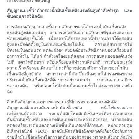
เครื่องยนต์จะต้องเผชิญ
สัญญาณบ่งชี้ว่าตัวกรองน้ำมันเชื้อเพลิงแรงดันสูงกำลังชำรุด และ
ขั้นตอนการวินิจฉัย
การสังเกตสัญญาณบ่งชี้ความเสียหายของไส้กรองน้ำมันเชื้อเพลิง
แรงดันสูงตั้งแต่เนิ่นๆ สามารถป้องกันความเสียหายที่รุนแรงและค่า
ซ่อมแซมที่สูงขึ้นได้ เนื่องจากไส้กรองเหล่านี้ทำงานภายใต้แรงดัน
สูงและมักติดตั้งอยู่ในตำแหน่งที่มองไม่เห็น ความเสียหายอาจไม่
ชัดเจนในตอนแรก แต่จะค่อยๆ ส่งผลต่อประสิทธิภาพของเครื่องยนต์
อาการทั่วไป ได้แก่ กำลังเครื่องยนต์ลดลง การตอบสนองของคันเร่ง
ไม่ดี สตาร์ทติดยาก หรือเครื่องยนต์ทำงานผิดปกติ การดับขณะเร่ง
ความเร็วหรือรอบเดินเบาไม่คงที่ก็อาจบ่งบอกถึงการไหลของน้ำมัน
เชื้อเพลิงที่ถูกจำกัด อาการเหล่านี้เกิดขึ้นเนื่องจากไส้กรองขัดขวาง
ปริมาณน้ำมันเชื้อเพลิงที่ต้องการอย่างแม่นยำ รบกวนความเสถียร
ของแรงดัน หรือปล่อยให้สิ่งปนเปื้อนผ่านเข้าไปส่งผลกระทบต่อหัว
ฉีด
อีกหนึ่งสัญญาณเฉพาะของระบบที่มีการตรวจสอบแรงดันคือ
สัญญาณเตือนแรงดันรางน้ำมันเชื้อเพลิง หรือไฟตรวจสอบ
เครื่องยนต์ติดสว่าง รถยนต์สมัยใหม่มักมีเซ็นเซอร์ที่ตรวจสอบแรง
ดันน้ำมันเชื้อเพลิงและแรงดันแตกต่างระหว่างตัวกรอง หากแรงดัน
ลดลงหรือแรงดันแตกต่างเพิ่มขึ้นเกินเกณฑ์ที่กำหนด หน่วยควบคุม
อิเล็กทรอนิกส์ (ECU) อาจบันทึกรหัสข้อผิดพลาดที่เกี่ยวข้องกับการ
จ่ายน้ำมันเชื้อเพลิงหรือการอุดตันของตัวกรอง หากคุณสังเกตเห็นไฟ