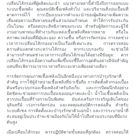
เปลี่ยนไส้กรองที่ผู้ผลิตแนะนำ แนวทางเหล่านี้คำนึงถึงการออกแบบ
ระบบเชื้อเพลิง คุณสมบัติเชื้อเพลิงทั่วไป และปริมาณสิ่งปนเปื้อนที่
คาดการณ์ไว้ การเบี่ยงเบนจากคำแนะนำของผู้ผลิตอาจเพิ่มความ
เสี่ยงต่อความเสียหายของชิ้นส่วนก่อนกำหนด ทำให้การรับประกัน
เป็นโมฆะ หรือลดประสิทธิภาพของระบบ สำหรับผู้จัดการและผู้ใช้
งานยานพาหนะที่ทำงานกับแหล่งเชื้อเพลิงที่หลากหลาย หรือใน
สภาพแวดล้อมที่มีฝุ่นละออง ความชื้น หรือการกัดกร่อน การลดช่วง
เวลาการเปลี่ยนไส้กรองอาจเป็นเรื่องที่เหมาะสม การตรวจสอบ
ความดันแตกต่างระหว่างไส้กรอง หากระบบรองรับ จะช่วยให้
สามารถกำหนดช่วงเวลาการเปลี่ยนไส้กรองได้อย่างมีข้อมูล: ควร
เปลี่ยนไส้กรองเมื่อความดันเพิ่มขึ้นบ่งชี้ถึงการอุดตันอย่างมีนัยสำคัญ
แทนที่จะพิจารณาจากเวลาหรือระยะทางเพียงอย่างเดียว
การจัดการคุณภาพเชื้อเพลิงเป็นอีกหนึ่งแนวทางการบำรุงรักษาที่
สำคัญ การใช้ผู้จำหน่ายเชื้อเพลิงที่น่าเชื่อถือ การติดตั้งตัวกรองเบื้อง
ต้นหรือระบบกรองเชื้อเพลิงสำหรับถังเก็บ และการปิดผนึกถังอย่าง
มิดชิดจะช่วยลดการปนเปื้อนของอนุภาคและน้ำ น้ำในเชื้อเพลิงเป็น
สารปนเปื้อนที่ร้ายกาจเป็นพิเศษ: มันส่งเสริมการเจริญเติบโตของ
จุลินทรีย์ เร่งการกัดกร่อน และลดคุณสมบัติการหล่อลื่น สำหรับ
ระบบดีเซล การติดตั้งและบำรุงรักษาตัวแยกน้ำ และการระบายน้ำที่
สะสมอยู่เป็นประจำจะช่วยป้องกันไม่ให้น้ำไปถึงส่วนประกอบที่มีแรง
ดันสูง
เมื่อเปลี่ยนไส้กรอง ควรปฏิบัติตามขั้นตอนที่ถูกต้อง ตรวจสอบให้