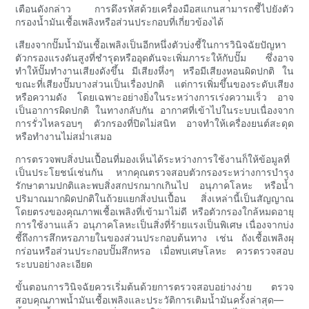
เตือนดังกล่าว การดึงรหัสด้วยเครื่องมือสแกนสามารถชี้ไปยังตัว
กรองน้ำมันเชื้อเพลิงหรือส่วนประกอบที่เกี่ยวข้องได้
เสียงจากปั๊มน้ำมันเชื้อเพลิงเป็นอีกหนึ่งตัวบ่งชี้ในการวินิจฉัยปัญหา
ตัวกรองแรงดันสูงที่ชำรุดหรืออุดตันจะเพิ่มภาระให้กับปั๊ม ซึ่งอาจ
ทำให้ปั๊มทำงานเสียงดังขึ้น มีเสียงหึ่งๆ หรือมีเสียงหอนผิดปกติ ใน
ขณะที่เสียงปั๊มบางส่วนเป็นเรื่องปกติ แต่การเพิ่มขึ้นของระดับเสียง
หรือความดัง โดยเฉพาะอย่างยิ่งในระหว่างการเร่งความเร็ว อาจ
เป็นอาการผิดปกติ ในทางกลับกัน อากาศที่เข้าไปในระบบเนื่องจาก
การรั่วไหลรอบๆ ตัวกรองที่ปิดไม่สนิท อาจทำให้เครื่องยนต์สะดุด
หรือทำงานไม่สม่ำเสมอ
การตรวจพบสิ่งปนเปื้อนที่มองเห็นได้ระหว่างการใช้งานก็ให้ข้อมูลที่
เป็นประโยชน์เช่นกัน หากคุณตรวจสอบตัวกรองระหว่างการบำรุง
รักษาตามปกติและพบสิ่งสกปรกมากเกินไป อนุภาคโลหะ หรือน้ำ
ปริมาณมากผิดปกติในถ้วยแยกสิ่งปนเปื้อน สิ่งเหล่านี้เป็นสัญญาณ
โดยตรงของคุณภาพเชื้อเพลิงที่เข้ามาไม่ดี หรือตัวกรองใกล้หมดอายุ
การใช้งานแล้ว อนุภาคโลหะเป็นสิ่งที่ร้ายแรงเป็นพิเศษ เนื่องจากบ่ง
ชี้ถึงการสึกหรอภายในของส่วนประกอบต้นทาง เช่น ถังเชื้อเพลิงผุ
กร่อนหรือส่วนประกอบปั๊มสึกหรอ เมื่อพบเศษโลหะ ควรตรวจสอบ
ระบบอย่างละเอียด
ขั้นตอนการวินิจฉัยควรเริ่มต้นด้วยการตรวจสอบอย่างง่าย ตรวจ
สอบคุณภาพน้ำมันเชื้อเพลิงและประวัติการเติมน้ำมันครั้งล่าสุด—