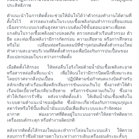
ประสิทธิภาพ
คำแนะนำในการติดตั้งจะช่วยให้มั่นใจได้ว่าตัวกรองทำงานได้ตามที่
ตั้งใจไว้ ควรลดแรงดันในระบบเชื้อเพลิงก่อนทำการเปลี่ยนเสมอ
เนื่องจากระบบแรงดันสูงหลายระบบต้องใช้ขั้นตอนเฉพาะเพื่อลด
แรงดันในรางเชื้อเพลิงอย่างปลอดภัย ตรวจสอบตัวเรือนตัวกรอง ตัว
ยึด และท่อเชื้อเพลิงว่ามีการกัดกร่อน ความเสียหาย หรือการสึกหรอ
หรือไม่ เปลี่ยนท่อหรือแคลมป์ที่ชำรุดก่อนติดตั้งตัวกรองใหม่
ทำความสะอาดบริเวณที่ติดตั้งตัวกรองเพื่อป้องกันการปนเปื้อนของ
สิ่งแปลกปลอมในระหว่างการติดตั้ง
เมื่อติดตั้งไส้กรอง ให้หล่อลื่นโอริงใหม่ด้วยน้ำมันเชื้อเพลิงสะอาด
หรือสารหล่อลื่นที่แนะนำ เพื่อให้แน่ใจว่ามีการปิดผนึกที่เหมาะสม
โดยปราศจากสิ่งปนเปื้อน ปฏิบัติตามข้อกำหนดแรงบิดสำหรับ
สลักเกลียวตัวเรือนเพื่อหลีกเลี่ยงการขันแน่นเกินไป ซึ่งอาจทำให้ตัว
เรือนบิดเบี้ยวหรือเกลียวเสียหาย หรือการขันหลวมเกินไป ซึ่งอาจ
ทำให้เกิดการรั่วซึม หลังจากติดตั้งแล้ว ให้เติมน้ำมันเชื้อเพลิงใน
ระบบตามคำแนะนำของผู้ผลิต ซึ่งมักจะเกี่ยวข้องกับการหมุนกุญแจ
สตาร์ทหรือใช้ปั๊มเติมน้ำมันแบบมือเพื่อเติมระบบและกำจัดฟอง
อากาศ ฟองอากาศที่ติดอยู่ในระบบอาจทำให้สตาร์ทติดยาก
เครื่องยนต์กระตุก หรือทำงานผิดปกติ
หลังจากติดตั้งไส้กรองใหม่และทำการไล่ลมในระบบแล้ว ให้ตรวจ
สอบการรั่วซึมด้วยสายตาในระหว่างการเดินเครื่องยนต์ระยะสั้นๆ