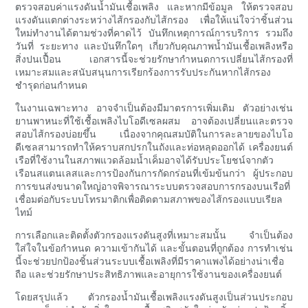
ตรวจสอบค่าแรงดันน้ำมันเชื้อเพลิง และหากมีข้อมูล ให้ตรวจสอบ
แรงดันแตกต่างระหว่างไส้กรองกับไส้กรอง เพื่อให้แน่ใจว่าชิ้นส่วน
ใหม่ทำงานได้ตามช่วงที่คาดไว้ บันทึกเหตุการณ์การบริการ รวมถึง
วันที่ ระยะทาง และบันทึกใดๆ เกี่ยวกับคุณภาพน้ำมันเชื้อเพลิงหรือ
สิ่งปนเปื้อน เอกสารนี้จะช่วยรักษากำหนดการเปลี่ยนไส้กรองที่
เหมาะสมและสนับสนุนการเรียกร้องการรับประกันหากไส้กรอง
ชำรุดก่อนกำหนด
ในงานเฉพาะทาง อาจจำเป็นต้องมีมาตรการเพิ่มเติม ตัวอย่างเช่น
ยานพาหนะที่ใช้เชื้อเพลิงไบโอดีเซลผสม อาจต้องเปลี่ยนและตรวจ
สอบไส้กรองบ่อยขึ้น เนื่องจากคุณสมบัติในการละลายของไบโอ
ดีเซลสามารถทำให้คราบสกปรกในถังและท่อหลุดออกได้ เครื่องยนต์
เรือที่ใช้งานในสภาพแวดล้อมน้ำเค็มอาจได้รับประโยชน์จากตัว
เรือนสแตนเลสและการป้องกันการกัดกร่อนที่เข้มข้นกว่า ผู้ประกอบ
การขนส่งขนาดใหญ่อาจพิจารณาระบบตรวจสอบการกรองบนเรือที่
เชื่อมต่อกับระบบโทรมาติกเพื่อติดตามสภาพของไส้กรองแบบเรียล
ไทม์
การเลือกและติดตั้งตัวกรองแรงดันสูงที่เหมาะสมนั้น จำเป็นต้อง
ใส่ใจในข้อกำหนด ความเข้ากันได้ และขั้นตอนที่ถูกต้อง การทำเช่น
นี้จะช่วยปกป้องชิ้นส่วนระบบเชื้อเพลิงที่มีราคาแพงได้อย่างน่าเชื่อ
ถือ และช่วยรักษาประสิทธิภาพและอายุการใช้งานของเครื่องยนต์
โดยสรุปแล้ว ตัวกรองน้ำมันเชื้อเพลิงแรงดันสูงเป็นส่วนประกอบ