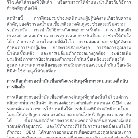
รีไซเคิลไส้กรองที่ใช้แล้ว หรือสามารถให้คำแนะนำเกี่ยวกับวิธีการ
กำจัดที่ถูกต้องได้
สุดท้ายนี้ การฝึกอบรมช่างเทคนิคและผู้ปฏิบัติงานเกี่ยวกับความ
สำคัญของตัวกรองน้ำมันเชื้อเพลิงแรงดันสูงจะช่วยส่งเสริมความ
ระมัดระวัง การเข้าใจวิธีการสังเกตอาการเริ่มต้น การเปลี่ยนตัว
กรองอย่างปลอดภัย และการตรวจสอบการปนเปื้อน จะช่วยให้มั่นใจ
ได้ว่าตัวกรองทำงานได้ตามที่ตั้งใจไว้ การผสมผสานการปฏิบัติตาม
กำหนดการของผู้ผลิต การตรวจสอบเชิงรุก การจัดการคุณภาพ
น้ำมันเชื้อเพลิง และการเปลี่ยนตัวกรองอย่างถูกต้อง จะช่วยเพิ่ม
ประสิทธิภาพการป้องกันของตัวกรองน้ำมันเชื้อเพลิงแรงดันสูงให้
สูงสุด และลดความเสี่ยงของความล้มเหลวของระบบน้ำมันเชื้อเพลิง
ที่มีค่าใช้จ่ายสูงให้น้อยที่สุด
การเลือกตัวกรองน้ำมันเชื้อเพลิงแรงดันสูงที่เหมาะสมและเคล็ดลับ
การติดตั้ง
การเลือกตัวกรองน้ำมันเชื้อเพลิงแรงดันสูงที่ถูกต้องนั้นไม่ใช่แค่การ
หยิบจากชั้นวางสินค้า ตัวกรองต้องตรงกับข้อกำหนดของ OEM ของ
รถยนต์และสภาพการใช้งานเพื่อให้การปกป้องที่มีประสิทธิภาพโดย
ไม่ก่อให้เกิดปัญหา เช่น แรงดันตกมากเกินไปหรือปัญหาความเข้ากัน
ได้ ขั้นตอนแรกคือการตรวจสอบแคตตาล็อกชิ้นส่วนของผู้ผลิต
รถยนต์หรืออุปกรณ์ และใช้ตัวกรองที่ได้รับการรับรองเมื่อเป็นไปได้
ตัวกรอง OEM ได้รับการออกแบบมาเพื่อตอบสนองคุณลักษณะการ
ไหล ระดับไมครอน ความคลาดเคลื่อนของแรงดัน และข้อจำกัดใน