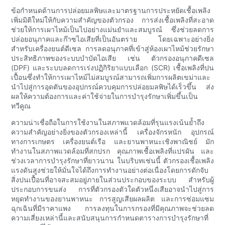
ข้อกำหนดด้านการปล่อยมลพิษและมาตรฐานการประหยัดเชื้อเพลิง
เพิ่มมิติใหม่ให้กับความสำคัญของตัวกรอง การส่งเชื้อเพลิงที่สะอาด
ช่วยให้การเผาไหม้เป็นไปอย่างแม่นยำและสมบูรณ์ ซึ่งช่วยลดการ
ปล่อยอนุภาคและก๊าซไอเสียที่เป็นอันตราย โดยเฉพาะอย่างยิ่ง
สำหรับเครื่องยนต์ดีเซล การลดอนุภาคที่เข้าสู่ห้องเผาไหม้ช่วยรักษา
ประสิทธิภาพของระบบบำบัดไอเสีย เช่น ตัวกรองอนุภาคดีเซล
(DPF) และระบบลดการเร่งปฏิกิริยาแบบเลือก (SCR) เชื้อเพลิงที่ปน
เปื้อนซึ่งทำให้การเผาไหม้ไม่สมบูรณ์สามารถเพิ่มการผลิตเขม่าและ
นำไปสู่การอุดตันของอุปกรณ์ควบคุมการปล่อยมลพิษได้เร็วขึ้น ส่ง
ผลให้ความต้องการและค่าใช้จ่ายในการบำรุงรักษาเพิ่มขึ้นเป็น
ทวีคูณ
ความน่าเชื่อถือในการใช้งานในสภาพแวดล้อมที่รุนแรงเน้นย้ำถึง
ความสำคัญอย่างยิ่งของตัวกรองเหล่านี้ เครื่องจักรหนัก อุปกรณ์
ทางการเกษตร เครื่องยนต์เรือ และยานพาหนะเชิงพาณิชย์ มัก
ทำงานในสภาพแวดล้อมที่สกปรก คุณภาพเชื้อเพลิงที่แปรผัน และ
ช่วงเวลาการบำรุงรักษาที่ยาวนาน ในบริบทเช่นนี้ ตัวกรองเชื้อเพลิง
แรงดันสูงช่วยให้มั่นใจได้ถึงการทำงานอย่างต่อเนื่องโดยการดักจับ
สิ่งปนเปื้อนที่อาจสะสมอยู่ภายในส่วนประกอบของระบบ สำหรับผู้
ประกอบการขนส่ง การที่ตัวกรองตัวใดตัวหนึ่งเสียอาจนำไปสู่การ
หยุดทำงานของยานพาหนะ การสูญเสียผลผลิต และการซ่อมแซม
ฉุกเฉินที่มีราคาแพง การลงทุนในการกรองที่มีคุณภาพจะช่วยลด
ความเสี่ยงเหล่านี้และสนับสนุนการกำหนดตารางการบำรุงรักษาที่