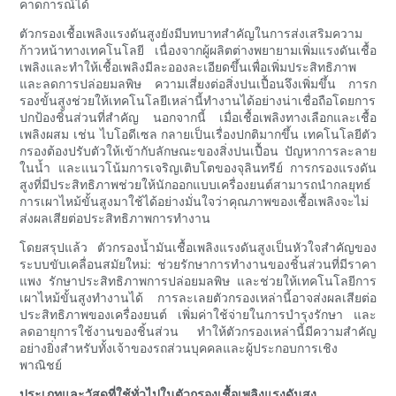
คาดการณ์ได้
ตัวกรองเชื้อเพลิงแรงดันสูงยังมีบทบาทสำคัญในการส่งเสริมความ
ก้าวหน้าทางเทคโนโลยี เนื่องจากผู้ผลิตต่างพยายามเพิ่มแรงดันเชื้อ
เพลิงและทำให้เชื้อเพลิงมีละอองละเอียดขึ้นเพื่อเพิ่มประสิทธิภาพ
และลดการปล่อยมลพิษ ความเสี่ยงต่อสิ่งปนเปื้อนจึงเพิ่มขึ้น การก
รองขั้นสูงช่วยให้เทคโนโลยีเหล่านี้ทำงานได้อย่างน่าเชื่อถือโดยการ
ปกป้องชิ้นส่วนที่สำคัญ นอกจากนี้ เมื่อเชื้อเพลิงทางเลือกและเชื้อ
เพลิงผสม เช่น ไบโอดีเซล กลายเป็นเรื่องปกติมากขึ้น เทคโนโลยีตัว
กรองต้องปรับตัวให้เข้ากับลักษณะของสิ่งปนเปื้อน ปัญหาการละลาย
ในน้ำ และแนวโน้มการเจริญเติบโตของจุลินทรีย์ การกรองแรงดัน
สูงที่มีประสิทธิภาพช่วยให้นักออกแบบเครื่องยนต์สามารถนำกลยุทธ์
การเผาไหม้ขั้นสูงมาใช้ได้อย่างมั่นใจว่าคุณภาพของเชื้อเพลิงจะไม่
ส่งผลเสียต่อประสิทธิภาพการทำงาน
โดยสรุปแล้ว ตัวกรองน้ำมันเชื้อเพลิงแรงดันสูงเป็นหัวใจสำคัญของ
ระบบขับเคลื่อนสมัยใหม่: ช่วยรักษาการทำงานของชิ้นส่วนที่มีราคา
แพง รักษาประสิทธิภาพการปล่อยมลพิษ และช่วยให้เทคโนโลยีการ
เผาไหม้ขั้นสูงทำงานได้ การละเลยตัวกรองเหล่านี้อาจส่งผลเสียต่อ
ประสิทธิภาพของเครื่องยนต์ เพิ่มค่าใช้จ่ายในการบำรุงรักษา และ
ลดอายุการใช้งานของชิ้นส่วน ทำให้ตัวกรองเหล่านี้มีความสำคัญ
อย่างยิ่งสำหรับทั้งเจ้าของรถส่วนบุคคลและผู้ประกอบการเชิง
พาณิชย์
ประเภทและวัสดุที่ใช้ทั่วไปในตัวกรองเชื้อเพลิงแรงดันสูง