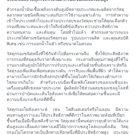
ตัวกรองน้ำมันเชื้อเพลิงแรงดันสูงมีหลายประเภทและผลิตจากวัสดุ
หลากหลายชนิดที่เหมาะสมกับการใช้งานเฉพาะด้าน การทำความ
เข้าใจประเภททั่วไปและส่วนประกอบของวัสดุจะช่วยให้คุณเลือกตัว
กรองที่เหมาะสมและเข้าใจถึงข้อดีข้อเสียระหว่างประสิทธิภาพ
ความทนทาน และต้นทุน โดยทั่วไปแล้ว ตัวกรองสามารถแบ่ง
ประเภทได้ตามชนิดของวัสดุกรอง รูปแบบการผลิต และคุณสมบัติ
พิเศษ เช่น การแยกน้ำในตัว หรือขนาดไมครอน
วัสดุกรองชนิดหนึ่งที่ใช้กันทั่วไปคือกระดาษจีบ ซึ่งให้ประสิทธิภาพ
การกรองที่สมดุลกับราคาที่เหมาะสม กระดาษจีบคุณภาพสูงที่ใช้ใน
งานแรงดันสูงมักได้รับการปรับปรุงและเสริมด้วยชั้นสังเคราะห์หรือ
วัสดุรองเพิ่มเติมเพื่อทนต่อแรงดัน การจีบจะเพิ่มพื้นที่ผิว ทำให้ความ
สามารถในการดักจับสิ่งสกปรกดีขึ้นโดยไม่ทำให้เกิดแรงต้านการ
ไหลมากเกินไป สำหรับระบบฉีดเชื้อเพลิงโดยตรงของเบนซินและ
เครื่องยนต์ดีเซลหลายประเภท ผู้ผลิตมักใช้ส่วนผสมของเซลลูโลสที่
ผ่านการบำบัดและเส้นใยสังเคราะห์เพื่อให้ทนต่อความชื้นและมี
ความแข็งแรงเชิงกลที่ดีขึ้น
วัสดุกรองใยสังเคราะห์ เช่น โพลีเอสเตอร์หรือไนลอน มีความ
ทนทานสูงกว่าและให้ประสิทธิภาพที่ดีกว่าในสภาพแวดล้อมที่เปียก
ชื้นหรือเมื่อมีเชื้อเพลิงชีวภาพ วัสดุเหล่านี้ทนต่อการยุบตัวภายใต้แรง
ดันสูงและเสื่อมสภาพทางเคมีได้ยากกว่าเซลลูโลสแบบดั้งเดิม วัสดุ
กรองไมโครกลาสเป็นอีกทางเลือกหนึ่งที่มีประสิทธิภาพสูง ประกอบ