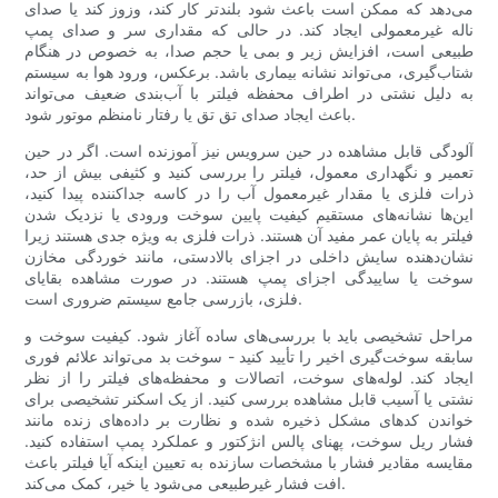
می‌دهد که ممکن است باعث شود بلندتر کار کند، وزوز کند یا صدای
ناله غیرمعمولی ایجاد کند. در حالی که مقداری سر و صدای پمپ
طبیعی است، افزایش زیر و بمی یا حجم صدا، به خصوص در هنگام
شتاب‌گیری، می‌تواند نشانه بیماری باشد. برعکس، ورود هوا به سیستم
به دلیل نشتی در اطراف محفظه فیلتر با آب‌بندی ضعیف می‌تواند
باعث ایجاد صدای تق تق یا رفتار نامنظم موتور شود.
آلودگی قابل مشاهده در حین سرویس نیز آموزنده است. اگر در حین
تعمیر و نگهداری معمول، فیلتر را بررسی کنید و کثیفی بیش از حد،
ذرات فلزی یا مقدار غیرمعمول آب را در کاسه جداکننده پیدا کنید،
این‌ها نشانه‌های مستقیم کیفیت پایین سوخت ورودی یا نزدیک شدن
فیلتر به پایان عمر مفید آن هستند. ذرات فلزی به ویژه جدی هستند زیرا
نشان‌دهنده سایش داخلی در اجزای بالادستی، مانند خوردگی مخازن
سوخت یا ساییدگی اجزای پمپ هستند. در صورت مشاهده بقایای
فلزی، بازرسی جامع سیستم ضروری است.
مراحل تشخیصی باید با بررسی‌های ساده آغاز شود. کیفیت سوخت و
سابقه سوخت‌گیری اخیر را تأیید کنید - سوخت بد می‌تواند علائم فوری
ایجاد کند. لوله‌های سوخت، اتصالات و محفظه‌های فیلتر را از نظر
نشتی یا آسیب قابل مشاهده بررسی کنید. از یک اسکنر تشخیصی برای
خواندن کدهای مشکل ذخیره شده و نظارت بر داده‌های زنده مانند
فشار ریل سوخت، پهنای پالس انژکتور و عملکرد پمپ استفاده کنید.
مقایسه مقادیر فشار با مشخصات سازنده به تعیین اینکه آیا فیلتر باعث
افت فشار غیرطبیعی می‌شود یا خیر، کمک می‌کند.