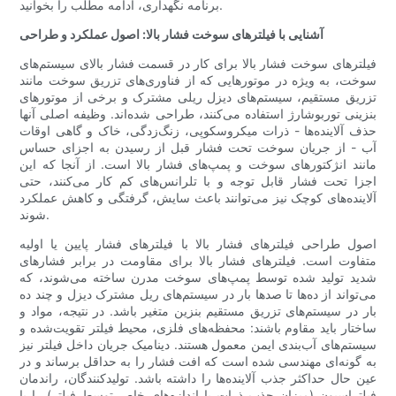
برنامه نگهداری، ادامه مطلب را بخوانید.
آشنایی با فیلترهای سوخت فشار بالا: اصول عملکرد و طراحی
فیلترهای سوخت فشار بالا برای کار در قسمت فشار بالای سیستم‌های
سوخت، به ویژه در موتورهایی که از فناوری‌های تزریق سوخت مانند
تزریق مستقیم، سیستم‌های دیزل ریلی مشترک و برخی از موتورهای
بنزینی توربوشارژ استفاده می‌کنند، طراحی شده‌اند. وظیفه اصلی آنها
حذف آلاینده‌ها - ذرات میکروسکوپی، زنگ‌زدگی، خاک و گاهی اوقات
آب - از جریان سوخت تحت فشار قبل از رسیدن به اجزای حساس
مانند انژکتورهای سوخت و پمپ‌های فشار بالا است. از آنجا که این
اجزا تحت فشار قابل توجه و با تلرانس‌های کم کار می‌کنند، حتی
آلاینده‌های کوچک نیز می‌توانند باعث سایش، گرفتگی و کاهش عملکرد
شوند.
اصول طراحی فیلترهای فشار بالا با فیلترهای فشار پایین یا اولیه
متفاوت است. فیلترهای فشار بالا برای مقاومت در برابر فشارهای
شدید تولید شده توسط پمپ‌های سوخت مدرن ساخته می‌شوند، که
می‌تواند از ده‌ها تا صدها بار در سیستم‌های ریل مشترک دیزل و چند ده
بار در سیستم‌های تزریق مستقیم بنزین متغیر باشد. در نتیجه، مواد و
ساختار باید مقاوم باشند: محفظه‌های فلزی، محیط فیلتر تقویت‌شده و
سیستم‌های آب‌بندی ایمن معمول هستند. دینامیک جریان داخل فیلتر نیز
به گونه‌ای مهندسی شده است که افت فشار را به حداقل برساند و در
عین حال حداکثر جذب آلاینده‌ها را داشته باشد. تولیدکنندگان، راندمان
فیلتراسیون (میزان جذب ذرات با اندازه‌های خاص توسط فیلتر) را با