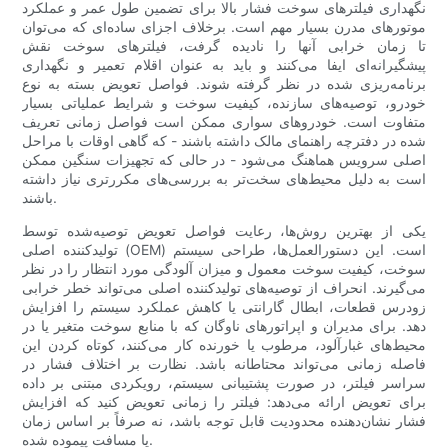
نگهداری فیلترهای سوخت فشار بالا برای تضمین طول عمر و عملکرد
موتورهای مدرن بسیار مهم است. برخلاف اجزای ساده‌ای که می‌توان
تا زمان خرابی آنها را نادیده گرفت، فیلترهای سوخت نقش
پیشگیرانه‌ای ایفا می‌کنند و باید به عنوان اقلام تعمیر و نگهداری
برنامه‌ریزی شده در نظر گرفته شوند. فواصل تعویض بسته به نوع
خودرو، توصیه‌های سازنده، کیفیت سوخت و شرایط عملیاتی بسیار
متفاوت است. خودروهای سواری ممکن است فواصل زمانی تعریف
شده در دفترچه راهنمای مالک داشته باشند - که گاهی اوقات با مراحل
اصلی سرویس هماهنگ می‌شود - در حالی که تجهیزات سنگین ممکن
است به دلیل محیط‌های سخت‌تر به بررسی‌های مکررتری نیاز داشته
باشند.
یکی از بهترین روش‌ها، رعایت فواصل تعویض توصیه‌شده توسط
تولیدکننده اصلی (OEM) است. این دستورالعمل‌ها، طراحی سیستم
سوخت، کیفیت سوخت معمول و میزان آلودگی مورد انتظار را در نظر
می‌گیرند. انحراف از توصیه‌های تولیدکننده اصلی می‌تواند خطر خرابی
زودرس قطعات، ابطال گارانتی یا کاهش عملکرد سیستم را افزایش
دهد. برای مدیران و اپراتورهای ناوگان که با منابع سوخت متغیر یا در
محیط‌های غبارآلود، مرطوب یا خورنده کار می‌کنند، کوتاه کردن این
فاصله زمانی می‌تواند محتاطانه باشد. نظارت بر اختلاف فشار در
سراسر فیلتر، در صورت پشتیبانی سیستم، رویکردی مبتنی بر داده
برای تعویض ارائه می‌دهد: فیلتر را زمانی تعویض کنید که افزایش
فشار نشان‌دهنده محدودیت قابل توجه باشد، نه صرفاً بر اساس زمان
یا مسافت پیموده شده.