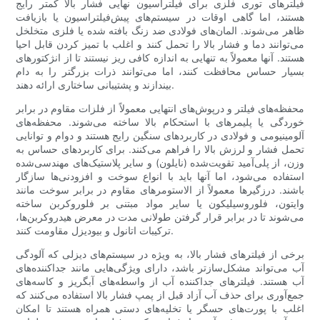
فیلترهای توری فلزی برای فیلتراسیون نهایی فشار بالا کمتر رایج
هستند، اما گاهی اوقات در سیستم‌های پیش‌فیلتراسیون یا بازیافت
ظاهر می‌شوند. المان‌های فولادی ضد زنگ بافته شده یا فلزی متخلخل
می‌توانند دما و فشار بالا را تحمل کنند و اغلب با تمیز کردن قابل احیا
هستند. آنها معمولاً به تنهایی به اندازه کافی ریز نیستند تا از انژکتورهای
بسیار حساس محافظت کنند، اما می‌توانند ذرات بزرگتر را به دام
بیندازند و پشتیبانی ساختاری ارائه دهند.
محفظه‌های فیلتر و درپوش‌های انتهایی معمولاً از فلزات مقاوم در برابر
خوردگی یا پلیمرهای با استحکام بالا ساخته می‌شوند. محفظه‌های
آلومینیومی و فولادی در کاربردهای سنگین رایج هستند و دوام و توانایی
تحمل فشار و لرزش بالا را فراهم می‌کنند. برای کاربردهای حساس به
وزن، از پلی‌آمید تقویت‌شده (نایلون) و سایر پلاستیک‌های مهندسی‌شده
استفاده می‌شود، اما آنها باید با انواع سوخت و افزودنی‌ها سازگار
باشند. درزگیرها معمولاً از الاستومرهای مقاوم در برابر سوخت مانند
وایتون، فلوروسیلیکون یا سایر مواد مبتنی بر فلوروکربن ساخته
می‌شوند تا در برابر قرار گرفتن طولانی مدت در معرض هیدروکربن‌ها،
ترکیبات اتانول و بیودیزل مقاومت کنند.
برخی از فیلترهای فشار بالا، به ویژه در سیستم‌های دیزلی که آلودگی
آب می‌تواند مشکل‌سازتر باشد، دارای ویژگی‌هایی مانند جداکننده‌های
آب هستند. فیلترهای جداکننده آب از واسطه‌های آبگریز و کاسه‌های
جمع‌آوری برای حذف آب آزاد قبل از پمپ فشار بالا استفاده می‌کنند که
اغلب با پورت‌های حسگر یا تخلیه‌های دستی همراه هستند تا امکان