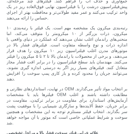
جمع‌آوری و حذف آب را فراهم کنند. فیلترهای چند مرحله‌ای،
پیش‌فیلتراسیون درشت را با فیلتراسیون نهایی فوق‌العاده ریز در یک
واحد ترکیب می‌کنند و عمر مفید طولانی‌تر و محافظت بهتر از اجزای
حساس را ارائه می‌دهند.
رتبه‌بندی میکرون یک مشخصه مهم است. یک فیلتر با رتبه‌بندی ۱۰
میکرون، ذرات بزرگتر از ۱۰ میکرومتر را متوقف می‌کند، اما
منحنی‌های راندمان اغلب نشان می‌دهند که عملکرد در دنیای واقعی با
اندازه ذرات و نوع واسطه متفاوت است. فیلترهای فشار بالا در
موتورهای مدرن اغلب فیلتراسیون زیر ۱۰ میکرون را هدف قرار
می‌دهند، و برخی از محصولات با راندمان بالا تا ۲ تا ۵ میکرون را فیلتر
می‌کنند. مهندسان باید سطح فیلتراسیون را در برابر افت فشار مجاز
متعادل کنند. فیلترهای بسیار ریز اگر به درستی اندازه گیری نشوند،
می‌توانند جریان را محدود کرده و بار کاری پمپ سوخت را افزایش
دهند.
در نهایت، استانداردهای نظارتی و OEM بر انتخاب مواد تأثیر می‌گذارند.
فیلترها باید با مشخصات OEM مطابقت داشته باشند و اغلب
آزمایش‌های استاندارد برای مقاومت در برابر ترکیدن، مقاومت در
برابر جریان، حفظ آلاینده‌ها و سازگاری شیمیایی را با موفقیت پشت
سر بگذارند. انتخاب فیلتر مستلزم توجه به این مشخصات و همچنین
سوخت و شرایط عملیاتی خاصی است که موتور با آن مواجه خواهد
شد.
علائم خرابی فیلتر سوخت فشار بالا و مراحل تشخیصی