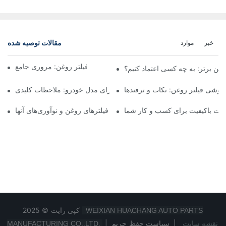
مقالات توصیه شده
خبر
موارد
شرکت‌های برتر تولیدکننده فیلتر روغن: مروری جامع
روغن برتر: به چه کسی اعتماد کنیم؟
فروشی فیلتر روغن: نکات و ترفندها
انتخاب فیلتر روغن مناسب برای مدل خودرو: ملاحظات کلیدی
ولات باکیفیت برای کسب و کار شما
نگاهی به تولیدکنندگان پیشرو فیلترهای روغن و نوآوری‌های آنها
کپی رایت © 2025
WEIXIAN HUACHANG AUTO PARTS
نقشه سایت
|
سیاست حفظ حریم
|
MANUFACTURING CO.,LTD.