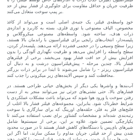
ظرفیت جریان و حداقل مقاومت برای جلوگیری از فشار بیش از حد
بر پمپ سوخت متعادل می‌کنند.
خودِ واسطه‌ی فیلتر، یک جنبه‌ی اصلی است و می‌تواند از کاغذ
مخصوص، الیاف مصنوعی یا توری فلزی، بسته به کاربرد و اندازه‌ی
ذرات هدف، ساخته شود. واسطه‌های مصنوعی میکروگلاس و
پلیسه‌دار، انتخاب‌های رایجی برای فیلتراسیون با راندمان بالا هستند،
زیرا سطح وسیعی را در حجمی فشرده ارائه می‌دهند. پلیسه‌دار کردن،
سطح واسطه را افزایش می‌دهد و ظرفیت نگهداری آلودگی را بدون
افزایش بیش از حد افت فشار بهبود می‌بخشد. برخی از فیلترهای
فشار بالا، چندین مرحله - پیش‌فیلتراسیون درشت و به دنبال آن
فیلتراسیون ریزتر - را شامل می‌شوند تا ابتدا در برابر ذرات بزرگتر
محافظت کنند و سپس آلاینده‌های زیر میکرونی را جذب کنند.
آب‌بندها و واشرها یکی دیگر از بخش‌های حیاتی طراحی هستند. در
فشارهای بالا، حتی نشتی‌های جزئی نیز می‌توانند منجر به از دست
رفتن سوخت یا ورود هوا شوند که می‌تواند باعث مشکلات عملکردی یا
شرایط خطرناک شود. بنابراین، مجموعه‌های فیلتر فشار بالا اغلب از
فلنج‌های فلز به فلز، حلقه‌های اورینگ که برای سازگاری با سوخت
رتبه‌بندی شده‌اند و مشخصات گشتاور برای نصب استفاده می‌کنند تا
یکپارچگی تضمین شود. علاوه بر این، برخی از سیستم‌ها شامل
شیرهای بای‌پس یا دستگاه‌های کاهش فشار هستند تا در صورت محدود
شدن بیش از حد فیلتر، جریان مداوم را ممکن سازند، اما اگر این
شیرها مرتباً باز شوند، می‌توانند اثربخشی فیلتراسیون را کاهش دهند.