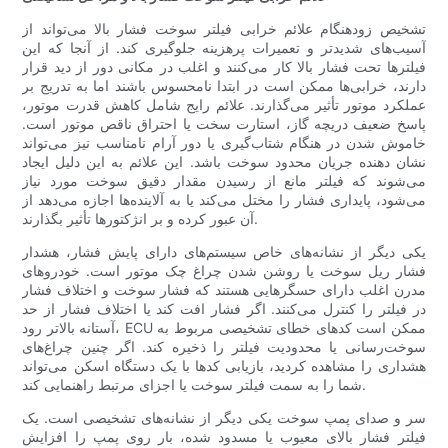
تشخیص زودهنگام علائم خرابی فیلتر سوخت فشار بالا می‌تواند از
آسیب‌های شدیدتر و تعمیرات پرهزینه جلوگیری کند. از آنجا که این
فیلترها تحت فشار بالا کار می‌کنند و اغلب در مکانی دور از دید قرار
دارند، خرابی‌ها ممکن است در ابتدا نامحسوس باشند اما به تدریج بر
عملکرد موتور تأثیر می‌گذارند. علائم رایج شامل کاهش قدرت موتور،
پاسخ ضعیف دریچه گاز، استارت سخت یا احتراق ناقص موتور است.
خاموش شدن در هنگام شتاب‌گیری یا دور آرام نامناسب نیز می‌تواند
نشان دهنده جریان محدود سوخت باشد. این علائم به این دلیل ایجاد
می‌شوند که فیلتر مانع از رسیدن مقدار دقیق سوخت مورد نیاز
می‌شود، پایداری فشار را مختل می‌کند یا به آلاینده‌ها اجازه می‌دهد از
آن عبور کرده و بر انژکتورها تأثیر بگذارند.
یکی دیگر از نشانه‌های خاص سیستم‌های دارای پایش فشار، هشدار
فشار ریل سوخت یا روشن شدن چراغ چک موتور است. خودروهای
مدرن اغلب دارای حسگرهایی هستند که فشار سوخت و اختلاف فشار
در فیلتر را کنترل می‌کنند. اگر فشار افت کند یا اختلاف فشار از حد
آستانه بالاتر رود، ECU ممکن است کدهای خطای تشخیصی مربوط به
سوخت‌رسانی یا محدودیت فیلتر را ذخیره کند. اگر چنین چراغ‌های
هشداری را مشاهده کردید، بازیابی کدها با یک دستگاه اسکن می‌تواند
شما را به سمت فیلتر سوخت یا اجزای مرتبط راهنمایی کند.
سر و صدای پمپ سوخت یکی دیگر از نشانه‌های تشخیصی است. یک
فیلتر فشار بالای معیوب یا مسدود شده، بار روی پمپ را افزایش