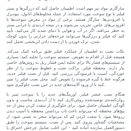
سازگاری مواد نیز مهم است. اطمینان حاصل کنید که درزگیرها و بستر
فیلتر با نوع سوخت مورد استفاده، از جمله مخلوط‌های اتانول، بیودیزل
یا افزودنی‌ها، سازگار هستند. برخی از مواد در معرض سوخت‌ها یا
افزودنی‌های خاص، تخریب می‌شوند و در نتیجه آب‌بندی یا خرابی بستر
به خطر می‌افتد. اگر در آب و هوایی با دمای شدید کار می‌کنید، تأیید
کنید که فیلتر و درزگیرها می‌توانند چرخه‌های حرارتی را بدون کوچک
شدن، ترک خوردن یا از دست دادن اثربخشی تحمل کنند.
نکات نصب به اطمینان از عملکرد فیلتر طبق برنامه کمک می‌کند.
همیشه قبل از اقدام به تعویض، سیستم سوخت را تخلیه کنید؛ بسیاری
از سیستم‌های فشار بالا برای تخلیه ایمن فشار ریل به روش‌های خاصی
نیاز دارند. محفظه فیلتر، براکت نصب و خطوط سوخت را از نظر
خوردگی، آسیب یا فرسودگی بررسی کنید. قبل از نصب فیلتر جدید،
هرگونه خط یا گیره فرسوده را تعویض کنید. محل نصب فیلتر را تمیز
کنید تا از ورود آلاینده‌های جدید در حین نصب جلوگیری شود.
هنگام نصب عنصر فیلتر، اورینگ‌های جدید را با سوخت تمیز یا
روان‌کننده‌ی توصیه‌شده روغن‌کاری کنید تا از آب‌بندی مناسب و بدون
آلودگی اطمینان حاصل شود. برای جلوگیری از سفت کردن بیش از حد
پیچ‌های محفظه که می‌تواند باعث تاب برداشتن محفظه یا آسیب دیدن
رزوه‌ها شود، یا سفت کردن کم که می‌تواند منجر به نشتی شود، از
مشخصات گشتاور پیروی کنید. پس از نصب، سیستم سوخت را طبق
دستورالعمل سازنده آماده کنید - این اغلب شامل چرخش احتراق یا