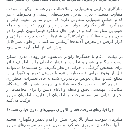
سازگاری حرارتی و شیمیایی از ملاحظات مهم هستند. ترکیبات سوخت
متفاوت هستند - دیزل، بنزین، سوخت‌های زیستی و مخلوط‌ها - هر
کدام خواص شیمیایی متفاوتی دارند که می‌توانند بر محیط فیلتر و
درزگیرها تأثیر بگذارند. مواد باید در برابر تورم، تخریب و حمله
شیمیایی مقاومت کنند و در عین حال عملکرد فیلتراسیون ثابتی را در
طول زمان حفظ کنند. تولیدکنندگان فیلترها را تحت چرخه حرارتی و
قرار گرفتن در معرض آلاینده‌ها آزمایش می‌کنند تا از طول عمر قابل
پیش‌بینی آنها اطمینان حاصل شود.
در نهایت، ادغام با حسگرها رایج‌تر می‌شود. خودروهای مدرن ممکن
است حسگرهای فشار و نظارت بر فشار تفاضلی را در اطراف فیلتر
برای تشخیص گرفتگی یا خرابی در نظر بگیرند. این سیستم‌ها می‌توانند
قبل از وقوع خرابی فاجعه‌بار، راننده یا پرسنل تعمیر و نگهداری را
مطلع کنند و امکان تعویض برنامه‌ریزی‌شده به جای تعمیرات اضطراری
را فراهم کنند. به طور خلاصه، فیلترهای سوخت فشار بالا، استحکام
مکانیکی، مهندسی دقیق واسطه و ادغام دقیق را برای محافظت از
اجزای حیاتی سیستم سوخت و اطمینان از قابلیت اطمینان موتور
ترکیب می‌کنند.
چرا فیلترهای سوخت فشار بالا برای موتورهای مدرن حیاتی هستند؟
فیلترهای سوخت فشار بالا چیزی بیش از اقلام تعمیر و نگهداری هستند
- آنها محافظان ضروری عملکرد و طول عمر در سیستم‌های موتور