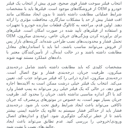
انتخاب فیلتر سوخت فشار قوی صحیح، چیزی بیش از انتخاب یک فیلتر
از فروشگاه‌های موجود است. فیلترها باید با مشخصات OEM خودرو و
شرایط عملیاتی مطابقت داشته باشند تا بدون ایجاد مشکلاتی مانند
افت فشار بیش از حد یا مشکلات سازگاری، محافظت مؤثری را ارائه
دهند. اولین قدم، مراجعه به کاتالوگ قطعات سازنده خودرو یا تجهیزات
و استفاده از فیلترهای تأیید شده در صورت امکان است. فیلترهای
OEM برای برآورده کردن ویژگی‌های جریان خاص، رتبه‌بندی میکرون،
تحمل فشار و محدودیت‌های نصب طراحی شده‌اند. گزینه‌های بازار پس
از فروش می‌توانند مناسب باشند، اما باید با استانداردهای معادل
مطابقت داشته باشند و در حالت ایده‌آل، از تأمین‌کنندگان معتبر با
داده‌های عملکرد مستند تهیه شوند.
مشخصات کلیدی که باید مطابقت داشته باشند شامل درجه‌بندی
میکرون، ظرفیت جریان، درجه‌بندی فشار و نوع اتصال است.
درجه‌بندی میکرون، اندازه ذراتی را که فیلتر می‌تواند جذب کند، تعیین
می‌کند. انتخاب یک فیلتر خیلی درشت ممکن است به آلاینده‌ها اجازه
عبور دهد، در حالی که یک فیلتر خیلی ریز می‌تواند به پمپ فشار وارد
کند یا اگر اندازه مناسبی نداشته باشد، جریان را محدود کند. ظرفیت
جریان بسیار مهم است، به خصوص در موتورهای پرمصرف که جریان
ناکافی می‌تواند باعث ایجاد شرایط رقیق تحت بار شود. درجه‌بندی
فشار باید از حداکثر فشار سیستم به علاوه یک حاشیه ایمنی بیشتر
باشد تا از خطر ترکیدگی جلوگیری شود. انواع و اندازه‌های اتصال
ورودی/خروجی را بررسی کنید. عدم تطابق می‌تواند باعث ایجاد
چالش‌های نصب یا نشت شود.