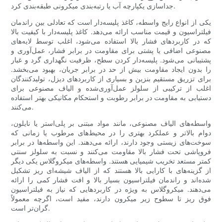
جداسازی یکپارچه آب یا رتبه‌بندی میکرونی طبقه‌بندی کرد.
یکی از انواع رایج واسطه، کاغذ پلیسه‌دار است که تعادلی بین راندمان
فیلتراسیون و قیمت مناسب ارائه می‌دهد. کاغذ پلیسه‌دار با کیفیت بالا
که در کاربردهای فشار بالا استفاده می‌شود، اغلب توسط لایه‌های
مصنوعی اضافی یا پشتی برای مقاومت در برابر فشار، عمل‌آوری و
پشتیبانی می‌شود. پلیسه‌دار کردن سطح، ظرفیت نگهداری گرد و غبار
را بدون ایجاد مقاومت بیش از حد در برابر جریان، بهبود می‌بخشد.
برای تزریق مستقیم بنزین و بسیاری از کاربردهای دیزل، تولیدکنندگان
اغلب از ترکیبی از سلولز عمل‌آوری‌شده و الیاف مصنوعی برای
دستیابی به مقاومت در برابر رطوبت و استحکام مکانیکی بهتر استفاده
می‌کنند.
واسطه‌های الیاف مصنوعی، مانند مواد مبتنی بر پلی‌استر یا نایلون،
دوام بالاتر و عملکرد بهتری را در محیط‌های مرطوب یا زمانی که
سوخت‌های زیستی وجود دارند، ارائه می‌دهند. این واسطه‌ها در برابر
فروپاشی تحت فشار بالا مقاومت می‌کنند و نسبت به سلولز سنتی
کمتر مستعد تخریب شیمیایی هستند. واسطه‌های میکروگلاس یکی دیگر
از گزینه‌های با کارایی بالا هستند که از الیاف شیشه‌ای ریز تشکیل
شده‌اند و راندمان فیلتراسیون بسیار بالا و افت فشار کمی را ارائه
می‌دهند. میکروگلاس به ویژه در کاربردهایی که نیاز به فیلتراسیون
فوق ریز تا سطوح زیر میکرون دارند، مفید است، اگرچه معمولاً
گران‌تر است.