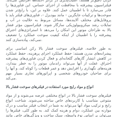
فیلتراسیون پیشرفته با محافظت از اجزای حساس، این فناوری‌ها را
قادر می‌سازد تا با اطمینان عمل کنند. علاوه بر این، با رایج‌تر شدن
سوخت‌ها و ترکیبات جایگزین - مانند بیودیزل -، فناوری‌های فیلتر باید با
پروفایل‌های مختلف آلاینده‌ها، مسائل مربوط به حلالیت در آب و
تمایلات رشد میکروبیولوژیکی سازگار شوند. فیلتراسیون مؤثر فشار
بالا به طراحان موتور این امکان را می‌دهد تا استراتژی‌های احتراق
پیشرفته را با اطمینان از اینکه کیفیت سوخت عملکرد را تضعیف
نمی‌کند، پیاده‌سازی کنند.
به طور خلاصه، فیلترهای سوخت فشار بالا رکن اساسی برای
پیشرانه‌های مدرن هستند: حفظ عملکرد اجزای پرهزینه، حفظ عملکرد
در کاهش انتشار گازهای گلخانه‌ای و فعال کردن فناوری‌های پیشرفته
احتراق. غفلت از آنها می‌تواند راندمان موتور را به خطر بیندازد،
هزینه‌های نگهداری را افزایش دهد و عمر قطعات را کوتاه کند، و آنها را
برای صاحبان خودروهای شخصی و اپراتورهای تجاری بسیار مهم
می‌کند.
انواع و مواد رایج مورد استفاده در فیلترهای سوخت فشار بالا
فیلترهای سوخت فشار بالا در انواع مختلفی عرضه می‌شوند و از مواد
متنوعی متناسب با کاربردهای خاص ساخته می‌شوند. شناخت انواع
رایج و ترکیب مواد آنها می‌تواند به شما در انتخاب فیلتر مناسب و درک
موازنه بین عملکرد، دوام و هزینه کمک کند. به طور کلی، فیلترها را
می‌توان بر اساس نوع واسطه، سبک ساخت و ویژگی‌های خاص مانند