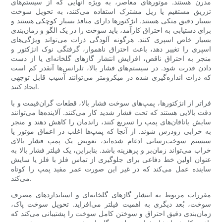
مدرن هستند. موتورهای معاصر، به ویژه آنهایی که از سیستم‌های
تزریق مستقیم یا ریل مشترک استفاده می‌کنند، به تحویل سوخت
بسیار دقیق متکی هستند. انژکتورها دارای منافذ بسیار کوچکی هستند و
برای دستیابی به احتراق کارآمد، باید سوخت را در یک الگو و زمان‌بندی
بسیار خاص اسپری کنند. هرگونه آلودگی ذرات می‌تواند ویژگی‌های
اسپری را تغییر دهد، باعث احتراق ناهموار، گرفتگی نوک انژکتور و
منجر به احتراق ناقص، افزایش انتشار گازهای گلخانه‌ای یا از دست
دادن قدرت شود. در سیستم‌های فشار بالا، تلرانس‌ها آنقدر کم است
که ذرات اندازه‌گیری شده در میکرومتر می‌توانند آسیب قابل توجهی
ایجاد کنند.
فراتر از انژکتورها، پمپ‌های سوخت فشار بالا، قطعات گران‌قیمت و با
دقت بالایی هستند که تحت فشار شدید کار می‌کنند. آلاینده‌ها می‌توانند
سایش یاتاقان‌های پمپ را تسریع کنند، راندمان را کاهش دهند و منجر
به خرابی زودرس شوند. از آنجا که پمپ‌ها اغلب در اعماق موتور یا
سیستم سوخت‌رسانی ادغام شده‌اند، تعویض یک پمپ فشار بالای
خراب می‌تواند زمان‌بر و پرهزینه باشد. بنابراین، یک فیلتر فشار بالا به
عنوان اولین خط دفاعی برای جلوگیری از تماس فلز با فلز یا سایش
ساینده عمل می‌کند که در غیر این صورت عمر مفید پمپ را کوتاه
می‌کند.
مقررات مربوط به انتشار گازهای گلخانه‌ای و استانداردهای مصرف
سوخت، بُعد دیگری به اهمیت فیلتر می‌افزاید. تحویل سوخت پاک،
زمان‌بندی دقیق احتراق و سوختن کامل سوخت را پشتیبانی می‌کند که