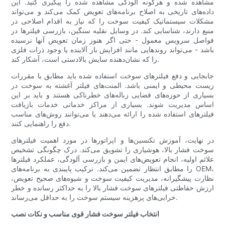
مشاهده شده و هرگونه آلودگی مشاهده شده را پیگیری کنید. این
داده‌های تاریخی به اصلاح برنامه‌های تعویض کمک می‌کند و می‌تواند
مشکلات سیستماتیک کیفیت سوخت را که نیاز به اقدام اصلاحی در
منبع دارند، شناسایی کند. در وسایل نقلیه سنگین، بازرسی فیلترها در
فواصل سرویس معمول - حتی اگر هنوز زمان تعویض آنها نرسیده
باشد - می‌تواند روندهایی مانند افزایش بار آلاینده یا وجود ذرات فلزی
را که نشان‌دهنده سایش بالادستی است، آشکار کند.
جابجایی و دفع فیلترهای سوخت استفاده شده باید مطابق با مقررات
زیست محیطی و ایمنی باشد. المنت‌های فیلتر آغشته به سوخت در
بسیاری از حوزه‌های قضایی زباله‌های خطرناکی هستند و باید بر این
اساس مدیریت شوند. بسیاری از مراکز خدماتی خدمات بازیافت
فیلترهای استفاده شده را ارائه می‌دهند یا می‌توانند روش‌های مناسب
دفع را راهنمایی کنند.
در نهایت، آموزش تکنسین‌ها و اپراتورها در مورد اهمیت فیلترهای
سوخت فشار بالا، هوشیاری را تشویق می‌کند. درک چگونگی تشخیص
علائم اولیه، انجام تعویض‌های ایمن و بازرسی آلودگی، عملکرد فیلترها
را مطابق انتظار تضمین می‌کند. ترکیب پایبندی به برنامه‌های OEM،
نظارت پیشگیرانه، مدیریت کیفیت سوخت و شیوه‌های صحیح تعویض،
ارزش حفاظتی فیلترهای سوخت فشار بالا را به حداکثر رسانده و خطر
خرابی‌های پرهزینه سیستم سوخت را به حداقل می‌رساند.
انتخاب فیلتر سوخت فشار قوی مناسب و نکات نصب