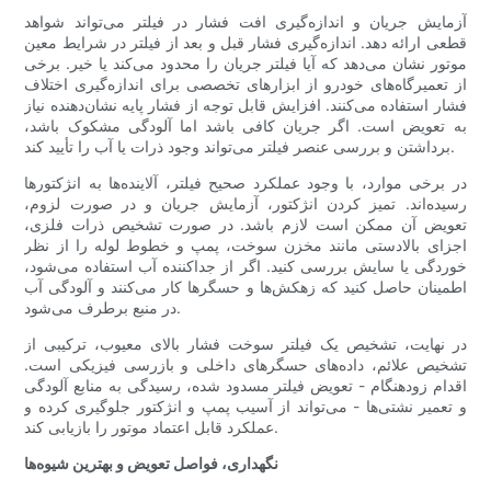
آزمایش جریان و اندازه‌گیری افت فشار در فیلتر می‌تواند شواهد
قطعی ارائه دهد. اندازه‌گیری فشار قبل و بعد از فیلتر در شرایط معین
موتور نشان می‌دهد که آیا فیلتر جریان را محدود می‌کند یا خیر. برخی
از تعمیرگاه‌های خودرو از ابزارهای تخصصی برای اندازه‌گیری اختلاف
فشار استفاده می‌کنند. افزایش قابل توجه از فشار پایه نشان‌دهنده نیاز
به تعویض است. اگر جریان کافی باشد اما آلودگی مشکوک باشد،
برداشتن و بررسی عنصر فیلتر می‌تواند وجود ذرات یا آب را تأیید کند.
در برخی موارد، با وجود عملکرد صحیح فیلتر، آلاینده‌ها به انژکتورها
رسیده‌اند. تمیز کردن انژکتور، آزمایش جریان و در صورت لزوم،
تعویض آن ممکن است لازم باشد. در صورت تشخیص ذرات فلزی،
اجزای بالادستی مانند مخزن سوخت، پمپ و خطوط لوله را از نظر
خوردگی یا سایش بررسی کنید. اگر از جداکننده آب استفاده می‌شود،
اطمینان حاصل کنید که زهکش‌ها و حسگرها کار می‌کنند و آلودگی آب
در منبع برطرف می‌شود.
در نهایت، تشخیص یک فیلتر سوخت فشار بالای معیوب، ترکیبی از
تشخیص علائم، داده‌های حسگرهای داخلی و بازرسی فیزیکی است.
اقدام زودهنگام - تعویض فیلتر مسدود شده، رسیدگی به منابع آلودگی
و تعمیر نشتی‌ها - می‌تواند از آسیب پمپ و انژکتور جلوگیری کرده و
عملکرد قابل اعتماد موتور را بازیابی کند.
نگهداری، فواصل تعویض و بهترین شیوه‌ها