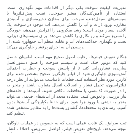
مدیریت کیفیت سوخت یکی دیگر از اقدامات مهم نگهداری است.
استفاده از تأمین‌کنندگان معتبر سوخت، نصب پیش‌فیلترها یا
سیستم‌های صیقل‌دهنده سوخت برای مخازن ذخیره‌سازی و آب‌بندی
مخازن، ورود ذرات و آب را کاهش می‌دهد. آب موجود در سوخت یک
آلاینده بسیار موذی است: رشد میکروبی را افزایش می‌دهد، خوردگی
را تسریع می‌کند و روانکاری را کاهش می‌دهد. برای سیستم‌های دیزلی،
نصب و نگهداری جداکننده‌های آب و تخلیه منظم آب جمع‌آوری‌شده، از
رسیدن آن به اجزای پرفشار جلوگیری می‌کند.
هنگام تعویض فیلترها، رعایت اصول صحیح مهم است. اطمینان حاصل
کنید که موتور خنک است و سیستم سوخت را طبق دستورالعمل
سازنده، فشارزدایی کنید تا از پاشش سوخت و خطرات احتمالی
آتش‌سوزی جلوگیری شود. از فیلتر جایگزین صحیح مشخص شده برای
کاربرد مورد نظر استفاده کنید. قطعات نامناسب می‌توانند از نظر درجه
فیلتراسیون، تحمل فشار و اتصالات اتصال متفاوت باشند و منجر به
نشتی یا محافظت ناکافی شوند. آب‌بندها و حلقه‌های O را در صورت
نیاز بررسی و تعویض کنید. استفاده مجدد از آب‌بندهای قدیمی می‌تواند
منجر به نشتی یا ورود هوا شود. برای حفظ یکپارچگی آب‌بندها بدون
آسیب رساندن به محفظه‌ها، گشتاور بست‌ها را به مقادیر مشخص شده
تنظیم کنید.
ثبت سوابق، یک عادت عملی است که به خصوص در عملیات ناوگان،
نتیجه می‌دهد. تاریخ‌های تعویض فیلتر، فواصل سرویس، اختلاف فشار