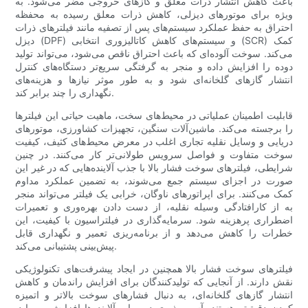
باعث کاهش انتشار ذرات معلق و گازهای خروجی مضر می‌شود. به
ویژه برای موتورهای دیزلی، کاهش ذرات معلق رسیده به محفظه
احتراق به حفظ عملکرد سیستم‌های پس از تصفیه مانند فیلترهای ذرات
دیزل (DPF) و سیستم‌های کاهش کاتالیزوری انتخابی (SCR) کمک
می‌کند. سوخت آلوده‌ای که باعث احتراق ناقص می‌شود، می‌تواند تولید
دوده را افزایش داده و منجر به گرفتگی سریع‌تر دستگاه‌های کنترل
انتشار گازهای گلخانه‌ای شود و به طور موثر نیازها و هزینه‌های
نگهداری را چند برابر کند.
قابلیت اطمینان عملیاتی در محیط‌های سخت، ماهیت حیاتی این فیلترها
را برجسته می‌کند. ماشین‌آلات سنگین، تجهیزات کشاورزی، موتورهای
دریایی و وسایل نقلیه تجاری اغلب در معرض محیط‌های کثیف، کیفیت
سوخت متفاوت و فواصل سرویس طولانی‌تر کار می‌کنند. در چنین
شرایطی، فیلترهای سوخت فشار بالا با جذب آلاینده‌هایی که در غیر این
صورت در اجزای سیستم جمع می‌شوند، به تضمین عملکرد مداوم
کمک می‌کنند. برای اپراتورهای ناوگان، خرابی یک فیلتر می‌تواند منجر
به از کارافتادگی وسیله نقلیه، از دست دادن بهره‌وری و تعمیرات
اضطراری پرهزینه شود. سرمایه‌گذاری در فیلتراسیون با کیفیت، این
خطرات را کاهش می‌دهد و از برنامه‌ریزی تعمیر و نگهداری قابل
پیش‌بینی پشتیبانی می‌کند.
فیلترهای سوخت فشار بالا همچنین در ایجاد پیشرفت‌های تکنولوژیکی
نقش دارند. از آنجایی که تولیدکنندگان برای افزایش راندمان و کاهش
انتشار گازهای گلخانه‌ای، به دنبال فشارهای سوخت بالاتر و اتمیزه
کردن دقیق‌تر هستند، آسیب‌پذیری در برابر آلاینده‌ها افزایش می‌یابد.