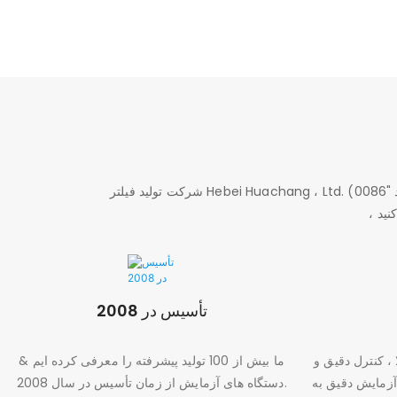
شرکت تولید فیلتر Hebei Huachang ، Ltd. (برای برند "0086") یک شرکت مدرن از فیلتر r است&D ، تولید ، فروش و خدمات ، در سطح ساخت قطعات خودرو در چین ، شهرستان WEI
تأسیس در 2008
 ، کنترل دقیق و
ما بیش از 100 تولید پیشرفته را معرفی کرده ایم &
آزمایش دقیق به Gurantee بهترین کیفیت تولید می
دستگاه های آزمایش از زمان تأسیس در سال 2008.