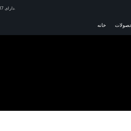
فیلتر Huachang دارای 17 سال تجربه صنعت فیلترهای اتومبیل و ذخایر فنی است.
صولات
خانه