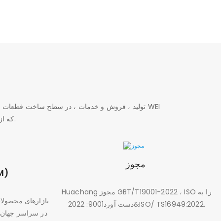
، که از حمل و نقل مناسب ، محیط زیبا و اقتصاد توسعه یافته برخوردار است ، پیدا کنید.
مجوز
تول
Huachang مجوز GBT/T19001-2022 ، ISO را به
دست آورد9001: 2022&ISO/ TS16949:2022.
در سراسر جهان ا