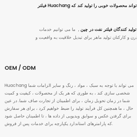
فیلتر Huachang همیشه اعتقاد داشته است: "فقط مدیریت خوب می تواند محصولات با کیفیت بالایی داشته باشد ، فقط تسلط بر فناوری پیشرفته می تواند محصولات خوبی را تولید کند که
تولید کنندگان فیلتر نفت در چین
,
ما می توانیم خدمات OEM ، ODM را ارائه دهیم ، که تجارت اصلی ماست ، کارگاه تولید ما دارای کارگاه فیلترهای نفتی ،
مدرن و کارکنان تولید ماهر برای تبدیل خلاقیت به واقعیت و
OEM / ODM
Huachang می تواند با توجه به سبک ، مواد ، رنگ و سایر الزامات شما
شخصی سازی کند ، به طوری که هر یک از محصولات ، کیفیت و کمیت
شما در زمان تحویل زمان ، برای اطمینان از تجارت صاف شما. در عین
حال ، ما همچنین کل فرآیند تولید را ضبط خواهیم کرد ، برای هر سفارش
برای گرفتن عکس و سوابق ویدیویی از داده ها ، تا اطمینان حاصل شود
که پارامترهای استاندارد یکپارچه برای خدمات پس از فروش.