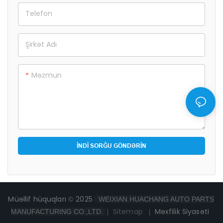
Telefon
Şirkət Adı
Məzmun
İNDI SORĞU GÖNDƏRIN
Müəllif hüquqları © 2025
WEIXIAN HUACHANG AUTO PARTS
|
Sitemap
|
Məxfilik Siyasəti
MANUFACTURING CO.,LTD.