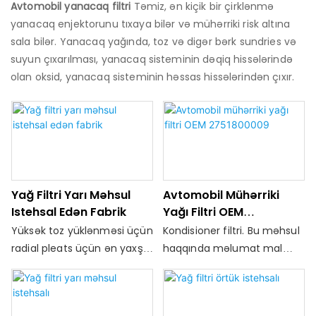
Avtomobil yanacaq filtri
Təmiz, ən kiçik bir çirklənmə
yanacaq enjektorunu tıxaya bilər və mühərriki risk altına
sala bilər. Yanacaq yağında, toz və digər bərk sundries və
suyun çıxarılması, yanacaq sisteminin dəqiq hissələrində
olan oksid, yanacaq sisteminin həssas hissələrindən çıxır.
Yağ Filtri Yarı Məhsul
Avtomobil Mühərriki
Istehsal Edən Fabrik
Yağı Filtri OEM
2751800009
Yüksək toz yüklənməsi üçün
Kondisioner filtri. Bu məhsul
radial pleats üçün ən yaxşı
haqqında məlumat mal
keyfiyyətli yağ filtri olan
satmağa kömək edə bilər,
fabrik, media və tel olan
çünki istehlakçıya alış-veriş
media və tel radial
qərarı verməyə imkan verir