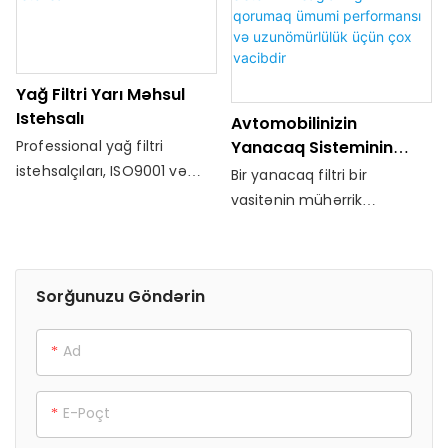
ilə hava filtrləmə
Filtri Filter Fırıldaqçı Filtri Filtri.
artıran davamlı öyrənmə və
məhsullarının peşəkar
Məhsulun uzun bir xidmət
öyrənməyə davam edir
istehsalçısı olaraq filtr
həyatı var. Tam qalxan
dizaynı ilə mühərrik yağı
Yağ Filtri Yarı Məhsul
sızması kimi sızma
Istehsalı
Avtomobilinizin
problemlərindən səmərəli
Professional yağ filtri
Yanacaq Sisteminin
qarşısını ala bilər
Sağlamlığını Qorumaq
istehsalçıları, ISO9001 və
Bir yanacaq filtri bir
Ümumi Performansı Və
ISO14001-in peşəkar bir
vasitənin mühərrik
Uzunömürlülük Üçün
istehsalçısı kimi, Peşəkar
sistemində başqa bir kritik
Çox Vacibdir
Yağ Filtri Məhsulları kimi,
komponentdir. Onun əsas
İSO9001 və ISO14001-in
funksiyası, mühərrikə
Sorğunuzu Göndərin
peşəkar bir istehsalçısı kimi,
çatmadan yanacaqdan, kir,
keyfiyyətsiz ağıllı avtomobil
pas və digər çirkləndiricilər
yanacaq filtrinin
kimi çirkləri çıxarmaqdır
Ad
dəyişdirilməsi - 威 华昌汽车
配件制造 有有华昌汽车配件制
E-Poçt
造限.