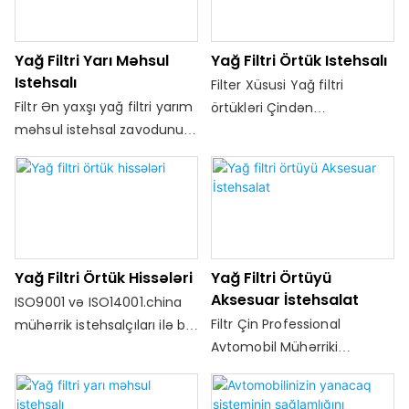
örtüklər.14001
və istehlakçını bir mağaza
işçisi ilə danışmadan satın
ala bilər
Yağ Filtri Yarı Məhsul
Yağ Filtri Örtük Istehsalı
Istehsalı
Filter Xüsusi Yağ filtri
Filtr Ən yaxşı yağ filtri yarım
örtükləri Çindən
məhsul istehsal zavodunun
istehsalçılar, yüksək
qiyməti - yüksək toz
nəmləndirici içki içkisi lövhə
yüklənməsi üçün radial
çərçivəsi sərt və davamlı bir
peats şəklində meydana
mühit yaradır və bahalı
gələn filtr, media və tel var.
zərbələrarası, honda
müxtəlif dizayn
vətəndaş yanacaq filtri
elementlərini əhatə edir.
istehsalçılarının qarşısını
Yağ Filtri Örtük Hissələri
Yağ Filtri Örtüyü
Bunlar arı növü, gəzinti
alır.&D komanda. Komanda
Aksesuar İstehsalat
ISO9001 və ISO14001.china
duruşu, təzyiq / çəki
tez-tez beyin fırtınasına
Filtr Çin Professional
mühərrik istehsalçıları ilə bir
fokuslanması nöqtəsi və
toplaşır və dizayn ideyalarını
Avtomobil Mühərriki
professional istehsalçısı kimi
yeriş balans təhlilidir
LED işıqlandırma
İstehsalçıları İstehsalçıları -
Ford Focus Focus Filter
sənayesində paylaşır və bu
Filter, ISO9001 və ISO14001
Filter-ə Ford Fooke Filter
məhsulun inkişafını çox