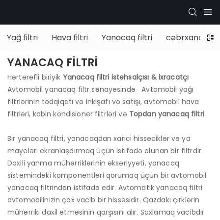
Yağ filtri
Hava filtri
Yanacaq filtri
cəbrxana
YANACAQ FILTRI
Hərtərəfli biriyik
Yanacaq filtri istehsalçısı & ixracatçı
Avtomobil yanacaq filtr sənayesində
Avtomobil yağı
filtrlərinin tədqiqatı və inkişafı və satışı, avtomobil hava
filtrləri, kabin kondisioner filtrləri və
Topdan yanacaq filtri
.
Bir yanacaq filtri, yanacaqdan xarici hissəciklər və ya
mayeləri ekranlaşdırmaq üçün istifadə olunan bir filtrdir.
Daxili yanma mühərriklərinin əksəriyyəti, yanacaq
sistemindəki komponentləri qorumaq üçün bir avtomobil
yanacaq filtrindən istifadə edir. Avtomatik yanacaq filtri
avtomobilinizin çox vacib bir hissəsidir. Qazdakı çirklərin
mühərriki daxil etməsinin qarşısını alır. Saxlamaq vacibdir