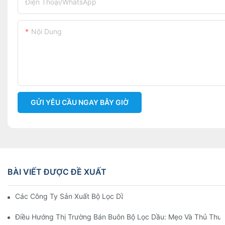
Điện Thoại/WhatsApp
Nội Dung
GỬI YÊU CẦU NGAY BÂY GIỜ
BÀI VIẾT ĐƯỢC ĐỀ XUẤT
Các Công Ty Sản Xuất Bộ Lọc Dầu Hàng Đầu: Tổng Quan Toàn 
Điều Hướng Thị Trường Bán Buôn Bộ Lọc Dầu: Mẹo Và Thủ Thuậ