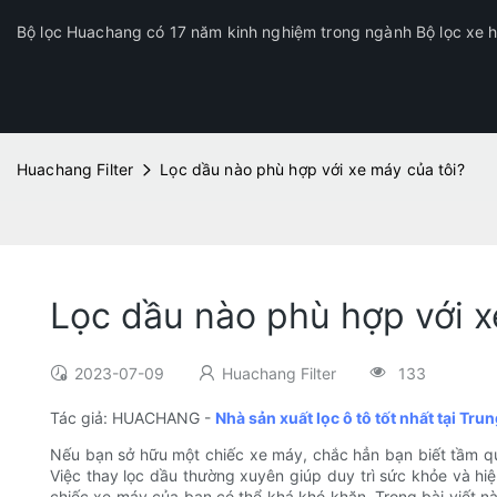
Bộ lọc Huachang có 17 năm kinh nghiệm trong ngành Bộ lọc xe hơ
Huachang Filter
Lọc dầu nào phù hợp với xe máy của tôi?
Lọc dầu nào phù hợp với x
2023-07-09
Huachang Filter
133
Tác giả: HUACHANG -
Nhà sản xuất lọc ô tô tốt nhất tại Tr
Nếu bạn sở hữu một chiếc xe máy, chắc hẳn bạn biết tầm qua
Việc thay lọc dầu thường xuyên giúp duy trì sức khỏe và hiệu
chiếc xe máy của bạn có thể khá khó khăn. Trong bài viết n