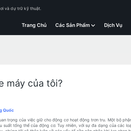
i và dự trữ kỹ thuật.
Trang Chủ
Các Sản Phẩm
Dịch Vụ
e máy của tôi?
ung Quốc
n trọng của việc giữ cho động cơ hoạt động trơn tru. Một bộ phận t
 suất tổng thể của động cơ. Tuy nhiên, với sự đa dạng của các loại
ày, chúng tôi sẽ thảo luận về các yếu tố cần cân nhắc khi lựa chọn