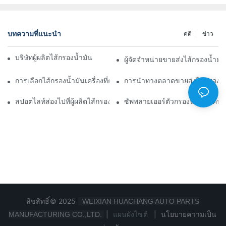
บทความที่แนะนำ
คดี
ข่าว
บริษัทผู้ผลิตไส้กรองน้ำมันชั้นนำ: ภาพรวมที่ครอบคลุม
ผู้จัดจำหน่ายขายส่งไส้กรองน้ำมั
การเลือกไส้กรองน้ำมันเครื่องที่ถูกต้องสำหรับรุ่นรถของคุณ: ข้อควรพิ
การนำทางตลาดขายส่งไส้กรองน้ำ
สปอตไลท์ส่องไปที่ผู้ผลิตไส้กรองน้ำมันชั้นนำและนวัตกรรมของพวกเข
ซัพพลายเออร์ตัวกรองน้ำมัน: ค้
ลิขสิทธิ์© 2025
WEIXIAN HUACHANG AUTO PARTS
|
แผนผังไซต์
|
นโยบายความเป็น
MANUFACTURING CO.,LTD.