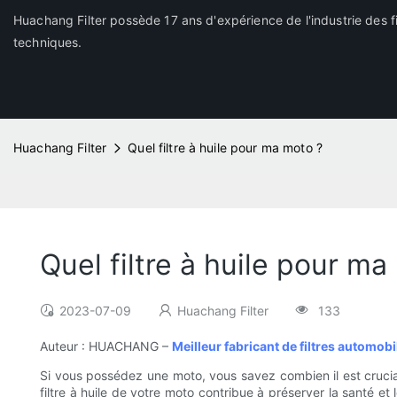
Huachang Filter possède 17 ans d'expérience de l'industrie des fi
techniques.
Huachang Filter
Quel filtre à huile pour ma moto ?
Quel filtre à huile pour ma
2023-07-09
Huachang Filter
133
Auteur : HUACHANG –
Meilleur fabricant de filtres automob
Si vous possédez une moto, vous savez combien il est crucial 
filtre à huile de votre moto contribue à préserver la santé et