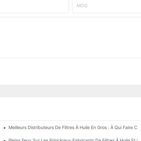
MOQ
Meilleurs Distributeurs De Filtres À Huile En Gros : À Qui Faire Co
perçu Complet
t Astuces
Pleins Feux Sur Les Principaux Fabricants De Filtres À Huile Et L