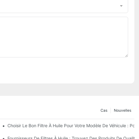
Cas
Nouvelles
nfiance ?
Choisir Le Bon Filtre À Huile Pour Votre Modèle De Véhicule : Po
eurs Innovations
Fournisseurs De Filtres À Huile : Trouvez Des Produits De Qualité