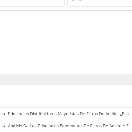
Principales Distribuidores Mayoristas De Filtros De Aceite: ¿En Q
ión General Completa
ite: Consejos Y Trucos
Análisis De Los Principales Fabricantes De Filtros De Aceite Y S