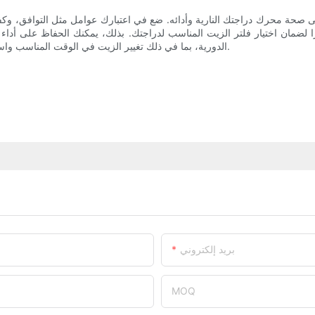
 على صحة محرك دراجتك النارية وأدائه. ضع في اعتبارك عوامل مثل التوافق، وكف
ًا لضمان اختيار فلتر الزيت المناسب لدراجتك. بذلك، يمكنك الحفاظ على أداء
الدورية، بما في ذلك تغيير الزيت في الوقت المناسب واستبدال الفلاتر، هي مفتاح محرك دراجة نارية يدوم طويلًا ويتمتع بأداء جيد.
بريد إلكتروني
MOQ