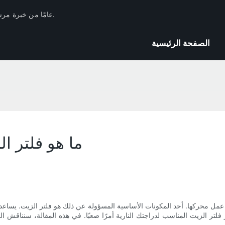
لدى Huachang Filter 17 عامًا من خبرة مرشحات السيارات في الصناعة والاحتياطيات الفنية.
الصفحة الرئيسية
ما هو فلتر ا
عمل محركها. أحد المكونات الأساسية المسؤولة عن ذلك هو فلتر الزيت. يساعد 
فلتر الزيت المناسب لدراجتك النارية أمرًا صعبًا. في هذه المقالة، سنناقش ال