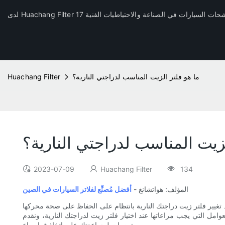
ما هو فلتر الزيت المناسب لدراجتي النارية؟
Huachang Filter
لزيت المناسب لدراجتي النارية؟
2023-07-09
Huachang Filter
134
المؤلف: هواتشانغ -
أفضل مُصنِّع لفلاتر السيارات في الصين
تغيير فلتر زيت دراجتك النارية بانتظام على الحفاظ على صحة محركها
عوامل التي يجب مراعاتها عند اختيار فلتر زيت لدراجتك النارية، ونقدم
توصيات لمساعدتك على اتخاذ قرار واعٍ.