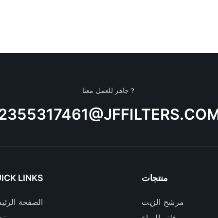
جاهز للعمل معنا？
2355317461@JFFILTERS.CO
منتجات
ICK LINKS
مرشح الزيت
الصفحة الرئي
فلتر الهواء
منتج