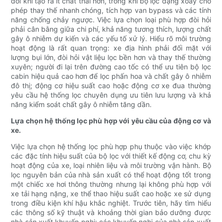
đôi khi tạo ra ít chất thải hơn, trong khi bộ lọc dạng xoay cho
phép thay thế nhanh chóng, tích hợp van bypass và các tính
năng chống chảy ngược. Việc lựa chọn loại phù hợp đòi hỏi
phải cân bằng giữa chi phí, khả năng tương thích, lượng chất
gây ô nhiễm dự kiến ​​và các yếu tố xử lý. Hiểu rõ môi trường
hoạt động là rất quan trọng: xe địa hình phải đối mặt với
lượng bụi lớn, đòi hỏi vật liệu lọc bền hơn và thay thế thường
xuyên; người đi lại trên đường cao tốc có thể ưu tiên bộ lọc
cabin hiệu quả cao hơn để lọc phấn hoa và chất gây ô nhiễm
đô thị; động cơ hiệu suất cao hoặc động cơ xe đua thường
yêu cầu hệ thống lọc chuyên dụng ưu tiên lưu lượng và khả
năng kiểm soát chất gây ô nhiễm tăng dần.
Lựa chọn hệ thống lọc phù hợp với yêu cầu của động cơ và
xe.
Việc lựa chọn hệ thống lọc phù hợp phụ thuộc vào việc khớp
các đặc tính hiệu suất của bộ lọc với thiết kế động cơ, chu kỳ
hoạt động của xe, loại nhiên liệu và môi trường vận hành. Bộ
lọc nguyên bản của nhà sản xuất có thể hoạt động tốt trong
một chiếc xe hơi thông thường nhưng lại không phù hợp với
xe tải hạng nặng, xe thể thao hiệu suất cao hoặc xe sử dụng
trong điều kiện khí hậu khắc nghiệt. Trước tiên, hãy tìm hiểu
các thông số kỹ thuật và khoảng thời gian bảo dưỡng được
nhà sản xuất khuyến nghị: các khuyến nghị của nhà sản xuất