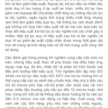
khí và làm giảm hiệu suất. Ngược lại, bộ lọc dầu và nhiên liệu
phải duy trì lưu lượng ở áp suất an toàn; nhiều bộ lọc bao
gồm van bypass để cho phép chất lỏng lưu thông nếu bộ lọc
bị tắc nghẽn, ngăn ngừa tình trạng thiếu chất lỏng nhưng
tạm thời làm giảm hiệu quả lọc. Hệ thống lọc nên được đánh
giá không chỉ dựa trên hiệu suất tối đa mà còn dựa trên sự
thay đổi hiệu suất khi bộ lọc bị tắc nghẽn bởi các chất gây ô
nhiễm. Một bộ lọc duy trì hiệu suất cao khi bị tắc nghẽn và
duy trì sự giảm áp suất chấp nhận được trong thời gian dài
hơn sẽ mang lại khả năng bảo vệ tốt hơn trong suốt vòng đời
sử dụng.
Các đánh giá trong phòng thí nghiệm cung cấp một mức cơ
bản, nhưng hiệu suất thực tế phụ thuộc vào điều kiện ứng
dụng—loại bụi, độ ẩm, nhiệt độ và phân bố kích thước hạt
đều ảnh hưởng đến hiệu quả. Thử nghiệm độc lập như ISO
4548 cho bộ lọc dầu hoặc ISO 5011 cho bộ lọc không khí có
thể cung cấp các so sánh tiêu chuẩn hóa. Hãy chú ý đến các
chỉ số micron phù hợp với bộ phận cần được bảo vệ: kim
phun nhiên liệu thường yêu cầu lọc đến 10 micron hoặc nhỏ
hơn, trong khi một số hệ thống dầu được hưởng lợi từ việc lọc
đến 3-5 micron cho các động cơ hiện đại. Cuối cùng, hãy
xem xét các tính năng phụ như van chống chảy ngược,
gioăng bịt kín, cấu trúc hỗ trợ vật liệu lọc và độ bền của vỏ;