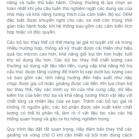
năng và tuân thủ bảo hành. Chúng thường là lựa chọn an
toàn nhất khi yêu cầu tuân thủ nghiêm ngặt các dung sai của
nhà máy và khả năng tương thích của cảm biến. Bộ lọc OEM
đặc biệt được khuyến nghị cho các xe mới còn trong thời
gian bảo hành hoặc khi hệ thống bao gồm các cảm biến tích
hợp hoặc vỏ độc quyền.
Các bộ lọc thay thế có thể mang lại giá trị tuyệt vời và trong
nhiều trường hợp, thông số kỹ thuật được cải thiện như hiệu
quả lọc micron cao hơn, khả năng giữ bụi lớn hơn hoặc tuổi
thọ sử dụng lâu hơn. Các bộ lọc thay thế chất lượng cao
thường sử dụng vật liệu tiên tiến, cung cấp khả năng hỗ trợ
cấu trúc được tăng cường để tránh bị xẹp dưới lưu lượng cao
và bao gồm các tính năng hướng đến hiệu suất như nắp
chụp được gia cố hoặc gioăng được cải tiến. Khi lựa chọn bộ
lọc thay thế, hãy xác minh uy tín của nhà cung cấp, dữ liệu
kiểm tra của bên thứ ba và khả năng tương thích vật liệu với
chất lỏng và nhiên liệu của xe bạn. Tránh các bộ lọc giá rẻ
không rõ nguồn gốc; các bộ phận được sản xuất kém chất
lượng có thể bị phân rã, làm rò rỉ vật liệu lọc vào các hệ
thống quan trọng và gây ra hư hỏng nghiêm trọng.
Quy trình lắp đặt rất quan trọng. Hãy đảm bảo thay thế các
gioăng và vòng chữ O khi cần thiết và bôi trơn đúng cách