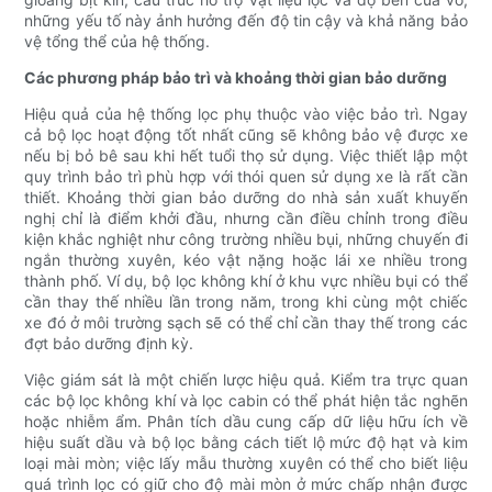
những yếu tố này ảnh hưởng đến độ tin cậy và khả năng bảo
vệ tổng thể của hệ thống.
Các phương pháp bảo trì và khoảng thời gian bảo dưỡng
Hiệu quả của hệ thống lọc phụ thuộc vào việc bảo trì. Ngay
cả bộ lọc hoạt động tốt nhất cũng sẽ không bảo vệ được xe
nếu bị bỏ bê sau khi hết tuổi thọ sử dụng. Việc thiết lập một
quy trình bảo trì phù hợp với thói quen sử dụng xe là rất cần
thiết. Khoảng thời gian bảo dưỡng do nhà sản xuất khuyến
nghị chỉ là điểm khởi đầu, nhưng cần điều chỉnh trong điều
kiện khắc nghiệt như công trường nhiều bụi, những chuyến đi
ngắn thường xuyên, kéo vật nặng hoặc lái xe nhiều trong
thành phố. Ví dụ, bộ lọc không khí ở khu vực nhiều bụi có thể
cần thay thế nhiều lần trong năm, trong khi cùng một chiếc
xe đó ở môi trường sạch sẽ có thể chỉ cần thay thế trong các
đợt bảo dưỡng định kỳ.
Việc giám sát là một chiến lược hiệu quả. Kiểm tra trực quan
các bộ lọc không khí và lọc cabin có thể phát hiện tắc nghẽn
hoặc nhiễm ẩm. Phân tích dầu cung cấp dữ liệu hữu ích về
hiệu suất dầu và bộ lọc bằng cách tiết lộ mức độ hạt và kim
loại mài mòn; việc lấy mẫu thường xuyên có thể cho biết liệu
quá trình lọc có giữ cho độ mài mòn ở mức chấp nhận được