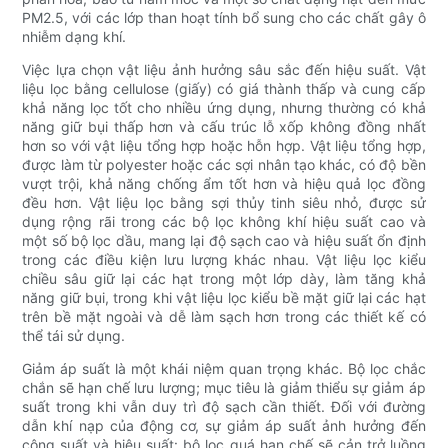
PM2.5, với các lớp than hoạt tính bổ sung cho các chất gây ô
nhiễm dạng khí.
Việc lựa chọn vật liệu ảnh hưởng sâu sắc đến hiệu suất. Vật
liệu lọc bằng cellulose (giấy) có giá thành thấp và cung cấp
khả năng lọc tốt cho nhiều ứng dụng, nhưng thường có khả
năng giữ bụi thấp hơn và cấu trúc lỗ xốp không đồng nhất
hơn so với vật liệu tổng hợp hoặc hỗn hợp. Vật liệu tổng hợp,
được làm từ polyester hoặc các sợi nhân tạo khác, có độ bền
vượt trội, khả năng chống ẩm tốt hơn và hiệu quả lọc đồng
đều hơn. Vật liệu lọc bằng sợi thủy tinh siêu nhỏ, được sử
dụng rộng rãi trong các bộ lọc không khí hiệu suất cao và
một số bộ lọc dầu, mang lại độ sạch cao và hiệu suất ổn định
trong các điều kiện lưu lượng khác nhau. Vật liệu lọc kiểu
chiều sâu giữ lại các hạt trong một lớp dày, làm tăng khả
năng giữ bụi, trong khi vật liệu lọc kiểu bề mặt giữ lại các hạt
trên bề mặt ngoài và dễ làm sạch hơn trong các thiết kế có
thể tái sử dụng.
Giảm áp suất là một khái niệm quan trọng khác. Bộ lọc chắc
chắn sẽ hạn chế lưu lượng; mục tiêu là giảm thiểu sự giảm áp
suất trong khi vẫn duy trì độ sạch cần thiết. Đối với đường
dẫn khí nạp của động cơ, sự giảm áp suất ảnh hưởng đến
công suất và hiệu suất: bộ lọc quá hạn chế sẽ cản trở luồng