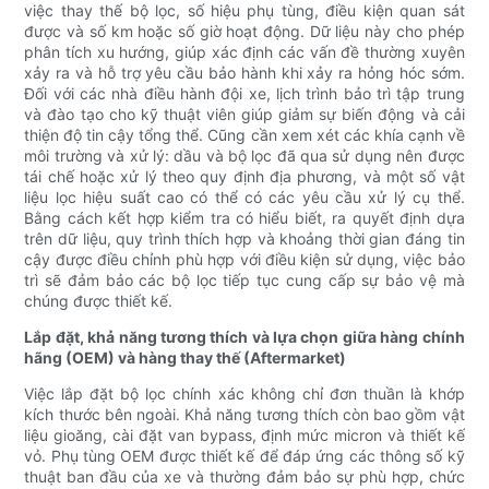
việc thay thế bộ lọc, số hiệu phụ tùng, điều kiện quan sát
được và số km hoặc số giờ hoạt động. Dữ liệu này cho phép
phân tích xu hướng, giúp xác định các vấn đề thường xuyên
xảy ra và hỗ trợ yêu cầu bảo hành khi xảy ra hỏng hóc sớm.
Đối với các nhà điều hành đội xe, lịch trình bảo trì tập trung
và đào tạo cho kỹ thuật viên giúp giảm sự biến động và cải
thiện độ tin cậy tổng thể. Cũng cần xem xét các khía cạnh về
môi trường và xử lý: dầu và bộ lọc đã qua sử dụng nên được
tái chế hoặc xử lý theo quy định địa phương, và một số vật
liệu lọc hiệu suất cao có thể có các yêu cầu xử lý cụ thể.
Bằng cách kết hợp kiểm tra có hiểu biết, ra quyết định dựa
trên dữ liệu, quy trình thích hợp và khoảng thời gian đáng tin
cậy được điều chỉnh phù hợp với điều kiện sử dụng, việc bảo
trì sẽ đảm bảo các bộ lọc tiếp tục cung cấp sự bảo vệ mà
chúng được thiết kế.
Lắp đặt, khả năng tương thích và lựa chọn giữa hàng chính
hãng (OEM) và hàng thay thế (Aftermarket)
Việc lắp đặt bộ lọc chính xác không chỉ đơn thuần là khớp
kích thước bên ngoài. Khả năng tương thích còn bao gồm vật
liệu gioăng, cài đặt van bypass, định mức micron và thiết kế
vỏ. Phụ tùng OEM được thiết kế để đáp ứng các thông số kỹ
thuật ban đầu của xe và thường đảm bảo sự phù hợp, chức