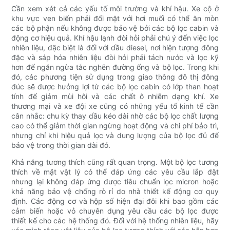
Cần xem xét cả các yếu tố môi trường và khí hậu. Xe cộ ở
khu vực ven biển phải đối mặt với hơi muối có thể ăn mòn
các bộ phận nếu không được bảo vệ bởi các bộ lọc cabin và
động cơ hiệu quả. Khí hậu lạnh đòi hỏi phải chú ý đến việc lọc
nhiên liệu, đặc biệt là đối với dầu diesel, nơi hiện tượng đông
đặc và sáp hóa nhiên liệu đòi hỏi phải tách nước và lọc kỹ
hơn để ngăn ngừa tắc nghẽn đường ống và bộ lọc. Trong khi
đó, các phương tiện sử dụng trong giao thông đô thị đông
đúc sẽ được hưởng lợi từ các bộ lọc cabin có lớp than hoạt
tính để giảm mùi hôi và các chất ô nhiễm dạng khí. Xe
thương mại và xe đội xe cũng có những yếu tố kinh tế cần
cân nhắc: chu kỳ thay dầu kéo dài nhờ các bộ lọc chất lượng
cao có thể giảm thời gian ngừng hoạt động và chi phí bảo trì,
nhưng chỉ khi hiệu quả lọc và dung lượng của bộ lọc đủ để
bảo vệ trong thời gian dài đó.
Khả năng tương thích cũng rất quan trọng. Một bộ lọc tương
thích về mặt vật lý có thể đáp ứng các yêu cầu lắp đặt
nhưng lại không đáp ứng được tiêu chuẩn lọc micron hoặc
khả năng bảo vệ chống rò rỉ do nhà thiết kế động cơ quy
định. Các động cơ và hộp số hiện đại đôi khi bao gồm các
cảm biến hoặc vỏ chuyên dụng yêu cầu các bộ lọc được
thiết kế cho các hệ thống đó. Đối với hệ thống nhiên liệu, hãy