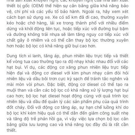
thiết bị gốc (OEM) thể hiện sự cân bằng giữa khả năng bảo
vệ, chi phí và các yếu tố bảo hành. Ngoài ra, hãy xem xét
cách bạn sử dụng xe. Xe có số km đã đi cao, thường xuyên
kéo hoặc chở hàng, lái xe trong thành phố với nhiều điểm
dừng và khởi động liên tục, hoặc tiếp xúc với đường bụi bặm
và đường không trải nhựa sẽ làm tăng nguy cơ tiếp xúc với
chất gây ô nhiễm và có thể cần thay bộ lọc thường xuyên
hơn hoặc bộ lọc có khả năng giữ bụi cao hơn.
Dung tích xi lanh, tăng áp, phun nhiên liệu trực tiếp và thiết
kế vòng tua cao thường tạo ra độ nhạy khác nhau đối với các
hạt bụi. Ví dụ, các động cơ xăng phun nhiên liệu trực tiếp
hiện đại và động cơ diesel với kim phun nhạy cảm đòi hỏi
nhiên liệu và dầu bôi trơn cực kỳ sạch để tránh tắc nghẽn và
mài mòn vòi phun. Đặc biệt, động cơ diesel có thể tạo ra
muội than và cần các bộ lọc có khả năng xử lý lượng hạt bụi
cao hơn; bộ lọc hạt diesel hoạt động cùng với quá trình lọc
nhiên liệu và dầu để quản lý các sản phẩm phụ của quá trình
đốt cháy. Đối với động cơ tăng áp, sự hạn chế luồng khí do
bộ lọc khí kém hiệu quả có thể dẫn đến giảm công suất nhẹ
và tăng độ trễ phản hồi ga, vì vậy việc lựa chọn bộ lọc cân
bằng giữa lưu lượng cao và khả năng lọc đầy đủ là rất cần
thiết.