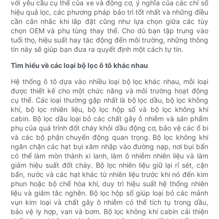
với yêu cầu cụ thể của xe và động cơ, ý nghĩa của các chỉ số
hiệu quả lọc, các phương pháp bảo trì tốt nhất và những điều
cần cân nhắc khi lắp đặt cũng như lựa chọn giữa các tùy
chọn OEM và phụ tùng thay thế. Cho dù bạn tập trung vào
tuổi thọ, hiệu suất hay tác động đến môi trường, những thông
tin này sẽ giúp bạn đưa ra quyết định một cách tự tin.
Tìm hiểu về các loại bộ lọc ô tô khác nhau
Hệ thống ô tô dựa vào nhiều loại bộ lọc khác nhau, mỗi loại
được thiết kế cho một chức năng và môi trường hoạt động
cụ thể. Các loại thường gặp nhất là bộ lọc dầu, bộ lọc không
khí, bộ lọc nhiên liệu, bộ lọc hộp số và bộ lọc không khí
cabin. Bộ lọc dầu loại bỏ các chất gây ô nhiễm và sản phẩm
phụ của quá trình đốt cháy khỏi dầu động cơ, bảo vệ các ổ bi
và các bộ phận chuyển động quan trọng. Bộ lọc không khí
ngăn chặn các hạt bụi xâm nhập vào đường nạp, nơi bụi bẩn
có thể làm mòn thành xi lanh, làm ô nhiễm nhiên liệu và làm
giảm hiệu suất đốt cháy. Bộ lọc nhiên liệu giữ lại rỉ sét, cặn
bẩn, nước và các hạt khác từ nhiên liệu trước khi nó đến kim
phun hoặc bộ chế hòa khí, duy trì hiệu suất hệ thống nhiên
liệu và giảm tắc nghẽn. Bộ lọc hộp số giúp loại bỏ các mảnh
vụn kim loại và chất gây ô nhiễm có thể tích tụ trong dầu,
bảo vệ ly hợp, van và bơm. Bộ lọc không khí cabin cải thiện