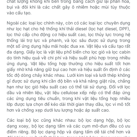
chất lượng không khí bên trong bằng cách giữ lại phấn hoa,
bụi và đôi khi là các chất gây ô nhiễm hoặc mùi tùy thuộc
vào cấu tạo.
Ngoài các loại lọc chính này, còn có các loại lọc chuyên dụng
như lọc hạt cho hệ thống khí thải diesel (lọc hạt diesel, DPF),
lọc thứ cấp cho động cơ hiệu suất cao, lọc thủy lực trong hệ
thống lái trợ lực và phanh, và lọc sâu được sử dụng trong
một số ứng dụng hậu mãi hoặc đua xe. Vật liệu và cấu tạo rất
đa dạng. Giấy lọc là vật liệu phổ biến cho lọc gió và lọc cabin
do tính hiệu quả về chi phí và hiệu suất phù hợp trong nhiều
ứng dụng. Vật liệu tổng hợp thường cho hiệu suất tốt hơn
giấy nhờ khả năng giữ bụi cao hơn và hiệu suất ổn định ở các
tốc độ dòng chảy khác nhau. Lưới kim loại và lưới thép không
gỉ được sử dụng khi cần độ bền và khả năng giặt rửa, chẳng
hạn như lọc gió hiệu suất cao có thể tái sử dụng. Đối với lọc
dầu và nhiên liệu, vật liệu cellulose xếp nếp có thể đáp ứng
các ứng dụng tiêu chuẩn, trong khi vật liệu tổng hợp nhiều
lớp được lựa chọn để kéo dài thời gian thay dầu, lọc vi mô tốt
hơn và chống xẹp dưới lưu lượng hoặc áp suất cao.
Các loại bộ lọc cũng khác nhau: bộ lọc dạng hộp, bộ lọc
dạng xoay, bộ lọc dạng tấm và các cụm mô-đun đều có ưu
điểm riêng. Bộ lọc dạng hộp và dạng tấm dễ tái chế hơn và