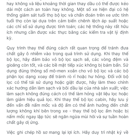
hay không và liệu khoảng thời gian thay dầu có thể được kéo
dài một cách an toàn hay không. Một số xe hiện đại có hệ
thống giám sát tuổi thọ bộ lọc và chẩn đoán trên xe ước tính
tuổi thọ còn lại dựa trên cảm biến chênh lệch áp suất hoặc
các chỉ số sử dụng được tính toán; các hệ thống này rất hữu
ích nhưng cần được xác thực bằng các kiểm tra vật lý định
kỳ.
Quy trình thay thế đúng cách rất quan trọng để tránh đưa
chất gây ô nhiễm vào trong quá trình sử dụng. Khi thay thế
bộ lọc, hãy đảm bảo vỏ bộ lọc sạch sẽ, các vòng đệm và
gioăng còn tốt, và các bề mặt tiếp xúc không bị bám bẩn. Sử
dụng đúng thông số mô-men xoắn cho vỏ bộ lọc và các bộ
phận lọc dạng xoay để tránh rò rỉ hoặc hư hỏng. Đối với bộ
lọc có thể tái sử dụng hoặc giặt được, hãy làm theo chính
xác hướng dẫn làm sạch và bôi dầu lại của nhà sản xuất; việc
làm sạch không đúng cách có thể làm hỏng vật liệu lọc hoặc
làm giảm hiệu quả lọc. Khi thay thế bộ lọc cabin, hãy lưu ý
đến vấn đề nấm mốc và độ ẩm có thể ảnh hưởng đến chất
lượng không khí bên trong xe - thay thế bộ lọc ẩm hoặc bị
nấm mốc ngay lập tức sẽ ngăn ngừa mùi hôi và sự tuần hoàn
chất gây dị ứng.
Việc ghi chép hồ sơ mang lại lợi ích. Hãy duy trì nhật ký về