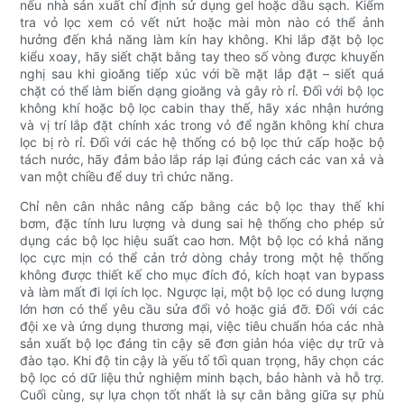
nếu nhà sản xuất chỉ định sử dụng gel hoặc dầu sạch. Kiểm
tra vỏ lọc xem có vết nứt hoặc mài mòn nào có thể ảnh
hưởng đến khả năng làm kín hay không. Khi lắp đặt bộ lọc
kiểu xoay, hãy siết chặt bằng tay theo số vòng được khuyến
nghị sau khi gioăng tiếp xúc với bề mặt lắp đặt – siết quá
chặt có thể làm biến dạng gioăng và gây rò rỉ. Đối với bộ lọc
không khí hoặc bộ lọc cabin thay thế, hãy xác nhận hướng
và vị trí lắp đặt chính xác trong vỏ để ngăn không khí chưa
lọc bị rò rỉ. Đối với các hệ thống có bộ lọc thứ cấp hoặc bộ
tách nước, hãy đảm bảo lắp ráp lại đúng cách các van xả và
van một chiều để duy trì chức năng.
Chỉ nên cân nhắc nâng cấp bằng các bộ lọc thay thế khi
bơm, đặc tính lưu lượng và dung sai hệ thống cho phép sử
dụng các bộ lọc hiệu suất cao hơn. Một bộ lọc có khả năng
lọc cực mịn có thể cản trở dòng chảy trong một hệ thống
không được thiết kế cho mục đích đó, kích hoạt van bypass
và làm mất đi lợi ích lọc. Ngược lại, một bộ lọc có dung lượng
lớn hơn có thể yêu cầu sửa đổi vỏ hoặc giá đỡ. Đối với các
đội xe và ứng dụng thương mại, việc tiêu chuẩn hóa các nhà
sản xuất bộ lọc đáng tin cậy sẽ đơn giản hóa việc dự trữ và
đào tạo. Khi độ tin cậy là yếu tố tối quan trọng, hãy chọn các
bộ lọc có dữ liệu thử nghiệm minh bạch, bảo hành và hỗ trợ.
Cuối cùng, sự lựa chọn tốt nhất là sự cân bằng giữa sự phù