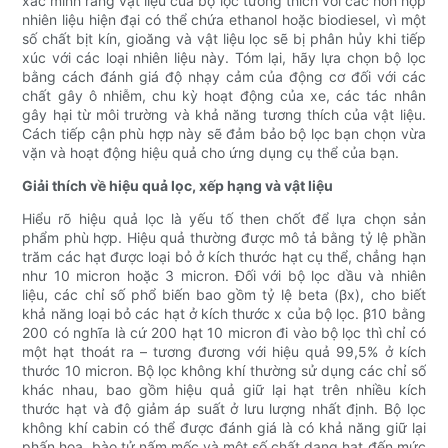
xác minh rằng vật liệu của bộ lọc tương thích với các hỗn hợp
nhiên liệu hiện đại có thể chứa ethanol hoặc biodiesel, vì một
số chất bịt kín, gioăng và vật liệu lọc sẽ bị phân hủy khi tiếp
xúc với các loại nhiên liệu này. Tóm lại, hãy lựa chọn bộ lọc
bằng cách đánh giá độ nhạy cảm của động cơ đối với các
chất gây ô nhiễm, chu kỳ hoạt động của xe, các tác nhân
gây hại từ môi trường và khả năng tương thích của vật liệu.
Cách tiếp cận phù hợp này sẽ đảm bảo bộ lọc bạn chọn vừa
vặn và hoạt động hiệu quả cho ứng dụng cụ thể của bạn.
Giải thích về hiệu quả lọc, xếp hạng và vật liệu
Hiểu rõ hiệu quả lọc là yếu tố then chốt để lựa chọn sản
phẩm phù hợp. Hiệu quả thường được mô tả bằng tỷ lệ phần
trăm các hạt được loại bỏ ở kích thước hạt cụ thể, chẳng hạn
như 10 micron hoặc 3 micron. Đối với bộ lọc dầu và nhiên
liệu, các chỉ số phổ biến bao gồm tỷ lệ beta (βx), cho biết
khả năng loại bỏ các hạt ở kích thước x của bộ lọc. β10 bằng
200 có nghĩa là cứ 200 hạt 10 micron đi vào bộ lọc thì chỉ có
một hạt thoát ra – tương đương với hiệu quả 99,5% ở kích
thước 10 micron. Bộ lọc không khí thường sử dụng các chỉ số
khác nhau, bao gồm hiệu quả giữ lại hạt trên nhiều kích
thước hạt và độ giảm áp suất ở lưu lượng nhất định. Bộ lọc
không khí cabin có thể được đánh giá là có khả năng giữ lại
phấn hoa, bào tử nấm mốc và một số chất dạng hạt đến mức