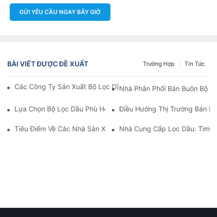
GỬI YÊU CẦU NGAY BÂY GIỜ
BÀI VIẾT ĐƯỢC ĐỀ XUẤT
Trường Hợp
Tin Tức
Các Công Ty Sản Xuất Bộ Lọc Dầu Hàng Đầu: Tổng Quan Toàn 
Nhà Phân Phối Bán Buôn Bộ Lọ
Lựa Chọn Bộ Lọc Dầu Phù Hợp Cho Mẫu Xe Của Bạn: Những Câ
Điều Hướng Thị Trường Bán Bu
Tiêu Điểm Về Các Nhà Sản Xuất Bộ Lọc Dầu Hàng Đầu Và Nhữn
Nhà Cung Cấp Lọc Dầu: Tìm K