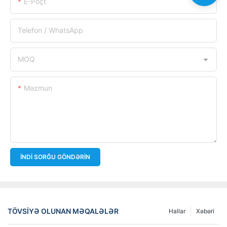
E-Poçt
Telefon / WhatsApp
MOQ
Məzmun
İNDI SORĞU GÖNDƏRIN
TÖVSIYƏ OLUNAN MƏQALƏLƏR
Hallar
Xəbəri