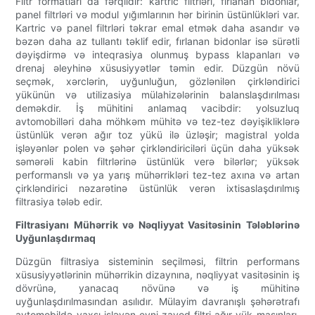
Filtr formatları da fərqlidir: kartric filtrləri, fırlanan bidonlar,
panel filtrləri və modul yığımlarının hər birinin üstünlükləri var.
Kartric və panel filtrləri təkrar emal etmək daha asandır və
bəzən daha az tullantı təklif edir, fırlanan bidonlar isə sürətli
dəyişdirmə və inteqrasiya olunmuş bypass klapanları və
drenaj əleyhinə xüsusiyyətlər təmin edir. Düzgün növü
seçmək, xərclərin, uyğunluğun, gözlənilən çirkləndirici
yükünün və utilizasiya mülahizələrinin balanslaşdırılması
deməkdir. İş mühitini anlamaq vacibdir: yolsuzluq
avtomobilləri daha möhkəm mühitə və tez-tez dəyişikliklərə
üstünlük verən ağır toz yükü ilə üzləşir; magistral yolda
işləyənlər polen və şəhər çirkləndiriciləri üçün daha yüksək
səmərəli kabin filtrlərinə üstünlük verə bilərlər; yüksək
performanslı və ya yarış mühərrikləri tez-tez axına və artan
çirkləndirici nəzarətinə üstünlük verən ixtisaslaşdırılmış
filtrasiya tələb edir.
Filtrasiyanı Mühərrik və Nəqliyyat Vasitəsinin Tələblərinə
Uyğunlaşdırmaq
Düzgün filtrasiya sisteminin seçilməsi, filtrin performans
xüsusiyyətlərinin mühərrikin dizaynına, nəqliyyat vasitəsinin iş
dövrünə, yanacaq növünə və iş mühitinə
uyğunlaşdırılmasından asılıdır. Mülayim davranışlı şəhərətrafı
avtomobildə yaxşı işləyən eyni zavod filtri ağır yük maşınları,