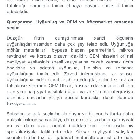
tutulduğu qorumanı təmin etməyə davam etməsini təmin
edəcəkdir.
Quraşdırma, Uyğunluq və OEM və Aftermarket arasında
seçim
Düzgün filtrin quraşdırılması xarici ölçülərin
uyğunlaşdırılmasından daha çox şey tələb edir. Uyğunluğa
möhür materialları, bypass klapan parametrləri, mikron
reytinqləri və korpus dizaynı daxildir. OEM hissələri orijinal
nəqliyyat vasitəsinin spesifikasiyalarına cavab vermək üçün
hazırlanır və adətən uyğunluq, funksiya və zəmanət
uyğunluğunu təmin edir. Zavod toleranslarına və sensor
uyğunluğuna ciddi riayət tələb olunduqda, onlar tez-tez ən
təhlükəsiz seçimdir. OEM filtrləri, xüsusən də zəmanət altında
olan yeni nəqliyyat vasitələri üçün və ya sistemə inteqrasiya
olunmuş sensorlar və ya xüsusi korpuslar daxil olduqda
tövsiyə olunur.
Satışdan sonrakı seçimlər əla dəyər və bir çox hallarda daha
yüksək mikron səmərəliliyi, daha çox toz saxlama qabiliyyəti
və ya daha uzun xidmət müddəti kimi təkmilləşdirilmiş
spesifikasiyalar təklif edə bilər. Yüksək keyfiyyətli satışdan
sonrakı filtrlər tez-tez qabaqcıl materiallardan istifadə edir,