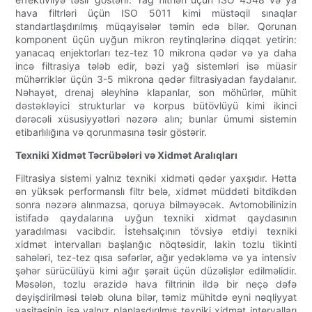
hava filtrləri üçün ISO 5011 kimi müstəqil sınaqlar
standartlaşdırılmış müqayisələr təmin edə bilər. Qorunan
komponent üçün uyğun mikron reytinqlərinə diqqət yetirin:
yanacaq enjektorları tez-tez 10 mikrona qədər və ya daha
incə filtrasiya tələb edir, bəzi yağ sistemləri isə müasir
mühərriklər üçün 3-5 mikrona qədər filtrasiyadan faydalanır.
Nəhayət, drenaj əleyhinə klapanlar, son möhürlər, mühit
dəstəkləyici strukturlar və korpus bütövlüyü kimi ikinci
dərəcəli xüsusiyyətləri nəzərə alın; bunlar ümumi sistemin
etibarlılığına və qorunmasına təsir göstərir.
Texniki Xidmət Təcrübələri və Xidmət Aralıqları
Filtrasiya sistemi yalnız texniki xidməti qədər yaxşıdır. Hətta
ən yüksək performanslı filtr belə, xidmət müddəti bitdikdən
sonra nəzərə alınmazsa, qoruya bilməyəcək. Avtomobilinizin
istifadə qaydalarına uyğun texniki xidmət qaydasının
yaradılması vacibdir. İstehsalçının tövsiyə etdiyi texniki
xidmət intervalları başlanğıc nöqtəsidir, lakin tozlu tikinti
sahələri, tez-tez qısa səfərlər, ağır yedəkləmə və ya intensiv
şəhər sürücülüyü kimi ağır şərait üçün düzəlişlər edilməlidir.
Məsələn, tozlu ərazidə hava filtrinin ildə bir neçə dəfə
dəyişdirilməsi tələb oluna bilər, təmiz mühitdə eyni nəqliyyat
vasitəsinin isə yalnız planlaşdırılmış texniki xidmət intervalları