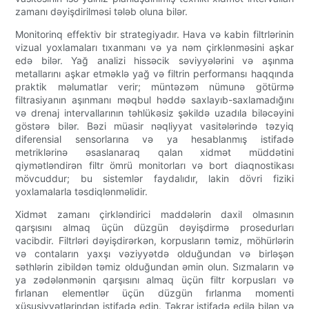
zamanı dəyişdirilməsi tələb oluna bilər.
Monitorinq effektiv bir strategiyadır. Hava və kabin filtrlərinin
vizual yoxlamaları tıxanmanı və ya nəm çirklənməsini aşkar
edə bilər. Yağ analizi hissəcik səviyyələrini və aşınma
metallarını aşkar etməklə yağ və filtrin performansı haqqında
praktik məlumatlar verir; müntəzəm nümunə götürmə
filtrasiyanın aşınmanı məqbul həddə saxlayıb-saxlamadığını
və drenaj intervallarının təhlükəsiz şəkildə uzadıla biləcəyini
göstərə bilər. Bəzi müasir nəqliyyat vasitələrində təzyiq
diferensial sensorlarına və ya hesablanmış istifadə
metriklərinə əsaslanaraq qalan xidmət müddətini
qiymətləndirən filtr ömrü monitorları və bort diaqnostikası
mövcuddur; bu sistemlər faydalıdır, lakin dövri fiziki
yoxlamalarla təsdiqlənməlidir.
Xidmət zamanı çirkləndirici maddələrin daxil olmasının
qarşısını almaq üçün düzgün dəyişdirmə prosedurları
vacibdir. Filtrləri dəyişdirərkən, korpusların təmiz, möhürlərin
və contaların yaxşı vəziyyətdə olduğundan və birləşən
səthlərin zibildən təmiz olduğundan əmin olun. Sızmaların və
ya zədələnmənin qarşısını almaq üçün filtr korpusları və
fırlanan elementlər üçün düzgün fırlanma momenti
xüsusiyyətlərindən istifadə edin. Təkrar istifadə edilə bilən və