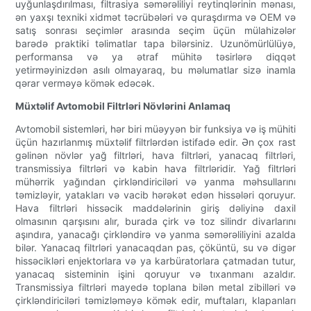
uyğunlaşdırılması, filtrasiya səmərəliliyi reytinqlərinin mənası,
ən yaxşı texniki xidmət təcrübələri və quraşdırma və OEM və
satış sonrası seçimlər arasında seçim üçün mülahizələr
barədə praktiki təlimatlar tapa bilərsiniz. Uzunömürlülüyə,
performansa və ya ətraf mühitə təsirlərə diqqət
yetirməyinizdən asılı olmayaraq, bu məlumatlar sizə inamla
qərar verməyə kömək edəcək.
Müxtəlif Avtomobil Filtrləri Növlərini Anlamaq
Avtomobil sistemləri, hər biri müəyyən bir funksiya və iş mühiti
üçün hazırlanmış müxtəlif filtrlərdən istifadə edir. Ən çox rast
gəlinən növlər yağ filtrləri, hava filtrləri, yanacaq filtrləri,
transmissiya filtrləri və kabin hava filtrləridir. Yağ filtrləri
mühərrik yağından çirkləndiriciləri və yanma məhsullarını
təmizləyir, yatakları və vacib hərəkət edən hissələri qoruyur.
Hava filtrləri hissəcik maddələrinin giriş dəliyinə daxil
olmasının qarşısını alır, burada çirk və toz silindr divarlarını
aşındıra, yanacağı çirkləndirə və yanma səmərəliliyini azalda
bilər. Yanacaq filtrləri yanacaqdan pas, çöküntü, su və digər
hissəcikləri enjektorlara və ya karbüratorlara çatmadan tutur,
yanacaq sisteminin işini qoruyur və tıxanmanı azaldır.
Transmissiya filtrləri mayedə toplana bilən metal zibilləri və
çirkləndiriciləri təmizləməyə kömək edir, muftaları, klapanları