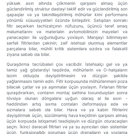
yüksək axın altında çökmənin qarşısını almaq üçün
gücləndirilmiş struktur dəstəyi təklif edir və gücləndirilmiş son
qapaqlar və ya təkmilləşdirilmiş möhürlər kimi performans
yönümlü xüsusiyyətləri özündə birləşdirir. Satışdan sonrakı
filtr seçərkən təchizatçının nüfuzunu, üçüncü tərəf sınaq
məlumatlarını və materialın avtomobilinizin mayeləri və
yanacaqları ilə uyğunluğunu yoxlayın. Mənşəyi bilinməyən
sərfəli filtrlərdən çəkinin; zəif istehsal olunmuş elementlər
parçalana bilər, mühiti kritik sistemlərə sızdıra və fəlakətli
ziyana səbəb ola bilər.
Quraşdırma təcrübələri çox vacibdir. İstehsalçı gel və ya
təmiz yağ göstərdiyi təqdirdə, möhürlərin və O-halqaların
lazım olduqda dəyişdirilməsini və düzgün şəkildə
yağlanmasını təmin edin. Filtr korpusunda möhürlənməni poza
biləcək çatlar və ya aşınmalar üçün yoxlayın. Fırlanan filtrlər
quraşdırarkən, contanın montaj səthinə toxunduqdan sonra
tövsiyə olunan döngələrə uyğun olaraq əl ilə sıxın -
həddindən artıq sıxma contaları deformasiya edə və
sızmalara səbəb ola bilər. Hava və ya kabin filtrlərini
dəyişdirmək üçün, süzülməmiş hava keçidinin qarşısını almaq
üçün korpusda istiqaməti təsdiqləyin və düzgün oturacaqları
seçin. İkinci dərəcəli filtrləri və ya su ayırıcıları olan sistemlər
üçün, funksionallığı qorumaq üçün drenajların və yoxlama