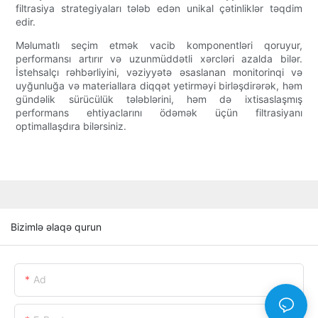
filtrasiya strategiyaları tələb edən unikal çətinliklər təqdim
edir.
Məlumatlı seçim etmək vacib komponentləri qoruyur,
performansı artırır və uzunmüddətli xərcləri azalda bilər.
İstehsalçı rəhbərliyini, vəziyyətə əsaslanan monitorinqi və
uyğunluğa və materiallara diqqət yetirməyi birləşdirərək, həm
gündəlik sürücülük tələblərini, həm də ixtisaslaşmış
performans ehtiyaclarını ödəmək üçün filtrasiyanı
optimallaşdıra bilərsiniz.
Bizimlə əlaqə qurun
Ad