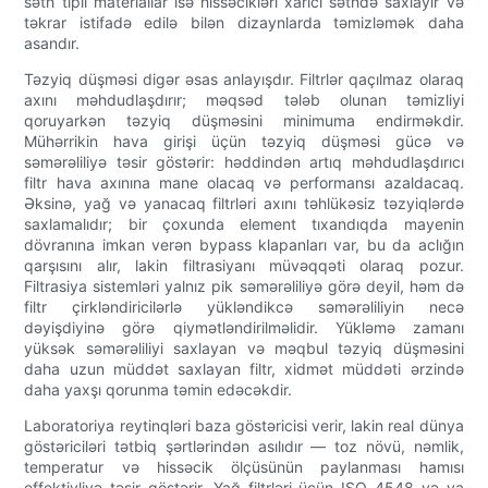
səth tipli materiallar isə hissəcikləri xarici səthdə saxlayır və
təkrar istifadə edilə bilən dizaynlarda təmizləmək daha
asandır.
Təzyiq düşməsi digər əsas anlayışdır. Filtrlər qaçılmaz olaraq
axını məhdudlaşdırır; məqsəd tələb olunan təmizliyi
qoruyarkən təzyiq düşməsini minimuma endirməkdir.
Mühərrikin hava girişi üçün təzyiq düşməsi gücə və
səmərəliliyə təsir göstərir: həddindən artıq məhdudlaşdırıcı
filtr hava axınına mane olacaq və performansı azaldacaq.
Əksinə, yağ və yanacaq filtrləri axını təhlükəsiz təzyiqlərdə
saxlamalıdır; bir çoxunda element tıxandıqda mayenin
dövranına imkan verən bypass klapanları var, bu da aclığın
qarşısını alır, lakin filtrasiyanı müvəqqəti olaraq pozur.
Filtrasiya sistemləri yalnız pik səmərəliliyə görə deyil, həm də
filtr çirkləndiricilərlə yükləndikcə səmərəliliyin necə
dəyişdiyinə görə qiymətləndirilməlidir. Yükləmə zamanı
yüksək səmərəliliyi saxlayan və məqbul təzyiq düşməsini
daha uzun müddət saxlayan filtr, xidmət müddəti ərzində
daha yaxşı qorunma təmin edəcəkdir.
Laboratoriya reytinqləri baza göstəricisi verir, lakin real dünya
göstəriciləri tətbiq şərtlərindən asılıdır — toz növü, nəmlik,
temperatur və hissəcik ölçüsünün paylanması hamısı
effektivliyə təsir göstərir. Yağ filtrləri üçün ISO 4548 və ya