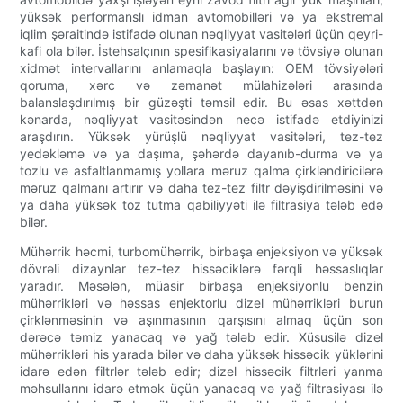
yüksək performanslı idman avtomobilləri və ya ekstremal
iqlim şəraitində istifadə olunan nəqliyyat vasitələri üçün qeyri-
kafi ola bilər. İstehsalçının spesifikasiyalarını və tövsiyə olunan
xidmət intervallarını anlamaqla başlayın: OEM tövsiyələri
qoruma, xərc və zəmanət mülahizələri arasında
balanslaşdırılmış bir güzəşti təmsil edir. Bu əsas xəttdən
kənarda, nəqliyyat vasitəsindən necə istifadə etdiyinizi
araşdırın. Yüksək yürüşlü nəqliyyat vasitələri, tez-tez
yedəkləmə və ya daşıma, şəhərdə dayanıb-durma və ya
tozlu və asfaltlanmamış yollara məruz qalma çirkləndiricilərə
məruz qalmanı artırır və daha tez-tez filtr dəyişdirilməsini və
ya daha yüksək toz tutma qabiliyyəti ilə filtrasiya tələb edə
bilər.
Mühərrik həcmi, turbomühərrik, birbaşa enjeksiyon və yüksək
dövrəli dizaynlar tez-tez hissəciklərə fərqli həssaslıqlar
yaradır. Məsələn, müasir birbaşa enjeksiyonlu benzin
mühərrikləri və həssas enjektorlu dizel mühərrikləri burun
çirklənməsinin və aşınmasının qarşısını almaq üçün son
dərəcə təmiz yanacaq və yağ tələb edir. Xüsusilə dizel
mühərrikləri his yarada bilər və daha yüksək hissəcik yüklərini
idarə edən filtrlər tələb edir; dizel hissəcik filtrləri yanma
məhsullarını idarə etmək üçün yanacaq və yağ filtrasiyası ilə