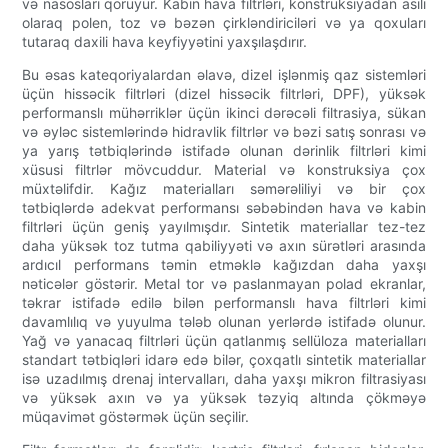
və nasosları qoruyur. Kabin hava filtrləri, konstruksiyadan asılı
olaraq polen, toz və bəzən çirkləndiriciləri və ya qoxuları
tutaraq daxili hava keyfiyyətini yaxşılaşdırır.
Bu əsas kateqoriyalardan əlavə, dizel işlənmiş qaz sistemləri
üçün hissəcik filtrləri (dizel hissəcik filtrləri, DPF), yüksək
performanslı mühərriklər üçün ikinci dərəcəli filtrasiya, sükan
və əyləc sistemlərində hidravlik filtrlər və bəzi satış sonrası və
ya yarış tətbiqlərində istifadə olunan dərinlik filtrləri kimi
xüsusi filtrlər mövcuddur. Material və konstruksiya çox
müxtəlifdir. Kağız materialları səmərəliliyi və bir çox
tətbiqlərdə adekvat performansı səbəbindən hava və kabin
filtrləri üçün geniş yayılmışdır. Sintetik materiallar tez-tez
daha yüksək toz tutma qabiliyyəti və axın sürətləri arasında
ardıcıl performans təmin etməklə kağızdan daha yaxşı
nəticələr göstərir. Metal tor və paslanmayan polad ekranlar,
təkrar istifadə edilə bilən performanslı hava filtrləri kimi
davamlılıq və yuyulma tələb olunan yerlərdə istifadə olunur.
Yağ və yanacaq filtrləri üçün qatlanmış sellüloza materialları
standart tətbiqləri idarə edə bilər, çoxqatlı sintetik materiallar
isə uzadılmış drenaj intervalları, daha yaxşı mikron filtrasiyası
və yüksək axın və ya yüksək təzyiq altında çökməyə
müqavimət göstərmək üçün seçilir.