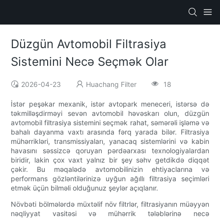
Düzgün Avtomobil Filtrasiya
Sistemini Necə Seçmək Olar
2026-04-23
Huachang Filter
18
İstər peşəkar mexanik, istər avtopark meneceri, istərsə də
təkmilləşdirməyi sevən avtomobil həvəskarı olun, düzgün
avtomobil filtrasiya sistemini seçmək rahat, səmərəli işləmə və
bahalı dayanma vaxtı arasında fərq yarada bilər. Filtrasiya
mühərrikləri, transmissiyaları, yanacaq sistemlərini və kabin
havasını səssizcə qoruyan pərdəarxası texnologiyalardan
biridir, lakin çox vaxt yalnız bir şey səhv getdikdə diqqət
çəkir. Bu məqalədə avtomobilinizin ehtiyaclarına və
performans gözləntilərinizə uyğun ağıllı filtrasiya seçimləri
etmək üçün bilməli olduğunuz şeylər açıqlanır.
Növbəti bölmələrdə müxtəlif növ filtrlər, filtrasiyanın müəyyən
nəqliyyat vasitəsi və mühərrik tələblərinə necə