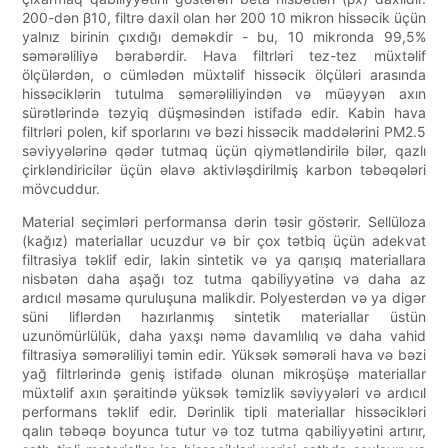
200-dən β10, filtrə daxil olan hər 200 10 mikron hissəcik üçün
yalnız birinin çıxdığı deməkdir - bu, 10 mikronda 99,5%
səmərəliliyə bərabərdir. Hava filtrləri tez-tez müxtəlif
ölçülərdən, o cümlədən müxtəlif hissəcik ölçüləri arasında
hissəciklərin tutulma səmərəliliyindən və müəyyən axın
sürətlərində təzyiq düşməsindən istifadə edir. Kabin hava
filtrləri polen, kif sporlarını və bəzi hissəcik maddələrini PM2.5
səviyyələrinə qədər tutmaq üçün qiymətləndirilə bilər, qazlı
çirkləndiricilər üçün əlavə aktivləşdirilmiş karbon təbəqələri
mövcuddur.
Material seçimləri performansa dərin təsir göstərir. Sellüloza
(kağız) materiallar ucuzdur və bir çox tətbiq üçün adekvat
filtrasiya təklif edir, lakin sintetik və ya qarışıq materiallara
nisbətən daha aşağı toz tutma qabiliyyətinə və daha az
ardıcıl məsamə quruluşuna malikdir. Polyesterdən və ya digər
süni liflərdən hazırlanmış sintetik materiallar üstün
uzunömürlülük, daha yaxşı nəmə davamlılıq və daha vahid
filtrasiya səmərəliliyi təmin edir. Yüksək səmərəli hava və bəzi
yağ filtrlərində geniş istifadə olunan mikroşüşə materiallar
müxtəlif axın şəraitində yüksək təmizlik səviyyələri və ardıcıl
performans təklif edir. Dərinlik tipli materiallar hissəcikləri
qalın təbəqə boyunca tutur və toz tutma qabiliyyətini artırır,