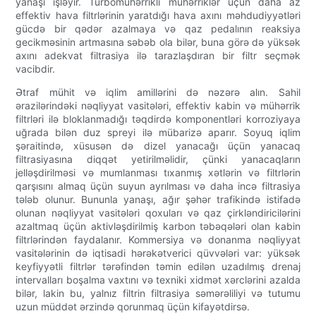
yanaşı işləyir. Turbomühərrikli mühərriklər üçün daha az
effektiv hava filtrlərinin yaratdığı hava axını məhdudiyyətləri
gücdə bir qədər azalmaya və qaz pedalının reaksiya
gecikməsinin artmasına səbəb ola bilər, buna görə də yüksək
axını adekvat filtrasiya ilə tarazlaşdıran bir filtr seçmək
vacibdir.
Ətraf mühit və iqlim amillərini də nəzərə alın. Sahil
ərazilərindəki nəqliyyat vasitələri, effektiv kabin və mühərrik
filtrləri ilə bloklanmadığı təqdirdə komponentləri korroziyaya
uğrada bilən duz spreyi ilə mübarizə aparır. Soyuq iqlim
şəraitində, xüsusən də dizel yanacağı üçün yanacaq
filtrasiyasına diqqət yetirilməlidir, çünki yanacaqların
jelləşdirilməsi və mumlanması tıxanmış xətlərin və filtrlərin
qarşısını almaq üçün suyun ayrılması və daha incə filtrasiya
tələb olunur. Bununla yanaşı, ağır şəhər trafikində istifadə
olunan nəqliyyat vasitələri qoxuları və qaz çirkləndiricilərini
azaltmaq üçün aktivləşdirilmiş karbon təbəqələri olan kabin
filtrlərindən faydalanır. Kommersiya və donanma nəqliyyat
vasitələrinin də iqtisadi hərəkətverici qüvvələri var: yüksək
keyfiyyətli filtrlər tərəfindən təmin edilən uzadılmış drenaj
intervalları boşalma vaxtını və texniki xidmət xərclərini azalda
bilər, lakin bu, yalnız filtrin filtrasiya səmərəliliyi və tutumu
uzun müddət ərzində qorunmaq üçün kifayətdirsə.