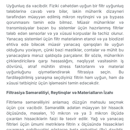
Uyğunluq da vacibdir. Fiziki cəhətdən uyğun bir filtr uyğunluq
tələblərinə cavab verə bilər, lakin mühərrik dizayneri
tərəfindən müəyyən edilmiş mikron reytinqini və ya bypass
qorunmasını təmin edə bilməz. Müasir mühərriklər və
transmissiyalar bəzən bu sistemlər üçün hazırlanmış filtrlər
tələb edən sensorlar və ya xüsusi korpuslar ilə təchiz olunur.
Yanacaq sistemləri üçün filtr materialının etanol və ya biodizel
ehtiva edə biləcək müasir yanacaq qarışıqları ilə uyğun
olduğunu yoxlayın, çünki bəzi mastiklər, contalar və mühit bu
yanacaqlara məruz qaldıqda parçalanır. Bir sözlə, mühərrikin
çirkləndiricilərə qarşı həssaslığını, nəqliyyat vasitəsinin iş
dövrünü, ətraf mühitin stress faktorlarını və material
uyğunluğunu qiymətləndirərək filtrasiya seçin. Bu
fərdiləşdirilmiş yanaşma seçdiyiniz filtrin həm uyğun, həm də
xüsusi tətbiqiniz üçün işləməsini təmin edəcəkdir.
Filtrasiya Səmərəliliyi, Reytinqlər və Materialların İzahı
Filtrləmə səmərəliliyini anlamaq düzgün məhsulu seçmək
üçün çox vacibdir. Səmərəlilik adətən müəyyən bir hissəcik
ölçüsündə, məsələn, 10 mikron və ya 3 mikron ölçüdə
çıxarılan hissəciklərin faizi ilə təsvir edilir. Yağ və yanacaq
filtrləri üçün ümumi metriklərə filtrin x ölçüsündə hissəcikləri
çıxarmaq qabiliyyətini göstərən beta nisbətləri (βx) daxildir.