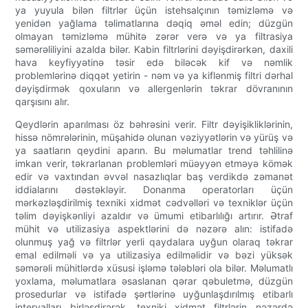
ya yuyula bilən filtrlər üçün istehsalçının təmizləmə və
yenidən yağlama təlimatlarına dəqiq əməl edin; düzgün
olmayan təmizləmə mühitə zərər verə və ya filtrasiya
səmərəliliyini azalda bilər. Kabin filtrlərini dəyişdirərkən, daxili
hava keyfiyyətinə təsir edə biləcək kif və nəmlik
problemlərinə diqqət yetirin - nəm və ya kiflənmiş filtri dərhal
dəyişdirmək qoxuların və allergenlərin təkrar dövranının
qarşısını alır.
Qeydlərin aparılması öz bəhrəsini verir. Filtr dəyişikliklərinin,
hissə nömrələrinin, müşahidə olunan vəziyyətlərin və yürüş və
ya saatların qeydini aparın. Bu məlumatlar trend təhlilinə
imkan verir, təkrarlanan problemləri müəyyən etməyə kömək
edir və vaxtından əvvəl nasazlıqlar baş verdikdə zəmanət
iddialarını dəstəkləyir. Donanma operatorları üçün
mərkəzləşdirilmiş texniki xidmət cədvəlləri və texniklər üçün
təlim dəyişkənliyi azaldır və ümumi etibarlılığı artırır. Ətraf
mühit və utilizasiya aspektlərini də nəzərə alın: istifadə
olunmuş yağ və filtrlər yerli qaydalara uyğun olaraq təkrar
emal edilməli və ya utilizasiya edilməlidir və bəzi yüksək
səmərəli mühitlərdə xüsusi işləmə tələbləri ola bilər. Məlumatlı
yoxlama, məlumatlara əsaslanan qərar qəbuletmə, düzgün
prosedurlar və istifadə şərtlərinə uyğunlaşdırılmış etibarlı
intervalları birləşdirərək, texniki xidmət filtrlərin nəzərdə