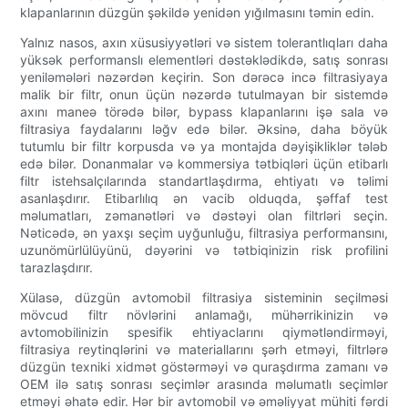
klapanlarının düzgün şəkildə yenidən yığılmasını təmin edin.
Yalnız nasos, axın xüsusiyyətləri və sistem tolerantlıqları daha
yüksək performanslı elementləri dəstəklədikdə, satış sonrası
yeniləmələri nəzərdən keçirin. Son dərəcə incə filtrasiyaya
malik bir filtr, onun üçün nəzərdə tutulmayan bir sistemdə
axını maneə törədə bilər, bypass klapanlarını işə sala və
filtrasiya faydalarını ləğv edə bilər. Əksinə, daha böyük
tutumlu bir filtr korpusda və ya montajda dəyişikliklər tələb
edə bilər. Donanmalar və kommersiya tətbiqləri üçün etibarlı
filtr istehsalçılarında standartlaşdırma, ehtiyatı və təlimi
asanlaşdırır. Etibarlılıq ən vacib olduqda, şəffaf test
məlumatları, zəmanətləri və dəstəyi olan filtrləri seçin.
Nəticədə, ən yaxşı seçim uyğunluğu, filtrasiya performansını,
uzunömürlülüyünü, dəyərini və tətbiqinizin risk profilini
tarazlaşdırır.
Xülasə, düzgün avtomobil filtrasiya sisteminin seçilməsi
mövcud filtr növlərini anlamağı, mühərrikinizin və
avtomobilinizin spesifik ehtiyaclarını qiymətləndirməyi,
filtrasiya reytinqlərini və materiallarını şərh etməyi, filtrlərə
düzgün texniki xidmət göstərməyi və quraşdırma zamanı və
OEM ilə satış sonrası seçimlər arasında məlumatlı seçimlər
etməyi əhatə edir. Hər bir avtomobil və əməliyyat mühiti fərdi