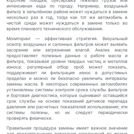
короткие поездки, буксировка тяжёлых грузов или
интенсивная езда по городу. Например, воздушный
фильтр в запылённом районе может нуждаться в замене
несколько раз в год, тогда как тот же автомобиль в
чистой среде может нуждаться в замене только во
время планового технического обслуживания.
Мониторинг — эффективная стратегия. Визуальный
осмотр воздушных и салонных фильтров может выявить
засорение или загрязнение влагой. Анализ масла
предоставляет полезные данные о работе масла и
фильтра, показывая уровни твердых частиц и металлов
износа; регулярный отбор проб может показать,
поддерживает ли фильтрация износ в допустимых
пределах и можно ли безопасно увеличить интервалы
замены масла. В некоторых современных автомобилях
установлены системы контроля срока службы фильтров
и бортовая диагностика, которые оценивают оставшийся
срок службы на основе показаний датчиков перепада
давления или расчетных показателей использования; эти
системы полезны, но их следует периодически
проверять физически.
Правильная процедура замены имеет важное значение
для предотвращения попадания загрязнений во время