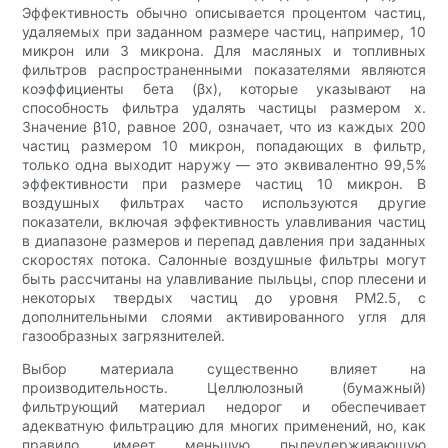
Эффективность обычно описывается процентом частиц,
удаляемых при заданном размере частиц, например, 10
микрон или 3 микрона. Для масляных и топливных
фильтров распространенными показателями являются
коэффициенты бета (βx), которые указывают на
способность фильтра удалять частицы размером x.
Значение β10, равное 200, означает, что из каждых 200
частиц размером 10 микрон, попадающих в фильтр,
только одна выходит наружу — это эквивалентно 99,5%
эффективности при размере частиц 10 микрон. В
воздушных фильтрах часто используются другие
показатели, включая эффективность улавливания частиц
в диапазоне размеров и перепад давления при заданных
скоростях потока. Салонные воздушные фильтры могут
быть рассчитаны на улавливание пыльцы, спор плесени и
некоторых твердых частиц до уровня PM2.5, с
дополнительными слоями активированного угля для
газообразных загрязнителей.
Выбор материала существенно влияет на
производительность. Целлюлозный (бумажный)
фильтрующий материал недорог и обеспечивает
адекватную фильтрацию для многих применений, но, как
правило, имеет меньшую пылеудерживающую