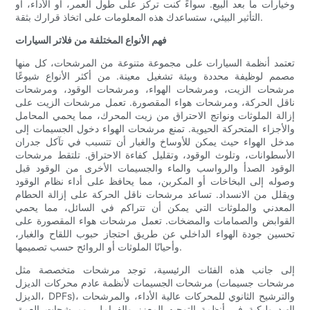
وخيارات ما بعد البيع. سواءً كنت تركز على طول العمر، أو الأداء، أو
التأثير البيئي، ستساعدك هذه المعلومات على اتخاذ قرارك بثقة.
فهم الأنواع المختلفة من فلاتر السيارات
تعتمد أنظمة السيارات على مجموعة متنوعة من المرشحات، كل منها
مصمم لوظيفة محددة وبيئة تشغيل معينة. من أكثر الأنواع شيوعًا
مرشحات الزيت، ومرشحات الهواء، ومرشحات الوقود، ومرشحات
ناقل الحركة، ومرشحات هواء المقصورة. تعمل مرشحات الزيت على
إزالة الملوثات ونواتج الاحتراق من زيت المحرك، مما يحمي المحامل
والأجزاء المتحركة الحيوية. تمنع مرشحات الهواء دخول الجسيمات إلى
مدخل الهواء حيث يمكن للأوساخ والغبار أن تتسبب في تآكل جدران
الأسطوانات، وتلوث الوقود، وتقليل كفاءة الاحتراق. تلتقط مرشحات
الوقود الصدأ والرواسب والماء والجسيمات الأخرى من الوقود قبل
وصوله إلى البخاخات أو المكربن، مما يحافظ على أداء نظام الوقود
ويقلل من الانسداد. تساعد مرشحات ناقل الحركة على إزالة الحطام
المعدني والملوثات التي يمكن أن تتراكم في السائل، مما يحمي
القوابض والصمامات والمضخات. تعمل مرشحات هواء المقصورة على
تحسين جودة الهواء الداخلي عن طريق احتجاز حبوب اللقاح والغبار،
وأحيانًا الملوثات أو الروائح حسب تصميمها.
إلى جانب هذه الفئات الرئيسية، توجد مرشحات متخصصة مثل
مرشحات الجسيمات لأنظمة عادم محركات الديزل (مرشحات جسيمات
الديزل، DPFs)، والترشيح الثانوي للمحركات عالية الأداء، والمرشحات
الهيدروليكية في أنظمة التوجيه المعزز والفرامل، ومرشحات العمق