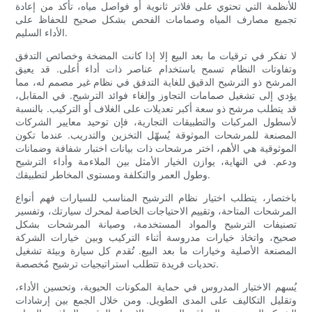
للأنظمة التي تحتوي على فلاتر ثانوية أو فواصل مياه، تأكد من إعادة
تجميع مصارف المياه وصمامات الفحص بشكل صحيح للحفاظ على
الأداء السليم.
لا تفكر في ترقيات ما بعد البيع إلا إذا كانت المضخة وخصائص التدفق
وتفاوتات النظام تسمح باستخدام عناصر ذات أداء أعلى. قد يعيق
المرشح ذو الترشيح الدقيق للغاية التدفق في نظام غير مصمم له، مما
يؤدي إلى تشغيل صمامات التجاوز وإلغاء فوائد الترشيح. في المقابل،
قد يتطلب مرشح ذو سعة أكبر تعديلات على الغلاف أو التركيب. بالنسبة
لأسطول المركبات والتطبيقات التجارية، فإن توحيد معايير الشركات
المصنعة للمرشحات الموثوقة يُسهّل التخزين والتدريب. عندما تكون
الموثوقية هي الأهم، اختر مرشحات ذات بيانات اختبار شفافة وضمانات
ودعم. في النهاية، يوازن الخيار الأمثل بين الملاءمة وأداء الترشيح
وطول العمر والتكلفة ومستوى المخاطر لتطبيقك.
باختصار، يتطلب اختيار نظام الترشيح المناسب للسيارات فهم أنواع
المرشحات المتاحة، وتقييم الاحتياجات الخاصة لمحرك سيارتك، وتفسير
تصنيفات الترشيح والمواد المستخدمة، وصيانة المرشحات بشكل
صحيح، واتخاذ خيارات مدروسة أثناء التركيب وبين خيارات الشركة
المصنعة الأصلية وخيارات ما بعد البيع. تُقدم كل سيارة وبيئة تشغيل
تحديات فريدة تتطلب استراتيجيات ترشيح مُخصصة.
يُسهم الاختيار المدروس في حماية المكونات الحيوية، وتحسين الأداء،
وتقليل التكاليف على المدى الطويل. ومن خلال الجمع بين إرشادات