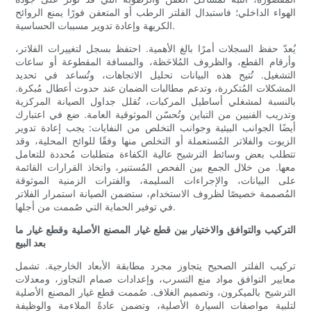
الهواء الداخلي؛ فاستبدال الفلتر الرطب أو المتعفن فورًا يمنع الروائح
الكريهة وإعادة تدوير مسببات الحساسية.
يُعدّ حفظ السجلات أمرًا بالغ الأهمية. احتفظ بسجل لتغييرات الفلاتر،
وأرقام القطع، والظروف المُلاحَظة، والمسافة المقطوعة أو ساعات
التشغيل. تُتيح هذه البيانات تحليل الاتجاهات، وتُساعد في تحديد
المشكلات المُتكررة، وتدعم مطالبات الضمان عند حدوث أعطال مُبكرة.
بالنسبة لمشغلي أساطيل المركبات، تُقلل جداول الصيانة المركزية
وتدريب الفنيين من التباين وتُحسّن الموثوقية العامة. ضع في اعتبارك
أيضًا الجوانب البيئية وجوانب التخلص من النفايات: يجب إعادة تدوير
الزيوت والفلاتر المُستعملة أو التخلص منها وفقًا للوائح المحلية، وقد
تتطلب بعض وسائط الترشيح عالية الكفاءة متطلبات مُحددة للتعامل
معها. من خلال الجمع بين الفحص المُستنير، واتخاذ القرارات القائمة
على البيانات، والإجراءات السليمة، والفترات الزمنية الموثوقة
المُصممة خصيصًا لظروف الاستخدام، ستضمن الصيانة استمرار الفلاتر
في توفير الحماية التي صُممت من أجلها.
التركيب والتوافق والاختيار بين قطع غيار المصنع الأصلية وقطع غيار ما
بعد البيع
تركيب الفلتر الصحيح يتجاوز مجرد مطابقة الأبعاد الخارجية. تشمل
معايير التوافق مواد منع التسرب، وإعدادات صمام التجاوز، ومعدلات
الترشيح بالميكرون، وتصميم الغلاف. صُممت قطع غيار المصنع الأصلية
لتلبية مواصفات السيارة الأصلية، وتضمن عادةً الملاءمة والوظيفة