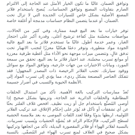
وتوافق الضمان. غالبًا ما تكون الخيار الأمثل عند الحاجة إلى الالتزام
الصارم بتفاوتات المصنع وتوافق الحساسات. يُنصح باستخدام فلاتر
المصنع الأصلية بشكل خاص للسيارات الجديدة التي لا تزال تحت
الضمان، أو عندما يتضمن النظام حساسات مدمجة أو أغلفة خاصة.
توفر خيارات ما بعد البيع قيمة ممتازة، وفي كثير من الحالات،
مواصفات محسّنة مثل كفاءة ترشيح أعلى، وقدرة أكبر على احتجاز
الغبار، وعمر خدمة أطول. غالبًا ما تستخدم فلاتر ما بعد البيع عالية
الجودة مواد متطورة، وتوفر دعمًا هيكليًا معززًا لتجنب الانهيار تحت
تدفق عالٍ، وتتضمن ميزات موجهة نحو الأداء مثل أغطية طرفية معززة
أو موانع تسرب محسّنة. عند اختيار فلاتر ما بعد البيع، تحقق من سمعة
المورد، وبيانات الاختبارات من جهات خارجية، وتوافق المواد مع سوائل
ووقود سيارتك. تجنب الفلاتر الرخيصة ذات المصدر المجهول؛ فقد
تتفكك العناصر المصنعة بشكل رديء، مما يؤدي إلى تسرب المواد إلى
الأنظمة الحيوية والتسبب في أضرار جسيمة.
تُعدّ ممارسات التركيب بالغة الأهمية. تأكد من استبدال الحلقات
المطاطية والحلقات الدائرية عند الحاجة، وتزييتها بشكل صحيح إذا
أوصى المُصنِّع باستخدام جل أو زيت نظيف. افحص غلاف الفلتر بحثًا
عن أي تشققات أو تآكل قد يُؤثر على إحكام الإغلاق. عند تركيب الفلاتر
اللولبية، اربطها يدويًا وفقًا لعدد اللفات الموصى به بعد ملامسة الحشية
لسطح التركيب، فالإحكام الزائد قد يُشوِّه الحشيات ويُسبب تسريبات.
بالنسبة لفلاتر الهواء أو فلاتر المقصورة البديلة، تأكد من اتجاهها وتركيبها
بشكل صحيح في الغلاف لمنع تسرب الهواء غير المُصفّى. بالنسبة