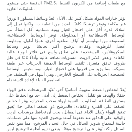
الدقيقة حتى مستوى PM2.5، مع طبقات إضافية من الكربون النشط
للملوثات الغازية.
تؤثر خيارات المواد بشكل كبير على الأداء. تُعدّ وسائط السليلوز (الورق)
غير مكلفة وتوفر ترشيحًا كافيًا للعديد من التطبيقات، ولكنها تميل إلى
امتلاك قدرة أقل على احتجاز الغبار وبنية مسامية أقل اتساقًا من
الوسائط الاصطناعية أو المخلوطة. توفر الوسائط الاصطناعية،
المصنوعة من البوليستر أو ألياف صناعية أخرى، عمرًا أطول، ومقاومة
أفضل للرطوبة، وكفاءة ترشيح أكثر تجانسًا. توفر وسائط
الميكروغلاس، المستخدمة على نطاق واسع في فلاتر الهواء عالية
الكفاءة وبعض فلاتر الزيت، مستويات نظافة عالية وأداءً ثابتًا في ظل
ظروف تدفق متغيرة. تلتقط الوسائط العميقة الجزيئات عبر طبقة
سميكة، مما يزيد من قدرتها على احتجاز الغبار، بينما تحبس الوسائط
السطحية الجزيئات على السطح الخارجي، وهي أسهل في التنظيف في
التصاميم القابلة لإعادة الاستخدام.
يُعدّ انخفاض الضغط مفهومًا أساسيًا آخر. تُقيّد المرشحات تدفق الهواء
حتمًا؛ والهدف هو تقليل انخفاض الضغط إلى أدنى حد مع الحفاظ على
مستوى النظافة المطلوب. بالنسبة لهواء سحب المحرك، يؤثر انخفاض
الضغط على القدرة والكفاءة: فالمرشح ذو الضغط العالي جدًا يُعيق
تدفق الهواء ويُقلل الأداء. في المقابل، يجب أن تحافظ مرشحات الزيت
والوقود على التدفق عند ضغوط آمنة؛ ويحتوي العديد منها على صمامات
جانبية للسماح بتدوير السائل في حال انسداد المرشح، مما يمنع نقص
السائل ولكنه يُؤثر على الترشيح مؤقتًا. ينبغي تقييم أنظمة الترشيح ليس