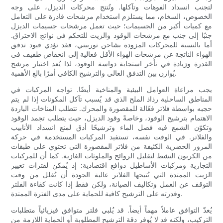
لتجنب انسداد الفوهات وتآكلها. وتُنتج محركات الديزل، على وجه
الخصوص، السخام، مما يستلزم استخدام مرشحات قادرة على التعامل
مع كميات أكبر من الجسيمات؛ حيث تعمل مرشحات جسيمات الديزل
جنبًا إلى جنب مع مرشحات الوقود والزيت للتحكم في نواتج الاحتراق.
أما بالنسبة للمحركات المزودة بشاحن توربيني، فقد تؤدي قيود تدفق
الهواء الناتجة عن مرشحات الهواء الأقل فعالية إلى انخفاض طفيف في
القدرة وزيادة في تأخر استجابة دواسة الوقود، لذا يُعد اختيار مرشح
يُوازن بين التدفق العالي والترشيح الكافي أمرًا بالغ الأهمية.
يجب مراعاة العوامل البيئية والمناخية أيضًا. تواجه المركبات في
المناطق الساحلية رذاذ الملح الذي قد يُسبب تآكل المكونات إذا لم يتم
حجبه بواسطة فلاتر فعّالة للمقصورة والمحرك. تتطلب المناخات الباردة
الاهتمام بترشيح الوقود، وخاصةً وقود الديزل، حيث يتطلب تجمد الوقود
وتكوّن الشمع فيه فصل الماء وترشيحًا أدق لمنع انسداد الأنابيب
والفلاتر. في الوقت نفسه، تستفيد المركبات المستخدمة في حركة
المرور الحضرية الكثيفة من فلاتر المقصورة التي تحتوي على طبقات
من الكربون النشط لتقليل الروائح والملوثات الغازية. كما أن للمركبات
التجارية ومركبات الأساطيل دوافع اقتصادية: إذ يُمكن لفترات تغيير
الزيت الممتدة التي تُتيحها الفلاتر عالية الجودة أن تُقلل من وقت
التوقف عن العمل وتكاليف الصيانة، ولكن فقط إذا كانت كفاءة الفلتر
وقدرته على الترشيح كافية للحماية على مدى الفترة الممتدة.
يُعدّ التوافق عاملاً مهماً أيضاً. قد يُلبي فلتر متوافق فيزيائياً متطلبات
التركيب، ولكنه قد لا يُوفر دقة الترشيح المطلوبة أو الحماية اللازمة من