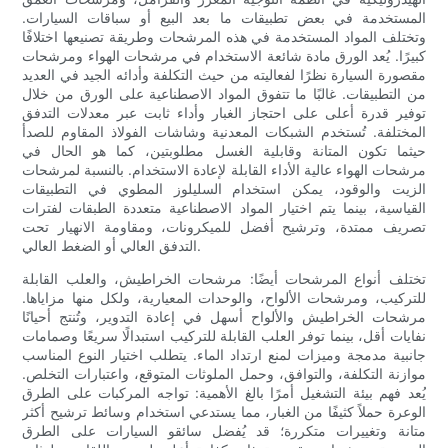
المستخدمة في بعض تطبيقات ما بعد البيع أو سباقات السيارات.
وتختلف المواد المستخدمة في هذه المرشحات وطريقة تصنيعها اختلافًا
كبيرًا. يُعد الورق مادة شائعة الاستخدام في مرشحات الهواء ومرشحات
مقصورة السيارة نظرًا لفعاليته من حيث التكلفة وأدائه الجيد في العديد
من التطبيقات. غالبًا ما تتفوق المواد الاصطناعية على الورق من خلال
توفير قدرة أعلى على احتجاز الغبار وأداء ثابت عبر معدلات التدفق
المختلفة. تُستخدم الشبكات المعدنية وشاشات الفولاذ المقاوم للصدأ
حيثما تكون المتانة وقابلية الغسل مطلوبتين، كما هو الحال في
مرشحات الهواء عالية الأداء القابلة لإعادة الاستخدام. بالنسبة لمرشحات
الزيت والوقود، يمكن استخدام السليلوز المطوي في التطبيقات
القياسية، بينما يتم اختيار المواد الاصطناعية متعددة الطبقات لفترات
تصريف ممتدة، وترشيح أفضل للميكرونات، ومقاومة الانهيار تحت
التدفق العالي أو الضغط العالي.
تختلف أنواع المرشحات أيضًا: مرشحات الخراطيش، والعلب القابلة
للتركيب، ومرشحات الألواح، والوحدات المعيارية، ولكل منها مزاياها.
مرشحات الخراطيش والألواح أسهل في إعادة التدوير، وتُنتج أحيانًا
نفايات أقل، بينما توفر العلب القابلة للتركيب استبدالًا سريعًا وصمامات
جانبية مدمجة وميزات لمنع ارتداد الماء. يتطلب اختيار النوع المناسب
موازنة التكلفة، والتوافق، وحمل الملوثات المتوقع، واعتبارات التخلص.
يُعد فهم بيئة التشغيل أمرًا بالغ الأهمية: تواجه المركبات على الطرق
الوعرة حملاً كثيفًا من الغبار، مما يستدعي استخدام وسائط ترشيح أكثر
متانة وتغييرات متكررة؛ قد يُفضل سائقو السيارات على الطرق