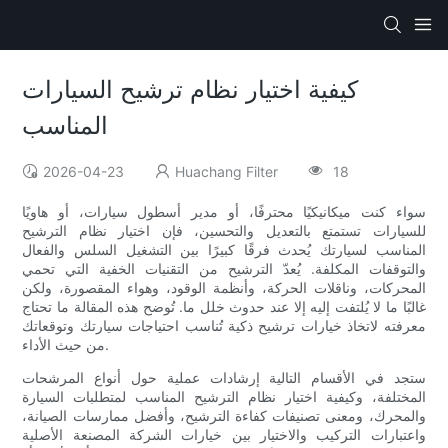
كيفية اختيار نظام ترشيح السيارات
المناسب
2026-04-23
Huachang Filter
18
سواء كنت ميكانيكيًا محترفًا، أو مدير أسطول سيارات، أو هاويًا
للسيارات تستمتع بالتعديل والتحسين، فإن اختيار نظام الترشيح
المناسب لسيارتك يُحدث فرقًا كبيرًا بين التشغيل السلس والفعال
والتوقفات المكلفة. يُعدّ الترشيح من التقنيات الخفية التي تحمي
المحركات، وناقلات الحركة، وأنظمة الوقود، وهواء المقصورة، ولكن
غالبًا ما لا يُلتفت إليه إلا عند حدوث خلل ما. تُوضح هذه المقالة ما تحتاج
معرفته لاتخاذ خيارات ترشيح ذكية تُناسب احتياجات سيارتك وتوقعاتك
من حيث الأداء.
ستجد في الأقسام التالية إرشادات عملية حول أنواع المرشحات
المختلفة، وكيفية اختيار نظام الترشيح المناسب لمتطلبات السيارة
والمحرك، ومعنى تصنيفات كفاءة الترشيح، وأفضل ممارسات الصيانة،
واعتبارات التركيب والاختيار بين خيارات الشركة المصنعة الأصلية