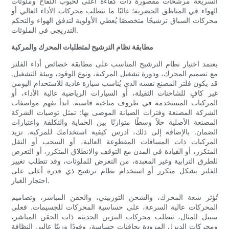
السريعة مرشحات مقصورة ذات كفاءة أعلى لحبوب اللقاح وملوثات
الهواء في المناطق الحضرية؛ غالبًا ما تتطلب محركات الأداء العالي أو
محركات السباق ترشيحًا متخصصًا يُعطي الأولوية لتدفق الهواء والتحكم
التدريجي في الملوثات.
مطابقة نظام الترشيح لمتطلبات المحرك والمركبة
يعتمد اختيار نظام الترشيح المناسب على مطابقة خصائص أداء الفلتر
مع تصميم المحرك، ودورة تشغيل المركبة، ونوع الوقود، وبيئة التشغيل.
قد يكون فلتر المصنع نفسه الذي يُناسب سيارة عادية للاستخدام اليومي
غير كافٍ للشاحنات الثقيلة، أو السيارات الرياضية عالية الأداء، أو
المركبات المستخدمة في ظروف مناخية قاسية. ابدأ بفهم مواصفات
الشركة المصنعة وفترات الصيانة الموصى بها: تمثل توصيات الشركة
المصنعة الأصلية حلاً وسطًا متوازنًا بين الحماية والتكلفة واعتبارات
الضمان. بالإضافة إلى ذلك، ادرس كيفية استخدامك للمركبة. تزيد
المركبات ذات المسافات المقطوعة العالية، أو السحب أو النقل
المتكرر، أو القيادة في المدن مع التوقف والانطلاق المتكرر، أو التعرض
للطرق الترابية وغير المعبدة، من التعرض للملوثات، وقد تتطلب تغيير
الفلتر بشكل متكرر أو استخدام نظام ترشيح ذي قدرة أعلى على
احتجاز الغبار.
تُؤثر سعة المحرك، والشحن التوربيني، والحقن المباشر، وتصاميم
المحركات عالية السرعة، على حساسية المحركات للجسيمات. فعلى
سبيل المثال، تتطلب محركات البنزين الحديثة ذات الحقن المباشر،
ومحركات الديزل المزودة بحاقنات حساسة، وقودًا وزيتًا عاليي النظافة