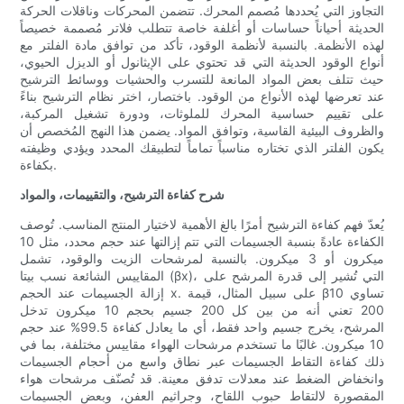
التجاوز التي يُحددها مُصمم المحرك. تتضمن المحركات وناقلات الحركة
الحديثة أحياناً حساسات أو أغلفة خاصة تتطلب فلاتر مُصممة خصيصاً
لهذه الأنظمة. بالنسبة لأنظمة الوقود، تأكد من توافق مادة الفلتر مع
أنواع الوقود الحديثة التي قد تحتوي على الإيثانول أو الديزل الحيوي،
حيث تتلف بعض المواد المانعة للتسرب والحشيات ووسائط الترشيح
عند تعرضها لهذه الأنواع من الوقود. باختصار، اختر نظام الترشيح بناءً
على تقييم حساسية المحرك للملوثات، ودورة تشغيل المركبة،
والظروف البيئية القاسية، وتوافق المواد. يضمن هذا النهج المُخصص أن
يكون الفلتر الذي تختاره مناسباً تماماً لتطبيقك المحدد ويؤدي وظيفته
بكفاءة.
شرح كفاءة الترشيح، والتقييمات، والمواد
يُعدّ فهم كفاءة الترشيح أمرًا بالغ الأهمية لاختيار المنتج المناسب. تُوصف
الكفاءة عادةً بنسبة الجسيمات التي تتم إزالتها عند حجم محدد، مثل 10
ميكرون أو 3 ميكرون. بالنسبة لمرشحات الزيت والوقود، تشمل
المقاييس الشائعة نسب بيتا (βx)، التي تُشير إلى قدرة المرشح على
إزالة الجسيمات عند الحجم x. على سبيل المثال، قيمة β10 تساوي
200 تعني أنه من بين كل 200 جسيم بحجم 10 ميكرون تدخل
المرشح، يخرج جسيم واحد فقط، أي ما يعادل كفاءة 99.5% عند حجم
10 ميكرون. غالبًا ما تستخدم مرشحات الهواء مقاييس مختلفة، بما في
ذلك كفاءة التقاط الجسيمات عبر نطاق واسع من أحجام الجسيمات
وانخفاض الضغط عند معدلات تدفق معينة. قد تُصنّف مرشحات هواء
المقصورة لالتقاط حبوب اللقاح، وجراثيم العفن، وبعض الجسيمات