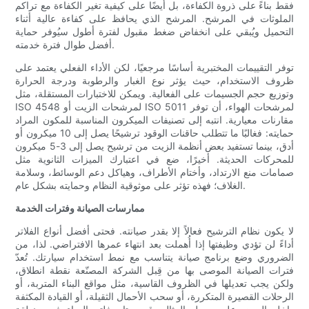
فقط بناءً على ذروة الكفاءة، بل أيضًا على كيفية تغير الكفاءة مع تراكم
الملوثات في المرشح. المرشح الذي يحافظ على كفاءة عالية أثناء
التحميل ويُبقي على انخفاض ضغط مقبول لفترة أطول سيُوفر حماية
أفضل طوال فترة خدمته.
توفر التقييمات المختبرية أساسًا مرجعيًا، لكن الأداء الفعلي يعتمد على
ظروف الاستخدام، حيث يؤثر نوع الغبار والرطوبة ودرجة الحرارة
وتوزيع حجم الجسيمات على الفعالية. ويمكن للاختبارات المستقلة، مثل
ISO 4548 لمرشحات الزيت أو ISO 5011 لمرشحات الهواء، أن توفر
مقارنات معيارية. انتبه إلى تصنيفات الميكرون المناسبة للمكون المراد
حمايته: فغالبًا ما تتطلب حاقنات الوقود ترشيحًا يصل إلى 10 ميكرون أو
أدق، بينما تستفيد بعض أنظمة الزيت من ترشيح يصل إلى 3-5 ميكرون
للمحركات الحديثة. أخيرًا، ضع في اعتبارك الميزات الثانوية مثل
صمامات منع الارتداد، وأختام الأطراف، وهياكل دعم الوسائط، وسلامة
الغلاف؛ فهذه تؤثر على موثوقية النظام وحمايته بشكل عام.
ممارسات الصيانة وفترات الخدمة
لا يكون نظام الترشيح فعالاً إلا بقدر صيانته. فحتى أفضل أنواع الفلاتر
أداءً لن تؤدي وظيفتها إذا أُهملت بعد انتهاء عمرها الافتراضي. لذا، من
الضروري وضع برنامج صيانة يتناسب مع نمط استخدام سيارتك. تُعدّ
فترات الصيانة الموصى بها من قِبل الشركة المصنّعة نقطة انطلاق،
ولكن يجب تعديلها في الظروف القاسية، مثل مواقع البناء المتربة، أو
الرحلات القصيرة المتكررة، أو سحب الأحمال الثقيلة، أو القيادة المكثفة