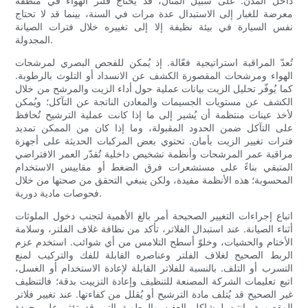
داخل المدن. على سبيل المثال، قد يحتاج فلتر الهواء في منطقة
معرضة للغبار إلى الاستبدال عدة مرات في السنة، بينما قد لا تحتاج
نفس السيارة في بيئة نظيفة إلا إلى تغييره خلال فترات الصيانة
المجدولة.
تُعدّ المراقبة استراتيجية فعّالة. إذ يُمكن للفحص البصري لمرشحات
الهواء ومرشحات المقصورة الكشف عن الانسداد أو التلوث بالرطوبة.
كما يُوفّر تحليل الزيت بيانات عملية حول أداء الزيت والمرشح من خلال
الكشف عن مستويات الجسيمات والمعادن الناتجة عن التآكل؛ ويُمكن
لأخذ عينات منتظمة أن يُشير إلى ما إذا كانت عملية الترشيح تُحافظ
على التآكل ضمن الحدود المقبولة، وما إذا كان من الممكن تمديد
فترات تغيير الزيت بأمان. تحتوي بعض المركبات الحديثة على أجهزة
مراقبة عمر المرشحات وأنظمة تشخيص داخلية تُقدّر العمر الافتراضي
المتبقي بناءً على مستشعرات فرق الضغط أو مقاييس الاستخدام
المحسوبة؛ هذه الأنظمة مفيدة، ولكن ينبغي التحقق من صحتها من خلال
فحوصات مادية دورية.
اتباع إجراءات التغيير الصحيحة أمر بالغ الأهمية لتجنب دخول الملوثات
أثناء الصيانة. عند استبدال الفلاتر، تأكد من نظافة غلاف الفلتر، وسلامة
الأختام والحشيات، وخلوّ أسطح التلامس من أي شوائب. استخدم عزم
الربط الصحيح لغلاف الفلتر وعناصره القابلة للفك والتركيب لمنع
التسرب أو التلف. بالنسبة للفلاتر القابلة لإعادة الاستخدام أو الغسل،
اتبع تعليمات الشركة المصنعة للتنظيف وإعادة التزييت بدقة؛ فالتنظيف
غير الصحيح قد يُتلف مادة الترشيح أو يُقلل من كفاءتها. عند تغيير فلاتر
المقصورة، انتبه لمشاكل العفن والرطوبة التي قد تؤثر على جودة