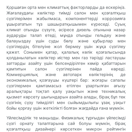
Қоршаған орта мен климаттық факторларды да ескеріңіз.
Жағалаудағы көліктер тиімді салон мен қозғалтқыш
сүзгілерімен жабылмаса, компоненттерді коррозияға
ұшырататын тұз шашыратқышымен күреседі. Суық
климат отынды сүзуге, әсіресе дизель отынына назар
аударуды талап етеді, мұнда отынды гельдеу және
балауыздау үшін суды бөлу және құбырлар мен
сүзгілердің бітелуіне жол бермеу үшін жұқа сүзгілеу
қажет. Сонымен қатар, қалалық көлік қозғалысында
қолданылатын көліктер иістер мен газ тәрізді ластаушы
заттарды азайту үшін белсендірілген көмір қабаттарын
қамтитын салон сүзгілерінен пайда көреді.
Коммерциялық және автопарк көліктерінің де
экономикалық қозғаушы күштері бар: жоғары сапалы
сүзгілермен қамтамасыз етілген ұзартылған ағызу
аралықтары тоқтап қалу уақытын және техникалық
қызмет көрсету шығындарын азайта алады, бірақ бұл тек
сүзгінің сүзу тиімділігі мен сыйымдылығы ұзақ уақыт
бойы қорғау үшін жеткілікті болған жағдайда ғана мүмкін.
Үйлесімділік те маңызды. Физикалық тұрғыдан үйлесімді
сүзгі орнату талаптарына сай болуы мүмкін, бірақ
қозғалтқыш дизайнері көрсеткен микрон рейтингін