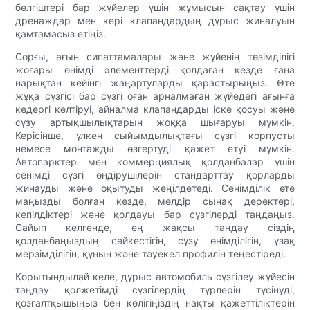
бөлгіштері бар жүйелер үшін жұмысын сақтау үшін
дренаждар мен кері клапандардың дұрыс жиналуын
қамтамасыз етіңіз.
Сорғы, ағын сипаттамалары және жүйенің төзімділігі
жоғары өнімді элементтерді қолдаған кезде ғана
нарықтан кейінгі жаңартуларды қарастырыңыз. Өте
жұқа сүзгісі бар сүзгі оған арналмаған жүйедегі ағынға
кедергі келтіруі, айналма клапандарды іске қосуы және
сүзу артықшылықтарын жоққа шығаруы мүмкін.
Керісінше, үлкен сыйымдылықтағы сүзгі корпусты
немесе монтажды өзгертуді қажет етуі мүмкін.
Автопарктер мен коммерциялық қолданбалар үшін
сенімді сүзгі өндірушілерін стандарттау қорларды
жинауды және оқытуды жеңілдетеді. Сенімділік өте
маңызды болған кезде, мөлдір сынақ деректері,
кепілдіктері және қолдауы бар сүзгілерді таңдаңыз.
Сайып келгенде, ең жақсы таңдау сіздің
қолданбаңыздың сәйкестігін, сүзу өнімділігін, ұзақ
мерзімділігін, құнын және тәуекел профилін теңестіреді.
Қорытындылай келе, дұрыс автомобиль сүзгілеу жүйесін
таңдау қолжетімді сүзгілердің түрлерін түсінуді,
қозғалтқышыңыз бен көлігіңіздің нақты қажеттіліктерін