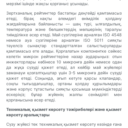
мерзімі ішінде жақсы қорғаныс ұсынады.
Зертханалық рейтингтер бастапқы деңгейді қамтамасыз
етеді, бірақ нақты әлемдегі өнімділік қолдану
жағдайларына байланысты — шаң түрі, ылғалдылық,
температура және бөлшектердің мөлшерінің таралуы
тиімділікке әсер етеді. Май сүзгілеріне арналған ISO 4548
немесе ауа сүзгілеріне арналған ISO 5011 сияқты
тәуелсіз сынақтар стандартталған салыстыруларды
қамтамасыз ете алады. Қорғалатын компонентке сәйкес
келетін микрон рейтингтеріне назар аударыңыз: отын
инжекторлары көбінесе 10 микронға дейін немесе одан
да жұқа сүзуді қажет етеді, ал кейбір май жүйелері
заманауи қозғалтқыштар үшін 3-5 микронға дейін сүзуді
қажет етеді. Соңында, ағып кетуге қарсы клапандар,
соңғы тығыздағыштар, ортаны қолдау құрылымдары
және корпус тұтастығы сияқты қосымша мүмкіндіктерді
ескеріңіз; бұлар жүйенің жалпы сенімділігі мен
қорғанысына әсер етеді.
Техникалық қызмет көрсету тәжірибелері және қызмет
көрсету аралықтары
Сүзу жүйесі тек техникалық қызмет көрсету кезінде ғана