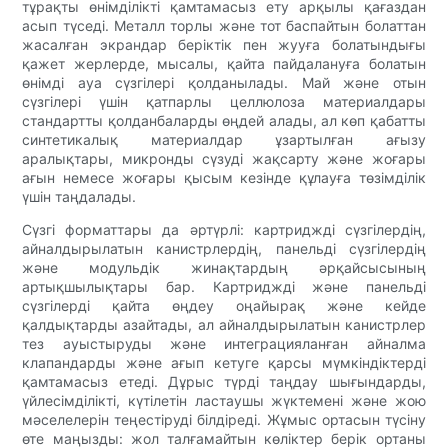
тұрақты өнімділікті қамтамасыз ету арқылы қағаздан
асып түседі. Металл торлы және тот баспайтын болаттан
жасалған экрандар беріктік пен жууға болатындығы
қажет жерлерде, мысалы, қайта пайдалануға болатын
өнімді ауа сүзгілері қолданылады. Май және отын
сүзгілері үшін қатпарлы целлюлоза материалдары
стандартты қолданбаларды өңдей алады, ал көп қабатты
синтетикалық материалдар ұзартылған ағызу
аралықтары, микронды сүзуді жақсарту және жоғары
ағын немесе жоғары қысым кезінде құлауға төзімділік
үшін таңдалады.
Сүзгі форматтары да әртүрлі: картриджді сүзгілердің,
айналдырылатын канистрлердің, панельді сүзгілердің
және модульдік жинақтардың әрқайсысының
артықшылықтары бар. Картриджді және панельді
сүзгілерді қайта өңдеу оңайырақ және кейде
қалдықтарды азайтады, ал айналдырылатын канистрлер
тез ауыстыруды және интеграцияланған айналма
клапандарды және ағып кетуге қарсы мүмкіндіктерді
қамтамасыз етеді. Дұрыс түрді таңдау шығындарды,
үйлесімділікті, күтілетін ластаушы жүктемені және жою
мәселелерін теңестіруді білдіреді. Жұмыс ортасын түсіну
өте маңызды: жол талғамайтын көліктер берік ортаны