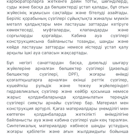
карбюраторларға жеткенге дейін тотты, шөгінділерді,
суды және басқа да бөлшектерді ұстап қалады, бұл отын
жүйесінің жұмысын сақтайды және бітелуді азайтады.
Беріліс қорабының сүзгілері сұйықтықта жиналуы мүмкін
металл қалдықтары мен ластаушы заттарды кетіруге
көмектеседі, муфталарды, клапандарды және
сорғыларды қорғайды. Кабина ауа сүзгілері
конструкциясына байланысты тозаңды, шаңды және
кейде ластаушы заттарды немесе иістерді ұстап қалу
арқылы ішкі ауа сапасын жақсартады.
Бұл негізгі санаттардан басқа, дизельді шығару
жүйелеріне арналған бөлшектер сүзгілері (дизельді
бөлшектер сүзгілері, DPF), жоғары өнімді
қозғалтқыштарға арналған екінші реттік сүзгілер,
күшейткіш рульдік және тежеу ​​жүйелеріндегі
гидравликалық сүзгілер және кейбір қосымша немесе
жарыс қолданбаларында қолданылатын тереңдік
сүзгілері сияқты арнайы сүзгілер бар. Материал мен
конструкция әртүрлі. Қағаз материалдары үнемділігі мен
көптеген қолданбаларда жеткілікті өнімділігіне
байланысты ауа және кабина сүзгілері үшін кең таралған.
Синтетикалық материалдар көбінесе шаңды ұстаудың
жоғары қабілетін және ағын жылдамдығы бойынша