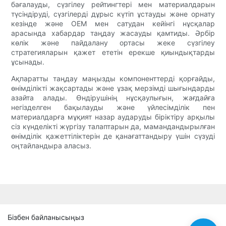
бағалауды, сүзгілеу рейтингтері мен материалдарын
түсіндіруді, сүзгілерді дұрыс күтіп ұстауды және орнату
кезінде және OEM мен сатудан кейінгі нұсқалар
арасында хабардар таңдау жасауды қамтиды. Әрбір
көлік және пайдалану ортасы жеке сүзгілеу
стратегияларын қажет ететін ерекше қиындықтарды
ұсынады.
Ақпаратты таңдау маңызды компоненттерді қорғайды,
өнімділікті жақсартады және ұзақ мерзімді шығындарды
азайта алады. Өндірушінің нұсқаулығын, жағдайға
негізделген бақылауды және үйлесімділік пен
материалдарға мұқият назар аударуды біріктіру арқылы
сіз күнделікті жүргізу талаптарын да, мамандандырылған
өнімділік қажеттіліктерін де қанағаттандыру үшін сүзуді
оңтайландыра аласыз.
Бізбен байланысыңыз