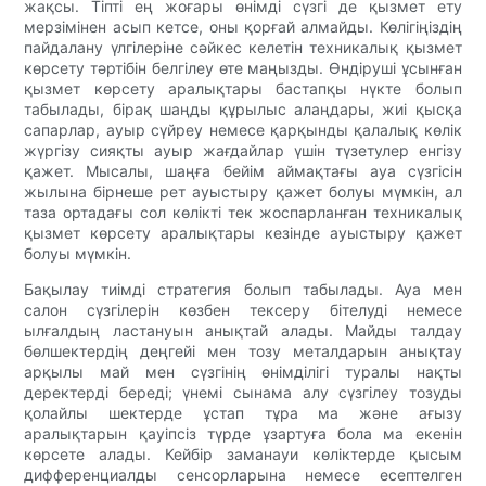
жақсы. Тіпті ең жоғары өнімді сүзгі де қызмет ету
мерзімінен асып кетсе, оны қорғай алмайды. Көлігіңіздің
пайдалану үлгілеріне сәйкес келетін техникалық қызмет
көрсету тәртібін белгілеу өте маңызды. Өндіруші ұсынған
қызмет көрсету аралықтары бастапқы нүкте болып
табылады, бірақ шаңды құрылыс алаңдары, жиі қысқа
сапарлар, ауыр сүйреу немесе қарқынды қалалық көлік
жүргізу сияқты ауыр жағдайлар үшін түзетулер енгізу
қажет. Мысалы, шаңға бейім аймақтағы ауа сүзгісін
жылына бірнеше рет ауыстыру қажет болуы мүмкін, ал
таза ортадағы сол көлікті тек жоспарланған техникалық
қызмет көрсету аралықтары кезінде ауыстыру қажет
болуы мүмкін.
Бақылау тиімді стратегия болып табылады. Ауа мен
салон сүзгілерін көзбен тексеру бітелуді немесе
ылғалдың ластануын анықтай алады. Майды талдау
бөлшектердің деңгейі мен тозу металдарын анықтау
арқылы май мен сүзгінің өнімділігі туралы нақты
деректерді береді; үнемі сынама алу сүзгілеу тозуды
қолайлы шектерде ұстап тұра ма және ағызу
аралықтарын қауіпсіз түрде ұзартуға бола ма екенін
көрсете алады. Кейбір заманауи көліктерде қысым
дифференциалды сенсорларына немесе есептелген