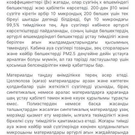
коэффициенттері (βx) жатады, олар сүзгінің x өлшеміндегі
бөлшектерді жою қабілетін көрсетеді. 200-ден β10 мәні
сүзгіге кіретін әрбір 10 микрондық 200 бөлшек үшін тек
біреуі шығады дегенді білдіреді, бұл 10 микрондағы
99,5% тиімділікке тең. Ауа сүзгілері көбінесе әртүрлі
көрсеткіштерді пайдаланады, соның ішінде бөлшектердің
әртүрлі өлшемдеріндегі бөлшектерді ұстау тиімділігі және
берілген ағын жылдамдықтарындағы қысымның
төмендеуі. Кабина ауа сүзгілері тозаңды, зең спораларын
және кейбір бөлшектерді PM2.5 деңгейіне дейін ұстауға
арналған болуы мүмкін, ал газ тәрізді ластаушылар үшін
қосымша белсендірілген көмір қабаттары бар.
Материалды таңдау өнімділікке терең әсер етеді.
Целлюлоза (қағаз) материалдары арзан және көптеген
қолданбалар үшін жеткілікті сүзгілеуді ұсынады, бірақ
синтетикалық немесе аралас материалдарға қарағанда
шаң ұстау қабілеті төмен және кеуек құрылымы тұрақты
емес. Полиэстерден немесе басқа жасанды
талшықтардан жасалған синтетикалық материалдар ұзақ
мерзімді қызмет ету мерзімін, ылғалға төзімділікті және
біркелкі сүзу тиімділігін қамтамасыз етеді. Жоғары тиімді
ауа және кейбір май сүзгілерінде кеңінен қолданылатын
микрошыны материалдары әртүрлі ағын жағдайларында