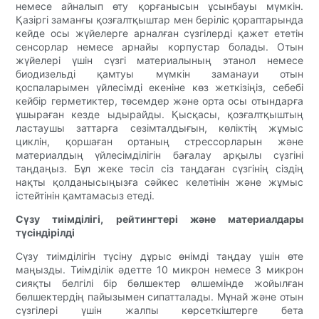
немесе айналып өту қорғанысын ұсынбауы мүмкін.
Қазіргі заманғы қозғалтқыштар мен беріліс қораптарында
кейде осы жүйелерге арналған сүзгілерді қажет ететін
сенсорлар немесе арнайы корпустар болады. Отын
жүйелері үшін сүзгі материалының этанол немесе
биодизельді қамтуы мүмкін заманауи отын
қоспаларымен үйлесімді екеніне көз жеткізіңіз, себебі
кейбір герметиктер, төсемдер және орта осы отындарға
ұшыраған кезде ыдырайды. Қысқасы, қозғалтқыштың
ластаушы заттарға сезімталдығын, көліктің жұмыс
циклін, қоршаған ортаның стрессорларын және
материалдың үйлесімділігін бағалау арқылы сүзгіні
таңдаңыз. Бұл жеке тәсіл сіз таңдаған сүзгінің сіздің
нақты қолданысыңызға сәйкес келетінін және жұмыс
істейтінін қамтамасыз етеді.
Сүзу тиімділігі, рейтингтері және материалдары
түсіндірілді
Сүзу тиімділігін түсіну дұрыс өнімді таңдау үшін өте
маңызды. Тиімділік әдетте 10 микрон немесе 3 микрон
сияқты белгілі бір бөлшектер өлшемінде жойылған
бөлшектердің пайызымен сипатталады. Мұнай және отын
сүзгілері үшін жалпы көрсеткіштерге бета