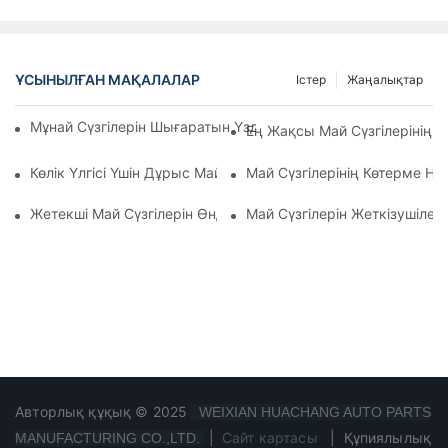
ҰСЫНЫЛҒАН МАҚАЛАЛАР
Істер
Жаңалықтар
Мұнай Сүзгілерін Шығаратын Үздік Компаниялар: Жан-Жақ
Ең Жақсы Май Сүзгілерінің 
Көлік Үлгісі Үшін Дұрыс Май Сүзгісін Таңдау: Негізгі Ойлар
Май Сүзгілерінің Көтерме Н
Жетекші Май Сүзгілерін Өндірушілер Мен Олардың Иннова
Май Сүзгілерін Жеткізушілер
Авторлық құқық © 2025
WEIXIAN HUACHANG AUTO PARTS
|
Сайт картасы
|
Құпиялылық
MANUFACTURING CO.,LTD.