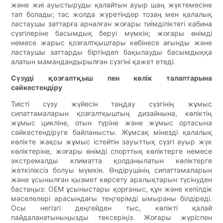
және жиі ауыстыруды қалайтын ауыр шаң жүктемесіне
тап болады; тас жолда жүретіндер тозаң мен қалалық
ластаушы заттарға арналған жоғары тиімділіктегі кабина
сүзгілеріне басымдық беруі мүмкін; жоғары өнімді
немесе жарыс қозғалтқыштары көбінесе ағынды және
ластаушы заттарды біртіндеп бақылауды басымдыққа
алатын мамандандырылған сүзгіні қажет етеді.
Сүзуді қозғалтқыш пен көлік талаптарына
сәйкестендіру
Тиісті сүзу жүйесін таңдау сүзгінің жұмыс
сипаттамаларын қозғалтқыштың дизайнына, көліктің
жұмыс цикліне, отын түріне және жұмыс ортасына
сәйкестендіруге байланысты. Жұмсақ мінезді қалалық
көлікте жақсы жұмыс істейтін зауыттық сүзгі ауыр жүк
көліктеріне, жоғары өнімді спорттық көліктерге немесе
экстремалды климатта қолданылатын көліктерге
жеткіліксіз болуы мүмкін. Өндірушінің сипаттамаларын
және ұсынылған қызмет көрсету аралықтарын түсінуден
бастаңыз: OEM ұсыныстары қорғаныс, құн және кепілдік
мәселелері арасындағы теңгерімді ымыраны білдіреді.
Осы негізгі деңгейден тыс, көлікті қалай
пайдаланатыныңызды тексеріңіз. Жоғары жүріспен