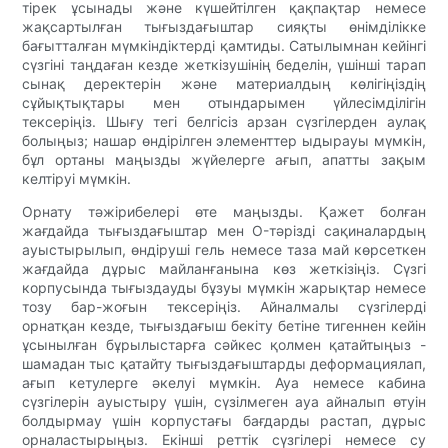
тірек ұсынады және күшейтілген қақпақтар немесе
жақсартылған тығыздағыштар сияқты өнімділікке
бағытталған мүмкіндіктерді қамтиды. Сатылымнан кейінгі
сүзгіні таңдаған кезде жеткізушінің беделін, үшінші тарап
сынақ деректерін және материалдың көлігіңіздің
сұйықтықтары мен отындарымен үйлесімділігін
тексеріңіз. Шығу тегі белгісіз арзан сүзгілерден аулақ
болыңыз; нашар өндірілген элементтер ыдырауы мүмкін,
бұл ортаны маңызды жүйелерге ағып, апатты зақым
келтіруі мүмкін.
Орнату тәжірибелері өте маңызды. Қажет болған
жағдайда тығыздағыштар мен O-тәрізді сақиналардың
ауыстырылып, өндіруші гель немесе таза май көрсеткен
жағдайда дұрыс майланғанына көз жеткізіңіз. Сүзгі
корпусында тығыздауды бұзуы мүмкін жарықтар немесе
тозу бар-жоғын тексеріңіз. Айналмалы сүзгілерді
орнатқан кезде, тығыздағыш бекіту бетіне тигеннен кейін
ұсынылған бұрылыстарға сәйкес қолмен қатайтыңыз -
шамадан тыс қатайту тығыздағыштарды деформациялап,
ағып кетулерге әкелуі мүмкін. Ауа немесе кабина
сүзгілерін ауыстыру үшін, сүзілмеген ауа айналып өтуін
болдырмау үшін корпустағы бағдарды растап, дұрыс
орналастырыңыз. Екінші реттік сүзгілері немесе су