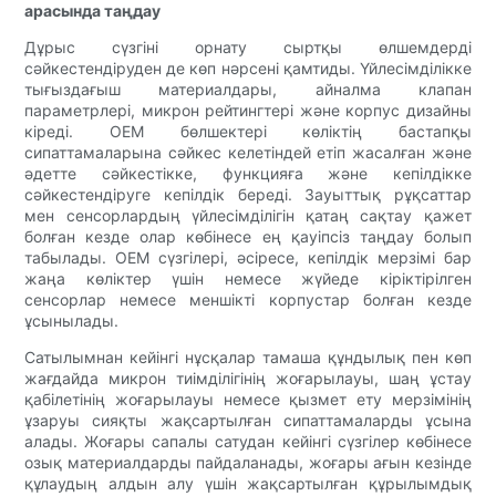
арасында таңдау
Дұрыс сүзгіні орнату сыртқы өлшемдерді
сәйкестендіруден де көп нәрсені қамтиды. Үйлесімділікке
тығыздағыш материалдары, айналма клапан
параметрлері, микрон рейтингтері және корпус дизайны
кіреді. OEM бөлшектері көліктің бастапқы
сипаттамаларына сәйкес келетіндей етіп жасалған және
әдетте сәйкестікке, функцияға және кепілдікке
сәйкестендіруге кепілдік береді. Зауыттық рұқсаттар
мен сенсорлардың үйлесімділігін қатаң сақтау қажет
болған кезде олар көбінесе ең қауіпсіз таңдау болып
табылады. OEM сүзгілері, әсіресе, кепілдік мерзімі бар
жаңа көліктер үшін немесе жүйеде кіріктірілген
сенсорлар немесе меншікті корпустар болған кезде
ұсынылады.
Сатылымнан кейінгі нұсқалар тамаша құндылық пен көп
жағдайда микрон тиімділігінің жоғарылауы, шаң ұстау
қабілетінің жоғарылауы немесе қызмет ету мерзімінің
ұзаруы сияқты жақсартылған сипаттамаларды ұсына
алады. Жоғары сапалы сатудан кейінгі сүзгілер көбінесе
озық материалдарды пайдаланады, жоғары ағын кезінде
құлаудың алдын алу үшін жақсартылған құрылымдық