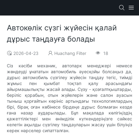
Автокөлік сүзгі жүйесін қалай
дұрыс таңдауға болады
2026-04-23
Huachang Filter
18
Сіз кәсіби механик, автопарк менеджері немесе
жөндеуді ұнататын автомобиль әуесқойы болсаңыз да,
дұрыс автомобиль сүзгілеу жүйесін таңдау тегіс, тиімді
жұмыс пен қымбат тоқтап қалу арасындағы
айырмашылықты жасай алады. Сүзу - қозғалтқыштарды,
беріліс қорабын, отын жүйелерін және салон ауасын
тыныш қорғайтын көрініс артындағы технологиялардың
бірі, бірақ оған көбінесе бірдеңе дұрыс болмаған кезде
ғана назар аударылады. Бұл мақалада көлігіңіздің
қажеттіліктері мен өнімділік күткендеріңізге сәйкес
келетін ақылды сүзгілеу таңдауларын жасау үшін білуіңіз
керек нәрселер сипатталған.