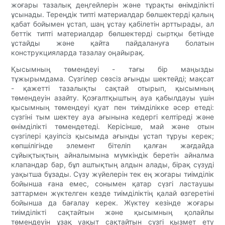
жоғары тазалық деңгейлерін және тұрақты өнімділікті
ұсынады. Тереңдік типті материалдар бөлшектерді қалың
қабат бойымен ұстап, шаң ұстау қабілетін арттырады, ал
беттік типті материалдар бөлшектерді сыртқы бетінде
ұстайды және қайта пайдалануға болатын
конструкцияларда тазалау оңайырақ.
Қысымның төмендеуі - тағы бір маңызды
тұжырымдама. Сүзгілер сөзсіз ағынды шектейді; мақсат
- қажетті тазалықты сақтай отырып, қысымның
төмендеуін азайту. Қозғалтқыштың ауа қабылдауы үшін
қысымның төмендеуі қуат пен тиімділікке әсер етеді:
сүзгіні тым шектеу ауа ағынына кедергі келтіреді және
өнімділікті төмендетеді. Керісінше, май және отын
сүзгілері қауіпсіз қысымда ағынды ұстап тұруы керек;
көпшілігінде элемент бітеліп қалған жағдайда
сұйықтықтың айналымына мүмкіндік беретін айналма
клапандар бар, бұл аштықтың алдын алады, бірақ сүзуді
уақытша бұзады. Сүзу жүйелерін тек ең жоғары тиімділік
бойынша ғана емес, сонымен қатар сүзгі ластаушы
заттармен жүктелген кезде тиімділіктің қалай өзгеретіні
бойынша да бағалау керек. Жүктеу кезінде жоғары
тиімділікті сақтайтын және қысымның қолайлы
төмендеуін ұзақ уақыт сақтайтын сүзгі қызмет ету