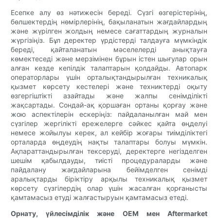
Есепке алу өз нәтижесін береді. Сүзгі өзгерістерінің,
бөлшектердің нөмірлерінің, бақыланатын жағдайлардың
және жүрілген жолдың немесе сағаттардың журналын
жүргізіңіз. Бұл деректер үрдістерді талдауға мүмкіндік
береді, қайталанатын мәселелерді анықтауға
көмектеседі және мерзімінен бұрын істен шығулар орын
алған кезде кепілдік талаптарын қолдайды. Автопарк
операторлары үшін орталықтандырылған техникалық
қызмет көрсету кестелері және техниктерді оқыту
өзгергіштікті азайтады және жалпы сенімділікті
жақсартады. Сондай-ақ қоршаған ортаны қорғау және
жою аспектілерін ескеріңіз: пайдаланылған май мен
сүзгілер жергілікті ережелерге сәйкес қайта өңделуі
немесе жойылуы керек, ал кейбір жоғары тиімділіктегі
орталарда өңдеудің нақты талаптары болуы мүмкін.
Ақпараттандырылған тексеруді, деректерге негізделген
шешім қабылдауды, тиісті процедураларды және
пайдалану жағдайларына бейімделген сенімді
аралықтарды біріктіру арқылы техникалық қызмет
көрсету сүзгілердің олар үшін жасалған қорғанысты
қамтамасыз етуді жалғастыруын қамтамасыз етеді.
Орнату, үйлесімділік және OEM мен Aftermarket