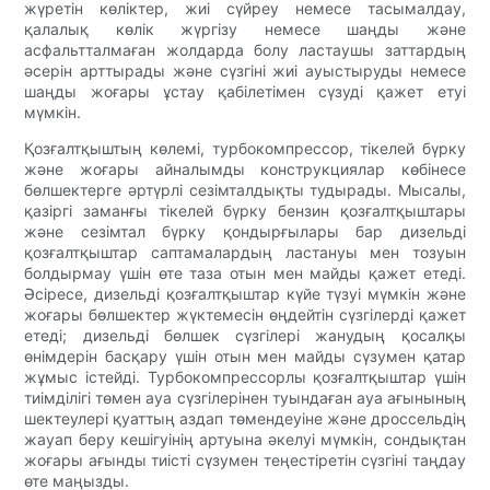
жүретін көліктер, жиі сүйреу немесе тасымалдау,
қалалық көлік жүргізу немесе шаңды және
асфальтталмаған жолдарда болу ластаушы заттардың
әсерін арттырады және сүзгіні жиі ауыстыруды немесе
шаңды жоғары ұстау қабілетімен сүзуді қажет етуі
мүмкін.
Қозғалтқыштың көлемі, турбокомпрессор, тікелей бүрку
және жоғары айналымды конструкциялар көбінесе
бөлшектерге әртүрлі сезімталдықты тудырады. Мысалы,
қазіргі заманғы тікелей бүрку бензин қозғалтқыштары
және сезімтал бүрку қондырғылары бар дизельді
қозғалтқыштар саптамалардың ластануы мен тозуын
болдырмау үшін өте таза отын мен майды қажет етеді.
Әсіресе, дизельді қозғалтқыштар күйе түзуі мүмкін және
жоғары бөлшектер жүктемесін өңдейтін сүзгілерді қажет
етеді; дизельді бөлшек сүзгілері жанудың қосалқы
өнімдерін басқару үшін отын мен майды сүзумен қатар
жұмыс істейді. Турбокомпрессорлы қозғалтқыштар үшін
тиімділігі төмен ауа сүзгілерінен туындаған ауа ағынының
шектеулері қуаттың аздап төмендеуіне және дроссельдің
жауап беру кешігуінің артуына әкелуі мүмкін, сондықтан
жоғары ағынды тиісті сүзумен теңестіретін сүзгіні таңдау
өте маңызды.