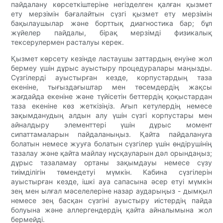
пайдалану көрсеткіштеріне негізделген қалған қызмет
ету мерзімін бағалайтын сүзгі қызмет ету мерзімін
бақылаушылар және борттық диагностика бар; бұл
жүйелер пайдалы, бірақ мерзімді физикалық
тексерулермен расталуы керек.
Қызмет көрсету кезінде ластаушы заттардың енуіне жол
бермеу үшін дұрыс ауыстыру процедуралары маңызды.
Сүзгілерді ауыстырған кезде, корпустардың таза
екеніне, тығыздағыштар мен төсемдердің жақсы
жағдайда екеніне және түйісетін беттердің қоқыстардан
таза екеніне көз жеткізіңіз. Ағып кетулердің немесе
зақымданудың алдын алу үшін сүзгі корпустары мен
айналдыру элементтері үшін дұрыс момент
сипаттамаларын пайдаланыңыз. Қайта пайдалануға
болатын немесе жууға болатын сүзгілер үшін өндірушінің
тазалау және қайта майлау нұсқауларын дәл орындаңыз;
дұрыс тазаламау ортаны зақымдауы немесе сүзу
тиімділігін төмендетуі мүмкін. Кабина сүзгілерін
ауыстырған кезде, ішкі ауа сапасына әсер етуі мүмкін
зең мен ылғал мәселелеріне назар аударыңыз - дымқыл
немесе зең басқан сүзгіні ауыстыру иістердің пайда
болуына және аллергендердің қайта айналымына жол
бермейді.