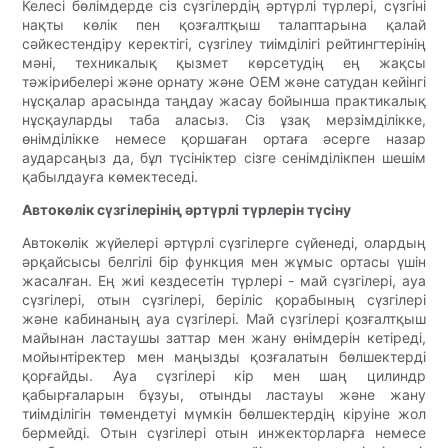
Келесі бөлімдерде сіз сүзгілердің әртүрлі түрлері, сүзгіні
нақты көлік пен қозғалтқыш талаптарына қалай
сәйкестендіру керектігі, сүзгілеу тиімділігі рейтингтерінің
мәні, техникалық қызмет көрсетудің ең жақсы
тәжірибелері және орнату және OEM және сатудан кейінгі
нұсқалар арасында таңдау жасау бойынша практикалық
нұсқауларды таба аласыз. Сіз ұзақ мерзімділікке,
өнімділікке немесе қоршаған ортаға әсерге назар
аударсаңыз да, бұл түсініктер сізге сенімділікпен шешім
қабылдауға көмектеседі.
Автокөлік сүзгілерінің әртүрлі түрлерін түсіну
Автокөлік жүйелері әртүрлі сүзгілерге сүйенеді, олардың
әрқайсысы белгілі бір функция мен жұмыс ортасы үшін
жасалған. Ең жиі кездесетін түрлері - май сүзгілері, ауа
сүзгілері, отын сүзгілері, беріліс қорабының сүзгілері
және кабинаның ауа сүзгілері. Май сүзгілері қозғалтқыш
майынан ластаушы заттар мен жану өнімдерін кетіреді,
мойынтіректер мен маңызды қозғалатын бөлшектерді
қорғайды. Ауа сүзгілері кір мен шаң цилиндр
қабырғаларын бұзуы, отынды ластауы және жану
тиімділігін төмендетуі мүмкін бөлшектердің кіруіне жол
бермейді. Отын сүзгілері отын инжекторларға немесе