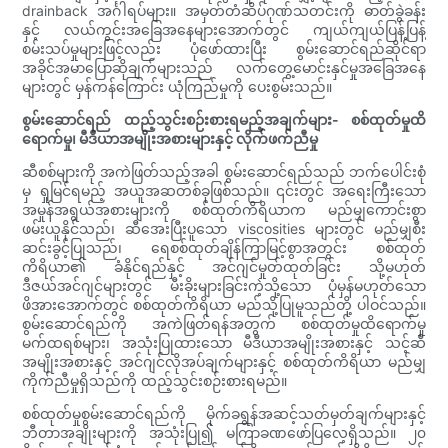
drainback အင်္ဂါရပ်များ။ အမှတ်တံဆိပ်ဂုဏ်သတင်းကို ဓာတ်ခွဲခန်း
နှင့် လယ်ကွင်းအခြေအနေများအောက်တွင် ကျယ်ကျယ်ပြန့်ပြန့်
စမ်းသပ်မှုများဖြင့်လည်း ပုံဖော်ထားပြီး စွမ်းဆောင်ရည်ဆိုင်ရာ
အခိုင်အမာပြောဆိုချက်များသည် လက်တွေ့မောင်းနှင်မှုအခြေအနေ
များတွင် မှန်ကန်ကြောင်း ယုံကြည်မှုကို ပေးစွမ်းသည်။
စွမ်းဆောင်ရည် ထည့်သွင်းစဉ်းစားရမည့်အချက်များ- စစ်ထုတ်မှုထိ
ရောက်မှု၊ မီဒီယာအမျိုးအစားများနှင့် လိုက်ဖက်ညီမှု
ဆီစစ်များကို အကဲဖြတ်သည့်အခါ စွမ်းဆောင်ရည်သည် ဘက်ပေါင်းစုံ
မှ ရှုမြင်ရမည့် အယူအဆတစ်ခုဖြစ်သည်။ ၎င်းတွင် အရေးကြီးသော
အမှုန်အရွယ်အစားများကို စစ်ထုတ်ကိရိယာက မည်မျှကောင်းစွာ
ဖမ်းယူနိုင်သည်၊ ဆီအေးပြီးပူသော viscosities များတွင် မည်မျှစီး
ဆင်းခွင့်ပြုသည်၊ ရေစစ်ထုတ်ချိန်ကြာမြင့်စွာအတွင်း စစ်ထုတ်
ကိရိယာ၏ ခံနိုင်ရည်နှင့် အင်ဂျင်မှုတ်ထုတ်ခြင်း သို့မဟုတ်
ဒီဇယ်အင်ဂျင်များတွင် မီးခိုးများခြင်းကဲ့သို့သော ပုံမှန်မဟုတ်သော
ဖိအားအောက်တွင် စစ်ထုတ်ကိရိယာ မည်သို့ပြုမူသည်တို့ ပါဝင်သည်။
စွမ်းဆောင်ရည်ကို အကဲဖြတ်ရန်အတွက် စစ်ထုတ်မှုထိရောက်မှု
မက်ထရစ်များ၊ အသုံးပြုထားသော မီဒီယာအမျိုးအစားနှင့် သင့်ဆီ
အမျိုးအစားနှင့် အင်ဂျင်လိုအပ်ချက်များနှင့် စစ်ထုတ်ကိရိယာ မည်မျှ
ကိုက်ညီမှုရှိသည်ကို ထည့်သွင်းစဉ်းစားရမည်။
စစ်ထုတ်မှုစွမ်းဆောင်ရည်ကို မိုက်ခရွန်အဆင့်သတ်မှတ်ချက်များနှင့်
ဘီတာအချိုးများကို အသုံးပြု၍ မကြာခဏဖော်ပြလေ့ရှိသည်။ ၂၀