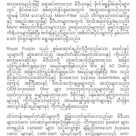
ဓာတုဗေဒနည်းဖြင့် ရောစပ်ထားသော မီဒီယာနှင့် မိုက်ခရွန်အဆင့်များ
တွင် ခိုင်မာသော စစ်ထုတ်နိုင်စွမ်းအတွက် အထူးထင်ရှားပါသည်။
ဂျာမန် OEM ပေးသွင်းသူ Mann-Filter သည် တိကျသောတပ်ဆင်မှု
နှင့် အရည်အသွေးမြင့် မီဒီယာများအတွက် အသိအမှတ်ပြုခံရသည်။
Mann စစ်ထုတ်ကိရိယာများသည် ဥရောပယာဉ်များတွင် မူရင်းပစ္စည်း
ကိရိယာများဖြစ်ပြီး စက်ရုံနှင့်ညီမျှသော အစိတ်အပိုင်းများကို နှစ်သက်
သော ပိုင်ရှင်များက ရွေးချယ်လေ့ရှိသည်။
Royal Purple သည် စွမ်းဆောင်ရည်ကိုဦးတည်သော မောင်းနှင်
သူများကို ဆွဲဆောင်သည့် အမှတ်တံဆိပ်အမှတ်အသားနှင့် ကိုယ်ပိုင်
ဓာတုဗေဒဆိုင်ရာ မီဒီယာကို တွဲဖက်အသုံးပြုထားသော အခြား
ယုံကြည်စိတ်ချရသော အမည်များဖြစ်သည်။ Wix နှင့် AC Delco
တို့သည် အခြားယုံကြည်စိတ်ချရသော အမည်များဖြစ်ပြီး Wix သည်
ခိုင်ခံ့သောတည်ဆောက်ပုံနှင့် ခိုင်မာသော bypass assemblies များ
ကြောင့် အကြီးစားနှင့် ဒီဇယ်အသုံးချမှုများတွင် အသုံးများသည်။
OEM-branded filter များ (ကားထုတ်လုပ်သူများထံမှ) သည်
ထုတ်လုပ်သူမှ မျှော်မှန်းထားသော ဒီဇိုင်းနှင့် ဝန်ဆောင်မှုကြားကာလ
များနှင့် ကိုက်ညီသောကြောင့် အာမခံမျှော်မှန်းချက်များနှင့် သီးခြား
အင်ဂျင်ခံနိုင်ရည်များနှင့် ကိုက်ညီမှုရှိစေသည်။
ထိပ်တန်းအမှတ်တံဆိပ်များကို ခွဲခြားသတ်မှတ်ပေးသည်မှာ မီဒီယာ
များသာမက တပ်ဆင်မှုတစ်ခုလုံးဖြစ်သည်- တိကျသော gasket များ၊
တာရှည်ခံ canister များ၊ သင့်လျော်စွာ ချိန်ညှိထားသော bypass
valve များနှင့် cold-start ယိုယွင်းမှုကို လျှော့ချပေးသည့် anti-