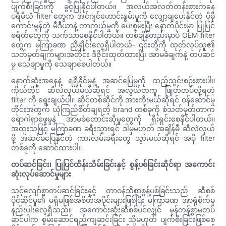
ပျက်စီးခြင်းကို ခွင့်ပြုနိုင်ပါတယ်။ အလယ်အလတ်တန်းစားကနေ
ပရီမီယံ filter တွေက အင်ဂျင်ဟောင်းနွမ်းမှုကို လျှော့ချပေးနိုင်တဲ့ ပိုမို
ကောင်းမွန်တဲ့ မီဒီယာနဲ့ ကာကွယ်မှုကို ပေးစွမ်းပြီး နောက်ပိုင်းမှာ ပြုပြင်
စရိတ်တွေကို သက်သာစေနိုင်ပါတယ်။ တစ်ချိန်တည်းမှာပဲ OEM filter
တွေက မကြာခဏ ညှိနှိုင်းလေ့ရှိပါတယ်- ၎င်းတို့ကို ထုတ်လုပ်သူ၏
သတ်မှတ်ချက်များအတိုင်း ဒီဇိုင်းထုတ်ထားပြီး အာမခံချက်နဲ့ တပ်ဆင်
မှု သေချာမှုကို သေချာစေပါတယ်။
နောက်ဆုံးအနေနဲ့ ရရှိနိုင်မှုနဲ့ အဆင်ပြေမှုကို ထည့်သွင်းစဉ်းစားပါ။
ကိုယ်တိုင် ဆီလဲလှယ်မယ်ဆိုရင် အလွယ်တကူ ဖြုတ်တပ်လို့ရတဲ့
filter ကို ရွေးချယ်ပါ။ ဆိုင်တစ်ဆိုင်ကို အားကိုးမယ်ဆိုရင် ဝန်ဆောင်မှု
တိုင်းအတွက် ယုံကြည်စိတ်ချရတဲ့ brand တစ်ခုကို စံသတ်မှတ်တာက
ရောဂါရှာဖွေမှုနဲ့ အာမခံတောင်းဆိုမှုတွေကို ရိုးရှင်းစေနိုင်ပါတယ်။
အထူးသဖြင့် မကြာခဏ ခရီးသွားရင် ဒါမှမဟုတ် အချိန်မီ ဆီလဲလှယ်
ဖို့ အဆင်မပြေနိုင်တဲ့ ကားလမ်းခရီးတွေ သွားမယ်ဆိုရင် အပို filter
တစ်ခုကို ဆောင်ထားပါ။
တပ်ဆင်ခြင်း၊ ပြုပြင်ထိန်းသိမ်းခြင်းနှင့် စွန့်ပစ်ခြင်းဆိုင်ရာ အကောင်း
ဆုံးလုပ်ဆောင်မှုများ
သင့်လျော်စွာတပ်ဆင်ခြင်းနှင့် တာဝန်သိစွာစွန့်ပစ်ခြင်းသည် ဆီစစ်
ပိုင်ဆိုင်မှု၏ မရှိမဖြစ်အစိတ်အပိုင်းများဖြစ်ပြီး မကြာခဏ အာရုံစိုက်မှု
နည်းပါးလေ့ရှိသည်။ အကောင်းဆုံးဆီစစ်ပင်လျှင် မှန်ကန်စွာမတပ်
ဆင်ပါက စွမ်းဆောင်ရည်ကျဆင်းခြင်း သို့မဟုတ် ပျက်စီးခြင်းဖြစ်စေ