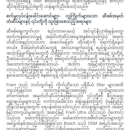
ကိုက်ညီစေရန် filter ၏ထိရောက်မှု၊ စီးဆင်းမှုစွမ်းရည်နှင့် စက်ပိုင်း
ဆိုင်ရာကြာရှည်ခံမှုကို ဟန်ချက်ညီစေသင့်သည်။
စက်မှုလုပ်ငန်းခေါင်းဆောင်များ- လူကြိုက်များသော ဆီစစ်အမှတ်
တံဆိပ်များနှင့် ၎င်းတို့ကို ထူးခြားစေသည့်အရာများ
ဆီစစ်ဈေးကွက်ဟာ စည်ကားပေမယ့် အင်ဂျင်နီယာစံနှုန်းတွေ၊
ထုတ်ကုန်စမ်းသပ်မှုနဲ့ အမှတ်တံဆိပ်အမွေအနှစ်တွေကြောင့် အမှတ်
တံဆိပ်အနည်းငယ်ဟာ အဆက်မပြတ် ထိပ်ဆုံးကို ရောက်ရှိနေပါ
တယ်။ ဒီအမှတ်တံဆိပ်တွေရဲ့ အားသာချက်တွေနဲ့ ရည်ရွယ်ထားတဲ့
အသုံးပြုမှုကိစ္စရပ်တွေကို သိရှိခြင်းက ကားပိုင်ရှင်တွေအနေနဲ့ သူတို့ရဲ့
ဦးစားပေးတွေနဲ့ ကိုက်ညီတဲ့ စစ်ထုတ်ကိရိယာတစ်ခုကို ရွေးချယ်ရာမှာ
အထောက်အကူဖြစ်စေပါတယ်- အဲဒါက အမြင့်ဆုံးကာကွယ်မှု၊
လဲလှယ်ချိန်ကြာမြင့်မှု၊ ကုန်ကျစရိတ်သက်သာမှု ဒါမှမဟုတ် မြင့်မားတဲ့
စွမ်းဆောင်ရည်ရှိတဲ့ စနစ်တွေနဲ့ တွဲဖက်အသုံးပြုနိုင်မှုတို့ပဲ ဖြစ်ပါတယ်။
Fram သည် ဘတ်ဂျက်နှင့် ကိုက်ညီသော ပရီမီယံ filter များအထိ
ကျယ်ပြန့်သော ထုတ်ကုန်အမျိုးအစားဖြင့် လူသိများသော
aftermarket အမှတ်တံဆိပ်တစ်ခုဖြစ်သည်။ ၎င်းတို့၏ စီးပွားရေး
ရွေးချယ်မှုများသည် လက်လှမ်းမီသော ဈေးနှုန်းကြောင့် ပုံမှန်ပြုပြင်
ထိန်းသိမ်းမှုအတွက် ရေပန်းစားသော်လည်း၊ ဝါသနာရှင်များက အဆင့်
မြင့်ကာကွယ်မှုအတွက် အဆင့်မြင့် Fram Ultra လိုင်းသည် ပိုကောင်း
သည်ဟု ထောက်ပြကြသည်။ မော်တော်ကားအစိတ်အပိုင်းများတွင်
အမွေအနှစ်အမည်တစ်ခုဖြစ်သော Bosch သည် OEM အရည်အသွေး
တည်ဆောက်မှုနှင့် ယုံကြည်စိတ်ချရမှုအတွက် လူသိများသည်။