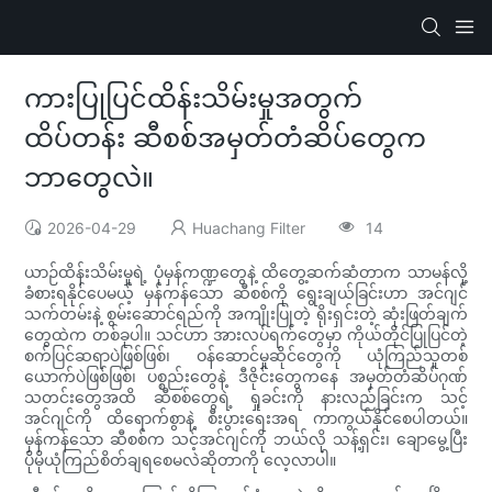
ကားပြုပြင်ထိန်းသိမ်းမှုအတွက်
ထိပ်တန်း ဆီစစ်အမှတ်တံဆိပ်တွေက
ဘာတွေလဲ။
2026-04-29
Huachang Filter
14
ယာဉ်ထိန်းသိမ်းမှုရဲ့ ပုံမှန်ကဏ္ဍတွေနဲ့ ထိတွေ့ဆက်ဆံတာက သာမန်လို့
ခံစားရနိုင်ပေမယ့် မှန်ကန်သော ဆီစစ်ကို ရွေးချယ်ခြင်းဟာ အင်ဂျင်
သက်တမ်းနဲ့ စွမ်းဆောင်ရည်ကို အကျိုးပြုတဲ့ ရိုးရှင်းတဲ့ ဆုံးဖြတ်ချက်
တွေထဲက တစ်ခုပါ။ သင်ဟာ အားလပ်ရက်တွေမှာ ကိုယ်တိုင်ပြုပြင်တဲ့
စက်ပြင်ဆရာပဲဖြစ်ဖြစ်၊ ဝန်ဆောင်မှုဆိုင်တွေကို ယုံကြည်သူတစ်
ယောက်ပဲဖြစ်ဖြစ်၊ ပစ္စည်းတွေနဲ့ ဒီဇိုင်းတွေကနေ အမှတ်တံဆိပ်ဂုဏ်
သတင်းတွေအထိ ဆီစစ်တွေရဲ့ ရှုခင်းကို နားလည်ခြင်းက သင့်
အင်ဂျင်ကို ထိရောက်စွာနဲ့ စီးပွားရေးအရ ကာကွယ်နိုင်စေပါတယ်။
မှန်ကန်သော ဆီစစ်က သင့်အင်ဂျင်ကို ဘယ်လို သန့်ရှင်း၊ ချောမွေ့ပြီး
ပိုမိုယုံကြည်စိတ်ချရစေမလဲဆိုတာကို လေ့လာပါ။