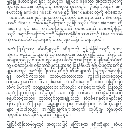
မြှင့်၍ ဟောင်းနွမ်းခြင်း သို့မဟုတ် ချို့ယွင်းနေသော အစိတ်အပိုင်းကို
ညွှန်ပြနိုင်သည်။ ယိုယွင်းပျက်စီးမှုလက္ခဏာများ ရှိမရှိကိုလည်း unit
ဟောင်းရှိ anti-drainback valve နှင့် filter gasket တို့ကို စစ်ဆေးပါ
- စေးကပ်သော၊ စုတ်ပြဲနေသော သို့မဟုတ် မာကျောသော valve သည်
ယခင် filter ပျက်စီးနေနိုင်ကြောင်း ညွှန်ပြသည်။ filter element ကို
housing နှင့် seal မျက်နှာပြင်များကို မစစ်ဆေးဘဲ အစားထိုးခြင်း
သည် အညစ်အကြေးများကို ချန်ထားခဲ့နိုင်သောကြောင့် filter အသစ်
ကို မတပ်ဆင်မီ ထိုနေရာကို သေချာစွာ သန့်ရှင်းရေးလုပ်ပါ။
အသုံးပြုပြီးသား ဆီစစ်များနှင့် ဆီများကို စွန့်ပစ်ခြင်းသည် ဒေသ
ဆိုင်ရာ စည်းမျဉ်းများကို လိုက်နာရမည်။ အသုံးပြုပြီးသား ဆီနှင့် ဆီ
စစ်များတွင် ညစ်ညမ်းပစ္စည်းများ ပါဝင်သောကြောင့် မြေဖို့အမှိုက်ပုံးထဲ
သို့ မပစ်သင့်ပါ။ ဝန်ဆောင်မှုဌာနများနှင့် မြူနီစီပယ် စွန့်ပစ်ပစ္စည်းစက်ရုံ
များစွာသည် အသုံးပြုပြီးသား ဆီနှင့် ဆီစစ်များကို ပြန်လည်အသုံးပြု
ရန် လက်ခံကြသည်။ သတ်မှတ်ထားသော ကွန်တိန်နာတစ်ခုတွင်
သင့်လျော်သော ကာလတစ်ခုအတွက် ဆီစစ်များကို စစ်ထုတ်ခြင်းဖြင့်
ဆီကျန်များကို လျော့နည်းစေသော်လည်း ရေစစ်များကိုပင် ပြန်လည်
အသုံးပြုသင့်သည် သို့မဟုတ် အတည်ပြုထားသော စက်ရုံမှတစ်ဆင့်
စွန့်ပစ်သင့်သည်။ ထုတ်လုပ်သူအချို့သည် ဆီစစ်ရေနုတ်မြောင်းနှင့်
ပြန်လည်အသုံးပြုခြင်း ရွေးချယ်စရာများအကြောင်း လမ်းညွှန်ချက်
များ ပေးပါသည်။ အကြံပြုချက်များအတွက် ထုပ်ပိုးမှု သို့မဟုတ်
ကုမ္ပဏီဝက်ဘ်ဆိုက်များကို ကြည့်ရှုပါ။
ပြုပြင်ထိန်းသိမ်းမှုတွင် အထူးသဖြင့် မကြာခဏ ခရီးတိုများ၊ ဆွဲယူ