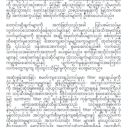
ကို ထည့်သွင်းစဉ်းစားပါ- မိုင်မြင့် ခရီးသွားခြင်း၊ ဆွဲယူခြင်း သို့မဟုတ်
ရပ်ပြီးသွားရင်း မောင်းနှင်ခြင်းသည် ညစ်ညမ်းမှုနှုန်းကို မြင့်တက်စေ
ပြီး အကာအကွယ်မြင့် စစ်ထုတ်ကိရိယာများကို ဦးစားပေးပါသည်။
တောင်းဆိုချက်များကို အကဲဖြတ်သည့်အခါ ပြင်ပစမ်းသပ်မှု၊
လွတ်လပ်သောဓာတ်ခွဲခန်းရလဒ်များနှင့် စက်မှုလုပ်ငန်းအသိအမှတ်ပြု
လက်မှတ်များကို ရှာဖွေပါ။ အချို့အမှတ်တံဆိပ်များသည် စစ်ထုတ်မှု
ထိရောက်မှုဒေတာနှင့် ဖိအားကျဆင်းမှုမျဉ်းကွေးများကို ထုတ်ဝေကြ
ပြီး ၎င်းသည် ဝန်အားအောက်တွင် စွမ်းဆောင်ရည်၏ လက်တွေ့
သက်သေအထောက်အထားကို ပေးစွမ်းသည်။ စက်ပြင်အသိုင်းအဝိုင်း
များနှင့် ပရော်ဖက်ရှင်နယ်ဆိုင်များမှ သုံးသပ်ချက်များသည် လက်တွေ့
ကမ္ဘာစွမ်းဆောင်ရည်နှင့် ပျက်ကွက်မှုနှုန်းထားများအကြောင်း
လက်တွေ့ကျကျ ထိုးထွင်းသိမြင်မှုကိုလည်း ပေးစွမ်းသည်။
အဆုံးစွန်အားဖြင့်၊ စမတ်ကျသောချဉ်းကပ်မှုမှာ filter ရွေးချယ်မှုကို
ပိုင်ဆိုင်မှုဦးစားပေးမှုများနှင့် ချိန်ညှိရန်ဖြစ်သည်- အင်ဂျင်သက်တမ်း
ကို အမြင့်ဆုံးဖြစ်စေပြီး ယိုယွင်းပျက်စီးမှုကို လျှော့ချရန် အရေးကြီးပါ
က သင့်ဆီအမျိုးအစားအတွက် ဒီဇိုင်းထုတ်ထားသော စွမ်းဆောင်ရည်
မြင့် synthetic filter တွင် ရင်းနှီးမြှုပ်နှံပါ။ ကုန်ကျစရိတ်ထိန်းချုပ်မှု
နှင့် မကြာခဏပြုပြင်ထိန်းသိမ်းမှုသည် သင့်ဗျူဟာဖြစ်ပါက
နာမည်ကောင်းရှိသော အလယ်အလတ်အဆင့် filter ကိုရွေးချယ်ပြီး ပုံ
မှန်လဲလှယ်ပါ။ အင်ဂျင်ပျက်စီးမှုကုန်ကျစရိတ်များနှင့် နှိုင်းယှဉ်ပါက
ထိုချွေတာမှုများသည် အသက်သာဆုံး filter များ၏ မှားယွင်းသော
စီးပွားရေးကို ရှောင်ကြဉ်ပါ။ အကောင်းဆုံးတန်ဖိုးရရှိရန် ဂရုတစိုက်