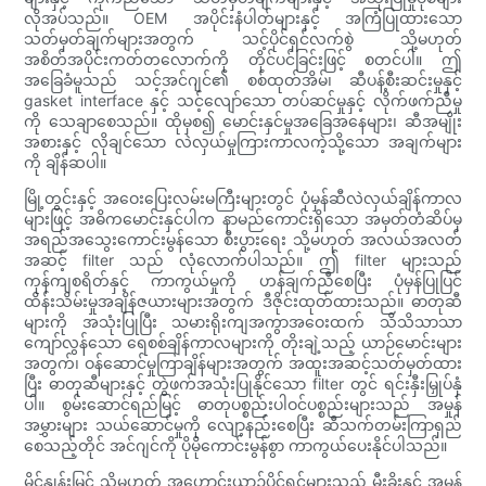
လိုအပ်သည်။ OEM အပိုင်းနံပါတ်များနှင့် အကြံပြုထားသော
သတ်မှတ်ချက်များအတွက် သင့်ပိုင်ရှင်လက်စွဲ သို့မဟုတ်
အစိတ်အပိုင်းကတ်တလောက်ကို တိုင်ပင်ခြင်းဖြင့် စတင်ပါ။ ဤ
အခြေခံမူသည် သင့်အင်ဂျင်၏ စစ်ထုတ်အိမ်၊ ဆီပန့်စီးဆင်းမှုနှင့်
gasket interface နှင့် သင့်လျော်သော တပ်ဆင်မှုနှင့် လိုက်ဖက်ညီမှု
ကို သေချာစေသည်။ ထိုမှစ၍ မောင်းနှင်မှုအခြေအနေများ၊ ဆီအမျိုး
အစားနှင့် လိုချင်သော လဲလှယ်မှုကြားကာလကဲ့သို့သော အချက်များ
ကို ချိန်ဆပါ။
မြို့တွင်းနှင့် အဝေးပြေးလမ်းမကြီးများတွင် ပုံမှန်ဆီလဲလှယ်ချိန်ကာလ
များဖြင့် အဓိကမောင်းနှင်ပါက နာမည်ကောင်းရှိသော အမှတ်တံဆိပ်မှ
အရည်အသွေးကောင်းမွန်သော စီးပွားရေး သို့မဟုတ် အလယ်အလတ်
အဆင့် filter သည် လုံလောက်ပါသည်။ ဤ filter များသည်
ကုန်ကျစရိတ်နှင့် ကာကွယ်မှုကို ဟန်ချက်ညီစေပြီး ပုံမှန်ပြုပြင်
ထိန်းသိမ်းမှုအချိန်ဇယားများအတွက် ဒီဇိုင်းထုတ်ထားသည်။ ဓာတုဆီ
များကို အသုံးပြုပြီး သမားရိုးကျအကွာအဝေးထက် သိသိသာသာ
ကျော်လွန်သော ရေစစ်ချိန်ကာလများကို တိုးချဲ့သည့် ယာဉ်မောင်းများ
အတွက်၊ ဝန်ဆောင်မှုကြာချိန်များအတွက် အထူးအဆင့်သတ်မှတ်ထား
ပြီး ဓာတုဆီများနှင့် တွဲဖက်အသုံးပြုနိုင်သော filter တွင် ရင်းနှီးမြှုပ်နှံ
ပါ။ စွမ်းဆောင်ရည်မြင့် ဓာတုပစ္စည်းပါဝင်ပစ္စည်းများသည် အမှုန်
အမွှားများ သယ်ဆောင်မှုကို လျော့နည်းစေပြီး ဆီသက်တမ်းကြာရှည်
စေသည့်တိုင် အင်ဂျင်ကို ပိုမိုကောင်းမွန်စွာ ကာကွယ်ပေးနိုင်ပါသည်။
မိုင်နှုန်းမြင့် သို့မဟုတ် အဟောင်းယာဉ်ပိုင်ရှင်များသည် မီးခိုးနှင့် အမှုန်