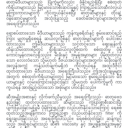
ဓာတုမီဒီယာများသည် ပြိုကွဲမှုကိုလည်း ခံနိုင်ရည်ရှိပြီး စစ်ထုတ်
ကိရိယာများသည် မြင့်မားသောစီးဆင်းမှုနှင့် ကြာရှည်သောဆီလဲလှယ်
မှုကြားကာလများကို ကိုင်တွယ်နိုင်စေပြီး ဓာတုဆီများနှင့် တိုးချဲ့
ဝန်ဆောင်မှုများကို အသုံးပြုသည့် ခေတ်မီအင်ဂျင်များအတွက်
အရေးကြီးပါသည်။
ရောစပ်ထားသော မီဒီယာများသည် ကုန်ကျစရိတ်နှင့် စွမ်းဆောင်ရည်
ကြား မျှတမှုရှိစေရန် ဆယ်လူလို့စ်နှင့် ဓာတုအမျှင်များကို ပေါင်းစပ်
ထားသည်။ ဤမီဒီယာများသည် သင့်တင့်သော ဈေးနှုန်းကို
ထိန်းသိမ်းထားစဉ်တွင် ရိုးရိုးဆယ်လူလို့စ်ထက် စစ်ထုတ်မှု ပိုမို
ကောင်းမွန်လာလေ့ရှိသည်။ မီးခိုးနှင့် အမှုန်အမွှားများ ပိုမိုထုတ်လုပ်
သော လေးလံသော သို့မဟုတ် ဒီဇယ်အင်ဂျင်များအတွက်၊ မီးခိုးဝန်ကို
အလွန်အကျွံ ကန့်သတ်ချက်မရှိဘဲ ကိုင်တွယ်ရန် အထူးဒီဇိုင်း
ထုတ်ထားသော မီဒီယာသည် အရေးကြီးပါသည်။ ဤအသုံးချမှုများ
အတွက် စစ်ထုတ်ကိရိယာများတွင် မြင့်မားသော စွမ်းရည်ရှိသော မီဒီ
ယာများနှင့် လမ်းကြောင်းပြောင်းခြင်း သို့မဟုတ် ပေါက်ကွဲမှုကို ကာ
ကွယ်ရန် အားဖြည့်ထားသော အဖုံးများ ပါဝင်နိုင်သည်။
ဆီအမျိုးအစားနှင့် လိုက်ဖက်ညီမှုသည် အရေးကြီးသည်- ဓာတုဗေဒ
နည်းဖြင့် ထုတ်လုပ်ထားသော ဆီများသည် ကွဲပြားစွာစီးဆင်းပြီး
ပျက်ပြယ်ခြင်းမပြုမီ ပိုမိုကြာရှည်စွာ လည်ပတ်နိုင်သောကြောင့် ရေစစ်
ထုတ်သည့်အချိန်ကာလ ကြာရှည်စွာ လည်ပတ်နိုင်သော filter ကို
ရွေးချယ်ခြင်းသည် အရေးကြီးပါသည်။ ရေစစ်ထုတ်ခြင်း ဆန့်ကျင်
သည့် အဆို့ရှင်များသည် ဆီ၏ viscosity နှင့် အပူချိန်အပြုအမူနှင့်