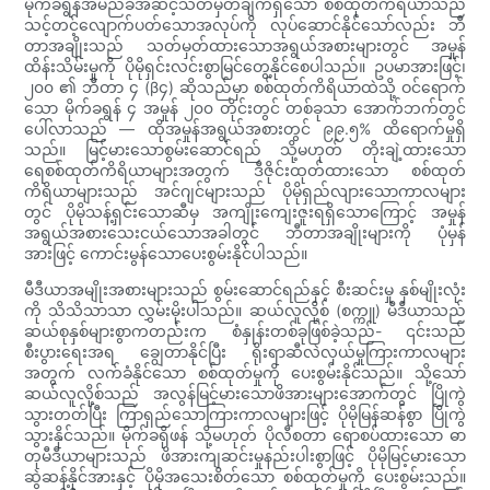
မိုက်ခရွန်အမည်ခံအဆင့်သတ်မှတ်ချက်ရှိသော စစ်ထုတ်ကိရိယာသည်
သင့်တင့်လျောက်ပတ်သောအလုပ်ကို လုပ်ဆောင်နိုင်သော်လည်း ဘီ
တာအချိုးသည် သတ်မှတ်ထားသောအရွယ်အစားများတွင် အမှုန်
ထိန်းသိမ်းမှုကို ပိုမိုရှင်းလင်းစွာမြင်တွေ့နိုင်စေပါသည်။ ဥပမာအားဖြင့်၊
၂၀၀ ၏ ဘီတာ ၄ (β၄) ဆိုသည်မှာ စစ်ထုတ်ကိရိယာထဲသို့ ဝင်ရောက်
သော မိုက်ခရွန် ၄ အမှုန် ၂၀၀ တိုင်းတွင် တစ်ခုသာ အောက်ဘက်တွင်
ပေါ်လာသည် — ထိုအမှုန်အရွယ်အစားတွင် ၉၉.၅% ထိရောက်မှုရှိ
သည်။ မြင့်မားသောစွမ်းဆောင်ရည် သို့မဟုတ် တိုးချဲ့ထားသော
ရေစစ်ထုတ်ကိရိယာများအတွက် ဒီဇိုင်းထုတ်ထားသော စစ်ထုတ်
ကိရိယာများသည် အင်ဂျင်များသည် ပိုမိုရှည်လျားသောကာလများ
တွင် ပိုမိုသန့်ရှင်းသောဆီမှ အကျိုးကျေးဇူးရရှိသောကြောင့် အမှုန်
အရွယ်အစားသေးငယ်သောအခါတွင် ဘီတာအချိုးများကို ပုံမှန်
အားဖြင့် ကောင်းမွန်သောပေးစွမ်းနိုင်ပါသည်။
မီဒီယာအမျိုးအစားများသည် စွမ်းဆောင်ရည်နှင့် စီးဆင်းမှု နှစ်မျိုးလုံး
ကို သိသိသာသာ လွှမ်းမိုးပါသည်။ ဆယ်လူလို့စ် (စက္ကူ) မီဒီယာသည်
ဆယ်စုနှစ်များစွာကတည်းက စံနှုန်းတစ်ခုဖြစ်ခဲ့သည်- ၎င်းသည်
စီးပွားရေးအရ ချွေတာနိုင်ပြီး ရိုးရာဆီလဲလှယ်မှုကြားကာလများ
အတွက် လက်ခံနိုင်သော စစ်ထုတ်မှုကို ပေးစွမ်းနိုင်သည်။ သို့သော်
ဆယ်လူလို့စ်သည် အလွန်မြင့်မားသောဖိအားများအောက်တွင် ပြိုကွဲ
သွားတတ်ပြီး ကြာရှည်သောကြားကာလများဖြင့် ပိုမိုမြန်ဆန်စွာ ပြိုကွဲ
သွားနိုင်သည်။ မိုက်ခရိုဖန် သို့မဟုတ် ပိုလီစတာ ရောစပ်ထားသော ဓာ
တုမီဒီယာများသည် ဖိအားကျဆင်းမှုနည်းပါးစွာဖြင့် ပိုမိုမြင့်မားသော
ဆွဲဆန့်နိုင်အားနှင့် ပိုမိုအသေးစိတ်သော စစ်ထုတ်မှုကို ပေးစွမ်းသည်။