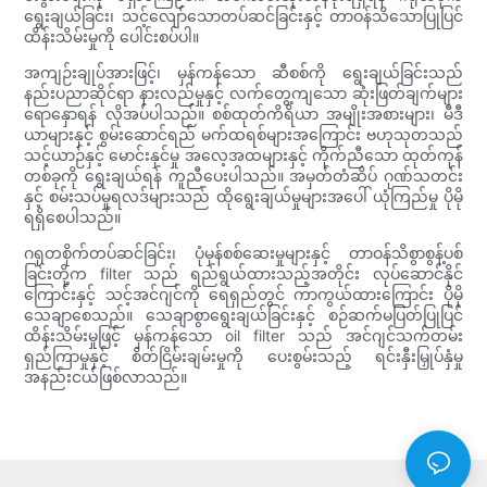
ရွေးချယ်ခြင်း၊ သင့်လျော်သောတပ်ဆင်ခြင်းနှင့် တာဝန်သိသောပြုပြင်
ထိန်းသိမ်းမှုကို ပေါင်းစပ်ပါ။
အကျဉ်းချုပ်အားဖြင့်၊ မှန်ကန်သော ဆီစစ်ကို ရွေးချယ်ခြင်းသည်
နည်းပညာဆိုင်ရာ နားလည်မှုနှင့် လက်တွေ့ကျသော ဆုံးဖြတ်ချက်များ
ရောနှောရန် လိုအပ်ပါသည်။ စစ်ထုတ်ကိရိယာ အမျိုးအစားများ၊ မီဒီ
ယာများနှင့် စွမ်းဆောင်ရည် မက်ထရစ်များအကြောင်း ဗဟုသုတသည်
သင့်ယာဉ်နှင့် မောင်းနှင်မှု အလေ့အထများနှင့် ကိုက်ညီသော ထုတ်ကုန်
တစ်ခုကို ရွေးချယ်ရန် ကူညီပေးပါသည်။ အမှတ်တံဆိပ် ဂုဏ်သတင်း
နှင့် စမ်းသပ်မှုရလဒ်များသည် ထိုရွေးချယ်မှုများအပေါ် ယုံကြည်မှု ပိုမို
ရရှိစေပါသည်။
ဂရုတစိုက်တပ်ဆင်ခြင်း၊ ပုံမှန်စစ်ဆေးမှုများနှင့် တာဝန်သိစွာစွန့်ပစ်
ခြင်းတို့က filter သည် ရည်ရွယ်ထားသည့်အတိုင်း လုပ်ဆောင်နိုင်
ကြောင်းနှင့် သင့်အင်ဂျင်ကို ရေရှည်တွင် ကာကွယ်ထားကြောင်း ပိုမို
သေချာစေသည်။ သေချာစွာရွေးချယ်ခြင်းနှင့် စဉ်ဆက်မပြတ်ပြုပြင်
ထိန်းသိမ်းမှုဖြင့် မှန်ကန်သော oil filter သည် အင်ဂျင်သက်တမ်း
ရှည်ကြာမှုနှင့် စိတ်ငြိမ်းချမ်းမှုကို ပေးစွမ်းသည့် ရင်းနှီးမြှုပ်နှံမှု
အနည်းငယ်ဖြစ်လာသည်။