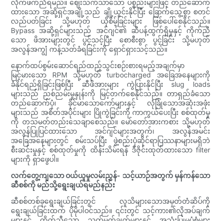
လိုက်ဖက်ညီရမည်။ ဈေးသက်သာသော ပစ္စည်းများဖြင့် တည်ဆောက်
ထားသော အဆို့ရှင်အချို့သည် ချို့ယွင်းနိုင်ပြီး ခြောက်သွေ့စွာ စတင်
လည်ပတ်ခြင်း သို့မဟုတ် ယိုစိမ့်ခြင်းများ ဖြစ်ပေါ်စေနိုင်သည်။
Bypass အဆို့ရှင်များသည် အင်ဂျင်၏ ဆီပန့်ထွက်ရှိမှုနှင့် ကိုက်ညီ
သော ဖိအားများတွင် ပွင့်သင့်ပြီး စောစီးစွာ ပွင့်ခြင်း သို့မဟုတ်
အလွန်အကျွံ ကန့်သတ်ခံရခြင်းကို ရှောင်ရှားသင့်သည်။
နောက်ထပ်စွမ်းဆောင်ရည်ထည့်သွင်းစဉ်းစားရမည့်အချက်မှာ
မြင့်မားသော RPM သို့မဟုတ် turbocharged အခြေအနေများကို
ခံနိုင်ရည်ရှိခြင်းဖြစ်ပြီး ဆီဖိအားများ ကွဲပြားနိုင်ပြီး slug loads
များသည် ညစ်ညမ်းမှုနှုန်းကို မြင့်တက်စေနိုင်သည်။ တာရှည်ခံသော
တည်ဆောက်ပုံ၊ ခိုင်မာသောကော်များနှင့် လုံခြုံသောအဆုံးအဖုံး
များသည် အစိတ်အပိုင်းများ ပြိုကွဲခြင်းကို ကာကွယ်ပေးပြီး စစ်ထုတ်မှု
ကို တသမတ်တည်းသေချာစေသည်။ မော်တော်အားကစား သို့မဟုတ်
အလွန်ပြုပြင်ထားသော အင်ဂျင်များအတွက်၊ အလွန်အမင်း
အခြေအနေများတွင် စမ်းသပ်ပြီး ဖွဲ့စည်းပုံဆိုင်ရာပြဿနာများမရှိဘဲ
စီးဆင်းမှုနှင့် စစ်ထုတ်မှုကို ထိန်းသိမ်းရန် ဒီဇိုင်းထုတ်ထားသော filter
များကို ရှာဖွေပါ။
လက်တွေ့ကျသော ဝယ်ယူမှုလမ်းညွှန်- သင့်ယာဉ်အတွက် မှန်ကန်သော
ဆီစစ်ကို မည်သို့ရွေးချယ်ရမည်နည်း
ဆီစစ်တစ်ခုရွေးချယ်ခြင်းတွင် လူသိများသောအမှတ်တံဆိပ်ကို
ရွေးချယ်ခြင်းထက် ပိုမိုပါဝင်သည်။ ၎င်းတွင် သင့်ကား၏လိုအပ်ချက်
များနှင့် ကိုက်ညီသော သတ်မှတ်ချက်များနှင့် အသုံးပြုမှုပုံစံများ