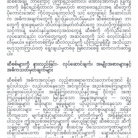
ဆီစစ်အချို့ ဘာကြောင့် ပိုကြာရှည်ခံတာလဲ၊ ဖိအားအောက်မှာ ပြိုကျ
တာကို ခံနိုင်ရည်ရှိတာလဲ၊ ဒါမှမဟုတ် ဓာတုဗေဒနည်းအရ ဆီတွေကို
ပိုကောင်းအောင် ကိုင်တွယ်ရတာလဲလို့ သင် တွေးဖူးရင် ဒီဆောင်းပါး
က အဓိကအချက်တွေကို ရှင်းပြပေးပါလိမ့်မယ်။ ဆီစစ်တစ်ခုမှာ ဘာ
တွေကို ရှာဖွေရမလဲ၊ ထိပ်တန်းအမှတ်တံဆိပ်တွေ ဘယ်လိုကွာခြားလဲ၊
သင့်ကားနဲ့ မောင်းနှင်မှုအလေ့အထတွေနဲ့ ဆီစစ်ကို ကိုက်ညီအောင်
လုပ်ဆောင်နည်း လက်တွေ့ကျတဲ့ အဆင့်တွေကို သင် လေ့လာနိုင်ပါ
လိမ့်မယ်။ နောက်တစ်ကြိမ် ဆီလဲလှယ်မှုကို ယုံကြည်မှုရှိပြီး အသိပညာ
ဗဟုသုတကြွယ်ဝတဲ့ ရွေးချယ်မှုတစ်ခု ဖြစ်လာစေဖို့ ဆက်လက်ဖတ်ရှု
ပါ။
ဆီစစ်များကို နားလည်ခြင်း- လုပ်ဆောင်ချက်၊ အမျိုးအစားများနှင့်
အဓိကသတ်မှတ်ချက်များ
ဆီစစ်၏ အဓိကအလုပ်မှာ လှည့်စားစရာကောင်းလောက်အောင် ရိုး
ရှင်းပါသည်- လည်ပတ်နေသော အင်ဂျင်ဝိုင်မှ အညစ်အကြေးများကို
ဖယ်ရှားပေးပါသည်။ အချိန်ကြာလာသည်နှင့်အမျှ ဝိုင်တွင် အဏု
ကြည့်မှန်ပြောင်းဖြင့်သာ မြင်နိုင်သော အမှုန်အမွှားများ — သတ္တု
အစအနများ၊ မီးခိုးများ၊ ဖုန်မှုန့်များ၊ ယိုယွင်းပျက်စီးနေသော ဆီ
ဒြပ်ပေါင်းများ — စုပုံလာပြီး ဘီးရင်များ၊ လက်စွပ်များနှင့် အခြား
တိကျသော မျက်နှာပြင်များပေါ်တွင် ပွတ်တိုက်မှုကို အရှိန်မြှင့်ပေး
ပါသည်။ ဤအညစ်အကြေးများကို ဖမ်းယူခြင်းဖြင့် ဆီစစ်သည် ဆီကို
သန့်ရှင်းမှုကို ထိန်းသိမ်းပေးပြီး စီးဆင်းမှု ဝိသေသလက္ခဏာများကို
ထိန်းသိမ်းပေးကာ အင်ဂျင်အစိတ်အပိုင်းများကို ချောဆီလိမ်းပေး