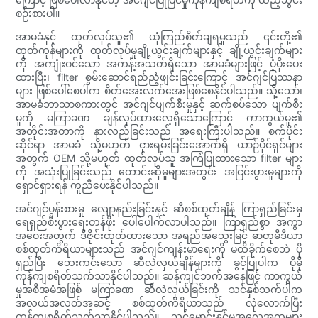
စဉ်းစားပါ။
အာမခံနှင့် ထုတ်လုပ်သူ၏ ယုံကြည်စိတ်ချရမှုသည် ၎င်းတို့၏
ထုတ်ကုန်များကို ထုတ်လုပ်မှုချို့ယွင်းချက်များနှင့် ချို့ယွင်းချက်များ
ကို အကျုံးဝင်သော အကန့်အသတ်ရှိသော အာမခံများဖြင့် ပံ့ပိုးပေး
ထားပြီး၊ filter စွမ်းဆောင်ရည်ညံ့ဖျင်းခြင်းကြောင့် အင်ဂျင်ပြဿနာ
များ ဖြစ်ပေါ်စေပါက စိတ်အေးလက်အေးဖြစ်စေနိုင်ပါသည်။ သို့သော်၊
အာမခံဘာသာစကားတွင် အင်ဂျင်ပျက်စီးမှုနှင့် ဆက်စပ်သော ပျက်စီး
မှုကို မကြာခဏ ချန်လှပ်ထားလေ့ရှိသောကြောင့် ကာကွယ်မှု၏
အတိုင်းအတာကို နားလည်ခြင်းသည် အရေးကြီးပါသည်။ စက်ပိုင်း
ဆိုင်ရာ အာမခံ သို့မဟုတ် ငှားရမ်းခြင်းအောက်ရှိ ယာဉ်ပိုင်ရှင်များ
အတွက် OEM သို့မဟုတ် ထုတ်လုပ်သူ အကြံပြုထားသော filter များ
ကို အသုံးပြုခြင်းသည် တောင်းဆိုမှုများအတွင်း အငြင်းပွားမှုများကို
ရှောင်ရှားရန် ကူညီပေးနိုင်ပါသည်။
အင်ဂျင်ပွန်းစားမှု လျော့နည်းခြင်းနှင့် ဆီစစ်ထုတ်ချိန် ကြာရှည်ခြင်းမှ
ရေရှည်စီးပွားရေးတန်ဖိုး ပေါ်ပေါက်လာပါသည်။ ကြာရှည်စွာ အကွာ
အဝေးအတွက် ဒီဇိုင်းထုတ်ထားသော အရည်အသွေးမြင့် ဓာတုမီဒီယာ
စစ်ထုတ်ကိရိယာများသည် အင်ဂျင်ကျန်းမာရေးကို မထိခိုက်စေဘဲ ပို
ရှည်ပြီး ဘေးကင်းသော ဆီလဲလှယ်ချိန်များကို ခွင့်ပြုပါက ပိုမို
ကုန်ကျစရိတ်သက်သာနိုင်ပါသည်။ ဆန့်ကျင်ဘက်အနေဖြင့် ကာကွယ်
မှုအစီအမံအဖြစ် မကြာခဏ ဆီလဲလှယ်ခြင်းကို သင်နှစ်သက်ပါက
အလယ်အလတ်အဆင့် စစ်ထုတ်ကိရိယာသည် လုံလောက်ပြီး
ကုန်ကျစရိတ်သက်သာနိုင်ပါသည်။ သင့်မောင်းနှင်မှုအလေ့အထများ