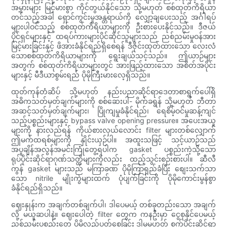
အမွှားများ မြင့်မားစွာ ကိုင်တွယ်နိုင်သော သို့မဟုတ် စစ်ထုတ်ကိရိယာ
တင်သည့်အခါ ရှောင်ကွင်းမှုအန္တရာယ်ကို လျှော့ချပေးသည့် အင်္ဂါရပ်
များပါဝင်သည့် စစ်ထုတ်ကိရိယာများကို ဦးစားပေးနိုင်သည်။ ဒီဇယ်
ပိုင်ရှင်များနှင့် ထရပ်ကားများပိုင်ဆိုင်သူများသည် ညစ်ညမ်းမှုဝန်အား
မြင့်မားခြင်းနှင့် ဖိအားခံနိုင်ရည်ရှိစေရန် ဒီဇိုင်းထုတ်ထားသော လေးလံ
သောစစ်ထုတ်ကိရိယာများကို ရွေးချယ်သင့်သည်။ ဤယာဉ်များ
အတွက် စစ်ထုတ်ကိရိယာများတွင် အားဖြည့်ထားသော အစိတ်အပိုင်း
များနှင့် မီဒီယာစွမ်းရည် ပိုမိုကြီးမားလေ့ရှိသည်။
ထုတ်ကုန်တံဆိပ် သို့မဟုတ် နည်းပညာဆိုင်ရာဒေတာစာရွက်ပေါ်ရှိ
အဓိကသတ်မှတ်ချက်များကို စစ်ဆေးပါ- မိုက်ခရွန် သို့မဟုတ် ဘီတာ
အဆင့်သတ်မှတ်ချက်များ၊ ပြိုကျမှုခံနိုင်ရည်၊ ရေစိမ့်ဝင်မှုဆန့်ကျင်
သည့်ပစ္စည်းများနှင့် bypass valve opening pressure။ အပေးအယူ
များကို နားလည်ရန် ကိုယ်စားလှယ်လောင်း filter များတစ်လျှောက်
ဤမက်ထရစ်များကို နှိုင်းယှဉ်ပါ။ အထူးသဖြင့် သင့်ယာဉ်သည်
အပူချိန်အလွန်အမင်းကြုံတွေ့ရပါက gasket ပစ္စည်းကဲ့သို့သော
ရုပ်ပိုင်းဆိုင်ရာဂုဏ်သတ္တိများကိုလည်း ထည့်သွင်းစဉ်းစားပါ။ ဆီလီ
ကွန် gasket များသည် မကြာခဏ ပိုမိုကြာရှည်ခံပြီး စျေးသက်သာ
သော nitrile မျိုးကွဲများထက် ပုံပျက်ခြင်းကို ပိုမိုကောင်းမွန်စွာ
ခံနိုင်ရည်ရှိသည်။
ဈေးနှုန်းက အချက်တစ်ချက်ပါ၊ ဒါပေမယ့် တစ်ခုတည်းသော အချက်
လို့ မယူဆပါနဲ့။ ဈေးပေါတဲ့ filter တွေက ကနဦးမှာ ငွေစုနိုင်ပေမယ့်
ညစ်ညမ်းပစ္စည်းတွေ ပိုမိုလည်ပတ်စေခြင်း ဒါမှမဟုတ် စက်ပိုင်းဆိုင်ရာ