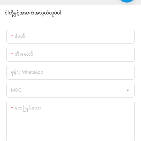
ငါတို့နှင့်အဆက်အသွယ်လုပ်ပါ
နံမယ်
အီးမေးလ်
ဖုန်း / WhatsApp
MOQ
ကေြနပ်သော