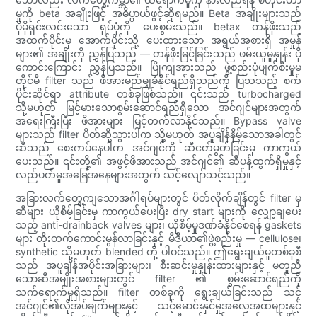
မှုကို beta အချိုးဖြင့် အဓိပ္ပာယ်ဖွင့်ဆိုရမည်။ Beta အချိုးများသည်
ပိုမိုရှင်းလင်းသော ရုပ်ပုံကို ပေးစွမ်းသည်။ betax တန်ဖိုးသည်
အထက်ပိုင်းမှ အောက်ပိုင်းသို့ ပေးထားသော အရွယ်အစားရှိ အမှုန်
များ၏ အချိုးကို ညွှန်ပြသည် — တန်ဖိုးမြင့်ခြင်းသည် ဖမ်းယူမှုနှုန်း ပို
ကောင်းကြောင်း ညွှန်ပြသည်။ ပြိုကျအားသည် ဖွဲ့စည်းပုံပျက်စီးမှုမ
တိုင်မီ filter သည် ဖိအားမည်မျှခံနိုင်ရည်ရှိသည်ကို ပြသသည့် စက်
ပိုင်းဆိုင်ရာ attribute တစ်ခုဖြစ်သည်။ ၎င်းသည် turbocharged
သို့မဟုတ် မြင့်မားသောစွမ်းဆောင်ရည်ရှိသော အင်ဂျင်များအတွက်
အရေးကြီးပြီး ဖိအားများ မြင့်တက်လာနိုင်သည်။ Bypass valve
များသည် filter ပိတ်ဆို့သွားပါက သို့မဟုတ် အပူချိန်နိမ့်သောအခါတွင်
ဆီသည် စေးကပ်နေပါက အင်ဂျင်ကို ဆီငတ်မွတ်ခြင်းမှ ကာကွယ်
ပေးသည်။ ၎င်းတို့၏ အဖွင့်ဖိအားသည် အင်ဂျင်၏ ဆီပန့်ထွက်ရှိမှုနှင့်
လည်ပတ်မှုအခြေအနေများအတွက် သင့်လျော်သင့်သည်။
အခြားလက်တွေ့ကျသောအင်္ဂါရပ်များတွင် ပိတ်လိုက်ချိန်တွင် filter မှ
ဆီများ ယိုစိမ့်ခြင်းမှ ကာကွယ်ပေးပြီး dry start များကို လျှော့ချပေး
သည့် anti-drainback valves များ၊ ယိုစိမ့်မှုဒဏ်ခံနိုင်စေရန် gaskets
များ တိုးတက်ကောင်းမွန်လာခြင်းနှင့် မီဒီယာ၏ဖွဲ့စည်းမှု — cellulose၊
synthetic သို့မဟုတ် blended တို့ ပါဝင်သည်။ ဤရွေးချယ်မှုတစ်ခုစီ
သည် အပူချိန်အပိုင်းအခြားများ၊ စီးဆင်းမှုနှုန်းထားများနှင့် မတူညီ
သောဆီအမျိုးအစားများတွင် filter ၏ စွမ်းဆောင်ရည်ကို
သက်ရောက်မှုရှိသည်။ filter တစ်ခုကို ရွေးချယ်ခြင်းသည် သင့်
အင်ဂျင်၏လိုအပ်ချက်များနှင့် သင့်မောင်းနှင်မှုအလေ့အထများနှင့်