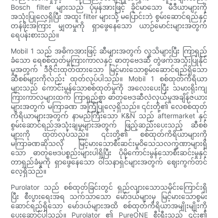
Bosch filter များသည် ပုံမှန်အားဖြင့် ခိုင်မာသော မီဒီယာများကို
အသုံးပြုလေ့ရှိပြီး အထူး filter များသို့ မပြောင်းဘဲ စွမ်းဆောင်ရည်နှင့်
တန်ဖိုးအကြား မျှတမှုကို ရှာဖွေနေသော ယာဉ်မောင်းများအတွက်
ရေပန်းစားသည်။
Mobil 1 သည် အဓိကအားဖြင့် ဆီများအတွက် လူသိများပြီး ကြာရှည်
ခံသော ရေစစ်ထုတ်မှုကြားကာလနှင့် ဓာတုဗေဒဆီ တွဲဖက်အသုံးပြုနိုင်
မှုအတွက် ဒီဇိုင်းထုတ်ထားသော မြင့်မားသောစွမ်းဆောင်ရည်ရှိသော
ဆီစစ်များကိုလည်း ထုတ်လုပ်ပါသည်။ Mobil 1 စစ်ထုတ်ကိရိယာ
များသည် ကောင်းမွန်သောစစ်ထုတ်မှုကို အလေးပေးပြီး သမားရိုးကျ
ကြားကာလများထက် ကြာရှည်စွာ ဓာတုဗေဒဆီလဲလှယ်မှုအချိန်ဇယား
များအတွက် မကြာခဏ အကြံပြုလေ့ရှိသည်။ ၎င်းတို့၏ လေစစ်ထုတ်
ကိရိယာများအတွက် နာမည်ကြီးသော K&N သည် aftermarket နှင့်
စွမ်းဆောင်ရည်အသုံးချမှုများအတွက် ဖြည့်ဆည်းပေးသည့် ဆီစစ်
များကို ထုတ်လုပ်သည်။ ၎င်းတို့၏ စစ်ထုတ်ကိရိယာများကို
မကြာခဏဆိုသလို မြင့်မားသောစီးဆင်းမှုဝိသေသလက္ခဏာများရှိ
သော ဓာတုဗေဒပစ္စည်းများပါရှိပြီး ပိုမိုကောင်းမွန်သောစီးဆင်းမှုနှင့်
တာရှည်ခံမှုကို ရှာဖွေနေသော ဝါသနာရှင်များအတွက် ဈေးကွက်တင်
လေ့ရှိသည်။
Purolator သည် စစ်ထုတ်ခြင်းတွင် ရှည်လျားသောသမိုင်းကြောင်းရှိ
ပြီး စီးပွားရေးအရ သက်သာသော မော်ဒယ်များမှ မြင့်မားသောစွမ်း
ဆောင်ရည်ရှိသော မော်ဒယ်များအထိ စစ်ထုတ်ကိရိယာအမျိုးမျိုးကို
ပေးဆောင်ပါသည်။ Purolator ၏ PureONE စီးရီးသည် ၎င်း၏