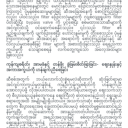
ခြင်း သို့မဟုတ် မြို့တွင်း ယာဉ်ကြောပိတ်ဆို့မှုကဲ့သို့သော ပြင်းထန်
သောအခြေအနေများတွင် မောင်းနှင်ပါက ပြောင်းလဲမှုတစ်ခုနှင့်တစ်ခု
ကြားတွင် ပုံမှန်စစ်ဆေးမှုများဖြင့် ဆီအခြေအနေကို စောင့်ကြည့်ခြင်း
လည်း ပါဝင်သည်။ filter ပြောင်းလဲမှုများကို လျစ်လျူရှုပါက filter
ပိတ်ဆို့ပြီး bypass valve ကို ပွင့်စေပြီး စစ်မထားသောဆီများကို
အင်ဂျင်ထဲသို့ ဝင်ရောက်စေနိုင်သည်။ ၎င်းသည် filter ၏
ရည်ရွယ်ချက်ကို ပျက်ပြားစေပြီး ဟောင်းနွမ်းမှုကို တိုးစေသည်။ ပုံမှန်
ကြားကာလများ၊ ဆီအဆင့်နှင့် အရောင်ကို စောင့်ကြည့်ခြင်းနှင့် ဆီ
လဲလှယ်မှုတစ်ခုစီဖြင့် filter များကို အစားထိုးခြင်းသည် ရေရှည်ကာ
ကွယ်မှုကို သေချာစေရန် လက်တွေ့ကျသော အလေ့အထများ
ဖြစ်သည်။
ကုန်ကျစရိတ်၊ အာမခံနှင့် တန်ဖိုး ခွဲခြမ်းစိတ်ဖြာခြင်း- ဈေးနှုန်းနှင့်
အကာအကွယ်ကို ဟန်ချက်ညီစေခြင်း
ဆီစစ်အတွက် ဘယ်လောက်သုံးစွဲရမလဲဆိုတာကို ဆုံးဖြတ်ရာမှာ
အင်ဂျင်ကာကွယ်မှုတန်ဖိုးနဲ့ ကနဦးကုန်ကျစရိတ်ကို ဟန်ချက်ညီ
အောင်လုပ်ဖို့ လိုအပ်ပါတယ်။ စစ်ထုတ်ကိရိယာတွေမှာ ဈေးသက်သာ
တဲ့ စီးပွားရေးယူနစ်တွေကနေ ဈေးကြီးတဲ့ ဓာတုဗေဒနည်းတဲ့ ရွေးချယ်
စရာတွေအထိ အမျိုးမျိုးရှိပါတယ်။ အသက်သာဆုံး စစ်ထုတ်ကိရိယာ
တွေက စီးပွားရေးအရ ချွေတာပုံပေါ်ပေမယ့် စစ်ထုတ်မှုစွမ်းဆောင်ရည်
နိမ့်ကျပြီး တည်ဆောက်ပုံ အားနည်းတတ်ပါတယ်။ တန်ဖိုးကို
တွက်ချက်တဲ့အခါ အရည်အသွေးမြင့် စစ်ထုတ်ကိရိယာအတွက်
ဈေးနှုန်းကွာခြားချက်နဲ့ ညစ်ညမ်းပစ္စည်းတွေကို ကြာရှည်ထိတွေ့မှု
ကြောင့် ဖြစ်ပေါ်လာနိုင်တဲ့ အင်ဂျင်ပြုပြင်မှုကုန်ကျစရိတ်ကို ထည့်သွင်း