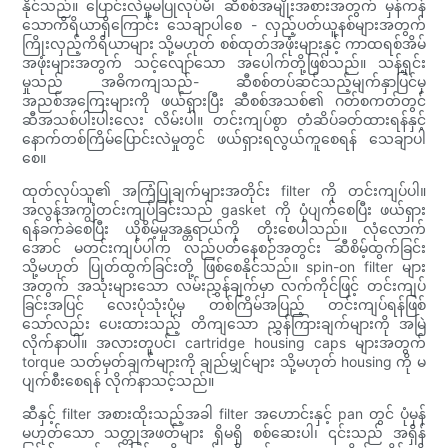
နိုင်သည်။ ပြောင်းလဲမှုမပြုလုပ်မီ၊ ဆီစစ်အမျိုးအစားအတွက် မှန်ကန်
သောကိရိယာရှိကြောင်း သေချာပါစေ - လှည့်ပတ်ယူနစ်များအတွက်
ကြိုးလှည့်ကိရိယာများ သို့မဟုတ် စစ်ထုတ်အဖုံးများနှင့် ကာထရစ်အိမ်
အဖုံးများအတွက် သင့်လျော်သော အပေါက်တို့ဖြစ်သည်။ သန့်ရှင်း
မှုသည် အဓိကကျသည်- ဆီစစ်တပ်ဆင်သည့်မျက်နှာပြင်မှ
အညစ်အကြေးများကို ဖယ်ရှားပြီး ဆီစစ်အသစ်၏ ဂတ်စကတ်တွင်
ဆီအသစ်ပါးပါးလေး လိမ်းပါ။ တင်းကျပ်စွာ တံဆိပ်ခတ်ထားရန်နှင့်
နောက်တစ်ကြိမ်ပြောင်းလဲမှုတွင် ဖယ်ရှားရလွယ်ကူစေရန် သေချာပါ
စေ။
ထုတ်လုပ်သူ၏ အကြံပြုချက်များအတိုင်း filter ကို တင်းကျပ်ပါ။
အလွန်အကျွံတင်းကျပ်ခြင်းသည် gasket ကို ပုံပျက်စေပြီး ဖယ်ရှား
ရန်ခက်ခဲစေပြီး ယိုစိမ့်မှုအန္တရာယ်ကို တိုးစေပါသည်။ လုံလောက်
အောင် မတင်းကျပ်ပါက လည်ပတ်နေစဉ်အတွင်း ဆီစိမ့်ထွက်ခြင်း
သို့မဟုတ် ပြုတ်ထွက်ခြင်းတို့ ဖြစ်စေနိုင်သည်။ spin-on filter များ
အတွက် အသုံးများသော လမ်းညွှန်ချက်မှာ လက်ကိုင်ဖြင့် တင်းကျပ်
ခြင်းအပြင် လေးပုံသုံးပုံမှ တစ်ကြိမ်အပြည့် တင်းကျပ်ရန်ဖြစ်
သော်လည်း ပေးထားသည့် တိကျသော ညွှန်ကြားချက်များကို အမြဲ
လိုက်နာပါ။ အလားတူပင်၊ cartridge housing caps များအတွက်
torque သတ်မှတ်ချက်များကို ချည်မျှင်များ သို့မဟုတ် housing ကို မ
ပျက်စီးစေရန် လိုက်နာသင့်သည်။
ဆီနှင့် filter အစားထိုးသည့်အခါ filter အဟောင်းနှင့် pan တွင် ပုံမှန်
မဟုတ်သော သတ္တုအဖတ်များ ရှိမရှိ စစ်ဆေးပါ၊ ၎င်းသည် အရှိန်