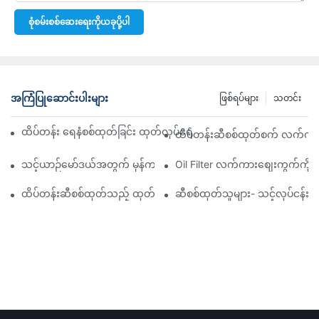
စုံစမ်းစစ်ဆေးရေးကိုယခုပို့ပါ
အကြံပြုဆောင်းပါးများ
ဖြစ်ရပ်များ
သတင်း
ထိပ်တန်း ရေနံစစ်ထုတ်ခြင်း ထုတ်လုပ်ရေးကုမ္ပဏီများ- ပြည့်စုံသော ခြုံင
ထိပ်တန်းဆီစစ်ထုတ်စက် လက်ကားဖ
သင့်ယာဉ်မော်ဒယ်အတွက် မှန်ကန်သော ဆီစစ်ထုတ်စက်ကို ရွေးချယ်ခြင်း
Oil Filter လက်ကားစျေးကွက်ကို လမ
ထိပ်တန်းဆီစစ်ထုတ်သည့် ထုတ်လုပ်သူများနှင့် ၎င်းတို့၏ ဆန်းသစ်တီ
ဆီစစ်ထုတ်သူများ- သင့်လုပ်ငန်း