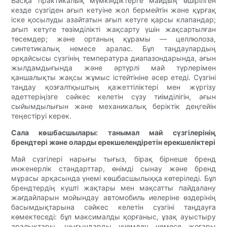
Басқа практикалық мүмкіндіктерге майдың өшірілген
кезде сүзгіден ағып кетуіне жол бермейтін және құрғақ
іске қосылуды азайтатын ағып кетуге қарсы клапандар;
ағып кетуге төзімділікті жақсарту үшін жақсартылған
төсемдер; және ортаның құрамы — целлюлоза,
синтетикалық немесе аралас. Бұл таңдаулардың
әрқайсысы сүзгінің температура диапазондарында, ағын
жылдамдығында және әртүрлі май түрлерімен
қаншалықты жақсы жұмыс істейтініне әсер етеді. Сүзгіні
таңдау қозғалтқыштың қажеттіліктері мен жүргізу
әдеттеріңізге сәйкес келетін сүзу тиімділігін, ағын
сыйымдылығын және механикалық беріктік деңгейін
теңестіруі керек.
Сала көшбасшылары: танымал май сүзгілерінің
брендтері және оларды ерекшелендіретін ерекшеліктері
Май сүзгілері нарығы тығыз, бірақ бірнеше бренд
инженерлік стандарттар, өнімді сынау және бренд
мұрасы арқасында үнемі көшбасшылыққа көтеріледі. Бұл
брендтердің күшті жақтары мен мақсатты пайдалану
жағдайларын мойындау автомобиль иелеріне өздерінің
басымдықтарына сәйкес келетін сүзгіні таңдауға
көмектеседі: бұл максималды қорғаныс, ұзақ ауыстыру
аралықтары, шығындарды үнемдеу немесе жоғары