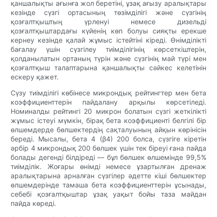
қаншалықты ағынға жол беретіні, ұзақ ағызу аралықтары
кезінде сүзгі ортасының төзімділігі және сүзгінің
қозғалтқыштың үрленуі немесе дизельді
қозғалтқыштардағы күйенің көп болуы сияқты ерекше
кернеу кезінде қалай жұмыс істейтіні кіреді. Өнімділікті
бағалау үшін сүзгілеу тиімділігінің көрсеткіштерін,
қолданылатын ортаның түрін және сүзгінің май түрі мен
қозғалтқыш талаптарына қаншалықты сәйкес келетінін
ескеру қажет.
Сүзу тиімділігі көбінесе микрондық рейтингтер мен бета
коэффициенттерін пайдалану арқылы көрсетіледі.
Номиналды рейтингі 20 микрон болатын сүзгі жеткілікті
жұмыс істеуі мүмкін, бірақ бета коэффициенті белгілі бір
өлшемдерде бөлшектердің сақталуының айқын көрінісін
береді. Мысалы, бета 4 (β4) 200 болса, сүзгіге кіретін
әрбір 4 микрондық 200 бөлшек үшін тек біреуі ғана пайда
болады дегенді білдіреді — бұл бөлшек өлшемінде 99,5%
тиімділік. Жоғары өнімді немесе ұзартылған дренаж
аралықтарына арналған сүзгілер әдетте кіші бөлшектер
өлшемдерінде тамаша бета коэффициенттерін ұсынады,
себебі қозғалтқыштар ұзақ уақыт бойы таза майдан
пайда көреді.