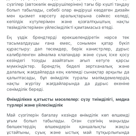
сүзгілер (автокөлік өндірушілерінен) тағы бір күшті таңдау
болып табылады, себебі олар өндіруші көздеген дизайн
мен қызмет көрсету аралықтарына сәйкес келеді,
кепілдік күтулерімен және қозғалтқыштың нақты
төзімділіктерімен үйлесімділікті қамтамасыз етеді.
Ең үздік брендтерді ерекшелендіретін нәрсе тек
тасымалдаушы ғана емес, сонымен қатар бүкіл
құрастыру: дәл төсемдер, берік канистрлер, дұрыс
калибрленген айналма клапандар және суық іске қосу
кезіндегі тозуды азайтатын ағып кетуге қарсы
мүмкіндіктер. Брендтің беделі зертханалық және
далалық жағдайларда кең көлемді сынақтар арқылы да
қалыптасады, бұл өнімділік туралы мәлімдемелердің
нақты жүргізу жағдайларында да дұрыс екеніне
сенімділік береді.
Өнімділікке қатысты мәселелер: сүзу тиімділігі, медиа
түрлері және үйлесімділік
Май сүзгілерін бағалау кезінде өнімділік көп өлшемді
ұғым болып табылады. Оған сүзгінің маңызды
бөлшектердің өлшемдерін қаншалықты жақсы
ұстайтыны, суық және ыстық май тұтқырлығында