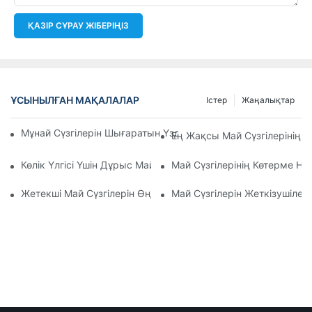
ҚАЗІР СҰРАУ ЖІБЕРІҢІЗ
ҰСЫНЫЛҒАН МАҚАЛАЛАР
Істер
Жаңалықтар
Мұнай Сүзгілерін Шығаратын Үздік Компаниялар: Жан-Жақ
Ең Жақсы Май Сүзгілерінің 
Көлік Үлгісі Үшін Дұрыс Май Сүзгісін Таңдау: Негізгі Ойлар
Май Сүзгілерінің Көтерме Н
Жетекші Май Сүзгілерін Өндірушілер Мен Олардың Иннова
Май Сүзгілерін Жеткізушілер