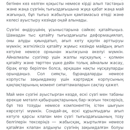
бетінен кез келген қоқысты немесе кірді алып тастаңыз
және жаңа сүзгінің тығыздағышына жұқа қабат жаңа май
жағыңыз, бұл тығыз жабылуын қамтамасыз етеді және
келесі ауыстыру кезінде оңай алынады.
Сүзгіні өндірушінің ұсыныстарына сәйкес қатайтыңыз.
Шамадан тыс қатайту тығыздағышты деформациялап,
оны алуды қиындатып, ағып кету қаупін арттыруы
мүмкін; жеткіліксіз қатайту жұмыс кезінде майдың ағып
кетуіне немесе орнынан жылжуына әкелуі мүмкін.
Айналмалы сүзгілер үшін жалпы нұсқаулық - қолмен
қатайту және төрттен үшке дейін толық айналым жасау,
бірақ егер берілген болса, әрқашан нақты нұсқауларды
орындаңыз. Сол сияқты, бұрандаларды немесе
корпусты зақымдамау үшін картридж корпусының
қақпақтарының момент сипаттамаларын сақтау қажет.
Май мен сүзгіні ауыстырған кезде, ескі сүзгі мен табаны
ерекше металл қабыршақтарының бар-жоғын тексеріңіз,
бұл тез тозуды немесе компоненттің істен шығуын
көрсетуі мүмкін. Сондай-ақ, ескі құрылғыдағы ағып
кетуге қарсы клапан мен сүзгі тығыздағышының тозу
белгілерін тексеріңіз — жабысқақ, жыртылған немесе
қатайған клапан алдыңғы сүзгінің зақымдалған болуы