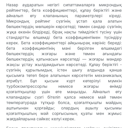
Назар аударатын негізгі сипаттамаларға микрондық
рейтингтер, бета коэффициенттері, құлау беріктігі және
айналып өту клапанының параметрлері кіреді.
Микрондық рейтинг сүзгінің ұстап қала алатын
бөлшектердің мөлшерін көрсетеді; төмен сандар сүзгінің
жұқа екенін білдіреді, бірақ нақты тиімділікті түсіну үшін
стандартты өлшемді бета коэффициентімен түсіндіру
керек. Бета коэффициенттері айқынырақ көрініс береді:
бета коэффициентінің мәні берілген өлшемдегі
бөлшектердің жоғары және төмен ағындағы
бөлшектердің қатынасын көрсетеді — жоғары мәндер
жақсы ұстау жылдамдығын көрсетеді. Құлау беріктігі -
сүзгінің құрылымдық істен шығу алдында қанша
қысымға төтеп бере алатынын көрсететін механикалық
атрибут. Бұл қысым күрт көтерілуі мүмкін
турбокомпрессорлы немесе жоғары өнімді
қозғалтқыштар үшін өте маңызды. Айналып өту
клапандары сүзгі бітеліп қалса немесе май төмен
температурада тұтқыр болса, қозғалтқышты майдың
аштығынан қорғайды; олардың ашылу қысымы
қозғалтқыштың май сорғысының қуаты мен жұмыс
жағдайларына сәйкес келуі керек.