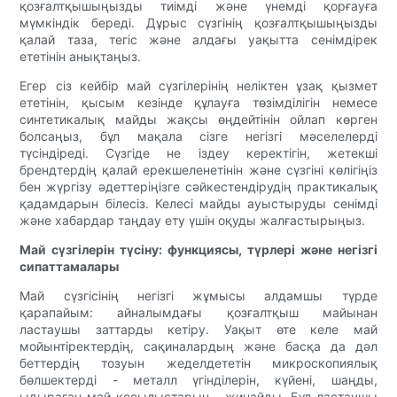
қозғалтқышыңызды тиімді және үнемді қорғауға
мүмкіндік береді. Дұрыс сүзгінің қозғалтқышыңызды
қалай таза, тегіс және алдағы уақытта сенімдірек
ететінін анықтаңыз.
Егер сіз кейбір май сүзгілерінің неліктен ұзақ қызмет
ететінін, қысым кезінде құлауға төзімділігін немесе
синтетикалық майды жақсы өңдейтінін ойлап көрген
болсаңыз, бұл мақала сізге негізгі мәселелерді
түсіндіреді. Сүзгіде не іздеу керектігін, жетекші
брендтердің қалай ерекшеленетінін және сүзгіні көлігіңіз
бен жүргізу әдеттеріңізге сәйкестендірудің практикалық
қадамдарын білесіз. Келесі майды ауыстыруды сенімді
және хабардар таңдау ету үшін оқуды жалғастырыңыз.
Май сүзгілерін түсіну: функциясы, түрлері және негізгі
сипаттамалары
Май сүзгісінің негізгі жұмысы алдамшы түрде
қарапайым: айналымдағы қозғалтқыш майынан
ластаушы заттарды кетіру. Уақыт өте келе май
мойынтіректердің, сақиналардың және басқа да дәл
беттердің тозуын жеделдететін микроскопиялық
бөлшектерді - металл үгінділерін, күйені, шаңды,
ыдыраған май қосылыстарын - жинайды. Бұл ластаушы