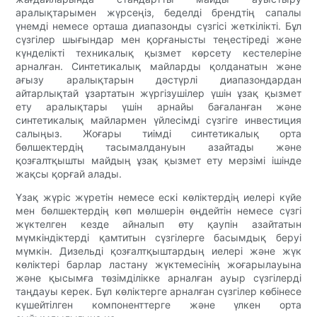
аралықтарымен жүрсеңіз, беделді брендтің сапалы
үнемді немесе орташа диапазонды сүзгісі жеткілікті. Бұл
сүзгілер шығындар мен қорғанысты теңестіреді және
күнделікті техникалық қызмет көрсету кестелеріне
арналған. Синтетикалық майларды қолданатын және
ағызу аралықтарын дәстүрлі диапазондардан
айтарлықтай ұзартатын жүргізушілер үшін ұзақ қызмет
ету аралықтары үшін арнайы бағаланған және
синтетикалық майлармен үйлесімді сүзгіге инвестиция
салыңыз. Жоғары тиімді синтетикалық орта
бөлшектердің тасымалдануын азайтады және
қозғалтқышты майдың ұзақ қызмет ету мерзімі ішінде
жақсы қорғай алады.
Ұзақ жүріс жүретін немесе ескі көліктердің иелері күйе
мен бөлшектердің көп мөлшерін өңдейтін немесе сүзгі
жүктелген кезде айналып өту қаупін азайтатын
мүмкіндіктерді қамтитын сүзгілерге басымдық беруі
мүмкін. Дизельді қозғалтқыштардың иелері және жүк
көліктері барлар ластану жүктемесінің жоғарылауына
және қысымға төзімділікке арналған ауыр сүзгілерді
таңдауы керек. Бұл көліктерге арналған сүзгілер көбінесе
күшейтілген компоненттерге және үлкен орта