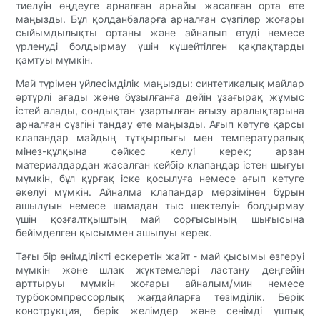
тиелуін өңдеуге арналған арнайы жасалған орта өте
маңызды. Бұл қолданбаларға арналған сүзгілер жоғары
сыйымдылықты ортаны және айналып өтуді немесе
үрленуді болдырмау үшін күшейтілген қақпақтарды
қамтуы мүмкін.
Май түрімен үйлесімділік маңызды: синтетикалық майлар
әртүрлі ағады және бұзылғанға дейін ұзағырақ жұмыс
істей алады, сондықтан ұзартылған ағызу аралықтарына
арналған сүзгіні таңдау өте маңызды. Ағып кетуге қарсы
клапандар майдың тұтқырлығы мен температуралық
мінез-құлқына сәйкес келуі керек; арзан
материалдардан жасалған кейбір клапандар істен шығуы
мүмкін, бұл құрғақ іске қосылуға немесе ағып кетуге
әкелуі мүмкін. Айналма клапандар мерзімінен бұрын
ашылуын немесе шамадан тыс шектелуін болдырмау
үшін қозғалтқыштың май сорғысының шығысына
бейімделген қысыммен ашылуы керек.
Тағы бір өнімділікті ескеретін жайт - май қысымы өзгеруі
мүмкін және шлак жүктемелері ластану деңгейін
арттыруы мүмкін жоғары айналым/мин немесе
турбокомпрессорлық жағдайларға төзімділік. Берік
конструкция, берік желімдер және сенімді ұштық