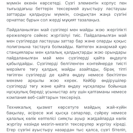
мүмкін екенін көрсетеді. Сүзгі элементін корпус пен
тығыздағыш беттерін тексермей ауыстыру ластаушы
заттарды қалдыруы мүмкін, сондықтан жаңа сүзгіні
орнатпас бұрын сол жерді мұқият тазалаңыз.
Пайдаланылған май сүзгілері мен майды жою жергілікті
ережелерге сәйкес жүргізілуі тиіс. Пайдаланылған май
мен сүзгілерде ластаушы заттар бар және оларды қоқыс
полигонына тастауға болмайды. Көптеген жанармай құю
станциялары мен қалалық қалдықтарды жою орындары
пайдаланылған май мен сүзгілерді қайта өңдеуге
қабылдайды. Сүзгілерді белгіленген контейнерде тиісті
мерзімге төгу қалдық майды азайтады, бірақ тіпті
төгілген сүзгілерді де қайта өңдеу немесе бекітілген
мекеме арқылы жою керек. Кейбір өндірушілер
сүзгілерді төгу және қайта өңдеу нұсқалары бойынша
нұсқаулық береді; ұсыныстар алу үшін қаптаманы немесе
компания веб-сайттарын тексеріңіз.
Техникалық қызмет көрсетуге майдың жай-күйін
бақылау, әсіресе жиі қысқа сапарлар, сүйреу немесе
қалалық көлік кептелісі сияқты ауыр жағдайларда көлік
жүргізу кезінде мезгіл-мезгіл тексерулер жүргізу кіреді.
Егер сүзгіні ауыстыру назардан тыс қалса, сүзгі бітеліп,