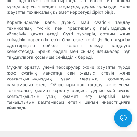
шығындарымен салыстырғанда аз болса. Ең жақсы
құнды алу үшін мұқият таңдауды, дұрыс орнатуды және
жауапты техникалық қызмет көрсетуді біріктіріңіз.
Қорытындылай келе, дұрыс май сүзгісін таңдау
техникалық түсінік пен практикалық пайымдаудың
үйлесімін қажет етеді. Сүзгі түрлерін, ортаны және
өнімділік көрсеткіштерін білу сізге көлігіңіз бен жүргізу
әдеттеріңізге сәйкес келетін өнімді таңдауға
көмектеседі. Бренд беделі мен сынақ нәтижелері бұл
таңдауларға қосымша сенімділік береді.
Мұқият орнату, үнемі тексерулер және жауапты түрде
жою сүзгінің мақсатқа сай жұмыс істеуін және
қозғалтқышыңыздың ұзақ мерзімді қорғалуын
қамтамасыз етеді. Ойластырылған таңдау және үнемі
техникалық қызмет көрсету арқылы дұрыс май сүзгісі
қозғалтқыштың ұзақ қызмет ету мерзімі мен
тыныштығын қамтамасыз ететін шағын инвестицияға
айналады.