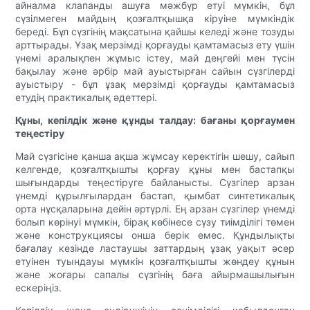
айналма клапанды ашуға мәжбүр етуі мүмкін, бұл
сүзілмеген майдың қозғалтқышқа кіруіне мүмкіндік
береді. Бұл сүзгінің мақсатына қайшы келеді және тозуды
арттырады. Ұзақ мерзімді қорғауды қамтамасыз ету үшін
үнемі аралықпен жұмыс істеу, май деңгейі мен түсін
бақылау және әрбір май ауыстырған сайын сүзгілерді
ауыстыру - бұл ұзақ мерзімді қорғауды қамтамасыз
етудің практикалық әдеттері.
Құны, кепілдік және құнды талдау: бағаны қорғаумен
теңестіру
Май сүзгісіне қанша ақша жұмсау керектігін шешу, сайып
келгенде, қозғалтқышты қорғау құны мен бастапқы
шығындарды теңестіруге байланысты. Сүзгілер арзан
үнемді құрылғылардан бастап, қымбат синтетикалық
орта нұсқаларына дейін әртүрлі. Ең арзан сүзгілер үнемді
болып көрінуі мүмкін, бірақ көбінесе сүзу тиімділігі төмен
және конструкциясы онша берік емес. Құндылықты
бағалау кезінде ластаушы заттардың ұзақ уақыт әсер
етуінен туындауы мүмкін қозғалтқышты жөндеу құнын
және жоғары сапалы сүзгінің баға айырмашылығын
ескеріңіз.