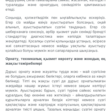
туралауды және орнатудың сенімділігін қамтамасыз
етеді.
Соңында, қолжетімділік пен ыңғайлылықты ескеріңіз.
Егер сіз майды өзіңіз ауыстыратын болсаңыз, оңай
алынып, ауыстырылатын сүзгіні таңдаңыз. Егер сіз
шеберханаға сенсеңіз, әрбір қызмет үшін сенімді брендті
стандарттау диагностика мен кепілдік талаптарын
жеңілдетеді. Қосалқы сүзгіні қолыңызда ұстаңыз, әсіресе
жиі саяхаттасаңыз немесе майды уақтылы ауыстыру
қолайсыз болуы мүмкін жол сапарларына шықсаңыз.
Орнату, техникалық қызмет көрсету және жоюдың ең
жақсы тәжірибелері
Дұрыс орнату және жауапты түрде жою - май сүзгісіне
ие болудың ажырамас бөліктері, оларға көбінесе аз көңіл
бөлінеді. Тіпті ең жақсы сүзгі де дұрыс орнатылмаған
жағдайда нашар жұмыс істеуі немесе зақым келтіруі
мүмкін. Ауыстырмас бұрын, сүзгі түріне сәйкес келетін
құралдың бар екеніне көз жеткізіңіз - айналдырылатын
құрылғыларға арналған белдік кілттері немесе сүзгі
қақпақтары және картридж корпусының қақпақтарына
арналған тиісті ұяшық. Тазалық маңызды: сүзгіні орнату