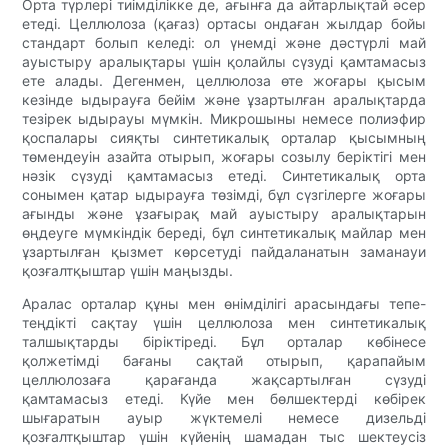
Орта түрлері тиімділікке де, ағынға да айтарлықтай әсер
етеді. Целлюлоза (қағаз) ортасы ондаған жылдар бойы
стандарт болып келеді: ол үнемді және дәстүрлі май
ауыстыру аралықтары үшін қолайлы сүзуді қамтамасыз
ете алады. Дегенмен, целлюлоза өте жоғары қысым
кезінде ыдырауға бейім және ұзартылған аралықтарда
тезірек ыдырауы мүмкін. Микрошыны немесе полиэфир
қоспалары сияқты синтетикалық орталар қысымның
төмендеуін азайта отырып, жоғары созылу беріктігі мен
нәзік сүзуді қамтамасыз етеді. Синтетикалық орта
сонымен қатар ыдырауға төзімді, бұл сүзгілерге жоғары
ағынды және ұзағырақ май ауыстыру аралықтарын
өңдеуге мүмкіндік береді, бұл синтетикалық майлар мен
ұзартылған қызмет көрсетуді пайдаланатын заманауи
қозғалтқыштар үшін маңызды.
Аралас орталар құны мен өнімділігі арасындағы тепе-
теңдікті сақтау үшін целлюлоза мен синтетикалық
талшықтарды біріктіреді. Бұл орталар көбінесе
қолжетімді бағаны сақтай отырып, қарапайым
целлюлозаға қарағанда жақсартылған сүзуді
қамтамасыз етеді. Күйе мен бөлшектерді көбірек
шығаратын ауыр жүктемелі немесе дизельді
қозғалтқыштар үшін күйенің шамадан тыс шектеусіз