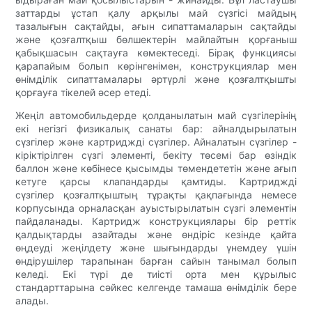
заттарды ұстап қалу арқылы май сүзгісі майдың
тазалығын сақтайды, ағын сипаттамаларын сақтайды
және қозғалтқыш бөлшектерін майлайтын қорғаныш
қабықшасын сақтауға көмектеседі. Бірақ функциясы
қарапайым болып көрінгенімен, конструкциялар мен
өнімділік сипаттамалары әртүрлі және қозғалтқышты
қорғауға тікелей әсер етеді.
Жеңіл автомобильдерде қолданылатын май сүзгілерінің
екі негізгі физикалық санаты бар: айналдырылатын
сүзгілер және картриджді сүзгілер. Айналатын сүзгілер -
кіріктірілген сүзгі элементі, бекіту төсемі бар өзіндік
баллон және көбінесе қысымды төмендететін және ағып
кетуге қарсы клапандарды қамтиды. Картриджді
сүзгілер қозғалтқыштың тұрақты қақпағында немесе
корпусында орналасқан ауыстырылатын сүзгі элементін
пайдаланады. Картридж конструкциялары бір реттік
қалдықтарды азайтады және өндіріс кезінде қайта
өңдеуді жеңілдету және шығындарды үнемдеу үшін
өндірушілер тарапынан барған сайын танымал болып
келеді. Екі түрі де тиісті орта мен құрылыс
стандарттарына сәйкес келгенде тамаша өнімділік бере
алады.