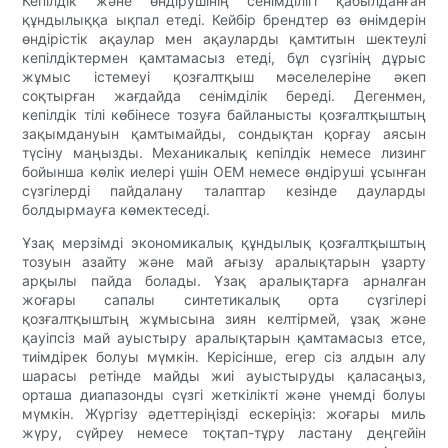
Кепілдік және өндірушінің сенімділігі қабылданған
құндылыққа ықпал етеді. Кейбір брендтер өз өнімдерін
өндірістік ақаулар мен ақауларды қамтитын шектеулі
кепілдіктермен қамтамасыз етеді, бұл сүзгінің дұрыс
жұмыс істемеуі қозғалтқыш мәселелеріне әкеп
соқтырған жағдайда сенімділік береді. Дегенмен,
кепілдік тілі көбінесе тозуға байланысты қозғалтқыштың
зақымдануын қамтымайды, сондықтан қорғау аясын
түсіну маңызды. Механикалық кепілдік немесе лизинг
бойынша көлік иелері үшін OEM немесе өндіруші ұсынған
сүзгілерді пайдалану талаптар кезінде дауларды
болдырмауға көмектеседі.
Ұзақ мерзімді экономикалық құндылық қозғалтқыштың
тозуын азайту және май ағызу аралықтарын ұзарту
арқылы пайда болады. Ұзақ аралықтарға арналған
жоғары сапалы синтетикалық орта сүзгілері
қозғалтқыштың жұмысына зиян келтірмей, ұзақ және
қауіпсіз май ауыстыру аралықтарын қамтамасыз етсе,
тиімдірек болуы мүмкін. Керісінше, егер сіз алдын алу
шарасы ретінде майды жиі ауыстыруды қаласаңыз,
орташа диапазонды сүзгі жеткілікті және үнемді болуы
мүмкін. Жүргізу әдеттеріңізді ескеріңіз: жоғары миль
жүру, сүйреу немесе тоқтап-тұру ластану деңгейін