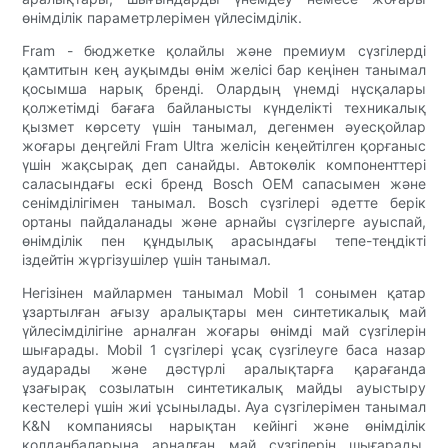
өнімділік параметрлерімен үйлесімділік.
Fram - бюджетке қолайлы және премиум сүзгілерді
қамтитын кең ауқымды өнім желісі бар кеңінен танымал
қосымша нарық бренді. Олардың үнемді нұсқалары
қолжетімді бағаға байланысты күнделікті техникалық
қызмет көрсету үшін танымал, дегенмен әуесқойлар
жоғары деңгейлі Fram Ultra желісін кеңейтілген қорғаныс
үшін жақсырақ деп санайды. Автокөлік компоненттері
саласындағы ескі бренд Bosch OEM сапасымен және
сенімділігімен танымал. Bosch сүзгілері әдетте берік
ортаны пайдаланады және арнайы сүзгілерге ауыспай,
өнімділік пен құндылық арасындағы тепе-теңдікті
іздейтін жүргізушілер үшін танымал.
Негізінен майлармен танымал Mobil 1 сонымен қатар
ұзартылған ағызу аралықтары мен синтетикалық май
үйлесімділігіне арналған жоғары өнімді май сүзгілерін
шығарады. Mobil 1 сүзгілері ұсақ сүзгілеуге баса назар
аударады және дәстүрлі аралықтарға қарағанда
ұзағырақ созылатын синтетикалық майды ауыстыру
кестелері үшін жиі ұсынылады. Ауа сүзгілерімен танымал
K&N компаниясы нарықтан кейінгі және өнімділік
қолданбаларына арналған май сүзгілерін шығарады.