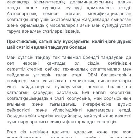
қақпақтар элементтердің деламинациясының алдын
алады және тұрақты сүзілуді қамтамасыз етеді.
Автоспорттық немесе жоғары модификацияланған
қозғалтқыштар үшін экстремалды жағдайларда сыналған
және құрылымдық мәселелерсіз ағын мен сүзілуді ұстап
тұруға арналған сүзгілерді іздеңіз.
Практикалық сатып алу нұсқаулығы: көлігіңізге дұрыс
май сүзгісін қалай таңдауға болады
Май сүзгісін таңдау тек танымал брендті таңдаудан да
көп нәрсені қамтиды; ол сіздің көлігіңіздің
қажеттіліктеріне сәйкес техникалық сипаттамалар мен
пайдалану үлгілерін талап етеді. OEM бөлшектерінің
нөмірлері мен ұсынылған техникалық сипаттамалары
үшін пайдаланушы нұсқаулығын немесе бөлшектер
каталогын қараудан бастаңыз. Бұл негізгі көрсеткіш
қозғалтқышыңыздың сүзгі корпусына, май сорғысының
ағынына және тығыздағыш интерфейсіне дұрыс
сәйкестікті және үйлесімділікті қамтамасыз етеді.
Осыдан кейін жүргізу жағдайлары, май түрі және қажетті
ауыстыру аралығы сияқты факторларды ескеріңіз.
Егер сіз негізінен қалыпты қалалық және тас жол
жағдайларында стандартты майды ауыстыру