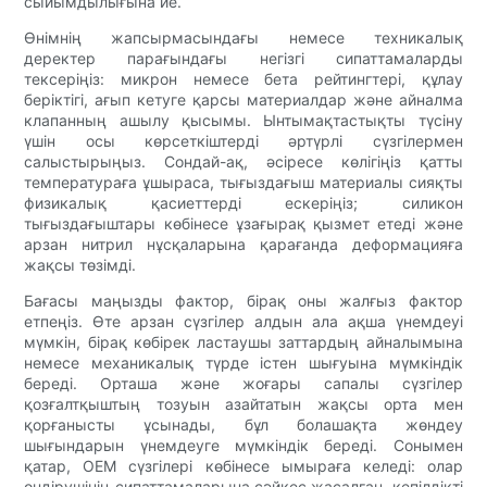
сыйымдылығына ие.
Өнімнің жапсырмасындағы немесе техникалық
деректер парағындағы негізгі сипаттамаларды
тексеріңіз: микрон немесе бета рейтингтері, құлау
беріктігі, ағып кетуге қарсы материалдар және айналма
клапанның ашылу қысымы. Ынтымақтастықты түсіну
үшін осы көрсеткіштерді әртүрлі сүзгілермен
салыстырыңыз. Сондай-ақ, әсіресе көлігіңіз қатты
температураға ұшыраса, тығыздағыш материалы сияқты
физикалық қасиеттерді ескеріңіз; силикон
тығыздағыштары көбінесе ұзағырақ қызмет етеді және
арзан нитрил нұсқаларына қарағанда деформацияға
жақсы төзімді.
Бағасы маңызды фактор, бірақ оны жалғыз фактор
етпеңіз. Өте арзан сүзгілер алдын ала ақша үнемдеуі
мүмкін, бірақ көбірек ластаушы заттардың айналымына
немесе механикалық түрде істен шығуына мүмкіндік
береді. Орташа және жоғары сапалы сүзгілер
қозғалтқыштың тозуын азайтатын жақсы орта мен
қорғанысты ұсынады, бұл болашақта жөндеу
шығындарын үнемдеуге мүмкіндік береді. Сонымен
қатар, OEM сүзгілері көбінесе ымыраға келеді: олар
өндірушінің сипаттамаларына сәйкес жасалған, кепілдікті