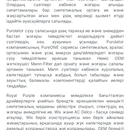
Олардың сүзгілері көбінесе жоғары ағынды
сипаттамалары бар синтетикалық ортаға ие және
жақсартылған ағын мен ұзақ мерзімді қызмет етуді
іздейтін әуесқойларға сатылады.
Purolator сүзу саласында ұзақ тарихқа ие және үнемдіден
бастап жоғары тиімділіктегі модельдерге дейінгі
сүзгілердің кең ауқымын ұсынады. Purolator
компаниясының PureONE сериясы синтетикалық аралас
ортасымен және ұсақ микрон деңгейлеріндегі жоғары
сүзу тиімділігімен ерекше танымал. Неміс OEM
жеткізушісі Mann-Filter дәл орнату және жоғары сапалы
ортамен танымал. Mann сүзгілері көбінесе еуропалық
көліктердегі түпнұсқа жабдық болып табылады және
зауыттық баламалы компоненттерді қалайтын иелері
таңдайды.
Royal Purple компаниясы өнімділікке бағытталған
драйверлерге ұнайтын брендтік ерекшелікпен меншікті
синтетикалық медианы үйлестіре отырып, спектрдің ең
жоғары өнімділігіне ие. Wix және AC Delco - басқа сенімді
атаулар, Wix берік конструкциясы мен берік айналма
жинақтарының арқасында ауыр жүк көліктерінде және
дизельді қолданыстарда жиі қолданылады. OEM брендті