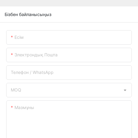
Бізбен байланысыңыз
Есім
Электрондық Пошта
Телефон / WhatsApp
MOQ
Мазмұны