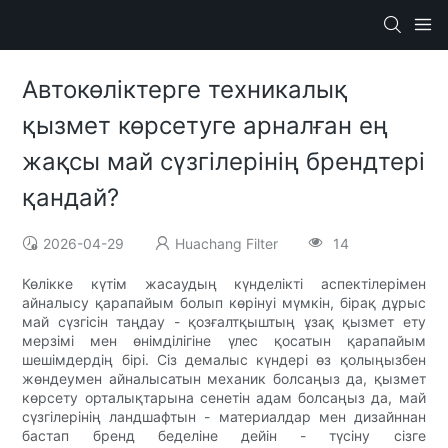
Автокөліктерге техникалық
қызмет көрсетуге арналған ең
жақсы май сүзгілерінің брендтері
қандай?
2026-04-29
Huachang Filter
14
Көлікке күтім жасаудың күнделікті аспектілерімен
айналысу қарапайым болып көрінуі мүмкін, бірақ дұрыс
май сүзгісін таңдау - қозғалтқыштың ұзақ қызмет ету
мерзімі мен өнімділігіне үлес қосатын қарапайым
шешімдердің бірі. Сіз демалыс күндері өз қолыңызбен
жөндеумен айналысатын механик болсаңыз да, қызмет
көрсету орталықтарына сенетін адам болсаңыз да, май
сүзгілерінің ландшафтын - материалдар мен дизайннан
бастап бренд беделіне дейін - түсіну сізге