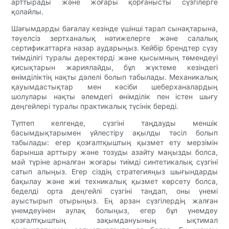
арттырады және жоғары қорғанысты сүзгілерге
қолайлы.
Шағымдарды бағалау кезінде үшінші тарап сынақтарына,
тәуелсіз зертханалық нәтижелерге және салалық
сертификаттарға назар аударыңыз. Кейбір брендтер сүзу
тиімділігі туралы деректерді және қысымның төмендеуі
қисықтарын жариялайды, бұл жүктеме кезіндегі
өнімділіктің нақты дәлелі болып табылады. Механикалық
қауымдастықтар мен кәсіби шеберханалардың
шолулары нақты әлемдегі өнімділік пен істен шығу
деңгейлері туралы практикалық түсінік береді.
Түптеп келгенде, сүзгіні таңдауды меншік
басымдықтарымен үйлестіру ақылды тәсіл болып
табылады: егер қозғалтқыштың қызмет ету мерзімін
барынша арттыру және тозуды азайту маңызды болса,
май түріне арналған жоғары тиімді синтетикалық сүзгіні
сатып алыңыз. Егер сіздің стратегияңыз шығындарды
бақылау және жиі техникалық қызмет көрсету болса,
беделді орта деңгейлі сүзгіні таңдап, оны үнемі
ауыстырып отырыңыз. Ең арзан сүзгілердің жалған
үнемдеуінен аулақ болыңыз, егер бұл үнемдеу
қозғалтқыштың зақымдануының ықтимал