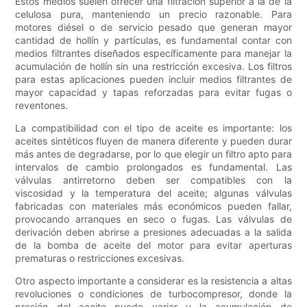
Estos medios suelen ofrecer una filtración superior a la de la
celulosa pura, manteniendo un precio razonable. Para
motores diésel o de servicio pesado que generan mayor
cantidad de hollín y partículas, es fundamental contar con
medios filtrantes diseñados específicamente para manejar la
acumulación de hollín sin una restricción excesiva. Los filtros
para estas aplicaciones pueden incluir medios filtrantes de
mayor capacidad y tapas reforzadas para evitar fugas o
reventones.
La compatibilidad con el tipo de aceite es importante: los
aceites sintéticos fluyen de manera diferente y pueden durar
más antes de degradarse, por lo que elegir un filtro apto para
intervalos de cambio prolongados es fundamental. Las
válvulas antirretorno deben ser compatibles con la
viscosidad y la temperatura del aceite; algunas válvulas
fabricadas con materiales más económicos pueden fallar,
provocando arranques en seco o fugas. Las válvulas de
derivación deben abrirse a presiones adecuadas a la salida
de la bomba de aceite del motor para evitar aperturas
prematuras o restricciones excesivas.
Otro aspecto importante a considerar es la resistencia a altas
revoluciones o condiciones de turbocompresor, donde la
presión del aceite puede variar y la acumulación de