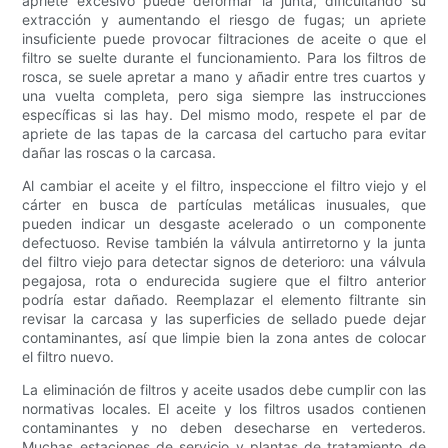
apriete excesivo puede deformar la junta, dificultando su
extracción y aumentando el riesgo de fugas; un apriete
insuficiente puede provocar filtraciones de aceite o que el
filtro se suelte durante el funcionamiento. Para los filtros de
rosca, se suele apretar a mano y añadir entre tres cuartos y
una vuelta completa, pero siga siempre las instrucciones
específicas si las hay. Del mismo modo, respete el par de
apriete de las tapas de la carcasa del cartucho para evitar
dañar las roscas o la carcasa.
Al cambiar el aceite y el filtro, inspeccione el filtro viejo y el
cárter en busca de partículas metálicas inusuales, que
pueden indicar un desgaste acelerado o un componente
defectuoso. Revise también la válvula antirretorno y la junta
del filtro viejo para detectar signos de deterioro: una válvula
pegajosa, rota o endurecida sugiere que el filtro anterior
podría estar dañado. Reemplazar el elemento filtrante sin
revisar la carcasa y las superficies de sellado puede dejar
contaminantes, así que limpie bien la zona antes de colocar
el filtro nuevo.
La eliminación de filtros y aceite usados ​​debe cumplir con las
normativas locales. El aceite y los filtros usados ​​contienen
contaminantes y no deben desecharse en vertederos.
Muchas estaciones de servicio y plantas de tratamiento de