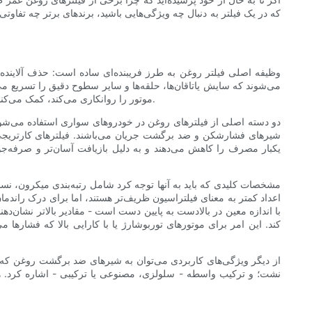
که در یک فیلتر به دنبال چه ویژگی‌هایی باشید، برندهای برتر چه تفاوتی
وظیفه اصلی فیلتر روغن به طرز فریبنده‌ای ساده است: حذف آلاینده‌
می‌شوند که سایش یاتاقان‌ها، حلقه‌ها و سایر سطوح دقیق را تسریع می‌
موتور را روانکاری می‌کند، کمک می‌کند. اما در حالی که عملکرد ساده به نظر می‌رسد، طراحی‌ها و مشخصات عملکرد بسیار متفاوت هستند و مستقیماً بر محافظت از موتور تأثیر می‌گذارند.
دو دسته اصلی از فیلترهای روغن در خودروهای سواری استفاده می‌ش
شیرهای فشارشکن و ضد برگشت جریان می‌باشند. فیلترهای کارتریجی 
یکبار مصرف را کاهش می‌دهند و به دلیل بازیافت آسان‌تر و صرفه‌جوی
مشخصات کلیدی که باید به آنها توجه کرد شامل رتبه‌بندی میکرون، نسب
اعداد کمتر به معنای فیلتراسیون ظریف‌تر هستند، اما برای درک راندمان
با اندازه معین در بالادست به پایین دست است - مقادیر بالاتر نشان
کند. این امر برای موتورهای توربوشارژ یا با کارایی بالا که فشارها
از دیگر ویژگی‌های کاربردی می‌توان به شیرهای ضد برگشت روغن که ا
نشت؛ و ترکیب واسطه - سلولزی، مصنوعی یا ترکیبی - اشاره کرد. هر ی