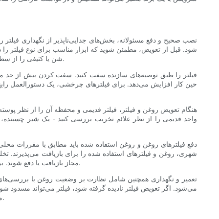
نصب صحیح و دفع مسئولانه، بخش‌های جدایی‌ناپذیر از نگهداری فیلتر 
شود. قبل از تعویض، مطمئن شوید که ابزار مناسب برای نوع فیلتر را
شن یا کثیفی را از سطح نصب فیلتر پاک کنید و یک لایه نازک از روغن تازه را روی واشر فیلتر جدید بمالید تا از آب‌بندی محکم و سهولت در تعویض بعدی اطمینان حاصل شود.
فیلتر را طبق توصیه‌های سازنده سفت کنید. سفت کردن بیش از حد می
حین کار افزایش می‌دهد. برای فیلترهای چرخشی، یک دستورالعمل رایج
هنگام تعویض روغن و فیلتر، فیلتر قدیمی و محفظه آن را از نظر پوس
واحد قدیمی را از نظر علائم تخریب بررسی کنید - یک شیر چسبنده،
دفع فیلترهای روغن و روغن استفاده شده باید مطابق با مقررات محلی با
شهری، روغن و فیلترهای استفاده شده را برای بازیافت می‌پذیرند. تخ
مجاز بازیافت یا دفع شوند. برخی از تولیدکنندگان در مورد گزینه‌های تخلیه و بازیافت فیلتر راهنمایی ارائه می‌دهند؛ برای توصیه‌ها، بسته‌بندی یا وب‌سایت‌های شرکت را بررسی کنید.
تعمیر و نگهداری همچنین شامل نظارت بر وضعیت روغن با بررسی‌های 
می‌شود. اگر تعویض فیلتر نادیده گرفته شود، فیلتر می‌تواند مسدود شو
می‌دهد. فواصل منظم، نظارت بر سطح و رنگ روغن و تعویض فیلترها با هر تعویض روغن، عادات عملی برای اطمینان از محافظت طولانی مدت هستند.