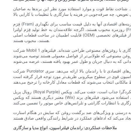
. شناخت نقاط قوت و موارد استفاده مورد نظر این برندها به صاحبان
فِرَم (Fram) یک برند شناخته‌شده در بازار لوازم یدکی خودرو است که طیف وسیعی از محصولات را از فیلترهای مقرون‌به‌صرفه تا فیلترهای ممتاز ارائه می‌دهد. گزینه‌های اقتصادی آنها به دلیل قیمت مناسب برای نگهداری
روزمره محبوب هستند، اگرچه علاقه‌مندان به خط تولید فِرَم اولترا (Fram Ultra) با کیفیت بالاتر، به دلیل محافظت پیشرفته بهتر اشاره می‌کنند. بوش (Bosch)، نامی قدیمی در قطعات خودرو، به دلیل ساخت باکیفیت و
قابلیت اطمینان در ساخت قطعات اصلی (OEM) شناخته می‌شود. فیلترهای بوش معمولاً از مواد قوی استفاده می‌کنند و برای رانندگانی که به دنبال تعادل بین عملکرد و ارزش بدون نیاز به استفاده از فیلترهای تخصصی
هستند، محبوب هستند.
شرکت Mobil 1 که در درجه اول به خاطر روغن‌هایش شناخته می‌شود، فیلترهای روغن با کارایی بالا نیز تولید می‌کند که برای فواصل طولانی‌تر تخلیه و سازگاری با روغن‌های مصنوعی طراحی شده‌اند. فیلترهای Mobil 1
معمولی هستند توصیه می‌شوند. K&N که به خاطر فیلترهای هوا مشهور است، فیلترهای روغنی تولید می‌کند که برای
شرکت Purolator سابقه طولانی در زمینه فیلتراسیون دارد و طیف وسیعی از فیلترها را از مدل‌های اقتصادی تا با راندمان بالا ارائه می‌دهد. سری PureONE شرکت Purolator به ویژه به دلیل مواد ترکیبی مصنوعی و
میکرونی ظریف‌تر مورد توجه قرار گرفته است. Mann-Filter، یک تامین‌کننده OEM آلمانی، به دلیل نصب دقیق و مواد با کیفیت بالا شناخته شده است. فیلترهای Mann اغلب تجهیزات
رویال پرپل (Royal Purple) در انتهای طیف عملکرد قرار دارد و رسانه‌های مصنوعی اختصاصی را با هویت برندی که برای رانندگان عملکردگرا جذاب است، جفت می‌کند. ویکس (Wix) و ای‌سی دلکو (AC Delco) نام‌های
معتبر دیگری هستند که ویکس (Wix) به دلیل ساختار محکم و مجموعه‌های بای‌پس قوی، معمولاً در کاربردهای سنگین و دیزلی استفاده می‌شود. فیلترهای برند OEM (از خودروسازان) یکی دیگر از گزینه‌های قوی هستند،
شده به درستی و ویژگی‌های ضد برگشت روغن که سایش در هنگام استارت
ملاحظات عملکردی: راندمان فیلتراسیون، انواع مدیا و سازگاری