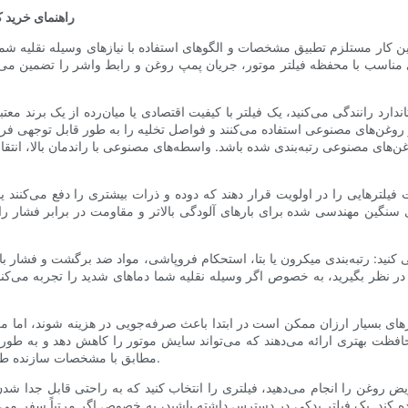
راهنمای خرید ک
ن کار مستلزم تطبیق مشخصات و الگوهای استفاده با نیازهای وسیله نقلیه شما
ارد رانندگی می‌کنید، یک فیلتر با کیفیت اقتصادی یا میان‌رده از یک برند معت
ز روغن‌های مصنوعی استفاده می‌کنند و فواصل تخلیه را به طور قابل توجهی فر
ای مصنوعی رتبه‌بندی شده باشد. واسطه‌های مصنوعی با راندمان بالا، انتقال 
فیلترهایی را در اولویت قرار دهند که دوده و ذرات بیشتری را دفع می‌کنند ی
ای سنگین مهندسی شده برای بارهای آلودگی بالاتر و مقاومت در برابر فشار را
 رتبه‌بندی میکرون یا بتا، استحکام فروپاشی، مواد ضد برگشت و فشار باز ش
 در نظر بگیرید، به خصوص اگر وسیله نقلیه شما دماهای شدید را تجربه می‌کند
رهای بسیار ارزان ممکن است در ابتدا باعث صرفه‌جویی در هزینه شوند، اما می‌
بهتری ارائه می‌دهند که می‌تواند سایش موتور را کاهش دهد و به طور بالقوه هزینه‌های تعمیر 
مطابق با مشخصات سازنده طراحی شده‌اند و هماهنگی گارانتی و اطمینان از نصب را تضمین می‌کنند.
یض روغن را انجام می‌دهید، فیلتری را انتخاب کنید که به راحتی قابل جدا شد
 کند. یک فیلتر یدکی در دسترس داشته باشید، به خصوص اگر مرتباً سفر می‌ک