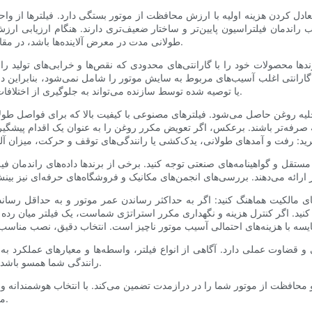
ادل کردن هزینه اولیه با ارزش محافظت از موتور بستگی دارد. فیلترها از واح
 راندمان فیلتراسیون پایین‌تر و ساختار ضعیف‌تری دارند. هنگام ارزیابی ارزش
طولانی مدت در معرض آلاینده‌ها باشد، در مقابل اختلاف قیمت افزایشی برای یک فیلتر با کیفیت بالاتر در نظر بگیرید.
دها محصولات خود را با گارانتی‌های محدودی که نقص‌ها و خرابی‌های تولید 
ن گارانتی اغلب آسیب‌های مربوط به سایش موتور را شامل نمی‌شود، بنابراین 
مکانیکی یا اجاره، استفاده از فیلترهای OEM یا توصیه شده توسط سازنده می‌تواند به جلوگیری از اختلافات در طول ادعاها کمک کند.
ه روغن حاصل می‌شود. فیلترهای مصنوعی با کیفیت بالا که برای فواصل طولان
 صرفه‌تر باشند. برعکس، اگر تعویض مکرر روغن را به عنوان یک اقدام پیشگیران
 مستقل و گواهینامه‌های صنعتی توجه کنید. برخی از برندها داده‌های راندمان 
‌های مالکیت هماهنگ کنید: اگر به حداکثر رساندن عمر موتور و به حداقل رس
. اگر کنترل هزینه و نگهداری مکرر استراتژی شماست، یک فیلتر میان رده معتبر
و قضاوت عملی دارد. آگاهی از انواع فیلتر، واسطه‌ها و معیارهای عملکرد به
رانندگی شما همسو باشد. اعتبار برند و نتایج آزمایش‌ها، اطمینان بیشتری به این انتخاب‌ها می‌دهد.
حافظت از موتور شما را در درازمدت تضمین می‌کند. با انتخاب هوشمندانه و
می‌شود که طول عمر قابل توجه موتور و آرامش خاطر را به همراه دارد.