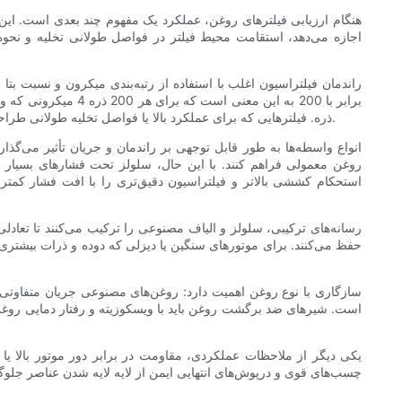
هنگام ارزیابی فیلترهای روغن، عملکرد یک مفهوم چند بعدی است. این ش
اجازه می‌دهد، استقامت محیط فیلتر در فواصل طولانی تخلیه و نحوه ر
ذره. فیلترهایی که برای عملکرد بالا یا فواصل تخلیه طولانی طراحی شده‌اند، معمولاً نسبت‌های بتای عالی را در اندازه ذرات کوچکتر ارائه می‌دهند زیرا موتورها در دوره‌های طولانی‌تر از روغن تمیزتر بهره‌مند می‌شوند.
انواع واسطه‌ها به طور قابل توجهی بر راندمان و جریان تأثیر می‌گذا
روغن معمولی فراهم کنند. با این حال، سلولز تحت فشارهای بسیار با
استحکام کششی بالاتر و فیلتراسیون دقیق‌تری را با افت فشار کمتر 
رسانه‌های ترکیبی، سلولز و الیاف مصنوعی را ترکیب می‌کنند تا تعادلی
حفظ می‌کنند. برای موتورهای سنگین یا دیزلی که دوده و ذرات بیشتری 
سازگاری با نوع روغن اهمیت دارد: روغن‌های مصنوعی جریان متفاوتی د
است. شیرهای ضد برگشت روغن باید با ویسکوزیته و رفتار دمایی روغن 
یکی دیگر از ملاحظات عملکردی، مقاومت در برابر دور موتور بالا یا
چسب‌های قوی و درپوش‌های انتهایی ایمن از لایه لایه شدن عناصر جلوگی