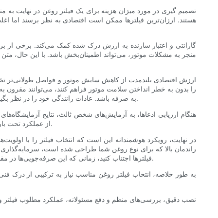
تصمیم گیری در مورد میزان هزینه برای یک فیلتر روغن در نهایت به متع
هستند. ارزان‌ترین فیلترها ممکن است اقتصادی به نظر برسند اما اغلب
گارانتی و اعتبار سازنده به ارزش درک شده کمک می‌کند. برخی از برن
منجر به مشکلات موتور، می‌تواند اطمینان‌بخش باشد. با این حال، مت
ارزش اقتصادی بلندمدت از کاهش سایش موتور و فواصل طولانی‌تر تخلی
را بدون به خطر انداختن سلامت موتور فراهم کنند، می‌توانند مقرون به
به صرفه باشد. عادات رانندگی خود را در نظر بگیرید: رفت و آمدهای طولانی، یدک‌کشی یا رانندگی‌های توقف و حرکت، میزان آلودگی را افزایش می‌دهد و فیلترهای با محافظت بالاتر را ترجیح می‌دهد.
هنگام ارزیابی ادعاها، به آزمایش‌های شخص ثالث، نتایج آزمایشگاه‌های
از عملکرد تحت بار ارائه می‌دهند. بررسی‌های انجمن‌های مکانیک و فروشگاه‌های حرفه‌ای نیز بینش عملی در مورد عملکرد و میزان خرابی در دنیای واقعی ارائه می‌دهند.
در نهایت، رویکرد هوشمندانه این است که انتخاب فیلتر را با اولویت
راندمان بالا که برای نوع روغن شما طراحی شده است، سرمایه‌گذاری کنید
فیلترها اجتناب کنید، زمانی که این صرفه‌جویی‌ها در مقایسه با هزینه‌های احتمالی آسیب موتور ناچیز است. انتخاب دقیق، نصب مناسب و نگهداری مسئولانه را برای به دست آوردن بهترین ارزش ترکیب کنید.
به طور خلاصه، انتخاب فیلتر روغن مناسب نیاز به ترکیبی از درک فنی 
نصب دقیق، بررسی‌های منظم و دفع مسئولانه، عملکرد مطلوب فیلتر و م