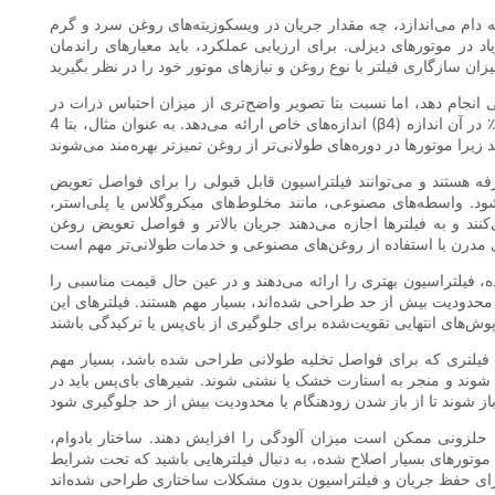
ه دام می‌اندازد، چه مقدار جریان در ویسکوزیته‌های روغن سرد و گرم
 در موتورهای دیزلی. برای ارزیابی عملکرد، باید معیارهای راندمان
ا بیان می‌شود. یک فیلتر با رتبه‌بندی اسمی 20 میکرون ممکن است کار معقولی انجام دهد، اما نسبت بتا تصویر واضح‌تری از میزان احتباس ذرات در
اندازه‌های خاص ارائه می‌دهد. به عنوان مثال، بتا 4 (β4) برابر با 200 به این معنی است که برای هر 200 ذره 4 میکرونی که وارد فیلتر می‌شوند، فقط یک ذره در پایین دست ظاهر می‌شود - راندمان 99.5٪ در آن اندازه
رفه هستند و می‌توانند فیلتراسیون قابل قبولی را برای فواصل تعویض
شود. واسطه‌های مصنوعی، مانند مخلوط‌های میکروگلاس یا پلی‌استر،
ند و به فیلترها اجازه می‌دهند جریان بالاتر و فواصل تعویض روغن
ه، فیلتراسیون بهتری را ارائه می‌دهند و در عین حال قیمت مناسبی را
 محدودیت بیش از حد طراحی شده‌اند، بسیار مهم هستند. فیلترهای این
اب فیلتری که برای فواصل تخلیه طولانی طراحی شده باشد، بسیار مهم
 شوند و منجر به استارت خشک یا نشتی شوند. شیرهای بای‌پس باید در
ی حلزونی ممکن است میزان آلودگی را افزایش دهند. ساختار بادوام،
 موتورهای بسیار اصلاح شده، به دنبال فیلترهایی باشید که تحت شرایط