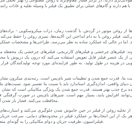
 با هم دارند و گام‌های عملی برای تطبیق یک فیلتر با وسیله نقلیه و عادات ران
ها از روغن موتور در گردش. با گذشت زمان، ذرات میکروسکوپی - براده‌های
کنند. فیلتر روغن با به دام انداختن این آلاینده‌ها، تمیزی روغن را حفظ می‌
وند: فیلترهای چرخشی و فیلترهای کارتریجی. فیلترهای چرخشی یک محفظه مس
از یک عنصر فیلتر قابل تعویض استفاده می‌کنند که درون یک درپوش یا مح
ی در هزینه در طول تولید، به طور فزاینده‌ای مورد توجه تولیدکنندگان قرا
ت بتا، قدرت جمع شدن و تنظیمات شیر ​​بای‌پس است. رتبه‌بندی میکرون نشان ده
 دنیای واقعی، اندازه‌گیری استاندارد باید با نسبت بتا تفسیر شود. نسبت‌های ب
‌دهنده نرخ جذب بهتر هستند. قدرت جمع شدن یک ویژگی مکانیکی است که نشان می
 می‌توانند افزایش یابند، بسیار مهم است. شیرهای بای‌پس در صورت گرفتگی فی
محافظت می‌کنند. فشار باز شدن آنها باید برای خروجی پمپ روغن موتور و شرایط عملیاتی مناسب باشد.
ز تخلیه روغن از فیلتر در حین خاموش شدن جلوگیری می‌کنند و استارت‌های 
ک از این انتخاب‌ها بر عملکرد فیلتر در محدوده‌های دمایی، سرعت جریان و با
فیلتراسیون، ظرفیت جریان و دوام مکانیکی را به گونه‌ای متعادل کند که با نیازهای موتور و عادات رانندگی شما مطابقت داشته باشد.