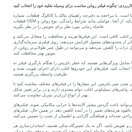
اربردی: چگونه فیلتر روغن مناسب برای وسیله نقلیه خود را انتخاب کنید
 است. با مراجعه به دفترچه راهنمای مالک یا کاتالوگ قطعات، شماره
قطعات OEM و مشخصات توصیه شده را بررسی کنید. این معیار، تناسب و سازگاری مناسب با محفظه فیلتر موتور، جریان پمپ روغن و رابط واشر را تضمین می‌کند. از آنجا، عواملی مانند شرایط رانندگی، نوع روغن و
فاصله زمانی مورد نظر برای تعویض را در نظر بگیرید.
بر اغلب کافی است. این فیلترها هزینه و محافظت را متعادل می‌کنند و
اتر از محدوده‌های معمول افزایش می‌دهند، روی فیلتری سرمایه‌گذاری
ذرات را کاهش می‌دهند و می‌توانند در طول عمر طولانی‌تر روغن، از
موتور بهتر محافظت کنند.
ا شامل ویژگی‌هایی هستند که خطر بای‌پس را هنگام بارگیری فیلتر به
 انتخاب کنند. فیلترهای این خودروها اغلب دارای اجزای تقویت شده و
ظرفیت واسطه بزرگتری هستند.
دن شیر بای‌پس. این معیارها را در فیلترهای مختلف مقایسه کنید تا
. واشرهای سیلیکونی اغلب دوام بیشتری دارند و در برابر تغییر شکل
بهتر از انواع ارزان‌تر نیتریل مقاومت می‌کنند.
توانند باعث گردش بیشتر آلاینده‌ها یا خرابی مکانیکی شوند. فیلترهای
را در آینده کاهش دهد. در همین حال، فیلترهای OEM اغلب به یک توافق می‌رسند: آنها
ن و تعویض باشد. اگر به یک تعمیرگاه متکی هستید، استانداردسازی هر
نید یا سفرهای جاده‌ای انجام می‌دهید که تعویض به موقع روغن ممکن