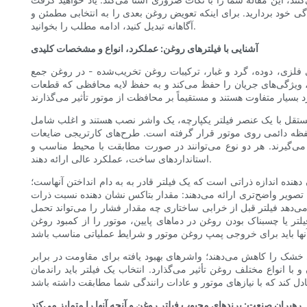
ندگی خود بردارید. برای اینکه تعویض روغن بعدی را به انتخابی مطمئن و
آگاهانه تبدیل کنید، ادامه مطلب را بخوانید.
آشنایی با فیلترهای روغن: عملکرد، انواع و مشخصات کلیدی
 فلزی، دوده، گرد و غبار، ترکیبات روغن تخریب‌شده - در روغن جمع
کند، ویژگی‌های جریان را حفظ می‌کند و به حفظ لایه محافظی که قطعات
تقل با یک عنصر فیلتر یکپارچه، یک واشر نصب هستند و اغلب شامل
فظه دائمی روی موتور قرار گرفته است. طرح‌های کارتریجی ضایعات
ر می‌گیرند. هر دو نوع می‌توانند در صورت مطابقت با محیط مناسب و
استانداردهای ساخت، عملکرد عالی ارائه دهند.
نده اندازه ذراتی است که یک فیلتر قادر به به دام انداختن آنهاست؛
تا تصویر واضح‌تری ارائه می‌دهند: مقدار بتاکس نشان دهنده نسبت ذرات
‌دهد فیلتر قبل از خرابی ساختاری چه مقدار فشار را می‌تواند تحمل
لتر یا چسبناک بودن روغن در دماهای پایین، موتور را از کمبود روغن
خشک را کاهش می‌دهند؛ واشرهای بهبود یافته برای مقاومت در برابر
 انواع مختلف روغن تأثیر می‌گذارد. انتخاب یک فیلتر باید راندمان
رهبران صنعت: برندهای محبوب فیلتر روغن و آنچه آنها را متمایز می‌کند