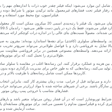
امل این موارد می‌شود: اینکه فیلتر چقدر خوب ذرات با اندازه‌های مهم را ب
فتار فیلتر تحت فشارهای غیرمعمول مانند ترکیدن موتور یا شرایط دوده زیاد
فیلتراسیون، نوع محیط مورد استفاده و میزان سازگاری فیلتر با نوع روغن و نیازهای موتور خود را در نظر بگیرید.
راندمان فیلتراسیون اغلب با استفاده از رتبه‌بندی میکرون و نسبت بت
رند. واسطه‌های سلولزی (کاغذی) برای دهه‌ها استاندارد بوده‌اند: مقرون به ص
لا تمایل به فروپاشی دارد و با فواصل طولانی‌تر می‌تواند سریع‌تر تخریب 
ارائه می‌دهند. واسطه‌های مصنوعی همچنین در برابر فروپاشی مقاومت می‌کن
طولانی‌تری را تحمل کنند، که برای موتورهای مدرن با استفاده از روغن‌های مصنوعی و خدمات طولانی‌تر مهم است.
 بین هزینه و عملکرد برقرار کنند. این رسانه‌ها اغلب در مقایسه با سلولز ساد
تولید می‌کنند، رسانه‌هایی که به طور خاص برای مدیریت بارگذاری دوده بدون
کاربردها ممکن است شامل رسانه‌های با ظرفیت بالاتر و درپوش‌های انتهایی تقویت‌شده برای جلوگیری از بای‌پس یا ترکیدگی باشند.
ارند و می‌توانند قبل از خرابی، مدت زمان بیشتری کار کنند، بنابراین انتخ
سازگار باشند. برخی از شیرهای ساخته شده با مواد ارزان‌تر می‌توانند خراب
فشارهای متناسب با خروجی پمپ روغن موتور باز شوند تا از باز شدن زودهنگام یا محدودیت بیش از حد جلوگیری شود.
 شرایط توربوشارژ است که در آن فشار روغن می‌تواند متغیر باشد و بارها
ری کرده و فیلتراسیون مداوم را تضمین می‌کنند. برای موتورهای مسابقه‌ای یا
سخت آزمایش شده و برای حفظ جریان و فیلتراسیون بدون مشکلات ساختاری طراحی شده‌اند.