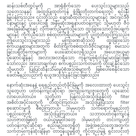
ဆန်းသစ်တီထွင်မှုကို အာရုံစိုက်သော ပေးသွင်းသူများသည်
သုတေသနနှင့် အထူးပြုထုတ်ကုန် ဖွံ့ဖြိုးတိုးတက်ရေးတွင် ရင်းနှီး
မြှုပ်နှံကြသည်။ ၎င်းတို့သည် ချောဆီထုတ်လုပ်သူများနှင့် အင်ဂျင်ဒီဇို
င်နာများနှင့် ပူးပေါင်း၍ အနိမ့်ဆုံးအရှနာပတ်ဝန်းကျင် သို့မဟုတ် ဇီဝ
အခြေခံဆီများနှင့် လိုက်ဖက်ညီမှုကဲ့သို့သော ထူးခြားသောလိုအပ်ချက်
များနှင့် ကိုက်ညီသော စစ်ထုတ်ကိရိယာများကို ပူးတွဲတီထွင်ကြသည်။
ဤပေးသွင်းသူများသည် မကြာခဏဆိုသလို ထူးခြားသော
စက်ယန္တရားများအတွက် စိတ်ကြိုက်စစ်ထုတ်ဒီဇိုင်းများနှင့် စမ်းသပ်
ခြင်းပရိုတိုကောများကို ပေးဆောင်လေ့ရှိသည်။ အပေးအယူမှာ
ပို့ဆောင်ချိန်နှင့် အလားအလာရှိသော ကုန်ကျစရိတ်မြင့်မားခြင်းဖြစ်
သော်လည်း အားသာချက်မှာ စက်ပစ္စည်းသက်တမ်းကို တိုးချဲ့နိုင်သော
သို့မဟုတ် ပြုပြင်ထိန်းသိမ်းမှုပုံစံအသစ်များကို ဖြစ်ပေါ်စေနိုင်သော
ခေတ်မီနည်းပညာကို ရယူအသုံးပြုနိုင်ခြင်းဖြစ်သည်။
နောက်ဆုံးအနေနဲ့ ရေရှည်တည်တံ့ခိုင်မြဲမှုကို အလေးထားတဲ့ ပေးသွင်း
သူတွေဟာ ပတ်ဝန်းကျင်ဆိုင်ရာ အကျိုးကျေးဇူးတွေကို ယူဆောင်
လာပေးပါတယ်။ သူတို့ဟာ ပြန်လည်အသုံးပြုနိုင်တဲ့ filter
အစိတ်အပိုင်းတွေကို တီထွင်ကြတယ်၊ အသုံးပြုပြီးသား filter
စုဆောင်းမှုကို စီစဉ်ကြတယ်၊ ဒါမှမဟုတ် သက်ရောက်မှုနည်းတဲ့
ပစ္စည်းတွေကို အသုံးပြုကြတယ်။ သဘာဝပတ်ဝန်းကျင်နဲ့
သဟဇာတဖြစ်တဲ့ ဝယ်ယူမှုမူဝါဒတွေ ဒါမှမဟုတ် တင်းကျပ်တဲ့
ပတ်ဝန်းကျင်ဆိုင်ရာ စည်းမျဉ်းတွေရှိတဲ့ အဖွဲ့အစည်းတွေအတွက်၊
သက်တမ်းကုန်ဆုံးချိန်မှာ တာဝန်ယူမှုရှိတဲ့ ကိုင်တွယ်မှုနဲ့ ရှင်းလင်းတဲ့