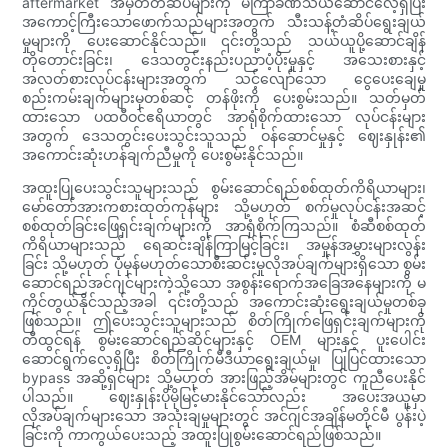
aftermarket အမှတ်တံဆိပ်များကို မကြာခဏသယ်ဆောင်လေ့ရှိပြီး
အကောင့်ကြီးသောဖောက်သည်များအတွက် သီးသန့်တံဆိပ်ရွေးချယ်
မှုများကို ပေးဆောင်နိုင်သည်။ ၎င်းတို့သည် သယ်ယူပို့ဆောင်ချိန်
တိုတောင်းခြင်း၊ ဒေသတွင်းနည်းပညာပံ့ပိုးမှုနှင့် အသေးစားနှင့်
အလတ်စားလုပ်ငန်းများအတွက် သင့်လျော်သော ငွေပေးချေမှု
စည်းကမ်းချက်များမှတစ်ဆင့် တန်ဖိုးကို ပေးစွမ်းသည်။ သတ်မှတ်
ထားသော ပထဝီဝင်ဧရိယာတွင် အာရုံစိုက်ထားသော လုပ်ငန်းများ
အတွက် ဒေသတွင်းပေးသွင်းသူသည် ဝန်ဆောင်မှုနှင့် ဈေးနှုန်း၏
အကောင်းဆုံးဟန်ချက်ညီမှုကို ပေးစွမ်းနိုင်သည်။
အထူးပြုပေးသွင်းသူများသည် စွမ်းဆောင်ရည်စစ်ထုတ်ကိရိယာများ၊
မော်တော်အားကစားထုတ်ကုန်များ သို့မဟုတ် စက်မှုလုပ်ငန်းအဆင့်
စစ်ထုတ်ခြင်းဖြေရှင်းချက်များကို အာရုံစိုက်ကြသည်။ စံဆီစစ်ထုတ်
ကိရိယာများသည် ရေဆင်းချိန်ကြာမြင့်ခြင်း၊ အမှုန်အမွှားများလွန်း
ခြင်း သို့မဟုတ် ပုံမှန်မဟုတ်သောစီးဆင်းမှုလိုအပ်ချက်များရှိသော စွမ်း
ဆောင်ရည်အင်ဂျင်များကဲ့သို့သော အစွန်းရောက်အခြေအနေများကို မ
ကိုင်တွယ်နိုင်သည့်အခါ ၎င်းတို့သည် အကောင်းဆုံးရွေးချယ်မှုတစ်ခု
ဖြစ်သည်။ ဤပေးသွင်းသူများသည် စိတ်ကြိုက်ဖြေရှင်းချက်များကို
တီထွင်ရန် စွမ်းဆောင်ရည်ဆိုင်များနှင့် OEM များနှင့် ပူးပေါင်း
ဆောင်ရွက်လေ့ရှိပြီး စိတ်ကြိုက်မီဒီယာရွေးချယ်မှု၊ ပြုပြင်ထားသော
bypass အဆို့ရှင်များ သို့မဟုတ် အားဖြည့်အိမ်များတွင် ကူညီပေးနိုင်
ပါသည်။ ဈေးနှုန်းပိုမိုမြင့်မားနိုင်သော်လည်း အပေးအယူမှာ
လိုအပ်ချက်များသော အသုံးချမှုများတွင် အင်ဂျင်အချိန်မတိုင်မီ ပွန်းပဲ့
ခြင်းကို ကာကွယ်ပေးသည့် အထူးပြုစွမ်းဆောင်ရည်ဖြစ်သည်။