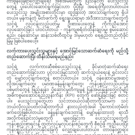
ကာဗွန်ခြေရာလျှော့ချရေး အစီအမံတွေကို ပြသနိုင်တဲ့ ပေးသွင်းသူ
တွေနဲ့ ပူးပေါင်းဆောင်ရွက်ခြင်းဟာ ပိုပိုပြီး အရေးကြီးလာပါတယ်။
ပေးသွင်းသူ အမျိုးအစားတိုင်းမှာ ထူးခြားတဲ့ အားသာချက်တွေ ရှိပါ
တယ်။ မှန်ကန်တဲ့ မိတ်ဖက်ကို ရွေးချယ်ရာမှာ အဲဒီအားသာချက်တွေကို
သင့်ရဲ့ လုပ်ငန်းလည်ပတ်မှု ဦးစားပေးတွေနဲ့ ကိုက်ညီအောင်
လုပ်ဆောင်ခြင်း ပါဝင်ပါတယ် - ကုန်ကျစရိတ်ထိန်းချုပ်မှု၊ စွမ်းဆောင်
ရည်၊ ဝန်ဆောင်မှု၊ ဆန်းသစ်တီထွင်မှု ဒါမှမဟုတ် ရေရှည်တည်တံ့ခိုင်
မြဲမှု ဖြစ်ပါစေပေါ့။
လက်ကားပေးသွင်းသူများနှင့် အောင်မြင်သောဆက်ဆံရေးကို မည်သို့
တည်ဆောက်ပြီး ထိန်းသိမ်းရမည်နည်း
သင့်ရဲ့ လက်ကားဆီစစ်ပေးသွင်းသူနဲ့ ခိုင်မာတဲ့ဆက်ဆံရေး
တည်ဆောက်ခြင်းဟာ ပွင့်လင်းမြင်သာတဲ့ ဆက်သွယ်ရေးနဲ့ ရှင်းလင်း
တဲ့ မျှော်လင့်ချက်တွေနဲ့ စတင်ပါတယ်။ သင့်ရဲ့ ဝန်ဆောင်မှုအဆင့်
လိုအပ်ချက်တွေ၊ ပမာဏခန့်မှန်းချက်တွေ၊ ကုန်ပစ္စည်းလည်ပတ်မှု
ပစ်မှတ်တွေနဲ့ ဖြည့်နှုန်း၊ ပို့ဆောင်မှုတိကျမှုနဲ့ ပြန်အမ်းနှုန်းတွေလိုမျိုး
အဓိကစွမ်းဆောင်ရည်ညွှန်းကိန်း (KPI) တွေကို ဖော်ပြခြင်းဖြင့် စတင်
ပါ။ ပေးသွင်းသူတွေဟာ သင်ဘာဝယ်လဲဆိုတာကိုသာမက သင်
ဘယ်လိုလည်ပတ်လဲဆိုတာကိုပါ နားလည်တဲ့အခါ ပိုကောင်းတဲ့မိတ်
ဖက်တွေဖြစ်ပါတယ်။ ခန့်မှန်းချက်ဒေတာနဲ့ မျှော်မှန်းထားတဲ့ ရာသီ
အလိုက်ပြောင်းလဲမှုတွေကို မျှဝေခြင်းက ပေးသွင်းသူတွေကို
ကုန်ပစ္စည်းစာရင်းနဲ့ ထုတ်လုပ်မှုလုပ်ငန်းစဉ်တွေကို စီစဉ်ဖို့ ကူညီပေးပြီး
ကုန်ပစ္စည်းပြတ်လပ်နိုင်ခြေကို လျှော့ချပေးပါတယ်။ တာဝန်ဝတ္တရား