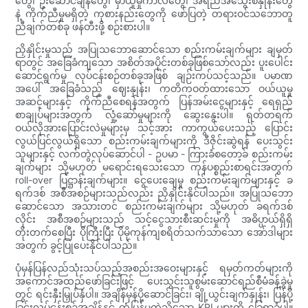
တွေ၊ ဦးဆောင်ချိန်တွေ၊ မှာယူမှုကာလတွေ၊ အရည်အသွေးစံနှုန်းတွေ
နဲ့ ကိုက်ညီမှုမရှိတဲ့ ကုစားနည်းတွေကို ဖော်ပြတဲ့ တရားဝင်သဘောတူ
ညီချက်တစ်ခု ဖန်တီးဖို့ စဉ်းစားပါ။
ညှိနှိုင်းမှုသည် အပြုသဘောဆောင်သော စည်းကမ်းချက်များ ချမှတ်
ရာတွင် အခြေခံကျသော အစိတ်အပိုင်းတစ်ခုဖြစ်သော်လည်း ပူးပေါင်း
ဆောင်ရွက်မှု လုပ်ငန်းစဉ်တစ်ခုအဖြစ် ချဉ်းကပ်သင့်သည်။ ပမာဏ
အပေါ် အခြေခံသည့် ဈေးနှုန်း၊ ကတိကဝတ်ထားသော ဝယ်ယူမှု
အဆင့်များနှင့် ကိုက်ညီစေရန်အတွက် ပြန်အမ်းငွေများနှင့် ရေရှည်
စာချုပ်များအတွက် လှုံ့ဆော်မှုများကို ဆွေးနွေးပါ။ ရုတ်တရက်
ဝယ်လိုအားပြောင်းလဲမှုများမှ သင့်အား ကာကွယ်ပေးသည့် ပြောင်း
လွယ်ပြင်လွယ်ရှိသော စည်းကမ်းချက်များကို ဒီဇိုင်းဆွဲရန် ပေးသွင်း
သူများနှင့် လက်တွဲလုပ်ဆောင်ပါ - ဥပမာ - ကြားခံစတော့ခ် စည်းကမ်း
ချက်များ သို့မဟုတ် မရောင်းရသေးသော ကုန်ပစ္စည်းစာရင်းအတွက်
roll-over ပြဋ္ဌာန်းချက်များ။ ငွေပေးချေမှု စည်းကမ်းချက်များနှင့် ခ
ရက်ဒစ် အစီအစဉ်များသည်လည်း ညှိနှိုင်းနိုင်ပါသည်။ အပြုသဘော
ဆောင်သော အသားတင် စည်းကမ်းချက်များ သို့မဟုတ် ခရက်ဒစ်
လိုင်း အစီအစဉ်များသည် သင့်ငွေသားစီးဆင်းမှုကို အဓိပ္ပာယ်ရှိရှိ
တိုးတက်စေပြီး ပိုကြီးပြီး ပိုမိုကုန်ကျစရိတ်သက်သာသော အော်ဒါများ
အတွက် ခွင့်ပြုပေးနိုင်ပါသည်။
ပုံမှန်ပြန်လည်သုံးသပ်သည့်အစည်းအဝေးများနှင့် ရမှတ်ကတ်များကို
အကောင်အထည်ဖော်ခြင်းဖြင့် ပေးသွင်းသူစွမ်းဆောင်ရည်စီမံခန့်ခွဲမှု
တွင် ရင်းနှီးမြှုပ်နှံပါ။ အချိန်မှန်ပို့ဆောင်ခြင်း၊ ချို့ယွင်းချက်နှုန်း၊ ပြန်ပို့
ခြင်းလုပ်ငန်းစဉ်အချိန်နှင့် တုံ့ပြန်မှုကဲ့သို့သော KPI များကို ခြေရာခံပါ။