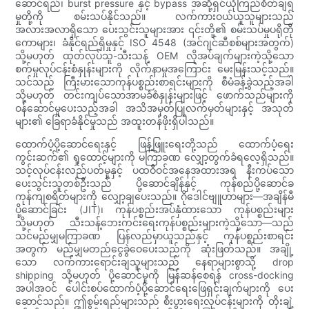
ဆောင်ရည်၊ burst pressure နှင့် bypass အဆို့ရှင်ယုံကြည်စိတ်ချရ
မှုတို့ကို စမ်းသပ်နိုင်သည်။ လက်ကားဝယ်ယူသူများသည်
အလားအလာရှိသော ပေးသွင်းသူများအား ၎င်းတို့၏ စမ်းသပ်မှုပရိုတို
ကောများ၊ ခံနိုင်ရည်ရှိမှုနှင့် ISO 4548 (အင်ဂျင်ဆီစစ်များအတွက်)
သို့မဟုတ် ထုတ်လုပ်သူ-သီးသန့် OEM လိုအပ်ချက်များကဲ့သို့သော
စက်မှုလုပ်ငန်းစံနှုန်းများကို လိုက်နာမှုအကြောင်း မေးမြန်းသင့်သည်။
သင်သည် ကြီးမားသောကုန်ပစ္စည်းစာရင်းများကို စီမံခန့်ခွဲသည့်အခါ
သို့မဟုတ် တင်းကျပ်သောအာမခံစံနှုန်းများဖြင့် ဖောက်သည်များကို
ဝန်ဆောင်မှုပေးသည့်အခါ အသိအမှတ်ပြုလက်မှတ်များနှင့် အသုတ်
များ၏ ခြေရာခံနိုင်မှုသည် အထူးတန်ဖိုးရှိပါသည်။
ထောက်ပံ့ပို့ဆောင်ရေးနှင့် ဖြန့်ဖြူးရေးတို့သည် ထောက်ပံ့ရေး
ကွင်းဆက်၏ ရှုထောင့်များကို မကြာခဏ လျှော့တွက်ခံရလေ့ရှိသည်။
သင့်လုပ်ငန်းလည်ပတ်မှုနှင့် ပထဝီဝင်အနေအထားအရ နီးကပ်သော
ပေးသွင်းသူတစ်ဦးသည် ပို့ဆောင်ချိန်နှင့် ကုန်စည်ပို့ဆောင်ခ
ကုန်ကျစရိတ်များကို လျှော့ချပေးသည်။ ဂိုဒေါင်ဗျူဟာများ—အချိန်မီ
ပို့ဆောင်ခြင်း (JIT)၊ ကုန်ပစ္စည်းအပ်နှံထားသော ကုန်ပစ္စည်းများ
သို့မဟုတ် သီးသန့်ဘေးကင်းရေးကုန်ပစ္စည်းများကဲ့သို့သော—သည်
သင်မည်မျှမကြာခဏ ပြန်လည်မှာယူသည်နှင့် ကုန်ပစ္စည်းစာရင်း
အတွက် မည်မျှမတည်ငွေခွဲဝေပေးသည်ကို ဆုံးဖြတ်သည်။ အချို့
သော လက်ကားရောင်းချသူများသည် နေရာများစွာသို့ drop
shipping သို့မဟုတ် ပို့ဆောင်မှုကို မြန်ဆန်စေရန် cross-docking
အပါအဝင် ပေါင်းစပ်ထောက်ပံ့ပို့ဆောင်ရေးဖြေရှင်းချက်များကို ပေး
ဆောင်သည်။ ဤစွမ်းရည်များသည် စီးပွားရေးလုပ်ငန်းများကို တိုးချဲ့