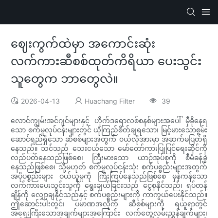
ဈေးကွက်ထဲမှာ အကောင်းဆုံး
လက်ကားဆီစစ်ထုတ်ကိရိယာ ပေးသွင်း
သူတွေက ဘာတွေလဲ။
2026-04-13
Huachang Filter
39
လောင်ကျွမ်းအင်ဂျင်များနှင့် ဟိုက်ဒရောလစ်စနစ်များအပေါ် မှီခိုနေရ
သော စက်မှုလုပ်ငန်းများတွင် ယုံကြည်စိတ်ချရသော၊ မြင့်မားသောစွမ်း
ဆောင်ရည်ရှိသော ဆီစစ်များအတွက် ၀ယ်လိုအားမှာ အဆက်မပြတ်ရှိ
နေသည်။ သင်သည် သေးငယ်သော မော်တော်ကားပြုပြင်ရေးဆိုင်ကို
လည်ပတ်နေသည်ဖြစ်စေ၊ ကြီးမားသော ယာဉ်အုပ်စုကို စီမံခန့်ခွဲ
နေသည်ဖြစ်စေ၊ သို့မဟုတ် စက်မှုလုပ်ငန်းသုံး စက်ပစ္စည်းများအတွက်
အပိုပစ္စည်းများ ဝယ်ယူမှုကို ကြီးကြပ်နေသည်ဖြစ်စေ မှန်ကန်သော
လက်ကားပေးသွင်းသူကို ရွေးချယ်ခြင်းသည် ငွေစုနိုင်သည်၊ ရပ်တန့်
ချိန်ကို လျှော့ချနိုင်သည်နှင့် စက်ပစ္စည်းများကို ကာကွယ်ပေးနိုင်သည်။
ဤဆောင်းပါးတွင်၊ ပမာဏအလိုက် ဆီစစ်များကို ရယူရာတွင်
အရေးကြီးသောအချက်များအကြောင်း လက်တွေ့လမ်းညွှန်ချက်များ၊