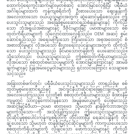
ထောက်ပံ့ရေးကွင်းဆက်များမှတစ်ဆင့် အောင်မြင်လေ့ရှိပြီး ပရီမီယံ
အင်္ဂါရပ်များထက် ကုန်ကျစရိတ်ကို ဦးစားပေးသော ဈေးနှုန်းကို
အလေးထားသော ဝယ်ယူသူများအတွက် ဆွဲဆောင်မှုရှိစေသည်။ ဤ
ပေးသွင်းသူများသည် အခြေခံစွမ်းဆောင်ရည်စံနှုန်းများနှင့် ကိုက်ညီ
သော ဘုံအရွယ်အစားများနှင့် ဒီဇိုင်းများဖြင့် ပမာဏများသော စစ်
ထုတ်ကိရိယာများကို သိုလှောင်ထားလေ့ရှိသည်။ OEM အဆင့် စွမ်း
ဆောင်ရည်သည် အရေးမကြီးသော ကြီးမားသော အစုအဝေးတွင် စံ
အစားထိုးမှုများ လိုအပ်သော စီးပွားရေးလုပ်ငန်းများအတွက် ထိုကဲ့သို့
သော ပေးသွင်းသူများသည် ခိုင်မာသောတန်ဖိုးကို ပေးဆောင်သည်။
သို့သော်လည်း ဝယ်ယူသူများသည် ဤစစ်ထုတ်ကိရိယာများသည်
လိုအပ်သော စစ်ထုတ်စမ်းသပ်မှုများကို အောင်မြင်ကြောင်းနှင့် အာမခံ
ချက်များနှင့် ပြန်အမ်းငွေမူဝါဒများသည် ရှင်းလင်းကြောင်း သေချာစေ
သင့်သည်။
အခြားတစ်ဖက်တွင်၊ ပရီမီယံပေးသွင်းသူများသည် တာရှည်ခံမှု၊ စစ်
ထုတ်မှုစွမ်းဆောင်ရည်နှင့် အင်ဂျင်နီယာဆိုင်ရာဖြေရှင်းချက်များကို
အလေးပေးကြသည်။ ၎င်းတို့၏ စစ်ထုတ်ကိရိယာများသည် ဖိအားနိမ့်
ကျမှုတွင် သာလွန်ကောင်းမွန်သော အမှုန်ဖမ်းယူမှုကို ပေးစွမ်းသည့်
အဆင့်မြင့်မီဒီယာ—ဥပမာ ဓာတုဗေဒ သို့မဟုတ် နာနိုဖိုက်ဘာအလွှာ
များကဲ့သို့သော—ကို အသုံးပြုကြသည်။ ဤပေးသွင်းသူများသည်
ပိုင်ဆိုင်မှုစုစုပေါင်းကုန်ကျစရိတ်ကို တိုင်းတာပြီး ရေဆင်းချိန်ကို တိုး
ချဲ့ပေးသော သို့မဟုတ် တန်ဖိုးမြင့်ပိုင်ဆိုင်မှုများကို ကာကွယ်ပေးသော
စစ်ထုတ်ကိရိယာများကို လိုချင်သော ဖောက်သည်များနှင့် ကိုက်ညီ