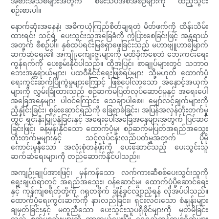
အစားအသစ်များအတွက် စမ်းသပ်အစီအစဉ်များကို ထည့်သွင်း
စဉ်းစားပါ။
နောက်ဆုံးအနေနဲ့၊ အဓိကယုံကြည်စိတ်ချရတဲ့ မိတ်ဖက်ကို ထိန်းသိမ်း
ထားရင်း သင့်ရဲ့ ပေးသွင်းသူအခြေခံကို ကွဲပြားစေခြင်းဖြင့် အန္တရာယ်
အတွက် စီစဉ်ပါ။ နှစ်ထပ်ရင်းမြစ်ရှာဖွေခြင်းသည် မဟာဗျူဟာမြောက်
ဆက်ဆံရေး၏ အကျိုးကျေးဇူးများကို မထိခိုက်စေဘဲ ဘေးကင်းရေး
ကွန်ရက်ကို ပေးစွမ်းနိုင်ပါသည်။ ထို့အပြင်၊ စာချုပ်များတွင် သဘာဝ
ဘေးအန္တရာယ်များ၊ ပထဝီနိုင်ငံရေးဖြစ်ရပ်များ သို့မဟုတ် ထောက်ပံ့
ရေးကွင်းဆက်ပြိုကွဲမှုများကြောင့် ဖြစ်ပေါ်လာသော အနှောင့်အယှက်
များကို လွှမ်းခြုံထားသည့် စဉ်ဆက်မပြတ်လုပ်ဆောင်မှုနှင့် အရေးပေါ်
အခြေအနေများ ပါဝင်ကြောင်း သေချာပါစေ။ မျှော်လင့်ချက်များကို
ညှိနှိုင်းခြင်း၊ စွမ်းဆောင်ရည်ကို ခြေရာခံခြင်း၊ အပြန်အလှန်တိုးတက်မှု
တွင် ရင်းနှီးမြှုပ်နှံခြင်းနှင့် အရေးပေါ်အခြေအနေများအတွက် ပြင်ဆင်
ခြင်းဖြင့်၊ ခန့်မှန်းနိုင်သော ထောက်ပံ့မှု၊ စဉ်ဆက်မပြတ်အရည်အသွေး
တိုးတက်မှုများနှင့် သင့်လုပ်ငန်းလည်ပတ်မှုအတွက် ပိုမို
ကောင်းမွန်သော အလုံးစုံတန်ဖိုးကို ပေးဆောင်သည့် ပေးသွင်းသူ
ဆက်ဆံရေးများကို တည်ဆောက်နိုင်ပါသည်။
အကျဉ်းချုပ်အားဖြင့်၊ မှန်ကန်သော လက်ကားဆီစစ်ပေးသွင်းသူကို
ရွေးချယ်ရာတွင် အရည်အသွေး၊ ဝန်ဆောင်မှု၊ ထောက်ပံ့ပို့ဆောင်ရေး
နှင့် ကုန်ကျစရိတ်တို့ကို ဂရုတစိုက် ချိန်ခွင်လျှာညှိရန် လိုအပ်ပါသည်။
ထောက်ပံ့ရေးကွင်းဆက်ကို နားလည်ခြင်း၊ ရှင်းလင်းသော စံနှုန်းများ
ချမှတ်ခြင်းနှင့် မတူညီသော ပေးသွင်းသူပရိုဖိုင်များကို မှတ်မိခြင်း
သည် စက်ပစ္စည်းများကို ကာကွယ်ပေးပြီး ရေရှည်ကုန်ကျစရိတ်များ