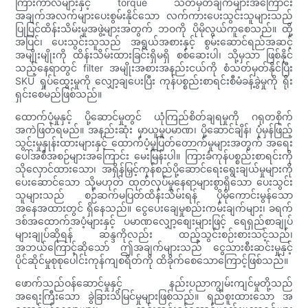
ကြားကာလများနှင့် torque သတ်မှတ်ချက်များအကြောင်း
အချက်အလက်များပေးစွမ်းနိုင်သော လက်ကားပေးသွင်းသူများသည်
ပြုပြင်ထိန်းသိမ်းမှုအဖွဲ့များအတွက် ဘဝကို ပိုမိုလွယ်ကူစေသည်။ ထို့
အပြင်၊ ပေးသွင်းသူသည် အရွယ်အစားနှင့် စွမ်းဆောင်ရည်အဆင့်
အမျိုးမျိုးကို ထိန်းသိမ်းထားခြင်းရှိမရှိ စစ်ဆေးပါ၊ သို့မှသာ ဖြစ်နိုင်
သည့်နေရာတွင် filter အမျိုးအစားအနည်းငယ်ကို စံသတ်မှတ်နိုင်ပြီး
SKU ရှုပ်ထွေးမှုကို လျှော့ချပေးပြီး ကုန်ပစ္စည်းစာရင်းစီမံခန့်ခွဲမှုကို ရိုး
ရှင်းစေမည်ဖြစ်သည်။
ထောက်ပံ့မှုနှင့် ပို့ဆောင်မှုတွင် ယုံကြည်စိတ်ချရမှုကို ဂရုတစိုက်
အကဲဖြတ်ရမည်။ အနည်းဆုံး မှာယူမှုပမာဏ၊ ပို့ဆောင်ချိန်၊ ပုံမှန်ဖြည့်
သွင်းမှုနှုန်းထားများနှင့် ထောက်ပံ့မှုပြတ်တောက်မှုများအတွက် အရေး
ပေါ်အစီအစဉ်များအကြောင်း မေးမြန်းပါ။ ကြားခံကုန်ပစ္စည်းစာရင်းကို
သိုလှောင်ထားသော၊ အရှိန်မြှင့်ကုန်စည်ပို့ဆောင်ရေးရွေးချယ်မှုများကို
ပေးဆောင်သော သို့မဟုတ် ထုတ်လုပ်မှုနေရာများစွာရှိသော ပေးသွင်း
သူများသည် စဉ်ဆက်မပြတ်ထိန်းသိမ်းရန် ပိုမိုကောင်းမွန်သော
အနေအထားတွင် ရှိနေသည်။ ငွေပေးချေမှုစည်းကမ်းချက်များ၊ ခရက်
ဒစ်အထောက်အပံ့များနှင့် ပမာဏလျှော့စျေးများဖြင့် ရေရှည်စာချုပ်
များချုပ်ဆိုရန် ဆန္ဒကိုလည်း ထည့်သွင်းစဉ်းစားသင့်သည်၊
အဘယ်ကြောင့်ဆိုသော် ဤအချက်များသည် ငွေသားစီးဆင်းမှုနှင့်
ပိုင်ဆိုင်မှုစုစုပေါင်းကုန်ကျစရိတ်ကို ထိခိုက်စေသောကြောင့်ဖြစ်သည်။
ဖောက်သည်ဝန်ဆောင်မှုနှင့် နည်းပညာကျွမ်းကျင်မှုတို့သည်
အရေးကြီးသော ခွဲခြားသိမြင်မှုများဖြစ်သည်။ ရည်စူးထားသော အ