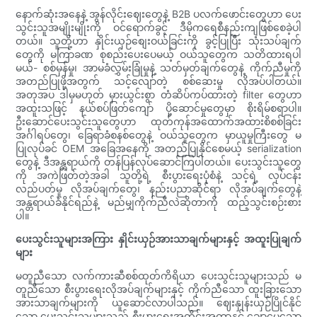
နောက်ဆုံးအနေနဲ့ အွန်လိုင်းဈေးတွေနဲ့ B2B ပလက်ဖောင်းတွေဟာ ပေး
သွင်းသူအမျိုးမျိုးကို ဝင်ရောက်ခွင့် ဒီမိုကရေစီနည်းကျဖြစ်စေခဲ့ပါ
တယ်။ သူတို့ဟာ နှိုင်းယှဉ်စျေးဝယ်ခြင်းကို ခွင့်ပြုပြီး သုံးသပ်ချက်
တွေကို မကြာခဏ စုစည်းပေးပေမယ့် ဝယ်သူတွေက သတိထားရပါ
မယ်- စစ်မှန်မှု၊ အာမခံလွှမ်းခြုံမှုနဲ့ သတ်မှတ်ချက်တွေနဲ့ ကိုက်ညီမှုကို
အတည်ပြုဖို့အတွက် သင့်လျော်တဲ့ စစ်ဆေးမှု လိုအပ်ပါတယ်။
အတုအပ ဒါမှမဟုတ် မှားယွင်းစွာ တံဆိပ်ကပ်ထားတဲ့ filter တွေဟာ
အထူးသဖြင့် နယ်စပ်ဖြတ်ကျော် ပို့ဆောင်မှုတွေမှာ စိုးရိမ်စရာပါ။
ဦးဆောင်ပေးသွင်းသူတွေဟာ ထုတ်ကုန်အထောက်အထားစိစစ်ခြင်း
အင်္ဂါရပ်တွေ၊ ခြေရာခံစနစ်တွေနဲ့ ဝယ်သူတွေက မှာယူမှုကြီးတွေ မ
ပြုလုပ်ခင် OEM အခြေအနေကို အတည်ပြုနိုင်စေမယ့် serialization
တွေနဲ့ ဒီအန္တရာယ်ကို တန်ပြန်လုပ်ဆောင်ကြပါတယ်။ ပေးသွင်းသူတွေ
ကို အကဲဖြတ်တဲ့အခါ သူတို့ရဲ့ စီးပွားရေးပုံစံနဲ့ သင့်ရဲ့ လုပ်ငန်း
လည်ပတ်မှု လိုအပ်ချက်တွေ၊ နည်းပညာဆိုင်ရာ လိုအပ်ချက်တွေနဲ့
အန္တရာယ်ခံနိုင်ရည်နဲ့ မည်မျှကိုက်ညီလဲဆိုတာကို ထည့်သွင်းစဉ်းစား
ပါ။
ပေးသွင်းသူများအကြား နှိုင်းယှဉ်အားသာချက်များနှင့် အထူးပြုချက်
များ
မတူညီသော လက်ကားဆီစစ်ထုတ်ကိရိယာ ပေးသွင်းသူများသည် မ
တူညီသော စီးပွားရေးလိုအပ်ချက်များနှင့် ကိုက်ညီသော ထူးခြားသော
အားသာချက်များကို ယူဆောင်လာပါသည်။ ဈေးနှုန်းယှဉ်ပြိုင်နိုင်
သော ပေးသွင်းသူများသည် စီးပွားရေးအတိုင်းအတာနှင့် ချောမွေ့သော