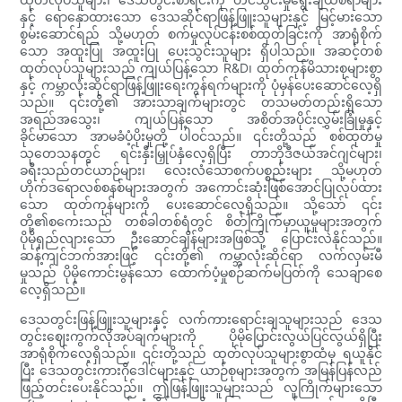
နှင့် ရောနှောထားသော ဒေသဆိုင်ရာဖြန့်ဖြူးသူများနှင့် မြင့်မားသော
စွမ်းဆောင်ရည် သို့မဟုတ် စက်မှုလုပ်ငန်းစစ်ထုတ်ခြင်းကို အာရုံစိုက်
သော အထူးပြု အထူးပြု ပေးသွင်းသူများ ရှိပါသည်။ အဆင့်တစ်
ထုတ်လုပ်သူများသည် ကျယ်ပြန့်သော R&D၊ ထုတ်ကုန်မိသားစုများစွာ
နှင့် ကမ္ဘာလုံးဆိုင်ရာဖြန့်ဖြူးရေးကွန်ရက်များကို ပုံမှန်ပေးဆောင်လေ့ရှိ
သည်။ ၎င်းတို့၏ အားသာချက်များတွင် တသမတ်တည်းရှိသော
အရည်အသွေး၊ ကျယ်ပြန့်သော အစိတ်အပိုင်းလွှမ်းခြုံမှုနှင့်
ခိုင်မာသော အာမခံပံ့ပိုးမှုတို့ ပါဝင်သည်။ ၎င်းတို့သည် စစ်ထုတ်မှု
သုတေသနတွင် ရင်းနှီးမြှုပ်နှံလေ့ရှိပြီး တာဘိုဒီဇယ်အင်ဂျင်များ၊
ခရီးသည်တင်ယာဉ်များ၊ လေးလံသောစက်ပစ္စည်းများ သို့မဟုတ်
ဟိုက်ဒရောလစ်စနစ်များအတွက် အကောင်းဆုံးဖြစ်အောင်ပြုလုပ်ထား
သော ထုတ်ကုန်များကို ပေးဆောင်လေ့ရှိသည်။ သို့သော် ၎င်း
တို့၏စကေးသည် တစ်ခါတစ်ရံတွင် စိတ်ကြိုက်မှာယူမှုများအတွက်
ပိုမိုရှည်လျားသော ဦးဆောင်ချိန်များအဖြစ်သို့ ပြောင်းလဲနိုင်သည်။
ဆန့်ကျင်ဘက်အားဖြင့် ၎င်းတို့၏ ကမ္ဘာလုံးဆိုင်ရာ လက်လှမ်းမီ
မှုသည် ပိုမိုကောင်းမွန်သော ထောက်ပံ့မှုစဉ်ဆက်မပြတ်ကို သေချာစေ
လေ့ရှိသည်။
ဒေသတွင်းဖြန့်ဖြူးသူများနှင့် လက်ကားရောင်းချသူများသည် ဒေသ
တွင်းဈေးကွက်လိုအပ်ချက်များကို ပိုမိုပြောင်းလွယ်ပြင်လွယ်ရှိပြီး
အာရုံစိုက်လေ့ရှိသည်။ ၎င်းတို့သည် ထုတ်လုပ်သူများစွာထံမှ ရယူနိုင်
ပြီး ဒေသတွင်းကားဂိုဒေါင်များနှင့် ယာဉ်စုများအတွက် အမြန်ပြန်လည်
ဖြည့်တင်းပေးနိုင်သည်။ ဤဖြန့်ဖြူးသူများသည် လူကြိုက်များသော