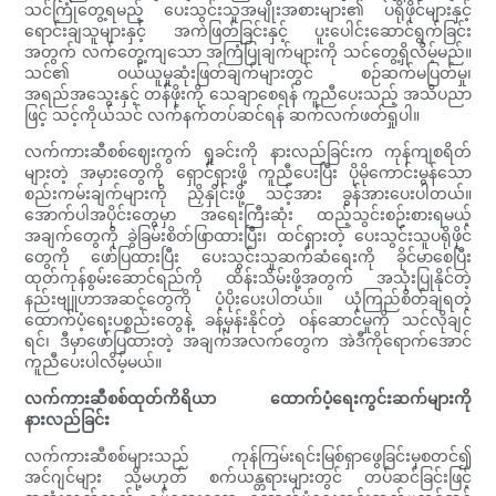
သင်ကြုံတွေ့ရမည့် ပေးသွင်းသူအမျိုးအစားများ၏ ပရိုဖိုင်များနှင့်
ရောင်းချသူများနှင့် အကဲဖြတ်ခြင်းနှင့် ပူးပေါင်းဆောင်ရွက်ခြင်း
အတွက် လက်တွေ့ကျသော အကြံပြုချက်များကို သင်တွေ့ရှိလိမ့်မည်။
သင်၏ ဝယ်ယူမှုဆုံးဖြတ်ချက်များတွင် စဉ်ဆက်မပြတ်မှု၊
အရည်အသွေးနှင့် တန်ဖိုးကို သေချာစေရန် ကူညီပေးသည့် အသိပညာ
ဖြင့် သင့်ကိုယ်သင် လက်နက်တပ်ဆင်ရန် ဆက်လက်ဖတ်ရှုပါ။
လက်ကားဆီစစ်ဈေးကွက် ရှုခင်းကို နားလည်ခြင်းက ကုန်ကျစရိတ်
များတဲ့ အမှားတွေကို ရှောင်ရှားဖို့ ကူညီပေးပြီး ပိုမိုကောင်းမွန်သော
စည်းကမ်းချက်များကို ညှိနှိုင်းဖို့ သင့်အား ခွန်အားပေးပါတယ်။
အောက်ပါအပိုင်းတွေမှာ အရေးကြီးဆုံး ထည့်သွင်းစဉ်းစားရမယ့်
အချက်တွေကို ခွဲခြမ်းစိတ်ဖြာထားပြီး၊ ထင်ရှားတဲ့ ပေးသွင်းသူပရိုဖိုင်
တွေကို ဖော်ပြထားပြီး ပေးသွင်းသူဆက်ဆံရေးကို ခိုင်မာစေပြီး
ထုတ်ကုန်စွမ်းဆောင်ရည်ကို ထိန်းသိမ်းဖို့အတွက် အသုံးပြုနိုင်တဲ့
နည်းဗျူဟာအဆင့်တွေကို ပံ့ပိုးပေးပါတယ်။ ယုံကြည်စိတ်ချရတဲ့
ထောက်ပံ့ရေးပစ္စည်းတွေနဲ့ ခန့်မှန်းနိုင်တဲ့ ဝန်ဆောင်မှုကို သင်လိုချင်
ရင်၊ ဒီမှာဖော်ပြထားတဲ့ အချက်အလက်တွေက အဲဒီကိုရောက်အောင်
ကူညီပေးပါလိမ့်မယ်။
လက်ကားဆီစစ်ထုတ်ကိရိယာ ထောက်ပံ့ရေးကွင်းဆက်များကို
နားလည်ခြင်း
လက်ကားဆီစစ်များသည် ကုန်ကြမ်းရင်းမြစ်ရှာဖွေခြင်းမှစတင်၍
အင်ဂျင်များ သို့မဟုတ် စက်ယန္တရားများတွင် တပ်ဆင်ခြင်းဖြင့်