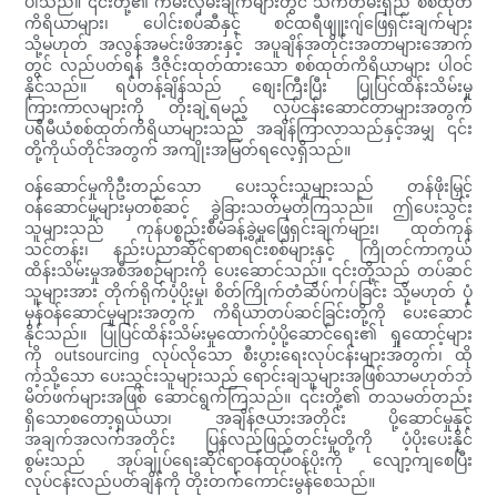
ပါသည်။ ၎င်းတို့၏ ကမ်းလှမ်းချက်များတွင် သက်တမ်းရှည် စစ်ထုတ်
ကိရိယာများ၊ ပေါင်းစပ်ဆီနှင့် စင်ထရီဖျူးဂျ်ဖြေရှင်းချက်များ
သို့မဟုတ် အလွန်အမင်းဖိအားနှင့် အပူချိန်အတိုင်းအတာများအောက်
တွင် လည်ပတ်ရန် ဒီဇိုင်းထုတ်ထားသော စစ်ထုတ်ကိရိယာများ ပါဝင်
နိုင်သည်။ ရပ်တန့်ချိန်သည် စျေးကြီးပြီး ပြုပြင်ထိန်းသိမ်းမှု
ကြားကာလများကို တိုးချဲ့ရမည့် လုပ်ငန်းဆောင်တာများအတွက်
ပရီမီယံစစ်ထုတ်ကိရိယာများသည် အချိန်ကြာလာသည်နှင့်အမျှ ၎င်း
တို့ကိုယ်တိုင်အတွက် အကျိုးအမြတ်ရလေ့ရှိသည်။
ဝန်ဆောင်မှုကိုဦးတည်သော ပေးသွင်းသူများသည် တန်ဖိုးမြှင့်
ဝန်ဆောင်မှုများမှတစ်ဆင့် ခွဲခြားသတ်မှတ်ကြသည်။ ဤပေးသွင်း
သူများသည် ကုန်ပစ္စည်းစီမံခန့်ခွဲမှုဖြေရှင်းချက်များ၊ ထုတ်ကုန်
သင်တန်း၊ နည်းပညာဆိုင်ရာစာရင်းစစ်များနှင့် ကြိုတင်ကာကွယ်
ထိန်းသိမ်းမှုအစီအစဉ်များကို ပေးဆောင်သည်။ ၎င်းတို့သည် တပ်ဆင်
သူများအား တိုက်ရိုက်ပံ့ပိုးမှု၊ စိတ်ကြိုက်တံဆိပ်ကပ်ခြင်း သို့မဟုတ် ပုံ
မှန်ဝန်ဆောင်မှုများအတွက် ကိရိယာတပ်ဆင်ခြင်းတို့ကို ပေးဆောင်
နိုင်သည်။ ပြုပြင်ထိန်းသိမ်းမှုထောက်ပံ့ပို့ဆောင်ရေး၏ ရှုထောင့်များ
ကို outsourcing လုပ်လိုသော စီးပွားရေးလုပ်ငန်းများအတွက်၊ ထို
ကဲ့သို့သော ပေးသွင်းသူများသည် ရောင်းချသူများအဖြစ်သာမဟုတ်ဘဲ
မိတ်ဖက်များအဖြစ် ဆောင်ရွက်ကြသည်။ ၎င်းတို့၏ တသမတ်တည်း
ရှိသောစတော့ရှယ်ယာ၊ အချိန်ဇယားအတိုင်း ပို့ဆောင်မှုနှင့်
အချက်အလက်အတိုင်း ပြန်လည်ဖြည့်တင်းမှုတို့ကို ပံ့ပိုးပေးနိုင်
စွမ်းသည် အုပ်ချုပ်ရေးဆိုင်ရာဝန်ထုပ်ဝန်ပိုးကို လျော့ကျစေပြီး
လုပ်ငန်းလည်ပတ်ချိန်ကို တိုးတက်ကောင်းမွန်စေသည်။