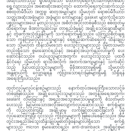
အဆုံးသတ်သည့် ရှုပ်ထွေးသော ထောက်ပံ့ရေးကွင်းဆက်မှတစ်ဆင့်
ရွေ့လျားသည်။ အစောဆုံးအဆင့်တွင်၊ ထောက်ပံ့ရေးကွင်းဆက်သည်
စစ်ထုတ်မီဒီယာ (စက္ကူ၊ ဓာတုအမျှင်များ သို့မဟုတ် ရောစပ်မီဒီယာ)၊
သတ္တုအဆုံးအဖုံးများ၊ အခွံများ၊ ကော်များနှင့် gasket များကဲ့သို့သော
ပစ္စည်းများအပေါ် မူတည်သည်။ အစိတ်အပိုင်းတစ်ခုစီသည် စစ်ထုတ်မှု
ထိရောက်မှု၊ ဖိအားကျဆင်းမှု၊ တာရှည်ခံမှုနှင့် အချို့သောချောဆီများ
နှင့် တွဲဖက်အသုံးပြုနိုင်မှုကို သက်ရောက်မှုရှိသည်။ ယုံကြည်စိတ်ချရ
သော ကုန်ကြမ်းပံ့ပိုးပေးသူများနှင့် ရေရှည်ဆက်ဆံရေးကို ထိန်းချုပ်
သော သို့မဟုတ် ထိန်းသိမ်းသော ပေးသွင်းသူများသည် ပိုမိုတသမတ်
တည်းရှိသော စွမ်းဆောင်ရည်နှင့် အနှောင့်အယှက်နည်းပါးမှုကို ပေး
ဆောင်နိုင်သည်။ ဝယ်ယူသူများအတွက်၊ ပေးသွင်းသူသည် ပထဝီ
နိုင်ငံရေး သို့မဟုတ် ရာသီအလိုက် အတက်အကျများနှင့် သက်ဆိုင်
သည့် ပြင်ပထည့်သွင်းမှုများကို မှီခိုအားထားမှုရှိမရှိ သို့မဟုတ်
အန္တရာယ်ကို လျှော့ချရန် ကွဲပြားသောရင်းမြစ်များရှိမရှိ သိရှိရန်
အရေးကြီးပါသည်။
ထုတ်လုပ်မှုလုပ်ငန်းစဉ်များသည် နောက်ထပ်အရေးကြီးသောလင့်ခ်
တစ်ခုဖြစ်သည်။ အချို့ပေးသွင်းသူများသည် အတွန့်အရေအတွက်၊
sealant လိမ်းခြင်းနှင့် အရည်အသွေးစမ်းသပ်မှုများကို စံသတ်မှတ်
ပေးသည့် မြင့်မားသောအလိုအလျောက်လုပ်ဆောင်သည့် စက်ရုံများ
ကို လည်ပတ်ကြပြီး အချို့မှာမူ လက်ဖြင့်တပ်ဆင်ခြင်းကို ပိုမို
လုပ်ဆောင်ကြပြီး ၎င်းသည် ကွဲပြားမှုများကို ဖြစ်ပေါ်စေနိုင်သည်။ အိမ်
တွင်းအရည်အသွေးထိန်းချုပ်မှုဓာတ်ခွဲခန်းများပါရှိသော စက်ရုံ
များသည် micron စွမ်းဆောင်ရည်၊ anti-drainback အဆို့ရှင်စွမ်း