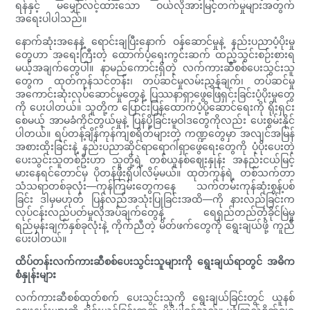
ရန်နှင့် မမျှော်လင့်ထားသော ဝယ်လိုအားမြင့်တက်မှုများအတွက်
အရေးပါပါသည်။
နောက်ဆုံးအနေနဲ့ ရောင်းချပြီးနောက် ဝန်ဆောင်မှုနဲ့ နည်းပညာပံ့ပိုးမှု
တွေဟာ အရေးကြီးတဲ့ ထောက်ပံ့ရေးကွင်းဆက် ထည့်သွင်းစဉ်းစားရ
မယ့်အချက်တွေပါ။ နာမည်ကောင်းရှိတဲ့ လက်ကားဆီစစ်ပေးသွင်းသူ
တွေက ထုတ်ကုန်သင်တန်း၊ တပ်ဆင်မှုလမ်းညွှန်ချက်၊ တပ်ဆင်မှု
အကောင်းဆုံးလုပ်ဆောင်မှုတွေနဲ့ ပြဿနာရှာဖွေဖြေရှင်းခြင်းပံ့ပိုးမှုတွေ
ကို ပေးပါတယ်။ သူတို့က ပြောင်းပြန်ထောက်ပံ့ပို့ဆောင်ရေးကို ရိုးရှင်း
စေမယ့် အာမခံကိုင်တွယ်မှုနဲ့ ပြန်ပို့ခြင်းမူဝါဒတွေကိုလည်း ပေးစွမ်းနိုင်
ပါတယ်။ ရပ်တန့်ချိန်ကုန်ကျစရိတ်များတဲ့ ကဏ္ဍတွေမှာ အလျင်အမြန်
အစားထိုးခြင်းနဲ့ နည်းပညာဆိုင်ရာရောဂါရှာဖွေရေးတွေကို ပံ့ပိုးပေးတဲ့
ပေးသွင်းသူတစ်ဦးဟာ သူတို့ရဲ့ တစ်ယူနစ်ဈေးနှုန်း အနည်းငယ်မြင့်
မားနေရင်တောင်မှ ပိုတန်ဖိုးရှိပါလိမ့်မယ်။ ထုတ်ကုန်ရဲ့ တစ်သက်တာ
သံသရာတစ်ခုလုံး—ကုန်ကြမ်းတွေကနေ သက်တမ်းကုန်ဆုံးစွန့်ပစ်
ခြင်း ဒါမှမဟုတ် ပြန်လည်အသုံးပြုခြင်းအထိ—ကို နားလည်ခြင်းက
လုပ်ငန်းလည်ပတ်မှုလိုအပ်ချက်တွေနဲ့ ရေရှည်တည်တံ့ခိုင်မြဲမှု
ရည်မှန်းချက်နှစ်ခုလုံးနဲ့ ကိုက်ညီတဲ့ မိတ်ဖက်တွေကို ရွေးချယ်ဖို့ ကူညီ
ပေးပါတယ်။
ထိပ်တန်းလက်ကားဆီစစ်ပေးသွင်းသူများကို ရွေးချယ်ရာတွင် အဓိက
စံနှုန်းများ
လက်ကားဆီစစ်ထုတ်စက် ပေးသွင်းသူကို ရွေးချယ်ခြင်းတွင် ယူနစ်