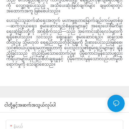
ကို လျှော့ချပေးသည့် အသိပေးဆုံးဖြတ်ချက်များ ချမှတ်ရာတွင်
အထောက်အကူ ဖြစ်စေပါသည်။
ပေးသွင်းသူဆက်ဆံရေးအတွက် မဟာဗျူဟာမြောက်ချဉ်းကပ်မှုတစ်ခု
—ဆက်သွယ်ရေး၊ စွမ်းဆောင်ရည်စံနှုန်းများနှင့် အရေးပေါ်စီမံကိန်း
ရေးဆွဲခြင်းတို့ကို အာရုံစိုက်သည်—သည် အကောင်းဆုံးရလဒ်များကို
ရရှိစေပါသည်။ သင်သည် ဈေးနှုန်း၊ စွမ်းဆောင်ရည်၊ ဆန်းသစ်
တီထွင်မှု သို့မဟုတ် ရေရှည်တည်တံ့ခိုင်မြဲမှုကို ဦးစားပေးသည်ဖြစ်စေ၊
သင်၏ဝယ်ယူရေးမဟာဗျူဟာကို ပေးသွင်းသူ၏စွမ်းရည်များနှင့် ချိန်
ညှိခြင်းသည် တည်ငြိမ်သောထောက်ပံ့မှု၊ ပိုမိုကောင်းမွန်သောပစ္စည်း
ကိရိယာများယုံကြည်စိတ်ချရမှုနှင့် ပိုမိုကောင်းမွန်သောလည်ပတ်မှုထိ
ရောက်မှုကို သေချာစေသည်။
ငါတို့နှင့်အဆက်အသွယ်လုပ်ပါ
နံမယ်