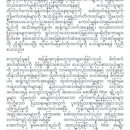
တည်ဆောက်မှုဆိုင်ရာတုံ့ပြန်ချက်ပေးရန်နှင့် ပေးသွင်းသူများ
တိုးတက်ကောင်းမွန်လာနိုင်သည့်နေရာများကို ဖော်ထုတ်ရန်အတွက်
ဤမက်ထရစ်များကို အသုံးပြုပါ။ ရေရှည်ကတိကဝတ်များ သို့မဟုတ်
ဦးစားပေးပေးသွင်းသူအဆင့်အတန်းဖြင့် ကောင်းမွန်သောစွမ်းဆောင်
ရည်ကို အသိအမှတ်ပြုပါ။ ဆန့်ကျင်ဘက်အနေဖြင့်၊ ထပ်ခါတလဲလဲ
ပြဿနာများအတွက် ရှင်းလင်းသောအဆင့်မြှင့်တင်မှုပရိုတိုကောများ
ရှိပါစေ။ စွမ်းဆောင်ရည်အခြေခံဆက်ဆံရေးများသည် လှုံ့ဆော်မှုများ
ကို ညှိနှိုင်းပေးပြီး စဉ်ဆက်မပြတ်တိုးတက်မှုကို သေချာစေရန် ကူညီ
ပေးသည်။
လေ့ကျင့်မှုနှင့် အပြန်အလှန်ဗဟုသုတမျှဝေခြင်းသည် မိတ်ဖက်
ဆက်ဆံရေးကို ပိုမိုနက်ရှိုင်းစေသည်။ ပေးသွင်းသူကိုယ်စားလှယ်များ
ကို သင့်လုပ်ငန်းလည်ပတ်မှုသို့ လာရောက်လည်ပတ်ရန်နှင့် သင့်ပြုပြင်
ထိန်းသိမ်းမှုအဖွဲ့များအား ထုတ်ကုန်သင်တန်းများ ပေးအပ်ရန် ဖိတ်ခေါ်
ပါ။ ဆန့်ကျင်ဘက်အနေဖြင့်၊ ထုတ်ကုန်ပြောင်းလဲမှုများ၊ ကုန်ကြမ်း
ကန့်သတ်ချက်များနှင့် နည်းပညာအသစ်များအကြောင်း သင့်အား
အသိပေးရန် ပေးသွင်းသူများကို အားပေးပါ။ စောစီးစွာ filter ချို့ယွင်း
မှုများ သို့မဟုတ် မမျှော်လင့်ထားသော လိုက်ဖက်ညီမှုပြဿနာများ
ကဲ့သို့သော ပြဿနာများအတွက် ပူးတွဲပြဿနာဖြေရှင်းခြင်းသည်
ယုံကြည်မှုကို အားကောင်းစေပြီး ကုန်ကျစရိတ်သက်သာသော
အခွင့်အလမ်းများကို မကြာခဏ ဖော်ထုတ်ပေးပါသည်။ အပြည့်အဝ
လက်ခံကျင့်သုံးခြင်းမပြုမီ တကယ့်လည်ပတ်မှုအခြေအနေများ
အောက်တွင် စွမ်းဆောင်ရည်ကို အတည်ပြုနိုင်သည့် filter အမျိုး