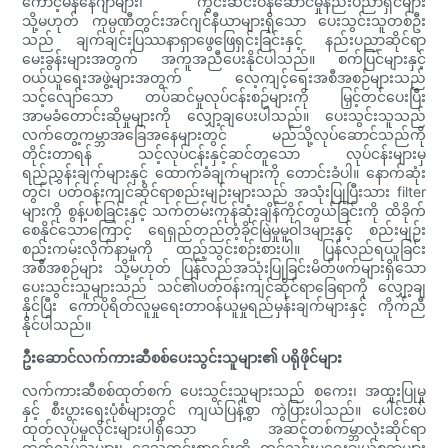
ကောင့်မန်နေဂျာများ၊ ကွင်းဆင်းဝန်ဆောင်မှုနည်းပညာရှင်များ
သို့မဟုတ် ကုမ္ပဏီတွင်းအင်ဂျင်နီယာများရှိသော ပေးသွင်းသူတစ်ဦး
သည် ချက်ချင်းပြဿနာရှာဖွေဖြေရှင်းခြင်းနှင့် နည်းပညာဆိုင်ရာ
မေးခွန်းများအတွက် အကူအညီပေးနိုင်ပါသည်။ စက်ပြင်များနှင့်
ဝယ်ယူရေးအဖွဲ့များအတွက် လေ့ကျင့်ရေးအစီအစဉ်များသည်
သင့်လျော်သော တပ်ဆင်မှုလုပ်ငန်းစဉ်များကို မြှင့်တင်ပေးပြီး
အာမခံတောင်းဆိုမှုများကို လျှော့ချပေးပါသည်။ ပေးသွင်းသူသည်
လက်တွေ့ကမ္ဘာအခြေအနေများတွင် မည်သို့လုပ်ဆောင်သည်ကို
တိုင်းတာရန် သင့်လုပ်ငန်းနှင့်ဆင်တူသော လုပ်ငန်းများမှ
ရည်ညွှန်းချက်များနှင့် ထောက်ခံချက်များကို တောင်းခံပါ။ နောက်ဆုံး
တွင်၊ ပတ်ဝန်းကျင်ဆိုင်ရာစည်းမျဉ်းများသည် အသုံးပြုပြီးသား filter
များကို စွန့်ပစ်ခြင်းနှင့် သက်တမ်းကုန်ဆုံးချိန်ကိုင်တွယ်ခြင်းကို ထိခိုက်
စေနိုင်သောကြောင့် ရေရှည်တည်တံ့ခိုင်မြဲမှုမူဝါဒများနှင့် စည်းမျဉ်း
စည်းကမ်းလိုက်နာမှုကို ထည့်သွင်းစဉ်းစားပါ။ ပြန်လည်ရယူခြင်း
အစီအစဉ်များ သို့မဟုတ် ပြန်လည်အသုံးပြုခြင်းမိတ်ဖက်များရှိသော
ပေးသွင်းသူများသည် သင်၏ပတ်ဝန်းကျင်ဆိုင်ရာခြေရာကို လျှော့ချ
နိုင်ပြီး ကော်ပိုရိတ်လူမှုရေးတာဝန်ယူမှုရည်မှန်းချက်များနှင့် ကိုက်ညီ
နိုင်ပါသည်။
ဦးဆောင်လက်ကားဆီစစ်ပေးသွင်းသူများ၏ ပရိုဖိုင်များ
လက်ကားဆီစစ်ထုတ်စက် ပေးသွင်းသူများသည် စကေး၊ အထူးပြုမှု
နှင့် စီးပွားရေးပုံစံများတွင် ကျယ်ပြန့်စွာ ကွဲပြားပါသည်။ ပေါင်းစပ်
ထုတ်လုပ်မှုလိုင်းများပါရှိသော အဆင့်တစ်ကမ္ဘာလုံးဆိုင်ရာ
ထုတ်လုပ်သူများ၊ ဒေသတွင်းစာရင်းကို တင်သွင်းမှုရွေးချယ်စရာများ