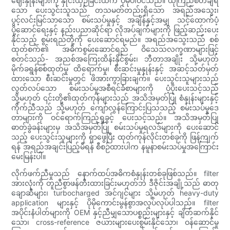
ဈေးနှုန်းများကို နှိုင်းယှဉ်ခြင်းထက် ပိုမိုပါဝင်သည်။ ယုံကြည်စိတ်ချရ
သော ပေးသွင်းသူသည် တသမတ်တည်းရှိသော အရည်အသွေး၊
ပွင့်လင်းမြင်သာသော စမ်းသပ်မှုနှင့် အချိန်နှင့်အမျှ သင့်ထောက်ပံ့
ပို့ဆောင်ရေးနှင့် နည်းပညာဆိုင်ရာ လိုအပ်ချက်များကို ဖြည့်ဆည်းပေး
နိုင်သည့် စွမ်းရည်တို့ကို ပေးဆောင်ရမည်။ အရည်အသွေးသည် စစ်
ထုတ်စက်၏ အဓိကစွမ်းဆောင်ရည် ဝိသေသလက္ခဏာများဖြင့်
စတင်သည်- အညစ်အကြေးထိန်းနိုင်စွမ်း၊ ဘီတာအချိုး သို့မဟုတ်
မိုက်ခရွန်စစ်ထုတ်မှု ထိရောက်မှု၊ စီးဆင်းမှုနှုန်းနှင့် အဆင့်သတ်မှတ်
ထားသော စီးဆင်းမှုတွင် ဖိအားကွာခြားချက်။ ပေးသွင်းသူများသည်
လွတ်လပ်သော စမ်းသပ်မှုအစီရင်ခံစာများကို ပံ့ပိုးပေးသင့်သည်
သို့မဟုတ် ၎င်းတို့၏ထုတ်ကုန်များသည် အသိအမှတ်ပြု စံနှုန်းများနှင့်
ကိုက်ညီသည် သို့မဟုတ် ကျော်လွန်ကြောင်းပြသသည့် စမ်းသပ်မှုဒေ
တာများကို ဝင်ရောက်ကြည့်ရှုခွင့် ပေးသင့်သည်။ အသိအမှတ်ပြု
ဓာတ်ခွဲခန်းများမှ အသိအမှတ်ပြု စမ်းသပ်မှုရလဒ်များကို ပေးဆောင်
သည့် ပေးသွင်းသူများကို ရှာဖွေပြီး ထုတ်ကုန်လိုင်းတစ်ခုကို ဖြန့်ကျက်
ရန် အရည်အချင်းပြည့်မီရန် စီစဉ်ထားပါက နမူနာစမ်းသပ်မှုအကြောင်း
မေးမြန်းပါ။
လိုက်ဖက်ညီမှုသည် နောက်ထပ်အဓိကစံနှုန်းတစ်ခုဖြစ်သည်။ filter
အားလုံးကို တူညီစွာဖန်တီးထားခြင်းမဟုတ်ဘဲ ဒီဇိုင်းအချို့သည် ဓာတု
ချောဆီများ၊ turbocharged အင်ဂျင်များ သို့မဟုတ် heavy-duty
application များနှင့် ပိုမိုကောင်းမွန်စွာအလုပ်လုပ်ပါသည်။ filter
အပိုင်းနံပါတ်များကို OEM နှင့်ညီမျှသောပစ္စည်းများနှင့် ချိတ်ဆက်နိုင်
သော၊ cross-reference ဇယားများပေးစွမ်းနိုင်သော၊ ဝန်ဆောင်မှု