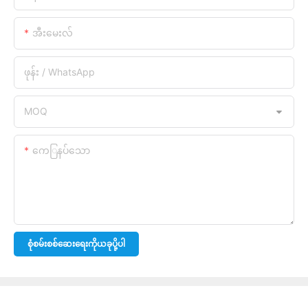
အီးမေးလ်
ဖုန်း / WhatsApp
MOQ
ကေြနပ်သော
စုံစမ်းစစ်ဆေးရေးကိုယခုပို့ပါ