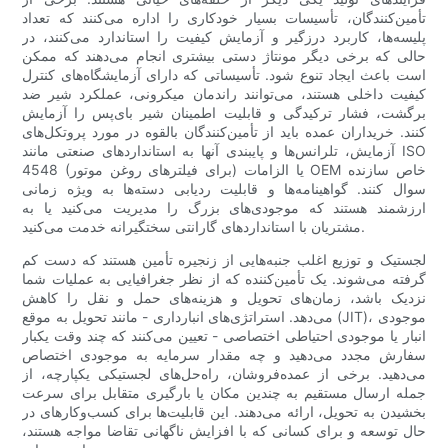
تأمین‌کنندگان، تأسیسات بسیار خودکاری را اداره می‌کنند که تعداد
پلیسه‌ها، کاربرد درزگیر و آزمایش کیفیت را استاندارد می‌کنند، در
حالی که برخی دیگر مونتاژ دستی بیشتری انجام می‌دهند که ممکن
است باعث ایجاد تنوع شود. تأسیساتی که دارای آزمایشگاه‌های کنترل
کیفیت داخلی هستند، می‌توانند راندمان میکرونی، عملکرد شیر ضد
برگشت، فشار ترکیدگی و قابلیت اطمینان شیر بای‌پس را آزمایش
کنند. خریداران عمده باید از تأمین‌کنندگان بالقوه در مورد پروتکل‌های
آزمایش، تلرانس‌ها و پایبندی آنها به استانداردهای صنعتی مانند ISO
4548 (برای فیلترهای روغن موتور) یا الزامات OEM خاص سازنده
سوال کنند. گواهینامه‌ها و قابلیت ردیابی دسته‌ها به ویژه زمانی
ارزشمند هستند که موجودی‌های بزرگ را مدیریت می‌کنید یا به
مشتریان با استانداردهای گارانتی سختگیرانه خدمت می‌کنید.
لجستیک و توزیع اغلب جنبه‌هایی از زنجیره تأمین هستند که دست کم
گرفته می‌شوند. یک تأمین‌کننده که از نظر جغرافیایی به عملیات شما
نزدیک باشد، زمان‌های تحویل و هزینه‌های حمل و نقل را کاهش
می‌دهد. استراتژی‌های انبارداری - مانند تحویل به موقع (JIT)، موجودی
انبار یا موجودی احتیاطی اختصاصی - تعیین می‌کنند که چند وقت یکبار
سفارش مجدد می‌دهید و چه مقدار سرمایه به موجودی اختصاص
می‌دهید. برخی از عمده‌فروشان، راه‌حل‌های لجستیکی یکپارچه، از
جمله ارسال مستقیم به چندین مکان یا بارگیری متقابل برای سرعت
بخشیدن به تحویل، ارائه می‌دهند. این قابلیت‌ها برای کسب‌وکارهای در
حال توسعه و برای کسانی که با افزایش ناگهانی تقاضا مواجه هستند،