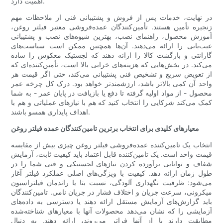
اهمیت دارد.
در نهایت، خدمات پس از فروش و پشتیبانی فنی از ملاحظات مهم
زنجیره تأمین هستند. تأمین‌کنندگان عمده‌فروشی معتبر فیلتر روغن،
آموزش محصول، راهنمای نصب، بهترین شیوه‌های نصب و پشتیبانی
عیب‌یابی را ارائه می‌دهند. آن‌ها همچنین ممکن است سیاست‌های
گارانتی و بازگشت کالا را ارائه دهند که لجستیک معکوس را ساده
می‌کند. در بخش‌هایی که هزینه‌های خرابی بالا است، تأمین‌کننده‌ای که
از تعویض سریع و تشخیص فنی پشتیبانی می‌کند، حتی اگر قیمت هر
واحد آن کمی بالاتر باشد، ارزشمندتر خواهد بود. درک کل چرخه عمر
محصول - از مواد اولیه گرفته تا دفع یا بازیافت در پایان عمر - به شما
کمک می‌کند شرکایی را انتخاب کنید که هم با نیازهای عملیاتی و هم با
اهداف پایداری همسو باشند.
معیارهای کلیدی برای انتخاب برترین تامین‌کنندگان عمده فیلتر روغن
انتخاب یک تامین‌کننده عمده‌فروشی فیلتر روغن چیزی بیش از مقایسه
قیمت واحد است. یک تامین‌کننده قابل اعتماد باید کیفیت ثابت، آزمایش
شفاف و توانایی برآورده کردن نیازهای لجستیکی و فنی شما را در
طول زمان ارائه دهد. کیفیت با ویژگی‌های اصلی عملکرد فیلتر آغاز
می‌شود: ظرفیت نگهداری آلودگی، نسبت بتا یا راندمان فیلتراسیون
میکرونی، سرعت جریان و اختلاف فشار در جریان نامی. تامین‌کنندگان
باید گزارش‌های آزمایش مستقل ارائه دهند یا دسترسی به داده‌های
آزمایشی را که نشان می‌دهد محصولات آنها با معیارهای شناخته‌شده
مطابقت دارند یا از آنها فراتر می‌روند، ارائه دهند. به دنبال