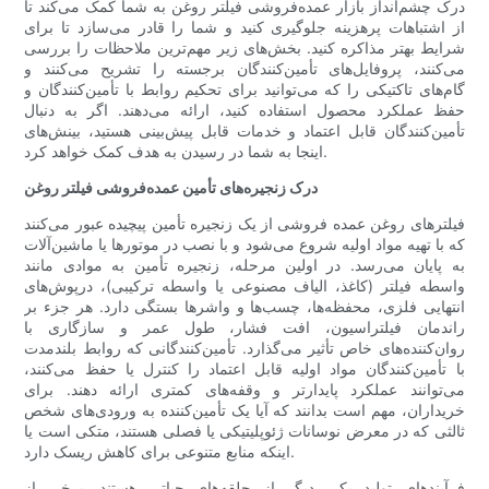
درک چشم‌انداز بازار عمده‌فروشی فیلتر روغن به شما کمک می‌کند تا
از اشتباهات پرهزینه جلوگیری کنید و شما را قادر می‌سازد تا برای
شرایط بهتر مذاکره کنید. بخش‌های زیر مهم‌ترین ملاحظات را بررسی
می‌کنند، پروفایل‌های تأمین‌کنندگان برجسته را تشریح می‌کنند و
گام‌های تاکتیکی را که می‌توانید برای تحکیم روابط با تأمین‌کنندگان و
حفظ عملکرد محصول استفاده کنید، ارائه می‌دهند. اگر به دنبال
تأمین‌کنندگان قابل اعتماد و خدمات قابل پیش‌بینی هستید، بینش‌های
اینجا به شما در رسیدن به هدف کمک خواهد کرد.
درک زنجیره‌های تأمین عمده‌فروشی فیلتر روغن
فیلترهای روغن عمده فروشی از یک زنجیره تأمین پیچیده عبور می‌کنند
که با تهیه مواد اولیه شروع می‌شود و با نصب در موتورها یا ماشین‌آلات
به پایان می‌رسد. در اولین مرحله، زنجیره تأمین به موادی مانند
واسطه فیلتر (کاغذ، الیاف مصنوعی یا واسطه ترکیبی)، درپوش‌های
انتهایی فلزی، محفظه‌ها، چسب‌ها و واشرها بستگی دارد. هر جزء بر
راندمان فیلتراسیون، افت فشار، طول عمر و سازگاری با
روان‌کننده‌های خاص تأثیر می‌گذارد. تأمین‌کنندگانی که روابط بلندمدت
با تأمین‌کنندگان مواد اولیه قابل اعتماد را کنترل یا حفظ می‌کنند،
می‌توانند عملکرد پایدارتر و وقفه‌های کمتری ارائه دهند. برای
خریداران، مهم است بدانند که آیا یک تأمین‌کننده به ورودی‌های شخص
ثالثی که در معرض نوسانات ژئوپلیتیکی یا فصلی هستند، متکی است یا
اینکه منابع متنوعی برای کاهش ریسک دارد.
فرآیندهای تولید یکی دیگر از حلقه‌های حیاتی هستند. برخی از