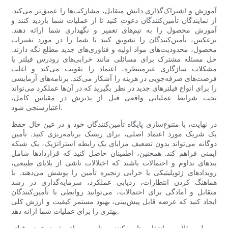
آموزش و اشتراک‌گذاری دانش متقابل، مشارکت‌ها را عمیق‌تر می‌کند.
از نمایندگان تأمین‌کنندگان دعوت کنید تا از عملیات شما بازدید کنند و
آموزش محصول را به تیم‌های تعمیر و نگهداری شما ارائه دهند.
برعکس، تأمین‌کنندگان را تشویق کنید تا شما را در مورد تغییرات
محصول، محدودیت‌های مواد اولیه و فناوری‌های جدید مطلع نگه دارند.
حل مسئله مشترک برای مسائلی مانند خرابی‌های زودرس فیلتر یا
مشکلات سازگاری غیرمنتظره، اعتماد را تقویت می‌کند و اغلب
فرصت‌های صرفه‌جویی در هزینه را آشکار می‌کند. برنامه‌های آزمایشی
را برای انواع فیلترهای جدید در نظر بگیرید که در آن‌ها عملکرد می‌تواند
تحت شرایط عملیاتی واقعی قبل از پذیرش در مقیاس کامل،
اعتبارسنجی شود.
در نهایت، با متنوع‌سازی پایگاه تأمین‌کنندگان خود و در عین حال حفظ
یک شریک مورد اعتماد اصلی، برای ریسک برنامه‌ریزی کنید. تأمین
دوگانه می‌تواند بدون تضعیف مزایای یک رابطه استراتژیک، یک شبکه
ایمنی فراهم کند. همچنین، اطمینان حاصل کنید که قراردادها شامل
بندهای تداوم و احتمالات باشند که اختلالات ناشی از بلایای طبیعی،
رویدادهای ژئوپلیتیکی یا خرابی زنجیره تأمین را پوشش می‌دهند. با
هماهنگ کردن انتظارات، ردیابی عملکرد، سرمایه‌گذاری در رشد
متقابل و آمادگی برای احتمالات، می‌توانید روابطی با تأمین‌کنندگان
ایجاد کنید که عرضه قابل پیش‌بینی، بهبود مستمر کیفیت و ارزش کلی
بهتری را برای عملیات شما ارائه دهد.
به طور خلاصه، انتخاب تامین‌کننده مناسب برای خرید عمده فیلتر