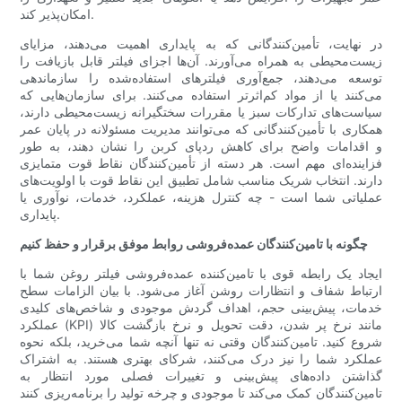
امکان‌پذیر کند.
در نهایت، تأمین‌کنندگانی که به پایداری اهمیت می‌دهند، مزایای
زیست‌محیطی به همراه می‌آورند. آن‌ها اجزای فیلتر قابل بازیافت را
توسعه می‌دهند، جمع‌آوری فیلترهای استفاده‌شده را سازماندهی
می‌کنند یا از مواد کم‌اثرتر استفاده می‌کنند. برای سازمان‌هایی که
سیاست‌های تدارکات سبز یا مقررات سختگیرانه زیست‌محیطی دارند،
همکاری با تأمین‌کنندگانی که می‌توانند مدیریت مسئولانه در پایان عمر
و اقدامات واضح برای کاهش ردپای کربن را نشان دهند، به طور
فزاینده‌ای مهم است. هر دسته از تأمین‌کنندگان نقاط قوت متمایزی
دارند. انتخاب شریک مناسب شامل تطبیق این نقاط قوت با اولویت‌های
عملیاتی شما است - چه کنترل هزینه، عملکرد، خدمات، نوآوری یا
پایداری.
چگونه با تامین‌کنندگان عمده‌فروشی روابط موفق برقرار و حفظ کنیم
ایجاد یک رابطه قوی با تامین‌کننده عمده‌فروشی فیلتر روغن شما با
ارتباط شفاف و انتظارات روشن آغاز می‌شود. با بیان الزامات سطح
خدمات، پیش‌بینی حجم، اهداف گردش موجودی و شاخص‌های کلیدی
عملکرد (KPI) مانند نرخ پر شدن، دقت تحویل و نرخ بازگشت کالا
شروع کنید. تامین‌کنندگان وقتی نه تنها آنچه شما می‌خرید، بلکه نحوه
عملکرد شما را نیز درک می‌کنند، شرکای بهتری هستند. به اشتراک
گذاشتن داده‌های پیش‌بینی و تغییرات فصلی مورد انتظار به
تامین‌کنندگان کمک می‌کند تا موجودی و چرخه تولید را برنامه‌ریزی کنند