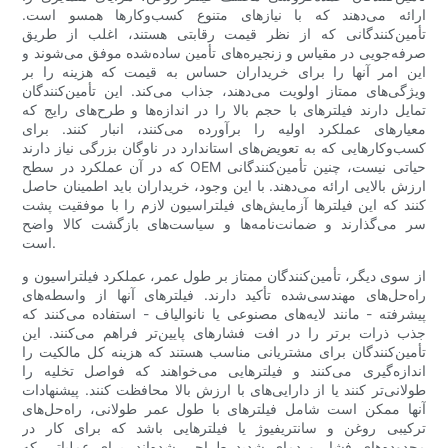
ارائه می‌دهند که با نیازهای متنوع کسب‌وکارها همسو است.
تأمین‌کنندگانی که از نظر قیمت رقابتی هستند، اغلب از طریق
صرفه‌جویی در مقیاس و زنجیره‌های تأمین ساده‌شده موفق می‌شوند و
این امر آنها را برای خریداران حساس به قیمت که هزینه را بر
ویژگی‌های ممتاز اولویت می‌دهند، جذاب می‌کند. این تأمین‌کنندگان
تمایل دارند فیلترهای با حجم بالا را در اندازه‌ها و طرح‌های رایج که
معیارهای عملکرد اولیه را برآورده می‌کنند، انبار کنند. برای
کسب‌وکارهایی که به تعویض‌های استاندارد در ناوگان بزرگی نیاز دارند
که در آن عملکرد در سطح OEM حیاتی نیست، چنین تأمین‌کنندگانی
ارزش بالایی ارائه می‌دهند. با این وجود، خریداران باید اطمینان حاصل
کنند که این فیلترها آزمایش‌های فیلتراسیون لازم را با موفقیت پشت
سر می‌گذارند و ضمانت‌نامه‌ها و سیاست‌های بازگشت کالا واضح
است.
از سوی دیگر، تأمین‌کنندگان ممتاز بر طول عمر، عملکرد فیلتراسیون و
راه‌حل‌های مهندسی‌شده تأکید دارند. فیلترهای آنها از واسطه‌های
پیشرفته - مانند لایه‌های مصنوعی یا نانوالیاف - استفاده می‌کنند که
جذب ذرات برتر را در افت فشارهای پایین‌تر فراهم می‌کنند. این
تأمین‌کنندگان برای مشتریانی مناسب هستند که هزینه کل مالکیت را
اندازه‌گیری می‌کنند و فیلترهایی می‌خواهند که فواصل تخلیه را
طولانی‌تر کنند یا از دارایی‌های با ارزش بالا محافظت کنند. پیشنهادات
آنها ممکن است شامل فیلترهای با طول عمر طولانی، راه‌حل‌های
ترکیبی روغن و سانتریفیوژ یا فیلترهایی باشد که برای کار در
محدوده‌های فشار و دمای شدید طراحی شده‌اند. برای عملیاتی که