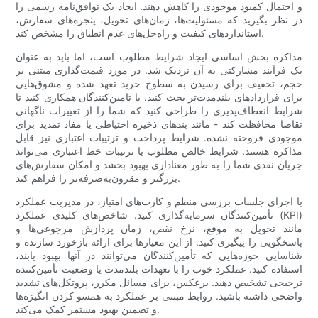
و احتمال کمبود موجودی را کاهش دهند. ایجاد یک توافق‌نامه رسمی را
در نظر بگیرید که مسئولیت‌ها، زمان‌های تحویل، پنجره‌های سفارش،
استانداردهای کیفیت و راه‌حل‌های عدم انطباق را مشخص کند.
مذاکره بخش اساسی ایجاد شرایط مطلوب است، اما باید به عنوان
یک فرآیند مشارکتی به آن نزدیک شد. در مورد قیمت‌گذاری مبتنی بر
حجم، تخفیف برای رسیدن به سطوح خرید تعهد شده و مشوق‌هایی
برای قراردادهای بلندمدت‌تر بحث کنید. با تامین‌کنندگان همکاری کنید تا
شرایط انعطاف‌پذیری را طراحی کنید که شما را از تغییرات ناگهانی
تقاضا محافظت کند - مانند بندهای ذخیره احتیاطی یا مفاد تمدید برای
موجودی فروخته نشده. شرایط پرداخت و ترتیبات اعتباری نیز قابل
مذاکره هستند. شرایط خالص مطلوب یا ترتیبات خط اعتباری می‌تواند
جریان نقدی شما را به طور معناداری بهبود بخشد و امکان سفارش‌های
بزرگتر و مقرون‌به‌صرفه‌تر را فراهم کند.
با اجرای جلسات بررسی منظم و کارت‌های امتیاز، در مدیریت عملکرد
تأمین‌کنندگان سرمایه‌گذاری کنید. شاخص‌های کلیدی عملکرد (KPI)
مانند تحویل به موقع، نرخ نقص، زمان پردازش مرجوعی‌ها و
پاسخگویی را پیگیری کنید. از این معیارها برای ارائه بازخورد سازنده و
شناسایی حوزه‌هایی که تأمین‌کنندگان می‌توانند در آنها بهبود یابند،
استفاده کنید. عملکرد خوب را با تعهدات بلندمدت یا وضعیت تأمین‌کننده
ترجیحی تشخیص دهید. برعکس، برای مسائل مکرر، پروتکل‌های تشدید
واضحی داشته باشید. روابط مبتنی بر عملکرد به همسو کردن انگیزه‌ها
و تضمین بهبود مستمر کمک می‌کند.