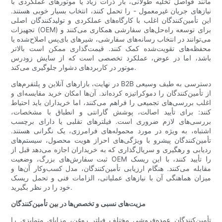
مانند فواصل تخلیه طولانی، بار ذرات زیاد یا موتورهای عملکردی با
نیازهای جریان غیرمعمول - را تحمل کنند، انتخاب بسیار خوبی هستند.
این تأمین‌کنندگان اغلب با کارگاه‌های عملکردی و تولیدکنندگان اصلی
تجهیزات (OEM) برای توسعه راه‌حل‌های سفارشی همکاری می‌کنند و
می‌توانند در انتخاب رسانه‌های سفارشی، شیرهای بای‌پس اصلاح‌شده یا
محفظه‌های تقویت‌شده کمک کنند. قیمت‌گذاری ممکن است بالاتر
باشد، اما در عوض، عملکرد تخصصی است که از سایش زودرس
موتور در کاربردهای دشوار جلوگیری می‌کند.
در نهایت، بازارهای آنلاین و پلتفرم‌های B2B دسترسی به طیف وسیعی
از تأمین‌کنندگان را دموکراتیزه کرده‌اند. آن‌ها امکان خرید مقایسه‌ای و
اغلب بررسی‌های تجمیعی را فراهم می‌کنند، اما خریداران باید احتیاط
کنند: برای تأیید اصالت، پوشش گارانتی و انطباق با مشخصات،
بررسی‌های لازم ضروری است. فیلترهای تقلبی یا دارای برچسب
اشتباه، به ویژه در مورد محموله‌های فرامرزی، یک نگرانی هستند.
تأمین‌کنندگان پیشرو با ویژگی‌های احراز هویت محصول، سیستم‌های
ردیابی و رهگیری و سریال‌گذاری که به خریداران اجازه می‌دهد قبل از
ثبت سفارش‌های بزرگ، وضعیت OEM را تأیید کنند، با این ریسک
مقابله می‌کنند. هنگام ارزیابی تأمین‌کنندگان، مدل کسب‌وکار آن‌ها و
میزان هماهنگی آن با نیازهای عملیاتی، الزامات فنی و تحمل ریسک
خود را در نظر بگیرید.
مزیت‌های نسبی و تخصص‌ها در بین تأمین‌کنندگان
تأمین‌کنندگان عمده‌فروشی مختلف فیلتر روغن، مزایای متمایزی را