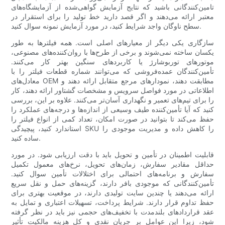
تامین‌کنندگانی باشید که نتایج آزمایش گواهی‌شده از آزمایشگاه‌های
معتبر ارائه می‌دهند و اگر قصد دارید خط تولید را برای استقرار در
سطح ناوگان واجد شرایط کنید، در مورد آزمایش نمونه سوال کنید.
سازگاری یکی دیگر از معیارهای اصلی است. همه فیلترها به طور
یکسان ساخته نمی‌شوند و برخی از طرح‌ها با روان‌کننده‌های مصنوعی،
موتورهای توربوشارژ یا کاربردهای سنگین بهتر کار می‌کنند.
تأمین‌کنندگان عمده‌فروشی که می‌توانند شماره قطعات فیلتر را با
معادل‌های OEM مطابقت دهند، نمودارهای مرجع متقابل ارائه دهند و
اطلاعاتی در مورد فواصل سرویس و مشخصات گشتاور ارائه دهند، کار
را برای تیم‌های تعمیر و نگهداری آسان‌تر می‌کنند. علاوه بر این، بررسی
کنید که آیا تأمین‌کننده طیف وسیعی از اندازه‌ها و درجه‌های عملکرد را
حفظ می‌کند تا بتوانید در صورت امکان، تعداد کمی از انواع فیلتر را
استاندارد کنید، پیچیدگی SKU را کاهش داده و مدیریت موجودی را
ساده کنید.
قابلیت اطمینان در تأمین و تحویل باید با دقت ارزیابی شود. در مورد
حداقل مقادیر سفارش، زمان‌های تحویل، نرخ‌های معمول تکمیل
سفارش و برنامه‌های احتمالی برای اختلالات تأمین سوال کنید.
تأمین‌کنندگانی که موجودی بافر دارند، گزینه‌های حمل و نقل سریع
ارائه می‌دهند یا چندین سایت تولیدی دارند، در موقعیت بهتری برای
حفظ تداوم قرار دارند. شرایط پرداخت، تسهیلات اعتباری و تمایل به
عقد قراردادهای بلندمدت با تخفیف‌های حجمی نیز باید در نظر گرفته
شود، زیرا این عوامل بر جریان نقدی و کل هزینه مالکیت تأثیر