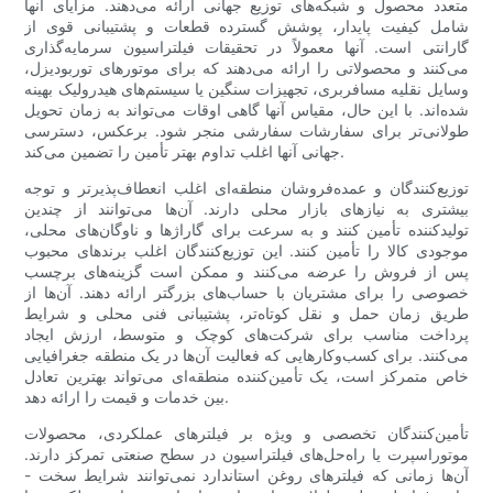
متعدد محصول و شبکه‌های توزیع جهانی ارائه می‌دهند. مزایای آنها
شامل کیفیت پایدار، پوشش گسترده قطعات و پشتیبانی قوی از
گارانتی است. آنها معمولاً در تحقیقات فیلتراسیون سرمایه‌گذاری
می‌کنند و محصولاتی را ارائه می‌دهند که برای موتورهای توربودیزل،
وسایل نقلیه مسافربری، تجهیزات سنگین یا سیستم‌های هیدرولیک بهینه
شده‌اند. با این حال، مقیاس آنها گاهی اوقات می‌تواند به زمان تحویل
طولانی‌تر برای سفارشات سفارشی منجر شود. برعکس، دسترسی
جهانی آنها اغلب تداوم بهتر تأمین را تضمین می‌کند.
توزیع‌کنندگان و عمده‌فروشان منطقه‌ای اغلب انعطاف‌پذیرتر و توجه
بیشتری به نیازهای بازار محلی دارند. آن‌ها می‌توانند از چندین
تولیدکننده تأمین کنند و به سرعت برای گاراژها و ناوگان‌های محلی،
موجودی کالا را تأمین کنند. این توزیع‌کنندگان اغلب برندهای محبوب
پس از فروش را عرضه می‌کنند و ممکن است گزینه‌های برچسب
خصوصی را برای مشتریان با حساب‌های بزرگتر ارائه دهند. آن‌ها از
طریق زمان حمل و نقل کوتاه‌تر، پشتیبانی فنی محلی و شرایط
پرداخت مناسب برای شرکت‌های کوچک و متوسط، ارزش ایجاد
می‌کنند. برای کسب‌وکارهایی که فعالیت آن‌ها در یک منطقه جغرافیایی
خاص متمرکز است، یک تأمین‌کننده منطقه‌ای می‌تواند بهترین تعادل
بین خدمات و قیمت را ارائه دهد.
تأمین‌کنندگان تخصصی و ویژه بر فیلترهای عملکردی، محصولات
موتوراسپرت یا راه‌حل‌های فیلتراسیون در سطح صنعتی تمرکز دارند.
آن‌ها زمانی که فیلترهای روغن استاندارد نمی‌توانند شرایط سخت -