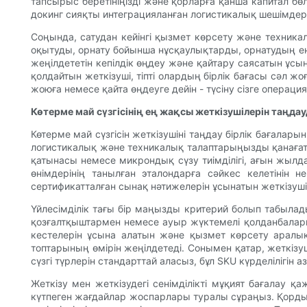
тапсырыс беретініңізді және қорларға қанша капитал бө
докинг сияқты интеграцияланған логистикалық шешімдерд
Соңында, сатудан кейінгі қызмет көрсету және техникал
оқытуды, орнату бойынша нұсқаулықтарды, орнатудың е
жеңілдететін кепілдік өңдеу және қайтару саясатын ұ
қолдайтын жеткізуші, тіпті олардың бірлік бағасы сәл жо
жоюға немесе қайта өңдеуге дейін - түсіну сізге операци
Көтерме май сүзгісінің ең жақсы жеткізушілерін таңдау
Көтерме май сүзгісін жеткізушіні таңдау бірлік бағалар
логистикалық және техникалық талаптарыңызды қанағаттан
қатынасы немесе микрондық сүзу тиімділігі, ағын жыл
өнімдерінің танылған эталондарға сәйкес келетінін 
сертификатталған сынақ нәтижелерін ұсынатын жеткізушіл
Үйлесімділік тағы бір маңызды критерий болып табыла
қозғалтқыштармен немесе ауыр жүктемелі қолданбаларме
кестелерін ұсына алатын және қызмет көрсету аралы
топтарының өмірін жеңілдетеді. Сонымен қатар, жеткізу
сүзгі түрлерін стандарттай аласыз, бұл SKU күрделілігін
Жеткізу мен жеткізудегі сенімділікті мұқият бағалау қ
күтпеген жағдайлар жоспарлары туралы сұраңыз. Қорды 