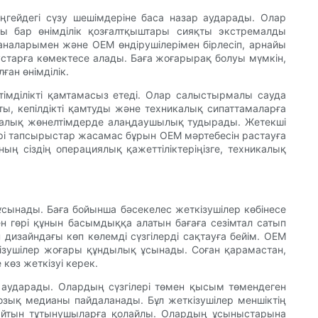
еңгейдегі сүзу шешімдеріне баса назар аударады. Олар
ры бар өнімділік қозғалтқыштары сияқты экстремалды
ханаларымен және OEM өндірушілерімен бірлесіп, арнайы
устарға көмектесе алады. Баға жоғарырақ болуы мүмкін,
ан өнімділік.
мділікті қамтамасыз етеді. Олар салыстырмалы сауда
ты, кепілдікті қамтуды және техникалық сипаттамаларға
екаралық жөнелтімдерде алаңдаушылық тудырады. Жетекші
 ірі тапсырыстар жасамас бұрын OEM мәртебесін растауға
ың сіздің операциялық қажеттіліктеріңізге, техникалық
 ұсынады. Баға бойынша бәсекелес жеткізушілер көбінесе
ен гөрі құнын басымдыққа алатын бағаға сезімтал сатып
 дизайндағы көп көлемді сүзгілерді сақтауға бейім. OEM
кізушілер жоғары құндылық ұсынады. Соған қарамастан,
көз жеткізуі керек.
ар аударады. Олардың сүзгілері төмен қысым төмендеген
озық медианы пайдаланады. Бұл жеткізушілер меншіктің
лайтын тұтынушыларға қолайлы. Олардың ұсыныстарына