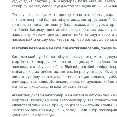
үздіксіздікті сақтау үшін жақсырақ позицияға ие. Төле
ескерілуі керек, себебі бұл факторлар ақша ағынына жән
Тұтынушыларға қызмет көрсету және техникалық сарап
ішкі инженерлері бар жеткізуші ақаулықтарды жою бой
топтарына арналған оқыту бағдарламалары дұрыс орна
істейтінін бағалау үшін сіздікі сияқты бизнестерден
пайдалану мерзімі аяқталғаннан кейін өңдеуге әсер ет
немесе қайта өңдеу серіктестіктері бар жеткізушілер сізд
Жетекші көтерме май сүзгісін жеткізушілердің профиль
Көтерме май сүзгісін жеткізушілер ауқымы, мамандануы 
жергілікті қорларды импорттық опциялармен үйлестір
нишалық жеткізушілер бар. Бірінші деңгейлі өндіруші
жаһандық дистрибьюторлық желілерді ұсынады. Оларды
әдетте сүзгілеу зерттеулеріне инвестиция салады, тур
өнімдерді ұсынады. Дегенмен, олардың ауқымы кейде т
жеткізудің үздіксіздігін қамтамасыз етеді.
Аймақтық дистрибьюторлар мен көтерме сатушылар көбіне
жергілікті гараждар мен автопарктерді тез толықтыр
клиенттері үшін жеке бренд опцияларын ұсына алады. О
шарттары арқылы құндылық береді. Белгілі бір географи
қамтамасыз ете алады.