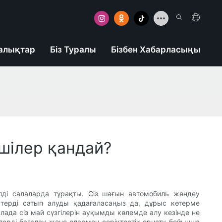
алықтар
Біз Туралы
Бізбен Хабарласыңы
шілер қандай?
лді салаларда тұрақты. Сіз шағын автомобиль жөндеу
ктерді сатып алуды қадағаласаңыз да, дұрыс көтерме
лада сіз май сүзгілерін ауқымды көлемде алу кезінде не
лерді бағалау және олармен серіктестік орнату бойынша