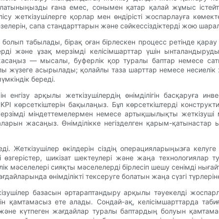
алатыныңызды ғана емес, сонымен қатар қалай жұмыс істейті
ісу жеткізушілерге қорлар мен өндірісті жоспарлауға көмек
езелерін, сапа стандарттарын және сәйкессіздіктерді жою шар
і болып табылады, бірақ оған бірлескен процесс ретінде қарау 
ерді және ұзақ мерзімді келісімшарттар үшін ынталандыруды
 жасаңыз — мысалы, буферлік қор туралы баптар немесе са
лы жүзеге асырылады; қолайлы таза шарттар немесе несиелік 
үмкіндік береді.
н енгізу арқылы жеткізушілердің өнімділігін басқаруға инв
I көрсеткіштерін бақылаңыз. Бұл көрсеткіштерді конструкти
ерзімді міндеттемелермен немесе артықшылықты жеткізуші мә
ларын жасаңыз. Өнімділікке негізделген қарым-қатынастар ын
еді. Жеткізушілер өкілдерін сіздің операцияларыңызға келу
і өзгерістер, шикізат шектеулері және жаңа технологиялар т
ілік мәселелері сияқты мәселелерді бірлесіп шешу сенімді нығ
ағдайларында өнімділікті тексеруге болатын жаңа сүзгі түрле
жеткізушілер базасын әртараптандыру арқылы тәуекелді жоспа
ін қамтамасыз ете алады. Сондай-ақ, келісімшарттарда табиғи
 және күтпеген жағдайлар туралы баптардың болуын қамтамасыз