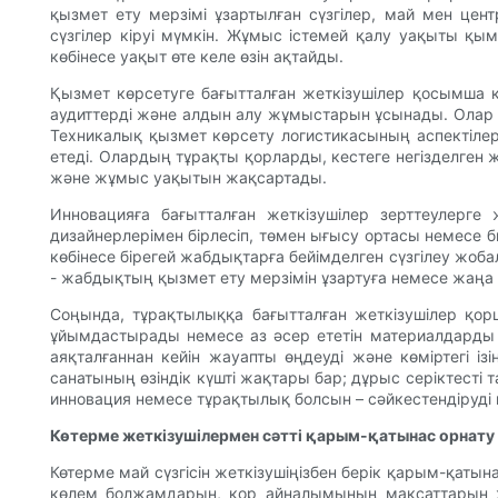
қызмет ету мерзімі ұзартылған сүзгілер, май мен це
сүзгілер кіруі мүмкін. Жұмыс істемей қалу уақыты қы
көбінесе уақыт өте келе өзін ақтайды.
Қызмет көрсетуге бағытталған жеткізушілер қосымша қ
аудиттерді және алдын алу жұмыстарын ұсынады. Олар 
Техникалық қызмет көрсету логистикасының аспектілері
етеді. Олардың тұрақты қорларды, кестеге негізделген 
және жұмыс уақытын жақсартады.
Инновацияға бағытталған жеткізушілер зерттеулерг
дизайнерлерімен бірлесіп, төмен ығысу ортасы немесе био
көбінесе бірегей жабдықтарға бейімделген сүзгілеу жо
- жабдықтың қызмет ету мерзімін ұзартуға немесе жаңа 
Соңында, тұрақтылыққа бағытталған жеткізушілер қорш
ұйымдастырады немесе аз әсер ететін материалдарды 
аяқталғаннан кейін жауапты өңдеуді және көміртегі і
санатының өзіндік күшті жақтары бар; дұрыс серіктесті
инновация немесе тұрақтылық болсын – сәйкестендіруді
Көтерме жеткізушілермен сәтті қарым-қатынас орнату
Көтерме май сүзгісін жеткізушіңізбен берік қарым-қат
көлем болжамдарын, қор айналымының мақсаттарын және