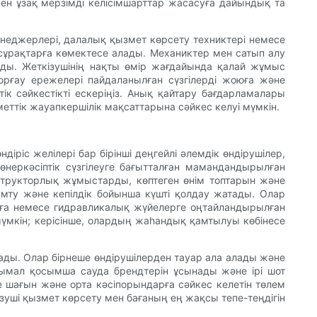
рмен ұзақ мерзімді келісімшарттар жасасуға дайындық та
еджерлері, далалық қызмет көрсету техниктері немесе
сұрақтарға көмектесе алады. Механиктер мен сатып алу
ады. Жеткізушінің нақты өмір жағдайында қалай жұмыс
қорғау ережелері пайдаланылған сүзгілерді жоюға және
ік сәйкестікті ескеріңіз. Анық қайтару бағдарламалары
еуметтік жауапкершілік мақсаттарына сәйкес келуі мүмкін.
ріс желілері бар бірінші деңгейлі әлемдік өндірушілер,
неркәсіптік сүзгілеуге бағытталған мамандандырылған
нструкторлық жұмыстарды, көптеген өнім топтарын және
мту және кепілдік бойынша күшті қолдау жатады. Олар
тарға немесе гидравликалық жүйелерге оңтайландырылған
үмкін; керісінше, олардың жаһандық қамтылуы көбінесе
лады. Олар бірнеше өндірушілерден тауар ала алады және
нымал қосымша сауда брендтерін ұсынады және ірі шот
е шағын және орта кәсіпорындарға сәйкес келетін төлем
зуші қызмет көрсету мен бағаның ең жақсы тепе-теңдігін