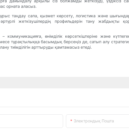
арға дайындалу арқылы сіз болжамды жеткізуді, үздіксіз
ас орната аласыз.
дұрыс таңдау сапа, қызмет көрсету, логистика және шығындард
не әртүрлі жеткізушілердің профильдерін тану жабдықты 
л – коммуникацияға, өнімділік көрсеткіштеріне және күтпе
 немесе тұрақтылыққа басымдық берсеңіз де, сатып алу стратеги
лану тиімділігін арттыруды қамтамасыз етеді.
Электрондық Пошта