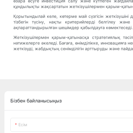
өзара өсуге инвестиция салу және күтпеген жағдайл
құндылықты жақсартатын жеткізушілермен қарым-қатын
Қорытындылай келе, көтерме май сүзгісін жеткізушіні 
тізбегін түсіну, нақты критерийлерді белгілеу жә
ақпараттандырылған шешімдер қабылдауға көмектеседі.
Жеткізушілермен қарым-қатынасқа стратегиялық тәсі
нәтижелерге әкеледі. Бағаға, өнімділікке, инновацияға
жеткізуді, жабдықтың сенімділігін арттыруды және пайда
Бізбен байланысыңыз
Есім