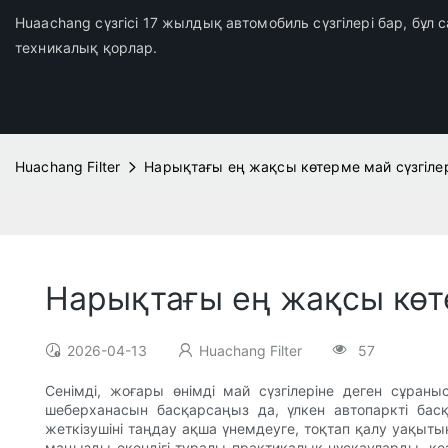
Huaachang сүзгісі 17 жылдық автомобиль сүзгілері бар, бұл
техникалық қорлар.
Huachang Filter
Нарықтағы ең жақсы көтерме май сүзгілер
Нарықтағы ең жақсы көте
2026-04-13
Huachang Filter
57
Сенімді, жоғары өнімді май сүзгілеріне деген сұра
шеберханасын басқарсаңыз да, үлкен автопаркті бас
жеткізушіні таңдау ақша үнемдеуге, тоқтап қалу уақыты
маңызды екендігі туралы практикалық нұсқауларды, кез