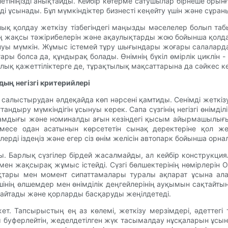
летініңізді анықтайды. Кейбір көтерме сатушылар бірнеше орын
і ұсынады. Бұл мүмкіндіктер бизнесті кеңейту үшін және сұра
ық қолдау жеткізу тізбегіндегі маңызды мәселелер болып табы
ң жақсы тәжірибелерін және ақаулықтарды жою бойынша қолдау
сынуы мүмкін. Жұмыс істемей тұру шығындары жоғары салала
ғары болса да, құндырақ болады. Өнімнің бүкіл өмірлік циклін -
ялық қажеттіліктерге де, тұрақтылық мақсаттарына да сәйкес ке
дың негізгі критерийлері
ын салыстырудан әлдеқайда көп нәрсені қамтиды. Сенімді жеткіз
дыру мүмкіндігін ұсынуы керек. Сапа сүзгінің негізгі өнімділік
дамдығы және номиналды ағын кезіндегі қысым айырмашылығы.
немесе одан асатынын көрсететін сынақ деректеріне қол же
ерді іздеңіз және егер сіз өнім желісін автопарк бойынша орн
ды. Барлық сүзгілер бірдей жасалмайды, ал кейбір конструкц
н жақсырақ жұмыс істейді. Сүзгі бөлшектерінің нөмірлерін 
қтары мен момент сипаттамалары туралы ақпарат ұсына ала
шінің өлшемдер мен өнімділік деңгейлерінің ауқымын сақтайтыны
 азайтады және қорларды басқаруды жеңілдетеді.
ажет. Тапсырыстың ең аз көлемі, жеткізу мерзімдері, әдеттегі 
буферлейтін, жеделдетілген жүк тасымалдау нұсқаларын ұсын