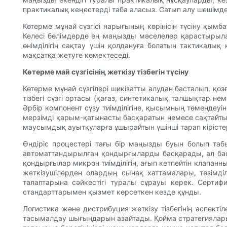
практикалық кеңестерді таба аласыз. Сатып алу шешімдер
Көтерме мұнай сүзгісі нарығының көрінісін түсіну қымб
Келесі бөлімдерде ең маңызды мәселелер қарастырыла
өнімділігін сақтау үшін қолдануға болатын тактикалы
мақсатқа жетуге көмектеседі.
Көтерме май сүзгісінің жеткізу тізбегін түсіну
Көтерме мұнай сүзгілері шикізатты алудан басталып, қо
тізбегі сүзгі ортасы (қағаз, синтетикалық талшықтар 
Әрбір компонент сүзу тиімділігіне, қысымның төмендеуіне
мерзімді қарым-қатынасты басқаратын немесе сақтайтын 
маусымдық ауытқуларға ұшырайтын үшінші тарап кірістер
Өндіріс процестері тағы бір маңызды буын болып таб
автоматтандырылған қондырғыларды басқарады, ал басқ
қондырғылар микрон тиімділігін, ағып кетпейтін клапа
жеткізушілерден олардың сынақ хаттамалары, төзімділ
талаптарына сәйкестігі туралы сұрауы керек. Сертиф
стандарттарымен қызмет көрсеткен кезде құнды.
Логистика және дистрибуция жеткізу тізбегінің аспект
тасымалдау шығындарын азайтады. Қойма стратегиялары -