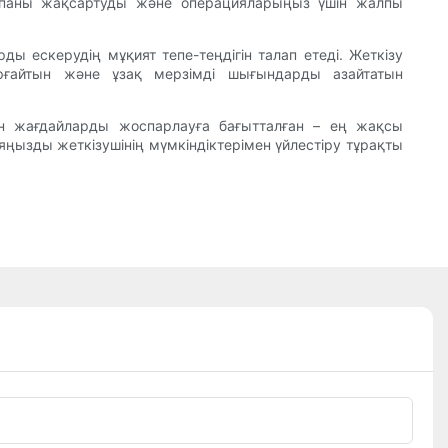
 сапаны жақсартуды және операцияларыңыз үшін жалпы
ы ескерудің мұқият тепе-теңдігін талап етеді. Жеткізу
қорғайтын және ұзақ мерзімді шығындарды азайтатын
ген жағдайларды жоспарлауға бағытталған – ең жақсы
яңызды жеткізушінің мүмкіндіктерімен үйлестіру тұрақты