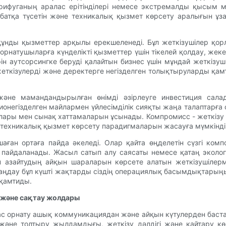
нтрифуганың аралас ерітінділері немесе экстремалды қысым 
мбатқа түсетін және техникалық қызмет көрсету аралығын ұз
ұнды қызметтер арқылы ерекшеленеді. Бұл жеткізушілер қор
орнатушыларға күнделікті қызметтер үшін тікелей қолдау, же
н аутсорсингке беруді қалайтын бизнес үшін мұндай жеткізуші
жеткізулерді және деректерге негізделген толықтыруларды қам
е және мамандандырылған өнімді әзірлеуге инвестиция сал
негізделген майлармен үйлесімділік сияқты жаңа талаптарға сай
балары мен сынақ хаттамаларын ұсынады. Компромисс - жеткі
техникалық қызмет көрсету парадигмаларын жасауға мүмкіндік 
аған ортаға пайда әкеледі. Олар қайта өңделетін сүзгі комп
пайдаланады. Жасыл сатып алу саясаты немесе қатаң эколог
зін азайтудың айқын шараларын көрсете алатын жеткізушілерм
 таңдау бұл күшті жақтарды сіздің операциялық басымдықтарың
 қамтиды.
 және сақтау жолдары
ынас орнату ашық коммуникациядан және айқын күтулерден баст
 толтыру жылдамдығы, жеткізу дәлдігі және қайтару көрсетк