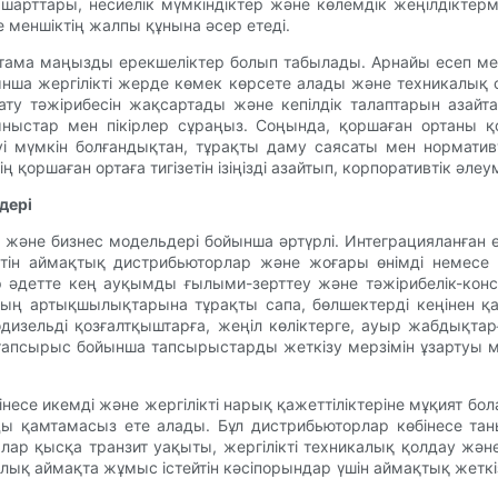
м шарттары, несиелік мүмкіндіктер және көлемдік жеңілдікте
е меншіктің жалпы құнына әсер етеді.
тама маңызды ерекшеліктер болып табылады. Арнайы есеп мен
ынша жергілікті жерде көмек көрсете алады және техникалық 
ту тәжірибесін жақсартады және кепілдік талаптарын азайт
 ұсыныстар мен пікірлер сұраңыз. Соңында, қоршаған ортаны 
уі мүмкін болғандықтан, тұрақты даму саясаты мен нормативт
ің қоршаған ортаға тигізетін ізіңізді азайтып, корпоративтік әл
дері
және бизнес модельдері бойынша әртүрлі. Интеграцияланған өнді
етін аймақтық дистрибьюторлар және жоғары өнімді немесе ө
лер әдетте кең ауқымды ғылыми-зерттеу және тәжірибелік-ко
ң артықшылықтарына тұрақты сапа, бөлшектерді кеңінен қа
бодизельді қозғалтқыштарға, жеңіл көліктерге, ауыр жабдық
апсырыс бойынша тапсырыстарды жеткізу мерзімін ұзартуы м
се икемді және жергілікті нарық қажеттіліктеріне мұқият бо
уды қамтамасыз ете алады. Бұл дистрибьюторлар көбінесе та
лар қысқа транзит уақыты, жергілікті техникалық қолдау жән
ялық аймақта жұмыс істейтін кәсіпорындар үшін аймақтық жеткі