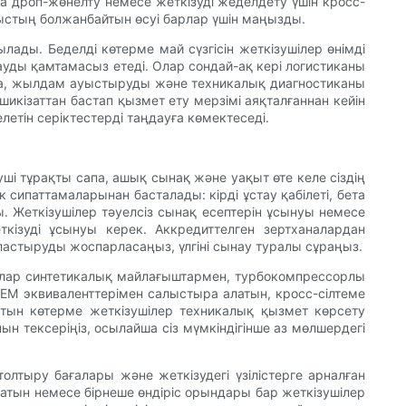
ға дроп-жөнелту немесе жеткізуді жеделдету үшін кросс-
ныстың болжанбайтын өсуі барлар үшін маңызды.
лады. Беделді көтерме май сүзгісін жеткізушілер өнімді
ды қамтамасыз етеді. Олар сондай-ақ кері логистиканы
рда, жылдам ауыстыруды және техникалық диагностиканы
 шикізаттан бастап қызмет ету мерзімі аяқталғаннан кейін
летін серіктестерді таңдауға көмектеседі.
уші тұрақты сапа, ашық сынақ және уақыт өте келе сіздің
 сипаттамаларынан басталады: кірді ұстау қабілеті, бета
 Жеткізушілер тәуелсіз сынақ есептерін ұсынуы немесе
ткізуді ұсынуы керек. Аккредиттелген зертханалардан
аластыруды жоспарласаңыз, үлгіні сынау туралы сұраңыз.
иялар синтетикалық майлағыштармен, турбокомпрессорлы
OEM эквиваленттерімен салыстыра алатын, кросс-сілтеме
тын көтерме жеткізушілер техникалық қызмет көрсету
н тексеріңіз, осылайша сіз мүмкіндігінше аз мөлшердегі
толтыру бағалары және жеткізудегі үзілістерге арналған
атын немесе бірнеше өндіріс орындары бар жеткізушілер