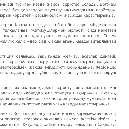
ніңізді түсінген кезде жақсы серіктес болады. Болжам
теседі, бұл қорлардың таусылу ықтималдығын азайтады.
аларын көрсететін ресми келісім жасауды қарастырыңыз.
керек. Көлемге негізделген баға белгілеуді, міндеттелген
 талқылаңыз. Жеткізушілермен бірлесіп, сізді кенеттен
тылмаған қорларды ауыстыру туралы ережелер. Төлем
желілік келісімдер сіздің ақша ағыныңызды айтарлықтай
естиция салыңыз. Уақытында жеткізу, ақаулар деңгейі,
вті кері байланыс беру және жеткізушілердің жақсарта
ртебесімен жақсы өнімділікті мойындаңыз. Керісінше,
таландыруларды үйлестіруге және үздіксіз жетілдіруді
ге және техникалық қызмет көрсету топтарыңызға өнімді
уралы сізді хабардар етіп отыруға шақырыңыз. Сүзгінің
айтады және көбінесе шығындарды үнемдеу мүмкіндіктерін
ріне арналған пилоттық бағдарламаларды қарастырыңыз.
рлаңыз. Қос көзден алу стратегиялық қарым-қатынастың
 апаттар, геосаяси оқиғалар немесе жеткізу тізбегінің
 етіңіз. Күтулерді сәйкестендіру, өнімділікті бақылау,