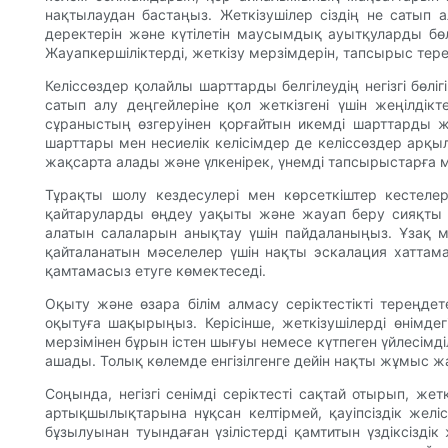
нақтылаудан бастаңыз. Жеткізушілер сіздің не сатып 
деректерін және күтілетін маусымдық ауытқуларды бөл
Жауапкершіліктерді, жеткізу мерзімдерін, тапсырыс тер
Келіссөздер қолайлы шарттарды белгілеудің негізгі бөліг
сатып алу деңгейлеріне қол жеткізгені үшін жеңілдікт
сұраныстың өзгеруінен қорғайтын икемді шарттарды
шарттары мен несиелік келісімдер де келіссөздер арқы
жақсарта алады және үлкенірек, үнемді тапсырыстарға м
Тұрақты шолу кездесулері мен көрсеткіштер кестелері
қайтаруларды өңдеу уақыты және жауап беру сияқты KP
алатын салаларын анықтау үшін пайдаланыңыз. Ұзақ м
қайталанатын мәселелер үшін нақты эскалация хаттама
қамтамасыз етуге көмектеседі.
Оқыту және өзара білім алмасу серіктестікті тереңдет
оқытуға шақырыңыз. Керісінше, жеткізушілерді өнімдег
мерзімінен бұрын істен шығуы немесе күтпеген үйлесімд
ашады. Толық көлемде енгізілгенге дейін нақты жұмыс ж
Соңында, негізгі сенімді серіктесті сақтай отырып, 
артықшылықтарына нұқсан келтірмей, қауіпсіздік желіс
бұзылуынан туындаған үзілістерді қамтитын үздіксіздік