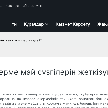
 салалық тәжірибелер мен
Үй
Құралдар
Қызмет Көрсету
Жаң
ін жеткізушілер қандай?
рме май сүзгілерін жеткізу
ныс жану қозғалтқыштары мен гидравликалық жүйелерге тәуе
қарсаңыз да немесе өнеркәсіптік техникаға арналған бөлше
н азайтуға және жабдықты қорғауға мүмкіндік береді. Бұл мақа
десетін жеткізушілер түрлерінің профильдерін және жеткізуші