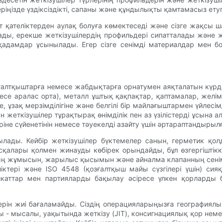
іңізде үздіксіздікті, сапаны және құндылықты қамтамасыз етуг
ат қателіктерден аулақ болуға көмектеседі және сізге жақсы ш
ды, ерекше жеткізушілердің профильдері сипатталады және ж
қ қадамдар ұсынылады. Егер сізге сенімді материалдар мен б
зғалтқыштарға немесе жабдықтарға орнатумен аяқталатын күрделі
немесе аралас орта), металл ұштық қақпақтар, қаптамалар, же
, ұзақ мерзімділігіне және белгілі бір майлағыштармен үйлесімді
жеткізушілер тұрақтырақ өнімділік пен аз үзілістерді ұсына а
іне сүйенетінін немесе тәуекелді азайту үшін әртараптандырыл
ылады. Кейбір жеткізушілер бүктемелер санын, герметик қо
алары қолмен жинауды көбірек орындайды, бұл өзгергіштікке
нның жұмысын, жарылыс қысымын және айналма клапанның сенімд
іктері және ISO 4548 (қозғалтқыш майы сүзгілері үшін) си
икаттар мен партияларды бақылау әсіресе үлкен қорларды 
ілерін жиі бағаламайды. Сіздің операцияларыңызға география
 мысалы, уақытында жеткізу (JIT), консигнациялық қор немесе