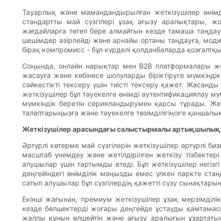
Тауарлық және мамандандырылған жеткізушілер өнімділ
стандартты май сүзгілері ұзақ ағызу аралықтары, ж
жағдайларға төтеп бере алмайтын кезде тамаша таңдау 
шешімдер әзірлейді және арнайы ортаны таңдауға, моди
бірақ компромисс - бұл күрделі қолданбаларда қозғалтқ
Соңында, онлайн нарықтар мен B2B платформалары же
жасауға және көбінесе шолуларды біріктіруге мүмкінді
сәйкестікті тексеру үшін тиісті тексеру қажет. Жасан
жеткізушілер бұл тәуекелге өнімді аутентификациялау м
мүмкіндік беретін серияландырумен қарсы тұрады. Жетк
талаптарыңызға және тәуекелге төзімділігіңізге қаншалық
Жеткізушілер арасындағы салыстырмалы артықшылық
Әртүрлі көтерме май сүзгілерін жеткізушілер әртүрлі б
масштаб үнемдеу және жетілдірілген жеткізу тізбектер
алушылар үшін тартымды етеді. Бұл жеткізушілер негізг
деңгейіндегі өнімділік маңызды емес үлкен паркте ст
сатып алушылар бұл сүзгілердің қажетті сүзу сынақтарына
Екінші жағынан, премиум жеткізушілер ұзақ мерзімділі
кезде бөлшектерді жоғары деңгейде ұстауды қамтамасы
жалпы құнын өлшейтін және ағызу аралығын ұзартаты