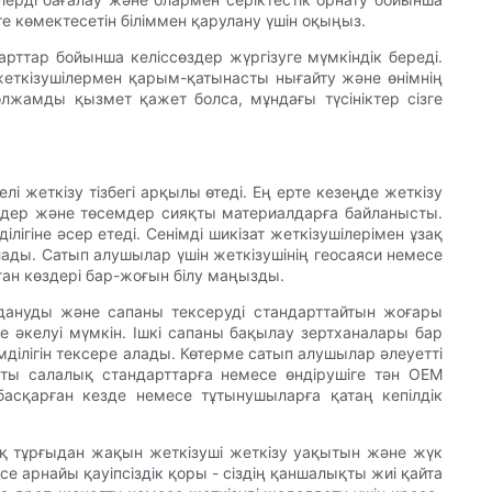
е көмектесетін біліммен қарулану үшін оқыңыз.
арттар бойынша келіссөздер жүргізуге мүмкіндік береді.
еткізушілермен қарым-қатынасты нығайту және өнімнің
олжамды қызмет қажет болса, мұндағы түсініктер сізге
 жеткізу тізбегі арқылы өтеді. Ең ерте кезеңде жеткізу
лімдер және төсемдер сияқты материалдарға байланысты.
лігіне әсер етеді. Сенімді шикізат жеткізушілерімен ұзақ
лады. Сатып алушылар үшін жеткізушінің геосаяси немесе
ған көздері бар-жоғын білу маңызды.
лдануды және сапаны тексеруді стандарттайтын жоғары
 әкелуі мүмкін. Ішкі сапаны бақылау зертханалары бар
ілігін тексере алады. Көтерме сатып алушылар әлеуетті
яқты салалық стандарттарға немесе өндірушіге тән OEM
басқарған кезде немесе тұтынушыларға қатаң кепілдік
лық тұрғыдан жақын жеткізуші жеткізу уақытын және жүк
 арнайы қауіпсіздік қоры - сіздің қаншалықты жиі қайта