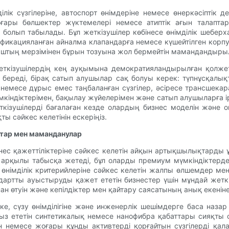
ік сүзгілеріне, автоспорт өнімдеріне немесе өнеркәсіптік д
оғары бөлшектер жүктемелері немесе атиптік ағын талапта
болып табылады. Бұл жеткізушілер көбінесе өнімділік шебер
фикацияланған айналма клапандарға немесе күшейтілген корп
ыштың мерзімінен бұрын тозуына жол бермейтін мамандандырылғ
ткізушілердің кең ауқымына демократияландырылған қолжеті
к береді, бірақ сатып алушылар сақ болуы керек: түпнұсқалық
ды немесе дұрыс емес таңбаланған сүзгілер, әсіресе трансш
үмкіндіктерімен, бақылау жүйелерімен және сатып алушыларға
ізушілерді бағалаған кезде олардың бизнес моделін және он
ты сәйкес келетінін ескеріңіз.
тар мен маманданулар
изнес қажеттіліктеріне сәйкес келетін айқын артықшылықтарды
і арқылы табысқа жетеді, бұл оларды премиум мүмкіндіктерд
і өнімділік критерийлеріне сәйкес келетін жалпы өлшемдер мен
андартты ауыстыруды қажет ететін бизнестер үшін мұндай жет
н өтуін және кепілдіктер мен қайтару саясатының анық екеніне 
кке, сүзу өнімділігіне және инженерлік шешімдерге баса наз
з ететін синтетикалық немесе нанофибра қабаттары сияқты 
н немесе жоғары құнды активтерді қорғайтын сүзгілерді қа