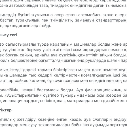
е автомобильдің таза, тиімдірек өнімділігіне деген тынымсыз
ильдердің бүгінгі жұмысына әсер еткен автомобиль және өнер
 бастап тұрақтылық пен тиімділіктің заманауи стандарттарын
, өркендегенін зерттейді.
шығу тегі
дер салыстырмалы түрде қарапайым машиналар болды және арнай
ң түсуіне жол бермеу үшін жиі негізгі сым экрандарын немес
болған сайын, арнайы ауа сүзгісінің қажеттілігі айқын болды. 
мобиль бөлшектеріне бағытталған шағын өндірушілерде шағын п
мыс істеді; дөрекі тормен біріктірілген мақта дәке немесе жү
на шамадан тыс кедергі келтірместен қозғалтқыштың ішкі бө
ттар сәйкес келмеді, бұл сүзгі сапасы мен өнімділігінде кең өз
неркәсібінің шешуші бастамасы болды. Ауа фильтрациясыны
. «Ауыстырылатын» сүзгілер тұжырымдамасы осы жерден баста
қ инновациялардың негізін қалап, материалдар мен дизайнмен 
тіктер
гиялық жетілдіру кезеңіне енген кезде, ауа сүзгілерін өнді
териалдар мен сүзу технологиялары бойынша ауқымды зерттеу