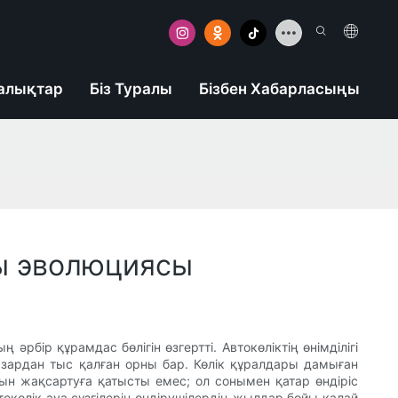
алықтар
Біз Туралы
Бізбен Хабарласыңы
йы эволюциясы
әрбір құрамдас бөлігін өзгертті. Автокөліктің өнімділігі
 назардан тыс қалған орны бар. Көлік құралдары дамыған
рын жақсартуға қатысты емес; ол сонымен қатар өндіріс
окөлік ауа сүзгілерін өндірушілердің жылдар бойы қалай