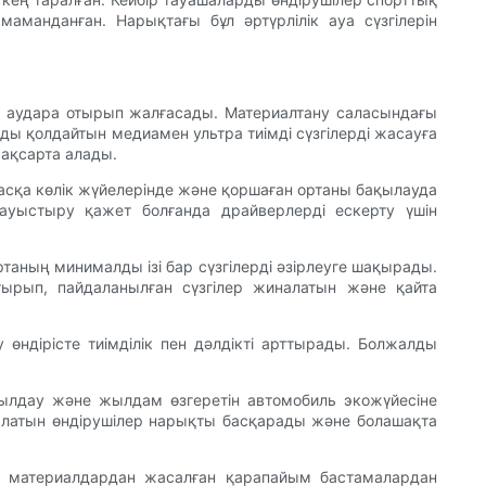
маманданған. Нарықтағы бұл әртүрлілік ауа сүзгілерін
ар аудара отырып жалғасады. Материалтану саласындағы
ды қолдайтын медиамен ультра тиімді сүзгілерді жасауға
жақсарта алады.
і басқа көлік жүйелерінде және қоршаған ортаны бақылауда
 ауыстыру қажет болғанда драйверлерді ескерту үшін
ртаның минималды ізі бар сүзгілерді әзірлеуге шақырады.
отырып, пайдаланылған сүзгілер жиналатын және қайта
ндірісте тиімділік пен дәлдікті арттырады. Болжалды
қабылдау және жылдам өзгеретін автомобиль экожүйесіне
е алатын өндірушілер нарықты басқарады және болашақта
йым материалдардан жасалған қарапайым бастамалардан