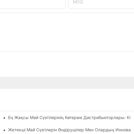
MOQ
Ең Жақсы Май Сүзгілерінің Көтерме Дистрибьюторлары: Кім
ты Шолу
ен Амалдар
Жетекші Май Сүзгілерін Өндірушілер Мен Олардың Иннова