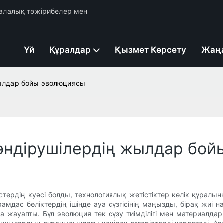
 салалық тәжірибелер мен
Үй
Құралдар
Қызмет Көрсету
Жаң
 жылдар бойы эволюциясы
н өндірушілердің жылдар бо
ердің куәсі болды, технологиялық жетістіктер көлік құралының 
амдас бөліктердің ішінде ауа сүзгісінің маңызды, бірақ жиі
а жауапты. Бұл эволюция тек сүзу тиімділігі мен материалда
нушылардың сұранысындағы кеңірек өзгерістерді көрсетеді. Авт