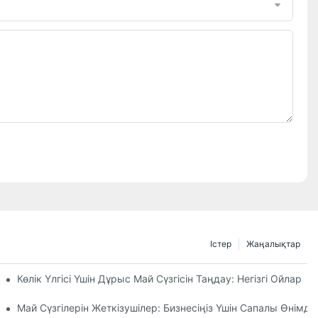
Істер
Жаңалықтар
ге Сену Керек?
Көлік Үлгісі Үшін Дұрыс Май Сүзгісін Таңдау: Негізгі Ойлар
цияларына Назар Аудару
Май Сүзгілерін Жеткізушілер: Бизнесіңіз Үшін Сапалы Өнімде