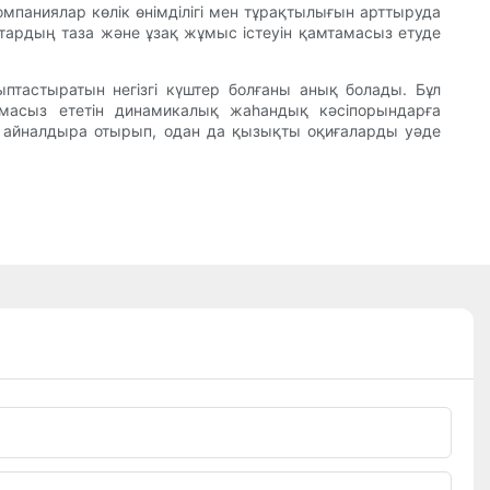
омпаниялар көлік өнімділігі мен тұрақтылығын арттыруда
штардың таза және ұзақ жұмыс істеуін қамтамасыз етуде
птастыратын негізгі күштер болғаны анық болады. Бұл
амасыз ететін динамикалық жаһандық кәсіпорындарға
е айналдыра отырып, одан да қызықты оқиғаларды уәде