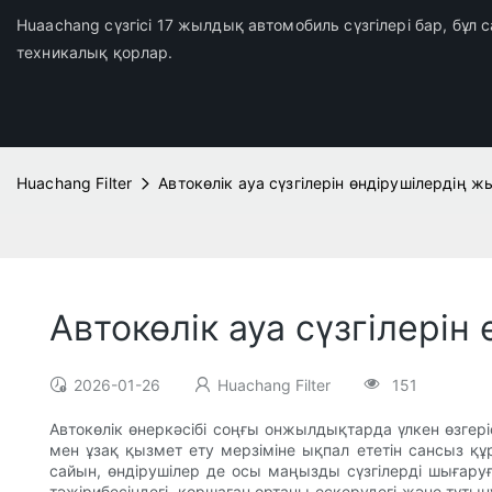
Huaachang сүзгісі 17 жылдық автомобиль сүзгілері бар, бұл
техникалық қорлар.
Huachang Filter
Автокөлік ауа сүзгілерін өндірушілердің
Автокөлік ауа сүзгілері
2026-01-26
Huachang Filter
151
Автокөлік өнеркәсібі соңғы онжылдықтарда үлкен өзгеріст
мен ұзақ қызмет ету мерзіміне ықпал ететін сансыз құр
сайын, өндірушілер де осы маңызды сүзгілерді шығаруғ
тәжірибесіндегі, қоршаған ортаны ескерудегі және тұты