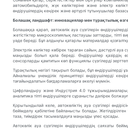
автомобильдерге, жүк көліктеріне және электр көлікт
өндірушілердің кеңірек және әртүрлі тұтынушылар базас
Болашақ ландшафт: инновациялар мен тұрақтылық өзге
Болашаққа қарап, автокөлік ауа сүзгілерін өндірушіл
жетістіктер микроскопиялық ластаушы заттарды, тіпті в
уәде береді. Бұл алдыңғы қатарлы материалдар қозғалт
Электрлік көліктер көбірек тараған сайын, дәстүрлі ауа 
маңызды болып қала береді. Өндірушілер қазірдің ө
сенсорларды қамтитын көп функциялы сүзгілерді зертте
Тұрақтылық негізгі тақырып болады, бұл өндірушілерді ұ
Айналмалы үнемділік принциптері өндірушілерді кеңі
тағайындалатын бағдарламаларға әкелуі мүмкін.
Цифрландыру және Индустрия 4.0 тұжырымдамалары, он
аналитика тіпті өндірушілерге сұранысты дәлірек болжау
Қорытындылай келе, автокөліктің ауа сүзгілері өндірі
бейімделу қабілетіне байланысты болады. Жетілдірілге
таза, тиімдірек тасымалдауға маңызды үлес қосады.
Автокөлік ауа сүзгілерін өндірушілердің саяхаты бе