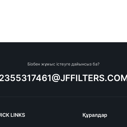
Бізбен жұмыс істеуге дайынсыз ба?
2355317461@JFFILTERS.CO
ICK LINKS
Құралдар