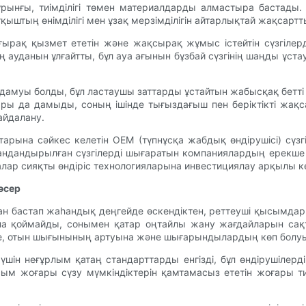
бұрынғы, тиімділігі төмен материалдарды алмастыра бастады.
ыштың өнімділігі мен ұзақ мерзімділігін айтарлықтай жақсартт
ғырақ қызмет ететін және жақсырақ жұмыс істейтін сүзгілер
ің ауданын ұлғайтты, бұл ауа ағынын бұзбай сүзгінің шаңды ұст
ң дамуы болды, бұл ластаушы заттарды ұстайтын жабысқақ бетті 
ры да дамыды, соның ішінде тығыздағыш пен беріктікті жақсар
айдалану.
тарына сәйкес келетін OEM (түпнұсқа жабдық өндірушісі) сүз
ндандырылған сүзгілерді шығаратын компаниялардың ерекше кә
ар сияқты өндіріс технологияларына инвестициялау арқылы к
әсер
 бастап жаһандық деңгейде өскендіктен, реттеуші қысымдар а
қана қоймайды, сонымен қатар оңтайлы жану жағдайларын с
не, отын шығынының артуына және шығарындылардың көп болуы
үшін неғұрлым қатаң стандарттарды енгізді, бұл өндірушілер
сым жоғары сүзу мүмкіндіктерін қамтамасыз ететін жоғары тиі