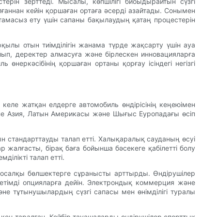
ерін зерттеді. Мысалы, көпшілігі биоыдырайтын сүзгі
лғаннан кейін қоршаған ортаға әсерді азайтады. Сонымен
мтамасыз ету үшін сапаны бақылаудың қатаң процестерін
қылы отын тиімділігін жанама түрде жақсарту үшін ауа
ғайып, деректер алмасуға және бірлескен инновацияларға
 өнеркәсібінің қоршаған ортаны қорғау ісіндегі негізгі
п келе жатқан елдерге автомобиль өндірісінің кеңеюімен
әне Азия, Латын Америкасы және Шығыс Еуропадағы өсіп
сын стандарттауды талап етті. Халықаралық сауданың өсуі
р жалғасты, бірақ баға бойынша бәсекеге қабілетті болу
ділікті талап етті.
 қосалқы бөлшектерге сұранысты арттырды. Өндірушілер
жетімді опцияларға дейін. Электрондық коммерция және
әне тұтынушылардың сүзгі сапасы мен өнімділігі туралы
 кең таралған. Кейбір тауашаларды өндірушілер спорттық