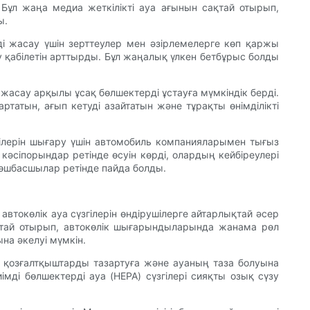
 Бұл жаңа медиа жеткілікті ауа ағынын сақтай отырып,
ы.
ді жасау үшін зерттеулер мен әзірлемелерге көп қаржы
ау қабілетін арттырды. Бұл жаңалық үлкен бетбұрыс болды
жасау арқылы ұсақ бөлшектерді ұстауға мүмкіндік берді.
татын, ағып кетуді азайтатын және тұрақты өнімділікті
гілерін шығару үшін автомобиль компанияларымен тығыз
сіпорындар ретінде өсуін көрді, олардың кейбіреулері
өшбасшылар ретінде пайда болды.
втокөлік ауа сүзгілерін өндірушілерге айтарлықтай әсер
ақтай отырып, автокөлік шығарындыларында жанама рөл
на әкелуі мүмкін.
ді қозғалтқыштарды тазартуға және ауаның таза болуына
мді бөлшектерді ауа (HEPA) сүзгілері сияқты озық сүзу