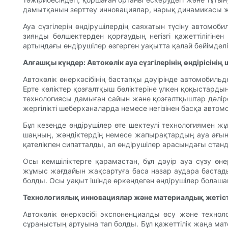
дамытқанын зерттеу инновациялар, нарық динамикасы жән
Ауа сүзгілерін өндірушілердің саяхатын түсіну автомоб
зиянды бөлшектерден қорғаудың негізгі қажеттілігінен
артындағы өндірушілер өзгерген уақытта қалай бейімделіп
Алғашқы күндер: Автокөлік ауа сүзгілерінің өндірісінің 
Автокөлік өнеркәсібінің бастапқы дәуірінде автомобиль
Ерте көліктер қозғалтқыш бөліктеріне үлкен қоқыстарды
технологиясы дамыған сайын және қозғалтқыштар дәлірек 
жергілікті шеберханаларда немесе негізінен басқа авто
Бұл кезеңде өндірушілер өте шектеулі технологиямен жұ
шаңның, жәндіктердің немесе жапырақтардың ауа ағыны
қателікпен сипатталды, ал өндірушілер арасындағы стандар
Осы кемшіліктерге қарамастан, бұл дәуір ауа сүзу ө
жұмыс жағдайын жақсартуға баса назар аудара бастады
болды. Осы уақыт ішінде өркендеген өндірушілер болаша
Технологиялық инновациялар және материалдық жетіс
Автокөлік өнеркәсібі экспоненциалды өсу және техноло
сұраныстың артуына тап болды. Бұл қажеттілік жаңа ма