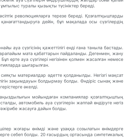
 ұмтылыс туралы қызықты түсініктер береді.
кәсіптік революцияларға терезе береді. Қозғалтқыштарды
 қанағаттандыруға дейін, бұл мақалада осы сүзгілердің
ы ауа сүзгісінің қажеттілігі енді ғана таныла бастады.
е қарапайым мата қабаттарын пайдаланды. Дегенмен, жану
Бұл ерте ауа сүзгілері негізінен қолмен жасалған немесе
артияларда шығарылған.
н сияқты материалдар әдетте қолданылды. Негізгі мақсат
лігін зақымдауын болдырмау болды. Өндіріс сынақ және
герістерге әкелді.
ң маңыздылығын мойындаған компаниялар қозғалтқыштың
лды, автомобиль ауа сүзгілерін жаппай өндіруге негіз
тәжірибе жасауға дайын болды.
рушілер жоғары өнімді және ұзаққа созылатын өнімдерге
лерге себеп болды. 20 ғасырдың ортасында синтетикалық