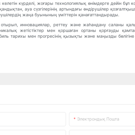
елетін күрделі, жоғары технологиялық өнімдерге дейін бұл к
андықтан, ауа сүзгілерінің артындағы өндірушілер қозғалтқы
теушілердің жаңа буынының үміттерін қанағаттандырады.
а отырып, инновациялар, реттеу және жаһандану саланы қалы
хникалық жетістіктер мен қоршаған ортаны қорғауды қамт
обиль тарихы мен прогресінің қызықты және маңызды бөлігін
Электрондық Пошта