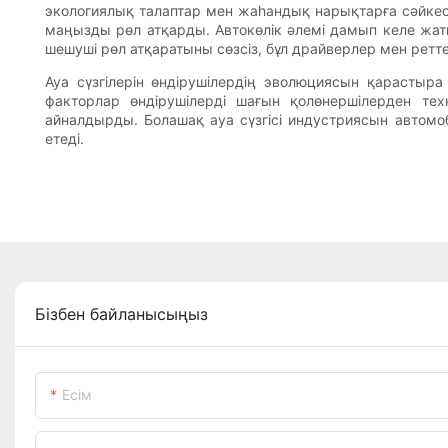
экологиялық талаптар мен жаһандық нарықтарға сәйкес к
маңызды рөл атқарды. Автокөлік әлемі дамып келе жатқ
шешуші рөл атқаратыны сөзсіз, бұл драйверлер мен рет
Ауа сүзгілерін өндірушілердің эволюциясын қарастыр
факторлар өндірушілерді шағын қолөнершілерден те
айналдырды. Болашақ ауа сүзгісі индустриясын автом
етеді.
Бізбен байланысыңыз
Есім