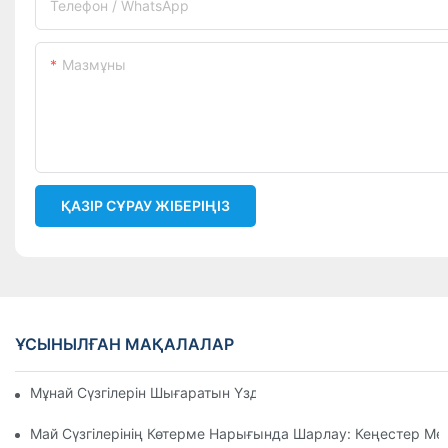
Телефон / WhatsApp
Мазмұны
ҚАЗІР СҰРАУ ЖІБЕРІҢІЗ
ҰСЫНЫЛҒАН МАҚАЛАЛАР
Мұнай Сүзгілерін Шығаратын Үздік Компаниялар: Жан-Жақ
Май Сүзгілерінің Көтерме Нарығында Шарлау: Кеңестер М