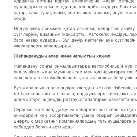
Қоршаған ортаны қорғау ережелеріне жауап ретінде ө
құралдарына немесе одан да көп қайта өңдеуге болатын 
қатар, сала тұрақтылық сертификаттарының өсуін және 
көрді.
Өндірушілер сонымен қатар ағынның кедергісін азайту
сүзгілерінің дизайнын жақсартты. Автокөлік өндірушіле
баса назар аударды. Бұл дәуір көптеген ауа сүзгілерін
үлескерлерге айналдырды.
Жаһанданудың әсері және нарықтың кеңеюі
Жаһандану соңғы онжылдықтарда автомобильдің ауа сүзгі
өндірушілер жаңа мүмкіндіктер мен қиындықтарға тап 
келе жатқан автомобиль нарықтарына жақын болу үшін ө
Бұл жаһандық кеңею өндірушілерден жеткізу тізбегінің к
де бәсекелестікті арттырып, өндірушілерді тиімділікті
және әртүрлі елдердің реттеуші талаптарын қанағаттанды
Сұраныс жағынан, дамушы елдердегі өсіп келе жатқан 
өнімдердің кең ассортиментін ұсына отырып бейімделг
цифрлық маркетинг компаниялардың тұтынушыларға жету 
хабардар болуын арттырды.
Сонымен қатар, серіктестіктер мен бірігулер компаниял