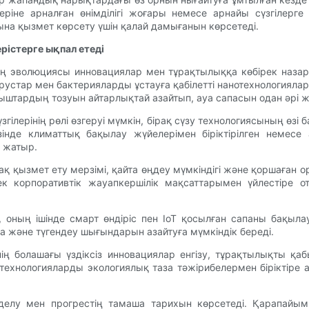
еріне арналған өнімділігі жоғары немесе арнайы сүзгілерге 
ына қызмет көрсету үшін қалай дамығанын көрсетеді.
рістерге ықпал етеді
ердің эволюциясы инновациялар мен тұрақтылыққа көбірек наз
ирустар мен бактерияларды ұстауға қабілетті нанотехнологиялар
қыштардың тозуын айтарлықтай азайтып, ауа сапасын одан әрі 
сүзгілерінің рөлі өзгеруі мүмкін, бірақ сүзу технологиясының өз
зінде климаттық бақылау жүйелерімен біріктірілген немесе
п жатыр.
зақ қызмет ету мерзімі, қайта өңдеу мүмкіндігі және қоршаған о
рек корпоративтік жауапкершілік мақсаттарымен үйлестіре 
ың ішінде смарт өндіріс пен IoT қосылған сапаны бақылау ө
ға және түгендеу шығындарын азайтуға мүмкіндік береді.
сінің болашағы үздіксіз инновациялар енгізу, тұрақтылықты 
н технологияларды экологиялық таза тәжірибелермен біріктір
йімделу мен прогрестің тамаша тарихын көрсетеді. Қарапа