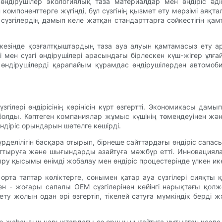
ндірушілер экологиялық таза материалдар мен өндіріс әдіст
компоненттерге жүгінді, бұл сүзгінің қызмет ету мерзімі аяқта
сүзгілердің дамып келе жатқан стандарттарға сәйкестігін қа
 кезінде қозғалтқыштардың таза ауа алуын қамтамасыз ету ар
рі мен сүзгі өндірушілері арасындағы бірлескен күш-жігер ұл
 өндірушілерді қарапайым құрамдас өндірушілерден автомобиль
лері өндірісінің көрінісін күрт өзгертті. Экономикасы дамы
болды. Көптеген компаниялар жұмыс күшінің төмендеуінен ж
ндіріс орындарын шетелге көшірді.
үрделілігін басқара отырып, бірнеше сайттардағы өндіріс сапа
 арттыруға және шығындарды азайтуға мәжбүр етті. Инновацияла
ру қысымы өнімді жобалау мен өндіріс процестерінде үлкен икем
орта таптар көліктерге, сонымен қатар ауа сүзгілері сияқты
ен - жоғары сапалы OEM сүзгілерінен кейінгі нарықтағы қол
жолын одан әрі өзгертіп, тікелей сатуға мүмкіндік берді ж
ар жаһандық нарықтардағы өз орнын нығайтуға ұмтылған кезде