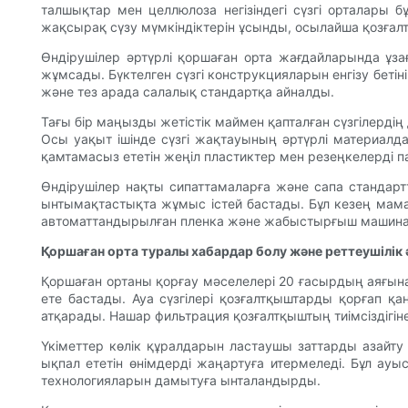
талшықтар мен целлюлоза негізіндегі сүзгі орталары 
жақсырақ сүзу мүмкіндіктерін ұсынды, осылайша қозғалтқ
Өндірушілер әртүрлі қоршаған орта жағдайларында ұза
жұмсады. Бүктелген сүзгі конструкцияларын енгізу бетін
және тез арада салалық стандартқа айналды.
Тағы бір маңызды жетістік маймен қапталған сүзгілерді
Осы уақыт ішінде сүзгі жақтауының әртүрлі материалда
қамтамасыз ететін жеңіл пластиктер мен резеңкелерді п
Өндірушілер нақты сипаттамаларға және сапа стандарт
ынтымақтастықта жұмыс істей бастады. Бұл кезең мама
автоматтандырылған пленка және жабыстырғыш машинал
Қоршаған орта туралы хабардар болу және реттеушілік 
Қоршаған ортаны қорғау мәселелері 20 ғасырдың аяғынан
ете бастады. Ауа сүзгілері қозғалтқыштарды қорғап 
атқарады. Нашар фильтрация қозғалтқыштың тиімсіздігі
Үкіметтер көлік құралдарын ластаушы заттарды азайту 
ықпал ететін өнімдерді жаңартуға итермеледі. Бұл ауы
технологияларын дамытуға ынталандырды.