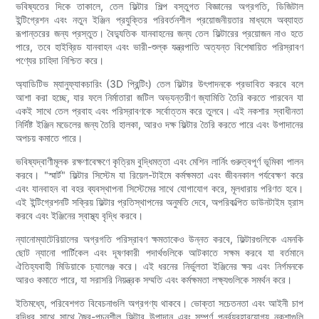
ভবিষ্যতের দিকে তাকালে, তেল ফিল্টার শিল্প বস্তুগত বিজ্ঞানের অগ্রগতি, ডিজিটাল
ইন্টিগ্রেশন এবং নতুন ইঞ্জিন প্রযুক্তির পরিবর্তনশীল প্রয়োজনীয়তার মাধ্যমে অব্যাহত
রূপান্তরের জন্য প্রস্তুত। বৈদ্যুতিক যানবাহনের জন্য তেল ফিল্টারের প্রয়োজন নাও হতে
পারে, তবে হাইব্রিড যানবাহন এবং ভারী-শুল্ক যন্ত্রপাতি অত্যন্ত বিশেষায়িত পরিস্রাবণ
পণ্যের চাহিদা নিশ্চিত করে।
অ্যাডিটিভ ম্যানুফ্যাকচারিং (3D প্রিন্টিং) তেল ফিল্টার উৎপাদনকে প্রভাবিত করবে বলে
আশা করা হচ্ছে, যার ফলে নির্মাতারা জটিল অভ্যন্তরীণ জ্যামিতি তৈরি করতে পারবেন যা
একই সাথে তেল প্রবাহ এবং পরিস্রাবণকে সর্বোত্তম করে তুলবে। এই নকশার স্বাধীনতা
নির্দিষ্ট ইঞ্জিন মডেলের জন্য তৈরি হালকা, আরও দক্ষ ফিল্টার তৈরি করতে পারে এবং উপাদানের
অপচয় কমাতে পারে।
ভবিষ্যদ্বাণীমূলক রক্ষণাবেক্ষণে কৃত্রিম বুদ্ধিমত্তা এবং মেশিন লার্নিং গুরুত্বপূর্ণ ভূমিকা পালন
করবে। "স্মার্ট" ফিল্টার সিস্টেম যা রিয়েল-টাইমে কর্মক্ষমতা এবং জীবনকাল পর্যবেক্ষণ করে
এবং যানবাহন বা বহর ব্যবস্থাপনা সিস্টেমের সাথে যোগাযোগ করে, মূলধারায় পরিণত হবে।
এই ইন্টিগ্রেশনটি সক্রিয় ফিল্টার প্রতিস্থাপনের অনুমতি দেবে, অপরিকল্পিত ডাউনটাইম হ্রাস
করবে এবং ইঞ্জিনের স্বাস্থ্য বৃদ্ধি করবে।
ন্যানোম্যাটেরিয়ালের অগ্রগতি পরিস্রাবণ ক্ষমতাকেও উন্নত করবে, ফিল্টারগুলিকে এমনকি
ছোট ন্যানো পার্টিকেল এবং দূষণকারী পদার্থগুলিকে আটকাতে সক্ষম করবে যা বর্তমানে
ঐতিহ্যবাহী মিডিয়াকে চ্যালেঞ্জ করে। এই ধরনের নির্ভুলতা ইঞ্জিনের ক্ষয় এবং নির্গমনকে
আরও কমাতে পারে, যা সরাসরি নিয়ন্ত্রক সম্মতি এবং কর্মক্ষমতা লক্ষ্যগুলিকে সমর্থন করে।
ইতিমধ্যে, পরিবেশগত বিবেচনাগুলি অগ্রগণ্য থাকবে। ভোক্তা সচেতনতা এবং আইনী চাপ
বৃদ্ধির সাথে সাথে জৈব-পচনশীল ফিল্টার উপাদান এবং সম্পূর্ণ পুনর্ব্যবহারযোগ্য নকশাগুলি