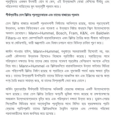
প্রযুক্তির একজন উৎসাহী হোন না কেন, এই উন্নয়নগুলি বোঝা মেশিনের দীর্ঘায়ু এবং
পরিবেশগত দায়িত্বের মূল অন্তর্দৃষ্টি প্রদান করে।
শীর্ষস্থানীয় তেল ফিল্টার প্রস্তুতকারক এবং তাদের বাজারের প্রভাব
তেল ফিল্টার বাজারে কয়েকটি প্রভাবশালী নির্মাতার আধিপত্য রয়েছে, যাদের প্রত্যেকেই
উদ্ভাবন, গুণমান নিশ্চিতকরণ এবং গবেষণা ও উন্নয়নে নিষ্ঠার মাধ্যমে শিল্পে উল্লেখযোগ্য
অবদান রেখেছেন। Mann+Hummel, Bosch, Fram, K&N, এবং Baldwin
Filters-এর মতো কোম্পানিগুলি ধারাবাহিকভাবে এমন ফিল্টার তৈরির জন্য সীমানা অতিক্রম
করে যা মোটরগাড়ি, ভারী যন্ত্রপাতি এবং বিমান চলাচল খাতে বিভিন্ন চাহিদা পূরণ করে।
জার্মান পাওয়ার হাউস, Mann+Hummel, শুধুমাত্র সরবরাহকারী হিসেবেই নয়, বরং
একটি কৌশলগত উদ্ভাবক হিসেবেও নিজেকে প্রতিষ্ঠিত করেছে। স্থায়িত্বের সাথে
পরিস্রাবণ দক্ষতার উপর তাদের জোর তাদের গবেষণা প্রচেষ্টার বেশিরভাগ অংশকে এগিয়ে
নিয়ে যায়। Mann+Hummel এর ফিল্টারগুলিতে ধারাবাহিকভাবে উন্নত ফাইবার মিডিয়া
এবং শক্তিশালী ফিল্টার নির্মাণ রয়েছে যা স্থায়িত্ব এবং দূষণকারী পদার্থ ধরার ক্ষমতা বৃদ্ধি
করে। তাদের বিশ্বব্যাপী উপস্থিতি তাদের বিভিন্ন আঞ্চলিক মান এবং ইঞ্জিনের ধরণের জন্য
পণ্য তৈরি করতে সাহায্য করে, যা তাদের বিশ্বব্যাপী নেতা করে তোলে।
মার্কিন যুক্তরাষ্ট্রে দীর্ঘস্থায়ী ইতিহাসের অধিকারী ফ্রেমের বাজারের একটি উল্লেখযোগ্য
অংশ রয়েছে। তারা তেল ফিল্টার তৈরিতে অগ্রণী ভূমিকা পালন করেছে যা রক্ষণাবেক্ষণের
সময়কাল উল্লেখযোগ্যভাবে বৃদ্ধি করে এবং পরিস্রাবণ দক্ষতা উন্নত করে। ডুয়াল-লেয়ার
সিন্থেটিক মিডিয়ার মতো অত্যাধুনিক প্রযুক্তির সাথে মিলিত হয়ে ক্রয়ক্ষমতার প্রতি
ফ্রেমের প্রতিশ্রুতি তাদের ফিল্টারগুলিকে দৈনন্দিন গ্রাহক এবং পেশাদার পরিষেবা
প্রদানকারীদের মধ্যে জনপ্রিয় করে তুলেছে।