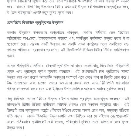
সুনির্দিষ্ট নিয়ন্ত্রণের সুযোগ করে দেয়, তেল প্রবাহকে ক্ষতিগ্রস্ত না করে পরিস্রাবণ উন্নত
করে। বাজারে থাকা কিছু উচ্চমানের ফিল্টার এখন এই উন্নত কৌশলগুলিকে অন্তর্ভুক্ত করে,
যা তেল পরিস্রাবণে একটি নতুন যুগের সূচনা করে।
তেল ফিল্টার ডিজাইনে প্রযুক্তিগত উদ্ভাবন
নকশার উদ্ভাবন উপকরণের অগ্রগতির পরিপূরক, যেখানে নির্মাতারা তেল ফিল্টারের
কাঠামোগত অখণ্ডতা, ইনস্টলেশনের সহজতা এবং সামগ্রিক কর্মক্ষমতা উন্নত করার উপর
মনোযোগ দেয়। এরকম একটি উন্নয়ন হল একটি একক কার্তুজের মধ্যে একত্রিত বহু-
পর্যায়ের পরিস্রাবণ ব্যবস্থার প্রবর্তন। এই সিস্টেমগুলি বিভিন্ন ফিল্টার মিডিয়া সংমিশ্রণকে
স্তরে
অনেক শীর্ষস্থানীয় নির্মাতারা টেকসই প্লাস্টিক বা ধাতব সংকর ধাতু দিয়ে তৈরি শক্তিশালী
ফ্রেম এবং প্রান্তের ক্যাপ ব্যবহার করেছেন। এই উপাদানগুলি চাপ প্রতিরোধ ক্ষমতা
উন্নত করে এবং কঠোর অপারেটিং অবস্থার সংস্পর্শে এলে ভেঙে পড়া বা বিকৃতি রোধ করে।
উচ্চ তাপমাত্রা এবং চাপেও তাদের অখণ্ডতা বজায় রাখে এমন ফিল্টারগুলি ধারাবাহিক
পরিস্রাবণ দক্ষতা বজায় রাখে এবং ইঞ্জিনের উপাদানগুলিকে আরও ভালভাবে সুরক্ষিত করে।
কিছু নির্মাতারা তাদের ফিল্টারে উন্নত বাইপাস ভালভ প্রযুক্তি অন্তর্ভুক্ত করেছেন। এই
ভালভগুলি ফিল্টার মিডিয়া ভারীভাবে আটকে গেলেও তেল সঞ্চালন অব্যাহত রাখে। এটি
ফিল্টারটি তার স্যাচুরেশন পয়েন্টে পৌঁছালে ইঞ্জিনে তেলের অভাব রোধ করে, সম্ভাব্য ইঞ্জিনের
ক্ষতি এড়ায়। ভালভ ডিজাইনে উদ্ভাবনগুলি এখন নিশ্চিত করে যে বাইপাস থ্রেশহোল্ডগুলি
আরও সঠিকভাবে ক্যালিব্রেট করা হয়েছে, পরিস্রাবণ সুবিধার সাথে আপস না করে সুরক্ষা
উন্নত করে।