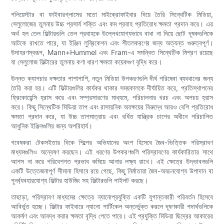
পলিয়েস্টার বা ফাইবারগ্লাসের মতো মাইক্রোফাইবার দিয়ে তৈরি সিন্থেটিক মিডিয়া,
সেলুলোজের তুলনায় উচ্চ প্রসার্য শক্তি এবং কম প্রবাহ প্রতিরোধ ক্ষমতা প্রদান করে। এর
অর্থ হল তেল ফিল্টারগুলি তেল প্রবাহকে উল্লেখযোগ্যভাবে বাধা না দিয়ে ছোট দূষকগুলিকে
আটকে রাখতে পারে, যা ইঞ্জিন লুব্রিকেশন এবং শীতলকরণের জন্য অত্যন্ত গুরুত্বপূর্ণ।
উদাহরণস্বরূপ, Mann+Hummel এবং Fram-এ সমন্বিত সিন্থেটিক মিশ্রণ রয়েছে
যা সেলুলোজ ফিল্টারের তুলনায় কণা ধারণ ক্ষমতা কয়েকগুণ বৃদ্ধি করে।
উন্নত ক্যাপচার দক্ষতার পাশাপাশি, নতুন মিডিয়া উপকরণগুলি দীর্ঘ পরিষেবা ব্যবধানের জন্য
তৈরি করা হয়। এটি ফিল্টারগুলির কার্যকর থাকার সময়কালকে দীর্ঘায়িত করে, প্রতিস্থাপনের
ফ্রিকোয়েন্সি হ্রাস করে এবং সম্প্রসারণের মাধ্যমে, পরিচালনার খরচ এবং অপচয় হ্রাস
করে। কিছু সিন্থেটিক মিডিয়া তাপ এবং রাসায়নিক অবক্ষয়ের বিরুদ্ধে আরও বেশি প্রতিরোধ
ক্ষমতা প্রদান করে, যা উচ্চ তাপমাত্রায় এবং বর্ধিত যান্ত্রিক চাপের অধীনে পরিচালিত
আধুনিক ইঞ্জিনগুলির জন্য অপরিহার্য।
গবেষকরা টেকসইতার দিকে শিল্পের অভিযানের অংশ হিসেবে জৈব-ভিত্তিক পরিস্রাবণ
মাধ্যমগুলিও অন্বেষণ করছেন। এই ধরণের উপকরণগুলি পরিস্রাবণের কার্যকারিতার সাথে
আপস না করে পরিবেশগত প্রভাব কমিয়ে আনার লক্ষ্য রাখে। এই ক্ষেত্রে উদ্ভাবনগুলি
একটি উত্তেজনাপূর্ণ সীমানা হিসাবে রয়ে গেছে, কিছু নির্মাতারা জৈব-অবচনযোগ্য উপাদান বা
পুনর্ব্যবহারযোগ্য ফিল্টার হাউজিং সহ ফিল্টারগুলি পাইলট করছে।
তাছাড়া, পরিস্রাবণ মাধ্যমের ক্ষেত্রে ন্যানোপ্রযুক্তি একটি যুগান্তকারী পরিবর্তন হিসেবে
আবির্ভূত হচ্ছে। ফিল্টার ফাইবারে ন্যানো পার্টিকেল অন্তর্ভুক্ত করলে দূষণকারী পদার্থগুলিকে
আকর্ষণ এবং আবদ্ধ করার ক্ষমতা বৃদ্ধি পেতে পারে। এই প্রযুক্তি মিডিয়া ছিদ্রের আকারের