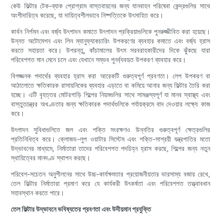
কেউ ফিল্টার টেক-ব্যাক প্রোগ্রাম বাস্তবায়নের জন্য যানবাহন পরিষেবা কেন্দ্রগুলির সাথে
অংশীদারিত্ব করেছে, যা দায়িত্বশীলভাবে নিষ্পত্তিকে উৎসাহিত করে।
কার্বন নির্গমন এবং বর্জ্য উৎপাদন কমাতে উৎপাদন প্রক্রিয়াগুলিকে পুনরুজ্জীবিত করা হয়েছে।
উন্নত অটোমেশন এবং লিন ম্যানুফ্যাকচারিং উপকরণের ব্যবহার কমাতে এবং বর্জ্য হ্রাস
করতে সহায়তা করে। উপরন্তু, কাঁচামালের উৎস সরবরাহকারীদের দিকে ঝুঁকছে যারা
পরিবেশগত মান মেনে চলে এবং যেখানে সম্ভব পুনর্ব্যবহৃত উপকরণ ব্যবহার করে।
বিপজ্জনক পদার্থের ব্যবহার হ্রাস করা আরেকটি গুরুত্বপূর্ণ প্রবণতা। লেপ উপকরণ বা
আঠালোতে ক্ষতিকারক রাসায়নিকের ব্যবহার এড়াতে বা কমিয়ে আনার জন্য ফিল্টার তৈরি করা
হচ্ছে। এটি বৃহত্তর মোটরগাড়ি শিল্পের নিয়মগুলির সাথে সামঞ্জস্যপূর্ণ যা মানব স্বাস্থ্য এবং
বাস্তুতন্ত্রের অখণ্ডতার জন্য ক্ষতিকারক পদার্থগুলিকে পর্যায়ক্রমে বাদ দেওয়ার লক্ষ্যে কাজ
করে।
উৎপাদন সুবিধাগুলিতে জল এবং শক্তি সংরক্ষণও উন্নতির গুরুত্বপূর্ণ ক্ষেত্রগুলির
প্রতিনিধিত্ব করে। ক্লোজড-লুপ ওয়াটার সিস্টেম এবং শক্তি-সাশ্রয়ী যন্ত্রপাতির মতো
উদ্ভাবনের মাধ্যমে, নির্মাতারা তাদের পরিবেশগত পদচিহ্ন হ্রাস করছে, শিল্পের জন্য নতুন
স্থায়িত্বের মানদণ্ড স্থাপন করছে।
পরিবেশ-সচেতন অনুশীলনের সাথে উচ্চ-কার্যক্ষমতার প্রয়োজনীয়তার ভারসাম্য বজায় রেখে,
তেল ফিল্টার নির্মাতারা প্রমাণ করে যে কার্যকরী উৎকর্ষতা এবং পরিবেশগত তত্ত্বাবধান
সহাবস্থান করতে পারে।
তেল ফিল্টার উদ্ভাবনে ভবিষ্যতের প্রবণতা এবং উদীয়মান প্রযুক্তি