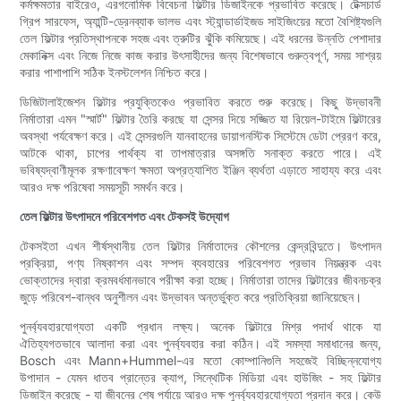
কর্মক্ষমতার বাইরেও, এরগনোমিক বিবেচনা ফিল্টার ডিজাইনকে প্রভাবিত করেছে। টেক্সচার্ড
গ্রিপ সারফেস, অ্যান্টি-ড্রেনব্যাক ভালভ এবং স্ট্যান্ডার্ডাইজড সাইজিংয়ের মতো বৈশিষ্ট্যগুলি
তেল ফিল্টার প্রতিস্থাপনকে সহজ এবং ত্রুটির ঝুঁকি কমিয়েছে। এই ধরনের উন্নতি পেশাদার
মেকানিক্স এবং নিজে নিজে কাজ করার উৎসাহীদের জন্য বিশেষভাবে গুরুত্বপূর্ণ, সময় সাশ্রয়
করার পাশাপাশি সঠিক ইনস্টলেশন নিশ্চিত করে।
ডিজিটালাইজেশন ফিল্টার প্রযুক্তিকেও প্রভাবিত করতে শুরু করেছে। কিছু উদ্ভাবনী
নির্মাতারা এমন "স্মার্ট" ফিল্টার তৈরি করছে যা সেন্সর দিয়ে সজ্জিত যা রিয়েল-টাইমে ফিল্টারের
অবস্থা পর্যবেক্ষণ করে। এই সেন্সরগুলি যানবাহনের ডায়াগনস্টিক সিস্টেমে ডেটা প্রেরণ করে,
আটকে থাকা, চাপের পার্থক্য বা তাপমাত্রার অসঙ্গতি সনাক্ত করতে পারে। এই
ভবিষ্যদ্বাণীমূলক রক্ষণাবেক্ষণ ক্ষমতা অপ্রত্যাশিত ইঞ্জিন ব্যর্থতা এড়াতে সাহায্য করে এবং
আরও দক্ষ পরিষেবা সময়সূচী সমর্থন করে।
তেল ফিল্টার উৎপাদনে পরিবেশগত এবং টেকসই উদ্যোগ
টেকসইতা এখন শীর্ষস্থানীয় তেল ফিল্টার নির্মাতাদের কৌশলের কেন্দ্রবিন্দুতে। উৎপাদন
প্রক্রিয়া, পণ্য নিষ্কাশন এবং সম্পদ ব্যবহারের পরিবেশগত প্রভাব নিয়ন্ত্রক এবং
ভোক্তাদের দ্বারা ক্রমবর্ধমানভাবে পরীক্ষা করা হচ্ছে। নির্মাতারা তাদের ফিল্টারের জীবনচক্র
জুড়ে পরিবেশ-বান্ধব অনুশীলন এবং উদ্ভাবন অন্তর্ভুক্ত করে প্রতিক্রিয়া জানিয়েছেন।
পুনর্ব্যবহারযোগ্যতা একটি প্রধান লক্ষ্য। অনেক ফিল্টারে মিশ্র পদার্থ থাকে যা
ঐতিহ্যগতভাবে আলাদা করা এবং পুনর্ব্যবহার করা কঠিন। এই সমস্যা সমাধানের জন্য,
Bosch এবং Mann+Hummel-এর মতো কোম্পানিগুলি সহজেই বিচ্ছিন্নযোগ্য
উপাদান - যেমন ধাতব প্রান্তের ক্যাপ, সিন্থেটিক মিডিয়া এবং হাউজিং - সহ ফিল্টার
ডিজাইন করেছে - যা জীবনের শেষ পর্যায়ে আরও দক্ষ পুনর্ব্যবহারযোগ্যতা প্রদান করে। কেউ