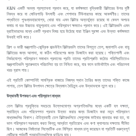
K&N একটি অনন্য প্রস্তাবনা প্রদান করে, যা কর্মক্ষমতা বৃদ্ধিকারী ফিল্টারের উপর দৃষ্টি
নিবদ্ধ করে যা মোটরগাড়ি উৎসাহী এবং পেশাদার টিউনারদের কাছে আকর্ষণীয়। তাদের
পদ্ধতিতে পুনঃব্যবহারযোগ্য, ধোয়া যায় এমন ফিল্টার অন্তর্ভুক্ত রয়েছে যা কেবল অপচয়
কমায় না বরং উচ্চতর বায়ুপ্রবাহ এবং পরিস্রাবণ ক্ষমতাও প্রদান করে। এই ফিল্টারগুলি এমন
ড্রাইভারদের মধ্যে একটি প্রধান বিষয় হয়ে উঠেছে যারা ইঞ্জিন সুরক্ষা এবং উন্নত কর্মক্ষমতা
উভয়ই দাবি করে।
শিল্প ও ভারী যন্ত্রপাতি-কেন্দ্রিক বাল্ডউইন ফিল্টারগুলি তাদের বিস্তৃত তেল, জ্বালানি এবং বায়ু
ফিল্টারের জন্য আলাদা, যা কঠিন পরিবেশের জন্য ডিজাইন করা হয়েছে। শক্তিশালী এবং
নির্ভরযোগ্য পরিস্রাবণ সমাধান প্রদানের প্রতি তাদের প্রতিশ্রুতি কঠোর পরিস্থিতিতেও
যন্ত্রপাতিগুলি সুচারুভাবে পরিচালিত হয় তা নিশ্চিত করে, যার ফলে ডাউনটাইম এবং পরিচালনা
খরচ হ্রাস পায়।
এই প্রতিটি কোম্পানিই সামগ্রিক বাজারে নিজস্ব স্থান তৈরির জন্য তাদের শক্তি কাজে
লাগায়, তেল ফিল্টার উৎপাদন ক্ষেত্রে বিদ্যমান বৈচিত্র্য এবং উদ্ভাবনকে তুলে ধরে।
উদ্ভাবনী উপকরণ এবং পরিস্রাবণ মাধ্যম
তেল ফিল্টার প্রযুক্তির সবচেয়ে উল্লেখযোগ্য অগ্রগতিগুলির মধ্যে একটি হল দক্ষতা,
স্থায়িত্ব এবং পরিবেশগত প্রভাব উন্নত করার জন্য ডিজাইন করা নতুন পরিস্রাবণ
মাধ্যমগুলির বিকাশ। ঐতিহ্যবাহী তেল ফিল্টারগুলিতে সেলুলোজ ফাইবার ব্যবহার করা হত, যা
ভাল পরিস্রাবণ সরবরাহ করত কিন্তু আর্দ্রতা প্রতিরোধ এবং কণা ক্যাপচার দক্ষতায় সীমিত
ছিল। আজকের নির্মাতারা সিন্থেটিক এবং মিশ্রিত মাধ্যম চালু করেছেন যা প্রতিটি গুরুত্বপূর্ণ
মেট্রিকে পূর্ববর্তী পুনরাবৃত্তিগুলিকে ছাড়িয়ে যায়।