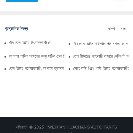
প্রস্তাবিত নিবন্ধ
মামলা
খবর
শীর্ষ তেল ফিল্টার উৎপাদনকারী কোম্পানি: একটি বিস্তৃত সারসংক্ষেপ
শীর্ষ তেল ফিল্টার পাইকারি পরিবেশক: কাকে ব
আপনার গাড়ির মডেলের জন্য সঠিক তেল ফিল্টার নির্বাচন করা: মূল বিবেচ্য বিষয়গুলি
তেল ফিল্টারের পাইকারি বাজারে নেভিগেট কর
তেল ফিল্টার সরবরাহকারী: আপনার ব্যবসার জন্য মানসম্পন্ন পণ্য খোঁজা
মোটরগাড়ি শিল্পে গাড়ি ফিল্টার সরবরাহকারীদের
কপিরাইট © 2025
WEIXIAN HUACHANG AUTO PARTS