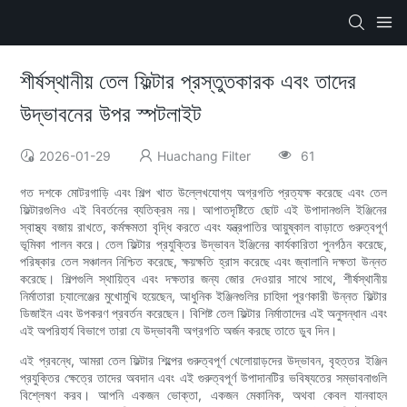
শীর্ষস্থানীয় তেল ফিল্টার প্রস্তুতকারক এবং তাদের
উদ্ভাবনের উপর স্পটলাইট
2026-01-29
Huachang Filter
61
গত দশকে মোটরগাড়ি এবং শিল্প খাত উল্লেখযোগ্য অগ্রগতি প্রত্যক্ষ করেছে এবং তেল
ফিল্টারগুলিও এই বিবর্তনের ব্যতিক্রম নয়। আপাতদৃষ্টিতে ছোট এই উপাদানগুলি ইঞ্জিনের
স্বাস্থ্য বজায় রাখতে, কর্মক্ষমতা বৃদ্ধি করতে এবং যন্ত্রপাতির আয়ুষ্কাল বাড়াতে গুরুত্বপূর্ণ
ভূমিকা পালন করে। তেল ফিল্টার প্রযুক্তির উদ্ভাবন ইঞ্জিনের কার্যকারিতা পুনর্গঠন করেছে,
পরিষ্কার তেল সঞ্চালন নিশ্চিত করেছে, ক্ষয়ক্ষতি হ্রাস করেছে এবং জ্বালানি দক্ষতা উন্নত
করেছে। শিল্পগুলি স্থায়িত্ব এবং দক্ষতার জন্য জোর দেওয়ার সাথে সাথে, শীর্ষস্থানীয়
নির্মাতারা চ্যালেঞ্জের মুখোমুখি হয়েছেন, আধুনিক ইঞ্জিনগুলির চাহিদা পূরণকারী উন্নত ফিল্টার
ডিজাইন এবং উপকরণ প্রবর্তন করেছেন। বিশিষ্ট তেল ফিল্টার নির্মাতাদের এই অনুসন্ধান এবং
এই অপরিহার্য বিভাগে তারা যে উদ্ভাবনী অগ্রগতি অর্জন করছে তাতে ডুব দিন।
এই প্রবন্ধে, আমরা তেল ফিল্টার শিল্পের গুরুত্বপূর্ণ খেলোয়াড়দের উদ্ভাবন, বৃহত্তর ইঞ্জিন
প্রযুক্তির ক্ষেত্রে তাদের অবদান এবং এই গুরুত্বপূর্ণ উপাদানটির ভবিষ্যতের সম্ভাবনাগুলি
বিশ্লেষণ করব। আপনি একজন ভোক্তা, একজন মেকানিক, অথবা কেবল যানবাহন