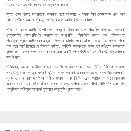
শিল্পের মানদণ্ডে পরিণত হওয়ার সম্ভাবনা রয়েছে।
মূলত, তেল ফিল্টার উৎপাদনের ভবিষ্যৎ হলো অভিসার - ক্রমবর্ধমান মোটরগাড়ি এবং শিল্প
চাহিদা মেটাতে উচ্চ প্রযুক্তি, স্থায়িত্ব এবং কাস্টমাইজেশনের মিশ্রণ।
পরিশেষে, তেল ফিল্টার উৎপাদনের ক্ষেত্রটি উদ্ভাবন এবং গতিশীল উন্নয়নে সমৃদ্ধ।
নেতৃস্থানীয় কোম্পানিগুলি উপাদানগত অগ্রগতি, পরিমার্জিত নকশা এবং পরিবেশগত
দায়িত্বের প্রতি অঙ্গীকারের মাধ্যমে নিজেদের আলাদা করে তোলে। সিন্থেটিক মিডিয়া থেকে
শুরু করে স্মার্ট ফিল্টারেশন সিস্টেম পর্যন্ত, প্রতিটি উদ্ভাবনের লক্ষ্য হল ইঞ্জিনের কর্মক্ষমতা
বৃদ্ধি করা, রক্ষণাবেক্ষণ খরচ কমানো এবং একটি পরিবর্তনশীল শিল্পে টেকসই লক্ষ্যগুলিকে
সমর্থন করা।
পরিষ্কার, আরও দক্ষ ইঞ্জিনের জন্য প্রচেষ্টা অব্যাহত থাকায়, তেল ফিল্টার নির্মাতারা গবেষণা
এবং উন্নয়নের ক্ষেত্রে অগ্রণী ভূমিকা পালন করবে। তাদের পণ্যগুলি কেবল ইঞ্জিনগুলিকেই
সুরক্ষা দেয় না বরং সামগ্রিক শক্তি সংরক্ষণ এবং নির্গমন হ্রাস প্রচেষ্টায়ও উল্লেখযোগ্য
অবদান রাখে। এই নির্মাতারা এবং তাদের সাফল্য সম্পর্কে অবগত থাকা মোটরগাড়ি এবং শিল্প
প্রযুক্তির ভবিষ্যত সম্পর্কে মূল্যবান অন্তর্দৃষ্টি প্রদান করে।
আমাদের সাথে যোগাযোগ করুন