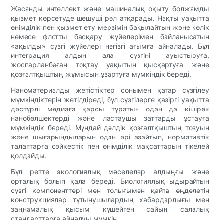
Жасанды интеллект және машиналық оқыту болжамды
қызмет көрсетуде шешуші рөл атқарады. Нақты уақытта
өнімділік пен қызмет ету мерзімін бақылайтын және көлік
немесе флотты басқару жүйелерімен байланысатын
«ақылды» сүзгі жүйелері негізгі ағымға айналады. Бұл
интеграция алдын ала сүзгіні ауыстыруға,
жоспарланбаған тоқтау уақытын қысқартуға және
қозғалтқыштың жұмысын ұзартуға мүмкіндік береді.
Наноматериалды жетістіктер сонымен қатар сүзгілеу
мүмкіндіктерін жетілдіреді, бұл сүзгілерге қазіргі уақытта
дәстүрлі медиаға қарсы тұратын одан да кішірек
нанобөлшектерді және ластаушы заттарды ұстауға
мүмкіндік береді. Мұндай дәлдік қозғалтқыштың тозуын
және шығарындыларын одан әрі азайтып, нормативтік
талаптарға сәйкестік пен өнімділік мақсаттарын тікелей
қолдайды.
Бұл ретте экологиялық мәселелер алдыңғы және
орталық болып қала береді. Биологиялық ыдырайтын
сүзгі компоненттері мен толығымен қайта өңделетін
конструкциялар тұтынушылардың хабардарлығы мен
заңнамалық қысым күшейген сайын салалық
стандарттарға айналуы мүмкін.