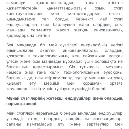
заманауи қозғалтқыштардың талап етілетін
қажеттіліктерін қанағаттандыратын озық сүзгі
конструкциялары мен материалдарын енгізіп,
қиындықтарға тап болды. Көрнекті май сүзгі
өндірушілерінің осы барлауына және олардың осы
маңызды сегментте жасап жатқан инновациялық
қадамдарына сүңгіңіз.
Бұл мақалада біз май сүзгілері өнеркәсібінің негізгі
ойыншылары әкелген инновацияларды, олардың
қозғалтқыш технологиясының кең пейзажына қосқан
үлесін және осы маңызды құрамдас үшін болашақта не
болатынын қарастырамыз. Сіз тұтынушы, механик
немесе жай ғана көлік технологиясының әуесқойы
болсаңыз да, осы әзірлемелерді түсіну машинаның ұзақ
қызмет ету мерзімі мен қоршаған ортаға
жауапкершіліктің мәнін түсінуге мүмкіндік береді.
Мұнай сүзгілерінің жетекші өндірушілері және олардың
нарыққа әсері
Май сүзгілері нарығында бірнеше ықпалды өндірушілер
үстемдік етеді, олардың әрқайсысы инновациялар,
сапаны қамтамасыз ету және зерттеулер мен