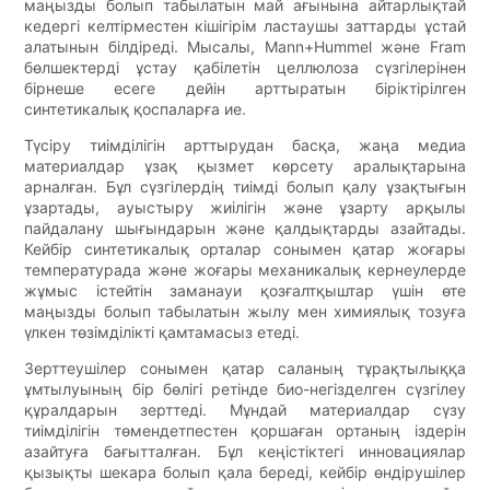
маңызды болып табылатын май ағынына айтарлықтай
кедергі келтірместен кішігірім ластаушы заттарды ұстай
алатынын білдіреді. Мысалы, Mann+Hummel және Fram
бөлшектерді ұстау қабілетін целлюлоза сүзгілерінен
бірнеше есеге дейін арттыратын біріктірілген
синтетикалық қоспаларға ие.
Түсіру тиімділігін арттырудан басқа, жаңа медиа
материалдар ұзақ қызмет көрсету аралықтарына
арналған. Бұл сүзгілердің тиімді болып қалу ұзақтығын
ұзартады, ауыстыру жиілігін және ұзарту арқылы
пайдалану шығындарын және қалдықтарды азайтады.
Кейбір синтетикалық орталар сонымен қатар жоғары
температурада және жоғары механикалық кернеулерде
жұмыс істейтін заманауи қозғалтқыштар үшін өте
маңызды болып табылатын жылу мен химиялық тозуға
үлкен төзімділікті қамтамасыз етеді.
Зерттеушілер сонымен қатар саланың тұрақтылыққа
ұмтылуының бір бөлігі ретінде био-негізделген сүзгілеу
құралдарын зерттеді. Мұндай материалдар сүзу
тиімділігін төмендетпестен қоршаған ортаның іздерін
азайтуға бағытталған. Бұл кеңістіктегі инновациялар
қызықты шекара болып қала береді, кейбір өндірушілер