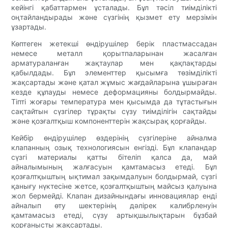
кейінгі қабаттармен ұсталады. Бұл тәсіл тиімділікті
оңтайландырады және сүзгінің қызмет ету мерзімін
ұзартады.
Көптеген жетекші өндірушілер берік пластмассадан
немесе металл қорытпаларынан жасалған
арматураланған жақтаулар мен қақпақтарды
қабылдады. Бұл элементтер қысымға төзімділікті
жақсартады және қатал жұмыс жағдайларына ұшыраған
кезде құлауды немесе деформацияны болдырмайды.
Тіпті жоғары температура мен қысымда да тұтастығын
сақтайтын сүзгілер тұрақты сүзу тиімділігін сақтайды
және қозғалтқыш компоненттерін жақсырақ қорғайды.
Кейбір өндірушілер өздерінің сүзгілеріне айналма
клапанның озық технологиясын енгізді. Бұл клапандар
сүзгі материалы қатты бітеліп қалса да, май
айналымының жалғасуын қамтамасыз етеді. Бұл
қозғалтқыштың ықтимал зақымдалуын болдырмай, сүзгі
қанығу нүктесіне жетсе, қозғалтқыштың майсыз қалуына
жол бермейді. Клапан дизайнындағы инновациялар енді
айналып өту шектерінің дәлірек калибрленуін
қамтамасыз етеді, сүзу артықшылықтарын бұзбай
қорғанысты жақсартады.