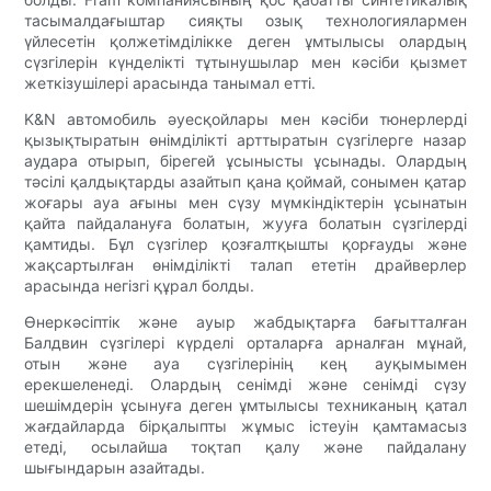
тасымалдағыштар сияқты озық технологиялармен
үйлесетін қолжетімділікке деген ұмтылысы олардың
сүзгілерін күнделікті тұтынушылар мен кәсіби қызмет
жеткізушілері арасында танымал етті.
K&N автомобиль әуесқойлары мен кәсіби тюнерлерді
қызықтыратын өнімділікті арттыратын сүзгілерге назар
аудара отырып, бірегей ұсынысты ұсынады. Олардың
тәсілі қалдықтарды азайтып қана қоймай, сонымен қатар
жоғары ауа ағыны мен сүзу мүмкіндіктерін ұсынатын
қайта пайдалануға болатын, жууға болатын сүзгілерді
қамтиды. Бұл сүзгілер қозғалтқышты қорғауды және
жақсартылған өнімділікті талап ететін драйверлер
арасында негізгі құрал болды.
Өнеркәсіптік және ауыр жабдықтарға бағытталған
Балдвин сүзгілері күрделі орталарға арналған мұнай,
отын және ауа сүзгілерінің кең ауқымымен
ерекшеленеді. Олардың сенімді және сенімді сүзу
шешімдерін ұсынуға деген ұмтылысы техниканың қатал
жағдайларда бірқалыпты жұмыс істеуін қамтамасыз
етеді, осылайша тоқтап қалу және пайдалану
шығындарын азайтады.