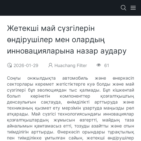
Жетекші май сүзгілерін
өндірушілер мен олардың
инновацияларына назар аудару
2026-01-29
Huachang Filter
61
Соңғы онжылдықта автомобиль және өнеркәсіп
секторлары керемет жетістіктерге куә болды және май
сүзгілері бұл эволюциядан тыс қалмады. Бұл кішкентай
болып көрінетін компоненттер қозғалтқыштың
денсаулығын сақтауда, өнімділікті арттыруда және
техниканың қызмет ету мерзімін ұзартуда маңызды рөл
атқарады. Май сүзгісі технологиясындағы инновациялар
қозғалтқыштардың жұмысын өзгертті, майдың таза
айналымын қамтамасыз етті, тозуды азайтты және отын
тиімділігін арттырды. Өнеркәсіп орындары тұрақтылық
пен тиімділікке ұмтылған сайын, жетекші өндірушілер