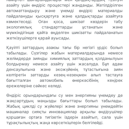
азайту үшін өндіріс процестері жанданды. Жетілдірілген
автоматтандыру және үнемді өндіріс материалды
пайдалануды қысқартуға және қалдықтарды азайтуға
көмектеседі. Оған қоса, шикізат көздерін табу
экологиялық стандарттарды ұстанатын және
мүмкіндігінше қайта өңделген шикізатты пайдаланатын
жеткізушілерге қарай ауысады.
Қауіпті заттардың азаюы тағы бір негізгі үрдіс болып
табылады. Сүзгілер жабын материалдарында немесе
желімдерде зиянды химиялық заттардың қолданылуын
болдырмау немесе азайту үшін жасалуда. Бұл адам
денсаулығына және экожүйенің тұтастығына зиян
келтіретін заттарды кезең-кезеңмен алып тастауға
бағытталған автомобиль өнеркәсібінің кеңірек
ережелеріне сәйкес келеді.
Өндіріс орындарындағы су мен энергияны үнемдеу де
жақсартудың маңызды бағыттары болып табылады.
Жабық циклді су жүйелері және энергияны үнемдейтін
машиналар сияқты инновациялар арқылы өндірушілер
қоршаған ортаға тигізетін іздерін азайтып, сала үшін
тұрақтылықтың жаңа көрсеткіштерін белгілейді.