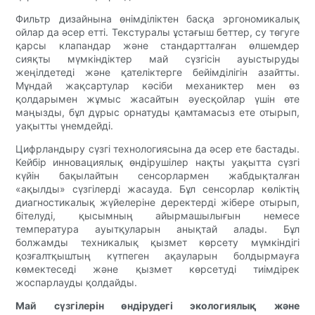
Фильтр дизайнына өнімділіктен басқа эргономикалық
ойлар да әсер етті. Текстуралы ұстағыш беттер, су төгуге
қарсы клапандар және стандартталған өлшемдер
сияқты мүмкіндіктер май сүзгісін ауыстыруды
жеңілдетеді және қателіктерге бейімділігін азайтты.
Мұндай жақсартулар кәсіби механиктер мен өз
қолдарымен жұмыс жасайтын әуесқойлар үшін өте
маңызды, бұл дұрыс орнатуды қамтамасыз ете отырып,
уақытты үнемдейді.
Цифрландыру сүзгі технологиясына да әсер ете бастады.
Кейбір инновациялық өндірушілер нақты уақытта сүзгі
күйін бақылайтын сенсорлармен жабдықталған
«ақылды» сүзгілерді жасауда. Бұл сенсорлар көліктің
диагностикалық жүйелеріне деректерді жібере отырып,
бітелуді, қысымның айырмашылығын немесе
температура ауытқуларын анықтай алады. Бұл
болжамды техникалық қызмет көрсету мүмкіндігі
қозғалтқыштың күтпеген ақауларын болдырмауға
көмектеседі және қызмет көрсетуді тиімдірек
жоспарлауды қолдайды.
Май сүзгілерін өндірудегі экологиялық және