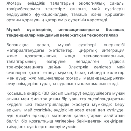
Жоғары өнімділік талаптарын экологиялық саналы
тәжірибелермен теңестіре отырып, май сүзгілерін
өндірушілер функционалдық тамаша және қоршаған
ортаны қорғаудың қатар өмір сүретінін көрсетеді.
Мұнай сүзгілерінің инновациясындағы болашақ
тенденциялар мен дамып келе жатқан технологиялар
Болашаққа қарап, мұнай сүзгілері өнеркәсібі
материалтанудағы жетістіктер, цифрлық интеграция
және қозғалтқыштың жаңа технологияларының
талаптарының өзгеруіне негізделген үздіксіз
трансформацияға дайын. Электрлік көліктер май
сүзгілерін қажет етпеуі мүмкін, бірақ гибридті көліктер
мен ауыр жүк машиналары жоғары мамандандырылған
сүзу өнімдеріне тұрақты сұранысты қамтамасыз етеді.
Қосымша өндіріс (3D басып шығару) өндірушілерге мұнай
ағыны мен фильтрацияны бір уақытта оңтайландыратын
күрделі ішкі геометрияларды жасауға мүмкіндік беру
арқылы май сүзгісінің өндірісіне әсер етеді деп күтілуде.
Бұл дизайн еркіндігі материал қалдықтарын азайтатын
белгілі бір қозғалтқыш үлгілеріне бейімделген жеңілірек,
тиімдірек сүзгілерге әкелуі мүмкін.