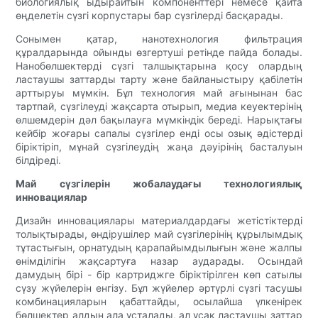
биологиялық ыдырайтын компоненттері немесе қайта
өңделетін сүзгі корпустары бар сүзгілерді басқарады.
Сонымен қатар, нанотехнология фильтрация
құралдарында ойынды өзгертуші ретінде пайда болады.
Нанобөлшектерді сүзгі талшықтарына қосу олардың
ластаушы заттарды тарту және байланыстыру қабілетін
арттыруы мүмкін. Бұл технология май ағынынан бас
тартпай, сүзгілеуді жақсарта отырып, медиа кеуектерінің
өлшемдерін дәл бақылауға мүмкіндік береді. Нарықтағы
кейбір жоғары сапалы сүзгілер енді осы озық әдістерді
біріктіріп, мұнай сүзгілеудің жаңа дәуірінің басталуын
білдіреді.
Май сүзгілерін жобалаудағы технологиялық
инновациялар
Дизайн инновациялары материалдардағы жетістіктерді
толықтырады, өндірушілер май сүзгілерінің құрылымдық
тұтастығын, орнатудың қарапайымдылығын және жалпы
өнімділігін жақсартуға назар аударады. Осындай
дамудың бірі - бір картриджге біріктірілген көп сатылы
сүзу жүйелерін енгізу. Бұл жүйелер әртүрлі сүзгі тасушы
комбинацияларын қабаттайды, осылайша үлкенірек
бөлшектер алдын ала ұсталады, ал ұсақ ластаушы заттар