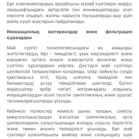
Бұл компаниялардың әрқайсысы мұнай сүзгілерін өндіру
ландшафтындағы әртүрлілік пен инновацияларды атап
көрсете отырып, жалпы нарықта тауашаларды ашу үшін
өзінің күшті жақтарын пайдаланады.
Инновациялық материалдар және фильтрация
құралдары
Май сүзгісі технологиясындағы ең маңызды
жетістіктердің бірі - тиімділікті, ұзақ мерзімділікті және
қоршаған ортаға әсерін жақсартуға арналған жаңа
сүзгілеу құралдарын әзірлеу. Дәстүрлі май сүзгілері
целлюлоза талшықтарын қолданды, олар лайықты сүзуді
қамтамасыз етті, бірақ ылғалға төзімділік пен
бөлшектерді ұстау тиімділігімен шектелді. Бүгінгі
өндірушілер әрбір негізгі метрикадағы алдыңғы
итерациялардан асып түсетін синтетикалық және аралас
тасымалдағыштарды ұсынды.
Көбінесе полиэстер немесе шыны талшық сияқты
микроталшықтардан жасалған синтетикалық орта
целлюлозамен салыстырғанда жоғары созылу беріктігін
және төмен ағынға төзімділікті ұсынады. Бұл май
сүзгілері қозғалтқышты майлау және салқындату үшін