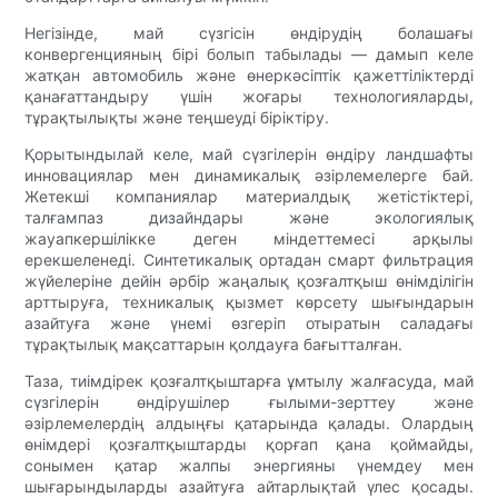
Негізінде, май сүзгісін өндірудің болашағы
конвергенцияның бірі болып табылады — дамып келе
жатқан автомобиль және өнеркәсіптік қажеттіліктерді
қанағаттандыру үшін жоғары технологияларды,
тұрақтылықты және теңшеуді біріктіру.
Қорытындылай келе, май сүзгілерін өндіру ландшафты
инновациялар мен динамикалық әзірлемелерге бай.
Жетекші компаниялар материалдық жетістіктері,
талғампаз дизайндары және экологиялық
жауапкершілікке деген міндеттемесі арқылы
ерекшеленеді. Синтетикалық ортадан смарт фильтрация
жүйелеріне дейін әрбір жаңалық қозғалтқыш өнімділігін
арттыруға, техникалық қызмет көрсету шығындарын
азайтуға және үнемі өзгеріп отыратын саладағы
тұрақтылық мақсаттарын қолдауға бағытталған.
Таза, тиімдірек қозғалтқыштарға ұмтылу жалғасуда, май
сүзгілерін өндірушілер ғылыми-зерттеу және
әзірлемелердің алдыңғы қатарында қалады. Олардың
өнімдері қозғалтқыштарды қорғап қана қоймайды,
сонымен қатар жалпы энергияны үнемдеу мен
шығарындыларды азайтуға айтарлықтай үлес қосады.