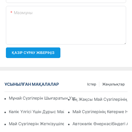
Мазмұны
ҚАЗІР СҰРАУ ЖІБЕРІҢІЗ
ҰСЫНЫЛҒАН МАҚАЛАЛАР
Істер
Жаңалықтар
Мұнай Сүзгілерін Шығаратын Үздік Компаниялар: Жан-Жақ
Ең Жақсы Май Сүзгілерінің 
Көлік Үлгісі Үшін Дұрыс Май Сүзгісін Таңдау: Негізгі Ойлар
Май Сүзгілерінің Көтерме Н
Май Сүзгілерін Жеткізушілер: Бизнесіңіз Үшін Сапалы Өнімд
Автокөлік Өнеркәсібіндегі А