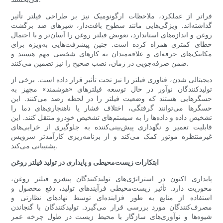
فراتر از عملکرد، ملاحظات ارگونومیک نیز بر طراحی فیلتر تأثیر
گذاشته‌اند. ویژگی‌هایی مانند سطوح بافت‌دار، شیرهای ضد برگشت
روغن و اندازه‌های استاندارد، تعویض فیلتر روغن را آسان‌تر و با احتمال
خطای کمتری همراه کرده است. چنین پیشرفت‌هایی به‌ویژه برای
مکانیک‌های حرفه‌ای و علاقه‌مندان به کارهای شخصی مهم هستند و
ضمن صرفه‌جویی در زمان، نصب صحیح را نیز تضمین می‌کنند.
دیجیتالی شدن، فناوری فیلتر را نیز تحت تأثیر قرار داده است. برخی از
تولیدکنندگان نوآور در حال توسعه فیلترهای «هوشمند» مجهز به
حسگرهایی هستند که وضعیت فیلتر را در لحظه رصد می‌کنند. این
حسگرها می‌توانند گرفتگی، اختلاف فشار یا ناهنجاری‌های دما را
تشخیص داده و داده‌ها را به سیستم‌های تشخیص خودرو منتقل کنند. این
قابلیت تعمیر و نگهداری پیش‌بینی‌کننده به جلوگیری از خرابی‌های
غیرمنتظره موتور کمک می‌کند و از برنامه‌ریزی کارآمدتر سرویس
پشتیبانی می‌کند.
ابتکارات زیست‌محیطی و پایداری در تولید فیلتر روغن
پایداری اکنون در استراتژی‌های تولیدکنندگان پیشرو فیلتر روغن،
محوریت دارد. تأثیر زیست‌محیطی فرآیندهای تولید، دفع محصول و
استفاده از منابع به طور فزاینده‌ای توسط نهادهای نظارتی و
مصرف‌کنندگان مورد بررسی قرار می‌گیرد. تولیدکنندگان با گنجاندن
شیوه‌ها و نوآوری‌های سازگار با محیط زیست در طول چرخه عمر