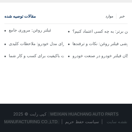
مقالات توصیه شده
خبر
موارد
شرکت‌های برتر تولیدکننده فیلتر روغن: مروری جامع
روغن برتر: به چه کسی اعتماد کنیم؟
فروشی فیلتر روغن: نکات و ترفندها
انتخاب فیلتر روغن مناسب برای مدل خودرو: ملاحظات کلیدی
دگان فیلتر خودرو در صنعت خودرو
تامین‌کنندگان فیلتر روغن: یافتن محصولات باکیفیت برای کسب و کار شما
کپی رایت © 2025
WEIXIAN HUACHANG AUTO PARTS
نقشه سایت
|
سیاست حفظ حریم
|
MANUFACTURING CO.,LTD.