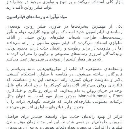
بازار کلی استفاده می‌کنند و بر تنوع و نوآوری موجود در چشم‌انداز
تولید فیلتر روغن تأکید دارند.
مواد نوآورانه و رسانه‌های فیلتراسیون
یکی از مهمترین پیشرفت‌ها در فناوری فیلتر روغن، توسعه‌ی
رسانه‌های فیلتراسیون جدید است که برای بهبود کارایی، دوام و تأثیر
زیست‌محیطی طراحی شده‌اند. فیلترهای روغن سنتی از الیاف
سلولزی استفاده می‌کردند که فیلتراسیون مناسبی را ارائه می‌دادند
اما در مقاومت در برابر رطوبت و راندمان جذب ذرات محدود بودند.
تولیدکنندگان امروزی رسانه‌های مصنوعی و ترکیبی را معرفی کرده‌اند
که در هر معیار کلیدی از نمونه‌های قبلی بهتر عمل می‌کنند.
واسطه‌های مصنوعی، که اغلب از میکروفیبرهایی مانند پلی‌استر یا
فایبرگلاس ساخته می‌شوند، در مقایسه با سلولز، استحکام کششی
بالاتر و مقاومت جریان کمتری ارائه می‌دهند. این بدان معناست که
فیلترهای روغن می‌توانند آلاینده‌های کوچکتر را بدون ایجاد مانع قابل
توجه در جریان روغن به دام بیندازند، که برای روانکاری و خنک‌کاری
موتور بسیار مهم است. به عنوان مثال، Mann+Hummel و Fram
ترکیبات مصنوعی یکپارچه‌ای دارند که ظرفیت نگهداری ذرات را تا
چندین برابر فیلترهای سلولزی افزایش می‌دهند.
فراتر از بهبود راندمان جذب، مواد واسطه جدیدتر برای فواصل
سرویس طولانی‌تر مهندسی شده‌اند. این امر مدت زمان مؤثر ماندن
فیلترها را افزایش می‌دهد و تعداد دفعات تعویض و به تبع آن، هزینه‌های