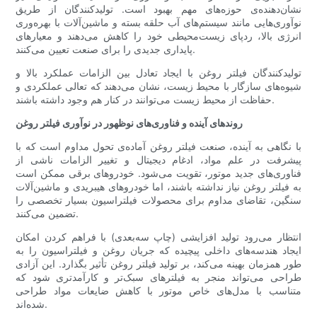
نشان‌دهنده‌ی حوزه‌های مهم بهبود است. تولیدکنندگان از طریق
نوآوری‌هایی مانند سیستم‌های آب حلقه بسته و ماشین‌آلات با بهره‌وری
انرژی بالا، ردپای زیست‌محیطی خود را کاهش می‌دهند و معیارهای
پایداری جدیدی را برای صنعت تعیین می‌کنند.
تولیدکنندگان فیلتر روغن با ایجاد تعادل بین الزامات عملکرد بالا و
شیوه‌های سازگار با محیط زیست، نشان می‌دهند که تعالی عملکردی و
حفاظت از محیط زیست می‌توانند در کنار هم وجود داشته باشند.
روندهای آینده و فناوری‌های نوظهور در نوآوری فیلتر روغن
با نگاهی به آینده، صنعت فیلتر روغن آماده‌ی تحول مداوم است که با
پیشرفت در علم مواد، ادغام دیجیتال و تغییر الزامات ناشی از
فناوری‌های جدید موتور، تقویت می‌شود. خودروهای برقی ممکن است
به فیلتر روغن نیاز نداشته باشند، اما خودروهای هیبریدی و ماشین‌آلات
سنگین، تقاضای مداوم برای محصولات فیلتراسیون بسیار تخصصی را
تضمین می‌کنند.
انتظار می‌رود تولید افزایشی (چاپ سه‌بعدی) با فراهم کردن امکان
ایجاد هندسه‌های داخلی پیچیده که جریان روغن و فیلتراسیون را به
طور همزمان بهینه می‌کند، بر تولید فیلتر روغن تأثیر بگذارد. این آزادی
طراحی می‌تواند منجر به فیلترهای سبک‌تر و کارآمدتری شود که
متناسب با مدل‌های خاص موتور با کاهش ضایعات مواد طراحی
شده‌اند.