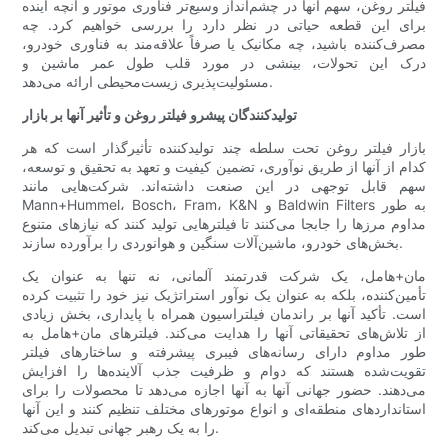
فیلتر روغن، سهم آنها در چشم‌انداز وسیع‌تر فناوری موتور و آنچه آینده
برای این قطعه حیاتی در نظر دارد را بررسی خواهیم کرد. چه
مصرف‌کننده باشید، چه مکانیک یا صرفاً علاقه‌مند به فناوری خودرو،
درک این تحولات، بینشی در مورد قلب طول عمر ماشین و
مسئولیت‌پذیری زیست‌محیطی ارائه می‌دهد.
تولیدکنندگان پیشرو فیلتر روغن و تأثیر آنها بر بازار
بازار فیلتر روغن تحت سلطه چند تولیدکننده تأثیرگذار است که هر
کدام از آنها از طریق نوآوری، تضمین کیفیت و تعهد به تحقیق و توسعه،
سهم قابل توجهی در این صنعت داشته‌اند. شرکت‌هایی مانند
Mann+Hummel، Bosch، Fram، K&N و Baldwin Filters به ​​طور
مداوم مرزها را جابجا می‌کنند تا فیلترهایی تولید کنند که نیازهای متنوع
بخش‌های خودرو، ماشین‌آلات سنگین و هوانوردی را برآورده سازند.
مان+هامل، یک شرکت قدرتمند آلمانی، نه تنها به عنوان یک
تأمین‌کننده، بلکه به عنوان یک نوآور استراتژیک نیز خود را تثبیت کرده
است. تأکید آنها بر راندمان فیلتراسیون همراه با پایداری، بخش زیادی
از تلاش‌های تحقیقاتی آنها را هدایت می‌کند. فیلترهای مان+هامل به
طور مداوم دارای رسانه‌های فیبری پیشرفته و ساختارهای فیلتر
تقویت‌شده هستند که دوام و ظرفیت جذب آلاینده‌ها را افزایش
می‌دهند. حضور جهانی آنها به آنها اجازه می‌دهد تا محصولات را برای
استانداردهای منطقه‌ای و انواع موتورهای مختلف تنظیم کنند و این آنها
را به یک رهبر جهانی تبدیل می‌کند.