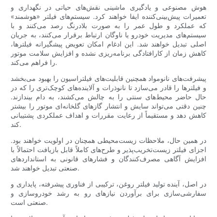
هوش مصنوعی و یادگیری ماشینی نقش‌های حیاتی در نگهداری و
تعمیرات پیش‌بینی‌کننده ایفا خواهند کرد. سیستم‌های فیلتر «هوشمند»
که عملکرد و طول عمر را به صورت بلادرنگ رصد می‌کنند و با
سیستم‌های مدیریت خودرو یا ناوگان ارتباط برقرار می‌کنند، به جریان
اصلی تبدیل خواهند شد. این ادغام امکان تعویض پیشگیرانه فیلترها،
کاهش زمان از کارافتادگی برنامه‌ریزی نشده و افزایش سلامت موتور
را فراهم می‌کند.
پیشرفت‌های نانومواد همچنین قابلیت‌های فیلتراسیون را بهبود می‌بخشد
و فیلترها را قادر می‌سازد تا نانوذرات و آلاینده‌های کوچک‌تری را که در
حال حاضر محیط‌های سنتی را به چالش می‌کشند، به دام بیندازند.
چنین دقتی می‌تواند سایش و انتشار گازهای گلخانه‌ای موتور را بیشتر
کاهش دهد و مستقیماً از رعایت مقررات و اهداف عملکردی پشتیبانی
کند.
در همین حال، ملاحظات زیست‌محیطی همچنان در اولویت خواهند بود.
اجزای فیلتر زیست‌تخریب‌پذیر و طرح‌های کاملاً قابل بازیافت احتمالاً با
افزایش آگاهی مصرف‌کنندگان و فشارهای قانونی به استانداردهای
صنعتی تبدیل خواهند شد.
در اصل، آینده تولید فیلتر روغن، ترکیبی از فناوری پیشرفته، پایداری و
سفارشی‌سازی برای برآوردن نیازهای رو به رشد خودروسازی و
صنعتی است.