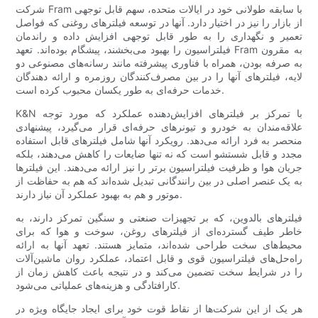
شرکت Fram با سابقه طولانی خود در ایالات متحده، سهم قابل توجهی
از بازار را نیز در اختیار دارد. آنها در توسعه فیلترهای روغنی که فواصل
تعمیر و نگهداری را به طور قابل توجهی افزایش داده و راندمان
فیلتراسیون را بهبود می‌بخشند، پیشگام بوده‌اند. تعهد Fram به مقرون
به صرفه بودن، همراه با فناوری پیشرفته مانند رسانه‌های مصنوعی دو
لایه، فیلترهای آنها را در بین مصرف‌کنندگان روزمره و ارائه دهندگان
خدمات حرفه‌ای به طور یکسان محبوب کرده است.
K&N با تمرکز بر فیلترهای افزایش‌دهنده عملکرد که مورد توجه
علاقه‌مندان به خودرو و تیونرهای حرفه‌ای قرار می‌گیرد، پیشنهادی
منحصر به فرد ارائه می‌دهد. رویکرد آنها شامل فیلترهای قابل استفاده
مجدد و قابل شستشو است که نه تنها ضایعات را کاهش می‌دهند، بلکه
جریان هوا و ظرفیت فیلتراسیون برتر را نیز ارائه می‌دهند. این فیلترها
به یک عنصر اصلی در بین رانندگانی تبدیل شده‌اند که هم به حفاظت از
موتور و هم به بهبود عملکرد آن نیاز دارند.
فیلترهای بالدوین، که بر تجهیزات صنعتی و سنگین تمرکز دارند، به
خاطر طیف گسترده‌ای از فیلترهای روغن، سوخت و هوا که برای
محیط‌های سخت طراحی شده‌اند، متمایز هستند. تعهد آنها به ارائه
راه‌حل‌های فیلتراسیون قوی و قابل اعتماد، عملکرد روان ماشین‌آلات
را در شرایط سخت تضمین می‌کند و در نتیجه باعث کاهش زمان از
کارافتادگی و هزینه‌های عملیاتی می‌شود.
هر یک از این شرکت‌ها از نقاط قوت خود برای ایجاد جایگاه ویژه در