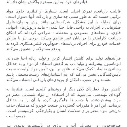
فیلترهای خود، به این موضوع واکنش نشان داده‌اند.
قابلیت بازیافت، تمرکز اصلی است. بسیاری از فیلترها حاوی مواد
ترکیبی هستند که به طور سنتی جداسازی و بازیافت آنها دشوار است.
برای مقابله با این مشکل، شرکت‌هایی مانند بوش و مان+هامل
فیلترهایی با اجزای به راحتی قابل جدا شدن - مانند درپوش‌های انتهایی
فلزی، واسطه‌های مصنوعی و محفظه - طراحی کرده‌اند که امکان
بازیافت کارآمدتر را در پایان عمر فراهم می‌کند. برخی نیز با مراکز
خدمات خودرو برای اجرای برنامه‌های جمع‌آوری فیلتر همکاری کرده‌اند
و دفع مسئولانه را تشویق می‌کنند.
فرآیندهای تولید برای کاهش انتشار کربن و تولید زباله احیا شده‌اند.
اتوماسیون پیشرفته و تولید ناب به کاهش استفاده از مواد و به حداقل
رساندن ضایعات کمک می‌کنند. علاوه بر این، تأمین مواد اولیه به سمت
تأمین‌کنندگانی تغییر می‌کند که به استانداردهای زیست‌محیطی پایبند
هستند و در صورت امکان از ورودی‌های بازیافتی استفاده می‌کنند.
کاهش مواد خطرناک یکی دیگر از روندهای کلیدی است. فیلترها به
گونه‌ای مهندسی می‌شوند که از استفاده از مواد شیمیایی مضر در
مواد پوشش‌دهنده یا چسب‌ها جلوگیری کرده یا آن را به حداقل
برسانند. این امر با مقررات گسترده‌تر صنعت خودرو که هدفشان حذف
تدریجی مواد مضر برای سلامت انسان و یکپارچگی اکوسیستم است،
همسو است.
صرفه‌جویی در مصرف آب و انرژی در تأسیسات تولیدی نیز