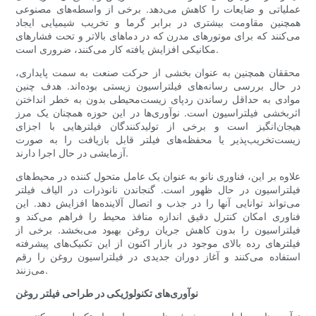
عملیاتی و ضایعات را کاهش می‌دهد. برخی از واسطه‌های مصنوعی
همچنین مقاومت بیشتری در برابر گرما و تخریب شیمیایی ایجاد
می‌کنند که برای موتورهای مدرن که در دماهای بالاتر و تحت فشارهای
مکانیکی افزایش یافته کار می‌کنند، ضروری است.
محققان همچنین به عنوان بخشی از حرکت صنعت به سمت پایداری،
در حال بررسی رسانه‌های فیلتراسیون زیستی بوده‌اند. هدف چنین
موادی به حداقل رساندن ردپای زیست‌محیطی بدون به خطر انداختن
اثربخشی فیلتراسیون است. نوآوری‌ها در این حوزه همچنان یک مرز
هیجان‌انگیز است و برخی از تولیدکنندگان فیلترهایی با اجزای
زیست‌تخریب‌پذیر یا محفظه‌های فیلتر قابل بازیافت را به صورت
آزمایشی در حال اجرا دارند.
علاوه بر این، فناوری نانو به عنوان یک عامل متحول کننده در محیط‌های
فیلتراسیون در حال ظهور است. گنجاندن نانوذرات در الیاف فیلتر
می‌تواند توانایی آنها را در جذب و اتصال آلاینده‌ها افزایش دهد. این
فناوری امکان کنترل دقیق اندازه منافذ محیط را فراهم می‌کند و
فیلتراسیون را بدون کاهش جریان روغن بهبود می‌بخشد. برخی از
فیلترهای رده بالای موجود در بازار اکنون از این تکنیک‌های پیشرفته
استفاده می‌کنند و آغاز دوران جدیدی در فیلتراسیون روغن را رقم
می‌زنند.
نوآوری‌های تکنولوژیکی در طراحی فیلتر روغن