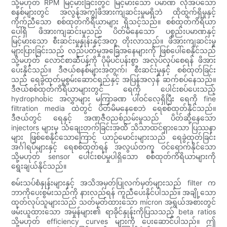
သို့မဟုတ် RPM မြင့်မားခြင်းတွင် မြင့်မားသော ပမာဏ လိုအပ်သော
စနစ်များတွင် အလွန်အကျွံဖိအားကျဆင်းမှုမရှိဘဲ ထိုထွက်ရှိမှုနှင့်
ကိုက်ညီသော စစ်ထုတ်ကိရိယာများ ရှိသင့်သည်။ စစ်ထုတ်ကိရိယာ
ပေါ်ရှိ ဖိအားကျဆင်းမှုသည် ပိတ်မိနေသော ပစ္စည်းပမာဏနှင့်
မြင့်မားသော စီးဆင်းမှုနှုန်းနှင့်အတူ တိုးလာသည်။ ဖိအားကျဆင်းမှု
များပြားခြင်းသည် လည်ပတ်မှုအခြေအနေများကို ဖြစ်ပေါ်စေနိုင်သည်
သို့မဟုတ် လောင်စာဆီပန့်ကို ပိုမိုပင်ပန်းစွာ အလုပ်လုပ်စေရန် ဖိအား
ပေးနိုင်သည်။ ဒီဇယ်စနစ်များအတွက်၊ စီးဆင်းမှုနှင့် စစ်ထုတ်ခြင်း
သည် ရေခွဲထုတ်မှုစွမ်းဆောင်ရည်နှင့် အပြန်အလှန် ဆက်စပ်နေသည်။
ဒီဇယ်စစ်ထုတ်ကိရိယာများတွင် ရေကို ပေါင်းစပ်ပေးသည့်
hydrophobic အလွှာများ မကြာခဏ ပါဝင်လေ့ရှိပြီး ရေကို fine
filtration media ထဲတွင် ပိတ်မိမနေစေဘဲ ရေစစ်ထုတ်နိုင်သည်။
ဒီဇယ်တွင် ရေနှင့် အဏုဇီဝညစ်ညမ်းမှုသည် ပိတ်ဆို့နေသော
injectors များမှ သံချေးတက်ခြင်းအထိ သိသာထင်ရှားသော ပြဿနာ
များ ဖြစ်စေနိုင်သောကြောင့် ယာဉ်မောင်းများသည် ရေခွဲထုတ်ခြင်း
အင်္ဂါရပ်များနှင့် ရေစစ်ထုတ်ရန် အလွယ်တကူ ဝင်ရောက်နိုင်သော
သို့မဟုတ် sensor ပေါင်းစပ်မှုပါရှိသော စစ်ထုတ်ကိရိယာများကို
ရွေးချယ်နိုင်သည်။
စမ်းသပ်စံနှုန်းများနှင့် အသိအမှတ်ပြုလက်မှတ်များသည် filter က
ဘာကိုပေးစွမ်းသည်ကို နားလည်ရန် ကူညီပေးနိုင်ပါသည်။ အချို့သော
ထုတ်လုပ်သူများသည် သတ်မှတ်ထားသော micron အရွယ်အစားတွင်
ဖမ်းယူထားသော အမှုန်များ၏ ရာခိုင်နှုန်းကိုပြသသည့် beta ratios
သို့မဟုတ် efficiency curves များကို ပေးဆောင်ပါသည်။ ဤ