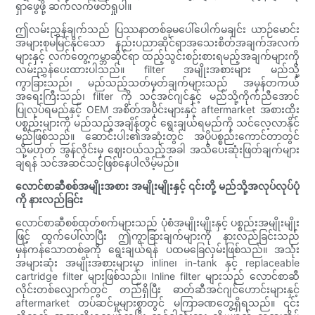
ရှာဖွေဖို့ ဆက်လက်ဖတ်ရှုပါ။
ဤလမ်းညွှန်ချက်သည် ပြဿနာတစ်ခုမပေါ်ပေါက်မချင်း ယာဉ်မောင်း
အများစုမမြင်နိုင်သော နည်းပညာဆိုင်ရာအသေးစိတ်အချက်အလက်
များနှင့် လက်တွေ့ကမ္ဘာဆိုင်ရာ ထည့်သွင်းစဉ်းစားရမည့်အချက်များကို
လမ်းညွှန်ပေးထားပါသည်။ filter အမျိုးအစားများ မည်သို့
ကွာခြားသည်၊ မည်သည့်သတ်မှတ်ချက်များသည် အမှန်တကယ်
အရေးကြီးသည်၊ filter ကို သင့်အင်ဂျင်နှင့် မည်သို့ကိုက်ညီအောင်
ပြုလုပ်ရမည်နှင့် OEM အစိတ်အပိုင်းများနှင့် aftermarket အစားထိုး
ပစ္စည်းများကို မည်သည့်အချိန်တွင် ရွေးချယ်ရမည်ကို သင်လေ့လာနိုင်
မည်ဖြစ်သည်။ ဆောင်းပါး၏အဆုံးတွင် အပိုပစ္စည်းကောင်တာတွင်
သို့မဟုတ် အွန်လိုင်းမှ ဈေးဝယ်သည့်အခါ အသိပေးဆုံးဖြတ်ချက်များ
ချရန် သင်အဆင်သင့်ဖြစ်နေပါလိမ့်မည်။
လောင်စာဆီစစ်အမျိုးအစား အမျိုးမျိုးနှင့် ၎င်းတို့ မည်သို့အလုပ်လုပ်ပုံ
ကို နားလည်ခြင်း
လောင်စာဆီစစ်ထုတ်စက်များသည် ပုံစံအမျိုးမျိုးနှင့် ပစ္စည်းအမျိုးမျိုး
ဖြင့် ထွက်ပေါ်လာပြီး ဤကွာခြားချက်များကို နားလည်ခြင်းသည်
မှန်ကန်သောတစ်ခုကို ရွေးချယ်ရန် ပထမခြေလှမ်းဖြစ်သည်။ အသုံး
အများဆုံး အမျိုးအစားများမှာ inline၊ in-tank နှင့် replaceable
cartridge filter များဖြစ်သည်။ Inline filter များသည် လောင်စာဆီ
လိုင်းတစ်လျှောက်တွင် တည်ရှိပြီး ဓာတ်ဆီအင်ဂျင်ဟောင်းများနှင့်
aftermarket တပ်ဆင်မှုများစွာတွင် မကြာခဏတွေ့ရှိရသည်။ ၎င်း