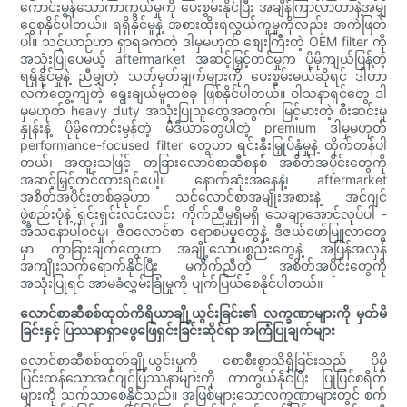
ကောင်းမွန်သောကာကွယ်မှုကို ပေးစွမ်းနိုင်ပြီး အချိန်ကြာလာတာနဲ့အမျှ
ငွေစုနိုင်ပါတယ်။ ရရှိနိုင်မှုနဲ့ အစားထိုးရလွယ်ကူမှုကိုလည်း အကဲဖြတ်
ပါ။ သင့်ယာဉ်ဟာ ရှာရခက်တဲ့ ဒါမှမဟုတ် စျေးကြီးတဲ့ OEM filter ကို
အသုံးပြုပေမယ့် aftermarket အဆင့်မြှင့်တင်မှုက ပိုမိုကျယ်ပြန့်တဲ့
ရရှိနိုင်မှုနဲ့ ညီမျှတဲ့ သတ်မှတ်ချက်များကို ပေးစွမ်းမယ်ဆိုရင် ဒါဟာ
လက်တွေ့ကျတဲ့ ရွေးချယ်မှုတစ်ခု ဖြစ်နိုင်ပါတယ်။ ဝါသနာရှင်တွေ ဒါ
မှမဟုတ် heavy duty အသုံးပြုသူတွေအတွက်၊ မြင့်မားတဲ့ စီးဆင်းမှု
နှုန်းနဲ့ ပိုမိုကောင်းမွန်တဲ့ မီဒီယာတွေပါတဲ့ premium ဒါမှမဟုတ်
performance-focused filter တွေဟာ ရင်းနှီးမြှုပ်နှံမှုနဲ့ ထိုက်တန်ပါ
တယ်၊ အထူးသဖြင့် တခြားလောင်စာဆီစနစ် အစိတ်အပိုင်းတွေကို
အဆင့်မြှင့်တင်ထားရင်ပေါ့။ နောက်ဆုံးအနေနဲ့၊ aftermarket
အစိတ်အပိုင်းတစ်ခုခုဟာ သင့်လောင်စာအမျိုးအစားနဲ့ အင်ဂျင်
ဖွဲ့စည်းပုံနဲ့ ရှင်းရှင်းလင်းလင်း ကိုက်ညီမှုရှိမရှိ သေချာအောင်လုပ်ပါ -
အီသနောပါဝင်မှု၊ ဇီဝလောင်စာ ရောစပ်မှုတွေနဲ့ ဒီဇယ်ဖော်မြူလာတွေ
မှာ ကွာခြားချက်တွေဟာ အချို့သောပစ္စည်းတွေနဲ့ အပြန်အလှန်
အကျိုးသက်ရောက်နိုင်ပြီး မကိုက်ညီတဲ့ အစိတ်အပိုင်းတွေကို
အသုံးပြုရင် အာမခံလွှမ်းခြုံမှုကို ပျက်ပြယ်စေနိုင်ပါတယ်။
လောင်စာဆီစစ်ထုတ်ကိရိယာချို့ယွင်းခြင်း၏ လက္ခဏာများကို မှတ်မိ
ခြင်းနှင့် ပြဿနာရှာဖွေဖြေရှင်းခြင်းဆိုင်ရာ အကြံပြုချက်များ
လောင်စာဆီစစ်ထုတ်ချို့ယွင်းမှုကို စောစီးစွာသိရှိခြင်းသည် ပိုမို
ပြင်းထန်သောအင်ဂျင်ပြဿနာများကို ကာကွယ်နိုင်ပြီး ပြုပြင်စရိတ်
များကို သက်သာစေနိုင်သည်။ အဖြစ်များသောလက္ခဏာများတွင် စက်