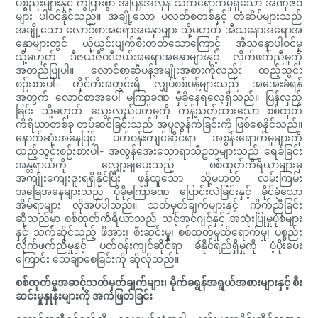
ပစ္စည်းများနှင့် ကွဲပြားစွာ အပြန်အလှန် သက်ရောက်မှုရှိသော အဏုဇီဝ
များ ပါဝင်နိုင်သည်။ အချို့သော ပလတ်စတစ်နှင့် တံဆိပ်များသည်
အချို့သော လောင်စာအရောအနှောများ သို့မဟုတ် အီသနောအရောအ
နှောများတွင် ယိုယွင်းပျက်စီးတတ်သောကြောင့် အီသနောပါဝင်မှု
သို့မဟုတ် ဒီဇယ်ဇီဝဒီဇယ်အရောအနှောများနှင့် လိုက်ဖက်ညီမှုကို
အတည်ပြုပါ။ လောင်စာဆီပန့်အမျိုးအစားကိုလည်း ထည့်သွင်း
စဉ်းစားပါ- တိုင်ကီအတွင်းရှိ လျှပ်စစ်ပန့်များသည် အအေးခံရန်
အတွက် လောင်စာအပေါ် မကြာခဏ မှီခိုနေရလေ့ရှိသည်။ ပြန်လှည့်
ခြင်း သို့မဟုတ် သွေးလည်ပတ်မှုကို ကန့်သတ်ထားသော စစ်ထုတ်
ကိရိယာတစ်ခု တပ်ဆင်ခြင်းသည် အပူလွန်ကဲခြင်းကို ဖြစ်စေနိုင်သည်။
နောက်ဆုံးအနေဖြင့် ပတ်ဝန်းကျင်ဆိုင်ရာ အစွန်းရောက်မှုများကို
ထည့်သွင်းစဉ်းစားပါ- အလွန်အေးသောရာသီဥတုများသည် ရေခဲခြင်း
အန္တရာယ်ကို လျှော့ချပေးသည့် စစ်ထုတ်ကိရိယာများမှ
အကျိုးကျေးဇူးရရှိနိုင်ပြီး ဖုန်ထူသော သို့မဟုတ် လမ်းကြမ်း
အခြေအနေများသည် ပိုမိုမကြာခဏ ပြောင်းလဲခြင်းနှင့် ခိုင်ခံ့သော
အိမ်ရာများ လိုအပ်ပါသည်။ သတ်မှတ်ချက်များနှင့် ကိုက်ညီခြင်း
ဆိုသည်မှာ စစ်ထုတ်ကိရိယာသည် သင့်အင်ဂျင်နှင့် အသုံးပြုမှုပုံစံများ
နှင့် သက်ဆိုင်သည့် ဖိအား၊ စီးဆင်းမှု၊ စစ်ထုတ်မှုထိရောက်မှု၊ ပစ္စည်း
လိုက်ဖက်ညီမှုနှင့် ပတ်ဝန်းကျင်ဆိုင်ရာ ခံနိုင်ရည်ရှိမှုကို ပံ့ပိုးပေး
ကြောင်း သေချာစေခြင်းကို ဆိုလိုသည်။
စစ်ထုတ်မှုအဆင့်သတ်မှတ်ချက်များ၊ မိုက်ခရွန်အရွယ်အစားများနှင့် စီး
ဆင်းမှုနှုန်းများကို အကဲဖြတ်ခြင်း