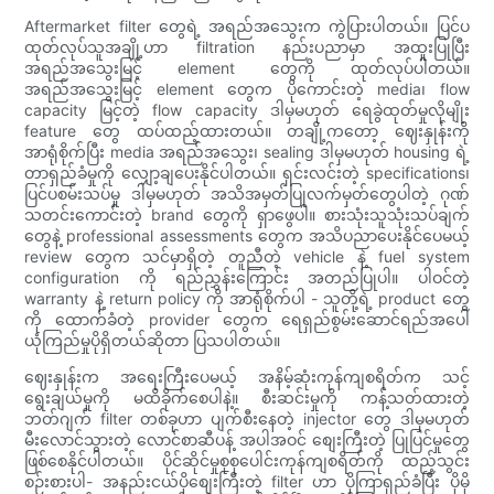
Aftermarket filter တွေရဲ့ အရည်အသွေးက ကွဲပြားပါတယ်။ ပြင်ပ
ထုတ်လုပ်သူအချို့ဟာ filtration နည်းပညာမှာ အထူးပြုပြီး
အရည်အသွေးမြင့် element တွေကို ထုတ်လုပ်ပါတယ်။
အရည်အသွေးမြင့် element တွေက ပိုကောင်းတဲ့ media၊ flow
capacity မြင့်တဲ့ flow capacity ဒါမှမဟုတ် ရေခွဲထုတ်မှုလိုမျိုး
feature တွေ ထပ်ထည့်ထားတယ်။ တချို့ကတော့ ဈေးနှုန်းကို
အာရုံစိုက်ပြီး media အရည်အသွေး၊ sealing ဒါမှမဟုတ် housing ရဲ့
တာရှည်ခံမှုကို လျှော့ချပေးနိုင်ပါတယ်။ ရှင်းလင်းတဲ့ specifications၊
ပြင်ပစမ်းသပ်မှု ဒါမှမဟုတ် အသိအမှတ်ပြုလက်မှတ်တွေပါတဲ့ ဂုဏ်
သတင်းကောင်းတဲ့ brand တွေကို ရှာဖွေပါ။ စားသုံးသူသုံးသပ်ချက်
တွေနဲ့ professional assessments တွေက အသိပညာပေးနိုင်ပေမယ့်
review တွေက သင်မှာရှိတဲ့ တူညီတဲ့ vehicle နဲ့ fuel system
configuration ကို ရည်ညွှန်းကြောင်း အတည်ပြုပါ။ ပါဝင်တဲ့
warranty နဲ့ return policy ကို အာရုံစိုက်ပါ - သူတို့ရဲ့ product တွေ
ကို ထောက်ခံတဲ့ provider တွေက ရေရှည်စွမ်းဆောင်ရည်အပေါ်
ယုံကြည်မှုပိုရှိတယ်ဆိုတာ ပြသပါတယ်။
ဈေးနှုန်းက အရေးကြီးပေမယ့် အနိမ့်ဆုံးကုန်ကျစရိတ်က သင့်
ရွေးချယ်မှုကို မထိခိုက်စေပါနဲ့။ စီးဆင်းမှုကို ကန့်သတ်ထားတဲ့
ဘတ်ဂျက် filter တစ်ခုဟာ ပျက်စီးနေတဲ့ injector တွေ ဒါမှမဟုတ်
မီးလောင်သွားတဲ့ လောင်စာဆီပန့် အပါအဝင် စျေးကြီးတဲ့ ပြုပြင်မှုတွေ
ဖြစ်စေနိုင်ပါတယ်။ ပိုင်ဆိုင်မှုစုစုပေါင်းကုန်ကျစရိတ်ကို ထည့်သွင်း
စဉ်းစားပါ- အနည်းငယ်ပိုစျေးကြီးတဲ့ filter ဟာ ပိုကြာရှည်ခံပြီး ပိုမို