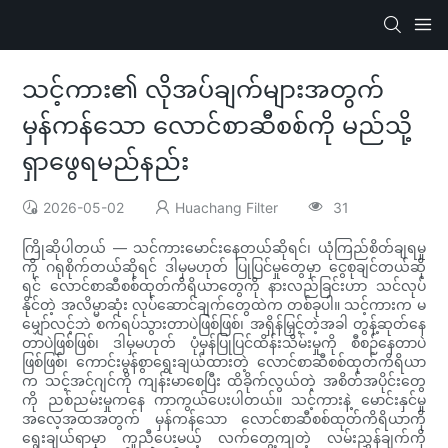
သင့်ကား၏ လိုအပ်ချက်များအတွက်
မှန်ကန်သော လောင်စာဆီစစ်ကို မည်သို့
ရှာဖွေရမည်နည်း
2026-05-02
Huachang Filter
31
ကြိုဆိုပါတယ် — သင်ကားမောင်းနေတယ်ဆိုရင်၊ ယုံကြည်စိတ်ချရမှု
ကို ဂရုစိုက်တယ်ဆိုရင် ဒါမှမဟုတ် ပြုပြင်မှုတွေမှာ ငွေစုချင်တယ်ဆို
ရင် လောင်စာဆီစစ်ထုတ်ကိရိယာတွေကို နားလည်ခြင်းဟာ သင်လုပ်
နိုင်တဲ့ အလိမ္မာဆုံး လုပ်ဆောင်ချက်တွေထဲက တစ်ခုပါ။ သင့်ကားက မ
မျှော်လင့်ဘဲ စက်ရပ်သွားတာပဲဖြစ်ဖြစ်၊ အရှိန်မြှင့်တဲ့အခါ တွန့်ဆုတ်နေ
တာပဲဖြစ်ဖြစ်၊ ဒါမှမဟုတ် ပုံမှန်ပြုပြင်ထိန်းသိမ်းမှုကို စီစဉ်နေတာပဲ
ဖြစ်ဖြစ်၊ ကောင်းမွန်စွာရွေးချယ်ထားတဲ့ လောင်စာဆီစစ်ထုတ်ကိရိယာ
က သင့်အင်ဂျင်ကို ကျန်းမာစေပြီး ထိခိုက်လွယ်တဲ့ အစိတ်အပိုင်းတွေ
ကို ညစ်ညမ်းမှုကနေ ကာကွယ်ပေးပါတယ်။ သင့်ကားနဲ့ မောင်းနှင်မှု
အလေ့အထအတွက် မှန်ကန်သော လောင်စာဆီစစ်ထုတ်ကိရိယာကို
ရွေးချယ်ရာမှာ ကူညီပေးမယ့် လက်တွေ့ကျတဲ့ လမ်းညွှန်ချက်ကို