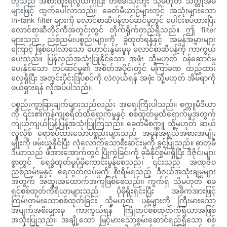
တို့သည် အစားထိုးရလွယ်ကူပြီး တစ်ခါသုံးဘူး သို့မဟုတ် သတ္တုအိမ်
များဖြင့် ထွက်ပေါ်လာသည်။ ခေတ်မီယာဉ်များတွင် အသုံးများသော
In-tank filter များကို လောင်စာဆီပန့်တပ်ဆင်မှုတွင် ပေါင်းစပ်ထားပြီး
လောင်စာဆီတိုင်ကီအတွင်းတွင် တိုက်ရိုက်တည်ရှိသည်။ ဤ filter
များသည် ညစ်ညမ်းပစ္စည်းများကို ခွဲထုတ်ရန်နှင့် အမှုန်အမွှားများ
ကြောင့် ဖြစ်ပေါ်လာသော ဟောင်းနွမ်းမှုမှ လောင်စာဆီပန့်ကို ကာကွယ်
ပေးသည်။ ပြန်လည်အသုံးပြုနိုင်သော အဖုံး သို့မဟုတ် ဝန်ဆောင်မှု
ပေးနိုင်သော တပ်ဆင်မှု၏ အစိတ်အပိုင်းတွင် မကြာခဏ ထည့်ထား
လေ့ရှိပြီး အတွင်းပိုင်းဒြပ်စင်ကို လဲလှယ်ရန် အဖုံး သို့မဟုတ် အိမ်ရာကို
ဖယ်ရှားရန် လိုအပ်ပါသည်။
ပစ္စည်းကွာခြားချက်များသည်လည်း အရေးကြီးပါသည်။ စက္ကူမီဒီယာ
ကို ၎င်း၏ကုန်ကျစရိတ်ထိရောက်မှုနှင့် စစ်ထုတ်မှုထိရောက်မှုအတွက်
ကျယ်ကျယ်ပြန့်ပြန့်အသုံးပြုကြသည်။ ခေတ်မီစက္ကူ သို့မဟုတ် ဆယ်
လူလို့စ် ရောစပ်ထားသောပစ္စည်းများသည် အမှုန်အရွယ်အစားအမျိုး
မျိုးကို ဖမ်းယူနိုင်ပြီး လုံလောက်သောစီးဆင်းမှုကို ခွင့်ပြုသည်။ ဓာတုမီ
ဒီယာသည် ဖိအားအောက်တွင် ပြိုကွဲခြင်းကို ခုခံနိုင်စွမ်းရှိပြီး ဒီဇိုင်းများ
စွာတွင် ရေခွဲထုတ်မှုပိုမိုကောင်းမွန်စေသည်၊ ၎င်းသည် အဏုဇီဝ
ညစ်ညမ်းမှုနှင့် ရေလွတ်လပ်မှုကို စိုးရိမ်ရသည့် ဒီဇယ်အသုံးချမှုများ
အတွက် အထူးအထောက်အကူဖြစ်စေသည်။ ကွက်ရှ် သို့မဟုတ် စခ
ရင်စစ်ထုတ်ကိရိယာများသည် ပိုမိုရိုးရှင်းပြီး အဓိကအားဖြင့်
ကြမ်းတမ်းသောစစ်ထုတ်ခြင်း သို့မဟုတ် ပန့်များကို ကြီးမားသော
အပျက်အစီးများမှ ကာကွယ်ရန် ကြိုတင်စစ်ထုတ်ကိရိယာအဖြစ်
အသုံးပြုသည်။ အချို့သော မြင့်မားသောစွမ်းဆောင်ရည်ရှိသော စစ်