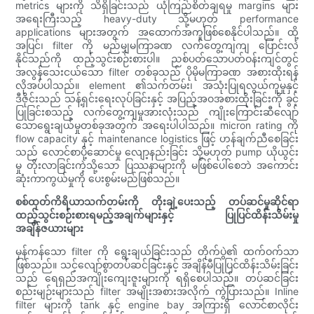
metrics များကို သိရှိခြင်းသည် ယုံကြည်စိတ်ချရမှု margins များ
အရေးကြီးသည့် heavy-duty သို့မဟုတ် performance
applications များအတွက် အထောက်အကူဖြစ်စေနိုင်ပါသည်။ ထို့
အပြင်၊ filter ကို မည်မျှမကြာခဏ လက်တွေ့ကျကျ ပြောင်းလဲ
နိုင်သည်ကို ထည့်သွင်းစဉ်းစားပါ။ ညစ်ပတ်သောပတ်ဝန်းကျင်တွင်
အလွန်သေးငယ်သော filter တစ်ခုသည် ပိုမိုမကြာခဏ အစားထိုးရန်
လိုအပ်ပါသည်။ element ၏သက်တမ်း၊ အသုံးပြုရလွယ်ကူမှုနှင့်
ဒီဇိုင်းသည် သန့်ရှင်းရေးလုပ်ခြင်းနှင့် အပြည့်အဝအစားထိုးခြင်းကို ခွင့်
ပြုခြင်းစသည့် လက်တွေ့ကျမှုအားလုံးသည် ကျိုးကြောင်းဆီလျော်
သောရွေးချယ်မှုတစ်ခုအတွက် အရေးပါပါသည်။ micron rating ကို
flow capacity နှင့် maintenance logistics ဖြင့် ဟန်ချက်ညီစေခြင်း
သည် လောင်စာပို့ဆောင်မှု လျော့နည်းခြင်း သို့မဟုတ် pump ယိုယွင်း
မှု တိုးလာခြင်းကဲ့သို့သော ပြဿနာများကို မဖြစ်ပေါ်စေဘဲ အကောင်း
ဆုံးကာကွယ်မှုကို ပေးစွမ်းမည်ဖြစ်သည်။
စစ်ထုတ်ကိရိယာသက်တမ်းကို တိုးချဲ့ပေးသည့် တပ်ဆင်မှုဆိုင်ရာ
ထည့်သွင်းစဉ်းစားရမည့်အချက်များနှင့် ပြုပြင်ထိန်းသိမ်းမှု
အချိန်ဇယားများ
မှန်ကန်သော filter ကို ရွေးချယ်ခြင်းသည် တိုက်ပွဲ၏ ထက်ဝက်သာ
ဖြစ်သည်။ သင့်လျော်စွာတပ်ဆင်ခြင်းနှင့် အချိန်မီပြုပြင်ထိန်းသိမ်းခြင်း
သည် ရေရှည်အကျိုးကျေးဇူးများကို ရရှိစေပါသည်။ တပ်ဆင်ခြင်း
စည်းမျဉ်းများသည် filter အမျိုးအစားအလိုက် ကွဲပြားသည်။ Inline
filter များကို tank နှင့် engine bay အကြားရှိ လောင်စာလိုင်း