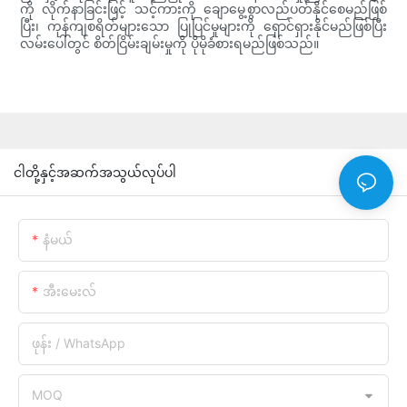
ကို လိုက်နာခြင်းဖြင့် သင့်ကားကို ချောမွေ့စွာလည်ပတ်နိုင်စေမည်ဖြစ်
ပြီး၊ ကုန်ကျစရိတ်များသော ပြုပြင်မှုများကို ရှောင်ရှားနိုင်မည်ဖြစ်ပြီး
လမ်းပေါ်တွင် စိတ်ငြိမ်းချမ်းမှုကို ပိုမိုခံစားရမည်ဖြစ်သည်။
ငါတို့နှင့်အဆက်အသွယ်လုပ်ပါ
နံမယ်
အီးမေးလ်
ဖုန်း / WhatsApp
MOQ