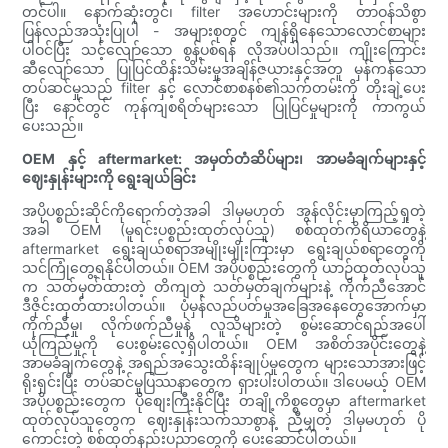
တင်ပါ။ နောက်ဆုံးတွင်၊ filter အဟောင်းများကို တာဝန်သိစွာ
ပြန်လည်အသုံးပြုပါ - အများစုတွင် ကျန်ရှိနေသောလောင်စာများ
ပါဝင်ပြီး သင့်လျော်သော စွန့်ပစ်ရန် လိုအပ်ပါသည်။ ကျိုးကြောင်း
ဆီလျော်သော ပြုပြင်ထိန်းသိမ်းမှုအချိန်ဇယားနှင့်အတူ မှန်ကန်သော
တပ်ဆင်မှုသည် filter နှင့် လောင်စာစနစ်၏သက်တမ်းကို တိုးချဲ့ပေး
ပြီး နောင်တွင် ကုန်ကျစရိတ်များသော ပြုပြင်မှုများကို ကာကွယ်
ပေးသည်။
OEM နှင့် aftermarket: အမှတ်တံဆိပ်များ၊ အာမခံချက်များနှင့်
ဈေးနှုန်းများကို ရွေးချယ်ခြင်း
အပိုပစ္စည်းဆိုင်ကိုရောက်တဲ့အခါ ဒါမှမဟုတ် အွန်လိုင်းမှာကြည့်ရှုတဲ့
အခါ OEM (မူရင်းပစ္စည်းထုတ်လုပ်သူ) စစ်ထုတ်ကိရိယာတွေနဲ့
aftermarket ရွေးချယ်စရာအမျိုးမျိုးကြားမှာ ရွေးချယ်စရာတွေကို
သင်ကြုံတွေ့ရနိုင်ပါတယ်။ OEM အပိုပစ္စည်းတွေကို ယာဉ်ထုတ်လုပ်သူ
က သတ်မှတ်ထားတဲ့ တိကျတဲ့ သတ်မှတ်ချက်များနဲ့ ကိုက်ညီအောင်
ဒီဇိုင်းထုတ်ထားပါတယ်။ ပုံမှန်လည်ပတ်မှုအခြေအနေတွေအောက်မှာ
ကိုက်ညီမှု၊ လိုက်ဖက်ညီမှုနဲ့ လူသိများတဲ့ စွမ်းဆောင်ရည်အပေါ်
ယုံကြည်မှုကို ပေးစွမ်းလေ့ရှိပါတယ်။ OEM အစိတ်အပိုင်းတွေနဲ့
အာမခံချက်တွေနဲ့ အရည်အသွေးထိန်းချုပ်မှုတွေက များသောအားဖြင့်
ရိုးရှင်းပြီး တပ်ဆင်မှုပြဿနာတွေက ရှားပါးပါတယ်။ ဒါပေမယ့် OEM
အပိုပစ္စည်းတွေက ပိုစျေးကြီးနိုင်ပြီး တချို့ကိစ္စတွေမှာ aftermarket
ထုတ်လုပ်သူတွေက ဈေးနှုန်းသက်သာစွာနဲ့ ညီမျှတဲ့ ဒါမှမဟုတ် ပို
ကောင်းတဲ့ စစ်ထုတ်နည်းပညာတွေကို ပေးဆောင်ပါတယ်။