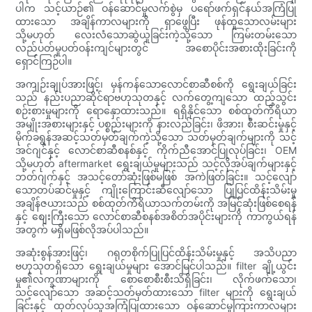
ပါက သင့်ယာဉ်၏ ဝန်ဆောင်မှုလက်စွဲမှ ပရော်ဖက်ရှင်နယ်အကြံပြု
ထားသော အချိန်ကာလများကို ရှာဖွေပြီး ဖုန်ထူသောလမ်းများ
သို့မဟုတ် လေးလံသောဆွဲယူခြင်းကဲ့သို့သော ကြမ်းတမ်းသော
လည်ပတ်မှုပတ်ဝန်းကျင်များတွင် အစောပိုင်းအစားထိုးခြင်းကို
ရှောင်ကြဉ်ပါ။
အကျဉ်းချုပ်အားဖြင့်၊ မှန်ကန်သောလောင်စာဆီစစ်ကို ရွေးချယ်ခြင်း
သည် နည်းပညာဆိုင်ရာဗဟုသုတနှင့် လက်တွေ့ကျသော ထည့်သွင်း
စဉ်းစားမှုများကို ရောနှောထားသည်။ ရရှိနိုင်သော စစ်ထုတ်ကိရိယာ
အမျိုးအစားများနှင့် ပစ္စည်းများကို နားလည်ခြင်း၊ ဖိအား၊ စီးဆင်းမှုနှင့်
မိုက်ခရွန်အဆင့်သတ်မှတ်ချက်ကဲ့သို့သော သတ်မှတ်ချက်များကို သင့်
အင်ဂျင်နှင့် လောင်စာဆီစနစ်နှင့် ကိုက်ညီအောင်ပြုလုပ်ခြင်း၊ OEM
သို့မဟုတ် aftermarket ရွေးချယ်မှုများသည် သင့်လိုအပ်ချက်များနှင့်
ဘတ်ဂျက်နှင့် အသင့်တော်ဆုံးဖြစ်မဖြစ် အကဲဖြတ်ခြင်း။ သင့်လျော်
သောတပ်ဆင်မှုနှင့် ကျိုးကြောင်းဆီလျော်သော ပြုပြင်ထိန်းသိမ်းမှု
အချိန်ဇယားသည် စစ်ထုတ်ကိရိယာသက်တမ်းကို အမြင့်ဆုံးဖြစ်စေရန်
နှင့် စျေးကြီးသော လောင်စာဆီစနစ်အစိတ်အပိုင်းများကို ကာကွယ်ရန်
အတွက် မရှိမဖြစ်လိုအပ်ပါသည်။
အဆုံးစွန်အားဖြင့်၊ ဂရုတစိုက်ပြုပြင်ထိန်းသိမ်းမှုနှင့် အသိပညာ
ဗဟုသုတရှိသော ရွေးချယ်မှုများ အောင်မြင်ပါသည်။ filter ချို့ယွင်း
မှု၏လက္ခဏာများကို စောစောစီးစီးသိရှိခြင်း၊ လိုက်ဖက်သော၊
သင့်လျော်သော အဆင့်သတ်မှတ်ထားသော filter များကို ရွေးချယ်
ခြင်းနှင့် ထုတ်လုပ်သူအကြံပြုထားသော ဝန်ဆောင်မှုကြားကာလများ