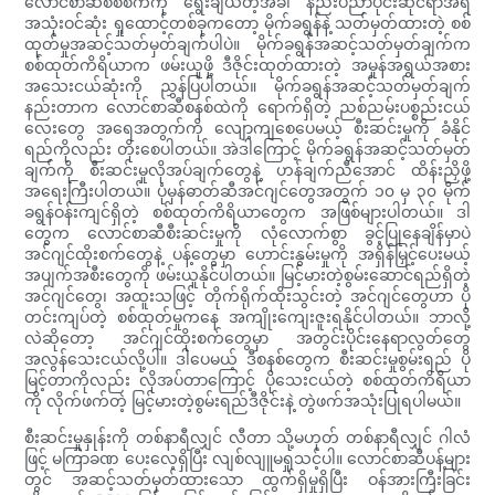
လောင်စာဆီစစ်စက်ကို ရွေးချယ်တဲ့အခါ နည်းပညာပိုင်းဆိုင်ရာအရ
အသုံးဝင်ဆုံး ရှုထောင့်တစ်ခုကတော့ မိုက်ခရွန်နဲ့ သတ်မှတ်ထားတဲ့ စစ်
ထုတ်မှုအဆင့်သတ်မှတ်ချက်ပါပဲ။ မိုက်ခရွန်အဆင့်သတ်မှတ်ချက်က
စစ်ထုတ်ကိရိယာက ဖမ်းယူဖို့ ဒီဇိုင်းထုတ်ထားတဲ့ အမှုန်အရွယ်အစား
အသေးငယ်ဆုံးကို ညွှန်ပြပါတယ်။ မိုက်ခရွန်အဆင့်သတ်မှတ်ချက်
နည်းတာက လောင်စာဆီစနစ်ထဲကို ရောက်ရှိတဲ့ ညစ်ညမ်းပစ္စည်းငယ်
လေးတွေ အရေအတွက်ကို လျော့ကျစေပေမယ့် စီးဆင်းမှုကို ခံနိုင်
ရည်ကိုလည်း တိုးစေပါတယ်။ အဲဒါကြောင့် မိုက်ခရွန်အဆင့်သတ်မှတ်
ချက်ကို စီးဆင်းမှုလိုအပ်ချက်တွေနဲ့ ဟန်ချက်ညီအောင် ထိန်းညှိဖို့
အရေးကြီးပါတယ်။ ပုံမှန်ဓာတ်ဆီအင်ဂျင်တွေအတွက် ၁၀ မှ ၃၀ မိုက်
ခရွန်ဝန်းကျင်ရှိတဲ့ စစ်ထုတ်ကိရိယာတွေက အဖြစ်များပါတယ်။ ဒါ
တွေက လောင်စာဆီစီးဆင်းမှုကို လုံလောက်စွာ ခွင့်ပြုနေချိန်မှာပဲ
အင်ဂျင်ထိုးစက်တွေနဲ့ ပန့်တွေမှာ ဟောင်းနွမ်းမှုကို အရှိန်မြှင့်ပေးမယ့်
အပျက်အစီးတွေကို ဖမ်းယူနိုင်ပါတယ်။ မြင့်မားတဲ့စွမ်းဆောင်ရည်ရှိတဲ့
အင်ဂျင်တွေ၊ အထူးသဖြင့် တိုက်ရိုက်ထိုးသွင်းတဲ့ အင်ဂျင်တွေဟာ ပို
တင်းကျပ်တဲ့ စစ်ထုတ်မှုကနေ အကျိုးကျေးဇူးရနိုင်ပါတယ်။ ဘာလို့
လဲဆိုတော့ အင်ဂျင်ထိုးစက်တွေမှာ အတွင်းပိုင်းနေရာလွတ်တွေ
အလွန်သေးငယ်လို့ပါ။ ဒါပေမယ့် ဒီစနစ်တွေက စီးဆင်းမှုစွမ်းရည် ပို
မြင့်တာကိုလည်း လိုအပ်တာကြောင့် ပိုသေးငယ်တဲ့ စစ်ထုတ်ကိရိယာ
ကို လိုက်ဖက်တဲ့ မြင့်မားတဲ့စွမ်းရည်ဒီဇိုင်းနဲ့ တွဲဖက်အသုံးပြုရပါမယ်။
စီးဆင်းမှုနှုန်းကို တစ်နာရီလျှင် လီတာ သို့မဟုတ် တစ်နာရီလျှင် ဂါလံ
ဖြင့် မကြာခဏ ပေးလေ့ရှိပြီး လျစ်လျူမရှုသင့်ပါ။ လောင်စာဆီပန့်များ
တွင် အဆင့်သတ်မှတ်ထားသော ထွက်ရှိမှုရှိပြီး ဝန်အားကြီးခြင်း