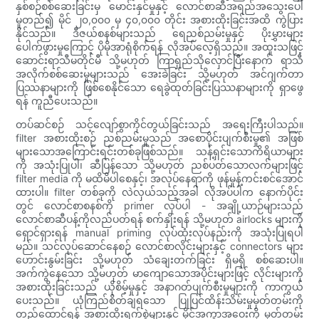
နှစ်စဉ်စစ်ဆေးခြင်းမှ မောင်းနှင်မှုနှင့် လောင်စာဆီအရည်အသွေးပေါ်
မူတည်၍ မိုင် ၂၀,၀၀၀ မှ ၄၀,၀၀၀ တိုင်း အစားထိုးခြင်းအထိ ကွဲပြား
နိုင်သည်။ ဒီဇယ်စနစ်များသည် ရေညစ်ညမ်းမှုနှင့် ပိုးမွှားများ
ပေါက်ဖွားမှုကြောင့် ပိုမိုအာရုံစိုက်ရန် လိုအပ်လေ့ရှိသည်။ အထူးသဖြင့်
ဆောင်းရာသီမတိုင်မီ သို့မဟုတ် ကြာရှည်သိုလှောင်ပြီးနောက် ရာသီ
အလိုက်စစ်ဆေးမှုများသည် အေးခဲခြင်း သို့မဟုတ် အင်ဂျက်တာ
ပြဿနာများကို ဖြစ်စေနိုင်သော ရေခွဲထုတ်ခြင်းပြဿနာများကို ရှာဖွေ
ရန် ကူညီပေးသည်။
တပ်ဆင်စဉ် သင့်လျော်စွာကိုင်တွယ်ခြင်းသည် အရေးကြီးပါသည်။
filter အစားထိုးစဉ် ညစ်ညမ်းမှုသည် အစောပိုင်းပျက်စီးမှု၏ အဖြစ်
များသောအကြောင်းရင်းတစ်ခုဖြစ်သည်။ သန့်ရှင်းသောကိရိယာများ
ကို အသုံးပြုပါ၊ ဆီပြန်သော သို့မဟုတ် ညစ်ပတ်သောလက်များဖြင့်
filter media ကို မထိမိပါစေနှင့်၊ အလုပ်နေရာကို ဖုန်မှုန့်ကင်းစင်အောင်
ထားပါ။ filter တစ်ခုကို လဲလှယ်သည့်အခါ လိုအပ်ပါက နောက်ပိုင်း
တွင် လောင်စာစနစ်ကို primer လုပ်ပါ - အချို့ယာဉ်များသည်
လောင်စာဆီပန့်ကိုလည်ပတ်ရန် စက်နှိုးရန် သို့မဟုတ် airlocks များကို
ရှောင်ရှားရန် manual priming လုပ်ထုံးလုပ်နည်းကို အသုံးပြုရပါ
မည်။ သင်လုပ်ဆောင်နေစဉ် လောင်စာလိုင်းများနှင့် connectors များ
ဟောင်းနွမ်းခြင်း သို့မဟုတ် သံချေးတက်ခြင်း ရှိမရှိ စစ်ဆေးပါ။
အက်ကွဲနေသော သို့မဟုတ် မာကျောသောအပိုင်းများဖြင့် လိုင်းများကို
အစားထိုးခြင်းသည် ယိုစိမ့်မှုနှင့် အနာဂတ်ပျက်စီးမှုများကို ကာကွယ်
ပေးသည်။ ယုံကြည်စိတ်ချရသော ပြုပြင်ထိန်းသိမ်းမှုမှတ်တမ်းကို
တည်ထောင်ရန် အစားထိုးရက်စွဲများနှင့် မိုင်အကွာအဝေးကို မှတ်တမ်း