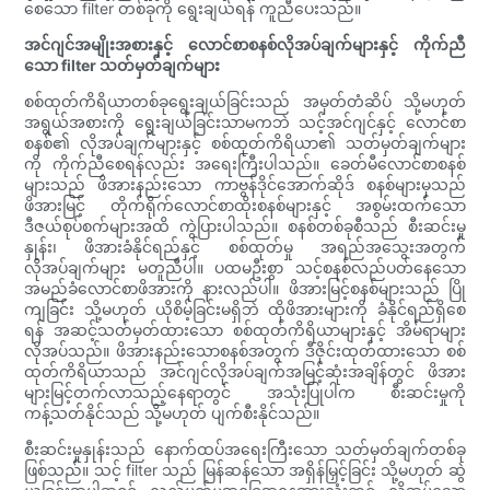
စေသော filter တစ်ခုကို ရွေးချယ်ရန် ကူညီပေးသည်။
အင်ဂျင်အမျိုးအစားနှင့် လောင်စာစနစ်လိုအပ်ချက်များနှင့် ကိုက်ညီ
သော filter သတ်မှတ်ချက်များ
စစ်ထုတ်ကိရိယာတစ်ခုရွေးချယ်ခြင်းသည် အမှတ်တံဆိပ် သို့မဟုတ်
အရွယ်အစားကို ရွေးချယ်ခြင်းသာမကဘဲ သင့်အင်ဂျင်နှင့် လောင်စာ
စနစ်၏ လိုအပ်ချက်များနှင့် စစ်ထုတ်ကိရိယာ၏ သတ်မှတ်ချက်များ
ကို ကိုက်ညီစေရန်လည်း အရေးကြီးပါသည်။ ခေတ်မီလောင်စာစနစ်
များသည် ဖိအားနည်းသော ကာဗွန်ဒိုင်အောက်ဆိုဒ် စနစ်များမှသည်
ဖိအားမြင့် တိုက်ရိုက်လောင်စာထိုးစနစ်များနှင့် အစွမ်းထက်သော
ဒီဇယ်စုပ်စက်များအထိ ကွဲပြားပါသည်။ စနစ်တစ်ခုစီသည် စီးဆင်းမှု
နှုန်း၊ ဖိအားခံနိုင်ရည်နှင့် စစ်ထုတ်မှု အရည်အသွေးအတွက်
လိုအပ်ချက်များ မတူညီပါ။ ပထမဦးစွာ သင့်စနစ်လည်ပတ်နေသော
အမည်ခံလောင်စာဖိအားကို နားလည်ပါ။ ဖိအားမြင့်စနစ်များသည် ပြို
ကျခြင်း သို့မဟုတ် ယိုစိမ့်ခြင်းမရှိဘဲ ထိုဖိအားများကို ခံနိုင်ရည်ရှိစေ
ရန် အဆင့်သတ်မှတ်ထားသော စစ်ထုတ်ကိရိယာများနှင့် အိမ်ရာများ
လိုအပ်သည်။ ဖိအားနည်းသောစနစ်အတွက် ဒီဇိုင်းထုတ်ထားသော စစ်
ထုတ်ကိရိယာသည် အင်ဂျင်လိုအပ်ချက်အမြင့်ဆုံးအချိန်တွင် ဖိအား
များမြင့်တက်လာသည့်နေရာတွင် အသုံးပြုပါက စီးဆင်းမှုကို
ကန့်သတ်နိုင်သည် သို့မဟုတ် ပျက်စီးနိုင်သည်။
စီးဆင်းမှုနှုန်းသည် နောက်ထပ်အရေးကြီးသော သတ်မှတ်ချက်တစ်ခု
ဖြစ်သည်။ သင့် filter သည် မြန်ဆန်သော အရှိန်မြှင့်ခြင်း သို့မဟုတ် ဆွဲ