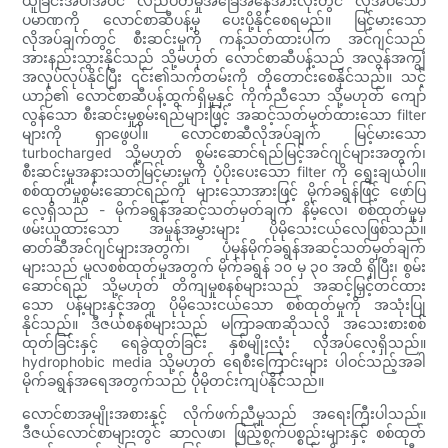
ယူခြင်းအပါအဝင် လည်ပတ်မှုအခြေအနေအားလုံးတွင် လိုအပ်သော
ပမာဏကို လောင်စာဆီပန့်မှ ပေးပို့နိုင်စေရမည်။ မြင့်မားသော
လိုအပ်ချက်တွင် စီးဆင်းမှုကို ကန့်သတ်ထားပါက အင်ဂျင်သည်
အားနည်းသွားနိုင်သည် သို့မဟုတ် လောင်စာဆီပန့်သည် အလွန်အကျွံ
အလုပ်လုပ်နိုင်ပြီး ၎င်း၏သက်တမ်းကို တိုတောင်းစေနိုင်သည်။ သင့်
ယာဉ်၏ လောင်စာဆီပန့်ထွက်ရှိမှုနှင့် ကိုက်ညီသော သို့မဟုတ် ကျော်
လွန်သော စီးဆင်းမှုစွမ်းရည်များဖြင့် အဆင့်သတ်မှတ်ထားသော filter
များကို ရှာဖွေပါ။ လောင်စာဆီလိုအပ်ချက် မြင့်မားသော
turbocharged သို့မဟုတ် စွမ်းဆောင်ရည်မြင့်အင်ဂျင်များအတွက်၊
စီးဆင်းမှုအနားသတ်မြင့်မားမှုကို ပံ့ပိုးပေးသော filter ကို ရွေးချယ်ပါ။
စစ်ထုတ်မှုစွမ်းဆောင်ရည်ကို များသောအားဖြင့် မိုက်ခရွန်ဖြင့် ဖော်ပြ
လေ့ရှိသည် - မိုက်ခရွန်အဆင့်သတ်မှတ်ချက် နိမ့်လေ၊ စစ်ထုတ်မှုမှ
ဖမ်းယူထားသော အမှုန်အမွှားများ ပိုမိုသေးငယ်လေဖြစ်သည်။
ဓာတ်ဆီအင်ဂျင်များအတွက်၊ ပုံမှန်မိုက်ခရွန်အဆင့်သတ်မှတ်ချက်
များသည် မူလစစ်ထုတ်မှုအတွက် မိုက်ခရွန် ၁၀ မှ ၃၀ အထိ ရှိပြီး၊ စွမ်း
ဆောင်ရည် သို့မဟုတ် တိကျမှုစနစ်များသည် အဆင့်မြှင့်တင်ထား
သော ပန့်များနှင့်အတူ ပိုမိုသေးငယ်သော စစ်ထုတ်မှုကို အသုံးပြု
နိုင်သည်။ ဒီဇယ်စနစ်များသည် မကြာခဏဆိုသလို အသေးစားစစ်
ထုတ်ခြင်းနှင့် ရေခွဲထုတ်ခြင်း နှစ်မျိုးလုံး လိုအပ်လေ့ရှိသည်။
hydrophobic media သို့မဟုတ် ရေစီးကြောင်းများ ပါဝင်သည့်အခါ
မိုက်ခရွန်အရေအတွက်သည် ပိုမိုတင်းကျပ်နိုင်သည်။
လောင်စာအမျိုးအစားနှင့် လိုက်ဖက်ညီမှုသည် အရေးကြီးပါသည်။
ဒီဇယ်လောင်စာများတွင် ဆာလဖာ၊ ဖြည့်စွက်ပစ္စည်းများနှင့် စစ်ထုတ်