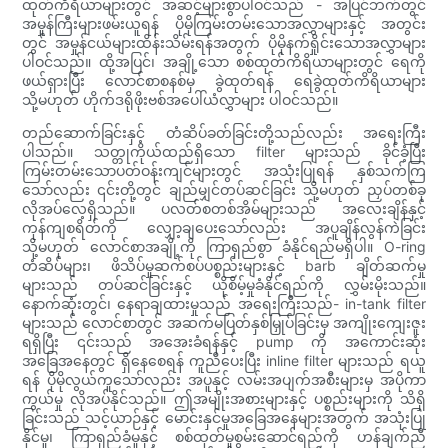
ထုတ်ကိရိယာများတွင် အဆင့်များစွာပါဝင်သည် - အပြင်ဘက်တွင်
အမှုန်ကြီးများဖမ်းယူရန် ပိုမိုကြမ်းတမ်းသောအလွှာများနှင့် အတွင်း
တွင် အမှုန်ငယ်များထိန်းသိမ်းရန်အတွက် ပိုမိုနက်ရှိုင်းသောအလွှာများ
ပါဝင်သည်။ ထို့အပြင်၊ အချို့သော စစ်ထုတ်ကိရိယာများတွင် ရေကို
ဖယ်ရှားပြီး လောင်စာစနစ်မှ ခွဲထုတ်ရန် ရေခွဲထုတ်ကိရိယာများ
သို့မဟုတ် ဟိုက်ဒရိုဖိုးဗစ်အပေါ်ယံလွှာများ ပါဝင်သည်။
တည်ဆောက်ခြင်းနှင့် တံဆိပ်ခတ်ခြင်းတို့သည်လည်း အရေးကြီး
ပါသည်။ သတ္တုကိုယ်ထည်ရှိသော filter များသည် ခိုင်ခံ့ပြီး
ကြမ်းတမ်းသောပတ်ဝန်းကျင်များတွင် အသုံးပြုရန် နှစ်သက်ကြ
သော်လည်း ၎င်းတို့တွင် ချည်မျှင်တပ်ဆင်ခြင်း သို့မဟုတ် ညှပ်တစ်ခု
လိုအပ်လေ့ရှိသည်။ ပလတ်စတစ်အိမ်များသည် အလေးချိန်နှင့်
ကုန်ကျစရိတ်ကို လျှော့ချပေးသော်လည်း အပူချိန်လွန်ကဲခြင်း
သို့မဟုတ် လောင်စာအချို့ကို ကြာရှည်စွာ ခံနိုင်ရည်မရှိပါ။ O-ring
တံဆိပ်များ၊ ဖိသိပ်မှုဆက်စပ်ပစ္စည်းများနှင့် barb ချိတ်ဆက်မှု
များသည် တပ်ဆင်ခြင်းနှင့် ယိုစိမ့်မှုခံနိုင်ရည်ကို လွှမ်းမိုးသည်။
နောက်ဆုံးတွင်၊ နေရာချထားမှုသည် အရေးကြီးသည်- in-tank filter
များသည် လောင်စာတွင် အဆက်မပြတ်နှစ်မြှုပ်ခြင်းမှ အကျိုးကျေးဇူး
ရရှိပြီး ၎င်းသည် အအေးခံရန်နှင့် pump ကို အကောင်းဆုံး
အခြေအနေတွင် ရှိနေစေရန် ကူညီပေးပြီး inline filter များသည် ရယူ
ရန် ပိုမိုလွယ်ကူသော်လည်း အပူနှင့် လမ်းအပျက်အစီးများမှ အပိုကာ
ကွယ်မှု လိုအပ်နိုင်သည်။ ဤအမျိုးအစားများနှင့် ပစ္စည်းများကို သိရှိ
ခြင်းသည် သင့်ယာဉ်နှင့် မောင်းနှင်မှုအခြေအနေများအတွက် အသုံးပြု
နိုင်မှု၊ ကြာရှည်ခံမှုနှင့် စစ်ထုတ်မှုစွမ်းဆောင်ရည်ကို ဟန်ချက်ညီ