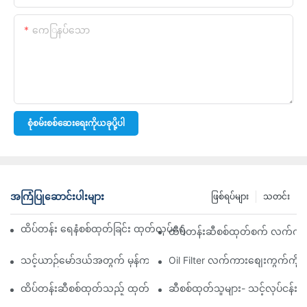
ကေြနပ်သော
စုံစမ်းစစ်ဆေးရေးကိုယခုပို့ပါ
အကြံပြုဆောင်းပါးများ
ဖြစ်ရပ်များ
သတင်း
ထိပ်တန်း ရေနံစစ်ထုတ်ခြင်း ထုတ်လုပ်ရေးကုမ္ပဏီများ- ပြည့်စုံသော ခြုံင
ထိပ်တန်းဆီစစ်ထုတ်စက် လက်ကားဖ
သင့်ယာဉ်မော်ဒယ်အတွက် မှန်ကန်သော ဆီစစ်ထုတ်စက်ကို ရွေးချယ်ခြင်း
Oil Filter လက်ကားစျေးကွက်ကို လမ
ထိပ်တန်းဆီစစ်ထုတ်သည့် ထုတ်လုပ်သူများနှင့် ၎င်းတို့၏ ဆန်းသစ်တီ
ဆီစစ်ထုတ်သူများ- သင့်လုပ်ငန်း