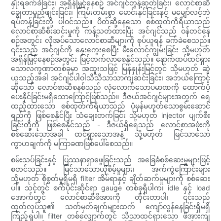
နှိုးရခက်ခဲခြင်း၊ အရှိန်မြှင့်နေစဉ် အင်ဂျင်တွန့်ဆုတ်ခြင်း၊ လောင်စာဆီ
ချွေတာမှုညံ့ဖျင်းခြင်း၊ ကြမ်းတမ်းစွာ မောင်းနှင်ခြင်းနှင့် မမျှော်လင့်ဘဲ
ရပ်တန့်ခြင်းတို့ ပါဝင်သည်။ ပိတ်ဆို့နေသော စစ်ထုတ်ကိရိယာသည်
လောင်စာဆီစီးဆင်းမှုကို ကန့်သတ်ထားပြီး အင်ဂျင်သည် ဝန်တင်နေ
စဉ်အတွင်း လိုအပ်သောလောင်စာဆီများကို စုပ်ယူရန် ခက်ခဲစေသည်။
၎င်းသည် အင်ဂျင်ကို နှေးကွေးစေပြီး မီးလောင်ကျွမ်းခြင်း သို့မဟုတ်
အရှိန်မြှင့်နေစဉ်အတွင်း မြင့်တက်လာစေနိုင်သည်။ နောက်ထပ်ထင်ရှား
သောလက္ခဏာတစ်ခုမှာ အထူးသဖြင့် မြန်နှုန်းမြင့်တွင် သို့မဟုတ် ဆွဲ
ယူသည့်အခါ အင်ဂျင်ပါဝါသိသိသာသာကျဆင်းခြင်း၊ အဘယ်ကြောင့်
ဆိုသော် လောင်စာဆီစနစ်သည် လုံလောက်သောပမာဏကို ထောက်ပံ့
ပေးနိုင်ခြင်းမရှိသောကြောင့်ဖြစ်သည်။ ဒီဇယ်အင်ဂျင်များအတွက် ရေ
ထည့်ထားသော စစ်ထုတ်ကိရိယာသည် ပုံမှန်မဟုတ်သောစွမ်းဆောင်
ရည်ကို ဖြစ်စေနိုင်ပြီး သံချေးတက်ခြင်း သို့မဟုတ် injector ပျက်စီး
ခြင်းတို့ကို ဖြစ်စေနိုင်သည် - ဒီဇယ်ရှိရေသည် လောင်စာအဖုံးကို
စစ်ဆေးသောအခါ ထင်ရှားသောအနံ့ သို့မဟုတ် မြင်သာသော
ကွာဟချက်ကို မကြာခဏဖြစ်ပေါ်စေသည်။
စမ်းသပ်ခြင်းနှင့် ပြဿနာရှာဖွေခြင်းသည် အခြေခံစစ်ဆေးမှုများဖြင့်
စတင်သည်။ မြင်သာသောယိုစိမ့်မှုများ၊ အက်ကွဲကြောင်းများ
သို့မဟုတ် စိုစွတ်မှုရှိမရှိ filter အိမ်ရာနှင့် ချိတ်ဆက်မှုများကို စစ်ဆေး
ပါ။ သင့်တွင် စက်ပိုင်းဆိုင်ရာ gauge တစ်ခုရှိပါက၊ idle နှင့် load
အောက်တွင် လောင်စာဆီဖိအားကို တိုင်းတာပါ၊ ၎င်းသည်
ထုတ်လုပ်သူ၏ သတ်မှတ်ချက်များထက် ကျော်လွန်နေခြင်းရှိမရှိ
ကြည့်ရှုပါ။ filter တစ်လျှောက်တွင် သိသာထင်ရှားသော ဖိအားကျ