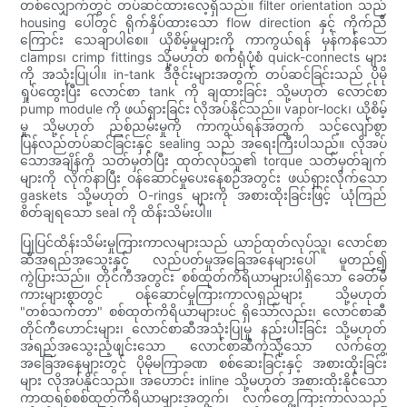
တစ်လျှောက်တွင် တပ်ဆင်ထားလေ့ရှိသည်။ filter orientation သည်
housing ပေါ်တွင် ရိုက်နှိပ်ထားသော flow direction နှင့် ကိုက်ညီ
ကြောင်း သေချာပါစေ။ ယိုစိမ့်မှုများကို ကာကွယ်ရန် မှန်ကန်သော
clamps၊ crimp fittings သို့မဟုတ် စက်ရုံပုံစံ quick-connects များ
ကို အသုံးပြုပါ။ in-tank ဒီဇိုင်းများအတွက် တပ်ဆင်ခြင်းသည် ပိုမို
ရှုပ်ထွေးပြီး လောင်စာ tank ကို ချထားခြင်း သို့မဟုတ် လောင်စာ
pump module ကို ဖယ်ရှားခြင်း လိုအပ်နိုင်သည်။ vapor-lock၊ ယိုစိမ့်
မှု သို့မဟုတ် ညစ်ညမ်းမှုကို ကာကွယ်ရန်အတွက် သင့်လျော်စွာ
ပြန်လည်တပ်ဆင်ခြင်းနှင့် sealing သည် အရေးကြီးပါသည်။ လိုအပ်
သောအချိန်ကို သတ်မှတ်ပြီး ထုတ်လုပ်သူ၏ torque သတ်မှတ်ချက်
များကို လိုက်နာပြီး ဝန်ဆောင်မှုပေးနေစဉ်အတွင်း ဖယ်ရှားလိုက်သော
gaskets သို့မဟုတ် O-rings များကို အစားထိုးခြင်းဖြင့် ယုံကြည်
စိတ်ချရသော seal ကို ထိန်းသိမ်းပါ။
ပြုပြင်ထိန်းသိမ်းမှုကြားကာလများသည် ယာဉ်ထုတ်လုပ်သူ၊ လောင်စာ
ဆီအရည်အသွေးနှင့် လည်ပတ်မှုအခြေအနေများပေါ် မူတည်၍
ကွဲပြားသည်။ တိုင်ကီအတွင်း စစ်ထုတ်ကိရိယာများပါရှိသော ခေတ်မီ
ကားများစွာတွင် ဝန်ဆောင်မှုကြားကာလရှည်များ သို့မဟုတ်
"တစ်သက်တာ" စစ်ထုတ်ကိရိယာများပင် ရှိသော်လည်း၊ လောင်စာဆီ
တိုင်ကီဟောင်းများ၊ လောင်စာဆီအသုံးပြုမှု နည်းပါးခြင်း သို့မဟုတ်
အရည်အသွေးညံ့ဖျင်းသော လောင်စာဆီကဲ့သို့သော လက်တွေ့
အခြေအနေများတွင် ပိုမိုမကြာခဏ စစ်ဆေးခြင်းနှင့် အစားထိုးခြင်း
များ လိုအပ်နိုင်သည်။ အဟောင်း inline သို့မဟုတ် အစားထိုးနိုင်သော
ကာထရစ်စစ်ထုတ်ကိရိယာများအတွက်၊ လက်တွေ့ကြားကာလသည်