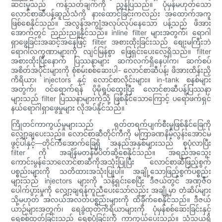
ဆင်းမှုသည် ကန့်သတ်ချက်ကို ညွှန်ပြသည်။ ပုံမှန်မဟုတ်သော
လောင်စာဆီပန့်ဆူညံသံကို နားထောင်ခြင်းကလည်း အထောက်အကူ
ဖြစ်စေနိုင်သည်။ အလွန်အကျွံအလုပ်လုပ်နေသော ပန့်သည် ဖိအား
အောက်တွင် ညည်းညူနိုင်သည်။ inline filter များအတွက်၊ ရောဂါ
ရှာဖွေခြင်းအဆင့်အနေဖြင့် filter အစားထိုးခြင်းသည် စျေးမကြီးဘဲ
ရောဂါလက္ခဏာများကို လျင်မြန်စွာ ဖြေရှင်းပေးလေ့ရှိသည်။ filter
အစားထိုးပြီးနောက် ပြဿနာများ ဆက်လက်ရှိနေပါက၊ ဆက်စပ်
အစိတ်အပိုင်းများကို စုံစမ်းစစ်ဆေးပါ- လောင်စာဆီပန့်၊ ဖိအားထိန်းညှိ
ကိရိယာ၊ injectors နှင့် လောင်စာလိုင်းများ။ in-tank စနစ်များ
အတွက်၊ ဝင်ရောက်ရန် ပိုမိုရှုပ်ထွေးပြီး လောင်စာဆီပန့်ပြဿနာ
များသည် filter ပြဿနာများကဲ့သို့ ဖြစ်နိုင်သောကြောင့် ပရော်ဖက်ရှင်
နယ်ရောဂါရှာဖွေမှုများ လိုအပ်နိုင်သည်။
ကြိုတင်ကာကွယ်မှုများသည် ရုတ်တရက်ပျက်စီးမှုဖြစ်နိုင်ခြေကို
လျှော့ချပေးသည်။ လောင်စာဆီတိုင်ကီကို မကြာခဏနိမ့်လွန်းအောင်မ
ဖွင့်ပါနှင့်—တိုင်ကီအောက်ခြေရှိ အနည်အနှစ်များသည် စုပုံလာပြီး
filter ကို အချိန်မတန်မီပိတ်ဆို့စေနိုင်သည်။ အရည်အသွေး
ကောင်းမွန်သောလောင်စာဆီကိုအသုံးပြုပြီး လောင်စာဆီဖြည့်စွက်
ပစ္စည်းများကို သတိထားအသုံးပြုပါ။ အချို့သောဖြည့်စွက်ပစ္စည်း
များသည် injectors များကို သန့်ရှင်းစေပြီး ဒီဇယ်တွင် အဏုဇီဝ
ပေါက်ပွားမှုကို လျှော့ချရန်ကူညီပေးသော်လည်း အချို့မှာ တံဆိပ်များ
သို့မဟုတ် အလယ်အလတ်ပစ္စည်းများကို ထိခိုက်စေနိုင်သည်။ ဒီဇယ်
ယာဉ်များအတွက်၊ ရေခွဲထုတ်ကိရိယာများကို ပုံမှန်စစ်ဆေးခြင်းနှင့်
ရေစစ်ထုတ်ခြင်းသည် ရေစုပုံခြင်းကို ကာကွယ်ပေးသည်။ သံသယရှိ